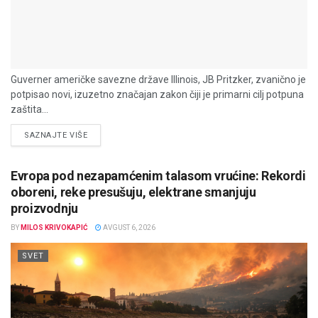
Guverner američke savezne države Illinois, JB Pritzker, zvanično je
potpisao novi, izuzetno značajan zakon čiji je primarni cilj potpuna
zaštita...
DETAILS
SAZNAJTE VIŠE
Evropa pod nezapamćenim talasom vrućine: Rekordi
oboreni, reke presušuju, elektrane smanjuju
proizvodnju
BY
MILOS KRIVOKAPIĆ
AVGUST 6, 2026
SVET