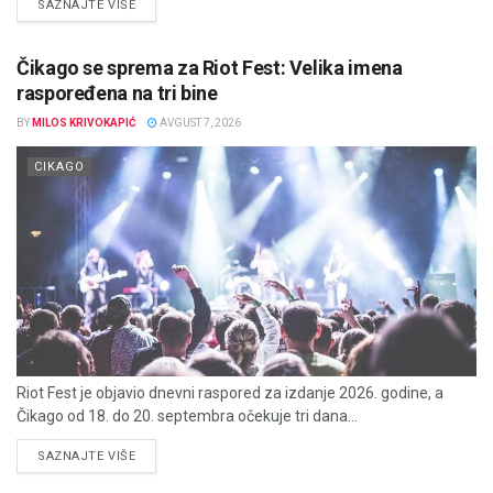
DETAILS
SAZNAJTE VIŠE
Čikago se sprema za Riot Fest: Velika imena
raspoređena na tri bine
BY
MILOS KRIVOKAPIĆ
AVGUST 7, 2026
CIKAGO
Riot Fest je objavio dnevni raspored za izdanje 2026. godine, a
Čikago od 18. do 20. septembra očekuje tri dana...
DETAILS
SAZNAJTE VIŠE