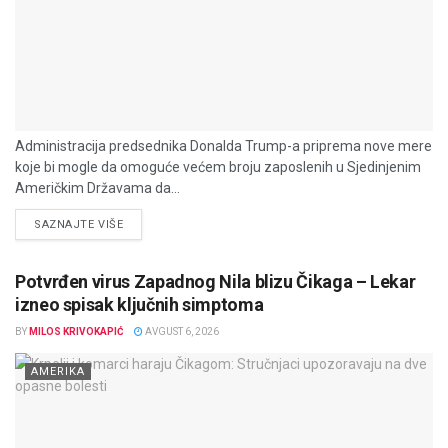
Administracija predsednika Donalda Trump-a priprema nove mere
koje bi mogle da omoguće većem broju zaposlenih u Sjedinjenim
Američkim Državama da...
DETAILS
SAZNAJTE VIŠE
Potvrđen virus Zapadnog Nila blizu Čikaga – Lekar
izneo spisak ključnih simptoma
BY
MILOS KRIVOKAPIĆ
AVGUST 6, 2026
AMERIKA