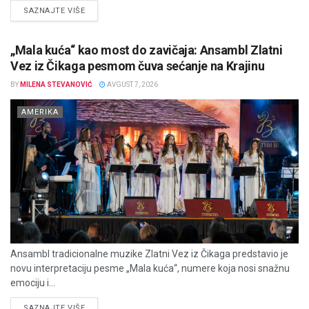
DETAILS
SAZNAJTE VIŠE
„Mala kuća“ kao most do zavičaja: Ansambl Zlatni
Vez iz Čikaga pesmom čuva sećanje na Krajinu
BY
MILENA STEVANOVIĆ
AVGUST 7, 2026
AMERIKA
Ansambl tradicionalne muzike Zlatni Vez iz Čikaga predstavio je
novu interpretaciju pesme „Mala kuća“, numere koja nosi snažnu
emociju i...
DETAILS
SAZNAJTE VIŠE