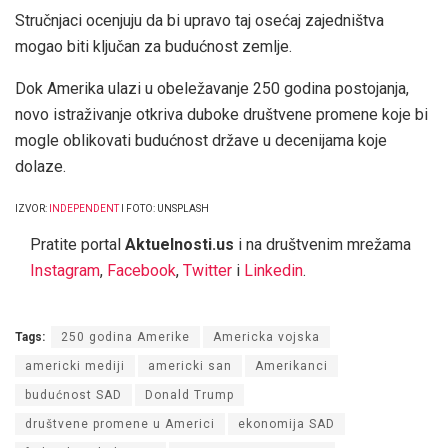
Stručnjaci ocenjuju da bi upravo taj osećaj zajedništva
mogao biti ključan za budućnost zemlje.
Dok Amerika ulazi u obeležavanje 250 godina postojanja,
novo istraživanje otkriva duboke društvene promene koje bi
mogle oblikovati budućnost države u decenijama koje
dolaze.
IZVOR:
INDEPENDENT
I FOTO: UNSPLASH
Pratite portal
Aktuelnosti.us
i na društvenim mrežama
Instagram
,
Facebook
,
Twitter
i
Linkedin
.
Tags:
250 godina Amerike
Americka vojska
americki mediji
americki san
Amerikanci
budućnost SAD
Donald Trump
društvene promene u Americi
ekonomija SAD