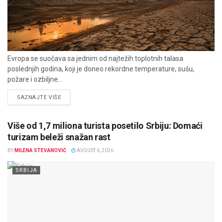
Evropa se suočava sa jednim od najtežih toplotnih talasa
poslednjih godina, koji je doneo rekordne temperature, sušu,
požare i ozbiljne...
DETAILS
SAZNAJTE VIŠE
Više od 1,7 miliona turista posetilo Srbiju: Domaći
turizam beleži snažan rast
BY
MILENA STEVANOVIĆ
AVGUST 6, 2026
SRBIJA