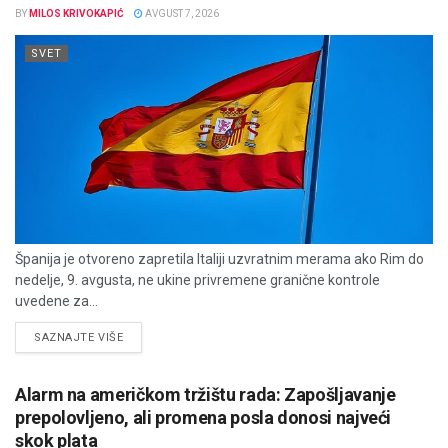
BY
MILOS KRIVOKAPIĆ
AVGUST 7, 2026
SVET
Španija je otvoreno zapretila Italiji uzvratnim merama ako Rim do
nedelje, 9. avgusta, ne ukine privremene granične kontrole
uvedene za...
DETAILS
SAZNAJTE VIŠE
Alarm na američkom tržištu rada: Zapošljavanje
prepolovljeno, ali promena posla donosi najveći
skok plata