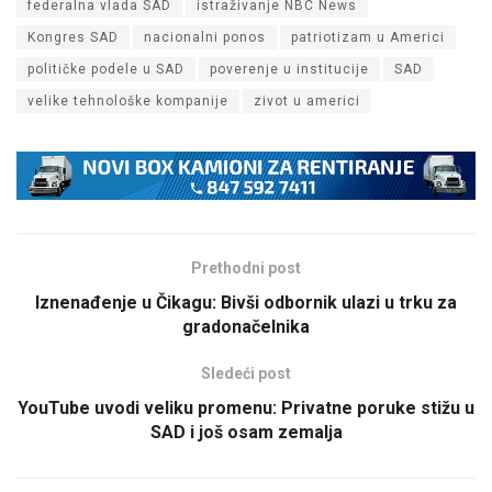
federalna vlada SAD
istraživanje NBC News
Kongres SAD
nacionalni ponos
patriotizam u Americi
političke podele u SAD
poverenje u institucije
SAD
velike tehnološke kompanije
zivot u americi
Prethodni post
Iznenađenje u Čikagu: Bivši odbornik ulazi u trku za
gradonačelnika
Sledeći post
YouTube uvodi veliku promenu: Privatne poruke stižu u
SAD i još osam zemalja