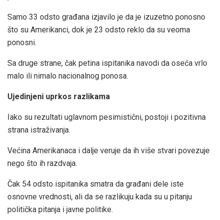
Samo 33 odsto građana izjavilo je da je izuzetno ponosno
što su Amerikanci, dok je 23 odsto reklo da su veoma
ponosni.
Sa druge strane, čak petina ispitanika navodi da oseća vrlo
malo ili nimalo nacionalnog ponosa.
Ujedinjeni uprkos razlikama
Iako su rezultati uglavnom pesimistični, postoji i pozitivna
strana istraživanja.
Većina Amerikanaca i dalje veruje da ih više stvari povezuje
nego što ih razdvaja.
Čak 54 odsto ispitanika smatra da građani dele iste
osnovne vrednosti, ali da se razlikuju kada su u pitanju
politička pitanja i javne politike.