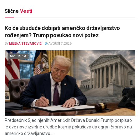
Slične
Vesti
Ko će ubuduće dobijati američko državljanstvo
rođenjem? Trump povukao novi potez
BY
MILENA STEVANOVIĆ
AVGUST 7, 2026
AMERIKA
Predsednik Sjedinjenih Američkih Država Donald Trump potpisao
je dve nove izvršne uredbe kojima pokušava da ograniči pravo na
američko državljanstvo...