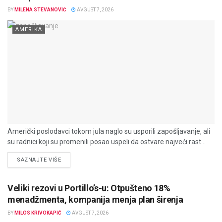
BY
MILENA STEVANOVIĆ
AVGUST 7, 2026
AMERIKA
Američki poslodavci tokom jula naglo su usporili zapošljavanje, ali
su radnici koji su promenili posao uspeli da ostvare najveći rast...
DETAILS
SAZNAJTE VIŠE
Veliki rezovi u Portillo’s-u: Otpušteno 18%
menadžmenta, kompanija menja plan širenja
BY
MILOS KRIVOKAPIĆ
AVGUST 7, 2026