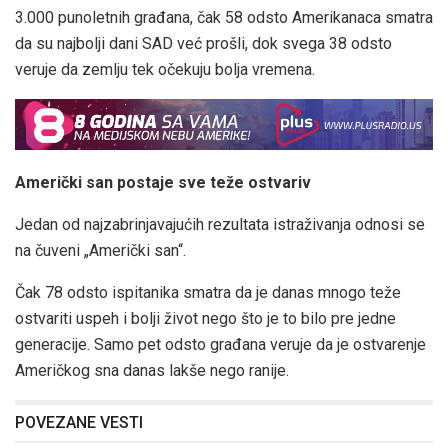
3.000 punoletnih građana, čak 58 odsto Amerikanaca smatra
da su najbolji dani SAD već prošli, dok svega 38 odsto
veruje da zemlju tek očekuju bolja vremena.
Američki san postaje sve teže ostvariv
Jedan od najzabrinjavajućih rezultata istraživanja odnosi se
na čuveni „Američki san“.
Čak 78 odsto ispitanika smatra da je danas mnogo teže
ostvariti uspeh i bolji život nego što je to bilo pre jedne
generacije. Samo pet odsto građana veruje da je ostvarenje
Američkog sna danas lakše nego ranije.
POVEZANE VESTI