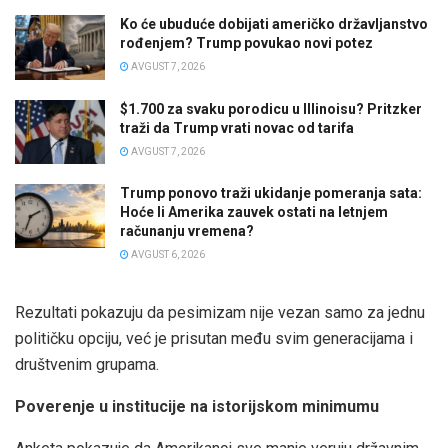
Ko će ubuduće dobijati američko državljanstvo
rođenjem? Trump povukao novi potez
AVGUST 7, 2026
$1.700 za svaku porodicu u Illinoisu? Pritzker
traži da Trump vrati novac od tarifa
AVGUST 7, 2026
Trump ponovo traži ukidanje pomeranja sata:
Hoće li Amerika zauvek ostati na letnjem
računanju vremena?
AVGUST 6, 2026
Rezultati pokazuju da pesimizam nije vezan samo za jednu
političku opciju, već je prisutan među svim generacijama i
društvenim grupama.
Poverenje u institucije na istorijskom minimumu