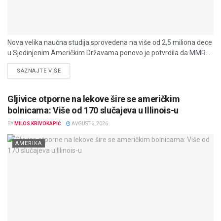
Nova velika naučna studija sprovedena na više od 2,5 miliona dece
u Sjedinjenim Američkim Državama ponovo je potvrdila da MMR...
DETAILS
SAZNAJTE VIŠE
Gljivice otporne na lekove šire se američkim
bolnicama: Više od 170 slučajeva u Illinois-u
BY
MILOS KRIVOKAPIĆ
AVGUST 6, 2026
AMERIKA