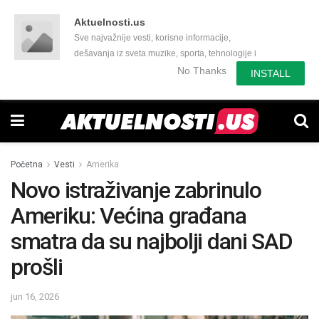
Aktuelnosti.us
Sve najvažnije vesti, korisne informacije,
dešavanja iz sveta muzike, sporta, tehnologije i
još mnogo toga zanimljivog.
No Thanks
INSTALL
Početna
Vesti
Amerika
Novo istraživanje zabrinulo
Ameriku: Većina građana
smatra da su najbolji dani SAD
prošli
jun 16, 2026