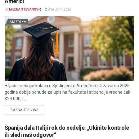
Americi
BY
MILENA STEVANOVIĆ
AVGUST 7, 2026
AMERIKA
Hiljade srednjoškolaca u Sjedinjenim Američkim Državama 2026.
godine dobija ponude za upis na fakultete i stipendije vredne čak
$24.000, i...
DETAILS
SAZNAJTE VIŠE
Španija dala Italiji rok do nedelje: „Ukinite kontrole
ili sledi naš odgovor“