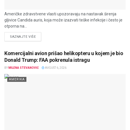
Američke zdravstvene vlasti upozoravaju na nastavak širenja
gljivice Candida auris, koja može izazvati teške infekcije i često je
otporna na...
DETAILS
SAZNAJTE VIŠE
Komercijalni avion prišao helikopteru u kojem je bio
Donald Trump: FAA pokrenula istragu
BY
MILENA STEVANOVIĆ
AVGUST 6, 2026
AMERIKA