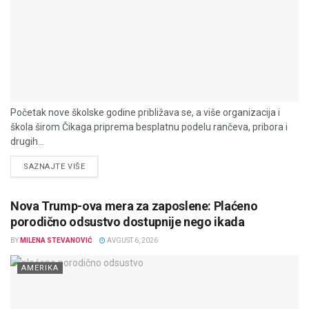
Početak nove školske godine približava se, a više organizacija i
škola širom Čikaga priprema besplatnu podelu rančeva, pribora i
drugih...
DETAILS
SAZNAJTE VIŠE
Nova Trump-ova mera za zaposlene: Plaćeno
porodično odsustvo dostupnije nego ikada
BY
MILENA STEVANOVIĆ
AVGUST 6, 2026
AMERIKA