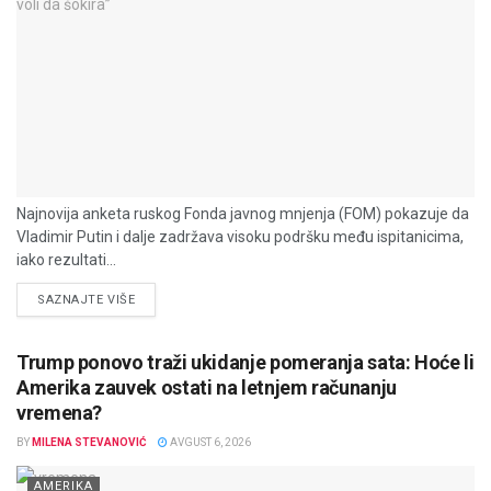
Najnovija anketa ruskog Fonda javnog mnjenja (FOM) pokazuje da
Vladimir Putin i dalje zadržava visoku podršku među ispitanicima,
iako rezultati...
DETAILS
SAZNAJTE VIŠE
Trump ponovo traži ukidanje pomeranja sata: Hoće li
Amerika zauvek ostati na letnjem računanju
vremena?
BY
MILENA STEVANOVIĆ
AVGUST 6, 2026
AMERIKA