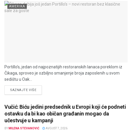
AMERIKA
Portillo’s, jedan od najpoznatijih restoranskih lanaca poreklom iz
Čikaga, sproveo je ozbiljno smanjenje broja zaposlenih u svom
sedištu u Oak...
DETAILS
SAZNAJTE VIŠE
Vučić: Biću jedini predsednik u Evropi koji će podneti
ostavku da bi kao običan građanin mogao da
učestvuje u kampanji
BY
MILENA STEVANOVIĆ
AVGUST 7, 2026