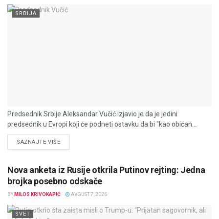
SRBIJA
Predsednik Srbije Aleksandar Vučić izjavio je da je jedini
predsednik u Evropi koji će podneti ostavku da bi "kao običan...
DETAILS
SAZNAJTE VIŠE
Nova anketa iz Rusije otkrila Putinov rejting: Jedna
brojka posebno odskače
BY
MILOS KRIVOKAPIĆ
AVGUST 7, 2026
SVET