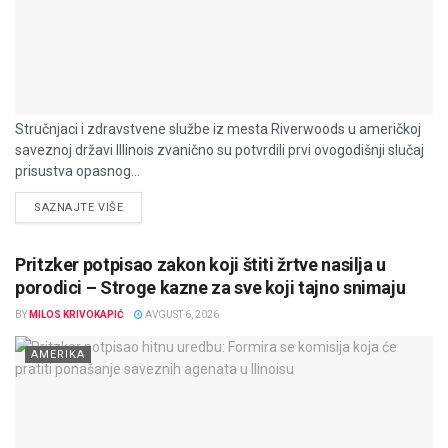
Stručnjaci i zdravstvene službe iz mesta Riverwoods u američkoj
saveznoj državi Illinois zvanično su potvrdili prvi ovogodišnji slučaj
prisustva opasnog...
DETAILS
SAZNAJTE VIŠE
Pritzker potpisao zakon koji štiti žrtve nasilja u
porodici – Stroge kazne za sve koji tajno snimaju
BY
MILOS KRIVOKAPIĆ
AVGUST 6, 2026
AMERIKA