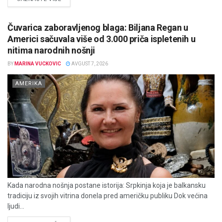
Čuvarica zaboravljenog blaga: Biljana Regan u
Americi sačuvala više od 3.000 priča ispletenih u
nitima narodnih nošnji
BY
MARINA VUCKOVIC
AVGUST 7, 2026
AMERIKA
Kada narodna nošnja postane istorija: Srpkinja koja je balkansku
tradiciju iz svojih vitrina donela pred američku publiku Dok većina
ljudi...