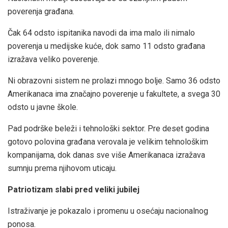
poverenja građana.
Čak 64 odsto ispitanika navodi da ima malo ili nimalo
poverenja u medijske kuće, dok samo 11 odsto građana
izražava veliko poverenje.
Ni obrazovni sistem ne prolazi mnogo bolje. Samo 36 odsto
Amerikanaca ima značajno poverenje u fakultete, a svega 30
odsto u javne škole.
Pad podrške beleži i tehnološki sektor. Pre deset godina
gotovo polovina građana verovala je velikim tehnološkim
kompanijama, dok danas sve više Amerikanaca izražava
sumnju prema njihovom uticaju.
Patriotizam slabi pred veliki jubilej
Istraživanje je pokazalo i promenu u osećaju nacionalnog
ponosa.