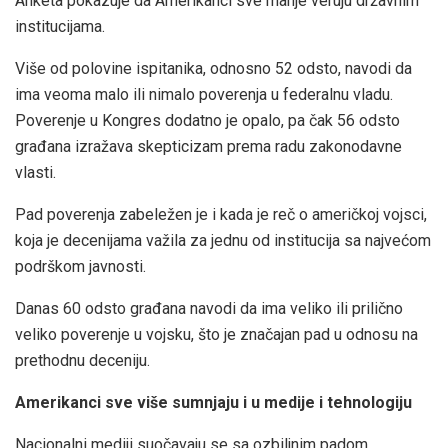
Anketa pokazuje da Amerikanci sve manje veruju državnim
institucijama.
Više od polovine ispitanika, odnosno 52 odsto, navodi da
ima veoma malo ili nimalo poverenja u federalnu vladu.
Poverenje u Kongres dodatno je opalo, pa čak 56 odsto
građana izražava skepticizam prema radu zakonodavne
vlasti.
Pad poverenja zabeležen je i kada je reč o američkoj vojsci,
koja je decenijama važila za jednu od institucija sa najvećom
podrškom javnosti.
Danas 60 odsto građana navodi da ima veliko ili prilično
veliko poverenje u vojsku, što je značajan pad u odnosu na
prethodnu deceniju.
Amerikanci sve više sumnjaju i u medije i tehnologiju
Nacionalni mediji suočavaju se sa ozbiljnim padom