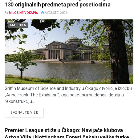
130 originalnih predmeta pred posetiocima
BY
MILOS KRIVOKAPIĆ
AVGUST 7, 2026
AMERIKA
Griffin Museum of Science and Industry u Čikagu otvorio je izložbu
„Anne Frank: The Exhibition“, koja posetiocima donosi detaljnu
rekonstrukciju...
DETAILS
SAZNAJTE VIŠE
Premier League stiže u Čikago: Navijače klubova
Aston Villa i Nottingham Forest čekaju velike žurke