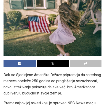
Dok se Sjedinjene Američke Države pripremaju da narednog
meseca obeleže 250 godina od proglašenja nezavisnosti,
novo istraživanje pokazuje da sve veći broj Amerikanaca
gubi veru u budućnost svoje zemlje.
Prema najnovijoj anketi koju je sproveo NBC News među