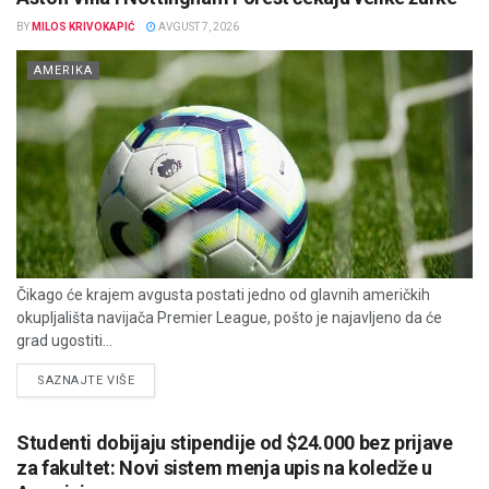
BY
MILOS KRIVOKAPIĆ
AVGUST 7, 2026
AMERIKA
Čikago će krajem avgusta postati jedno od glavnih američkih
okupljališta navijača Premier League, pošto je najavljeno da će
grad ugostiti...
DETAILS
SAZNAJTE VIŠE
Studenti dobijaju stipendije od $24.000 bez prijave
za fakultet: Novi sistem menja upis na koledže u