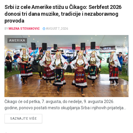
Srbi iz cele Amerike stižu u Čikago: Serbfest 2026
donosi tri dana muzike, tradicije i nezaboravnog
provoda
BY
MILENA STEVANOVIĆ
AVGUST 7, 2026
AMERIKA
Čikago će od petka, 7. avgusta, do nedelje, 9. avgusta 2026.
godine, ponovo postati mesto okupljanja Srba i njihovih prijatelja...
DETAILS
SAZNAJTE VIŠE