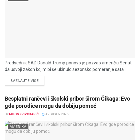
Predsednik SAD Donald Trump ponovo je pozvao američki Senat
da usvoji zakon kojim bi se ukinulo sezonsko pomeranje sata i...
DETAILS
SAZNAJTE VIŠE
Besplatni rančevi i školski pribor širom Čikaga: Evo
gde porodice mogu da dobiju pomoć
BY
MILOS KRIVOKAPIĆ
AVGUST 6, 2026
AMERIKA