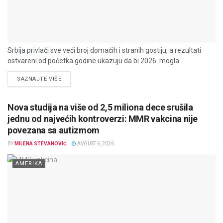
Srbija privlači sve veći broj domaćih i stranih gostiju, a rezultati
ostvareni od početka godine ukazuju da bi 2026. mogla...
DETAILS
SAZNAJTE VIŠE
Nova studija na više od 2,5 miliona dece srušila
jednu od najvećih kontroverzi: MMR vakcina nije
povezana sa autizmom
BY
MILENA STEVANOVIĆ
AVGUST 6, 2026
AMERIKA