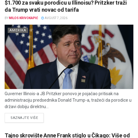
$1.700 za svaku porodicu u Illinoisu? Pritzker traži
da Trump vrati novac od tarifa
BY
MILOS KRIVOKAPIĆ
AVGUST 7, 2026
AMERIKA
Guverner Illinois-a JB Pritzker ponovo je pojačao pritisak na
administraciju predsednika Donald Trump-a, tražeći da porodice u
državi dobiju direktnu...
DETAILS
SAZNAJTE VIŠE
Tajno skrovište Anne Frank stiglo u Čikago: Više od