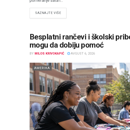
pomeranje sata i...
DETAILS
SAZNAJTE VIŠE
Besplatni rančevi i školski pri
mogu da dobiju pomoć
BY
MILOS KRIVOKAPIĆ
AVGUST 6, 2026
AMERIKA