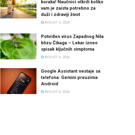
koraka! Naučnici otkrili koliko
vam je zaista potrebno za
duži i zdraviji život
AVGUST 6, 2026
Potvrđen virus Zapadnog Nila
blizu Čikaga – Lekar izneo
spisak ključnih simptoma
AVGUST 6, 2026
Google Assistant nestaje sa
telefona: Gemini preuzima
Android
AVGUST 6, 2026