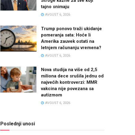
Stroge kazne za sve koji
tajno snimaju
AVGUST 6, 2026
Trump ponovo traži ukidanje
pomeranja sata: Hoće li
Amerika zauvek ostati na
letnjem računanju vremena?
AVGUST 6, 2026
Nova studija na više od 2,5
miliona dece srušila jednu od
najvećih kontroverzi: MMR
vakcina nije povezana sa
autizmom
AVGUST 6, 2026
Poslednji unosi