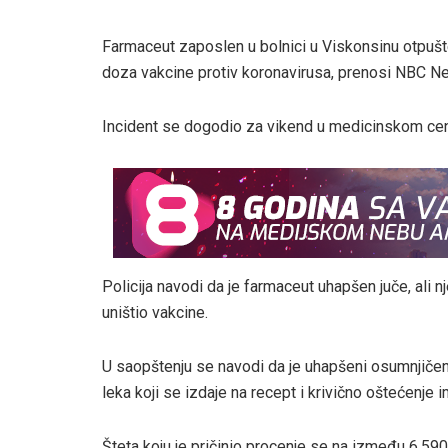
Farmaceut zaposlen u bolnici u Viskonsinu otpušt
doza vakcine protiv koronavirusa, prenosi NBC N
Incident se dogodio za vikend u medicinskom cent
Policija navodi da je farmaceut uhapšen juče, ali n
uništio vakcine.
U saopštenju se navodi da je uhapšeni osumnjičen
leka koji se izdaje na recept i krivično oštećenje 
Šteta koju je pričinio procenje se na između 6.590 