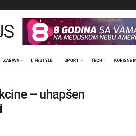
ZABAVA
LIFESTYLE
SPORT
TECH
KORISNE 
kcine – uhapšen
i