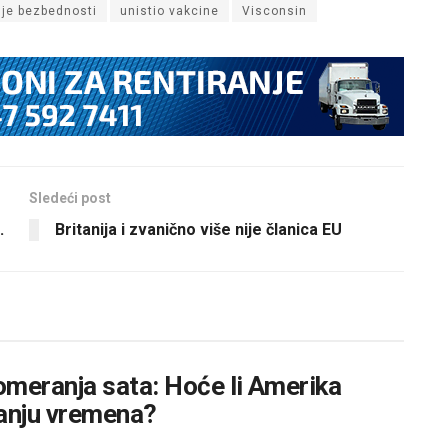
je bezbednosti
unistio vakcine
Visconsin
Sledeći post
.
Britanija i zvanično više nije članica EU
omeranja sata: Hoće li Amerika
nanju vremena?