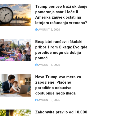
Trump ponovo traži ukidanje
pomeranja sata: Hoće li
Amerika zauvek ostati na
letnjem računanju vremena?
AVGUST 6, 2026
Besplatni rančevi i školski
pribor širom Čikaga: Evo gde
porodice mogu da dobiju
pomoć
AVGUST 6, 2026
Nova Trump-ova mera za
zaposlene: Plaćeno
porodično odsustvo
dostupnije nego ikada
AVGUST 6, 2026
Zaboravite pravilo od 10.000