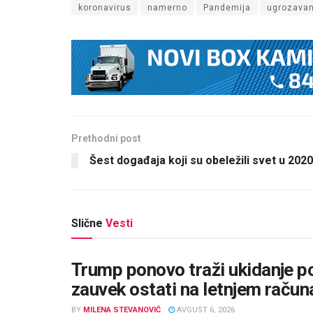
koronavirus
namerno
Pandemija
ugrozavan
Prethodni post
Šest događaja koji su obeležili svet u 2020
Slične
Vesti
Trump ponovo traži ukidanje p
zauvek ostati na letnjem raču
BY
MILENA STEVANOVIĆ
AVGUST 6, 2026