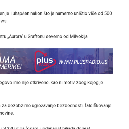
en je i uhapšen nakon što je namerno uništio više od 500
ews.
ru „Aurora“ u Graftonu severno od Milvokija.
jegovo ime nije otkriveno, kao ni motiv zbog kojeg je
 za bezobzirno ugrožavanje bezbednosti, falsifikovanje
imovine.
i 8.230 evra (osam i jedanaest hiljada dolara).