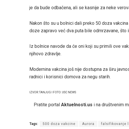
je da bude odbačena, ali se kasnije za neke ver
Nakon što su u bolnici dali preko 50 doza vakcina 
doze zapravo već dva puta bile odmrzavane, što ih
Iz bolnice navode da će oni koji su primili ove vakc
njihovo zdravlje.
Modernina vakcina još nije dostupna za širu javnost
radnici i korisnici domova za negu starih.
IZVOR: TANJUG I FOTO: USC NEWS
Pratite portal
Aktuelnosti.us
i na društvenim 
Tags:
500 doza vakcine
Aurora
falsifikovanje 