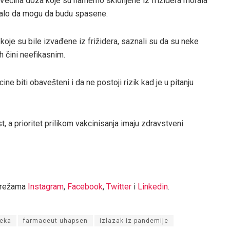
Većina doza koje su namerno sklonjene iz frižidera morala
ovalo da mogu da budu spasene.
koje su bile izvađene iz frižidera, saznali su da su neke
 čini neefikasnim.
ine biti obavešteni i da ne postoji rizik kad je u pitanju
, a prioritet prilikom vakcinisanja imaju zdravstveni
mrežama
Instagram
,
Facebook
,
Twitter
i
Linkedin
.
leka
farmaceut uhapsen
izlazak iz pandemije