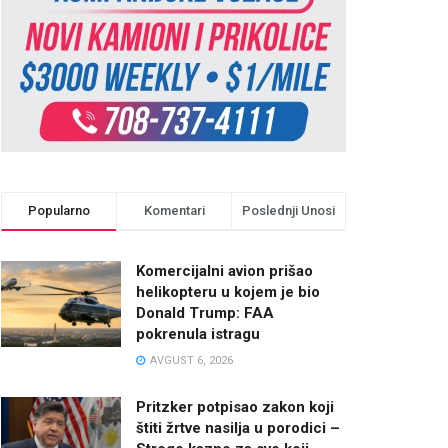
Popularno
Komentari
Poslednji Unosi
Komercijalni avion prišao
helikopteru u kojem je bio
Donald Trump: FAA
pokrenula istragu
AVGUST 6, 2026
Pritzker potpisao zakon koji
štiti žrtve nasilja u porodici –