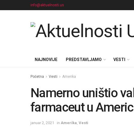
info@aktuelnosti.us
NAJNOVIJE
PREDSTAVLJAMO
VESTI
Početna
Vesti
Amerika
Namerno uništio va
farmaceut u Americ
januar 2, 2021
in
Amerika
,
Vesti