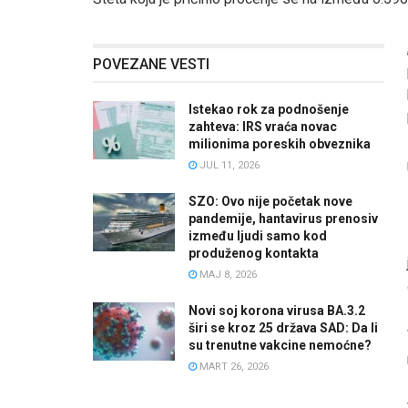
POVEZANE VESTI
Istekao rok za podnošenje
zahteva: IRS vraća novac
milionima poreskih obveznika
JUL 11, 2026
SZO: Ovo nije početak nove
pandemije, hantavirus prenosiv
između ljudi samo kod
produženog kontakta
MAJ 8, 2026
Novi soj korona virusa BA.3.2
širi se kroz 25 država SAD: Da li
su trenutne vakcine nemoćne?
MART 26, 2026