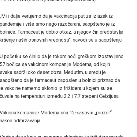
„Mi i dalje verujemo da je vakcinacija put za izlazak iz
pandemije i više smo nego razočarani, saopšteno je iz
bolnice. Farmaceut je dobio otkaz, a njegov čin predstavlja
kršenje naših osnovnih vrednosti“, navodi se u saopštenju.
U početku se činilo da je tokom noći greškom izostavljeno
57 bočica sa vakcinom kompanije Moderna, od kojih
svaka sadrži oko deset doza. Međutim, u sredu je
saopšteno da je farmaceut zaposlen u bolnici priznao da
je vakcine namerno sklonio iz frižidera u kojem su se
čuvale na temperaturi između 2,2 i 7,7 stepeni Celzijusa.
Vakcina kompanije Moderna ima 12-časovni „prozor“
nakon odmrzavanja.