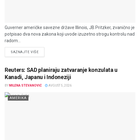
Guverner američke savezne države Illinois, JB Pritzker, zvanično je
potpisao dva nova zakona koji uvode izuzetno strogu kontrolu nad
radom...
DETAILS
SAZNAJTE VIŠE
Reuters: SAD planiraju zatvaranje konzulata u
Kanadi, Japanu i Indoneziji
BY
MILENA STEVANOVIĆ
AVGUST 5, 2026
AMERIKA