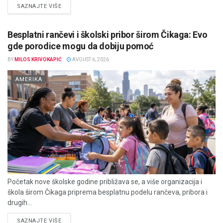
DETAILS
SAZNAJTE VIŠE
Besplatni rančevi i školski pribor širom Čikaga: Evo
gde porodice mogu da dobiju pomoć
BY
MILOS KRIVOKAPIĆ
AVGUST 6, 2026
AMERIKA
Početak nove školske godine približava se, a više organizacija i
škola širom Čikaga priprema besplatnu podelu rančeva, pribora i
drugih...
DETAILS
SAZNAJTE VIŠE