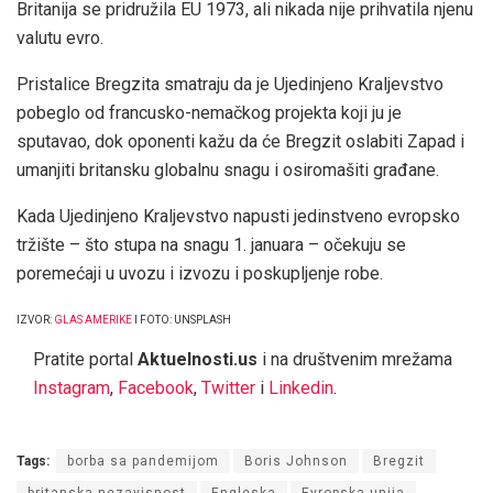
Britanija se pridružila EU 1973, ali nikada nije prihvatila njenu
valutu evro.
Pristalice Bregzita smatraju da je Ujedinjeno Kraljevstvo
pobeglo od francusko-nemačkog projekta koji ju je
sputavao, dok oponenti kažu da će Bregzit oslabiti Zapad i
umanjiti britansku globalnu snagu i osiromašiti građane.
Kada Ujedinjeno Kraljevstvo napusti jedinstveno evropsko
tržište – što stupa na snagu 1. januara – očekuju se
poremećaji u uvozu i izvozu i poskupljenje robe.
IZVOR:
GLAS AMERIKE
I FOTO: UNSPLASH
Pratite portal
Aktuelnosti.us
i na društvenim mrežama
Instagram
,
Facebook
,
Twitter
i
Linkedin
.
Tags:
borba sa pandemijom
Boris Johnson
Bregzit
britanska nezavisnost
Engleska
Evropska unija