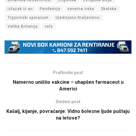
izlazak iz eu
Pandemija
severna irska
Skotska
Trgovinski sporazum
Ujedinjeno Kraljevstvo
Velika Britanija
vels
Prethodni post
Namerno uništio vakcine – uhapšen farmaceut u
Americi
Sledeći post
Kašalj, kijanje, povraćanje: Vidno bolesne ljude puštaju
na letove?