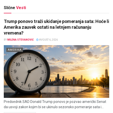
Slične
Vesti
Trump ponovo traži ukidanje pomeranja sata: Hoće li
Amerika zauvek ostati na letnjem računanju
vremena?
BY
MILENA STEVANOVIĆ
AVGUST 6, 2026
AMERIKA
Predsednik SAD Donald Trump ponovo je pozvao američki Senat
da usvoji zakon kojim bi se ukinulo sezonsko pomeranje sata i...