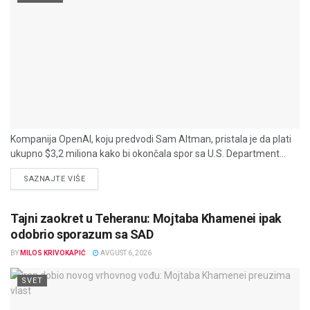
Kompanija OpenAI, koju predvodi Sam Altman, pristala je da plati
ukupno $3,2 miliona kako bi okončala spor sa U.S. Department...
DETAILS
SAZNAJTE VIŠE
Tajni zaokret u Teheranu: Mojtaba Khamenei ipak
odobrio sporazum sa SAD
BY
MILOS KRIVOKAPIĆ
AVGUST 6, 2026
SVET