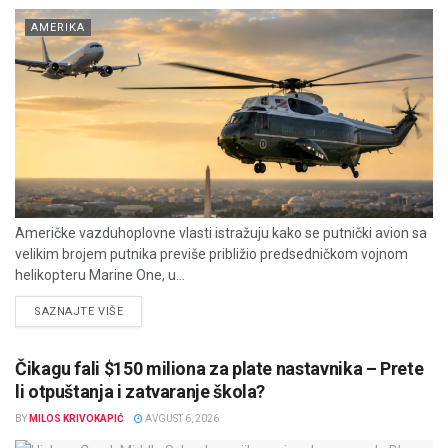
AMERIKA
Američke vazduhoplovne vlasti istražuju kako se putnički avion sa
velikim brojem putnika previše približio predsedničkom vojnom
helikopteru Marine One, u...
DETAILS
SAZNAJTE VIŠE
Čikagu fali $150 miliona za plate nastavnika – Prete
li otpuštanja i zatvaranje škola?
BY
MILOS KRIVOKAPIĆ
AVGUST 6, 2026