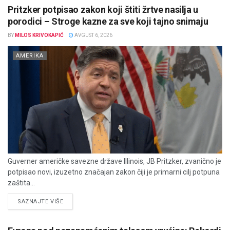
Pritzker potpisao zakon koji štiti žrtve nasilja u
porodici – Stroge kazne za sve koji tajno snimaju
BY
MILOS KRIVOKAPIĆ
AVGUST 6, 2026
AMERIKA
Guverner američke savezne države Illinois, JB Pritzker, zvanično je
potpisao novi, izuzetno značajan zakon čiji je primarni cilj potpuna
zaštita...
DETAILS
SAZNAJTE VIŠE