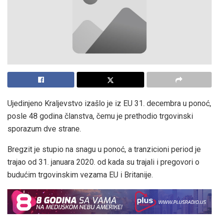
Ujedinjeno Kraljevstvo izašlo je iz EU 31. decembra u ponoć,
posle 48 godina članstva, čemu je prethodio trgovinski
sporazum dve strane.
Bregzit je stupio na snagu u ponoć, a tranzicioni period je
trajao od 31. januara 2020. od kada su trajali i pregovori o
budućim trgovinskim vezama EU i Britanije.