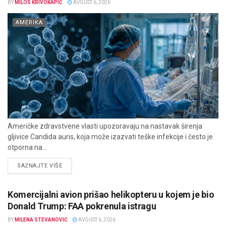
BY
MILOS KRIVOKAPIĆ
AVGUST 6, 2026
AMERIKA
Američke zdravstvene vlasti upozoravaju na nastavak širenja
gljivice Candida auris, koja može izazvati teške infekcije i često je
otporna na...
DETAILS
SAZNAJTE VIŠE
Komercijalni avion prišao helikopteru u kojem je bio
Donald Trump: FAA pokrenula istragu
BY
MILENA STEVANOVIĆ
AVGUST 6, 2026