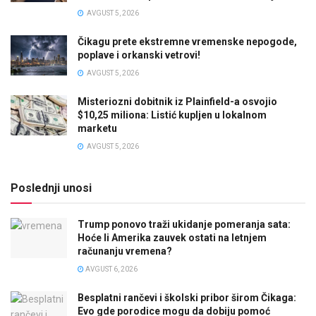
AVGUST 5, 2026
Čikagu prete ekstremne vremenske nepogode,
poplave i orkanski vetrovi!
AVGUST 5, 2026
Misteriozni dobitnik iz Plainfield-a osvojio
$10,25 miliona: Listić kupljen u lokalnom
marketu
AVGUST 5, 2026
Poslednji unosi
Trump ponovo traži ukidanje pomeranja sata:
Hoće li Amerika zauvek ostati na letnjem
računanju vremena?
AVGUST 6, 2026
Besplatni rančevi i školski pribor širom Čikaga:
Evo gde porodice mogu da dobiju pomoć