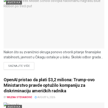
AMERIKA
Nakon što su zvaničnici okruga ponovo otvorili pitanje finansijske
stabilnosti, javnost u Čikagu ostala je u šoku. Školski odbor grada...
DETAILS
SAZNAJTE VIŠE
OpenAI pristao da plati $3,2 miliona: Trump-ovo
Ministarstvo pravde optužilo kompaniju za
diskriminaciju američkih radnika
BY
MILENA STEVANOVIĆ
AVGUST 6, 2026
AMERIKA