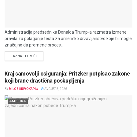
Administracija predsednika Donalda Trump-a razmatra izmene
pravila za polaganje testa za američko državljanstvo koje bi mogle
značajno da promene proces...
DETAILS
SAZNAJTE VIŠE
Kraj samovolji osiguranja: Pritzker potpisao zakone
koji brane drastična poskupljenja
BY
MILOS KRIVOKAPIĆ
AVGUST 5, 2026
AMERIKA