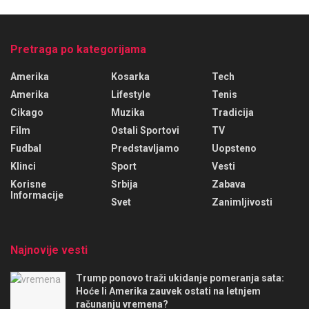
Pretraga po kategorijama
Amerika
Kosarka
Tech
Amerika
Lifestyle
Tenis
Cikago
Muzika
Tradicija
Film
Ostali Sportovi
TV
Fudbal
Predstavljamo
Uopsteno
Klinci
Sport
Vesti
Korisne
Srbija
Zabava
Informacije
Svet
Zanimljivosti
Najnovije vesti
Trump ponovo traži ukidanje pomeranja sata:
Hoće li Amerika zauvek ostati na letnjem
računanju vremena?