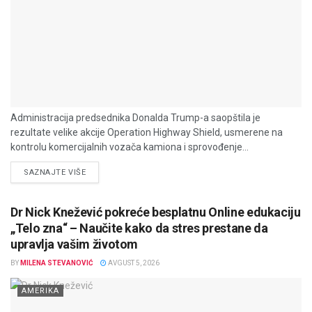
Administracija predsednika Donalda Trump-a saopštila je
rezultate velike akcije Operation Highway Shield, usmerene na
kontrolu komercijalnih vozača kamiona i sprovođenje...
DETAILS
SAZNAJTE VIŠE
Dr Nick Knežević pokreće besplatnu Online edukaciju
„Telo zna“ – Naučite kako da stres prestane da
upravlja vašim životom
BY
MILENA STEVANOVIĆ
AVGUST 5, 2026
AMERIKA