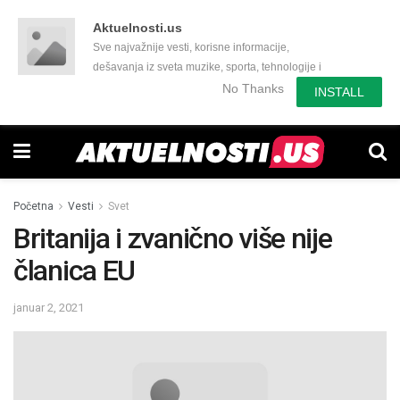
Aktuelnosti.us
Sve najvažnije vesti, korisne informacije,
dešavanja iz sveta muzike, sporta, tehnologije i
još mnogo toga zanimljivog.
No Thanks
INSTALL
Početna
Vesti
Svet
Britanija i zvanično više nije
članica EU
januar 2, 2021