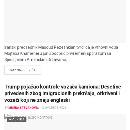
Iranski predsednik Masoud Pezeshkian tvrdi da je vrhovni vođa
Mojtaba Khamenei u junu odobrio privremeni sporazum sa
Sjedinjenim Američkim Državama,...
DETAILS
SAZNAJTE VIŠE
Trump pojačao kontrole vozača kamiona: Desetine
privedenih zbog imigracionih prekršaja, otkriveni i
vozači koji ne znaju engleski
BY
MILENA STEVANOVIĆ
AVGUST 5, 2026
AMERIKA