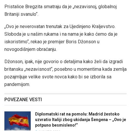
Pristalice Bregzita smatraju da je „nezavisnoj, globalnoj
Britaniji svanulo“.
„Ovo je neverovatan trenutak za Ujedinjeno Kraljevstvo.
Sloboda je u našim rukama i na nama je kako ćemo da je
iskoristimo“, rekao je premijer Boris Džonson u
novogodišnjem obraćanju.
Džonson, ipak, nije govorio o detaljima kako želi da izgradi
britansku „nezavisnost“, posebno u momentima kada zemlja
pozajmljuje velike svote novca kako bi se izborila sa
pandemijom.
POVEZANE VESTI
Diplomatski rat na pomolu: Madrid žestoko
uzvratio Italiji zbog ukidanja Šengena – „Ovo je
potpuno besmisleno!“