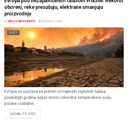
Evropa pod nezapamćenim talasom vrućine: Rekordi
oboreni, reke presušuju, elektrane smanjuju
proizvodnju
BY
MILOS KRIVOKAPIĆ
AVGUST 6, 2026
SVET
Evropa se suočava sa jednim od najtežih toplotnih talasa
poslednjih godina, koji je doneo rekordne temperature, sušu,
požare i ozbiljne...
DETAILS
SAZNAJTE VIŠE