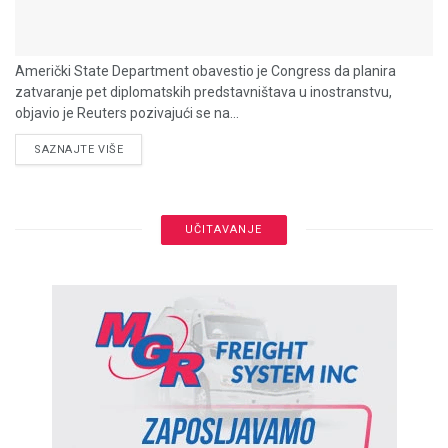
Američki State Department obavestio je Congress da planira
zatvaranje pet diplomatskih predstavništava u inostranstvu,
objavio je Reuters pozivajući se na...
DETAILS
SAZNAJTE VIŠE
UČITAVANJE