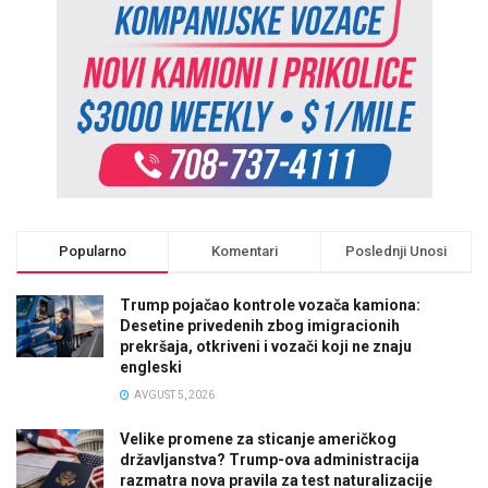
Popularno
Komentari
Poslednji Unosi
Trump pojačao kontrole vozača kamiona:
Desetine privedenih zbog imigracionih
prekršaja, otkriveni i vozači koji ne znaju
engleski
AVGUST 5, 2026
Velike promene za sticanje američkog
državljanstva? Trump-ova administracija
razmatra nova pravila za test naturalizacije