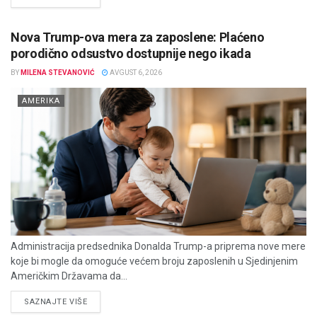
Nova Trump-ova mera za zaposlene: Plaćeno
porodično odsustvo dostupnije nego ikada
BY
MILENA STEVANOVIĆ
AVGUST 6, 2026
AMERIKA
Administracija predsednika Donalda Trump-a priprema nove mere
koje bi mogle da omoguće većem broju zaposlenih u Sjedinjenim
Američkim Državama da...
DETAILS
SAZNAJTE VIŠE