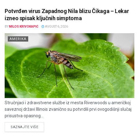
Potvrđen virus Zapadnog Nila blizu Čikaga – Lekar
izneo spisak ključnih simptoma
BY
MILOS KRIVOKAPIĆ
AVGUST 6, 2026
AMERIKA
Stručnjaci i zdravstvene službe iz mesta Riverwoods u američkoj
saveznoj državi Illinois zvanično su potvrdili prvi ovogodišnji slučaj
prisustva opasnog...
DETAILS
SAZNAJTE VIŠE