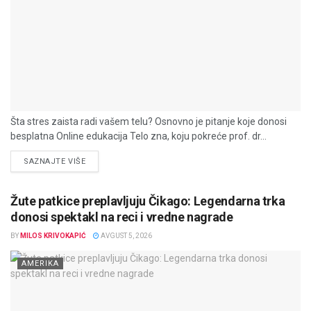
Šta stres zaista radi vašem telu? Osnovno je pitanje koje donosi
besplatna Online edukacija Telo zna, koju pokreće prof. dr...
DETAILS
SAZNAJTE VIŠE
Žute patkice preplavljuju Čikago: Legendarna trka
donosi spektakl na reci i vredne nagrade
BY
MILOS KRIVOKAPIĆ
AVGUST 5, 2026
AMERIKA