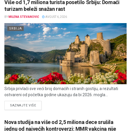
Više od 1,7 miliona turista posetilo Srbiju: Domaći
turizam beleži snažan rast
BY
MILENA STEVANOVIĆ
AVGUST 6, 2026
SRBIJA
Srbija privlači sve veći broj domaćih i stranih gostiju, a rezultati
ostvareni od početka godine ukazuju da bi 2026. mogla...
DETAILS
SAZNAJTE VIŠE
Nova studija na više od 2,5 miliona dece srušila
jednu od najvećih kontroverzi: MMR vakcina nije