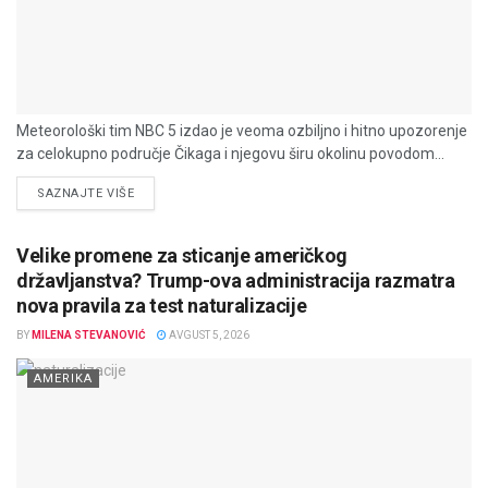
Meteorološki tim NBC 5 izdao je veoma ozbiljno i hitno upozorenje
za celokupno područje Čikaga i njegovu širu okolinu povodom...
DETAILS
SAZNAJTE VIŠE
Velike promene za sticanje američkog
državljanstva? Trump-ova administracija razmatra
nova pravila za test naturalizacije
BY
MILENA STEVANOVIĆ
AVGUST 5, 2026
AMERIKA