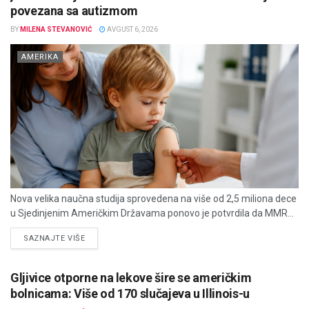
povezana sa autizmom
BY
MILENA STEVANOVIĆ
AVGUST 6, 2026
AMERIKA
Nova velika naučna studija sprovedena na više od 2,5 miliona dece
u Sjedinjenim Američkim Državama ponovo je potvrdila da MMR...
DETAILS
SAZNAJTE VIŠE
Gljivice otporne na lekove šire se američkim
bolnicama: Više od 170 slučajeva u Illinois-u