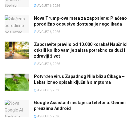
AVGUST 6, 2026
Nova Trump-ova mera za zaposlene: Plaćeno
porodično odsustvo dostupnije nego ikada
AVGUST 6, 2026
Zaboravite pravilo od 10.000 koraka! Naučnici
otkrili koliko vam je zaista potrebno za duži i
zdraviji život
AVGUST 6, 2026
Potvrđen virus Zapadnog Nila blizu Čikaga –
Lekar izneo spisak ključnih simptoma
AVGUST 6, 2026
Google Assistant nestaje sa telefona: Gemini
preuzima Android
AVGUST 6, 2026