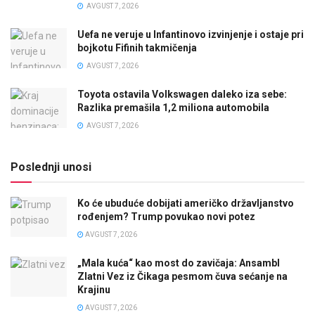
AVGUST 7, 2026
Uefa ne veruje u Infantinovo izvinjenje i ostaje pri
bojkotu Fifinih takmičenja
AVGUST 7, 2026
Toyota ostavila Volkswagen daleko iza sebe:
Razlika premašila 1,2 miliona automobila
AVGUST 7, 2026
Poslednji unosi
Ko će ubuduće dobijati američko državljanstvo
rođenjem? Trump povukao novi potez
AVGUST 7, 2026
„Mala kuća“ kao most do zavičaja: Ansambl
Zlatni Vez iz Čikaga pesmom čuva sećanje na
Krajinu
AVGUST 7, 2026