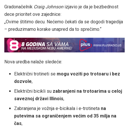
Gradonačelnik
Craig Johnson
izjavio je da je bezbednost
dece prioritet ove zajednice:
„Ovime štitimo decu. Nećemo čekati da se dogodi tragedija
– preduzimamo korake unapred da to sprečimo.“
Nova uredba nalaže sledeće:
Električni trotineti se
mogu voziti po trotoaru i bez
dozvole
,
Električni bicikli su
zabranjeni na trotoarima u celoj
saveznoj državi Illinois
,
Zabranjena je vožnja e-bicikala i e-trotineta
na
putevima sa ograničenjem većim od 35 milja na
čas
,