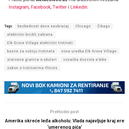
Instagram
,
Facebook
,
Twitter
i
Linkedin
.
Tags:
bezbednost dece saobraćaj
Chicago
Čikago
električni bicikli zabrana
Elk Grove Village električni trotineti
kazne za vožnju trotineta
nova uredba Elk Grove Village
starosna granica e-skuteri
vozačka dozvola e-bike
zakon o trotinetima Illinois
Prethodni post
Amerika okreće leđa alkoholu: Vlada najavljuje kraj ere
‘umerenog pića’