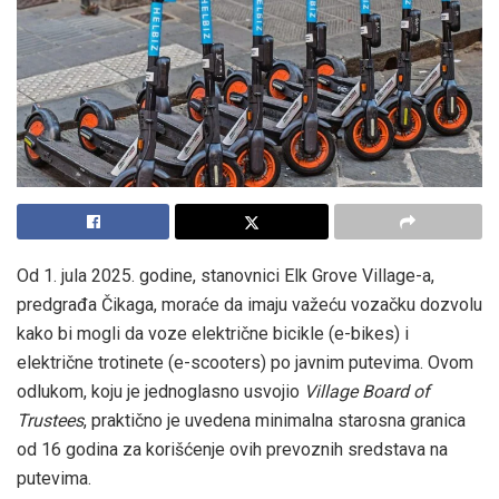
Od 1. jula 2025. godine, stanovnici Elk Grove Village-a,
predgrađa Čikaga, moraće da imaju važeću vozačku dozvolu
kako bi mogli da voze električne bicikle (e-bikes) i
električne trotinete (e-scooters) po javnim putevima. Ovom
odlukom, koju je jednoglasno usvojio
Village Board of
Trustees
, praktično je uvedena minimalna starosna granica
od 16 godina za korišćenje ovih prevoznih sredstava na
putevima.