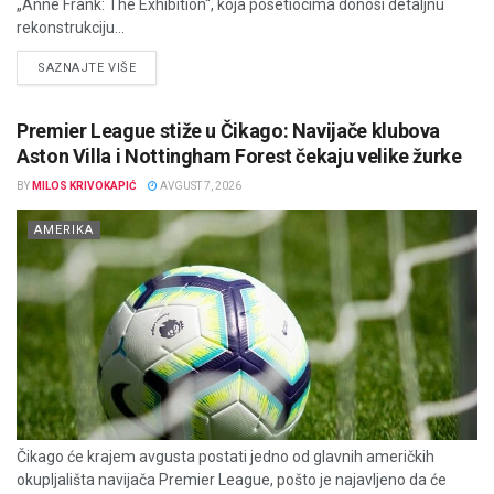
„Anne Frank: The Exhibition“, koja posetiocima donosi detaljnu
rekonstrukciju...
DETAILS
SAZNAJTE VIŠE
Premier League stiže u Čikago: Navijače klubova
Aston Villa i Nottingham Forest čekaju velike žurke
BY
MILOS KRIVOKAPIĆ
AVGUST 7, 2026
AMERIKA
Čikago će krajem avgusta postati jedno od glavnih američkih
okupljališta navijača Premier League, pošto je najavljeno da će