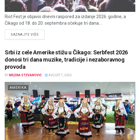
Riot Fest je objavio dnevni raspored za izdanje 2026. godine, a
Čikago od 18. do 20. septembra očekuje tri dana...
DETAILS
SAZNAJTE VIŠE
Srbi iz cele Amerike stižu u Čikago: Serbfest 2026
donosi tri dana muzike, tradicije i nezaboravnog
provoda
BY
MILENA STEVANOVIĆ
AVGUST 7, 2026
AMERIKA