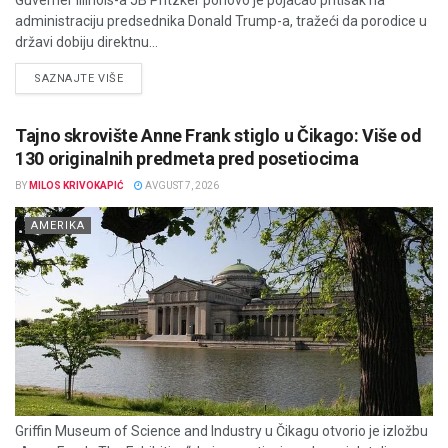
administraciju predsednika Donald Trump-a, tražeći da porodice u
državi dobiju direktnu...
DETAILS
SAZNAJTE VIŠE
Tajno skrovište Anne Frank stiglo u Čikago: Više od
130 originalnih predmeta pred posetiocima
BY
MILOS KRIVOKAPIĆ
AVGUST 7, 2026
AMERIKA
Griffin Museum of Science and Industry u Čikagu otvorio je izložbu