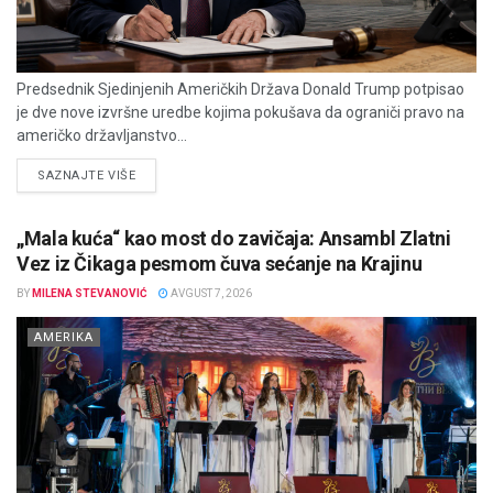
Predsednik Sjedinjenih Američkih Država Donald Trump potpisao
je dve nove izvršne uredbe kojima pokušava da ograniči pravo na
američko državljanstvo...
DETAILS
SAZNAJTE VIŠE
„Mala kuća“ kao most do zavičaja: Ansambl Zlatni
Vez iz Čikaga pesmom čuva sećanje na Krajinu
BY
MILENA STEVANOVIĆ
AVGUST 7, 2026
AMERIKA