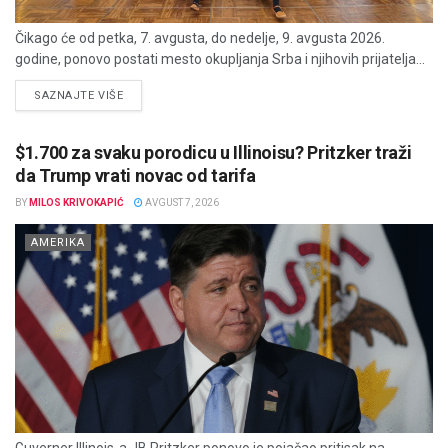
Čikago će od petka, 7. avgusta, do nedelje, 9. avgusta 2026.
godine, ponovo postati mesto okupljanja Srba i njihovih prijatelja...
DETAILS
SAZNAJTE VIŠE
$1.700 za svaku porodicu u Illinoisu? Pritzker traži
da Trump vrati novac od tarifa
BY
MILOS KRIVOKAPIĆ
AVGUST 7, 2026
AMERIKA
Guverner Illinois-a JB Pritzker ponovo je pojačao pritisak na