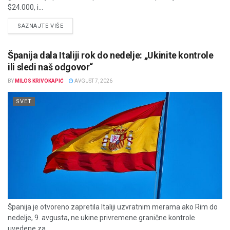
$24.000, i...
DETAILS
SAZNAJTE VIŠE
Španija dala Italiji rok do nedelje: „Ukinite kontrole
ili sledi naš odgovor“
BY
MILOS KRIVOKAPIĆ
AVGUST 7, 2026
SVET
Španija je otvoreno zapretila Italiji uzvratnim merama ako Rim do
nedelje, 9. avgusta, ne ukine privremene granične kontrole
uvedene za...