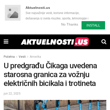
Aktuelnosti.us
Sve najvažnije vesti, korisne informacije,
dešavanja iz sveta muzike, sporta, tehnologije i
još mnogo toga zanimljivog.
No Thanks
INSTALL
Početna
Vesti
Amerika
U predgrađu Čikaga uvedena
starosna granica za vožnju
električnih bicikala i trotineta
jun 22, 2025