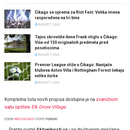
Čikago se sprema za Riot Fest: Velika imena
raspoređena na tri bine
AVGUST 7, 2026
Tajno skrovište Anne Frank stiglo u Čikago:
Više od 130 originalnih predmeta pred
posetiocima
AVGUST 7, 2026
Premier League stiže u Čikago: Navijače
klubova Aston Villa i Nottingham Forest čekaju
velike žurke
AVGUST 7, 2026
Kompletna lista novih propisa dostupna je na
zvaničnom
sajtu opštine
Elk Grove Village
.
IZVOR:
NBCCHICAGO
I FOTO: PIXABAY
Pratite portal
Aktuelnosti.us
i na društvenim mrežama