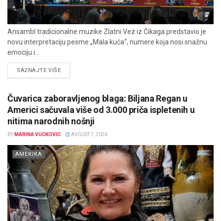
Ansambl tradicionalne muzike Zlatni Vez iz Čikaga predstavio je
novu interpretaciju pesme „Mala kuća“, numere koja nosi snažnu
emociju i...
DETAILS
SAZNAJTE VIŠE
Čuvarica zaboravljenog blaga: Biljana Regan u
Americi sačuvala više od 3.000 priča ispletenih u
nitima narodnih nošnji
BY
MARINA VUCKOVIC
AVGUST 7, 2026
AMERIKA