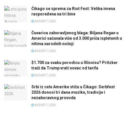
Čikago se sprema za Riot Fest: Velika imena
raspoređena na tri bine
AVGUST 7, 2026
Čuvarica zaboravljenog blaga: Biljana Regan u
Americi sačuvala više od 3.000 priča ispletenih u
nitima narodnih nošnji
AVGUST 7, 2026
$1.700 za svaku porodicu u Illinoisu? Pritzker
traži da Trump vrati novac od tarifa
AVGUST 7, 2026
Srbi iz cele Amerike stižu u Čikago: Serbfest
2026 donosi tri dana muzike, tradicije i
nezaboravnog provoda
AVGUST 7, 2026