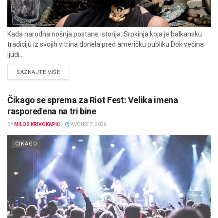
Kada narodna nošnja postane istorija: Srpkinja koja je balkansku
tradiciju iz svojih vitrina donela pred američku publiku Dok većina
ljudi...
DETAILS
SAZNAJTE VIŠE
Čikago se sprema za Riot Fest: Velika imena
raspoređena na tri bine
BY
MILOS KRIVOKAPIĆ
AVGUST 7, 2026
CIKAGO