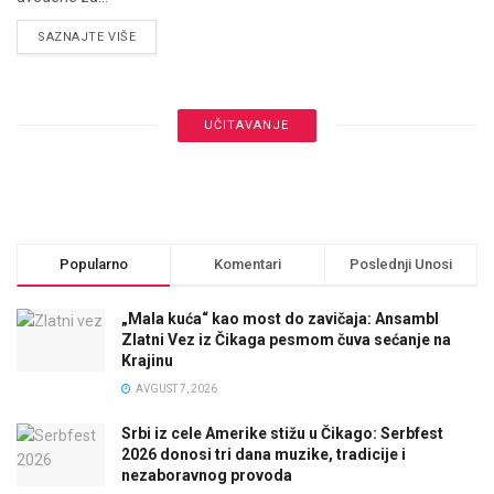
DETAILS
SAZNAJTE VIŠE
UČITAVANJE
Popularno
Komentari
Poslednji Unosi
„Mala kuća“ kao most do zavičaja: Ansambl
Zlatni Vez iz Čikaga pesmom čuva sećanje na
Krajinu
AVGUST 7, 2026
Srbi iz cele Amerike stižu u Čikago: Serbfest
2026 donosi tri dana muzike, tradicije i
nezaboravnog provoda