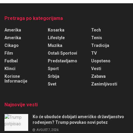
Pretraga po kategorijama
Amerika
Kosarka
Tech
Amerika
Lifestyle
Tenis
Cikago
Muzika
Tradicija
Film
Ostali Sportovi
TV
Fudbal
Predstavljamo
Uopsteno
Klinci
Sport
Vesti
Korisne
Srbija
Zabava
Informacije
Svet
Zanimljivosti
Najnovije vesti
Ko će ubuduće dobijati američko državljanstvo
rođenjem? Trump povukao novi potez
AVGUST 7, 2026