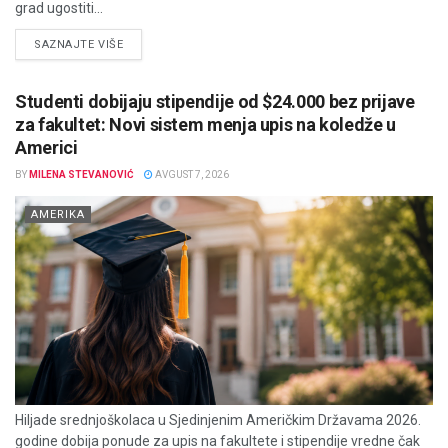
grad ugostiti...
DETAILS
SAZNAJTE VIŠE
Studenti dobijaju stipendije od $24.000 bez prijave
za fakultet: Novi sistem menja upis na koledže u
Americi
BY
MILENA STEVANOVIĆ
AVGUST 7, 2026
AMERIKA
Hiljade srednjoškolaca u Sjedinjenim Američkim Državama 2026.
godine dobija ponude za upis na fakultete i stipendije vredne čak