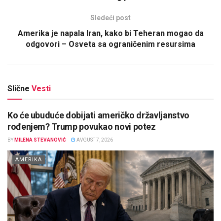
Sledeći post
Amerika je napala Iran, kako bi Teheran mogao da
odgovori – Osveta sa ograničenim resursima
Slične
Vesti
Ko će ubuduće dobijati američko državljanstvo
rođenjem? Trump povukao novi potez
BY
MILENA STEVANOVIĆ
AVGUST 7, 2026
AMERIKA