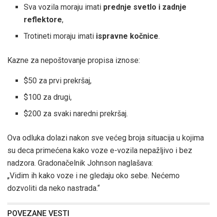
Sva vozila moraju imati
prednje svetlo i zadnje
reflektore
,
Trotineti moraju imati
ispravne kočnice
.
Kazne za nepoštovanje propisa iznose:
$50 za prvi prekršaj,
$100 za drugi,
$200 za svaki naredni prekršaj.
Ova odluka dolazi nakon sve većeg broja situacija u kojima
su deca primećena kako voze e-vozila nepažljivo i bez
nadzora. Gradonačelnik Johnson naglašava:
„Vidim ih kako voze i ne gledaju oko sebe. Nećemo
dozvoliti da neko nastrada.“
POVEZANE VESTI