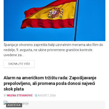
Španija je otvoreno zapretila Italiji uzvratnim merama ako Rim do
nedelje, 9. avgusta, ne ukine privremene granične kontrole
uvedene za...
DETAILS
SAZNAJTE VIŠE
Alarm na američkom tržištu rada: Zapošljavanje
prepolovljeno, ali promena posla donosi najveći
skok plata
BY
MILENA STEVANOVIĆ
AVGUST 7, 2026
AMERIKA