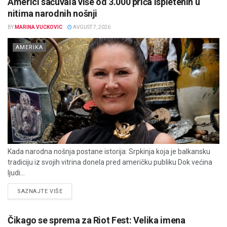
Americi sačuvala više od 3.000 priča ispletenih u
nitima narodnih nošnji
BY
MARINA VUCKOVIC
AVGUST 7, 2026
AMERIKA
Kada narodna nošnja postane istorija: Srpkinja koja je balkansku
tradiciju iz svojih vitrina donela pred američku publiku Dok većina
ljudi...
DETAILS
SAZNAJTE VIŠE
Čikago se sprema za Riot Fest: Velika imena