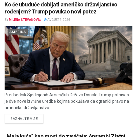
Ko će ubuduće dobijati američko državljanstvo
rođenjem? Trump povukao novi potez
BY
MILENA STEVANOVIĆ
AVGUST 7, 2026
AMERIKA
Predsednik Sjedinjenih Američkih Država Donald Trump potpisao
je dve nove izvršne uredbe kojima pokušava da ograniči pravo na
američko državljanstvo...
DETAILS
SAZNAJTE VIŠE
„Mala kuća“ kao most do zavičaja: Ansambl Zlatni