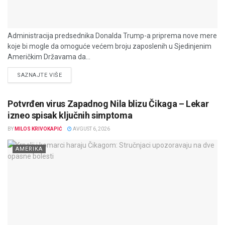
Administracija predsednika Donalda Trump-a priprema nove mere
koje bi mogle da omoguće većem broju zaposlenih u Sjedinjenim
Američkim Državama da...
DETAILS
SAZNAJTE VIŠE
Potvrđen virus Zapadnog Nila blizu Čikaga – Lekar
izneo spisak ključnih simptoma
BY
MILOS KRIVOKAPIĆ
AVGUST 6, 2026
AMERIKA