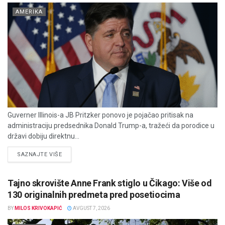
AMERIKA
Guverner Illinois-a JB Pritzker ponovo je pojačao pritisak na
administraciju predsednika Donald Trump-a, tražeći da porodice u
državi dobiju direktnu...
DETAILS
SAZNAJTE VIŠE
Tajno skrovište Anne Frank stiglo u Čikago: Više od
130 originalnih predmeta pred posetiocima
BY
MILOS KRIVOKAPIĆ
AVGUST 7, 2026