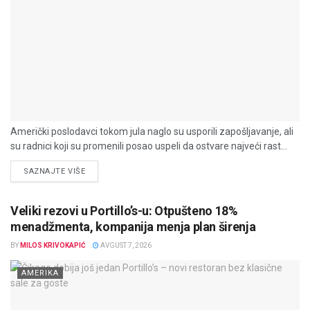
Američki poslodavci tokom jula naglo su usporili zapošljavanje, ali
su radnici koji su promenili posao uspeli da ostvare najveći rast...
DETAILS
SAZNAJTE VIŠE
Veliki rezovi u Portillo’s-u: Otpušteno 18%
menadžmenta, kompanija menja plan širenja
BY
MILOS KRIVOKAPIĆ
AVGUST 7, 2026
AMERIKA