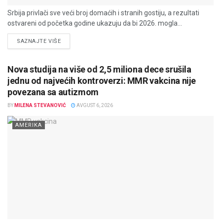
Srbija privlači sve veći broj domaćih i stranih gostiju, a rezultati
ostvareni od početka godine ukazuju da bi 2026. mogla...
DETAILS
SAZNAJTE VIŠE
Nova studija na više od 2,5 miliona dece srušila
jednu od najvećih kontroverzi: MMR vakcina nije
povezana sa autizmom
BY
MILENA STEVANOVIĆ
AVGUST 6, 2026
AMERIKA