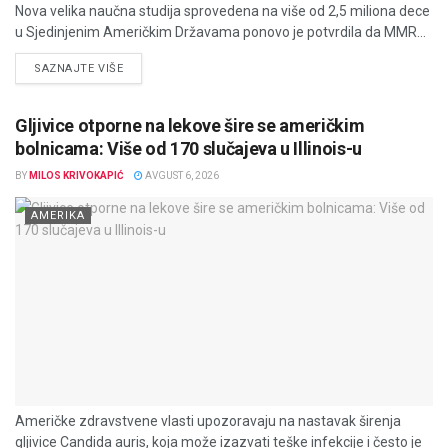
Nova velika naučna studija sprovedena na više od 2,5 miliona dece
u Sjedinjenim Američkim Državama ponovo je potvrdila da MMR...
DETAILS
SAZNAJTE VIŠE
Gljivice otporne na lekove šire se američkim
bolnicama: Više od 170 slučajeva u Illinois-u
BY
MILOS KRIVOKAPIĆ
AVGUST 6, 2026
AMERIKA
Američke zdravstvene vlasti upozoravaju na nastavak širenja
gljivice Candida auris, koja može izazvati teške infekcije i često je