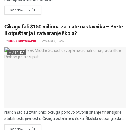
DETAILS
SAZNAJTE VIŠE
Čikagu fali $150 miliona za plate nastavnika – Prete
li otpuštanja i zatvaranje škola?
BY
MILOS KRIVOKAPIĆ
AVGUST 6, 2026
AMERIKA
Nakon što su zvaničnici okruga ponovo otvorili pitanje finansijske
stabilnosti, javnost u Čikagu ostala je u šoku. Školski odbor grada...
DETAILS
SAZNAJTE VIŠE