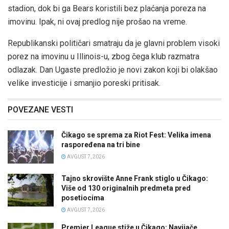
stadion, dok bi ga Bears koristili bez plaćanja poreza na
imovinu. Ipak, ni ovaj predlog nije prošao na vreme.
Republikanski političari smatraju da je glavni problem visoki
porez na imovinu u Illinois-u, zbog čega klub razmatra
odlazak. Dan Ugaste predložio je novi zakon koji bi olakšao
velike investicije i smanjio poreski pritisak.
POVEZANE VESTI
Čikago se sprema za Riot Fest: Velika imena
raspoređena na tri bine
AVGUST 7, 2026
Tajno skrovište Anne Frank stiglo u Čikago:
Više od 130 originalnih predmeta pred
posetiocima
AVGUST 7, 2026
Premier League stiže u Čikago: Navijače