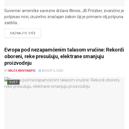
Guverner američke savezne države Illinois, JB Pritzker, zvanično je
potpisao novi, izuzetno značajan zakon čiji je primarni cilj potpuna
zaštita...
DETAILS
SAZNAJTE VIŠE
Evropa pod nezapamćenim talasom vrućine: Rekordi
oboreni, reke presušuju, elektrane smanjuju
proizvodnju
BY
MILOS KRIVOKAPIĆ
AVGUST 6, 2026
SVET