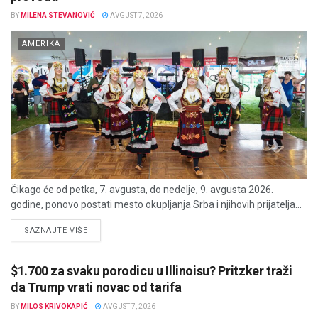
BY
MILENA STEVANOVIĆ
AVGUST 7, 2026
AMERIKA
Čikago će od petka, 7. avgusta, do nedelje, 9. avgusta 2026.
godine, ponovo postati mesto okupljanja Srba i njihovih prijatelja...
DETAILS
SAZNAJTE VIŠE
$1.700 za svaku porodicu u Illinoisu? Pritzker traži
da Trump vrati novac od tarifa
BY
MILOS KRIVOKAPIĆ
AVGUST 7, 2026