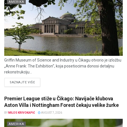
AMERIKA
Griffin Museum of Science and Industry u Čikagu otvorio je izložbu
„Anne Frank: The Exhibition“, koja posetiocima donosi detaljnu
rekonstrukciju...
DETAILS
SAZNAJTE VIŠE
Premier League stiže u Čikago: Navijače klubova
Aston Villa i Nottingham Forest čekaju velike žurke
BY
MILOS KRIVOKAPIĆ
AVGUST 7, 2026
AMERIKA