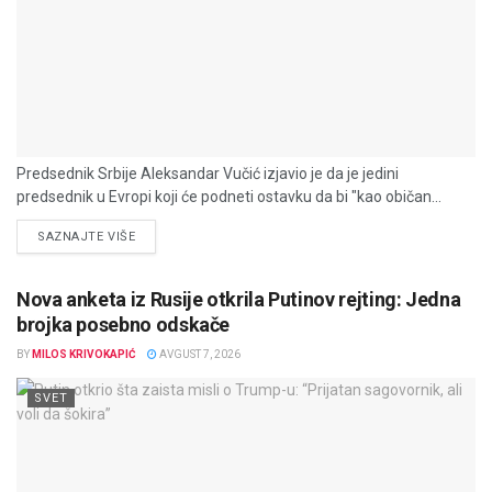
Predsednik Srbije Aleksandar Vučić izjavio je da je jedini
predsednik u Evropi koji će podneti ostavku da bi "kao običan...
DETAILS
SAZNAJTE VIŠE
Nova anketa iz Rusije otkrila Putinov rejting: Jedna
brojka posebno odskače
BY
MILOS KRIVOKAPIĆ
AVGUST 7, 2026
SVET