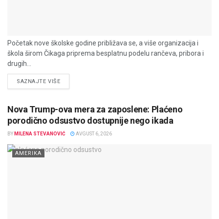
Početak nove školske godine približava se, a više organizacija i
škola širom Čikaga priprema besplatnu podelu rančeva, pribora i
drugih...
DETAILS
SAZNAJTE VIŠE
Nova Trump-ova mera za zaposlene: Plaćeno
porodično odsustvo dostupnije nego ikada
BY
MILENA STEVANOVIĆ
AVGUST 6, 2026
AMERIKA