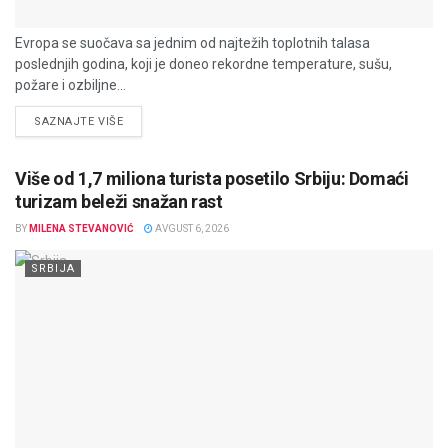
Evropa se suočava sa jednim od najtežih toplotnih talasa
poslednjih godina, koji je doneo rekordne temperature, sušu,
požare i ozbiljne...
DETAILS
SAZNAJTE VIŠE
Više od 1,7 miliona turista posetilo Srbiju: Domaći
turizam beleži snažan rast
BY
MILENA STEVANOVIĆ
AVGUST 6, 2026
SRBIJA