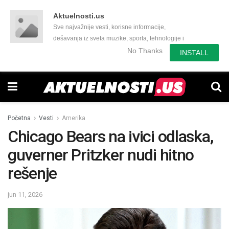
Aktuelnosti.us
Sve najvažnije vesti, korisne informacije,
dešavanja iz sveta muzike, sporta, tehnologije i
još mnogo toga zanimljivog.
No Thanks
INSTALL
Početna
Vesti
Amerika
Chicago Bears na ivici odlaska,
guverner Pritzker nudi hitno
rešenje
jun 11, 2026