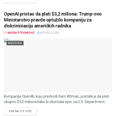
OpenAI pristao da plati $3,2 miliona: Trump-ovo
Ministarstvo pravde optužilo kompaniju za
diskriminaciju američkih radnika
BY
MILENA STEVANOVIĆ
AVGUST 6, 2026
AMERIKA
Kompanija OpenAI, koju predvodi Sam Altman, pristala je da plati
ukupno $3,2 miliona kako bi okončala spor sa U.S. Department...
DETAILS
SAZNAJTE VIŠE