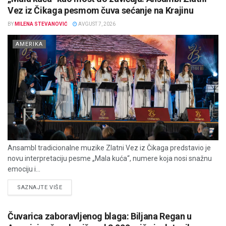
Vez iz Čikaga pesmom čuva sećanje na Krajinu
BY
MILENA STEVANOVIĆ
AVGUST 7, 2026
AMERIKA
Ansambl tradicionalne muzike Zlatni Vez iz Čikaga predstavio je
novu interpretaciju pesme „Mala kuća“, numere koja nosi snažnu
emociju i...
DETAILS
SAZNAJTE VIŠE
Čuvarica zaboravljenog blaga: Biljana Regan u