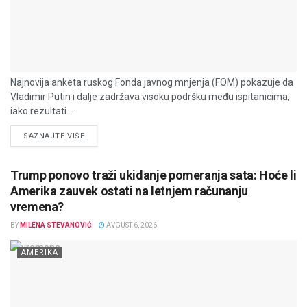
Najnovija anketa ruskog Fonda javnog mnjenja (FOM) pokazuje da
Vladimir Putin i dalje zadržava visoku podršku među ispitanicima,
iako rezultati...
DETAILS
SAZNAJTE VIŠE
Trump ponovo traži ukidanje pomeranja sata: Hoće li
Amerika zauvek ostati na letnjem računanju
vremena?
BY
MILENA STEVANOVIĆ
AVGUST 6, 2026
AMERIKA