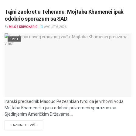
Tajni zaokret u Teheranu: Mojtaba Khamenei ipak
odobrio sporazum sa SAD
BY
MILOS KRIVOKAPIĆ
AVGUST 6, 2026
SVET
Iranski predsednik Masoud Pezeshkian tvrdi da je vrhovni vođa
Mojtaba Khamenei u junu odobrio privremeni sporazum sa
Sjedinjenim Američkim Državama,...
DETAILS
SAZNAJTE VIŠE