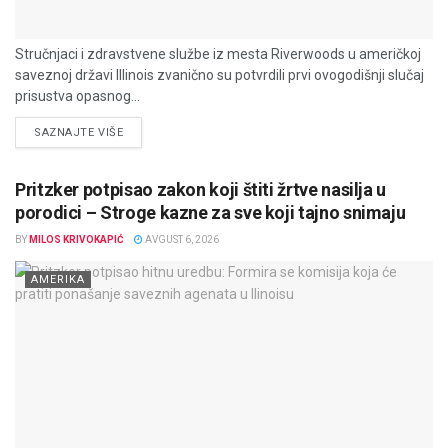
Stručnjaci i zdravstvene službe iz mesta Riverwoods u američkoj
saveznoj državi Illinois zvanično su potvrdili prvi ovogodišnji slučaj
prisustva opasnog...
DETAILS
SAZNAJTE VIŠE
Pritzker potpisao zakon koji štiti žrtve nasilja u
porodici – Stroge kazne za sve koji tajno snimaju
BY
MILOS KRIVOKAPIĆ
AVGUST 6, 2026
AMERIKA