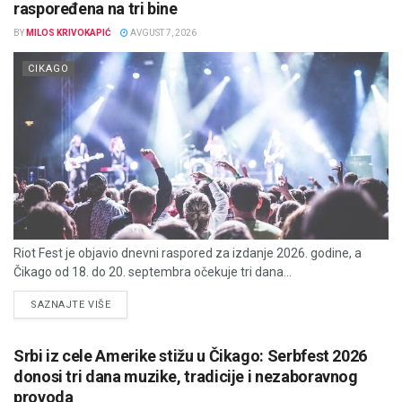
raspoređena na tri bine
BY
MILOS KRIVOKAPIĆ
AVGUST 7, 2026
CIKAGO
Riot Fest je objavio dnevni raspored za izdanje 2026. godine, a
Čikago od 18. do 20. septembra očekuje tri dana...
DETAILS
SAZNAJTE VIŠE
Srbi iz cele Amerike stižu u Čikago: Serbfest 2026
donosi tri dana muzike, tradicije i nezaboravnog
provoda