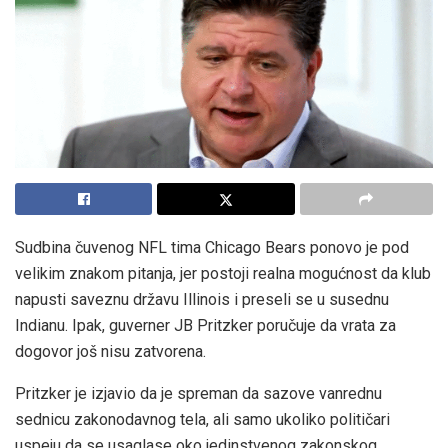
Sudbina čuvenog NFL tima Chicago Bears ponovo je pod
velikim znakom pitanja, jer postoji realna mogućnost da klub
napusti saveznu državu Illinois i preseli se u susednu
Indianu. Ipak, guverner JB Pritzker poručuje da vrata za
dogovor još nisu zatvorena.
Pritzker je izjavio da je spreman da sazove vanrednu
sednicu zakonodavnog tela, ali samo ukoliko političari
uspeju da se usaglase oko jedinstvenog zakonskog