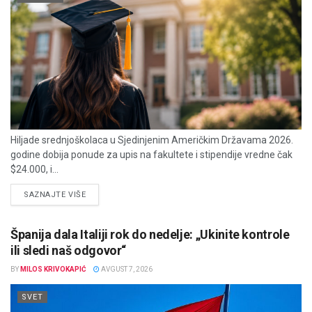
Hiljade srednjoškolaca u Sjedinjenim Američkim Državama 2026.
godine dobija ponude za upis na fakultete i stipendije vredne čak
$24.000, i...
DETAILS
SAZNAJTE VIŠE
Španija dala Italiji rok do nedelje: „Ukinite kontrole
ili sledi naš odgovor“
BY
MILOS KRIVOKAPIĆ
AVGUST 7, 2026
SVET