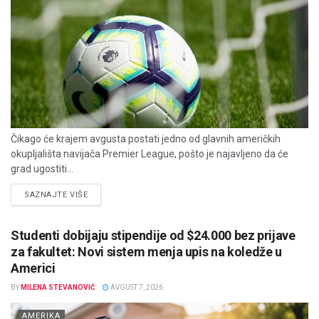
Čikago će krajem avgusta postati jedno od glavnih američkih
okupljališta navijača Premier League, pošto je najavljeno da će
grad ugostiti...
DETAILS
SAZNAJTE VIŠE
Studenti dobijaju stipendije od $24.000 bez prijave
za fakultet: Novi sistem menja upis na koledže u
Americi
BY
MILENA STEVANOVIĆ
AVGUST 7, 2026
AMERIKA