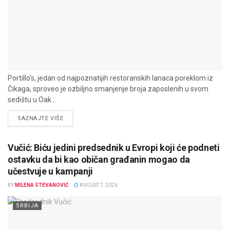
Portillo’s, jedan od najpoznatijih restoranskih lanaca poreklom iz
Čikaga, sproveo je ozbiljno smanjenje broja zaposlenih u svom
sedištu u Oak...
DETAILS
SAZNAJTE VIŠE
Vučić: Biću jedini predsednik u Evropi koji će podneti
ostavku da bi kao običan građanin mogao da
učestvuje u kampanji
BY
MILENA STEVANOVIĆ
AVGUST 7, 2026
SRBIJA