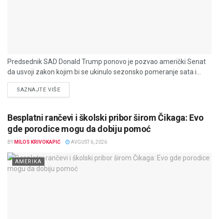
Predsednik SAD Donald Trump ponovo je pozvao američki Senat
da usvoji zakon kojim bi se ukinulo sezonsko pomeranje sata i...
DETAILS
SAZNAJTE VIŠE
Besplatni rančevi i školski pribor širom Čikaga: Evo
gde porodice mogu da dobiju pomoć
BY
MILOS KRIVOKAPIĆ
AVGUST 6, 2026
AMERIKA