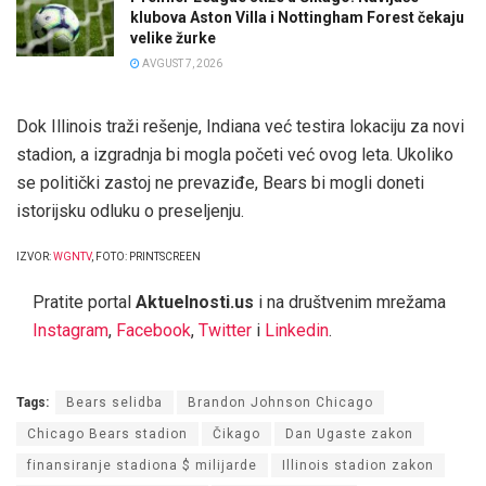
klubova Aston Villa i Nottingham Forest čekaju
velike žurke
AVGUST 7, 2026
Dok Illinois traži rešenje, Indiana već testira lokaciju za novi
stadion, a izgradnja bi mogla početi već ovog leta. Ukoliko
se politički zastoj ne prevaziđe, Bears bi mogli doneti
istorijsku odluku o preseljenju.
IZVOR:
WGNTV
, FOTO: PRINTSCREEN
Pratite portal
Aktuelnosti.us
i na društvenim mrežama
Instagram
,
Facebook
,
Twitter
i
Linkedin
.
Tags:
Bears selidba
Brandon Johnson Chicago
Chicago Bears stadion
Čikago
Dan Ugaste zakon
finansiranje stadiona $ milijarde
Illinois stadion zakon