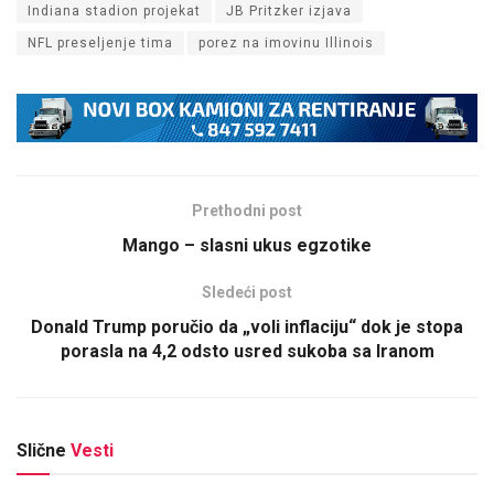
Indiana stadion projekat
JB Pritzker izjava
NFL preseljenje tima
porez na imovinu Illinois
Prethodni post
Mango – slasni ukus egzotike
Sledeći post
Donald Trump poručio da „voli inflaciju“ dok je stopa
porasla na 4,2 odsto usred sukoba sa Iranom
Slične
Vesti