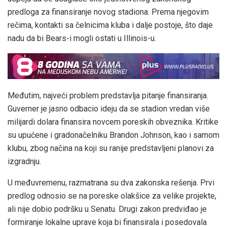
predloga za finansiranje novog stadiona. Prema njegovim
rečima, kontakti sa čelnicima kluba i dalje postoje, što daje
nadu da bi Bears-i mogli ostati u Illinois-u.
Međutim, najveći problem predstavlja pitanje finansiranja.
Guverner je jasno odbacio ideju da se stadion vredan više
milijardi dolara finansira novcem poreskih obveznika. Kritike
su upućene i gradonačelniku Brandon Johnson, kao i samom
klubu, zbog načina na koji su ranije predstavljeni planovi za
izgradnju.
U međuvremenu, razmatrana su dva zakonska rešenja. Prvi
predlog odnosio se na poreske olakšice za velike projekte,
ali nije dobio podršku u Senatu. Drugi zakon predviđao je
formiranje lokalne uprave koja bi finansirala i posedovala