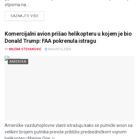
otporna na...
DETAILS
SAZNAJTE VIŠE
Komercijalni avion prišao helikopteru u kojem je bio
Donald Trump: FAA pokrenula istragu
BY
MILENA STEVANOVIĆ
AVGUST 6, 2026
AMERIKA
Američke vazduhoplovne vlasti istražuju kako se putnički avion sa
velikim brojem putnika previše približio predsedničkom vojnom
helikopteru Marine One, u...