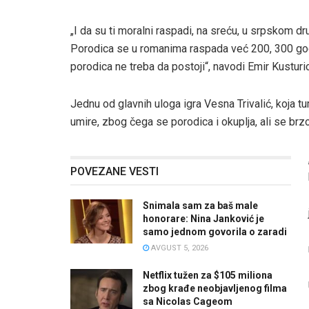
„I da su ti moralni raspadi, na sreću, u srpskom dr
Porodica se u romanima raspada već 200, 300 godin
porodica ne treba da postoji“, navodi Emir Kusturi
Jednu od glavnih uloga igra Vesna Trivalić, koja tu
umire, zbog čega se porodica i okuplja, ali se brzo 
POVEZANE VESTI
Snimala sam za baš male
honorare: Nina Janković je
samo jednom govorila o zaradi
AVGUST 5, 2026
Netflix tužen za $105 miliona
zbog krađe neobjavljenog filma
sa Nicolas Cageom