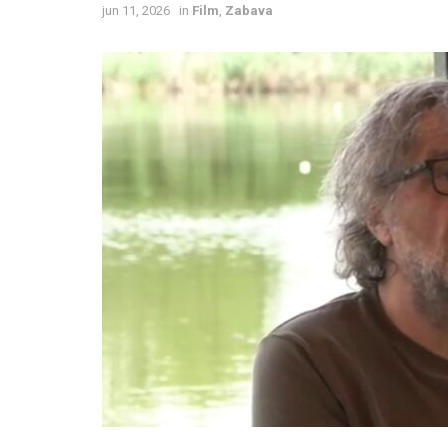
jun 11, 2026
in
Film
,
Zabava