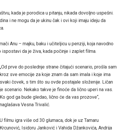
uštvu, kada je porodica u pitanju, nikada dovoljno uspešni.
a i ne mogu da je ukinu čak i ovi koji imaju ideju da
ca.
mači Anu – majku, baku i učiteljicu u penziji, koja navodno
ispostavi da je živa, kada počinje i zaplet filma.
„Od prve do poslednje strane čitajući scenario, prošla sam
kroz sve emocije za koje znam da sam imala i koje ima
svaki čovek, s tim što su ovde postajale složenije. Ličan
je scenario. Nekako takve je finoće da lično uperi na vas.
Ko god ga bude gledao, lično će da vas prozove“,
naglašava Vesna Trivalić.
U filmu igra više od 30 glumaca, dok je uz Tamaru
Krcunović, Isidoru Janković i Vahida Džankovića, Andrija