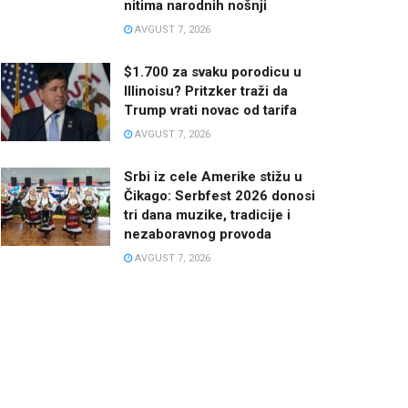
nitima narodnih nošnji
AVGUST 7, 2026
$1.700 za svaku porodicu u
Illinoisu? Pritzker traži da
Trump vrati novac od tarifa
AVGUST 7, 2026
Srbi iz cele Amerike stižu u
Čikago: Serbfest 2026 donosi
tri dana muzike, tradicije i
nezaboravnog provoda
AVGUST 7, 2026