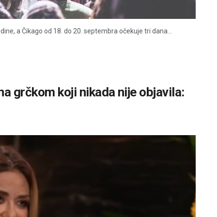
dine, a Čikago od 18. do 20. septembra očekuje tri dana...
a grčkom koji nikada nije objavila: