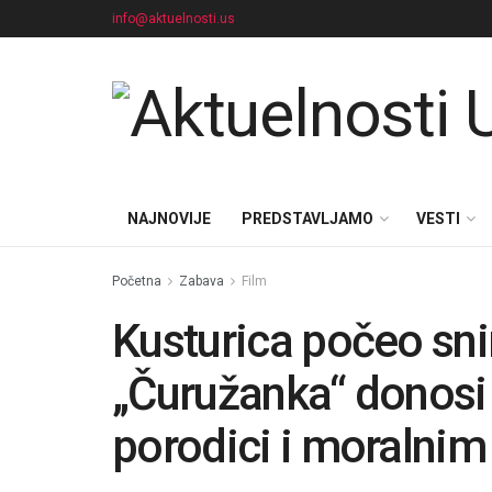
info@aktuelnosti.us
NAJNOVIJE
PREDSTAVLJAMO
VESTI
Početna
Zabava
Film
Kusturica počeo sn
„Čuružanka“ donosi p
porodici i moralni