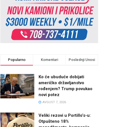
Popularno
Komentari
Poslednji Unosi
Ko će ubuduće dobijati
američko državljanstvo
rođenjem? Trump povukao
novi potez
AVGUST 7, 2026
Veliki rezovi u Portillo’s-u:
Otpušteno 18%