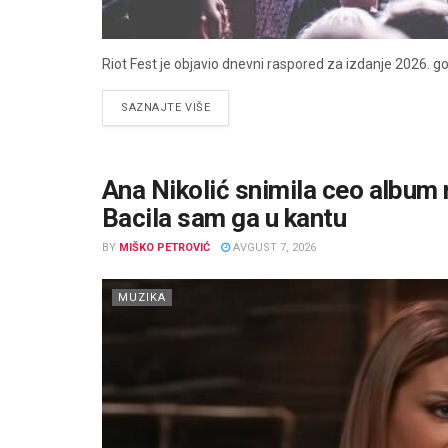
Riot Fest je objavio dnevni raspored za izdanje 2026. go
DETAILS
SAZNAJTE VIŠE
Ana Nikolić snimila ceo album n
Bacila sam ga u kantu
BY
MIŠKO PETROVIĆ
AVGUST 7, 2026
MUZIKA