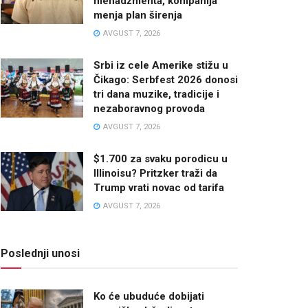
menadžmenta, kompanija
menja plan širenja
AVGUST 7, 2026
Srbi iz cele Amerike stižu u
Čikago: Serbfest 2026 donosi
tri dana muzike, tradicije i
nezaboravnog provoda
AVGUST 7, 2026
$1.700 za svaku porodicu u
Illinoisu? Pritzker traži da
Trump vrati novac od tarifa
AVGUST 7, 2026
Poslednji unosi
Ko će ubuduće dobijati