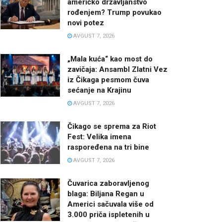
američko državljanstvo
rođenjem? Trump povukao
novi potez
AVGUST 7, 2026
„Mala kuća“ kao most do
zavičaja: Ansambl Zlatni Vez
iz Čikaga pesmom čuva
sećanje na Krajinu
AVGUST 7, 2026
Čikago se sprema za Riot
Fest: Velika imena
raspoređena na tri bine
AVGUST 7, 2026
Čuvarica zaboravljenog
blaga: Biljana Regan u
Americi sačuvala više od
3.000 priča ispletenih u