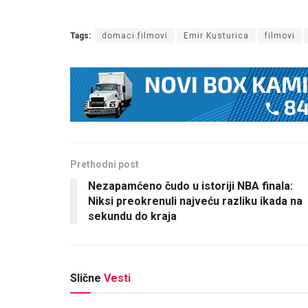
Tags:
domaci filmovi
Emir Kusturica
filmovi
Prethodni post
Nezapamćeno čudo u istoriji NBA finala:
Niksi preokrenuli najveću razliku ikada na
sekundu do kraja
Slične
Vesti