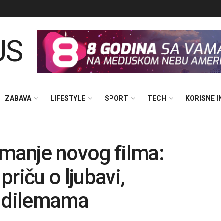
ZABAVA
LIFESTYLE
SPORT
TECH
KORISNE 
imanje novog filma:
riču o ljubavi,
m dilemama