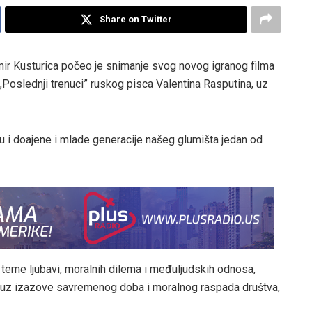
Share on Twitter
mir Kusturica počeo je snimanje svog novog igranog filma
Poslednji trenuci” ruskog pisca Valentina Rasputina, uz
uću i doajene i mlade generacije našeg glumišta jedan od
 teme ljubavi, moralnih dilema i međuljudskih odnosa,
u, uz izazove savremenog doba i moralnog raspada društva,