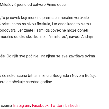
Milošević jedno od četvoro Anine dece.
„To je čovek koji moralne premise i moralne vertikale
koristi samo na nivou floskula, i to onda kada to njemu
odgovara. Jer znate i sami da čovek ne može doneti
moralnu odluku ukoliko ima lični interes“, navodi Andrija
pše. Od njih sve počinje i na njima se sve završava svima
dok će neke scene biti snimane u Beogradu i Novom Bečeju.
jera se očekuje naredne godine.
mrežama
Instagram
,
Facebook
,
Twitter
i
Linkedin
.