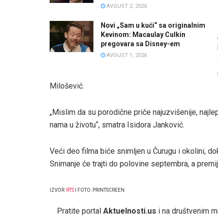
AVGUST 2, 2026
Novi „Sam u kući“ sa originalnim
Kevinom: Macaulay Culkin
pregovara sa Disney-em
AVGUST 1, 2026
Milošević.
„Mislim da su porodične priče najuzvišenije, najle
nama u životu“, smatra Isidora Janković.
Veći deo filma biće snimljen u Čurugu i okolini, 
Snimanje će trajti do polovine septembra, a premi
IZVOR:
RTS
I FOTO: PRINTSCREEN
Pratite portal
Aktuelnosti.us
i na društvenim 