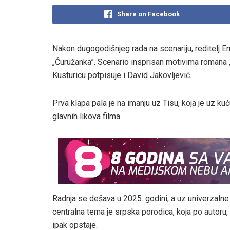
Share on Facebook
Nakon dugogodišnjeg rada na scenariju, reditelj E
„Čuružanka”. Scenario insprisan motivima romana „
Kusturicu potpisuje i David Jakovljević.
Prva klapa pala je na imanju uz Tisu, koja je uz k
glavnih likova filma.
Radnja se dešava u 2025. godini, a uz univerzalne
centralna tema je srpska porodica, koja po autor
ipak opstaje.