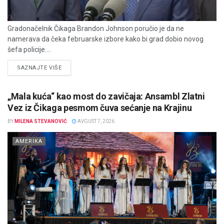
Gradonačelnik Čikaga Brandon Johnson poručio je da ne
namerava da čeka februarske izbore kako bi grad dobio novog
šefa policije....
DETAILS
SAZNAJTE VIŠE
„Mala kuća“ kao most do zavičaja: Ansambl Zlatni
Vez iz Čikaga pesmom čuva sećanje na Krajinu
BY
MILENA STEVANOVIĆ
AVGUST 7, 2026
AMERIKA