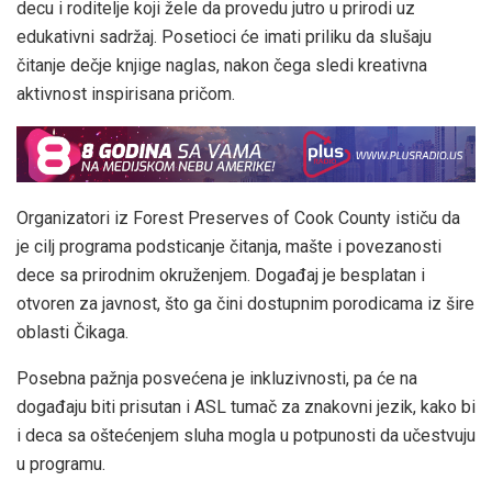
decu i roditelje koji žele da provedu jutro u prirodi uz
edukativni sadržaj. Posetioci će imati priliku da slušaju
čitanje dečje knjige naglas, nakon čega sledi kreativna
aktivnost inspirisana pričom.
Organizatori iz Forest Preserves of Cook County ističu da
je cilj programa podsticanje čitanja, mašte i povezanosti
dece sa prirodnim okruženjem. Događaj je besplatan i
otvoren za javnost, što ga čini dostupnim porodicama iz šire
oblasti Čikaga.
Posebna pažnja posvećena je inkluzivnosti, pa će na
događaju biti prisutan i ASL tumač za znakovni jezik, kako bi
i deca sa oštećenjem sluha mogla u potpunosti da učestvuju
u programu.