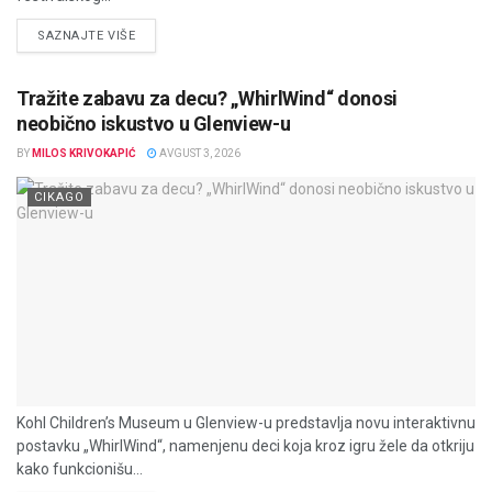
DETAILS
SAZNAJTE VIŠE
Tražite zabavu za decu? „WhirlWind“ donosi
neobično iskustvo u Glenview-u
BY
MILOS KRIVOKAPIĆ
AVGUST 3, 2026
CIKAGO
Kohl Children’s Museum u Glenview-u predstavlja novu interaktivnu
postavku „WhirlWind“, namenjenu deci koja kroz igru žele da otkriju
kako funkcionišu...