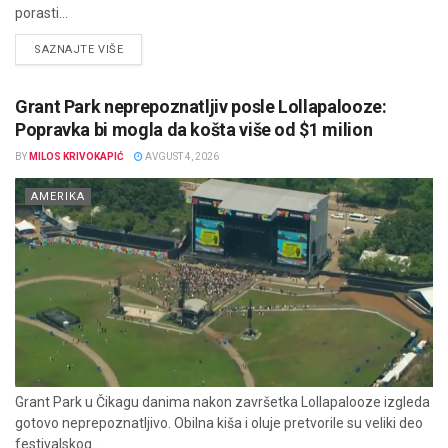
porasti...
DETAILS
SAZNAJTE VIŠE
Grant Park neprepoznatljiv posle Lollapalooze:
Popravka bi mogla da košta više od $1 milion
BY
MILOS KRIVOKAPIĆ
AVGUST 4, 2026
AMERIKA
Grant Park u Čikagu danima nakon završetka Lollapalooze izgleda
gotovo neprepoznatljivo. Obilna kiša i oluje pretvorile su veliki deo
festivalskog...