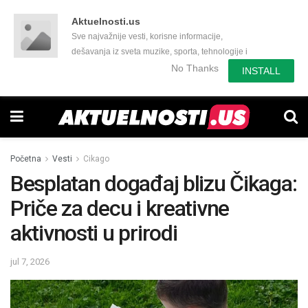
Aktuelnosti.us
Sve najvažnije vesti, korisne informacije,
dešavanja iz sveta muzike, sporta, tehnologije i
još mnogo toga zanimljivog.
No Thanks
INSTALL
Početna
Vesti
Cikago
Besplatan događaj blizu Čikaga:
Priče za decu i kreativne
aktivnosti u prirodi
jul 7, 2026