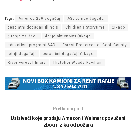
Tags:
America 250 događaj
ASL tumač događaj
besplatni događaji Illinois
Children’s Storytime
Čikago
čitanje za decu
dečje aktivnosti Čikago
edukativni programi SAD
Forest Preserves of Cook County
letnji događaji
porodični događaji Čikago
River Forest Illinois
Thatcher Woods Pavilion
Prethodni post
Usisivači koje prodaju Amazon i Walmart povučeni
zbog rizika od požara