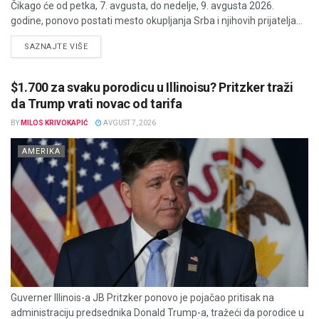
Čikago će od petka, 7. avgusta, do nedelje, 9. avgusta 2026.
godine, ponovo postati mesto okupljanja Srba i njihovih prijatelja...
DETAILS
SAZNAJTE VIŠE
$1.700 za svaku porodicu u Illinoisu? Pritzker traži
da Trump vrati novac od tarifa
BY
MILOS KRIVOKAPIĆ
AVGUST 7, 2026
AMERIKA
Guverner Illinois-a JB Pritzker ponovo je pojačao pritisak na
administraciju predsednika Donald Trump-a, tražeći da porodice u