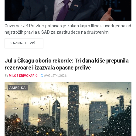
Guverner JB Pritzker potpisao je zakon kojim Illinois uvodi jedna od
najstrožih pravila u SAD za zaštitu dece na društvenim...
DETAILS
SAZNAJTE VIŠE
Jul u Čikagu oborio rekorde: Tri dana kiše prepunila
rezervoare i izazvala opasne prelive
BY
MILOS KRIVOKAPIĆ
AVGUST 4, 2026
AMERIKA