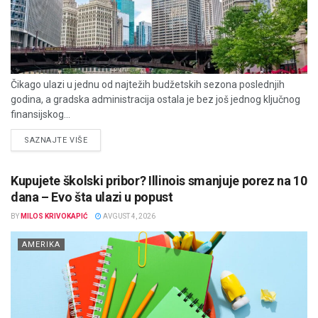
Čikago ulazi u jednu od najtežih budžetskih sezona poslednjih
godina, a gradska administracija ostala je bez još jednog ključnog
finansijskog...
DETAILS
SAZNAJTE VIŠE
Kupujete školski pribor? Illinois smanjuje porez na 10
dana – Evo šta ulazi u popust
BY
MILOS KRIVOKAPIĆ
AVGUST 4, 2026
AMERIKA