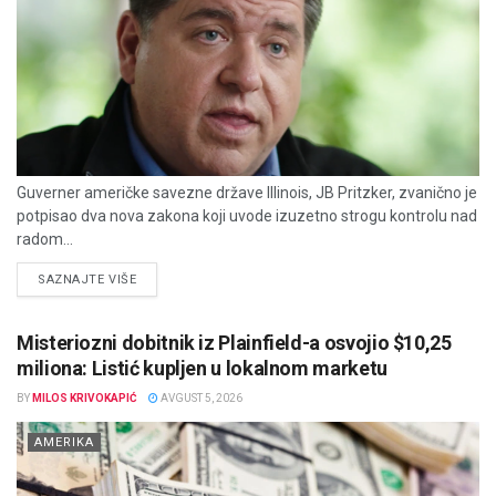
Guverner američke savezne države Illinois, JB Pritzker, zvanično je
potpisao dva nova zakona koji uvode izuzetno strogu kontrolu nad
radom...
DETAILS
SAZNAJTE VIŠE
Misteriozni dobitnik iz Plainfield-a osvojio $10,25
miliona: Listić kupljen u lokalnom marketu
BY
MILOS KRIVOKAPIĆ
AVGUST 5, 2026
AMERIKA