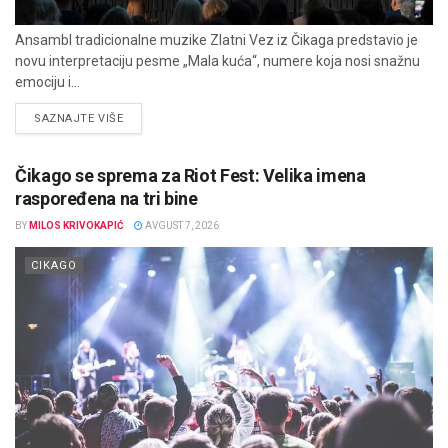
Ansambl tradicionalne muzike Zlatni Vez iz Čikaga predstavio je
novu interpretaciju pesme „Mala kuća“, numere koja nosi snažnu
emociju i...
DETAILS
SAZNAJTE VIŠE
Čikago se sprema za Riot Fest: Velika imena
raspoređena na tri bine
BY
MILOS KRIVOKAPIĆ
AVGUST 7, 2026
CIKAGO