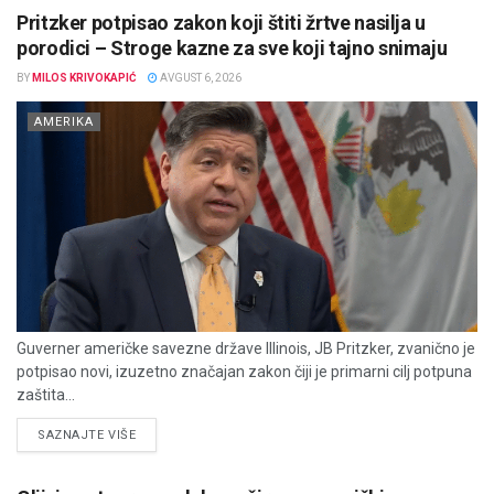
Pritzker potpisao zakon koji štiti žrtve nasilja u
porodici – Stroge kazne za sve koji tajno snimaju
BY
MILOS KRIVOKAPIĆ
AVGUST 6, 2026
AMERIKA
Guverner američke savezne države Illinois, JB Pritzker, zvanično je
potpisao novi, izuzetno značajan zakon čiji je primarni cilj potpuna
zaštita...
DETAILS
SAZNAJTE VIŠE