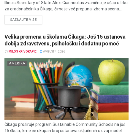
Illinois Secretary of State Alexi Giannoulias zvanično je ušao u trku
za gradonačelnika Čikaga, čime je već prepuna izborna scena...
DETAILS
SAZNAJTE VIŠE
Velika promena u školama Čikaga: Još 15 ustanova
dobija zdravstvenu, psihološku i dodatnu pomoć
BY
MILOS KRIVOKAPIĆ
AVGUST 4, 2026
AMERIKA
Čikago proširuje program Sustainable Community Schools na još
15 škola, čime će ukupan broj ustanova uključenih u ovaj model