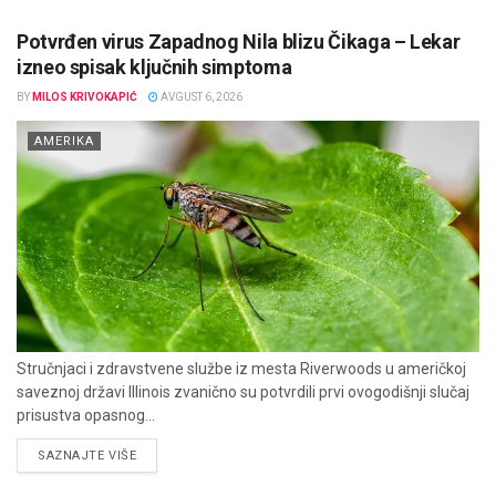
Potvrđen virus Zapadnog Nila blizu Čikaga – Lekar
izneo spisak ključnih simptoma
BY
MILOS KRIVOKAPIĆ
AVGUST 6, 2026
AMERIKA
Stručnjaci i zdravstvene službe iz mesta Riverwoods u američkoj
saveznoj državi Illinois zvanično su potvrdili prvi ovogodišnji slučaj
prisustva opasnog...
DETAILS
SAZNAJTE VIŠE