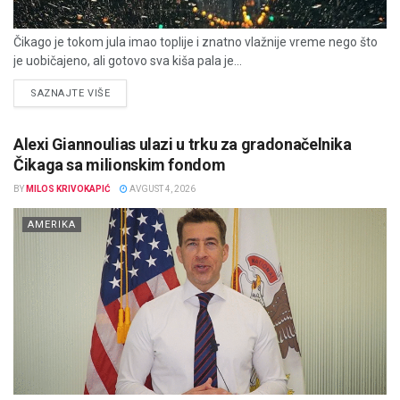
Čikago je tokom jula imao toplije i znatno vlažnije vreme nego što
je uobičajeno, ali gotovo sva kiša pala je...
DETAILS
SAZNAJTE VIŠE
Alexi Giannoulias ulazi u trku za gradonačelnika
Čikaga sa milionskim fondom
BY
MILOS KRIVOKAPIĆ
AVGUST 4, 2026
AMERIKA