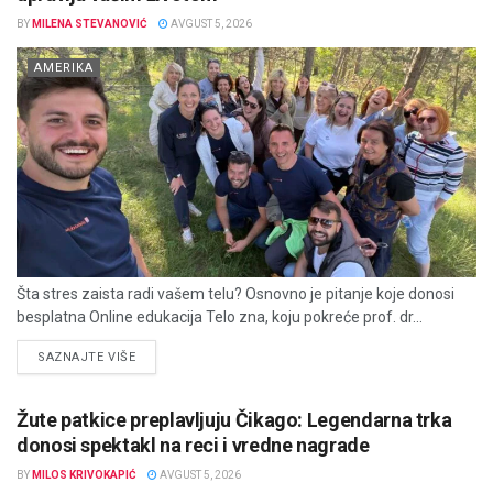
BY
MILENA STEVANOVIĆ
AVGUST 5, 2026
AMERIKA
Šta stres zaista radi vašem telu? Osnovno je pitanje koje donosi
besplatna Online edukacija Telo zna, koju pokreće prof. dr...
DETAILS
SAZNAJTE VIŠE
Žute patkice preplavljuju Čikago: Legendarna trka
donosi spektakl na reci i vredne nagrade
BY
MILOS KRIVOKAPIĆ
AVGUST 5, 2026