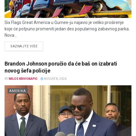
Six Flags Great America u Gurnee-ju najavio je veliko proširenje
koje će potpuno promeniti jedan deo popularnog zabavnog parka.
Nova...
DETAILS
SAZNAJTE VIŠE
Brandon Johnson poručio da će baš on izabrati
novog šefa policije
BY
MILOS KRIVOKAPIĆ
AVGUST 8, 2026
AMERIKA