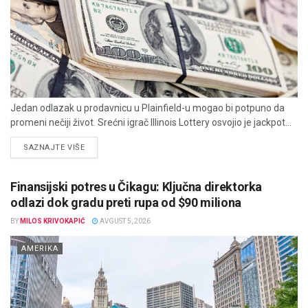
Jedan odlazak u prodavnicu u Plainfield-u mogao bi potpuno da
promeni nečiji život. Srećni igrač Illinois Lottery osvojio je jackpot...
DETAILS
SAZNAJTE VIŠE
Finansijski potres u Čikagu: Ključna direktorka
odlazi dok gradu preti rupa od $90 miliona
BY
MILOS KRIVOKAPIĆ
AVGUST 5, 2026
AMERIKA