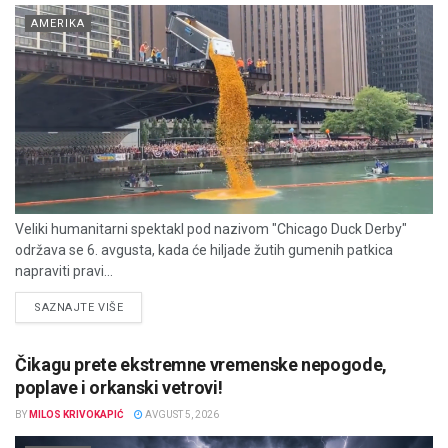
AMERIKA
Veliki humanitarni spektakl pod nazivom "Chicago Duck Derby"
održava se 6. avgusta, kada će hiljade žutih gumenih patkica
napraviti pravi...
DETAILS
SAZNAJTE VIŠE
Čikagu prete ekstremne vremenske nepogode,
poplave i orkanski vetrovi!
BY
MILOS KRIVOKAPIĆ
AVGUST 5, 2026