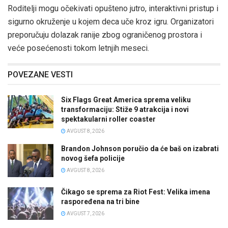
Roditelji mogu očekivati opušteno jutro, interaktivni pristup i
sigurno okruženje u kojem deca uče kroz igru. Organizatori
preporučuju dolazak ranije zbog ograničenog prostora i
veće posećenosti tokom letnjih meseci.
POVEZANE VESTI
Six Flags Great America sprema veliku
transformaciju: Stiže 9 atrakcija i novi
spektakularni roller coaster
AVGUST 8, 2026
Brandon Johnson poručio da će baš on izabrati
novog šefa policije
AVGUST 8, 2026
Čikago se sprema za Riot Fest: Velika imena
raspoređena na tri bine
AVGUST 7, 2026