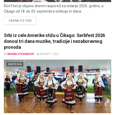
Riot Fest je objavio dnevni raspored za izdanje 2026. godine, a
Čikago od 18. do 20. septembra očekuje tri dana...
DETAILS
SAZNAJTE VIŠE
Srbi iz cele Amerike stižu u Čikago: Serbfest 2026
donosi tri dana muzike, tradicije i nezaboravnog
provoda
BY
MILENA STEVANOVIĆ
AVGUST 7, 2026
AMERIKA