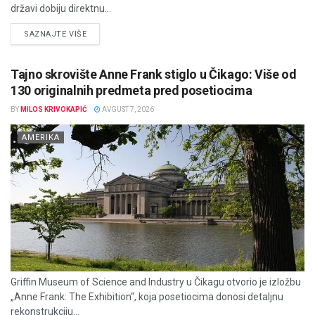
državi dobiju direktnu...
DETAILS
SAZNAJTE VIŠE
Tajno skrovište Anne Frank stiglo u Čikago: Više od
130 originalnih predmeta pred posetiocima
BY
MILOS KRIVOKAPIĆ
AVGUST 7, 2026
AMERIKA
Griffin Museum of Science and Industry u Čikagu otvorio je izložbu
„Anne Frank: The Exhibition“, koja posetiocima donosi detaljnu
rekonstrukciju...