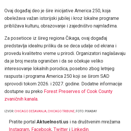
Ovaj događaj deo je šire inicijative America 250, koja
obeležava važan istorijski jubilej i kroz lokalne programe
približava kulturu, obrazovanje i zajedništvo najmlađima.
Za posetioce iz šireg regiona Čikaga, ovaj događaj
predstavlja idealnu priliku da se deca udalje od ekrana i
provedu kvalitetno vreme u prirodi. Organizatori naglašavaju
da je broj mesta ograničen i da se očekuje veliko
interesovanje lokalnih porodica, posebno zbog letnjeg
raspusta i programa America 250 koji se širom SAD
sprovodi tokom 2026. i 2027. godine. Dodatne informacije
dostupne su preko
Forest Preserves of Cook County
zvaničnih kanala
.
IZVOR:
CHICAGO DEŠAVANJA,
CHICAGO TRIBUNE,
FOTO: PIXABAY
Pratite portal
Aktuelnosti.us
i na društvenim mrežama
Instagram
,
Facebook
,
Twitter
i
Linkedin
.