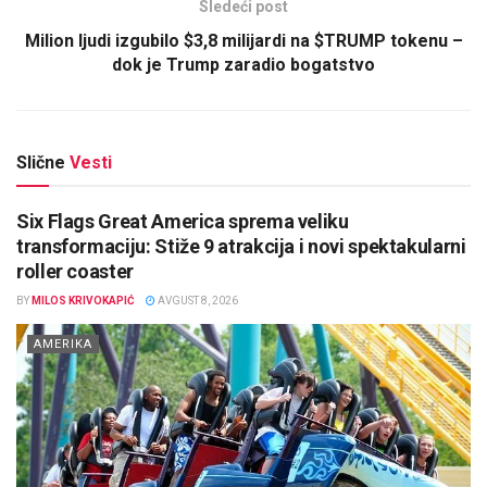
Sledeći post
Milion ljudi izgubilo $3,8 milijardi na $TRUMP tokenu –
dok je Trump zaradio bogatstvo
Slične
Vesti
Six Flags Great America sprema veliku
transformaciju: Stiže 9 atrakcija i novi spektakularni
roller coaster
BY
MILOS KRIVOKAPIĆ
AVGUST 8, 2026
AMERIKA