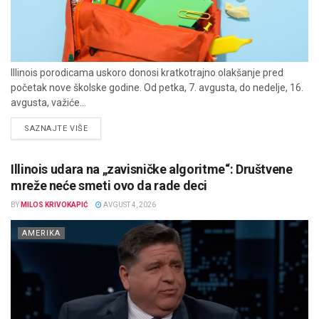
Illinois porodicama uskoro donosi kratkotrajno olakšanje pred
početak nove školske godine. Od petka, 7. avgusta, do nedelje, 16.
avgusta, važiće...
DETAILS
SAZNAJTE VIŠE
Illinois udara na „zavisničke algoritme“: Društvene
mreže neće smeti ovo da rade deci
BY
MILOS KRIVOKAPIĆ
AVGUST 4, 2026
AMERIKA