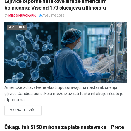
Gljivice otporne na lekove šire se američkim
bolnicama: Više od 170 slučajeva u Illinois-u
BY
MILOS KRIVOKAPIĆ
AVGUST 6, 2026
AMERIKA
Američke zdravstvene vlasti upozoravaju na nastavak širenja
gljivice Candida auris, koja može izazvati teške infekcije i često je
otporna na...
DETAILS
SAZNAJTE VIŠE
Čikagu fali $150 miliona za plate nastavnika – Prete