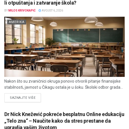
li otpuštanja i zatvaranje škola?
BY
MILOS KRIVOKAPIĆ
AVGUST 6, 2026
AMERIKA
Nakon što su zvaničnici okruga ponovo otvorili pitanje finansijske
stabilnosti, javnost u Čikagu ostala je u šoku. Školski odbor grada...
DETAILS
SAZNAJTE VIŠE
Dr Nick Knežević pokreće besplatnu Online edukaciju
„Telo zna“ – Naučite kako da stres prestane da
upravlja vašim životom