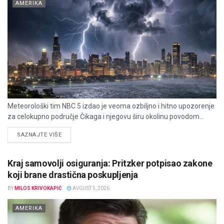
AMERIKA
Meteorološki tim NBC 5 izdao je veoma ozbiljno i hitno upozorenje
za celokupno područje Čikaga i njegovu širu okolinu povodom...
DETAILS
SAZNAJTE VIŠE
Kraj samovolji osiguranja: Pritzker potpisao zakone
koji brane drastična poskupljenja
BY
MILOS KRIVOKAPIĆ
AVGUST 5, 2026
AMERIKA