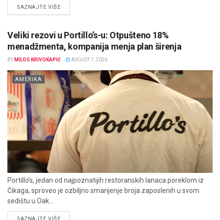
DETAILS
SAZNAJTE VIŠE
Veliki rezovi u Portillo’s-u: Otpušteno 18%
menadžmenta, kompanija menja plan širenja
BY
MILOS KRIVOKAPIĆ
AVGUST 7, 2026
AMERIKA
Portillo’s, jedan od najpoznatijih restoranskih lanaca poreklom iz
Čikaga, sproveo je ozbiljno smanjenje broja zaposlenih u svom
sedištu u Oak...
DETAILS
SAZNAJTE VIŠE