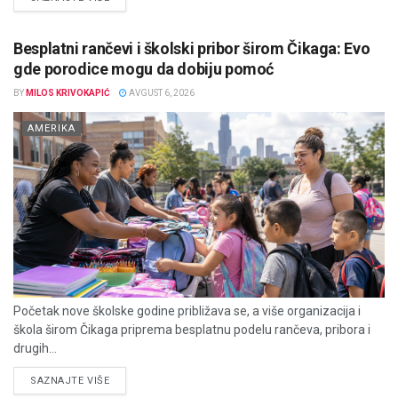
Besplatni rančevi i školski pribor širom Čikaga: Evo
gde porodice mogu da dobiju pomoć
BY
MILOS KRIVOKAPIĆ
AVGUST 6, 2026
AMERIKA
Početak nove školske godine približava se, a više organizacija i
škola širom Čikaga priprema besplatnu podelu rančeva, pribora i
drugih...
DETAILS
SAZNAJTE VIŠE