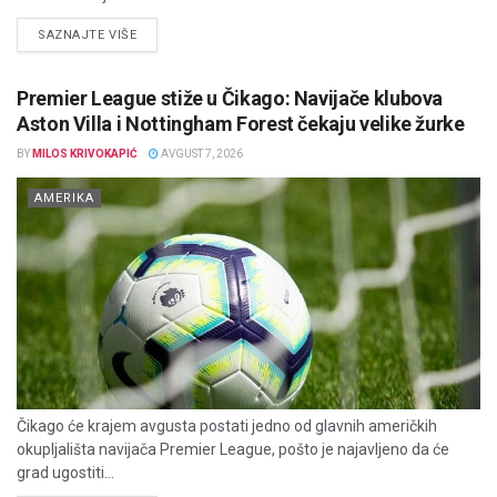
DETAILS
SAZNAJTE VIŠE
Premier League stiže u Čikago: Navijače klubova
Aston Villa i Nottingham Forest čekaju velike žurke
BY
MILOS KRIVOKAPIĆ
AVGUST 7, 2026
AMERIKA
Čikago će krajem avgusta postati jedno od glavnih američkih
okupljališta navijača Premier League, pošto je najavljeno da će
grad ugostiti...