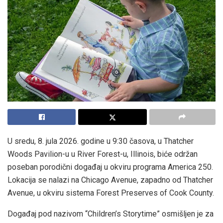
U sredu, 8. jula 2026. godine u 9:30 časova, u Thatcher
Woods Pavilion-u u River Forest-u, Illinois, biće održan
poseban porodični događaj u okviru programa America 250.
Lokacija se nalazi na Chicago Avenue, zapadno od Thatcher
Avenue, u okviru sistema Forest Preserves of Cook County.
Događaj pod nazivom “Children’s Storytime” osmišljen je za