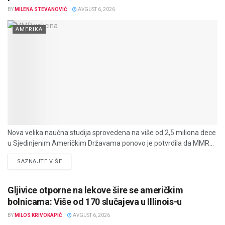
BY
MILENA STEVANOVIĆ
AVGUST 6, 2026
AMERIKA
Nova velika naučna studija sprovedena na više od 2,5 miliona dece
u Sjedinjenim Američkim Državama ponovo je potvrdila da MMR...
DETAILS
SAZNAJTE VIŠE
Gljivice otporne na lekove šire se američkim
bolnicama: Više od 170 slučajeva u Illinois-u
BY
MILOS KRIVOKAPIĆ
AVGUST 6, 2026