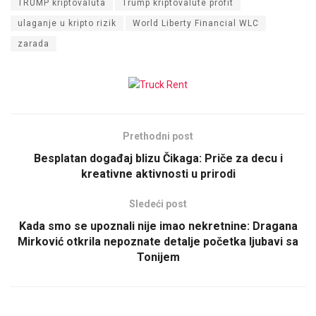
TRUMP kriptovaluta
Trump kriptovalute profit
ulaganje u kripto rizik
World Liberty Financial WLC
zarada
Prethodni post
Besplatan događaj blizu Čikaga: Priče za decu i
kreativne aktivnosti u prirodi
Sledeći post
Kada smo se upoznali nije imao nekretnine: Dragana
Mirković otkrila nepoznate detalje početka ljubavi sa
Tonijem