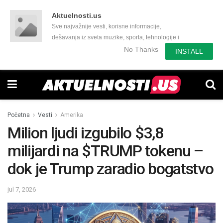
Aktuelnosti.us
Sve najvažnije vesti, korisne informacije,
dešavanja iz sveta muzike, sporta, tehnologije i
još mnogo toga zanimljivog.
No Thanks
INSTALL
Početna
Vesti
Amerika
Milion ljudi izgubilo $3,8
milijardi na $TRUMP tokenu –
dok je Trump zaradio bogatstvo
jul 7, 2026