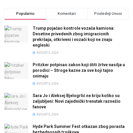
Popularno
Komentari
Poslednji Unosi
Trump pojačao kontrole vozača kamiona:
Desetine privedenih zbog imigracionih
prekršaja, otkriveni i vozači koji ne znaju
engleski
AVGUST 5, 2026
Pritzker potpisao zakon koji štiti žrtve nasilja u
porodici – Stroge kazne za sve koji tajno
snimaju
AVGUST 6, 2026
Sara Jo i Aleksej Bjelogrlić ne kriju koliko su
zaljubljeni: Novi zajednički trenutak raznežio
fanove
AVGUST 6, 2026
Hyde Park Summer Fest otkazan zbog porasta
bezbednosnih troškova