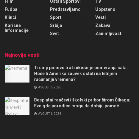
Film
Ostali Sportovi
TV
Fudbal
Predstavljamo
Uopsteno
Klinci
Sport
Vesti
Korisne
Srbija
Zabava
Informacije
Svet
Zanimljivosti
Najnovije vesti
Trump ponovo traži ukidanje pomeranja sata:
Hoće li Amerika zauvek ostati na letnjem
računanju vremena?
AVGUST 6, 2026
Besplatni rančevi i školski pribor širom Čikaga:
Evo gde porodice mogu da dobiju pomoć
AVGUST 6, 2026