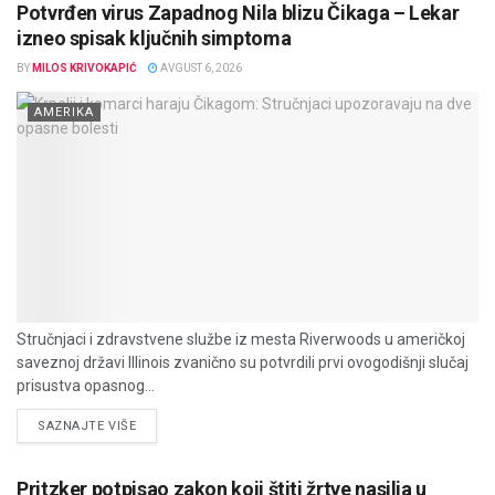
Potvrđen virus Zapadnog Nila blizu Čikaga – Lekar
izneo spisak ključnih simptoma
BY
MILOS KRIVOKAPIĆ
AVGUST 6, 2026
AMERIKA
Stručnjaci i zdravstvene službe iz mesta Riverwoods u američkoj
saveznoj državi Illinois zvanično su potvrdili prvi ovogodišnji slučaj
prisustva opasnog...
DETAILS
SAZNAJTE VIŠE
Pritzker potpisao zakon koji štiti žrtve nasilja u