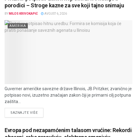
porodici – Stroge kazne za sve koji tajno snimaju
BY
MILOS KRIVOKAPIĆ
AVGUST 6, 2026
AMERIKA
Guverner američke savezne države Illinois, JB Pritzker, zvanično je
potpisao novi, izuzetno značajan zakon čiji je primarni cilj potpuna
zaštita...
DETAILS
SAZNAJTE VIŠE
Evropa pod nezapamćenim talasom vrućine: Rekordi