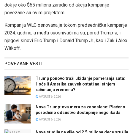
dok je oko $65 miliona zaradio od akcija kompanije
povezane sa ovim projektom.
Kompanija WLC osnovana je tokom predsedničke kampanje
2024. godine, a među suosnivačima su, pored Trump-a, i
njegovi sinovi Eric Trump i Donald Trump Jr., kao i Zak i Alex
Witkoff.
POVEZANE VESTI
Trump ponovo traži ukidanje pomeranja sata:
Hoće li Amerika zauvek ostati na letnjem
računanju vremena?
AVGUST 6, 2026
Nova Trump-ova mera za zaposlene: Plaćeno
porodično odsustvo dostupnije nego ikada
AVGUST 6, 2026
Nova studija na više od 2,5 miliona dece srušila