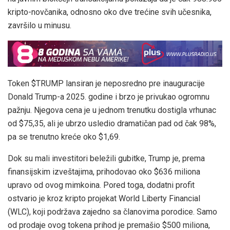
kripto-novčanika, odnosno oko dve trećine svih učesnika,
završilo u minusu.
Token $TRUMP lansiran je neposredno pre inauguracije
Donald Trump-a 2025. godine i brzo je privukao ogromnu
pažnju. Njegova cena je u jednom trenutku dostigla vrhunac
od $75,35, ali je ubrzo usledio dramatičan pad od čak 98%,
pa se trenutno kreće oko $1,69.
Dok su mali investitori beležili gubitke, Trump je, prema
finansijskim izveštajima, prihodovao oko $636 miliona
upravo od ovog mimkoina. Pored toga, dodatni profit
ostvario je kroz kripto projekat World Liberty Financial
(WLC), koji podržava zajedno sa članovima porodice. Samo
od prodaje ovog tokena prihod je premašio $500 miliona,