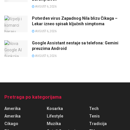
AVGUST 6, 2026
Potvrđen virus Zapadnog Nila blizu Čikaga –
Lekar izneo spisak ključnih simptoma
AVGUST 6, 2026
Google Assistant nestaje sa telefona: Gemini
preuzima Android
AVGUST 6, 2026
Pretraga po kategorijama
Amerika
Kosarka
Tech
Amerika
Lifestyle
Tenis
Cikago
Muzika
Tradicija