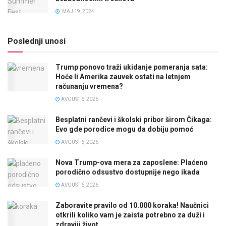
MAJ 19, 2024
Poslednji unosi
Trump ponovo traži ukidanje pomeranja sata:
Hoće li Amerika zauvek ostati na letnjem
računanju vremena?
AVGUST 6, 2026
Besplatni rančevi i školski pribor širom Čikaga:
Evo gde porodice mogu da dobiju pomoć
AVGUST 6, 2026
Nova Trump-ova mera za zaposlene: Plaćeno
porodično odsustvo dostupnije nego ikada
AVGUST 6, 2026
Zaboravite pravilo od 10.000 koraka! Naučnici
otkrili koliko vam je zaista potrebno za duži i
zdraviji život