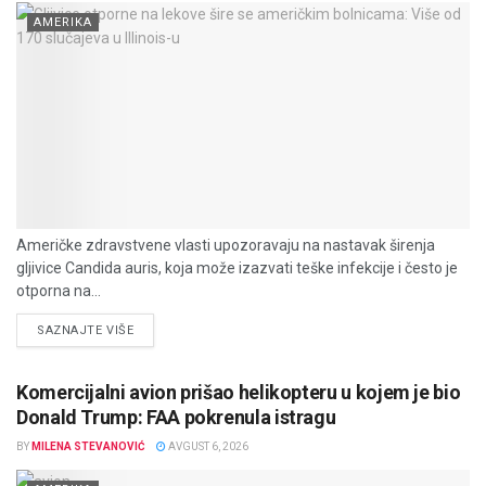
AMERIKA
Američke zdravstvene vlasti upozoravaju na nastavak širenja
gljivice Candida auris, koja može izazvati teške infekcije i često je
otporna na...
DETAILS
SAZNAJTE VIŠE
Komercijalni avion prišao helikopteru u kojem je bio
Donald Trump: FAA pokrenula istragu
BY
MILENA STEVANOVIĆ
AVGUST 6, 2026