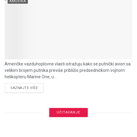
AMERIKA
Američke vazduhoplovne vlasti istražuju kako se putnički avion sa
velikim brojem putnika previše približio predsedničkom vojnom
helikopteru Marine One, u...
DETAILS
SAZNAJTE VIŠE
UČITAVANJE