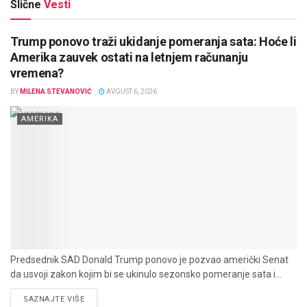
Slične
Vesti
Trump ponovo traži ukidanje pomeranja sata: Hoće li
Amerika zauvek ostati na letnjem računanju
vremena?
BY
MILENA STEVANOVIĆ
AVGUST 6, 2026
AMERIKA
Predsednik SAD Donald Trump ponovo je pozvao američki Senat
da usvoji zakon kojim bi se ukinulo sezonsko pomeranje sata i...
DETAILS
SAZNAJTE VIŠE