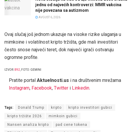
jednu od najvećih kontroverzi: MMR vakcina
nije povezana sa autizmom
AVGUST 6, 2026
Ovaj slučaj još jednom ukazuje na visoke rizike ulaganja u
mimkoine i volatilnost kripto tržišta, gde mali investitori
često snose najveći teret, dok najveći igrači ostvaruju
ogromne profite.
IZVOR:
B92
, FOTO: GEMINI
Pratite portal
Aktuelnosti.us
i na društvenim mrežama
Instagram
,
Facebook
,
Twitter
i
Linkedin
.
Tags:
Donald Trump
kripto
kripto investitori gubici
kripto tržište 2026
mimkoin gubici
Nansen analiza kripto
pad cene tokena