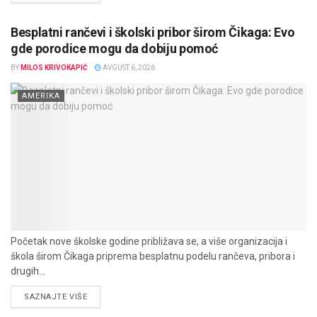
Besplatni rančevi i školski pribor širom Čikaga: Evo
gde porodice mogu da dobiju pomoć
BY
MILOS KRIVOKAPIĆ
AVGUST 6, 2026
AMERIKA
Početak nove školske godine približava se, a više organizacija i
škola širom Čikaga priprema besplatnu podelu rančeva, pribora i
drugih...
DETAILS
SAZNAJTE VIŠE