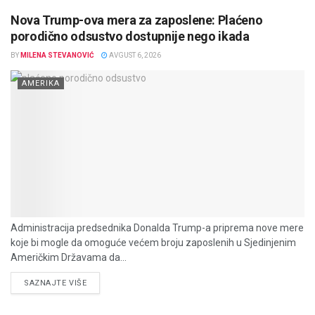
Nova Trump-ova mera za zaposlene: Plaćeno
porodično odsustvo dostupnije nego ikada
BY
MILENA STEVANOVIĆ
AVGUST 6, 2026
AMERIKA
Administracija predsednika Donalda Trump-a priprema nove mere
koje bi mogle da omoguće većem broju zaposlenih u Sjedinjenim
Američkim Državama da...
DETAILS
SAZNAJTE VIŠE