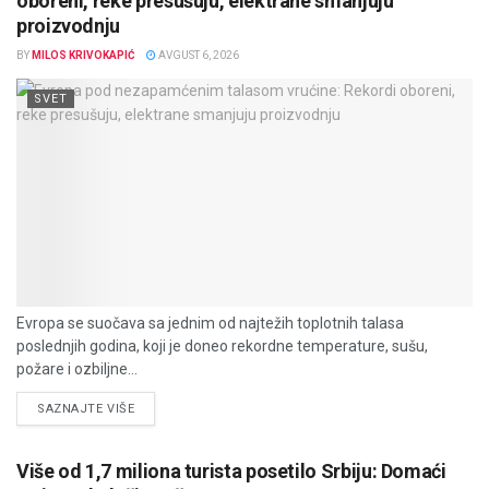
oboreni, reke presušuju, elektrane smanjuju
proizvodnju
BY
MILOS KRIVOKAPIĆ
AVGUST 6, 2026
SVET
Evropa se suočava sa jednim od najtežih toplotnih talasa
poslednjih godina, koji je doneo rekordne temperature, sušu,
požare i ozbiljne...
DETAILS
SAZNAJTE VIŠE
Više od 1,7 miliona turista posetilo Srbiju: Domaći