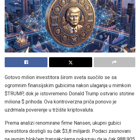
Gotovo milion investitora širom sveta suočilo se sa
ogromnim finansijskim gubicima nakon ulaganja u mimkoin
$TRUMP, dok je istovremeno Donald Trump ostvario stotine
miliona $ prihoda. Ova kontroverzna priča ponovo je
uzdrmala poverenje u tržište kriptovaluta.
Prema analizi renomirane firme Nansen, ukupni gubici
investitora dostigli su čak $3,8 milijardi. Podaci zasnovani
na javnim blokčejn transakcijama pokazuju da je čak 988.905