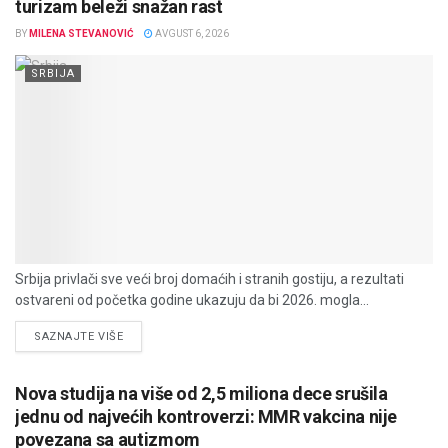
turizam beleži snažan rast
BY
MILENA STEVANOVIĆ
AVGUST 6, 2026
SRBIJA
Srbija privlači sve veći broj domaćih i stranih gostiju, a rezultati
ostvareni od početka godine ukazuju da bi 2026. mogla...
DETAILS
SAZNAJTE VIŠE
Nova studija na više od 2,5 miliona dece srušila
jednu od najvećih kontroverzi: MMR vakcina nije
povezana sa autizmom