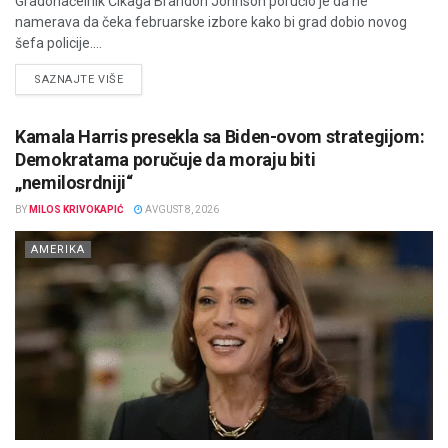
Gradonačelnik Čikaga Brandon Johnson poručio je da ne
namerava da čeka februarske izbore kako bi grad dobio novog
šefa policije....
DETAILS
SAZNAJTE VIŠE
Kamala Harris presekla sa Biden-ovom strategijom:
Demokratama poručuje da moraju biti
„nemilosrdniji“
BY
MILOS KRIVOKAPIĆ
AVGUST 8, 2026
AMERIKA