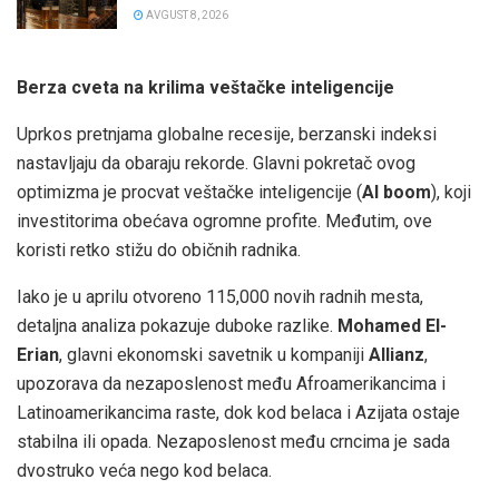
AVGUST 8, 2026
Berza cveta na krilima veštačke inteligencije
Uprkos pretnjama globalne recesije, berzanski indeksi
nastavljaju da obaraju rekorde. Glavni pokretač ovog
optimizma je procvat veštačke inteligencije (
AI boom
), koji
investitorima obećava ogromne profite. Međutim, ove
koristi retko stižu do običnih radnika.
Iako je u aprilu otvoreno 115,000 novih radnih mesta,
detaljna analiza pokazuje duboke razlike.
Mohamed El-
Erian
, glavni ekonomski savetnik u kompaniji
Allianz
,
upozorava da nezaposlenost među Afroamerikancima i
Latinoamerikancima raste, dok kod belaca i Azijata ostaje
stabilna ili opada. Nezaposlenost među crncima je sada
dvostruko veća nego kod belaca.