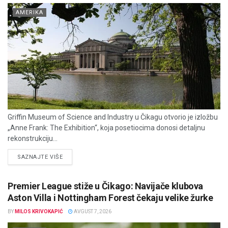
AMERIKA
Griffin Museum of Science and Industry u Čikagu otvorio je izložbu
„Anne Frank: The Exhibition“, koja posetiocima donosi detaljnu
rekonstrukciju...
DETAILS
SAZNAJTE VIŠE
Premier League stiže u Čikago: Navijače klubova
Aston Villa i Nottingham Forest čekaju velike žurke
BY
MILOS KRIVOKAPIĆ
AVGUST 7, 2026