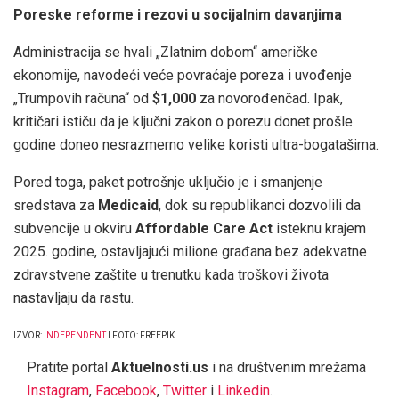
Poreske reforme i rezovi u socijalnim davanjima
Administracija se hvali „Zlatnim dobom“ američke
ekonomije, navodeći veće povraćaje poreza i uvođenje
„Trumpovih računa“ od
$1,000
za novorođenčad. Ipak,
kritičari ističu da je ključni zakon o porezu donet prošle
godine doneo nesrazmerno velike koristi ultra-bogatašima.
Pored toga, paket potrošnje uključio je i smanjenje
sredstava za
Medicaid
, dok su republikanci dozvolili da
subvencije u okviru
Affordable Care Act
isteknu krajem
2025. godine, ostavljajući milione građana bez adekvatne
zdravstvene zaštite u trenutku kada troškovi života
nastavljaju da rastu.
IZVOR: I
NDEPENDENT
I FOTO: FREEPIK
Pratite portal
Aktuelnosti.us
i na društvenim mrežama
Instagram
,
Facebook
,
Twitter
i
Linkedin
.