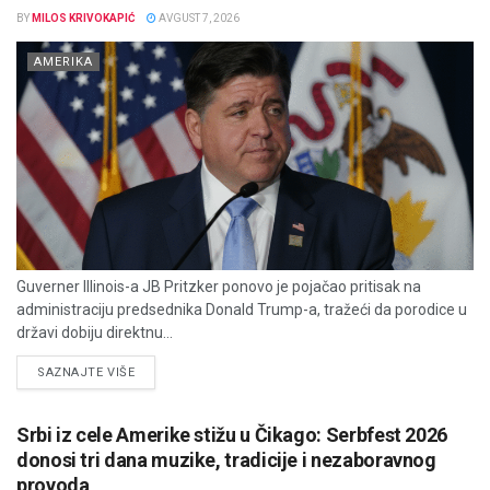
BY
MILOS KRIVOKAPIĆ
AVGUST 7, 2026
AMERIKA
Guverner Illinois-a JB Pritzker ponovo je pojačao pritisak na
administraciju predsednika Donald Trump-a, tražeći da porodice u
državi dobiju direktnu...
DETAILS
SAZNAJTE VIŠE
Srbi iz cele Amerike stižu u Čikago: Serbfest 2026
donosi tri dana muzike, tradicije i nezaboravnog
provoda