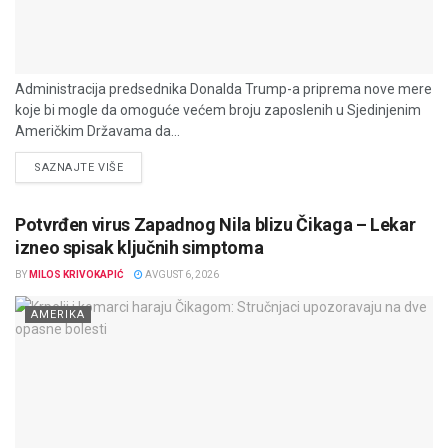
Administracija predsednika Donalda Trump-a priprema nove mere
koje bi mogle da omoguće većem broju zaposlenih u Sjedinjenim
Američkim Državama da...
DETAILS
SAZNAJTE VIŠE
Potvrđen virus Zapadnog Nila blizu Čikaga – Lekar
izneo spisak ključnih simptoma
BY
MILOS KRIVOKAPIĆ
AVGUST 6, 2026
AMERIKA