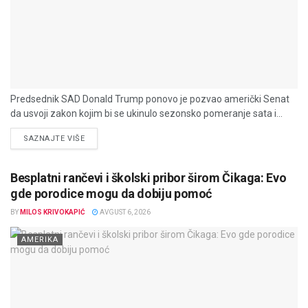
Predsednik SAD Donald Trump ponovo je pozvao američki Senat
da usvoji zakon kojim bi se ukinulo sezonsko pomeranje sata i...
DETAILS
SAZNAJTE VIŠE
Besplatni rančevi i školski pribor širom Čikaga: Evo
gde porodice mogu da dobiju pomoć
BY
MILOS KRIVOKAPIĆ
AVGUST 6, 2026
AMERIKA