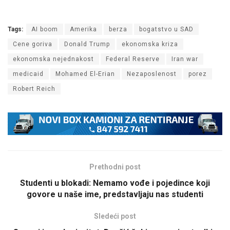
Tags:
AI boom
Amerika
berza
bogatstvo u SAD
Cene goriva
Donald Trump
ekonomska kriza
ekonomska nejednakost
Federal Reserve
Iran war
medicaid
Mohamed El-Erian
Nezaposlenost
porez
Robert Reich
Prethodni post
Studenti u blokadi: Nemamo vođe i pojedince koji
govore u naše ime, predstavljaju nas studenti
Sledeći post