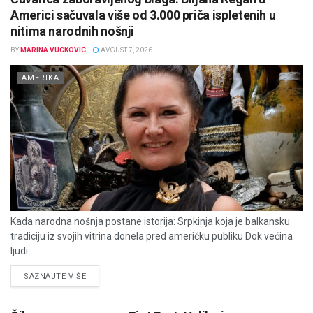
Americi sačuvala više od 3.000 priča ispletenih u
nitima narodnih nošnji
BY
MARINA VUCKOVIC
AVGUST 7, 2026
AMERIKA
Kada narodna nošnja postane istorija: Srpkinja koja je balkansku
tradiciju iz svojih vitrina donela pred američku publiku Dok većina
ljudi...
DETAILS
SAZNAJTE VIŠE