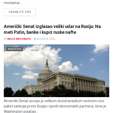
mrežama...
DETAILS
SAZNAJTE VIŠE
Američki Senat izglasao veliki udar na Rusiju: Na
meti Putin, banke i kupci ruske nafte
BY
MILOS KRIVOKAPIĆ
AVGUST 8, 2026
AMERIKA
Američki Senat usvojio je velikom dvostranačkom većinom novi
paket sankcija protiv Rusije i njenih ekonomskih partnera, čime je
Washington pojačao...