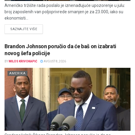
Američko tržište rada poslalo je iznenađujuće upozorenje u julu:
broj zaposlenih van poljoprivrede smanjen je za 23.000, iako su
ekonomisti...
DETAILS
SAZNAJTE VIŠE
Brandon Johnson poručio da će baš on izabrati
novog šefa policije
BY
MILOS KRIVOKAPIĆ
AVGUST 8, 2026
AMERIKA