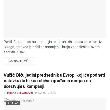
Portillo’s, jedan od najpoznatijih restoranskih lanaca poreklom iz
Čikaga, sproveo je ozbiljno smanjenje broja zaposlenih u svom
sedištu u Oak...
DETAILS
SAZNAJTE VIŠE
Vučić: Biću jedini predsednik u Evropi koji će podneti
ostavku da bi kao običan građanin mogao da
učestvuje u kampanji
BY
MILENA STEVANOVIĆ
AVGUST 7, 2026
SRBIJA