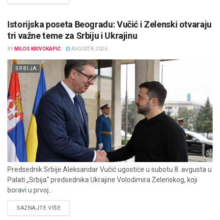
Istorijska poseta Beogradu: Vučić i Zelenski otvaraju
tri važne teme za Srbiju i Ukrajinu
BY
MILOS KRIVOKAPIĆ
AVGUST 8, 2026
SRBIJA
Predsednik Srbije Aleksandar Vučić ugostiće u subotu 8. avgusta u
Palati „Srbija“ predsednika Ukrajine Volodimira Zelenskog, koji
boravi u prvoj...
DETAILS
SAZNAJTE VIŠE