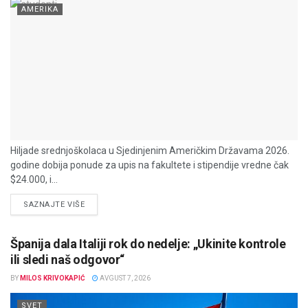
AMERIKA
Hiljade srednjoškolaca u Sjedinjenim Američkim Državama 2026.
godine dobija ponude za upis na fakultete i stipendije vredne čak
$24.000, i...
DETAILS
SAZNAJTE VIŠE
Španija dala Italiji rok do nedelje: „Ukinite kontrole
ili sledi naš odgovor“
BY
MILOS KRIVOKAPIĆ
AVGUST 7, 2026
SVET