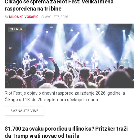
Čikago se sprema za Riot Fest: Velika imena
raspoređena na tri bine
BY
MILOS KRIVOKAPIĆ
AVGUST 7, 2026
CIKAGO
Riot Fest je objavio dnevni raspored za izdanje 2026. godine, a
Čikago od 18. do 20. septembra očekuje tri dana...
DETAILS
SAZNAJTE VIŠE
$1.700 za svaku porodicu u Illinoisu? Pritzker traži
da Trump vrati novac od tarifa