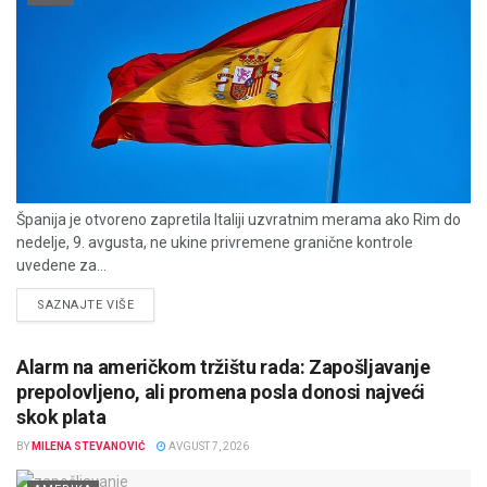
Španija je otvoreno zapretila Italiji uzvratnim merama ako Rim do
nedelje, 9. avgusta, ne ukine privremene granične kontrole
uvedene za...
DETAILS
SAZNAJTE VIŠE
Alarm na američkom tržištu rada: Zapošljavanje
prepolovljeno, ali promena posla donosi najveći
skok plata
BY
MILENA STEVANOVIĆ
AVGUST 7, 2026