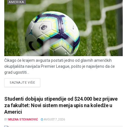
AMERIKA
Čikago će krajem avgusta postati jedno od glavnih američkih
okupljališta navijača Premier League, pošto je najavljeno da će
grad ugostiti...
DETAILS
SAZNAJTE VIŠE
Studenti dobijaju stipendije od $24.000 bez prijave
za fakultet: Novi sistem menja upis na koledže u
Americi
BY
MILENA STEVANOVIĆ
AVGUST 7, 2026