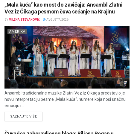
„Mala kuća“ kao most do zavičaja: Ansambl Zlatni
Vez iz Čikaga pesmom čuva sećanje na Krajinu
BY
MILENA STEVANOVIĆ
AVGUST 7, 2026
AMERIKA
Ansambl tradicionalne muzike Zlatni Vez iz Čikaga predstavio je
novu interpretaciju pesme „Mala kuća“, numere koja nosi snažnu
emociju i...
DETAILS
SAZNAJTE VIŠE
Čuvarica zaboravljenog blaga: Biljana Regan u