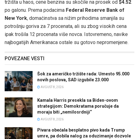
tržišta u haos, cene benzina su skočile na prosek od
$4.52
po galonu. Prema podacima
Federal Reserve Bank of
New York
, domaćinstva sa nižim prihodima smanjila su
potrošnju goriva za 7 procenata, ali su zbog visokih cena
ipak trošila 12 procenata više novca. Istovremeno, navike
najbogatijih Amerikanaca ostale su gotovo nepromenjene.
POVEZANE VESTI
Šok za američko tržište rada: Umesto 95.000
novih poslova, SAD izgubile 23.000
AVGUST 8, 2026
Kamala Harris presekla sa Biden-ovom
strategijom: Demokratama poručuje da
moraju biti „nemilosrdniji“
AVGUST 8, 2026
Pivara obećala besplatno pivo kada Trump
umre, pa dobila nalog za oduzimanje dozvole