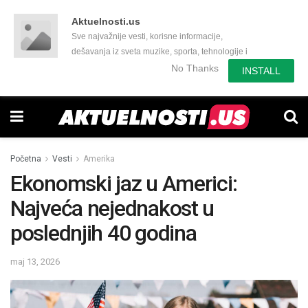
Aktuelnosti.us
Sve najvažnije vesti, korisne informacije,
dešavanja iz sveta muzike, sporta, tehnologije i
još mnogo toga zanimljivog.
No Thanks
INSTALL
Početna
Vesti
Amerika
Ekonomski jaz u Americi:
Najveća nejednakost u
poslednjih 40 godina
maj 13, 2026