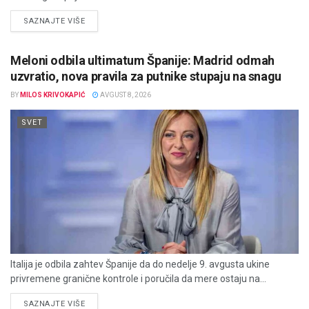
DETAILS
SAZNAJTE VIŠE
Meloni odbila ultimatum Španije: Madrid odmah
uzvratio, nova pravila za putnike stupaju na snagu
BY
MILOS KRIVOKAPIĆ
AVGUST 8, 2026
SVET
Italija je odbila zahtev Španije da do nedelje 9. avgusta ukine
privremene granične kontrole i poručila da mere ostaju na...
DETAILS
SAZNAJTE VIŠE