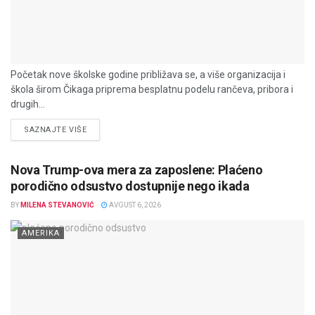
Početak nove školske godine približava se, a više organizacija i
škola širom Čikaga priprema besplatnu podelu rančeva, pribora i
drugih...
DETAILS
SAZNAJTE VIŠE
Nova Trump-ova mera za zaposlene: Plaćeno
porodično odsustvo dostupnije nego ikada
BY
MILENA STEVANOVIĆ
AVGUST 6, 2026
AMERIKA