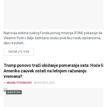
Najnovija anketa ruskog Fonda javnog mnjenja (FOM) pokazuje da
Vladimir Putin i dalje zadržava visoku podršku među ispitanicima,
iako rezultati...
DETAILS
SAZNAJTE VIŠE
Trump ponovo traži ukidanje pomeranja sata: Hoće li
Amerika zauvek ostati na letnjem računanju
vremena?
BY
MILENA STEVANOVIĆ
AVGUST 6, 2026
AMERIKA