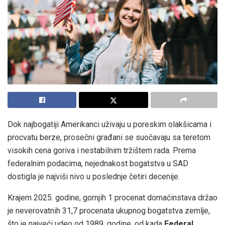
Dok najbogatiji Amerikanci uživaju u poreskim olakšicama i
procvatu berze, prosečni građani se suočavaju sa teretom
visokih cena goriva i nestabilnim tržištem rada. Prema
federalnim podacima, nejednakost bogatstva u SAD
dostigla je najviši nivo u poslednje četiri decenije.
Krajem 2025. godine, gornjih 1 procenat domaćinstava držao
je neverovatnih 31,7 procenata ukupnog bogatstva zemlje,
što je najveći udeo od 1989. godine, od kada
Federal