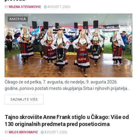
BY
MILENA STEVANOVIĆ
AVGUST 7, 2026
AMERIKA
Čikago će od petka, 7. avgusta, do nedelje, 9. avgusta 2026.
godine, ponovo postati mesto okupljanja Srba i njihovih prijatelja...
DETAILS
SAZNAJTE VIŠE
Tajno skrovište Anne Frank stiglo u Čikago: Više od
130 originalnih predmeta pred posetiocima
BY
MILOS KRIVOKAPIĆ
AVGUST 7, 2026