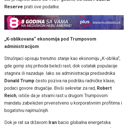
Reserve
prati ove podatke.
„K-oblikovana“ ekonomija pod Trumpovom
administracijom
Stručnjaci opisuju trenutno stanje kao ekonomiju „K-oblika“,
gde gornji sloj prihoda beleži rast, dok ostatak populacije
stagnira ili nazaduje. Iako se administracija predsednika
Donald Trump
često poziva na podršku radničke klase,
podaci govore drugačije. Bivši sekretar za rad,
Robert
Reich
, ističe da je stvarni rast u drugom Trumpovom
mandatu zabeležen prvenstveno u korporativnim profitima i
bogatstvu najimućnijih.
Dok je rat sa državom
Iran
bacio globalna energetska