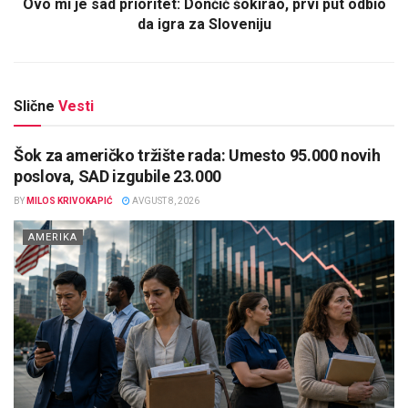
Ovo mi je sad prioritet: Dončić šokirao, prvi put odbio
da igra za Sloveniju
Slične
Vesti
Šok za američko tržište rada: Umesto 95.000 novih
poslova, SAD izgubile 23.000
BY
MILOS KRIVOKAPIĆ
AVGUST 8, 2026
AMERIKA