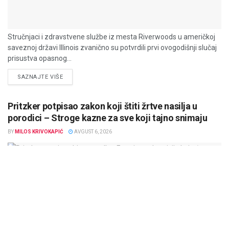
Stručnjaci i zdravstvene službe iz mesta Riverwoods u američkoj
saveznoj državi Illinois zvanično su potvrdili prvi ovogodišnji slučaj
prisustva opasnog...
DETAILS
SAZNAJTE VIŠE
Pritzker potpisao zakon koji štiti žrtve nasilja u
porodici – Stroge kazne za sve koji tajno snimaju
BY
MILOS KRIVOKAPIĆ
AVGUST 6, 2026
AMERIKA