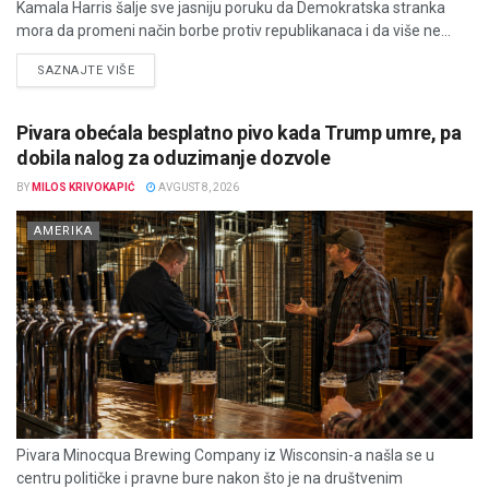
Kamala Harris šalje sve jasniju poruku da Demokratska stranka
mora da promeni način borbe protiv republikanaca i da više ne...
DETAILS
SAZNAJTE VIŠE
Pivara obećala besplatno pivo kada Trump umre, pa
dobila nalog za oduzimanje dozvole
BY
MILOS KRIVOKAPIĆ
AVGUST 8, 2026
AMERIKA
Pivara Minocqua Brewing Company iz Wisconsin-a našla se u
centru političke i pravne bure nakon što je na društvenim