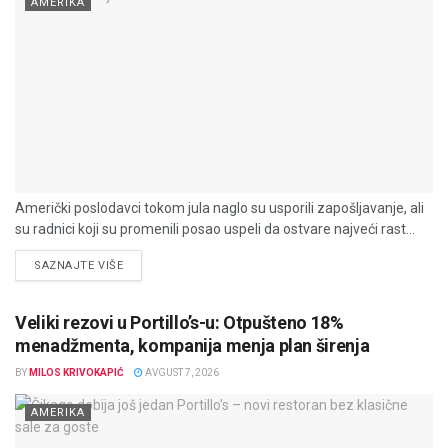
AMERIKA
Američki poslodavci tokom jula naglo su usporili zapošljavanje, ali
su radnici koji su promenili posao uspeli da ostvare najveći rast...
DETAILS
SAZNAJTE VIŠE
Veliki rezovi u Portillo’s-u: Otpušteno 18%
menadžmenta, kompanija menja plan širenja
BY
MILOS KRIVOKAPIĆ
AVGUST 7, 2026
AMERIKA