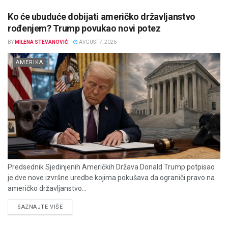
Ko će ubuduće dobijati američko državljanstvo
rođenjem? Trump povukao novi potez
BY
MILENA STEVANOVIĆ
AVGUST 7, 2026
AMERIKA
Predsednik Sjedinjenih Američkih Država Donald Trump potpisao
je dve nove izvršne uredbe kojima pokušava da ograniči pravo na
američko državljanstvo...
DETAILS
SAZNAJTE VIŠE