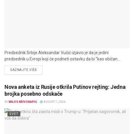
Predsednik Srbije Aleksandar Vučić izjavio je da je jedini
predsednik u Evropi koji će podneti ostavku da bi "kao običan...
DETAILS
SAZNAJTE VIŠE
Nova anketa iz Rusije otkrila Putinov rejting: Jedna
brojka posebno odskače
BY
MILOS KRIVOKAPIĆ
AVGUST 7, 2026
SVET