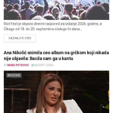
Riot Fest je objavio dnevni raspored za izdanje 2026. godine, a
Čikago od 18. do 20. septembra očekuje tri dana...
DETAILS
SAZNAJTE VIŠE
Ana Nikolić snimila ceo album na grčkom koji nikada
nije objavila: Bacila sam ga u kantu
BY
MIŠKO PETROVIĆ
AVGUST 7, 2026
MUZIKA