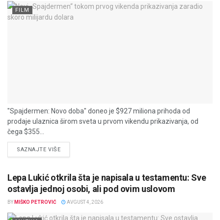
FILM
"Spajdermen: Novo doba" doneo je $927 miliona prihoda od
prodaje ulaznica širom sveta u prvom vikendu prikazivanja, od
čega $355...
DETAILS
SAZNAJTE VIŠE
Lepa Lukić otkrila šta je napisala u testamentu: Sve
ostavlja jednoj osobi, ali pod ovim uslovom
BY
MIŠKO PETROVIĆ
AVGUST 4, 2026