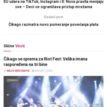
EU udara na TikTok, Instagram i X: Nova pravila menjaju
sve – Deci se ograničava pristup mrežama
Sledeći post
Čikago razmatra novo pomeranje povećanja plata
Slične
Vesti
Čikago se sprema za Riot Fest: Velika imena
raspoređena na tri bine
BY
MILOS KRIVOKAPIĆ
AVGUST 7, 2026
CIKAGO