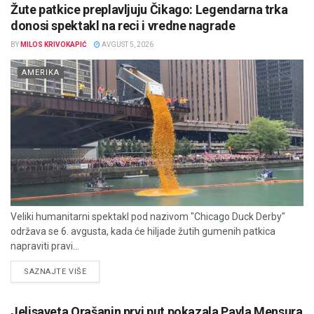
Žute patkice preplavljuju Čikago: Legendarna trka
donosi spektakl na reci i vredne nagrade
BY
MILOS KRIVOKAPIĆ
AVGUST 5, 2026
AMERIKA
Veliki humanitarni spektakl pod nazivom "Chicago Duck Derby"
održava se 6. avgusta, kada će hiljade žutih gumenih patkica
napraviti pravi...
DETAILS
SAZNAJTE VIŠE
Jelisaveta Orašanin prvi put pokazala Pavla Mensura