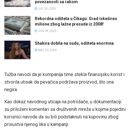
povezanosti sa rakom
JUL 29, 2026
Rekordna odšteta u Čikagu: Grad iskeširao
milione zbog lažne presude iz 2008!
JUN 18, 2026
Shakira dobila na sudu, odšteta enormna
MAJ 20, 2026
Tužba navodi da je kompanija time stekla finansijsku korist i
stvorila utisak da pevačica podržava proizvod, što ona
negira.
Kao dokaz navodnog uticaja na potrošače, u dokumentaciji
su priloženi komentari sa društvenih mreža u kojima pojedini
korisnici navode da su bili podstaknuti na kupovinu zbog
prisustva njenog lika u kampanji.