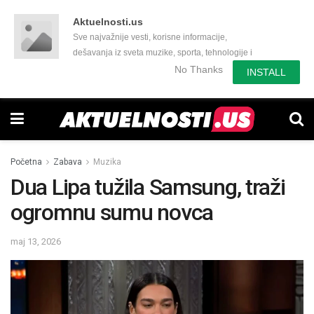
Aktuelnosti.us
Sve najvažnije vesti, korisne informacije,
dešavanja iz sveta muzike, sporta, tehnologije i
još mnogo toga zanimljivog.
No Thanks
INSTALL
Početna
Zabava
Muzika
Dua Lipa tužila Samsung, traži
ogromnu sumu novca
maj 13, 2026