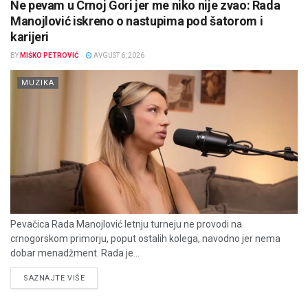
Ne pevam u Crnoj Gori jer me niko nije zvao: Rada
Manojlović iskreno o nastupima pod šatorom i
karijeri
BY
MIŠKO PETROVIĆ
AVGUST 6, 2026
MUZIKA
Pevačica Rada Manojlović letnju turneju ne provodi na
crnogorskom primorju, poput ostalih kolega, navodno jer nema
dobar menadžment. Rada je...
DETAILS
SAZNAJTE VIŠE