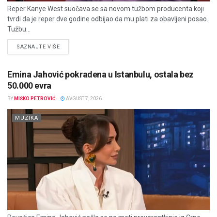
Reper Kanye West suočava se sa novom tužbom producenta koji
tvrdi da je reper dve godine odbijao da mu plati za obavljeni posao.
Tužbu...
DETAILS
SAZNAJTE VIŠE
Emina Jahović pokradena u Istanbulu, ostala bez
50.000 evra
BY
MIŠKO PETROVIĆ
AVGUST 7, 2026
MUZIKA