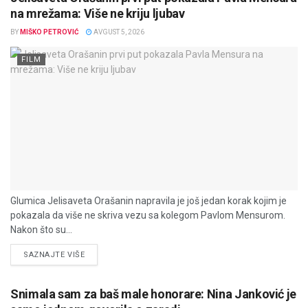
na mrežama: Više ne kriju ljubav
BY
MIŠKO PETROVIĆ
AVGUST 5, 2026
FILM
Glumica Jelisaveta Orašanin napravila je još jedan korak kojim je
pokazala da više ne skriva vezu sa kolegom Pavlom Mensurom.
Nakon što su...
DETAILS
SAZNAJTE VIŠE
Snimala sam za baš male honorare: Nina Janković je