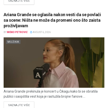
DETAILS
SAZNAJTE VIŠE
Ariana Grande se oglasila nakon vesti da se povlači
sa scene: Ništa ne može da promeni ono što zaista
proživljavam
BY
MIŠKO PETROVIĆ
AVGUST 6, 2026
MUZIKA
Ariana Grande prekinula je koncert u Čikagu kako bi se obratila
publici i saopštila vest koja je rastužila brojne fanove....
DETAILS
SAZNAJTE VIŠE