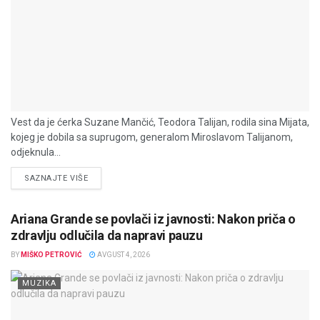
Vest da je ćerka Suzane Mančić, Teodora Talijan, rodila sina Mijata,
kojeg je dobila sa suprugom, generalom Miroslavom Talijanom,
odjeknula...
DETAILS
SAZNAJTE VIŠE
Ariana Grande se povlači iz javnosti: Nakon priča o
zdravlju odlučila da napravi pauzu
BY
MIŠKO PETROVIĆ
AVGUST 4, 2026
MUZIKA