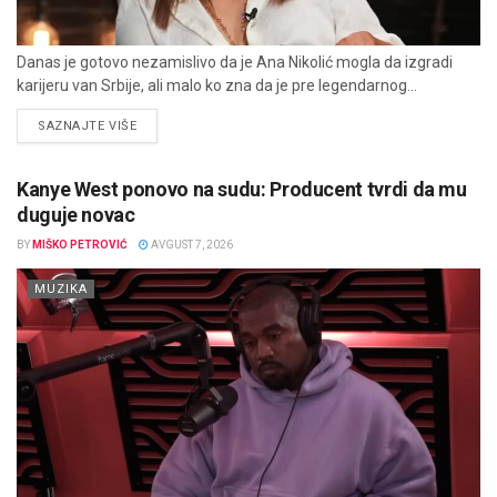
Danas je gotovo nezamislivo da je Ana Nikolić mogla da izgradi
karijeru van Srbije, ali malo ko zna da je pre legendarnog...
DETAILS
SAZNAJTE VIŠE
Kanye West ponovo na sudu: Producent tvrdi da mu
duguje novac
BY
MIŠKO PETROVIĆ
AVGUST 7, 2026
MUZIKA