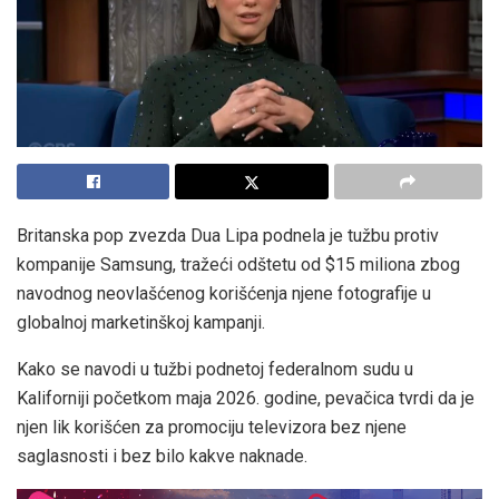
Britanska pop zvezda Dua Lipa podnela je tužbu protiv
kompanije Samsung, tražeći odštetu od $15 miliona zbog
navodnog neovlašćenog korišćenja njene fotografije u
globalnoj marketinškoj kampanji.
Kako se navodi u tužbi podnetoj federalnom sudu u
Kaliforniji početkom maja 2026. godine, pevačica tvrdi da je
njen lik korišćen za promociju televizora bez njene
saglasnosti i bez bilo kakve naknade.