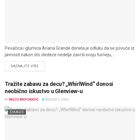
Pevačica i glumica Ariana Grande donela je odluku da se povuče iz
javnosti nakon što sledeće nedelje završi svoju turneju,...
DETAILS
SAZNAJTE VIŠE
Tražite zabavu za decu? „WhirlWind“ donosi
neobično iskustvo u Glenview-u
BY
MILOS KRIVOKAPIĆ
AVGUST 3, 2026
CIKAGO