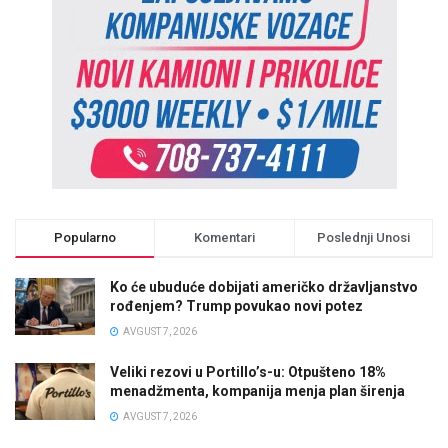
Popularno
Komentari
Poslednji Unosi
Ko će ubuduće dobijati američko državljanstvo
rođenjem? Trump povukao novi potez
AVGUST 7, 2026
Veliki rezovi u Portillo’s-u: Otpušteno 18%
menadžmenta, kompanija menja plan širenja
AVGUST 7, 2026