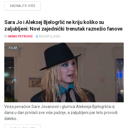
DETAILS
SAZNAJTE VIŠE
Sara Jo i Aleksej Bjelogrlić ne kriju koliko su
zaljubljeni: Novi zajednički trenutak raznežio fanove
BY
MIŠKO PETROVIĆ
AVGUST 6, 2026
FILM
Veza pevačice Sare Jovanović i glumca Alekseja Bjelogrlića iz
dana u dan privlači sve više pažnje, a zaljubljeni par leto provodi
daleko...