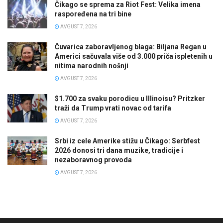
Čikago se sprema za Riot Fest: Velika imena
raspoređena na tri bine
AVGUST 7, 2026
Čuvarica zaboravljenog blaga: Biljana Regan u
Americi sačuvala više od 3.000 priča ispletenih u
nitima narodnih nošnji
AVGUST 7, 2026
$1.700 za svaku porodicu u Illinoisu? Pritzker
traži da Trump vrati novac od tarifa
AVGUST 7, 2026
Srbi iz cele Amerike stižu u Čikago: Serbfest
2026 donosi tri dana muzike, tradicije i
nezaboravnog provoda
AVGUST 7, 2026