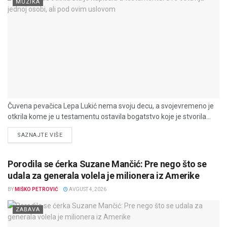
MUZIKA
Čuvena pevačica Lepa Lukić nema svoju decu, a svojevremeno je
otkrila kome je u testamentu ostavila bogatstvo koje je stvorila...
DETAILS
SAZNAJTE VIŠE
Porodila se ćerka Suzane Mančić: Pre nego što se
udala za generala volela je milionera iz Amerike
BY
MIŠKO PETROVIĆ
AVGUST 4, 2026
ZABAVA