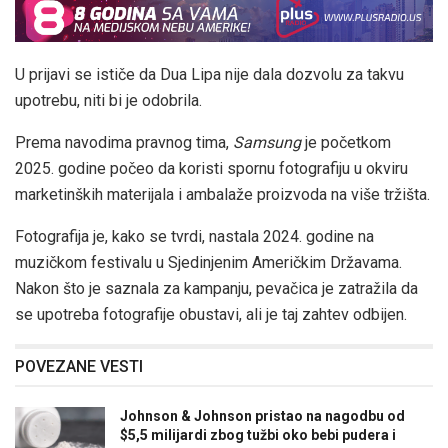
U prijavi se ističe da Dua Lipa nije dala dozvolu za takvu
upotrebu, niti bi je odobrila.
Prema navodima pravnog tima,
Samsung
je početkom
2025. godine počeo da koristi spornu fotografiju u okviru
marketinških materijala i ambalaže proizvoda na više tržišta.
Fotografija je, kako se tvrdi, nastala 2024. godine na
muzičkom festivalu u Sjedinjenim Američkim Državama.
Nakon što je saznala za kampanju, pevačica je zatražila da
se upotreba fotografije obustavi, ali je taj zahtev odbijen.
POVEZANE VESTI
Johnson & Johnson pristao na nagodbu od
$5,5 milijardi zbog tužbi oko bebi pudera i