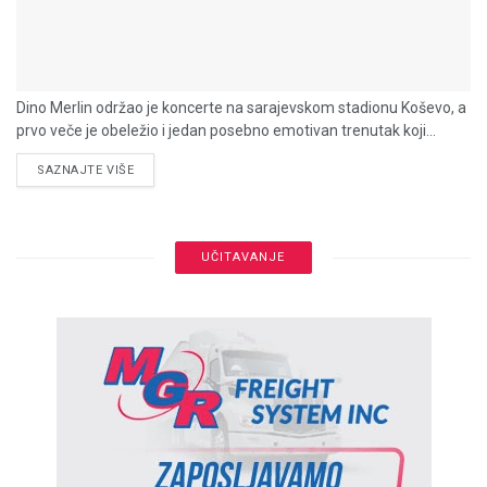
Dino Merlin održao je koncerte na sarajevskom stadionu Koševo, a
prvo veče je obeležio i jedan posebno emotivan trenutak koji...
DETAILS
SAZNAJTE VIŠE
UČITAVANJE