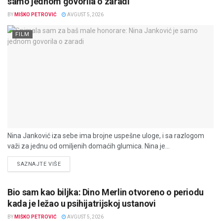
samo jednom govorila o zaradi
BY
MIŠKO PETROVIĆ
AVGUST 5, 2026
FILM
Nina Janković iza sebe ima brojne uspešne uloge, i sa razlogom
važi za jednu od omiljenih domaćih glumica. Nina je...
DETAILS
SAZNAJTE VIŠE
Bio sam kao biljka: Dino Merlin otvoreno o periodu
kada je ležao u psihijatrijskoj ustanovi
BY
MIŠKO PETROVIĆ
AVGUST 5, 2026