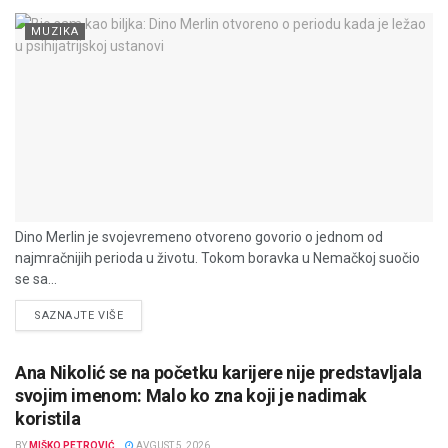
MUZIKA
Dino Merlin je svojevremeno otvoreno govorio o jednom od
najmračnijih perioda u životu. Tokom boravka u Nemačkoj suočio
se sa...
DETAILS
SAZNAJTE VIŠE
Ana Nikolić se na početku karijere nije predstavljala
svojim imenom: Malo ko zna koji je nadimak
koristila
BY
MIŠKO PETROVIĆ
AVGUST 5, 2026