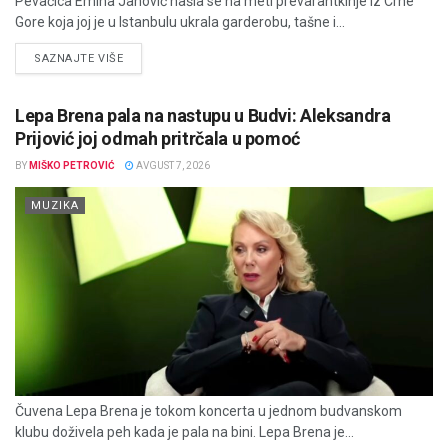
Pevačica Emina Jahović našla se na meti prevarantkinje iz Crne
Gore koja joj je u Istanbulu ukrala garderobu, tašne i...
DETAILS
SAZNAJTE VIŠE
Lepa Brena pala na nastupu u Budvi: Aleksandra
Prijović joj odmah pritrčala u pomoć
BY
MIŠKO PETROVIĆ
AVGUST 7, 2026
MUZIKA
Čuvena Lepa Brena je tokom koncerta u jednom budvanskom
klubu doživela peh kada je pala na bini. Lepa Brena je...