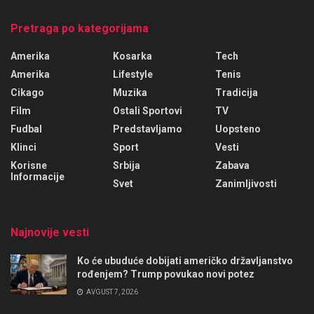
Pretraga po kategorijama
Amerika
Kosarka
Tech
Amerika
Lifestyle
Tenis
Cikago
Muzika
Tradicija
Film
Ostali Sportovi
TV
Fudbal
Predstavljamo
Uopsteno
Klinci
Sport
Vesti
Korisne
Srbija
Zabava
Informacije
Svet
Zanimljivosti
Najnovije vesti
Ko će ubuduće dobijati američko državljanstvo
rođenjem? Trump povukao novi potez
AVGUST 7, 2026