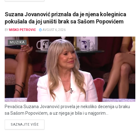
Suzana Jovanović priznala da je njena koleginica
pokušala da joj uništi brak sa Sašom Popovićem
BY
MIŠKO PETROVIĆ
AVGUST 6, 2026
MUZIKA
Pevačica Suzana Jovanović provela je nekoliko decenija u braku
sa Sašom Popovićem, a uz njega je bila i u najgorim...
DETAILS
SAZNAJTE VIŠE