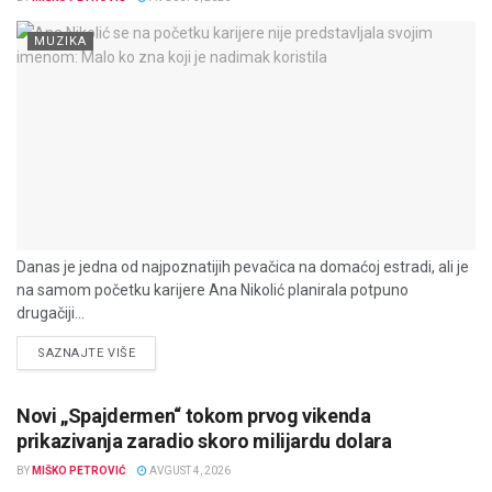
MUZIKA
Danas je jedna od najpoznatijih pevačica na domaćoj estradi, ali je
na samom početku karijere Ana Nikolić planirala potpuno
drugačiji...
DETAILS
SAZNAJTE VIŠE
Novi „Spajdermen“ tokom prvog vikenda
prikazivanja zaradio skoro milijardu dolara
BY
MIŠKO PETROVIĆ
AVGUST 4, 2026