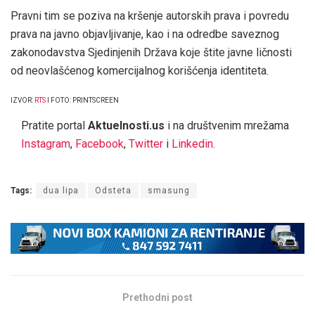
Pravni tim se poziva na kršenje autorskih prava i povredu
prava na javno objavljivanje, kao i na odredbe saveznog
zakonodavstva Sjedinjenih Država koje štite javne ličnosti
od neovlašćenog komercijalnog korišćenja identiteta.
IZVOR:
RTS
I FOTO: PRINTSCREEN
Pratite portal
Aktuelnosti.us
i na društvenim mrežama
Instagram
,
Facebook
,
Twitter
i
Linkedin
.
Tags:
dua lipa
Odsteta
smasung
Prethodni post