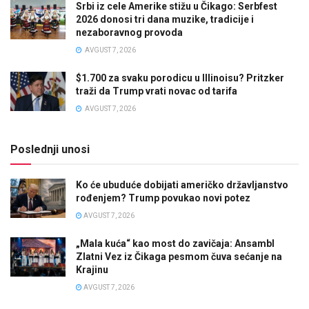
Srbi iz cele Amerike stižu u Čikago: Serbfest
2026 donosi tri dana muzike, tradicije i
nezaboravnog provoda
AVGUST 7, 2026
$1.700 za svaku porodicu u Illinoisu? Pritzker
traži da Trump vrati novac od tarifa
AVGUST 7, 2026
Poslednji unosi
Ko će ubuduće dobijati američko državljanstvo
rođenjem? Trump povukao novi potez
AVGUST 7, 2026
„Mala kuća“ kao most do zavičaja: Ansambl
Zlatni Vez iz Čikaga pesmom čuva sećanje na
Krajinu
AVGUST 7, 2026