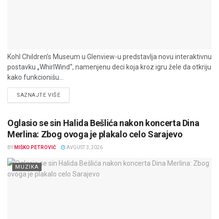
Kohl Children’s Museum u Glenview-u predstavlja novu interaktivnu
postavku „WhirlWind“, namenjenu deci koja kroz igru žele da otkriju
kako funkcionišu...
DETAILS
SAZNAJTE VIŠE
Oglasio se sin Halida Bešlića nakon koncerta Dina
Merlina: Zbog ovoga je plakalo celo Sarajevo
BY
MIŠKO PETROVIĆ
AVGUST 3, 2026
MUZIKA