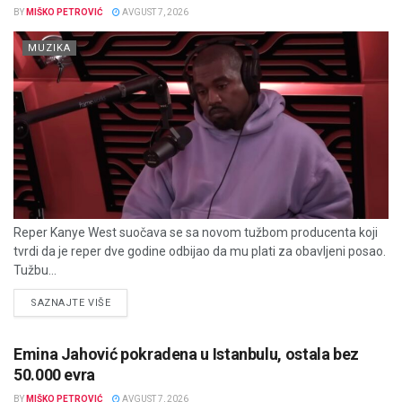
BY
MIŠKO PETROVIĆ
AVGUST 7, 2026
MUZIKA
Reper Kanye West suočava se sa novom tužbom producenta koji
tvrdi da je reper dve godine odbijao da mu plati za obavljeni posao.
Tužbu...
DETAILS
SAZNAJTE VIŠE
Emina Jahović pokradena u Istanbulu, ostala bez
50.000 evra
BY
MIŠKO PETROVIĆ
AVGUST 7, 2026