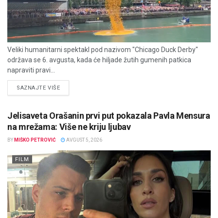
Veliki humanitarni spektakl pod nazivom "Chicago Duck Derby"
održava se 6. avgusta, kada će hiljade žutih gumenih patkica
napraviti pravi...
DETAILS
SAZNAJTE VIŠE
Jelisaveta Orašanin prvi put pokazala Pavla Mensura
na mrežama: Više ne kriju ljubav
BY
MIŠKO PETROVIĆ
AVGUST 5, 2026
FILM