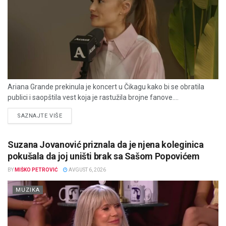
Ariana Grande prekinula je koncert u Čikagu kako bi se obratila
publici i saopštila vest koja je rastužila brojne fanove....
DETAILS
SAZNAJTE VIŠE
Suzana Jovanović priznala da je njena koleginica
pokušala da joj uništi brak sa Sašom Popovićem
BY
MIŠKO PETROVIĆ
AVGUST 6, 2026
MUZIKA