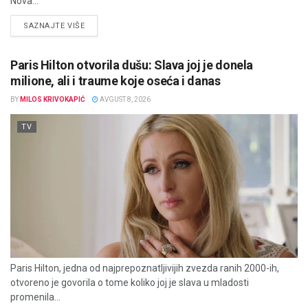
Nova...
DETAILS
SAZNAJTE VIŠE
Paris Hilton otvorila dušu: Slava joj je donela
milione, ali i traume koje oseća i danas
BY
MILOS KRIVOKAPIĆ
AVGUST 8, 2026
TV
Paris Hilton, jedna od najprepoznatljivijih zvezda ranih 2000-ih,
otvoreno je govorila o tome koliko joj je slava u mladosti
promenila...