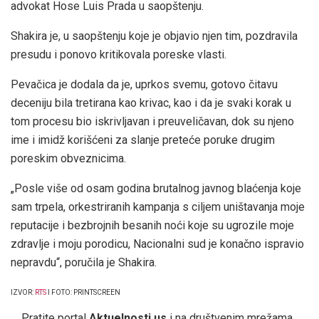
advokat Hose Luis Prada u saopštenju.
Shakira je, u saopštenju koje je objavio njen tim, pozdravila
presudu i ponovo kritikovala poreske vlasti.
Pevačica je dodala da je, uprkos svemu, gotovo čitavu
deceniju bila tretirana kao krivac, kao i da je svaki korak u
tom procesu bio iskrivljavan i preuveličavan, dok su njeno
ime i imidž korišćeni za slanje preteće poruke drugim
poreskim obveznicima.
„Posle više od osam godina brutalnog javnog blaćenja koje
sam trpela, orkestriranih kampanja s ciljem uništavanja moje
reputacije i bezbrojnih besanih noći koje su ugrozile moje
zdravlje i moju porodicu, Nacionalni sud je konačno ispravio
nepravdu“, poručila je Shakira.
IZVOR:
RTS
I FOTO: PRINTSCREEN
Pratite portal
Aktuelnosti.us
i na društvenim mrežama