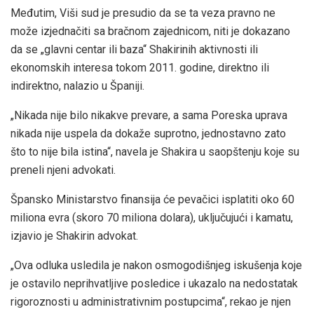
Međutim, Viši sud je presudio da se ta veza pravno ne
može izjednačiti sa bračnom zajednicom, niti je dokazano
da se „glavni centar ili baza“ Shakirinih aktivnosti ili
ekonomskih interesa tokom 2011. godine, direktno ili
indirektno, nalazio u Španiji.
„Nikada nije bilo nikakve prevare, a sama Poreska uprava
nikada nije uspela da dokaže suprotno, jednostavno zato
što to nije bila istina“, navela je Shakira u saopštenju koje su
preneli njeni advokati.
Špansko Ministarstvo finansija će pevačici isplatiti oko 60
miliona evra (skoro 70 miliona dolara), uključujući i kamatu,
izjavio je Shakirin advokat.
„Ova odluka usledila je nakon osmogodišnjeg iskušenja koje
je ostavilo neprihvatljive posledice i ukazalo na nedostatak
rigoroznosti u administrativnim postupcima“, rekao je njen