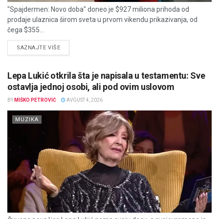
"Spajdermen: Novo doba" doneo je $927 miliona prihoda od
prodaje ulaznica širom sveta u prvom vikendu prikazivanja, od
čega $355...
DETAILS
SAZNAJTE VIŠE
Lepa Lukić otkrila šta je napisala u testamentu: Sve
ostavlja jednoj osobi, ali pod ovim uslovom
BY
MIŠKO PETROVIĆ
AVGUST 4, 2026
MUZIKA