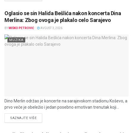
Oglasio se sin Halida Bešlića nakon koncerta Dina
Merlina: Zbog ovoga je plakalo celo Sarajevo
BY
MIŠKO PETROVIĆ
AVGUST 3, 2026
MUZIKA
Dino Merlin održao je koncerte na sarajevskom stadionu Koševo, a
prvo veče je obeležio i jedan posebno emotivan trenutak koji...
DETAILS
SAZNAJTE VIŠE