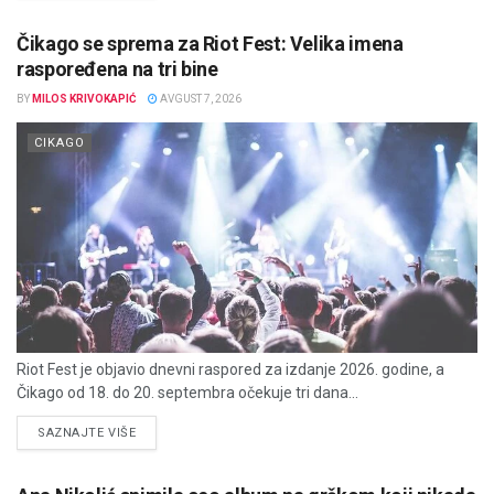
Čikago se sprema za Riot Fest: Velika imena
raspoređena na tri bine
BY
MILOS KRIVOKAPIĆ
AVGUST 7, 2026
CIKAGO
Riot Fest je objavio dnevni raspored za izdanje 2026. godine, a
Čikago od 18. do 20. septembra očekuje tri dana...
DETAILS
SAZNAJTE VIŠE