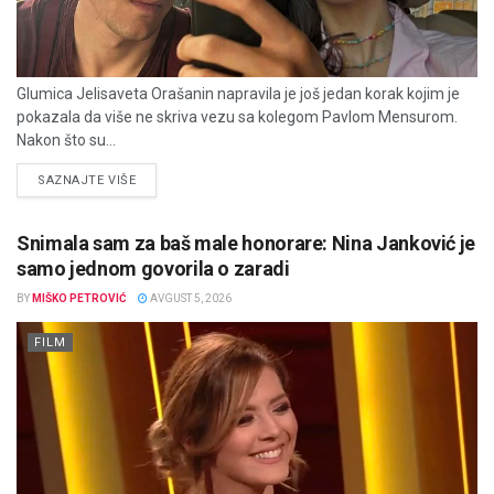
Glumica Jelisaveta Orašanin napravila je još jedan korak kojim je
pokazala da više ne skriva vezu sa kolegom Pavlom Mensurom.
Nakon što su...
DETAILS
SAZNAJTE VIŠE
Snimala sam za baš male honorare: Nina Janković je
samo jednom govorila o zaradi
BY
MIŠKO PETROVIĆ
AVGUST 5, 2026
FILM