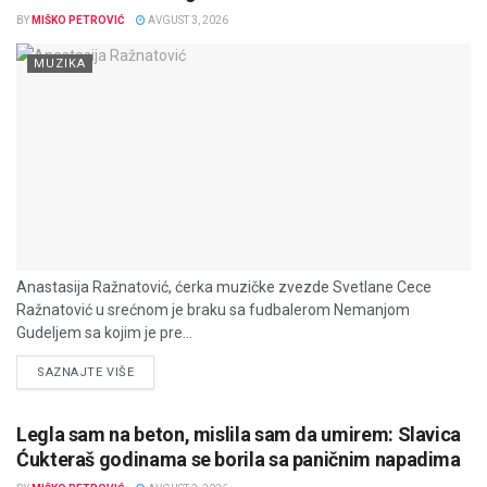
BY
MIŠKO PETROVIĆ
AVGUST 3, 2026
MUZIKA
Anastasija Ražnatović, ćerka muzičke zvezde Svetlane Cece
Ražnatović u srećnom je braku sa fudbalerom Nemanjom
Gudeljem sa kojim je pre...
DETAILS
SAZNAJTE VIŠE
Legla sam na beton, mislila sam da umirem: Slavica
Ćukteraš godinama se borila sa paničnim napadima