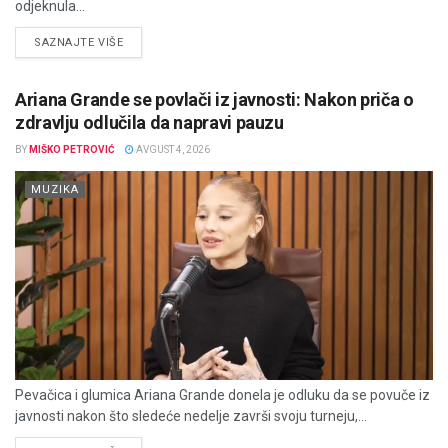
odjeknula...
DETAILS
SAZNAJTE VIŠE
Ariana Grande se povlači iz javnosti: Nakon priča o
zdravlju odlučila da napravi pauzu
BY
MIŠKO PETROVIĆ
AVGUST 4, 2026
MUZIKA
Pevačica i glumica Ariana Grande donela je odluku da se povuče iz
javnosti nakon što sledeće nedelje završi svoju turneju,...