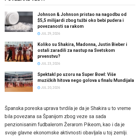
Johnson & Johnson pristao na nagodbu od
$5,5 milijardi zbog tužbi oko bebi pudera i
povezanosti sa rakom
JUL 29, 2026
Koliko su Shakira, Madonna, Justin Bieber i
ostali zaradili za nastup na Svetskom
prvenstvu?
JUL 23, 2026
Spektakl po uzoru na Super Bowl: Više
muzičkih hitova nego golova u finalu Mundijala
JUL 20, 2026
Španska poreska uprava tvrdila je da je Shakira u to vreme
bila povezana sa Španijom zbog veze sa sada
penzionisanim fudbalerom Žerarom Pikeom, kao i da je
svoje glavne ekonomske aktivnosti obavljala u toj zemlji.