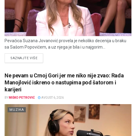
Pevačica Suzana Jovanović provela je nekoliko decenija u braku
sa Sašom Popovićem, a uz njega je bila i u najgorim...
DETAILS
SAZNAJTE VIŠE
Ne pevam u Crnoj Gori jer me niko nije zvao: Rada
Manojlović iskreno o nastupima pod šatorom i
karijeri
BY
MIŠKO PETROVIĆ
AVGUST 6, 2026
MUZIKA