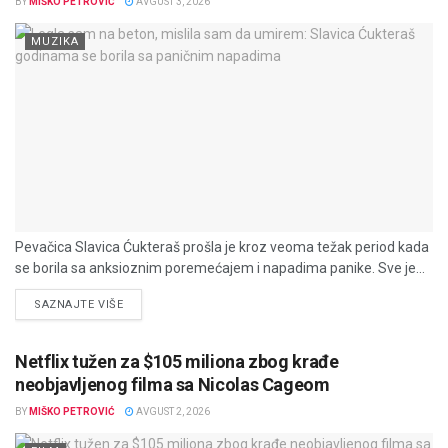
BY
MIŠKO PETROVIĆ
AVGUST 3, 2026
MUZIKA
Pevačica Slavica Ćukteraš prošla je kroz veoma težak period kada
se borila sa anksioznim poremećajem i napadima panike. Sve je...
DETAILS
SAZNAJTE VIŠE
Netflix tužen za $105 miliona zbog krađe
neobjavljenog filma sa Nicolas Cageom
BY
MIŠKO PETROVIĆ
AVGUST 2, 2026