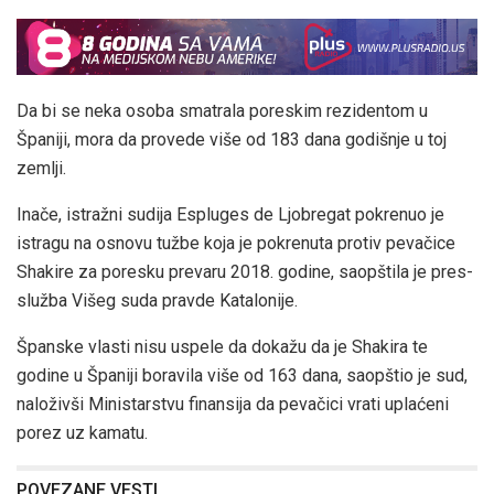
Da bi se neka osoba smatrala poreskim rezidentom u
Španiji, mora da provede više od 183 dana godišnje u toj
zemlji.
Inače, istražni sudija Espluges de Ljobregat pokrenuo je
istragu na osnovu tužbe koja je pokrenuta protiv pevačice
Shakire za poresku prevaru 2018. godine, saopštila je pres-
služba Višeg suda pravde Katalonije.
Španske vlasti nisu uspele da dokažu da je Shakira te
godine u Španiji boravila više od 163 dana, saopštio je sud,
naloživši Ministarstvu finansija da pevačici vrati uplaćeni
porez uz kamatu.
POVEZANE VESTI