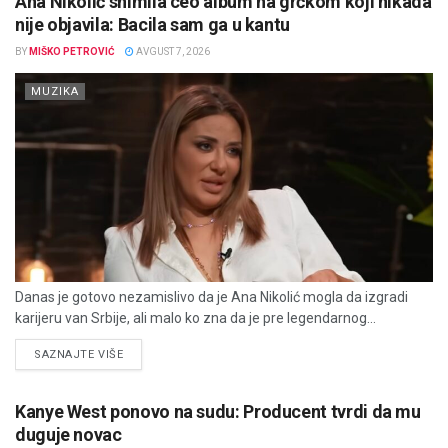
Ana Nikolić snimila ceo album na grčkom koji nikada
nije objavila: Bacila sam ga u kantu
BY
MIŠKO PETROVIĆ
AVGUST 7, 2026
MUZIKA
Danas je gotovo nezamislivo da je Ana Nikolić mogla da izgradi
karijeru van Srbije, ali malo ko zna da je pre legendarnog...
DETAILS
SAZNAJTE VIŠE
Kanye West ponovo na sudu: Producent tvrdi da mu
duguje novac