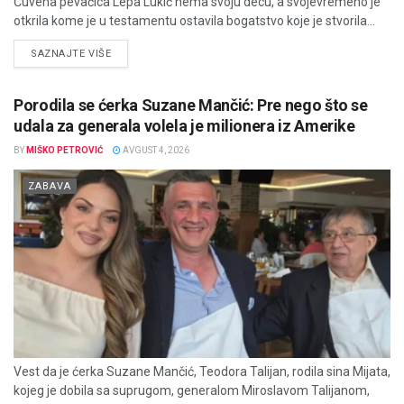
Čuvena pevačica Lepa Lukić nema svoju decu, a svojevremeno je
otkrila kome je u testamentu ostavila bogatstvo koje je stvorila...
DETAILS
SAZNAJTE VIŠE
Porodila se ćerka Suzane Mančić: Pre nego što se
udala za generala volela je milionera iz Amerike
BY
MIŠKO PETROVIĆ
AVGUST 4, 2026
ZABAVA
Vest da je ćerka Suzane Mančić, Teodora Talijan, rodila sina Mijata,
kojeg je dobila sa suprugom, generalom Miroslavom Talijanom,