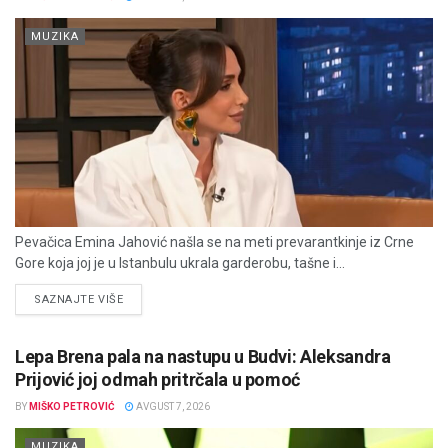
MUZIKA
Pevačica Emina Jahović našla se na meti prevarantkinje iz Crne
Gore koja joj je u Istanbulu ukrala garderobu, tašne i...
DETAILS
SAZNAJTE VIŠE
Lepa Brena pala na nastupu u Budvi: Aleksandra
Prijović joj odmah pritrčala u pomoć
BY
MIŠKO PETROVIĆ
AVGUST 7, 2026
MUZIKA