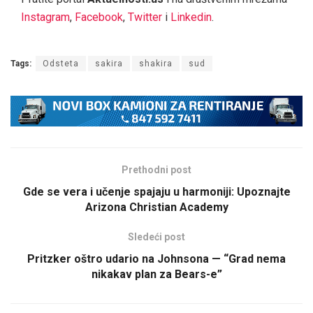
Instagram
,
Facebook
,
Twitter
i
Linkedin
.
Tags:
Odsteta
sakira
shakira
sud
Prethodni post
Gde se vera i učenje spajaju u harmoniji: Upoznajte
Arizona Christian Academy
Sledeći post
Pritzker oštro udario na Johnsona — “Grad nema
nikakav plan za Bears-e”