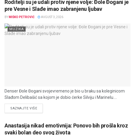
Roditelji su je udali protiv njene volje: Đole Đogani je
pre Vesne i Slađe imao zabranjenu ljubav
BY
MIŠKO PETROVIĆ
AVGUST 3, 2026
MUZIKA
Denser Đole Đogani svojevremeno je bio u braku sa koleginicom
Slađom Delibašić sa kojom je dobio ćerke Silviju i Marinelu....
DETAILS
SAZNAJTE VIŠE
Anastasija nikad emotivnija: Ponovo bih prošla kroz
svaki bolan deo svog života