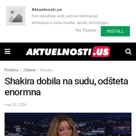
Aktuelnosti.us
Sve najvažnije vesti, korisne informacije,
dešavanja iz sveta muzike, sporta, tehnologije i
još mnogo toga zanimljivog.
No Thanks
INSTALL
Početna
Zabava
Muzika
Shakira dobila na sudu, odšteta
enormna
maj 20, 2026