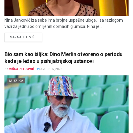
Nina Janković iza sebe ima brojne uspešne uloge, i sa razlogom
važi za jednu od omiljenih domaćih glumica. Nina je...
DETAILS
SAZNAJTE VIŠE
Bio sam kao biljka: Dino Merlin otvoreno o periodu
kada je ležao u psihijatrijskoj ustanovi
BY
MIŠKO PETROVIĆ
AVGUST 5, 2026
MUZIKA