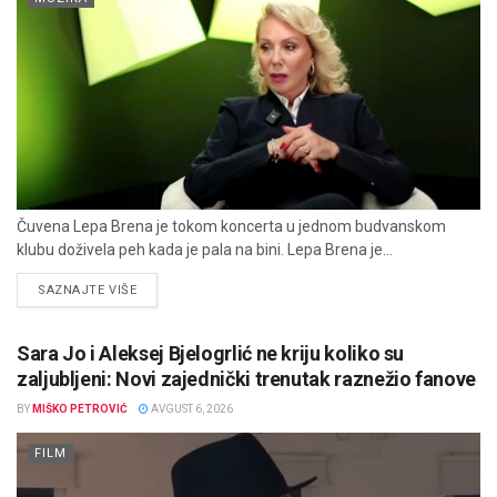
Čuvena Lepa Brena je tokom koncerta u jednom budvanskom
klubu doživela peh kada je pala na bini. Lepa Brena je...
DETAILS
SAZNAJTE VIŠE
Sara Jo i Aleksej Bjelogrlić ne kriju koliko su
zaljubljeni: Novi zajednički trenutak raznežio fanove
BY
MIŠKO PETROVIĆ
AVGUST 6, 2026
FILM