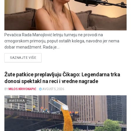
Pevačica Rada Manojlović letnju turneju ne provodi na
crnogorskom primorju, poput ostalih kolega, navodno jer nema
dobar menadžment. Rada je...
DETAILS
SAZNAJTE VIŠE
Žute patkice preplavljuju Čikago: Legendarna trka
donosi spektakl na reci i vredne nagrade
BY
MILOS KRIVOKAPIĆ
AVGUST 5, 2026
AMERIKA