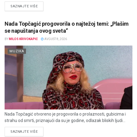
DETAILS
SAZNAJTE VIŠE
Nada Topčagić progovorila o najtežoj temi: „Plašim
se napuštanja ovog sveta“
BY
MILOS KRIVOKAPIĆ
AVGUST 8, 2026
MUZIKA
Nada Topčagić otvoreno je progovorila o prolaznosti, gubicima i
strahu od smrti, priznajući da su je godine, odlazak bliskih ljudi...
DETAILS
SAZNAJTE VIŠE