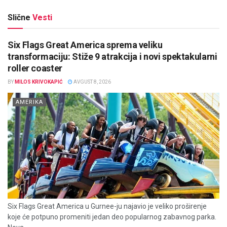
Slične
Vesti
Six Flags Great America sprema veliku
transformaciju: Stiže 9 atrakcija i novi spektakularni
roller coaster
BY
MILOS KRIVOKAPIĆ
AVGUST 8, 2026
AMERIKA
Six Flags Great America u Gurnee-ju najavio je veliko proširenje
koje će potpuno promeniti jedan deo popularnog zabavnog parka.