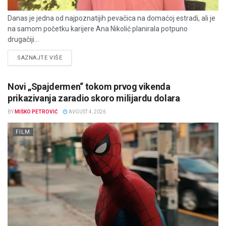
Danas je jedna od najpoznatijih pevačica na domaćoj estradi, ali je
na samom početku karijere Ana Nikolić planirala potpuno
drugačiji...
DETAILS
SAZNAJTE VIŠE
Novi „Spajdermen“ tokom prvog vikenda
prikazivanja zaradio skoro milijardu dolara
BY
MIŠKO PETROVIĆ
AVGUST 4, 2026
FILM