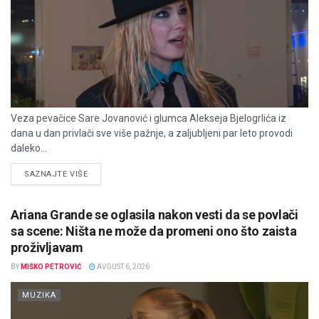
Veza pevačice Sare Jovanović i glumca Alekseja Bjelogrlića iz
dana u dan privlači sve više pažnje, a zaljubljeni par leto provodi
daleko...
DETAILS
SAZNAJTE VIŠE
Ariana Grande se oglasila nakon vesti da se povlači
sa scene: Ništa ne može da promeni ono što zaista
proživljavam
BY
MIŠKO PETROVIĆ
AVGUST 6, 2026
MUZIKA