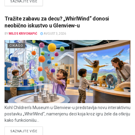
DETAILS
SAZNAJTE VIŠE
Tražite zabavu za decu? „WhirlWind“ donosi
neobično iskustvo u Glenview-u
BY
MILOS KRIVOKAPIĆ
AVGUST 3, 2026
CIKAGO
Kohl Children’s Museum u Glenview-u predstavlja novu interaktivnu
postavku „WhirlWind“, namenjenu deci koja kroz igru žele da otkriju
kako funkcionišu...
DETAILS
SAZNAJTE VIŠE