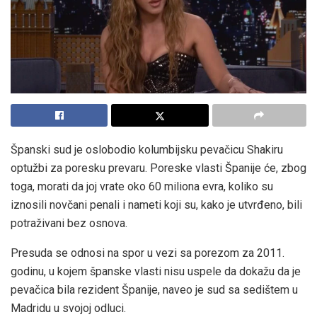
Španski sud je oslobodio kolumbijsku pevačicu Shakiru
optužbi za poresku prevaru. Poreske vlasti Španije će, zbog
toga, morati da joj vrate oko 60 miliona evra, koliko su
iznosili novčani penali i nameti koji su, kako je utvrđeno, bili
potraživani bez osnova.
Presuda se odnosi na spor u vezi sa porezom za 2011.
godinu, u kojem španske vlasti nisu uspele da dokažu da je
pevačica bila rezident Španije, naveo je sud sa sedištem u
Madridu u svojoj odluci.