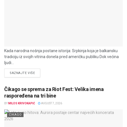
Kada narodna nošnja postane istorija: Srpkinja koja je balkansku
tradiciju iz svojih vitrina donela pred američku publiku Dok većina
ljudi...
DETAILS
SAZNAJTE VIŠE
Čikago se sprema za Riot Fest: Velika imena
raspoređena na tri bine
BY
MILOS KRIVOKAPIĆ
AVGUST 7, 2026
CIKAGO