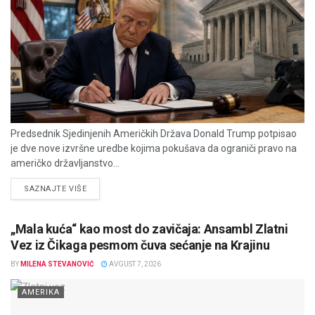
Predsednik Sjedinjenih Američkih Država Donald Trump potpisao
je dve nove izvršne uredbe kojima pokušava da ograniči pravo na
američko državljanstvo...
DETAILS
SAZNAJTE VIŠE
„Mala kuća“ kao most do zavičaja: Ansambl Zlatni
Vez iz Čikaga pesmom čuva sećanje na Krajinu
BY
MILENA STEVANOVIĆ
AVGUST 7, 2026
AMERIKA