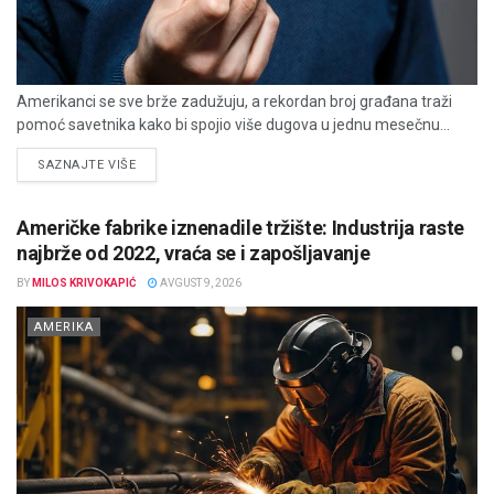
Amerikanci se sve brže zadužuju, a rekordan broj građana traži
pomoć savetnika kako bi spojio više dugova u jednu mesečnu...
DETAILS
SAZNAJTE VIŠE
Američke fabrike iznenadile tržište: Industrija raste
najbrže od 2022, vraća se i zapošljavanje
BY
MILOS KRIVOKAPIĆ
AVGUST 9, 2026
AMERIKA