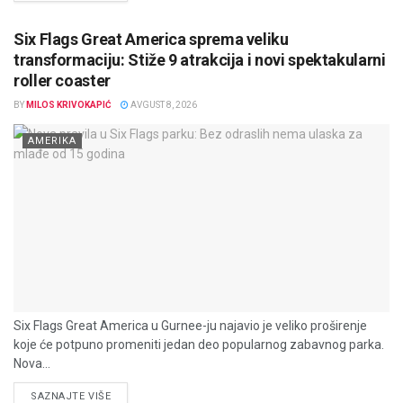
Six Flags Great America sprema veliku
transformaciju: Stiže 9 atrakcija i novi spektakularni
roller coaster
BY
MILOS KRIVOKAPIĆ
AVGUST 8, 2026
AMERIKA
Six Flags Great America u Gurnee-ju najavio je veliko proširenje
koje će potpuno promeniti jedan deo popularnog zabavnog parka.
Nova...
DETAILS
SAZNAJTE VIŠE