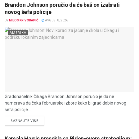
Brandon Johnson poručio da će baš on izabrati
novog šefa policije
BY
MILOS KRIVOKAPIĆ
AVGUST 8, 2026
AMERIKA
Gradonačelnik Čikaga Brandon Johnson poručio je da ne
namerava da čeka februarske izbore kako bi grad dobio novog
šefa policije....
DETAILS
SAZNAJTE VIŠE
Kamala Harris presekla sa Biden-ovom strategijom: