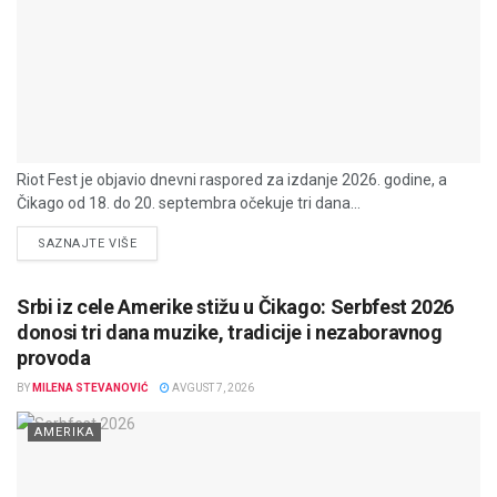
Riot Fest je objavio dnevni raspored za izdanje 2026. godine, a
Čikago od 18. do 20. septembra očekuje tri dana...
DETAILS
SAZNAJTE VIŠE
Srbi iz cele Amerike stižu u Čikago: Serbfest 2026
donosi tri dana muzike, tradicije i nezaboravnog
provoda
BY
MILENA STEVANOVIĆ
AVGUST 7, 2026
AMERIKA