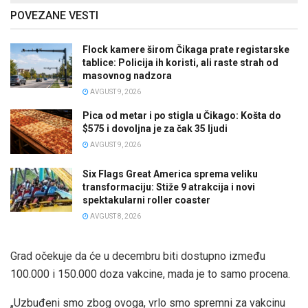
POVEZANE VESTI
Flock kamere širom Čikaga prate registarske
tablice: Policija ih koristi, ali raste strah od
masovnog nadzora
AVGUST 9, 2026
Pica od metar i po stigla u Čikago: Košta do
$575 i dovoljna je za čak 35 ljudi
AVGUST 9, 2026
Six Flags Great America sprema veliku
transformaciju: Stiže 9 atrakcija i novi
spektakularni roller coaster
AVGUST 8, 2026
Grad očekuje da će u decembru biti dostupno između
100.000 i 150.000 doza vakcine, mada je to samo procena.
„Uzbuđeni smo zbog ovoga, vrlo smo spremni za vakcinu