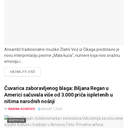
Ansambl tradicionalne muzike Zlatni Vez iz Čikaga predstavio je
novu interpretaciju pesme „Mala kuća“, numere koja nosi snažnu
emociju i...
DETAILS
SAZNAJTE VIŠE
Čuvarica zaboravljenog blaga: Biljana Regan u
Americi sačuvala više od 3.000 priča ispletenih u
nitima narodnih nošnji
BY
MARINA VUCKOVIC
AVGUST 7, 2026
AMERIKA