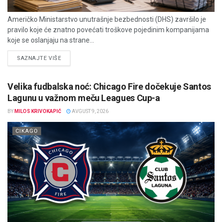
Američko Ministarstvo unutrašnje bezbednosti (DHS) završilo je
pravilo koje će znatno povećati troškove pojedinim kompanijama
koje se oslanjaju na strane...
DETAILS
SAZNAJTE VIŠE
Velika fudbalska noć: Chicago Fire dočekuje Santos
Lagunu u važnom meču Leagues Cup-a
BY
MILOS KRIVOKAPIĆ
AVGUST 9, 2026
CIKAGO