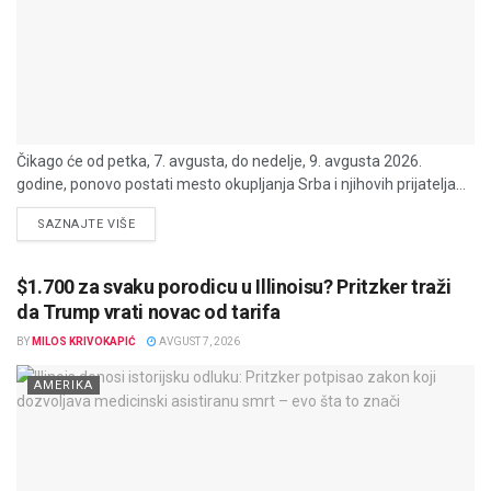
Čikago će od petka, 7. avgusta, do nedelje, 9. avgusta 2026.
godine, ponovo postati mesto okupljanja Srba i njihovih prijatelja...
DETAILS
SAZNAJTE VIŠE
$1.700 za svaku porodicu u Illinoisu? Pritzker traži
da Trump vrati novac od tarifa
BY
MILOS KRIVOKAPIĆ
AVGUST 7, 2026
AMERIKA