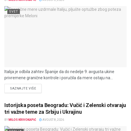
SVET
Italija je odbila zahtev Španije da do nedelje 9. avgusta ukine
privremene granične kontrole i poručila da mere ostaju na...
DETAILS
SAZNAJTE VIŠE
Istorijska poseta Beogradu: Vučić i Zelenski otvaraju
tri važne teme za Srbiju i Ukrajinu
BY
MILOS KRIVOKAPIĆ
AVGUST 8, 2026