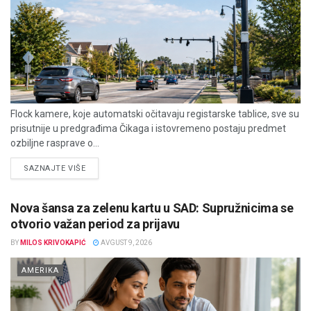
Flock kamere, koje automatski očitavaju registarske tablice, sve su
prisutnije u predgrađima Čikaga i istovremeno postaju predmet
ozbiljne rasprave o...
DETAILS
SAZNAJTE VIŠE
Nova šansa za zelenu kartu u SAD: Supružnicima se
otvorio važan period za prijavu
BY
MILOS KRIVOKAPIĆ
AVGUST 9, 2026
AMERIKA