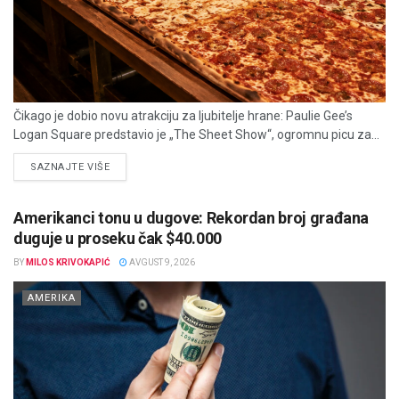
Čikago je dobio novu atrakciju za ljubitelje hrane: Paulie Gee’s
Logan Square predstavio je „The Sheet Show“, ogromnu picu za...
DETAILS
SAZNAJTE VIŠE
Amerikanci tonu u dugove: Rekordan broj građana
duguje u proseku čak $40.000
BY
MILOS KRIVOKAPIĆ
AVGUST 9, 2026
AMERIKA