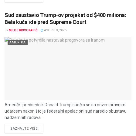
Sud zaustavio Trump-ov projekat od $400 miliona:
Bela kuća ide pred Supreme Court
BY
MILOS KRIVOKAPIĆ
AVGUST 8, 2026
AMERIKA
Američki predsednik Donald Trump suočio se sa novim pravnim
udarcem nakon što je federalni apelacioni sud naredio obustavu
nadzemnih radova...
DETAILS
SAZNAJTE VIŠE