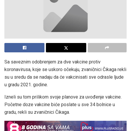
Sa saveznim odobrenjem za dve vakcine protiv
koronavirusa, koje se uskoro očekuju, zvaničnici Čikaga rekli
su u sredu da se nadaju da će vakcinisati sve odrasle ljude
u gradu 2021. godine.
Izneli su tom prilikom svoje planove za uvođenje vakcine.
Početne doze vakcine biće poslate u sve 34 bolnice u
gradu, rekli su zvaničnici Čikaga.