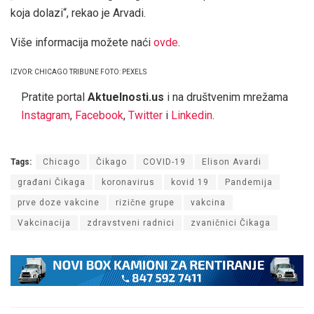
koja dolazi“, rekao je Arvadi.
Više informacija možete naći
ovde
.
IZVOR: CHICAGO TRIBUNE FOTO: PEXELS
Pratite portal
Aktuelnosti.us
i na društvenim mrežama
Instagram
,
Facebook
,
Twitter
i
Linkedin
.
Tags:
Chicago
Čikago
COVID-19
Elison Avardi
građani Čikaga
koronavirus
kovid 19
Pandemija
prve doze vakcine
rizične grupe
vakcina
Vakcinacija
zdravstveni radnici
zvaničnici Čikaga