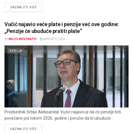
DETAILS
SAZNAJTE VIŠE
Vučić najavio veće plate i penzije već ove godine:
„Penzije će ubuduće pratiti plate“
BY
MILOS KRIVOKAPIĆ
AVGUST 9, 2026
SRBIJA
Predsednik Srbije Aleksandar Vučić najavio je da će penzije biti
povećane još tokom 2026. godine i poručio da bi ubuduće...
DETAILS
SAZNAJTE VIŠE