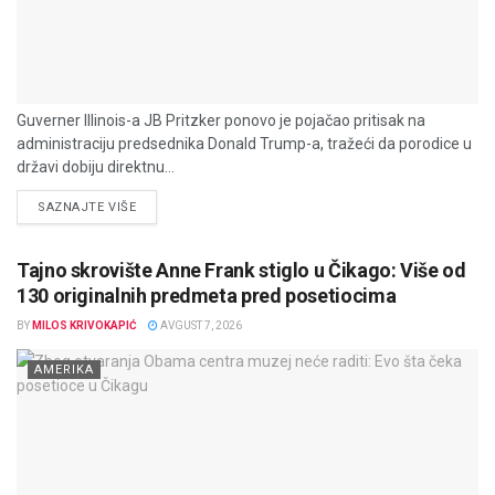
Guverner Illinois-a JB Pritzker ponovo je pojačao pritisak na
administraciju predsednika Donald Trump-a, tražeći da porodice u
državi dobiju direktnu...
DETAILS
SAZNAJTE VIŠE
Tajno skrovište Anne Frank stiglo u Čikago: Više od
130 originalnih predmeta pred posetiocima
BY
MILOS KRIVOKAPIĆ
AVGUST 7, 2026
AMERIKA