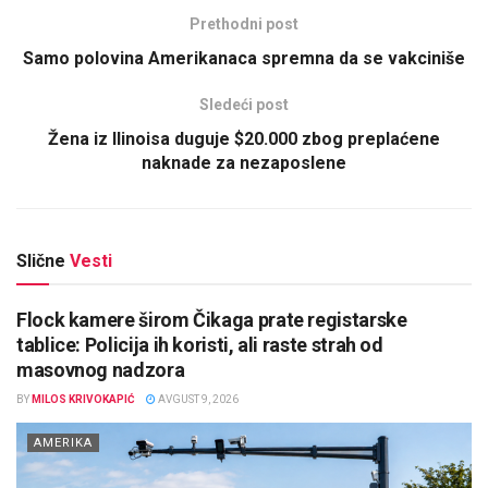
Prethodni post
Samo polovina Amerikanaca spremna da se vakciniše
Sledeći post
Žena iz Ilinoisa duguje $20.000 zbog preplaćene
naknade za nezaposlene
Slične
Vesti
Flock kamere širom Čikaga prate registarske
tablice: Policija ih koristi, ali raste strah od
masovnog nadzora
BY
MILOS KRIVOKAPIĆ
AVGUST 9, 2026
AMERIKA