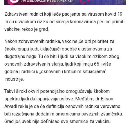
Zdravstveni radnici koji leče pacijente sa virusom kovid 19
ili su u visokom riziku od širenja koronavirusa prvi će primiti
vakcine, rekao je grad.
Nakon zdravstvenih radnika, vakcine će biti prioritet za
široku grupu ljudi, uključujući osoblje u ustanovama za
dugotrajnu negu. Tu će biti i ljudi sa visokim rizikom zbog
osnovnih zdravstvenih stanja, ljudi koji imaju 65 i više
godina i radnici u „osnovnim i kritičnim situacijama“
industrije.
Takvi široki okviri potencijalno omogućavaju širokom
spektru ljudi da ispunjavaju uslove. Međutim, dr Elison
Arvadi rekla je da će definicija osnovnih radnika verovatno
biti razjašnjena dodatnim smernicama saveznih zvaničnika.
Grad još uvek nije definisao sve smernice za vakcinu.