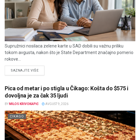
Supružnici nosilaca zelene karte u SAD dobili su važnu priliku
tokom avgusta, nakon što je State Department značajno pomerio
rokove...
DETAILS
SAZNAJTE VIŠE
Pica od metar i po stigla u Čikago: Košta do $575 i
dovoljna je za čak 35 ljudi
BY
MILOS KRIVOKAPIĆ
AVGUST 9, 2026
CIKAGO