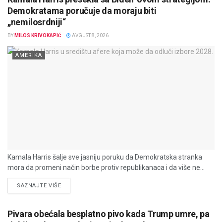
Demokratama poručuje da moraju biti
„nemilosrdniji“
BY
MILOS KRIVOKAPIĆ
AVGUST 8, 2026
AMERIKA
Kamala Harris šalje sve jasniju poruku da Demokratska stranka
mora da promeni način borbe protiv republikanaca i da više ne...
DETAILS
SAZNAJTE VIŠE
Pivara obećala besplatno pivo kada Trump umre, pa