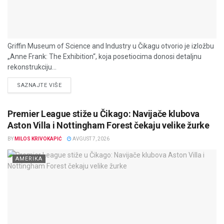
Griffin Museum of Science and Industry u Čikagu otvorio je izložbu
„Anne Frank: The Exhibition“, koja posetiocima donosi detaljnu
rekonstrukciju...
DETAILS
SAZNAJTE VIŠE
Premier League stiže u Čikago: Navijače klubova
Aston Villa i Nottingham Forest čekaju velike žurke
BY
MILOS KRIVOKAPIĆ
AVGUST 7, 2026
AMERIKA