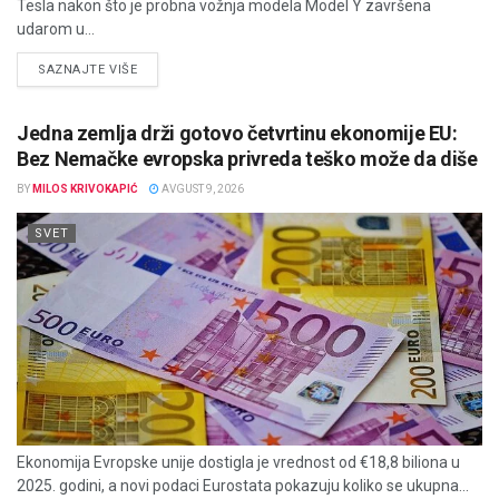
Tesla nakon što je probna vožnja modela Model Y završena
udarom u...
DETAILS
SAZNAJTE VIŠE
Jedna zemlja drži gotovo četvrtinu ekonomije EU:
Bez Nemačke evropska privreda teško može da diše
BY
MILOS KRIVOKAPIĆ
AVGUST 9, 2026
SVET
Ekonomija Evropske unije dostigla je vrednost od €18,8 biliona u
2025. godini, a novi podaci Eurostata pokazuju koliko se ukupna...