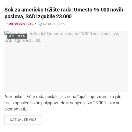
Šok za američko tržište rada: Umesto 95.000 novih
poslova, SAD izgubile 23.000
BY
MILOS KRIVOKAPIĆ
AVGUST 8, 2026
AMERIKA
Američko tržište rada poslalo je iznenađujuće upozorenje u julu:
broj zaposlenih van poljoprivrede smanjen je za 23.000, iako su
ekonomisti...
DETAILS
SAZNAJTE VIŠE