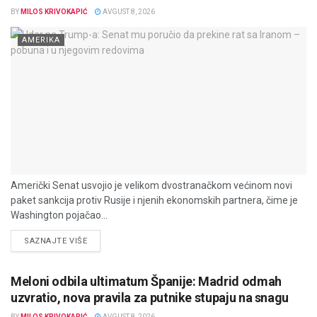
BY
MILOS KRIVOKAPIĆ
AVGUST 8, 2026
AMERIKA
Američki Senat usvojio je velikom dvostranačkom većinom novi
paket sankcija protiv Rusije i njenih ekonomskih partnera, čime je
Washington pojačao...
DETAILS
SAZNAJTE VIŠE
Meloni odbila ultimatum Španije: Madrid odmah
uzvratio, nova pravila za putnike stupaju na snagu
BY
MILOS KRIVOKAPIĆ
AVGUST 8, 2026