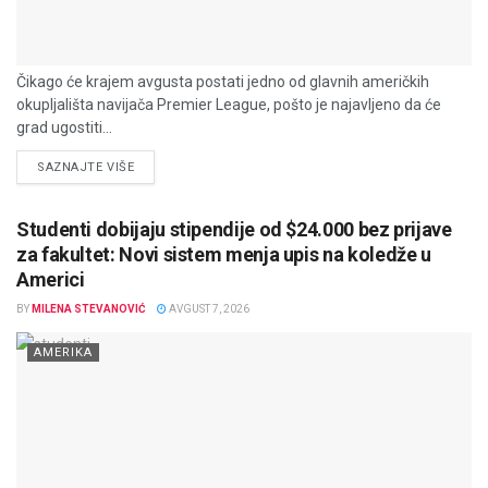
Čikago će krajem avgusta postati jedno od glavnih američkih
okupljališta navijača Premier League, pošto je najavljeno da će
grad ugostiti...
DETAILS
SAZNAJTE VIŠE
Studenti dobijaju stipendije od $24.000 bez prijave
za fakultet: Novi sistem menja upis na koledže u
Americi
BY
MILENA STEVANOVIĆ
AVGUST 7, 2026
AMERIKA