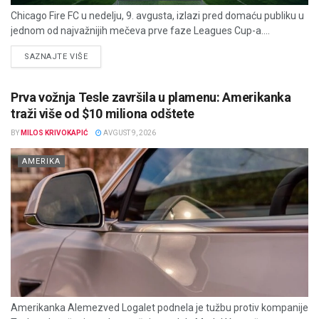
Chicago Fire FC u nedelju, 9. avgusta, izlazi pred domaću publiku u
jednom od najvažnijih mečeva prve faze Leagues Cup-a....
DETAILS
SAZNAJTE VIŠE
Prva vožnja Tesle završila u plamenu: Amerikanka
traži više od $10 miliona odštete
BY
MILOS KRIVOKAPIĆ
AVGUST 9, 2026
AMERIKA
Amerikanka Alemezved Logalet podnela je tužbu protiv kompanije