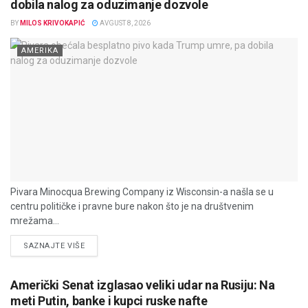
dobila nalog za oduzimanje dozvole
BY
MILOS KRIVOKAPIĆ
AVGUST 8, 2026
AMERIKA
Pivara Minocqua Brewing Company iz Wisconsin-a našla se u
centru političke i pravne bure nakon što je na društvenim
mrežama...
DETAILS
SAZNAJTE VIŠE
Američki Senat izglasao veliki udar na Rusiju: Na
meti Putin, banke i kupci ruske nafte