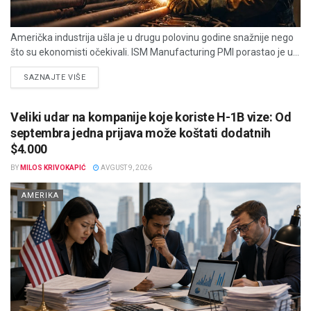
Američka industrija ušla je u drugu polovinu godine snažnije nego
što su ekonomisti očekivali. ISM Manufacturing PMI porastao je u...
DETAILS
SAZNAJTE VIŠE
Veliki udar na kompanije koje koriste H-1B vize: Od
septembra jedna prijava može koštati dodatnih
$4.000
BY
MILOS KRIVOKAPIĆ
AVGUST 9, 2026
AMERIKA