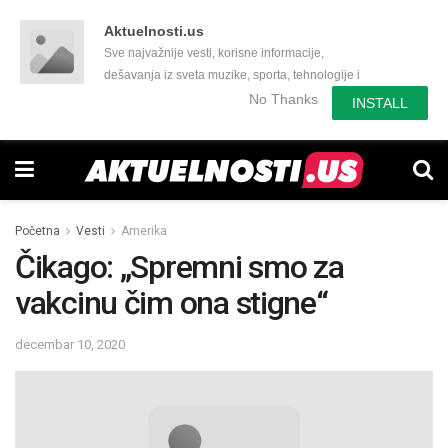
Aktuelnosti.us
Sve najvažnije vesti, korisne informacije,
dešavanja iz sveta muzike, sporta, tehnologije i
još mnogo toga zanimljivog.
No Thanks
INSTALL
Početna
Vesti
Amerika
Čikago: „Spremni smo za
vakcinu čim ona stigne“
decembar 10, 2020