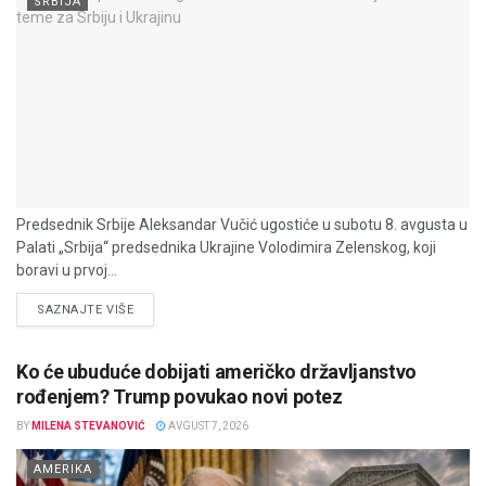
SRBIJA
Predsednik Srbije Aleksandar Vučić ugostiće u subotu 8. avgusta u
Palati „Srbija“ predsednika Ukrajine Volodimira Zelenskog, koji
boravi u prvoj...
DETAILS
SAZNAJTE VIŠE
Ko će ubuduće dobijati američko državljanstvo
rođenjem? Trump povukao novi potez
BY
MILENA STEVANOVIĆ
AVGUST 7, 2026
AMERIKA