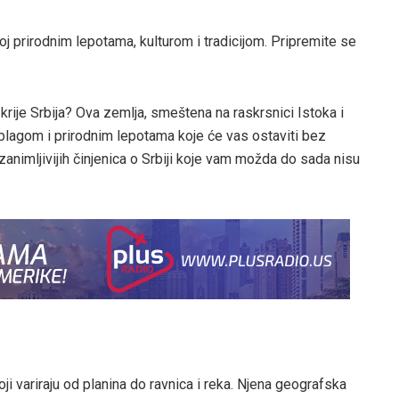
atoj prirodnim lepotama, kulturom i tradicijom. Pripremite se
 krije Srbija? Ova zemlja, smeštena na raskrsnici Istoka i
 blagom i prirodnim lepotama koje će vas ostaviti bez
animljivijih činjenica o Srbiji koje vam možda do sada nisu
i variraju od planina do ravnica i reka. Njena geografska