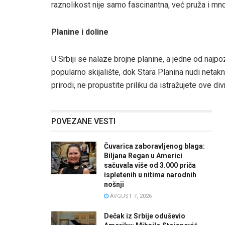
raznolikost nije samo fascinantna, već pruža i mn
Planine i doline
U Srbiji se nalaze brojne planine, a jedne od najpo
popularno skijalište, dok Stara Planina nudi netakn
prirodi, ne propustite priliku da istražujete ove di
POVEZANE VESTI
Čuvarica zaboravljenog blaga:
Biljana Regan u Americi
sačuvala više od 3.000 priča
ispletenih u nitima narodnih
nošnji
AVGUST 7, 2026
Dečak iz Srbije oduševio