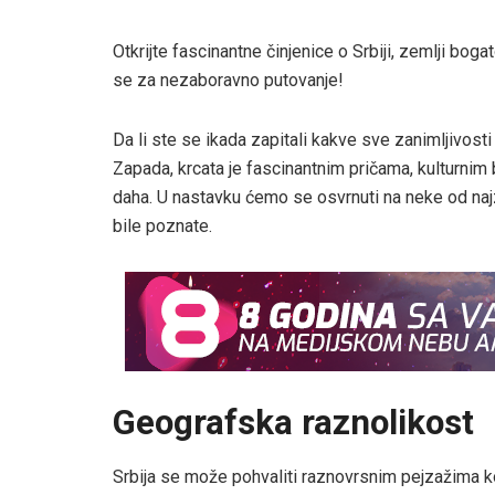
Otkrijte fascinantne činjenice o Srbiji, zemlji bog
se za nezaboravno putovanje!
Da li ste se ikada zapitali kakve sve zanimljivosti
Zapada, krcata je fascinantnim pričama, kulturnim
daha. U nastavku ćemo se osvrnuti na neke od najz
bile poznate.
Geografska raznolikost
Srbija se može pohvaliti raznovrsnim pejzažima koj