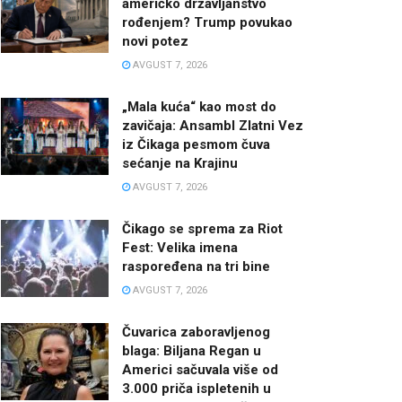
američko državljanstvo
rođenjem? Trump povukao
novi potez
AVGUST 7, 2026
„Mala kuća“ kao most do
zavičaja: Ansambl Zlatni Vez
iz Čikaga pesmom čuva
sećanje na Krajinu
AVGUST 7, 2026
Čikago se sprema za Riot
Fest: Velika imena
raspoređena na tri bine
AVGUST 7, 2026
Čuvarica zaboravljenog
blaga: Biljana Regan u
Americi sačuvala više od
3.000 priča ispletenih u