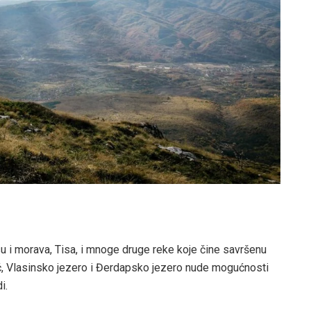
su i morava, Tisa, i mnoge druge reke koje čine savršenu
ić, Vlasinsko jezero i Đerdapsko jezero nude mogućnosti
i.