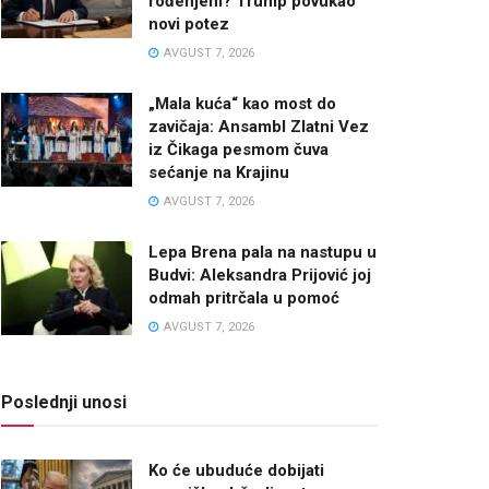
rođenjem? Trump povukao
novi potez
AVGUST 7, 2026
„Mala kuća“ kao most do
zavičaja: Ansambl Zlatni Vez
iz Čikaga pesmom čuva
sećanje na Krajinu
AVGUST 7, 2026
Lepa Brena pala na nastupu u
Budvi: Aleksandra Prijović joj
odmah pritrčala u pomoć
AVGUST 7, 2026
Poslednji unosi
Ko će ubuduće dobijati