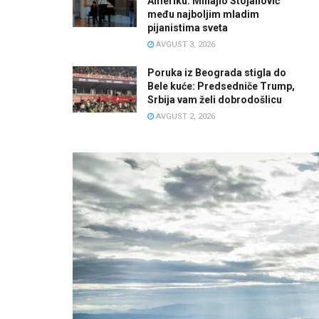
Ameriku: Mihajlo Stojanović
među najboljim mladim
pijanistima sveta
AVGUST 3, 2026
Poruka iz Beograda stigla do
Bele kuće: Predsedniče Trump,
Srbija vam želi dobrodošlicu
AVGUST 2, 2026