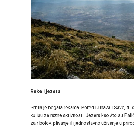
Reke i jezera
Srbija je bogata rekama. Pored Dunava i Save, tu 
kulisu za razne aktivnosti. Jezera kao što su Pal
za ribolov, plivanje ili jednostavno uživanje u prirod