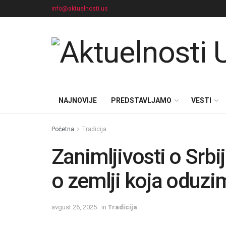
info@aktuelnosti.us
NAJNOVIJE
PREDSTAVLJAMO
VESTI
Početna
Tradicija
Zanimljivosti o Srbi
o zemlji koja oduzi
avgust 26, 2025
in
Tradicija