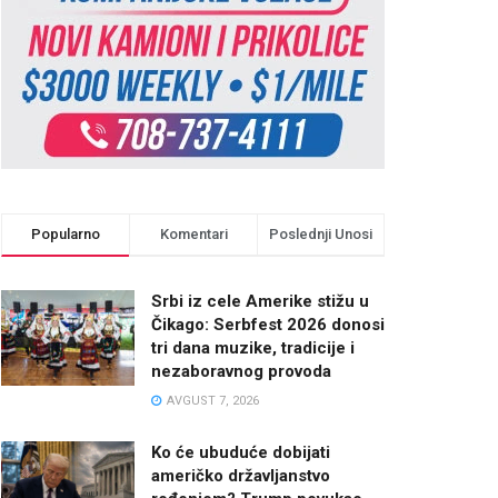
Popularno
Komentari
Poslednji Unosi
Srbi iz cele Amerike stižu u
Čikago: Serbfest 2026 donosi
tri dana muzike, tradicije i
nezaboravnog provoda
AVGUST 7, 2026
Ko će ubuduće dobijati
američko državljanstvo