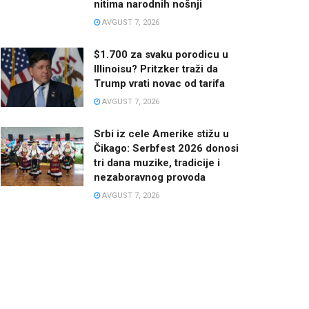
nitima narodnih nošnji
AVGUST 7, 2026
$1.700 za svaku porodicu u
Illinoisu? Pritzker traži da
Trump vrati novac od tarifa
AVGUST 7, 2026
Srbi iz cele Amerike stižu u
Čikago: Serbfest 2026 donosi
tri dana muzike, tradicije i
nezaboravnog provoda
AVGUST 7, 2026