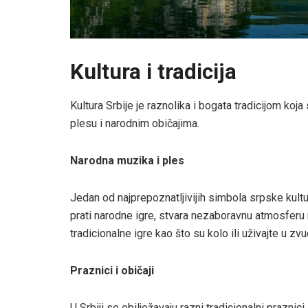
Kultura i tradicija
Kultura Srbije je raznolika i bogata tradicijom koj
plesu i narodnim običajima.
Narodna muzika i ples
Jedan od najprepoznatljivijih simbola srpske kult
prati narodne igre, stvara nezaboravnu atmosferu
tradicionalne igre kao što su kolo ili uživajte u z
Praznici i običaji
U Srbiji se obilježavaju razni tradicionalni praznici