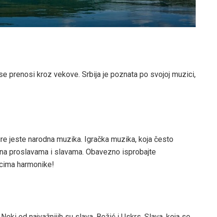
a se prenosi kroz vekove. Srbija je poznata po svojoj muzici,
ure jeste narodna muzika. Igračka muzika, koja često
 na proslavama i slavama. Obavezno isprobajte
vucima harmonike!
. Neki od najvažnijih su slava, Božić i Uskrs. Slava, koja se