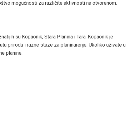
oštvo mogućnosti za različite aktivnosti na otvorenom.
znatijih su Kopaonik, Stara Planina i Tara. Kopaonik je
utu prirodu i razne staze za planinarenje. Ukoliko uživate u
vne planine.