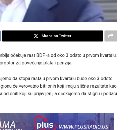
Share on Twitter
Srbija očekuje rast BDP-a od oko 3 odsto u prvom kvartalu,
prostor za povećanje plata i penzija.
ujemo da stopa rasta u prvom kvartalu bude oko 3 odsto.
onu će verovatno biti onih koji imaju slične rezultate kao
 od onih koji su prijavljeni, a očekujemo da stignu i podaci