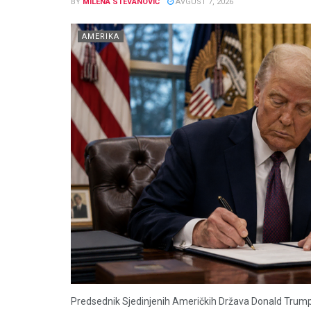
BY
MILENA STEVANOVIĆ
AVGUST 7, 2026
AMERIKA
Predsednik Sjedinjenih Američkih Država Donald Trump