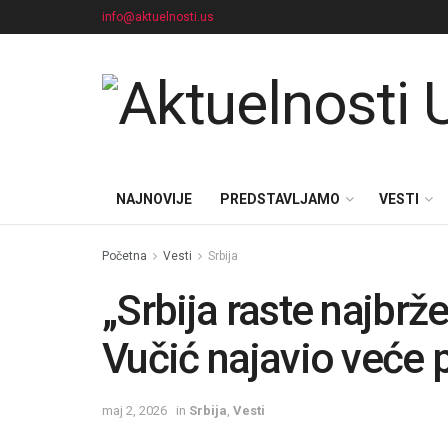
info@aktuelnosti.us
NAJNOVIJE
PREDSTAVLJAMO
VESTI
Početna
Vesti
Srbija
„Srbija raste najbrž
Vučić najavio veće p
maj 2, 2026
in
Srbija
,
Vesti