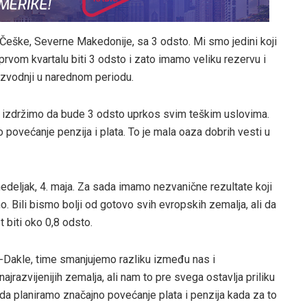
, Češke, Severne Makedonije, sa 3 odsto. Mi smo jedini koji
rvom kvartalu biti 3 odsto i zato imamo veliku rezervu i
oizvodnji u narednom periodu.
a izdržimo da bude 3 odsto uprkos svim teškim uslovima.
ovećanje penzija i plata. To je mala oaza dobrih vesti u
deljak, 4. maja. Za sada imamo nezvanične rezultate koji
o. Bili bismo bolji od gotovo svih evropskih zemalja, ali da
 biti oko 0,8 odsto.
-Dakle, time smanjujemo razliku između nas i
najrazvijenijih zemalja, ali nam to pre svega ostavlja priliku
da planiramo značajno povećanje plata i penzija kada za to