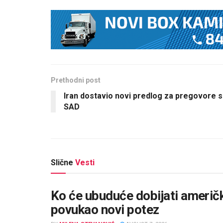
Prethodni post
Iran dostavio novi predlog za pregovore 
SAD
Slične
Vesti
Ko će ubuduće dobijati američ
povukao novi potez