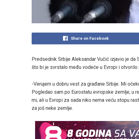
Share on Facebook
Predsednik Srbije Aleksandar Vučić izjavio je da 
što bi je svrstalo među vodeće u Evropi i otvorilo 
-Verujem u dobru vest za građane Srbije. Mi oček
Pogledao sam po Eurostatu evropske zemlje, u regi
mi, ali u Evropi za sada niko nema veću stopu rasta
za još neke zemlje.