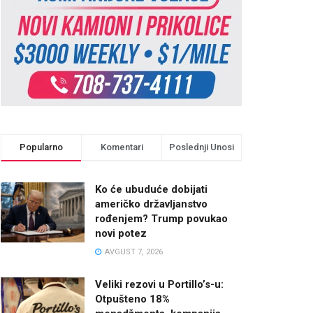
Popularno
Komentari
Poslednji Unosi
Ko će ubuduće dobijati
američko državljanstvo
rođenjem? Trump povukao
novi potez
AVGUST 7, 2026
Veliki rezovi u Portillo’s-u:
Otpušteno 18%