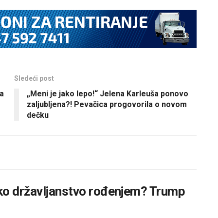
Sledeći post
sa
„Meni je jako lepo!“ Jelena Karleuša ponovo
zaljubljena?! Pevačica progovorila o novom
dečku
ko državljanstvo rođenjem? Trump