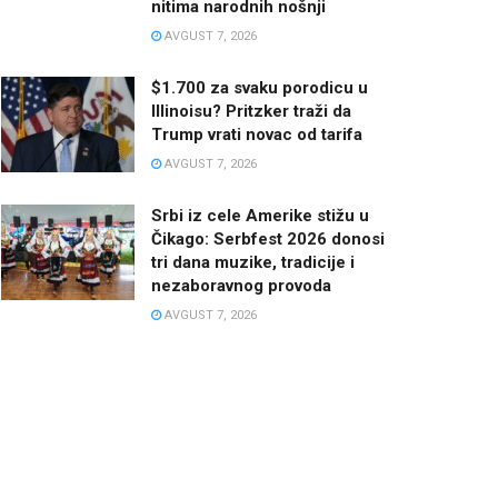
nitima narodnih nošnji
AVGUST 7, 2026
$1.700 za svaku porodicu u
Illinoisu? Pritzker traži da
Trump vrati novac od tarifa
AVGUST 7, 2026
Srbi iz cele Amerike stižu u
Čikago: Serbfest 2026 donosi
tri dana muzike, tradicije i
nezaboravnog provoda
AVGUST 7, 2026