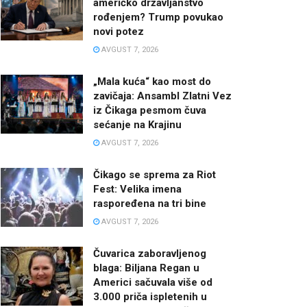
američko državljanstvo
rođenjem? Trump povukao
novi potez
AVGUST 7, 2026
„Mala kuća“ kao most do
zavičaja: Ansambl Zlatni Vez
iz Čikaga pesmom čuva
sećanje na Krajinu
AVGUST 7, 2026
Čikago se sprema za Riot
Fest: Velika imena
raspoređena na tri bine
AVGUST 7, 2026
Čuvarica zaboravljenog
blaga: Biljana Regan u
Americi sačuvala više od
3.000 priča ispletenih u