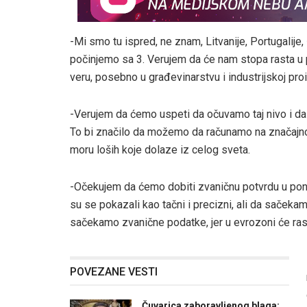
-Mi smo tu ispred, ne znam, Litvanije, Portugalije
počinjemo sa 3. Verujem da će nam stopa rasta u p
veru, posebno u građevinarstvu i industrijskoj pr
-Verujem da ćemo uspeti da očuvamo taj nivo i d
To bi značilo da možemo da računamo na značajno p
moru loših koje dolaze iz celog sveta.
-Očekujem da ćemo dobiti zvaničnu potvrdu u pone
su se pokazali kao tačni i precizni, ali da sačekam
sačekamo zvanične podatke, jer u evrozoni će rast
POVEZANE VESTI
Čuvarica zaboravljenog blaga: