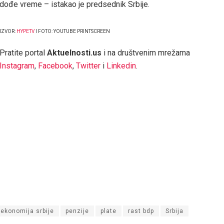
dođe vreme – istakao je predsednik Srbije.
IZVOR:
HYPETV
I FOTO: YOUTUBE PRINTSCREEN
Pratite portal
Aktuelnosti.us
i na društvenim mrežama
Instagram
,
Facebook
,
Twitter
i
Linkedin
.
ekonomija srbije
penzije
plate
rast bdp
Srbija