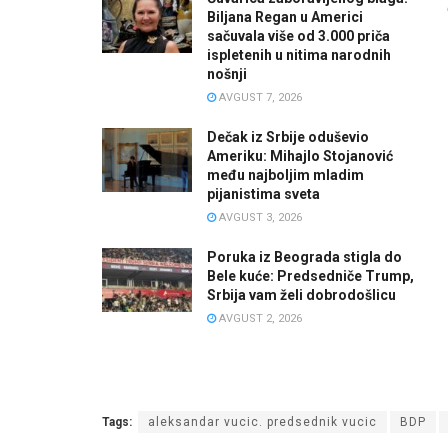
Biljana Regan u Americi
sačuvala više od 3.000 priča
ispletenih u nitima narodnih
nošnji
AVGUST 7, 2026
Dečak iz Srbije oduševio
Ameriku: Mihajlo Stojanović
među najboljim mladim
pijanistima sveta
AVGUST 3, 2026
Poruka iz Beograda stigla do
Bele kuće: Predsedniče Trump,
Srbija vam želi dobrodošlicu
AVGUST 2, 2026
Tags:
aleksandar vucic. predsednik vucic
BDP