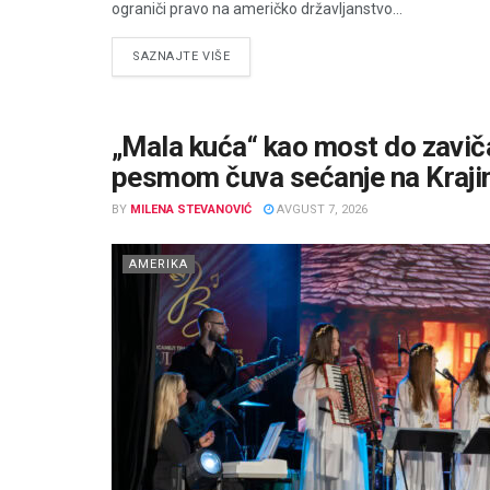
ograniči pravo na američko državljanstvo...
DETAILS
SAZNAJTE VIŠE
„Mala kuća“ kao most do zaviča
pesmom čuva sećanje na Kraji
BY
MILENA STEVANOVIĆ
AVGUST 7, 2026
AMERIKA