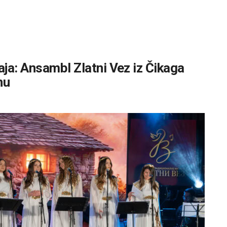
ja: Ansambl Zlatni Vez iz Čikaga
nu