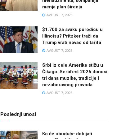
menadžmenta, kompanija
menja plan širenja
AVGUST 7, 2026
$1.700 za svaku porodicu u
Illinoisu? Pritzker traži da
Trump vrati novac od tarifa
AVGUST 7, 2026
Srbi iz cele Amerike stižu u
Čikago: Serbfest 2026 donosi
tri dana muzike, tradicije i
nezaboravnog provoda
AVGUST 7, 2026
Poslednji unosi
Ko će ubuduće dobijati