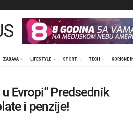
ZABAVA
LIFESTYLE
SPORT
TECH
KORISNE 
e u Evropi“ Predsednik
late i penzije!