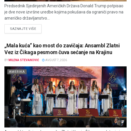
Predsednik Sjedinjenih Američkih Država Donald Trump potpisao
je dve nove izvršne uredbe kojima pokušava da ograniči pravo na
američko državljanstvo...
DETAILS
SAZNAJTE VIŠE
„Mala kuća“ kao most do zavičaja: Ansambl Zlatni
Vez iz Čikaga pesmom čuva sećanje na Krajinu
BY
MILENA STEVANOVIĆ
AVGUST 7, 2026
AMERIKA