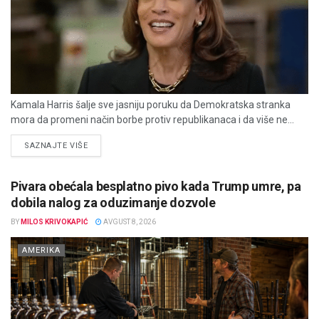
Kamala Harris šalje sve jasniju poruku da Demokratska stranka
mora da promeni način borbe protiv republikanaca i da više ne...
DETAILS
SAZNAJTE VIŠE
Pivara obećala besplatno pivo kada Trump umre, pa
dobila nalog za oduzimanje dozvole
BY
MILOS KRIVOKAPIĆ
AVGUST 8, 2026
AMERIKA