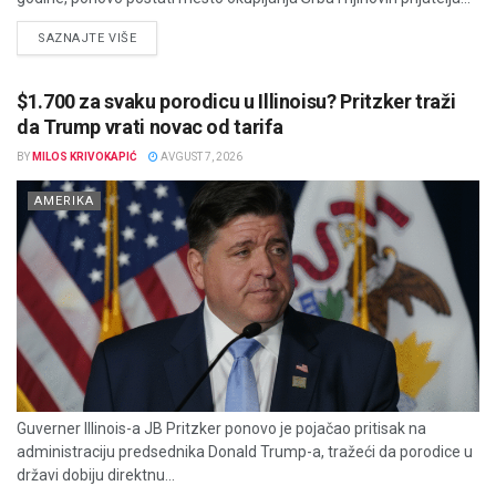
DETAILS
SAZNAJTE VIŠE
$1.700 za svaku porodicu u Illinoisu? Pritzker traži
da Trump vrati novac od tarifa
BY
MILOS KRIVOKAPIĆ
AVGUST 7, 2026
AMERIKA
Guverner Illinois-a JB Pritzker ponovo je pojačao pritisak na
administraciju predsednika Donald Trump-a, tražeći da porodice u
državi dobiju direktnu...