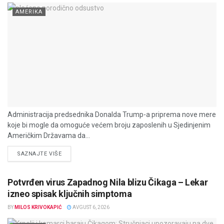
AMERIKA
Administracija predsednika Donalda Trump-a priprema nove mere
koje bi mogle da omoguće većem broju zaposlenih u Sjedinjenim
Američkim Državama da...
DETAILS
SAZNAJTE VIŠE
Potvrđen virus Zapadnog Nila blizu Čikaga – Lekar
izneo spisak ključnih simptoma
BY
MILOS KRIVOKAPIĆ
AVGUST 6, 2026