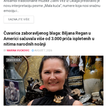
Ansambl tradicionalne muzike Zlatni Vez iz Čikaga predstavio je
novu interpretaciju pesme „Mala kuća“, numere koja nosi snažnu
emociju i...
DETAILS
SAZNAJTE VIŠE
Čuvarica zaboravljenog blaga: Biljana Regan u
Americi sačuvala više od 3.000 priča ispletenih u
nitima narodnih nošnji
BY
MARINA VUCKOVIC
AVGUST 7, 2026
AMERIKA