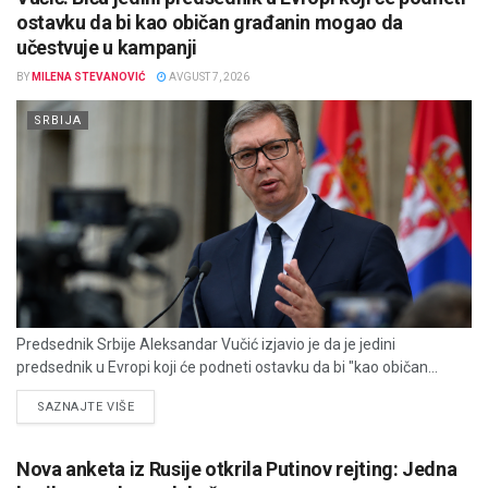
ostavku da bi kao običan građanin mogao da
učestvuje u kampanji
BY
MILENA STEVANOVIĆ
AVGUST 7, 2026
SRBIJA
Predsednik Srbije Aleksandar Vučić izjavio je da je jedini
predsednik u Evropi koji će podneti ostavku da bi "kao običan...
DETAILS
SAZNAJTE VIŠE
Nova anketa iz Rusije otkrila Putinov rejting: Jedna