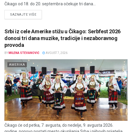
Čikago od 18. do 20. septembra očekuje tri dana...
DETAILS
SAZNAJTE VIŠE
Srbi iz cele Amerike stižu u Čikago: Serbfest 2026
donosi tri dana muzike, tradicije i nezaboravnog
provoda
BY
MILENA STEVANOVIĆ
AVGUST 7, 2026
AMERIKA
Čikago će od petka, 7. avgusta, do nedelje, 9. avgusta 2026.
godine, ponovo postati mesto okupljanja Srba i njihovih prijatelja...