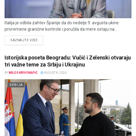
Italija je odbila zahtev Španije da do nedelje 9. avgusta ukine
privremene granične kontrole i poručila da mere ostaju na...
DETAILS
SAZNAJTE VIŠE
Istorijska poseta Beogradu: Vučić i Zelenski otvaraju
tri važne teme za Srbiju i Ukrajinu
BY
MILOS KRIVOKAPIĆ
AVGUST 8, 2026
SRBIJA