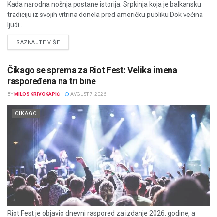
Kada narodna nošnja postane istorija: Srpkinja koja je balkansku
tradiciju iz svojih vitrina donela pred američku publiku Dok većina
ljudi...
DETAILS
SAZNAJTE VIŠE
Čikago se sprema za Riot Fest: Velika imena
raspoređena na tri bine
BY
MILOS KRIVOKAPIĆ
AVGUST 7, 2026
CIKAGO
Riot Fest je objavio dnevni raspored za izdanje 2026. godine, a