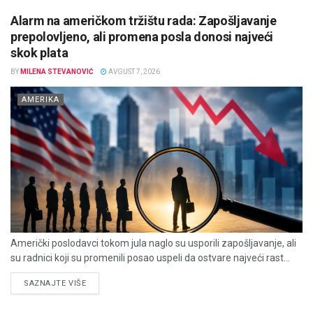
Alarm na američkom tržištu rada: Zapošljavanje
prepolovljeno, ali promena posla donosi najveći
skok plata
BY
MILENA STEVANOVIĆ
AVGUST 7, 2026
AMERIKA
Američki poslodavci tokom jula naglo su usporili zapošljavanje, ali
su radnici koji su promenili posao uspeli da ostvare najveći rast...
DETAILS
SAZNAJTE VIŠE