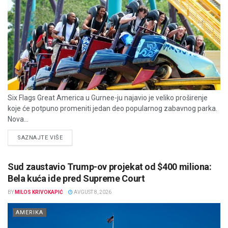
Six Flags Great America u Gurnee-ju najavio je veliko proširenje
koje će potpuno promeniti jedan deo popularnog zabavnog parka.
Nova...
DETAILS
SAZNAJTE VIŠE
Sud zaustavio Trump-ov projekat od $400 miliona:
Bela kuća ide pred Supreme Court
BY
MILOS KRIVOKAPIĆ
AVGUST 8, 2026
AMERIKA