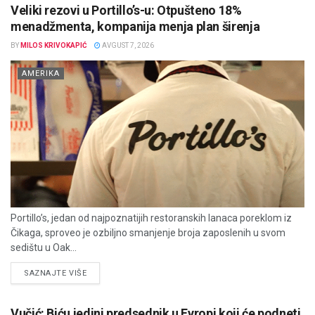
Veliki rezovi u Portillo’s-u: Otpušteno 18%
menadžmenta, kompanija menja plan širenja
BY
MILOS KRIVOKAPIĆ
AVGUST 7, 2026
AMERIKA
Portillo’s, jedan od najpoznatijih restoranskih lanaca poreklom iz
Čikaga, sproveo je ozbiljno smanjenje broja zaposlenih u svom
sedištu u Oak...
DETAILS
SAZNAJTE VIŠE
Vučić: Biću jedini predsednik u Evropi koji će podneti