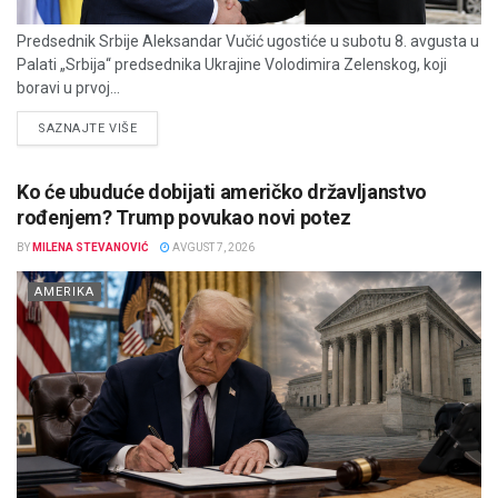
Predsednik Srbije Aleksandar Vučić ugostiće u subotu 8. avgusta u
Palati „Srbija“ predsednika Ukrajine Volodimira Zelenskog, koji
boravi u prvoj...
DETAILS
SAZNAJTE VIŠE
Ko će ubuduće dobijati američko državljanstvo
rođenjem? Trump povukao novi potez
BY
MILENA STEVANOVIĆ
AVGUST 7, 2026
AMERIKA