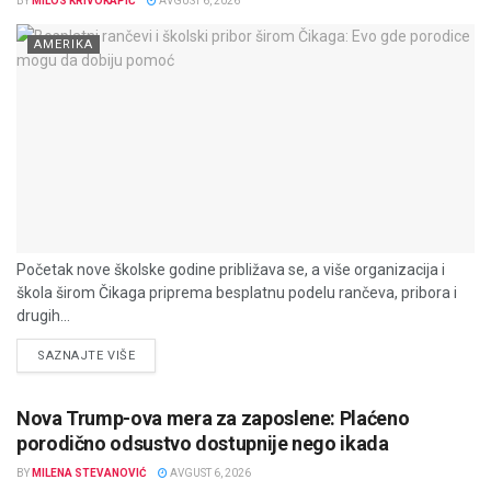
BY
MILOS KRIVOKAPIĆ
AVGUST 6, 2026
AMERIKA
Početak nove školske godine približava se, a više organizacija i
škola širom Čikaga priprema besplatnu podelu rančeva, pribora i
drugih...
DETAILS
SAZNAJTE VIŠE
Nova Trump-ova mera za zaposlene: Plaćeno
porodično odsustvo dostupnije nego ikada
BY
MILENA STEVANOVIĆ
AVGUST 6, 2026