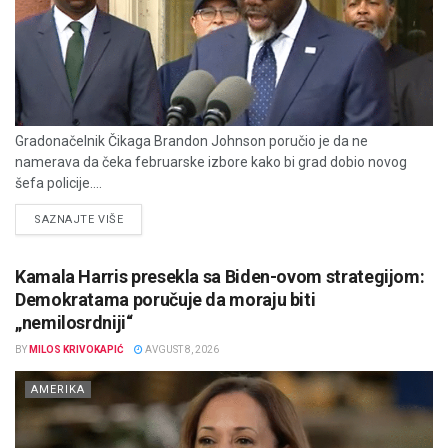
Gradonačelnik Čikaga Brandon Johnson poručio je da ne
namerava da čeka februarske izbore kako bi grad dobio novog
šefa policije....
DETAILS
SAZNAJTE VIŠE
Kamala Harris presekla sa Biden-ovom strategijom:
Demokratama poručuje da moraju biti
„nemilosrdniji“
BY
MILOS KRIVOKAPIĆ
AVGUST 8, 2026
AMERIKA