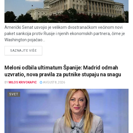
Američki Senat usvojio je velikom dvostranačkom većinom novi
paket sankcija protiv Rusije i njenih ekonomskih partnera, čime je
Washington pojačao...
DETAILS
SAZNAJTE VIŠE
Meloni odbila ultimatum Španije: Madrid odmah
uzvratio, nova pravila za putnike stupaju na snagu
BY
MILOS KRIVOKAPIĆ
AVGUST 8, 2026
SVET