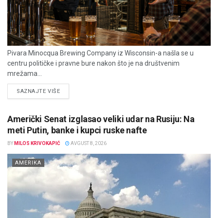
Pivara Minocqua Brewing Company iz Wisconsin-a našla se u
centru političke i pravne bure nakon što je na društvenim
mrežama...
DETAILS
SAZNAJTE VIŠE
Američki Senat izglasao veliki udar na Rusiju: Na
meti Putin, banke i kupci ruske nafte
BY
MILOS KRIVOKAPIĆ
AVGUST 8, 2026
AMERIKA