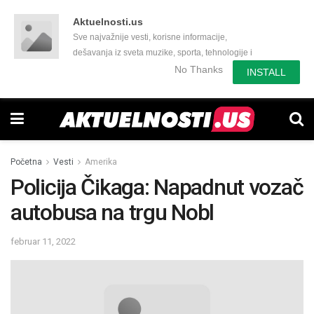
Aktuelnosti.us
Sve najvažnije vesti, korisne informacije,
dešavanja iz sveta muzike, sporta, tehnologije i
još mnogo toga zanimljivog.
No Thanks
INSTALL
Početna
Vesti
Amerika
Policija Čikaga: Napadnut vozač
autobusa na trgu Nobl
februar 11, 2022