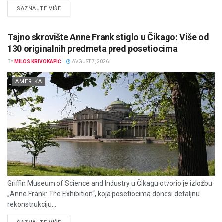
DETAILS
SAZNAJTE VIŠE
Tajno skrovište Anne Frank stiglo u Čikago: Više od
130 originalnih predmeta pred posetiocima
BY
MILOS KRIVOKAPIĆ
AVGUST 7, 2026
AMERIKA
Griffin Museum of Science and Industry u Čikagu otvorio je izložbu
„Anne Frank: The Exhibition“, koja posetiocima donosi detaljnu
rekonstrukciju...
DETAILS