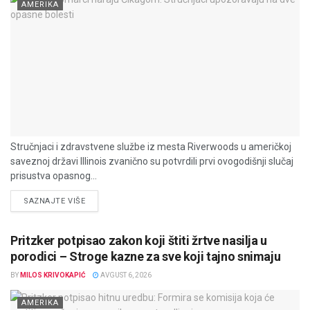
AMERIKA
Stručnjaci i zdravstvene službe iz mesta Riverwoods u američkoj
saveznoj državi Illinois zvanično su potvrdili prvi ovogodišnji slučaj
prisustva opasnog...
DETAILS
SAZNAJTE VIŠE
Pritzker potpisao zakon koji štiti žrtve nasilja u
porodici – Stroge kazne za sve koji tajno snimaju
BY
MILOS KRIVOKAPIĆ
AVGUST 6, 2026
AMERIKA