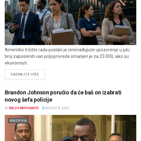
Američko tržište rada poslalo je iznenađujuće upozorenje u julu:
broj zaposlenih van poljoprivrede smanjen je za 23.000, iako su
ekonomisti...
DETAILS
SAZNAJTE VIŠE
Brandon Johnson poručio da će baš on izabrati
novog šefa policije
BY
MILOS KRIVOKAPIĆ
AVGUST 8, 2026
AMERIKA