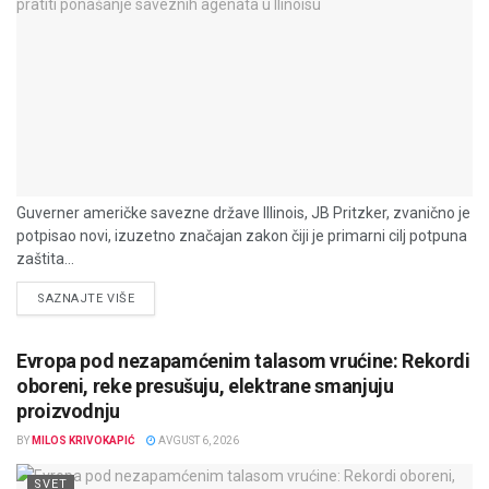
Guverner američke savezne države Illinois, JB Pritzker, zvanično je
potpisao novi, izuzetno značajan zakon čiji je primarni cilj potpuna
zaštita...
DETAILS
SAZNAJTE VIŠE
Evropa pod nezapamćenim talasom vrućine: Rekordi
oboreni, reke presušuju, elektrane smanjuju
proizvodnju
BY
MILOS KRIVOKAPIĆ
AVGUST 6, 2026
SVET