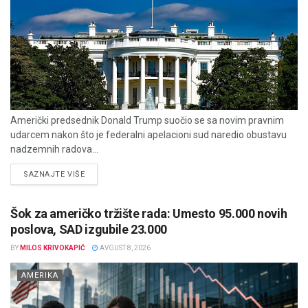
Američki predsednik Donald Trump suočio se sa novim pravnim
udarcem nakon što je federalni apelacioni sud naredio obustavu
nadzemnih radova...
DETAILS
SAZNAJTE VIŠE
Šok za američko tržište rada: Umesto 95.000 novih
poslova, SAD izgubile 23.000
BY
MILOS KRIVOKAPIĆ
AVGUST 8, 2026
AMERIKA