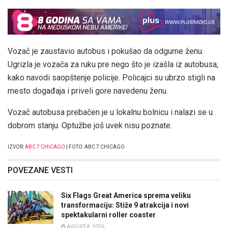
Vozač je zaustavio autobus i pokušao da odgurne ženu.
Ugrizla je vozača za ruku pre nego što je izašla iz autobusa,
kako navodi saopštenje policije. Policajci su ubrzo stigli na
mesto događaja i priveli gore navedenu ženu.
Vozač autobusa prebačen je u lokalnu bolnicu i nalazi se u
dobrom stanju. Optužbe još uvek nisu poznate.
IZVOR:
ABC 7 CHICAGO
| FOTO: ABC 7 CHICAGO
POVEZANE VESTI
Six Flags Great America sprema veliku
transformaciju: Stiže 9 atrakcija i novi
spektakularni roller coaster
AVGUST 8, 2026