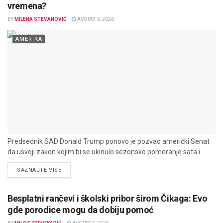
vremena?
BY
MILENA STEVANOVIĆ
AVGUST 6, 2026
AMERIKA
Predsednik SAD Donald Trump ponovo je pozvao američki Senat
da usvoji zakon kojim bi se ukinulo sezonsko pomeranje sata i...
DETAILS
SAZNAJTE VIŠE
Besplatni rančevi i školski pribor širom Čikaga: Evo
gde porodice mogu da dobiju pomoć