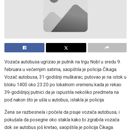
Vozača autobusa ugrizao je putnik na trgu Nobl u sredu 9.
februara u večernjim satima, saopštila je policija Čikaga.
Vozač autobusa, 31-godišnji muškarac, putovao je na istok u
bloku 1400 oko 23:20 po lokalnom vremenu kada je rekao
39-godišnjoj putnici da je ispustila nekoliko predmeta na
pod nakon što je ušla u autobus, istakla je policija.
Žena se razbesnela i počela da psuje vozača autobusa, i
pokušala da posegne oko stakla kako bi zgrabila vozača
dok se autobus još kretao, saopštila je policija Čikaga.