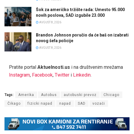
Šok za američko tržište rada: Umesto 95.000
novih poslova, SAD izgubile 23.000
AVGUST 8, 2026
Brandon Johnson poručio da će baš on izabrati
novog šefa policije
AVGUST 8, 2026
Pratite portal
Aktuelnosti.us
i na društvenim mrežama
Instagram
,
Facebook
,
Twitter
i
Linkedin
.
Tags:
Amerika
Autobus
autobuski prevoz
Chicago
Čikago
fizicki napad
napad
SAD
vozači