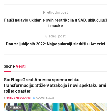
Prethodni post
Fauči najavio ukidanje svih restrikcija u SAD, uključujući
i maske
Sledeći post
Dan zaljubljenih 2022: Najpopularniji slatkiši u Americi
Slične
Vesti
Six Flags Great America sprema veliku
transformaciju: Stiže 9 atrakcija i novi spektakularni
roller coaster
BY
MILOS KRIVOKAPIĆ
AVGUST 8, 2026
AMERIKA