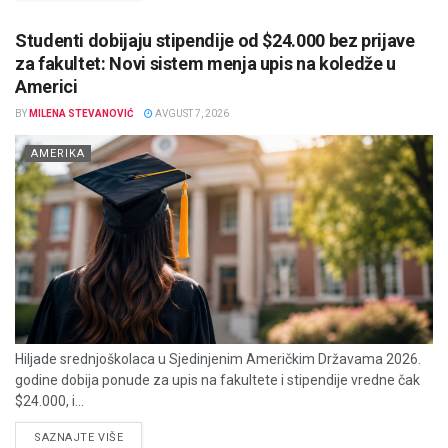
Studenti dobijaju stipendije od $24.000 bez prijave
za fakultet: Novi sistem menja upis na koledže u
Americi
BY
MILENA STEVANOVIĆ
AVGUST 7, 2026
AMERIKA
Hiljade srednjoškolaca u Sjedinjenim Američkim Državama 2026.
godine dobija ponude za upis na fakultete i stipendije vredne čak
$24.000, i...
DETAILS
SAZNAJTE VIŠE