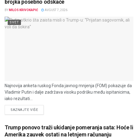
brojka posebno odskače
BY
MILOS KRIVOKAPIĆ
AVGUST 7, 2026
SVET
Najnovija anketa ruskog Fonda javnog mnjenja (FOM) pokazuje da
Vladimir Putin i dalje zadržava visoku podršku među ispitanicima,
iako rezultati...
DETAILS
SAZNAJTE VIŠE
Trump ponovo traži ukidanje pomeranja sata: Hoće li
Amerika zauvek ostati na letnjem računanju