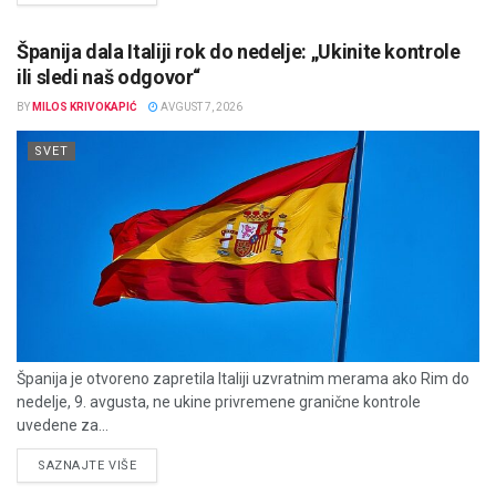
Španija dala Italiji rok do nedelje: „Ukinite kontrole
ili sledi naš odgovor“
BY
MILOS KRIVOKAPIĆ
AVGUST 7, 2026
SVET
Španija je otvoreno zapretila Italiji uzvratnim merama ako Rim do
nedelje, 9. avgusta, ne ukine privremene granične kontrole
uvedene za...
DETAILS
SAZNAJTE VIŠE