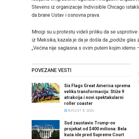
Stevens iz organizacije Indivisible Chicago istakl
da brane Ustav i osnovna prava.
Mnogi su u protestu videli priliku da se usprotive 
iz Meksika, kazala je da je došla da „podiže glas 
„Većina nije saglasna s ovim putem kojim idemo –
POVEZANE VESTI
Six Flags Great America sprema
veliku transformaciju: Stiže 9
atrakcija i novi spektakularni
roller coaster
AVGUST 8, 2026
Sud zaustavio Trump-ov
projekat od $400 miliona: Bela
kuća ide pred Supreme Court