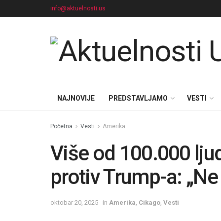
info@aktuelnosti.us
NAJNOVIJE
PREDSTAVLJAMO
VESTI
Početna
Vesti
Amerika
Više od 100.000 lju
protiv Trump-a: „Ne 
oktobar 20, 2025
in
Amerika
,
Cikago
,
Vesti