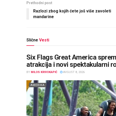
Prethodni post
Razlozi zbog kojih ćete još više zavoleti
mandarine
Slične
Vesti
Six Flags Great America sprema
atrakcija i novi spektakularni r
BY
MILOS KRIVOKAPIĆ
AVGUST 8, 2026
AMERIKA