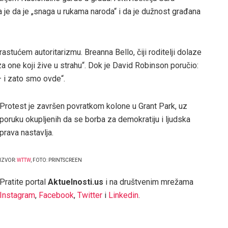
a je da je „snaga u rukama naroda“ i da je dužnost građana
rastućem autoritarizmu. Breanna Bello, čiji roditelji dolaze
za one koji žive u strahu“. Dok je David Robinson poručio:
 i zato smo ovde“.
Protest je završen povratkom kolone u Grant Park, uz
poruku okupljenih da se borba za demokratiju i ljudska
prava nastavlja.
IZVOR:
WTTW
, FOTO: PRINTSCREEN
Pratite portal
Aktuelnosti.us
i na društvenim mrežama
Instagram
,
Facebook
,
Twitter
i
Linkedin
.