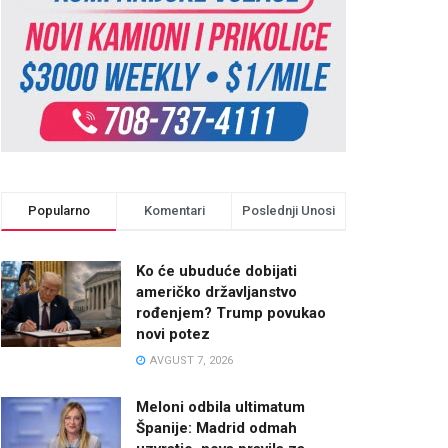
Popularno
Komentari
Poslednji Unosi
Ko će ubuduće dobijati
američko državljanstvo
rođenjem? Trump povukao
novi potez
AVGUST 7, 2026
Meloni odbila ultimatum
Španije: Madrid odmah