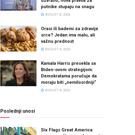
uzvratio, nova pravila za
putnike stupaju na snagu
AVGUST 8, 2026
Orasi ili bademi za zdravije
srce? Jedan ima malu, ali
važnu prednost
AVGUST 8, 2026
Kamala Harris presekla sa
Biden-ovom strategijom:
Demokratama poručuje da
moraju biti „nemilosrdniji“
AVGUST 8, 2026
Poslednji unosi
Six Flags Great America