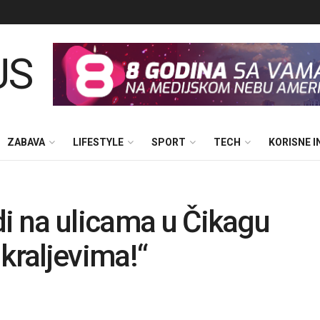
ZABAVA
LIFESTYLE
SPORT
TECH
KORISNE 
di na ulicama u Čikagu
kraljevima!“