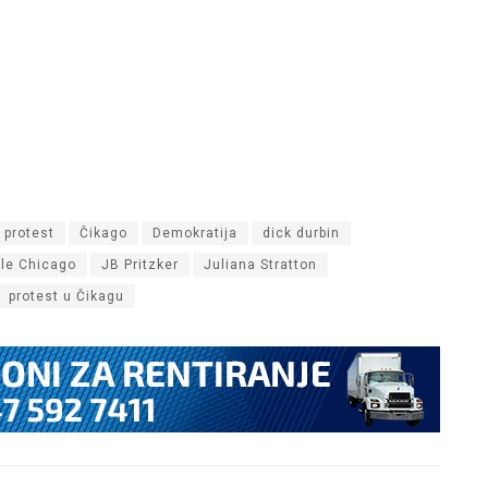
 protest
Čikago
Demokratija
dick durbin
ble Chicago
JB Pritzker
Juliana Stratton
protest u Čikagu