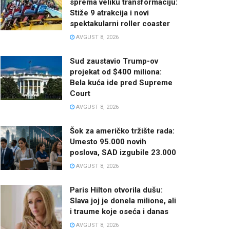
sprema veliku transformaciju:
Stiže 9 atrakcija i novi
spektakularni roller coaster
AVGUST 8, 2026
Sud zaustavio Trump-ov
projekat od $400 miliona:
Bela kuća ide pred Supreme
Court
AVGUST 8, 2026
Šok za američko tržište rada:
Umesto 95.000 novih
poslova, SAD izgubile 23.000
AVGUST 8, 2026
Paris Hilton otvorila dušu:
Slava joj je donela milione, ali
i traume koje oseća i danas
AVGUST 8, 2026