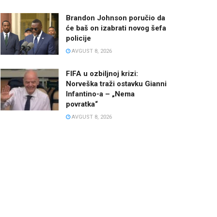
Brandon Johnson poručio da
će baš on izabrati novog šefa
policije
AVGUST 8, 2026
FIFA u ozbiljnoj krizi:
Norveška traži ostavku Gianni
Infantino-a – „Nema
povratka“
AVGUST 8, 2026