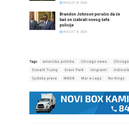
AVGUST 8, 2026
Brandon Johnson poručio da će
baš on izabrati novog šefa
policije
AVGUST 8, 2026
Tags:
američka politika
Chicago news
Chicago
Donald Trump
Grant Park
imigranti
Indivisi
ljudska prava
MAGA
Mar-a-Lago
No Kings