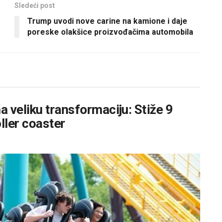
Sledeći post
Trump uvodi nove carine na kamione i daje
poreske olakšice proizvođačima automobila
 veliku transformaciju: Stiže 9
oller coaster