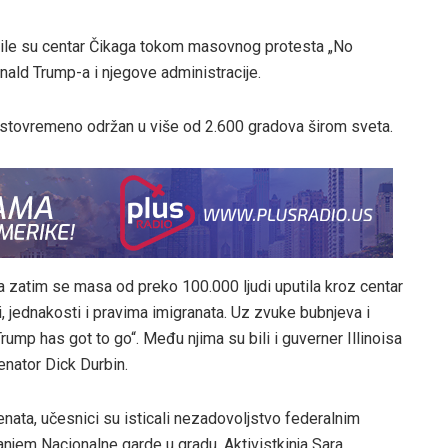
nile su centar Čikaga tokom masovnog protesta „No
ald Trump-a i njegove administracije.
 istovremeno održan u više od 2.600 gradova širom sveta.
a zatim se masa od preko 100.000 ljudi uputila kroz centar
 jednakosti i pravima imigranata. Uz zvuke bubnjeva i
rump has got to go“. Među njima su bili i guverner Illinoisa
enator Dick Durbin.
enata, učesnici su isticali nezadovoljstvo federalnim
njem Nacionalne garde u gradu. Aktivistkinja Sara