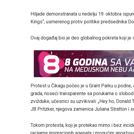
Hiljade demonstranata u nedelju 19. oktobra ispu
Kings“, usmerenog protiv politike predsednika Don
Ovaj događaj bio je deo globalnog pokreta koji je
Protest u Čikagu počeo je u Grant Parku u podne, 
grada, noseći transparente sa porukama o slobodi,
zvižduke, učesnici su uzvikivali: „Hey ho, Donald T
JB Pritzker, njegova zamenica Juliana Stratton i s
Tokom protesta, koji je protekao mirno i bez incid
racijama imigracionih agenata i mogućim angažova