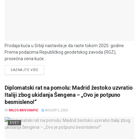
Prodaja kuća u Srbiji nastavila je da raste tokom 2025. godine.
Prema podacima Republičkog geodetskog zavoda (RGZ),
prosečna cena kuće...
DETAILS
SAZNAJTE VIŠE
Diplomatski rat na pomolu: Madrid žestoko uzvratio
Italiji zbog ukidanja Šengena – „Ovo je potpuno
besmisleno!“
BY
MILOS KRIVOKAPIĆ
AVGUST 5, 2026
SVET