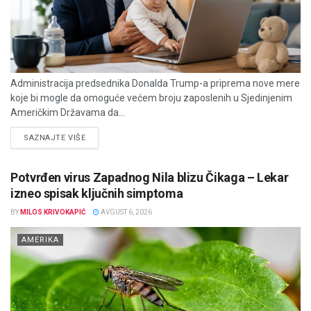
Administracija predsednika Donalda Trump-a priprema nove mere
koje bi mogle da omoguće većem broju zaposlenih u Sjedinjenim
Američkim Državama da...
DETAILS
SAZNAJTE VIŠE
Potvrđen virus Zapadnog Nila blizu Čikaga – Lekar
izneo spisak ključnih simptoma
BY
MILOS KRIVOKAPIĆ
AVGUST 6, 2026
AMERIKA