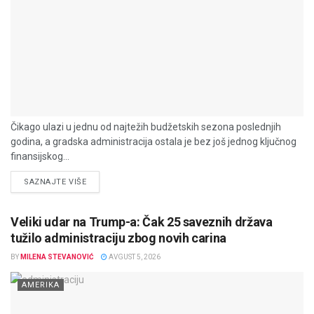
Čikago ulazi u jednu od najtežih budžetskih sezona poslednjih
godina, a gradska administracija ostala je bez još jednog ključnog
finansijskog...
DETAILS
SAZNAJTE VIŠE
Veliki udar na Trump-a: Čak 25 saveznih država
tužilo administraciju zbog novih carina
BY
MILENA STEVANOVIĆ
AVGUST 5, 2026
AMERIKA