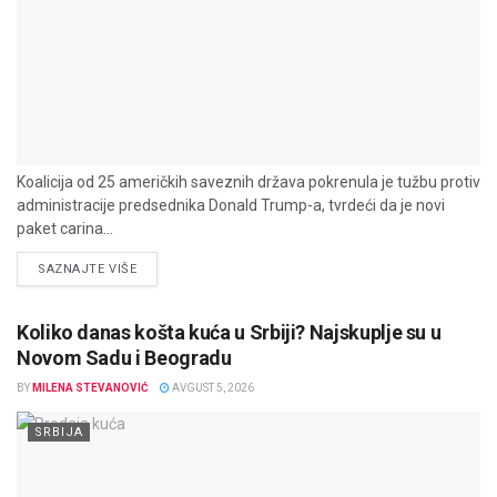
Koalicija od 25 američkih saveznih država pokrenula je tužbu protiv
administracije predsednika Donald Trump-a, tvrdeći da je novi
paket carina...
DETAILS
SAZNAJTE VIŠE
Koliko danas košta kuća u Srbiji? Najskuplje su u
Novom Sadu i Beogradu
BY
MILENA STEVANOVIĆ
AVGUST 5, 2026
SRBIJA