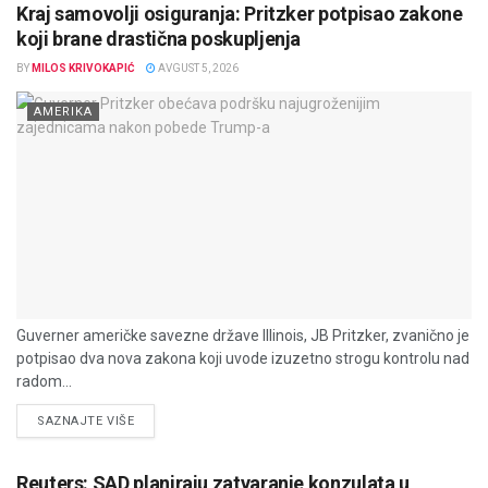
Kraj samovolji osiguranja: Pritzker potpisao zakone
koji brane drastična poskupljenja
BY
MILOS KRIVOKAPIĆ
AVGUST 5, 2026
AMERIKA
Guverner američke savezne države Illinois, JB Pritzker, zvanično je
potpisao dva nova zakona koji uvode izuzetno strogu kontrolu nad
radom...
DETAILS
SAZNAJTE VIŠE
Reuters: SAD planiraju zatvaranje konzulata u