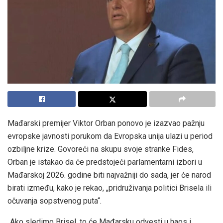
Mađarski premijer Viktor Orban ponovo je izazvao pažnju
evropske javnosti porukom da Evropska unija ulazi u period
ozbiljne krize. Govoreći na skupu svoje stranke Fides,
Orban je istakao da će predstojeći parlamentarni izbori u
Mađarskoj 2026. godine biti najvažniji do sada, jer će narod
birati između, kako je rekao, „pridruživanja politici Brisela ili
očuvanja sopstvenog puta“.
„Ako sledimo Brisel, to će Mađarsku odvesti u haos i