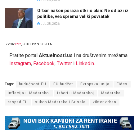
Orban nakon poraza otkrio plan: Ne odlazi iz
politike, već sprema veliki povratak
JUL 28, 2026
IZVOR:
B92
, FOTO: PRINTSCREEN
Pratite portal
Aktuelnosti.us
i na društvenim mrežama
Instagram
,
Facebook
,
Twitter
i
Linkedin
.
Tags:
budućnost EU
EU budžet
Evropska unija
Fides
inflacija u Mađarskoj
izbori u Mađarskoj
Mađarska
raspad EU
sukob Mađarske i Brisela
viktor orban