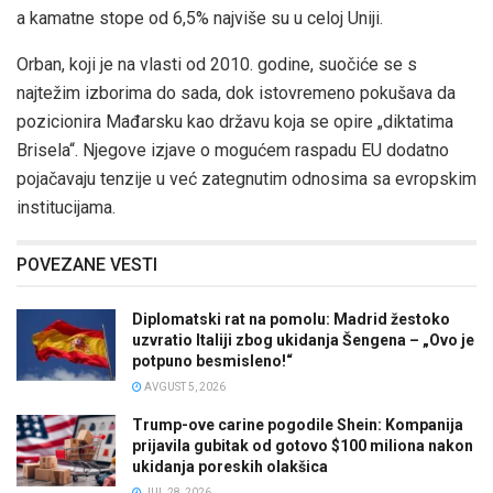
a kamatne stope od 6,5% najviše su u celoj Uniji.
Orban, koji je na vlasti od 2010. godine, suočiće se s
najtežim izborima do sada, dok istovremeno pokušava da
pozicionira Mađarsku kao državu koja se opire „diktatima
Brisela“. Njegove izjave o mogućem raspadu EU dodatno
pojačavaju tenzije u već zategnutim odnosima sa evropskim
institucijama.
POVEZANE VESTI
Diplomatski rat na pomolu: Madrid žestoko
uzvratio Italiji zbog ukidanja Šengena – „Ovo je
potpuno besmisleno!“
AVGUST 5, 2026
Trump-ove carine pogodile Shein: Kompanija
prijavila gubitak od gotovo $100 miliona nakon
ukidanja poreskih olakšica
JUL 28, 2026