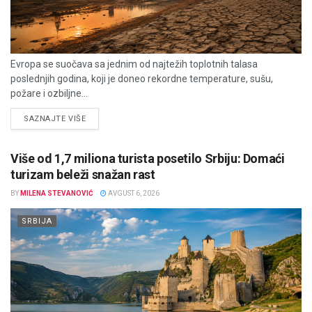
Evropa se suočava sa jednim od najtežih toplotnih talasa
poslednjih godina, koji je doneo rekordne temperature, sušu,
požare i ozbiljne...
DETAILS
SAZNAJTE VIŠE
Više od 1,7 miliona turista posetilo Srbiju: Domaći
turizam beleži snažan rast
BY
MILENA STEVANOVIĆ
AVGUST 6, 2026
SRBIJA