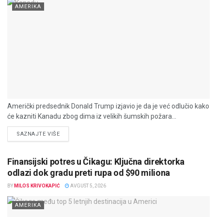
AMERIKA
Američki predsednik Donald Trump izjavio je da je već odlučio kako
će kazniti Kanadu zbog dima iz velikih šumskih požara...
DETAILS
SAZNAJTE VIŠE
Finansijski potres u Čikagu: Ključna direktorka
odlazi dok gradu preti rupa od $90 miliona
BY
MILOS KRIVOKAPIĆ
AVGUST 5, 2026
AMERIKA