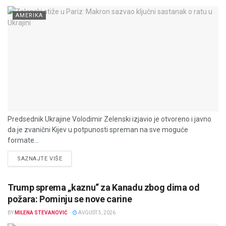
AMERIKA
Predsednik Ukrajine Volodimir Zelenski izjavio je otvoreno i javno
da je zvanični Kijev u potpunosti spreman na sve moguće
formate...
DETAILS
SAZNAJTE VIŠE
Trump sprema „kaznu“ za Kanadu zbog dima od
požara: Pominju se nove carine
BY
MILENA STEVANOVIĆ
AVGUST 5, 2026