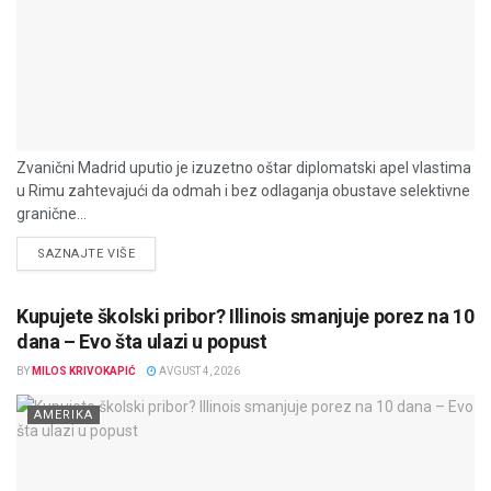
Zvanični Madrid uputio je izuzetno oštar diplomatski apel vlastima
u Rimu zahtevajući da odmah i bez odlaganja obustave selektivne
granične...
DETAILS
SAZNAJTE VIŠE
Kupujete školski pribor? Illinois smanjuje porez na 10
dana – Evo šta ulazi u popust
BY
MILOS KRIVOKAPIĆ
AVGUST 4, 2026
AMERIKA