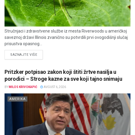
Stručnjaci i zdravstvene službe iz mesta Riverwoods u američkoj
saveznoj državi Illinois zvanično su potvrdili prvi ovogodišnji slučaj
prisustva opasnog...
DETAILS
SAZNAJTE VIŠE
Pritzker potpisao zakon koji štiti žrtve nasilja u
porodici – Stroge kazne za sve koji tajno snimaju
BY
MILOS KRIVOKAPIĆ
AVGUST 6, 2026
AMERIKA