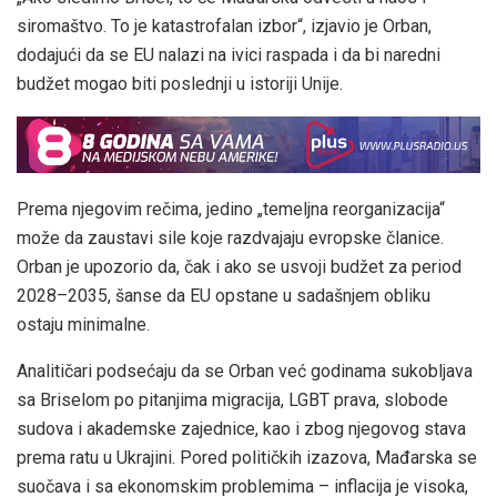
siromaštvo. To je katastrofalan izbor“, izjavio je Orban,
dodajući da se EU nalazi na ivici raspada i da bi naredni
budžet mogao biti poslednji u istoriji Unije.
Prema njegovim rečima, jedino „temeljna reorganizacija“
može da zaustavi sile koje razdvajaju evropske članice.
Orban je upozorio da, čak i ako se usvoji budžet za period
2028–2035, šanse da EU opstane u sadašnjem obliku
ostaju minimalne.
Analitičari podsećaju da se Orban već godinama sukobljava
sa Briselom po pitanjima migracija, LGBT prava, slobode
sudova i akademske zajednice, kao i zbog njegovog stava
prema ratu u Ukrajini. Pored političkih izazova, Mađarska se
suočava i sa ekonomskim problemima – inflacija je visoka,