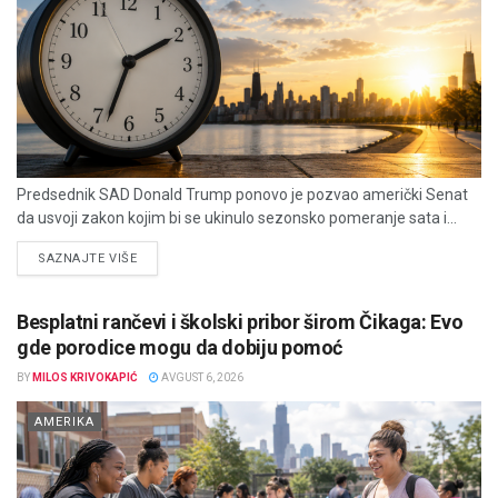
Predsednik SAD Donald Trump ponovo je pozvao američki Senat
da usvoji zakon kojim bi se ukinulo sezonsko pomeranje sata i...
DETAILS
SAZNAJTE VIŠE
Besplatni rančevi i školski pribor širom Čikaga: Evo
gde porodice mogu da dobiju pomoć
BY
MILOS KRIVOKAPIĆ
AVGUST 6, 2026
AMERIKA