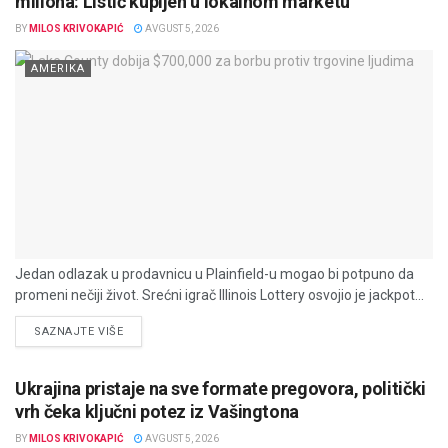
miliona: Listić kupljen u lokalnom marketu
BY
MILOS KRIVOKAPIĆ
AVGUST 5, 2026
AMERIKA
Jedan odlazak u prodavnicu u Plainfield-u mogao bi potpuno da
promeni nečiji život. Srećni igrač Illinois Lottery osvojio je jackpot...
DETAILS
SAZNAJTE VIŠE
Ukrajina pristaje na sve formate pregovora, politički
vrh čeka ključni potez iz Vašingtona
BY
MILOS KRIVOKAPIĆ
AVGUST 5, 2026