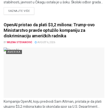
stabilnosti, javnost u Čikagu ostala je u šoku. Školski odbor grada...
DETAILS
SAZNAJTE VIŠE
OpenAI pristao da plati $3,2 miliona: Trump-ovo
Ministarstvo pravde optužilo kompaniju za
diskriminaciju američkih radnika
BY
MILENA STEVANOVIĆ
AVGUST 6, 2026
AMERIKA
Kompanija OpenAI, koju predvodi Sam Altman, pristala je da plati
ukupno $3,2 miliona kako bi okončala spor sa U.S. Department...