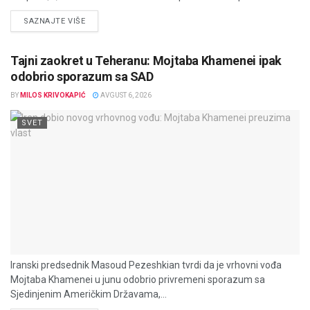
DETAILS
SAZNAJTE VIŠE
Tajni zaokret u Teheranu: Mojtaba Khamenei ipak
odobrio sporazum sa SAD
BY
MILOS KRIVOKAPIĆ
AVGUST 6, 2026
SVET
Iranski predsednik Masoud Pezeshkian tvrdi da je vrhovni vođa
Mojtaba Khamenei u junu odobrio privremeni sporazum sa
Sjedinjenim Američkim Državama,...