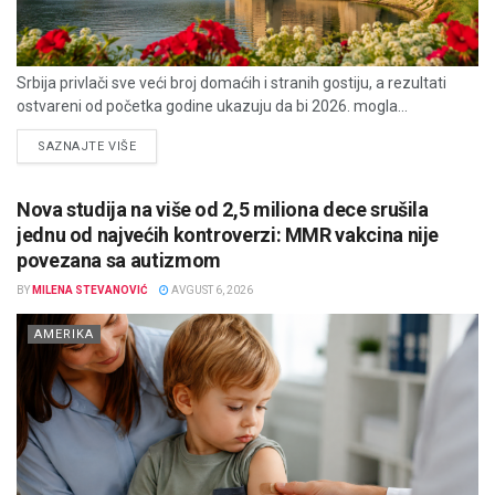
Srbija privlači sve veći broj domaćih i stranih gostiju, a rezultati
ostvareni od početka godine ukazuju da bi 2026. mogla...
DETAILS
SAZNAJTE VIŠE
Nova studija na više od 2,5 miliona dece srušila
jednu od najvećih kontroverzi: MMR vakcina nije
povezana sa autizmom
BY
MILENA STEVANOVIĆ
AVGUST 6, 2026
AMERIKA