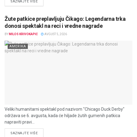
DETAILS
SAZNAJTE VIŠE
Žute patkice preplavljuju Čikago: Legendarna trka
donosi spektakl na reci i vredne nagrade
BY
MILOS KRIVOKAPIĆ
AVGUST 5, 2026
AMERIKA
Veliki humanitarni spektakl pod nazivom "Chicago Duck Derby"
održava se 6. avgusta, kada će hiljade žutih gumenih patkica
napraviti pravi...
DETAILS
SAZNAJTE VIŠE