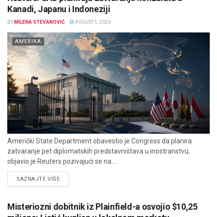
Kanadi, Japanu i Indoneziji
BY
MILENA STEVANOVIĆ
AVGUST 5, 2026
AMERIKA
Američki State Department obavestio je Congress da planira
zatvaranje pet diplomatskih predstavništava u inostranstvu,
objavio je Reuters pozivajući se na...
DETAILS
SAZNAJTE VIŠE
Misteriozni dobitnik iz Plainfield-a osvojio $10,25