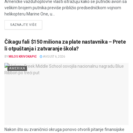
Američke vazduhoplovne vlasti istražuju kako se putnički avion sa
velikim brojem putnika previše približio predsedničkom vojnom
helikopteru Marine One, u...
DETAILS
SAZNAJTE VIŠE
Čikagu fali $150 miliona za plate nastavnika – Prete
li otpuštanja i zatvaranje škola?
BY
MILOS KRIVOKAPIĆ
AVGUST 6, 2026
AMERIKA
Nakon što su zvaničnici okruga ponovo otvorili pitanje finansijske