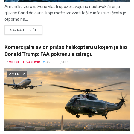
Američke zdravstvene vlasti upozoravaju na nastavak širenja
gljivice Candida auris, koja može izazvati teške infekcije i često je
otporna na...
DETAILS
SAZNAJTE VIŠE
Komercijalni avion prišao helikopteru u kojem je bio
Donald Trump: FAA pokrenula istragu
BY
MILENA STEVANOVIĆ
AVGUST 6, 2026
AMERIKA