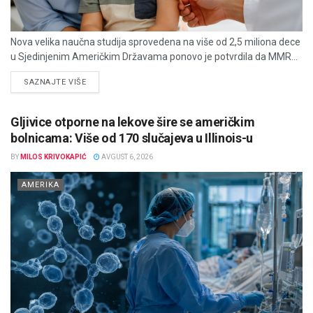
Nova velika naučna studija sprovedena na više od 2,5 miliona dece
u Sjedinjenim Američkim Državama ponovo je potvrdila da MMR...
DETAILS
SAZNAJTE VIŠE
Gljivice otporne na lekove šire se američkim
bolnicama: Više od 170 slučajeva u Illinois-u
BY
MILOS KRIVOKAPIĆ
AVGUST 6, 2026
AMERIKA