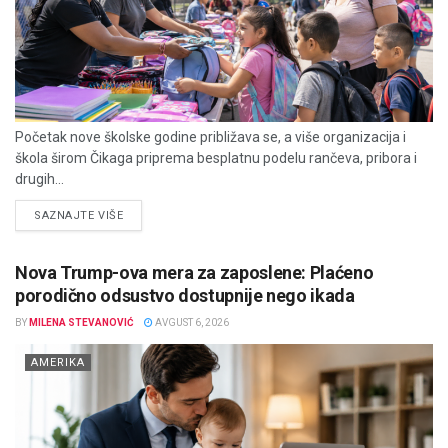
Početak nove školske godine približava se, a više organizacija i
škola širom Čikaga priprema besplatnu podelu rančeva, pribora i
drugih...
DETAILS
SAZNAJTE VIŠE
Nova Trump-ova mera za zaposlene: Plaćeno
porodično odsustvo dostupnije nego ikada
BY
MILENA STEVANOVIĆ
AVGUST 6, 2026
AMERIKA