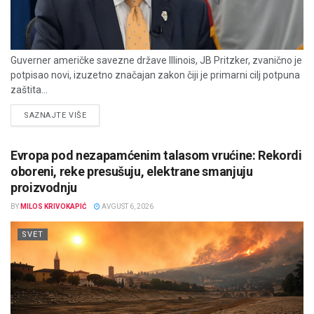
Guverner američke savezne države Illinois, JB Pritzker, zvanično je
potpisao novi, izuzetno značajan zakon čiji je primarni cilj potpuna
zaštita...
DETAILS
SAZNAJTE VIŠE
Evropa pod nezapamćenim talasom vrućine: Rekordi
oboreni, reke presušuju, elektrane smanjuju
proizvodnju
BY
MILOS KRIVOKAPIĆ
AVGUST 6, 2026
SVET