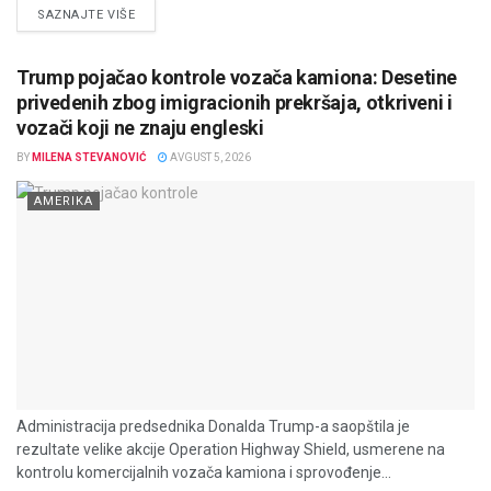
DETAILS
SAZNAJTE VIŠE
Trump pojačao kontrole vozača kamiona: Desetine
privedenih zbog imigracionih prekršaja, otkriveni i
vozači koji ne znaju engleski
BY
MILENA STEVANOVIĆ
AVGUST 5, 2026
AMERIKA
Administracija predsednika Donalda Trump-a saopštila je
rezultate velike akcije Operation Highway Shield, usmerene na
kontrolu komercijalnih vozača kamiona i sprovođenje...