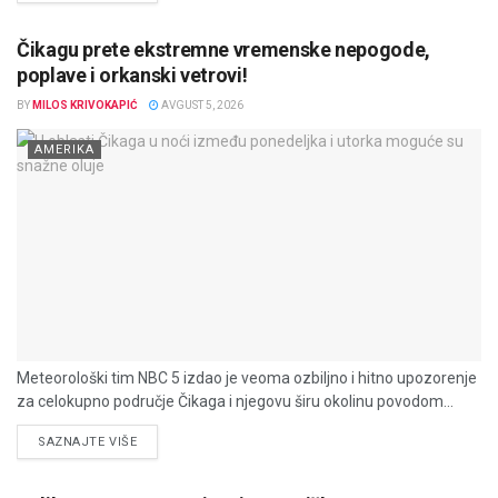
Čikagu prete ekstremne vremenske nepogode,
poplave i orkanski vetrovi!
BY
MILOS KRIVOKAPIĆ
AVGUST 5, 2026
AMERIKA
Meteorološki tim NBC 5 izdao je veoma ozbiljno i hitno upozorenje
za celokupno područje Čikaga i njegovu širu okolinu povodom...
DETAILS
SAZNAJTE VIŠE