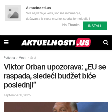
Aktuelnosti.us
Sve najvažnije vesti, korisne informacije,
dešavanja iz sveta muzike, sporta, tehnologije i
još mnogo toga zanimljivog.
No Thanks
INSTALL
Početna
Vesti
Svet
Viktor Orban upozorava: „EU se
raspada, sledeći budžet biće
poslednji“
septembar 8, 2025