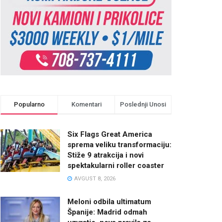
Popularno
Komentari
Poslednji Unosi
Six Flags Great America
sprema veliku transformaciju:
Stiže 9 atrakcija i novi
spektakularni roller coaster
AVGUST 8, 2026
Meloni odbila ultimatum
Španije: Madrid odmah