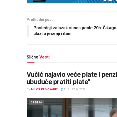
Prethodni post
Poslednji zalazak sunca posle 20h: Čikago
ulazi u jesenji ritam
Slične
Vesti
Vučić najavio veće plate i penz
ubuduće pratiti plate“
BY
MILOS KRIVOKAPIĆ
AVGUST 9, 2026
SRBIJA