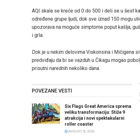
AQI skala se kreće od 0 do 500 i deli se u šest ka
određene grupe ljudi, dok sve iznad 150 mogu utic
upozorava na moguće simptome poput kašlja, gušenj
i grla.
Dok je u nekim delovima Viskonsina i Mičigena si
predviđaju da bi se vazduh u Čikagu mogao pobol
prisutni narednih nekoliko dana.
POVEZANE VESTI
Six Flags Great America sprema
veliku transformaciju: Stiže 9
atrakcija i novi spektakularni
roller coaster
AVGUST 8, 2026