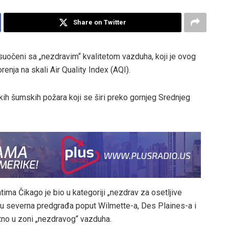
Share on Twitter
suočeni sa „nezdravim“ kvalitetom vazduha, koji je ovog
enja na skali Air Quality Index (AQI).
kih šumskih požara koji se širi preko gornjeg Srednjeg
ima Čikago je bio u kategoriji „nezdrav za osetljive
u severna predgrađa poput Wilmette-a, Des Plaines-a i
ktno u zoni „nezdravog“ vazduha.