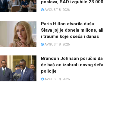
poslova, SAD izgubile 23.000
AVGUST 8, 2026
Paris Hilton otvorila dušu:
Slava joj je donela milione, ali
i traume koje oseća i danas
AVGUST 8, 2026
Brandon Johnson poručio da
će baš on izabrati novog šefa
policije
AVGUST 8, 2026