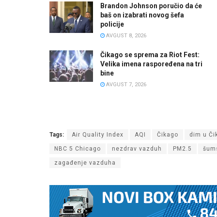
Brandon Johnson poručio da će
baš on izabrati novog šefa
policije
AVGUST 8, 2026
Čikago se sprema za Riot Fest:
Velika imena raspoređena na tri
bine
AVGUST 7, 2026
Tags:
Air Quality Index
AQI
Čikago
dim u Či
NBC 5 Chicago
nezdrav vazduh
PM2.5
šums
zagađenje vazduha