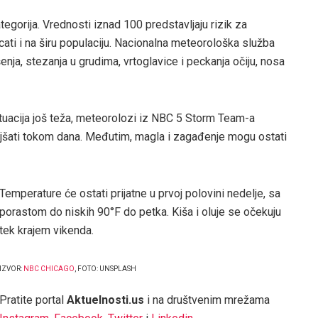
tegorija. Vrednosti iznad 100 predstavljaju rizik za
ati i na širu populaciju. Nacionalna meteorološka služba
a, stezanja u grudima, vrtoglavice i peckanja očiju, nosa
tuacija još teža, meteorolozi iz NBC 5 Storm Team-a
jšati tokom dana. Međutim, magla i zagađenje mogu ostati
Temperature će ostati prijatne u prvoj polovini nedelje, sa
porastom do niskih 90°F do petka. Kiša i oluje se očekuju
tek krajem vikenda.
IZVOR:
NBC CHICAGO
, FOTO: UNSPLASH
Pratite portal
Aktuelnosti.us
i na društvenim mrežama