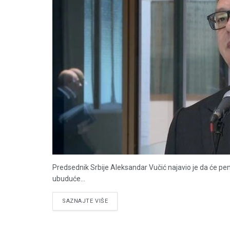
Predsednik Srbije Aleksandar Vučić najavio je da će pen
ubuduće...
DETAILS
SAZNAJTE VIŠE