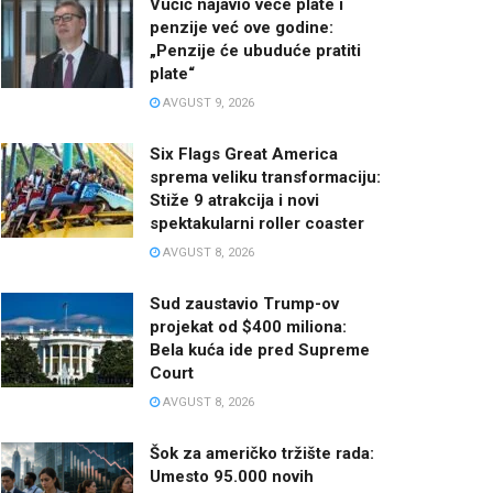
Vučić najavio veće plate i
penzije već ove godine:
„Penzije će ubuduće pratiti
plate“
AVGUST 9, 2026
Six Flags Great America
sprema veliku transformaciju:
Stiže 9 atrakcija i novi
spektakularni roller coaster
AVGUST 8, 2026
Sud zaustavio Trump-ov
projekat od $400 miliona:
Bela kuća ide pred Supreme
Court
AVGUST 8, 2026
Šok za američko tržište rada:
Umesto 95.000 novih