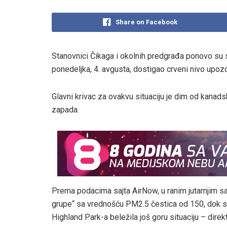
Share on Facebook
Stanovnici Čikaga i okolnih predgrađa ponovo su 
ponedeljka, 4. avgusta, dostigao crveni nivo upozor
Glavni krivac za ovakvu situaciju je dim od kanads
zapada.
Prema podacima sajta AirNow, u ranim jutarnjim sat
grupe“ sa vrednošću PM2.5 čestica od 150, dok s
Highland Park-a beležila još goru situaciju – dire