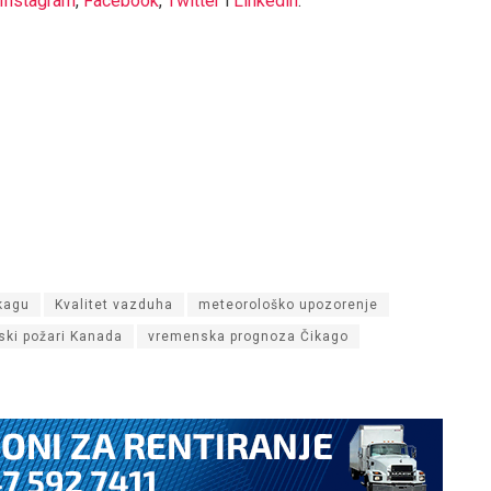
Instagram
,
Facebook
,
Twitter
i
Linkedin
.
kagu
Kvalitet vazduha
meteorološko upozorenje
ki požari Kanada
vremenska prognoza Čikago