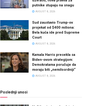
uzvratio, nova pravila za
putnike stupaju na snagu
AVGUST 8, 2026
Sud zaustavio Trump-ov
projekat od $400 miliona:
Bela kuća ide pred Supreme
Court
AVGUST 8, 2026
Kamala Harris presekla sa
Biden-ovom strategijom:
Demokratama poručuje da
moraju biti „nemilosrdniji“
AVGUST 8, 2026
Poslednji unosi