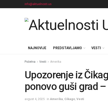
info@aktuelnosti.us
NAJNOVIJE
PREDSTAVLJAMO
VESTI
Početna
Vesti
Amerika
Upozorenje iz Čika
ponovo guši grad – 
avgust 4, 2025
in
Amerika
,
Cikago
,
Vesti