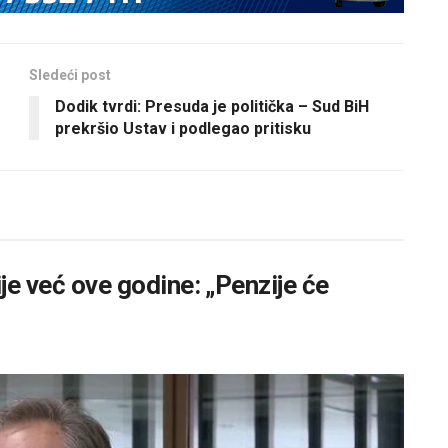
Sledeći post
Dodik tvrdi: Presuda je politička – Sud BiH
prekršio Ustav i podlegao pritisku
ije već ove godine: „Penzije će