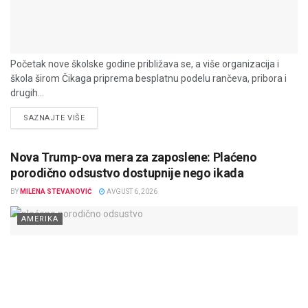
Početak nove školske godine približava se, a više organizacija i
škola širom Čikaga priprema besplatnu podelu rančeva, pribora i
drugih...
DETAILS
SAZNAJTE VIŠE
Nova Trump-ova mera za zaposlene: Plaćeno
porodično odsustvo dostupnije nego ikada
BY
MILENA STEVANOVIĆ
AVGUST 6, 2026
AMERIKA