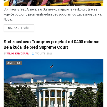
Six Flags Great America u Gurnee-ju najavio je veliko proširenje
koje će potpuno promeniti jedan deo popularnog zabavnog parka.
Nova...
DETAILS
SAZNAJTE VIŠE
Sud zaustavio Trump-ov projekat od $400 miliona:
Bela kuća ide pred Supreme Court
BY
MILOS KRIVOKAPIĆ
AVGUST 8, 2026
AMERIKA