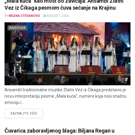
„Mala kuća“ kao most do zavičaja: Ansambl Zlatni
Vez iz Čikaga pesmom čuva sećanje na Krajinu
BY
MILENA STEVANOVIĆ
AVGUST 7, 2026
AMERIKA
Ansambl tradicionalne muzike Zlatni Vez iz Čikaga predstavio je
novu interpretaciju pesme „Mala kuća“, numere koja nosi snažnu
emociju i...
DETAILS
SAZNAJTE VIŠE
Čuvarica zaboravljenog blaga: Biljana Regan u