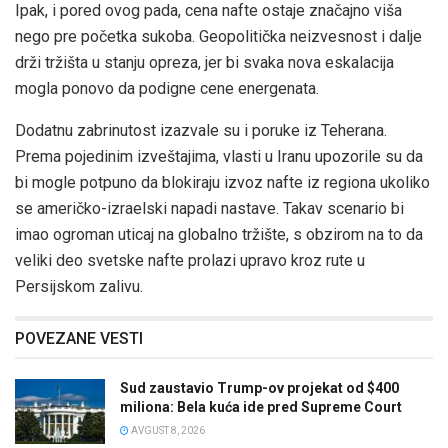
Ipak, i pored ovog pada, cena nafte ostaje značajno viša
nego pre početka sukoba. Geopolitička neizvesnost i dalje
drži tržišta u stanju opreza, jer bi svaka nova eskalacija
mogla ponovo da podigne cene energenata.
Dodatnu zabrinutost izazvale su i poruke iz Teherana.
Prema pojedinim izveštajima, vlasti u Iranu upozorile su da
bi mogle potpuno da blokiraju izvoz nafte iz regiona ukoliko
se američko-izraelski napadi nastave. Takav scenario bi
imao ogroman uticaj na globalno tržište, s obzirom na to da
veliki deo svetske nafte prolazi upravo kroz rute u
Persijskom zalivu.
POVEZANE VESTI
Sud zaustavio Trump-ov projekat od $400
miliona: Bela kuća ide pred Supreme Court
AVGUST 8, 2026