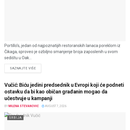
Portillo’s, jedan od najpoznatijih restoranskih lanaca poreklom iz
Čikaga, sproveo je ozbiljno smanjenje broja zaposlenih u svom
sedištu u Oak...
DETAILS
SAZNAJTE VIŠE
Vučić: Biću jedini predsednik u Evropi koji će podneti
ostavku da bi kao običan građanin mogao da
učestvuje u kampanji
BY
MILENA STEVANOVIĆ
AVGUST 7, 2026
SRBIJA