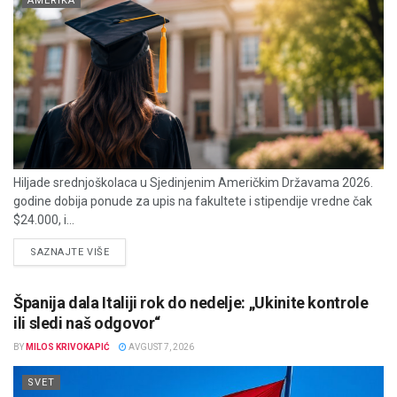
AMERIKA
Hiljade srednjoškolaca u Sjedinjenim Američkim Državama 2026.
godine dobija ponude za upis na fakultete i stipendije vredne čak
$24.000, i...
DETAILS
SAZNAJTE VIŠE
Španija dala Italiji rok do nedelje: „Ukinite kontrole
ili sledi naš odgovor“
BY
MILOS KRIVOKAPIĆ
AVGUST 7, 2026
SVET