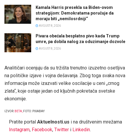
Kamala Harris presekla sa Biden-ovom
strategijom: Demokratama poručuje da
moraju biti „nemilosrdniji“
AVGUST 8, 2026
Pivara obećala besplatno pivo kada Trump
umre, pa dobila nalog za oduzimanje dozvole
AVGUST 8, 2026
Analitičari ocenjuju da su tržišta trenutno izuzetno osetljiva
na političke izjave i vojna dešavanja. Zbog toga svaka nova
informacija može izazvati velike oscilacije u ceni „crnog
zlata“, koje ostaje jedan od ključnih pokretača svetske
ekonomije.
IZVOR:
BETA
,
FOTO: PIXABAY
Pratite portal
Aktuelnosti.us
i na društvenim mrežama
Instagram
,
Facebook
,
Twitter
i
Linkedin
.