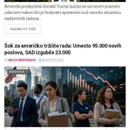
Američki predsednik Donald Trump suočio se sa novim pravnim
udarcem nakon što je federalni apelacioni sud naredio obustavu
nadzemnih radova...
DETAILS
SAZNAJTE VIŠE
Šok za američko tržište rada: Umesto 95.000 novih
poslova, SAD izgubile 23.000
BY
MILOS KRIVOKAPIĆ
AVGUST 8, 2026
AMERIKA