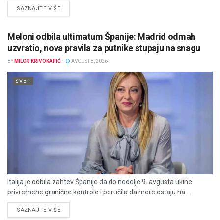
DETAILS
SAZNAJTE VIŠE
Meloni odbila ultimatum Španije: Madrid odmah
uzvratio, nova pravila za putnike stupaju na snagu
BY
MILOS KRIVOKAPIĆ
AVGUST 8, 2026
SVET
Italija je odbila zahtev Španije da do nedelje 9. avgusta ukine
privremene granične kontrole i poručila da mere ostaju na...
DETAILS
SAZNAJTE VIŠE