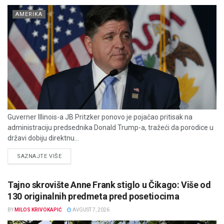
AMERIKA
Guverner Illinois-a JB Pritzker ponovo je pojačao pritisak na
administraciju predsednika Donald Trump-a, tražeći da porodice u
državi dobiju direktnu...
DETAILS
SAZNAJTE VIŠE
Tajno skrovište Anne Frank stiglo u Čikago: Više od
130 originalnih predmeta pred posetiocima
BY
MILOS KRIVOKAPIĆ
AVGUST 7, 2026