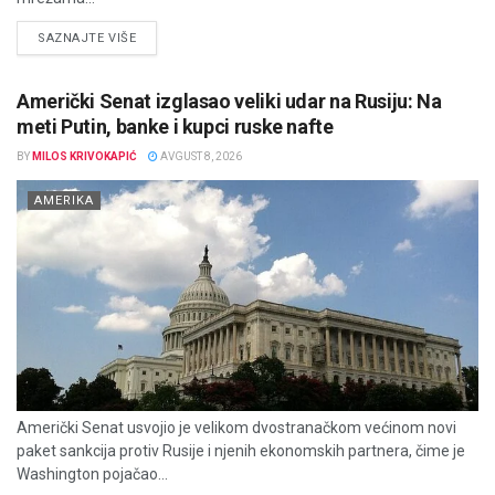
DETAILS
SAZNAJTE VIŠE
Američki Senat izglasao veliki udar na Rusiju: Na
meti Putin, banke i kupci ruske nafte
BY
MILOS KRIVOKAPIĆ
AVGUST 8, 2026
AMERIKA
Američki Senat usvojio je velikom dvostranačkom većinom novi
paket sankcija protiv Rusije i njenih ekonomskih partnera, čime je
Washington pojačao...