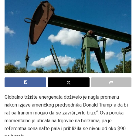
Globalno tržište energenata doživelo je naglu promenu
nakon izjave američkog predsednika Donald Trump-a da bi
rat sa Iranom mogao da se završi „vrlo brzo“. Ova poruka
momentalno je uticala na trgovce na berzama, pa je
referentna cena nafte pala i približila se nivou od oko $90