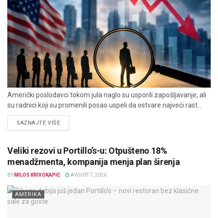
Američki poslodavci tokom jula naglo su usporili zapošljavanje, ali
su radnici koji su promenili posao uspeli da ostvare najveći rast...
DETAILS
SAZNAJTE VIŠE
Veliki rezovi u Portillo’s-u: Otpušteno 18%
menadžmenta, kompanija menja plan širenja
BY
MILOS KRIVOKAPIĆ
AVGUST 7, 2026
AMERIKA