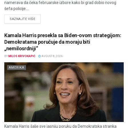
namerava da čeka februarske izbore kako bi grad dobio novog
šefa policije....
DETAILS
SAZNAJTE VIŠE
Kamala Harris presekla sa Biden-ovom strategijom:
Demokratama poručuje da moraju biti
„nemilosrdniji“
BY
MILOS KRIVOKAPIĆ
AVGUST 8, 2026
AMERIKA
Kamala Harris šalje sve jasniju poruku da Demokratska stranka