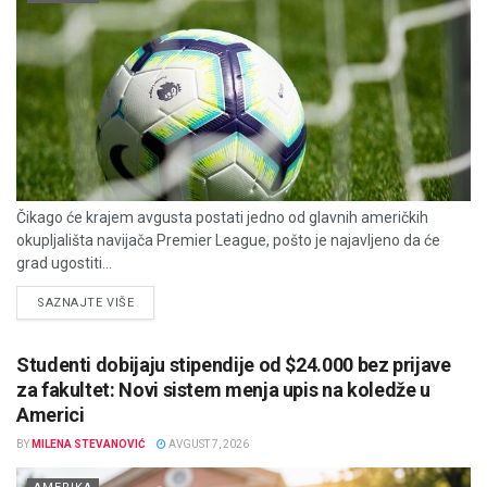
Čikago će krajem avgusta postati jedno od glavnih američkih
okupljališta navijača Premier League, pošto je najavljeno da će
grad ugostiti...
DETAILS
SAZNAJTE VIŠE
Studenti dobijaju stipendije od $24.000 bez prijave
za fakultet: Novi sistem menja upis na koledže u
Americi
BY
MILENA STEVANOVIĆ
AVGUST 7, 2026