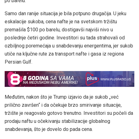
po barelu.
Samo dan ranije situacija je bila potpuno drugačija. U jeku
eskalacije sukoba, cena nafte je na svetskom tržištu
premašila $100 po barelu, dostigavši najviši nivo u
poslednje četiri godine. Investitori su tada strahovali od
ozbiljnog poremećaja u snabdevanju energentima, jer sukob
utiče na ključne rute za transport nafte i gasa iz regiona
Persian Gulf.
Međutim, nakon što je Trump izjavio da je sukob „već
prilično završen“ i da očekuje brzo smirivanje situacije,
tržište je reagovalo gotovo trenutno. Investitori su počeli da
prodaju naftu u očekivanju stabilizacije globalnog
snabdevanja, što je dovelo do pada cena.