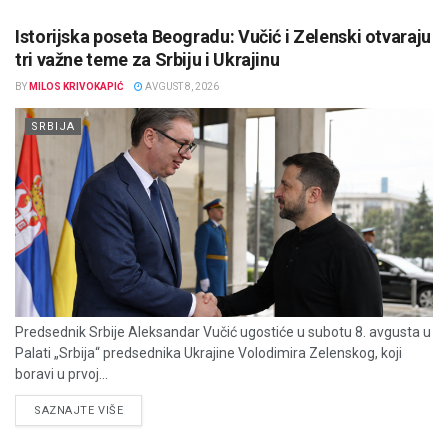
Istorijska poseta Beogradu: Vučić i Zelenski otvaraju
tri važne teme za Srbiju i Ukrajinu
BY
MILOS KRIVOKAPIĆ
AVGUST 8, 2026
SRBIJA
Predsednik Srbije Aleksandar Vučić ugostiće u subotu 8. avgusta u
Palati „Srbija“ predsednika Ukrajine Volodimira Zelenskog, koji
boravi u prvoj...
DETAILS
SAZNAJTE VIŠE