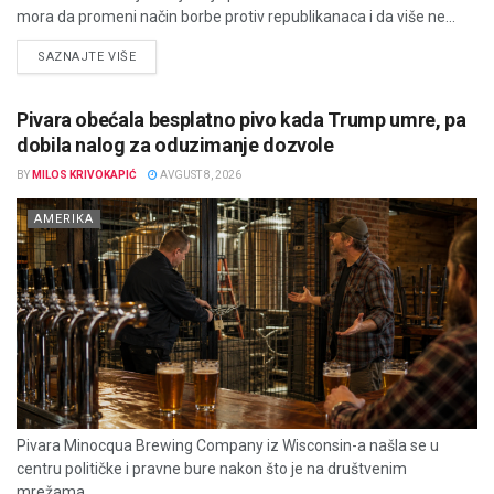
mora da promeni način borbe protiv republikanaca i da više ne...
DETAILS
SAZNAJTE VIŠE
Pivara obećala besplatno pivo kada Trump umre, pa
dobila nalog za oduzimanje dozvole
BY
MILOS KRIVOKAPIĆ
AVGUST 8, 2026
AMERIKA
Pivara Minocqua Brewing Company iz Wisconsin-a našla se u
centru političke i pravne bure nakon što je na društvenim
mrežama...