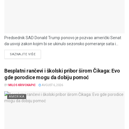
Predsednik SAD Donald Trump ponovo je pozvao američki Senat
da usvoji zakon kojim bi se ukinulo sezonsko pomeranje sata i...
DETAILS
SAZNAJTE VIŠE
Besplatni rančevi i školski pribor širom Čikaga: Evo
gde porodice mogu da dobiju pomoć
BY
MILOS KRIVOKAPIĆ
AVGUST 6, 2026
AMERIKA