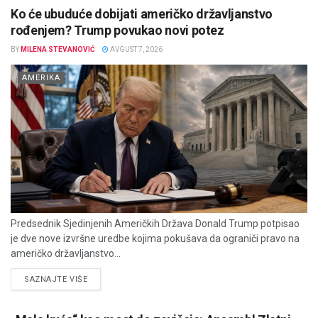
Ko će ubuduće dobijati američko državljanstvo
rođenjem? Trump povukao novi potez
BY
MILENA STEVANOVIĆ
AVGUST 7, 2026
AMERIKA
Predsednik Sjedinjenih Američkih Država Donald Trump potpisao
je dve nove izvršne uredbe kojima pokušava da ograniči pravo na
američko državljanstvo...
DETAILS
SAZNAJTE VIŠE