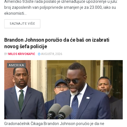
Američko tržište rada poslalo je iznenađujuće upozorenje u julu:
broj zaposlenih van poljoprivrede smanjen je za 23.000, iako su
ekonomisti...
DETAILS
SAZNAJTE VIŠE
Brandon Johnson poručio da će baš on izabrati
novog šefa policije
BY
MILOS KRIVOKAPIĆ
AVGUST 8, 2026
AMERIKA
Gradonačelnik Čikaga Brandon Johnson poručio je da ne