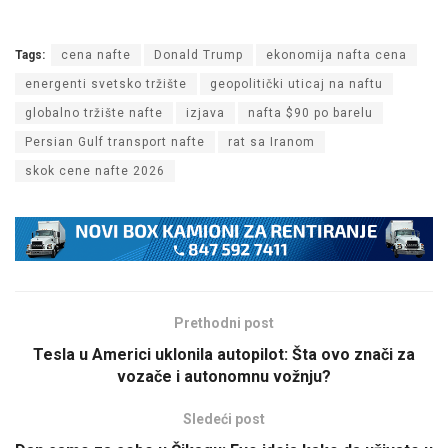
Tags:
cena nafte
Donald Trump
ekonomija nafta cena
energenti svetsko tržište
geopolitički uticaj na naftu
globalno tržište nafte
izjava
nafta $90 po barelu
Persian Gulf transport nafte
rat sa Iranom
skok cene nafte 2026
Prethodni post
Tesla u Americi uklonila autopilot: Šta ovo znači za
vozače i autonomnu vožnju?
Sledeći post