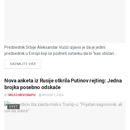
Predsednik Srbije Aleksandar Vučić izjavio je da je jedini
predsednik u Evropi koji će podneti ostavku da bi "kao običan...
DETAILS
SAZNAJTE VIŠE
Nova anketa iz Rusije otkrila Putinov rejting: Jedna
brojka posebno odskače
BY
MILOS KRIVOKAPIĆ
AVGUST 7, 2026
SVET