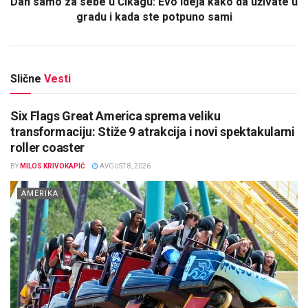
Dan samo za sebe u Čikagu: Evo ideja kako da uživate u
gradu i kada ste potpuno sami
Slične
Vesti
Six Flags Great America sprema veliku
transformaciju: Stiže 9 atrakcija i novi spektakularni
roller coaster
BY
MILOS KRIVOKAPIĆ
AVGUST 8, 2026
AMERIKA