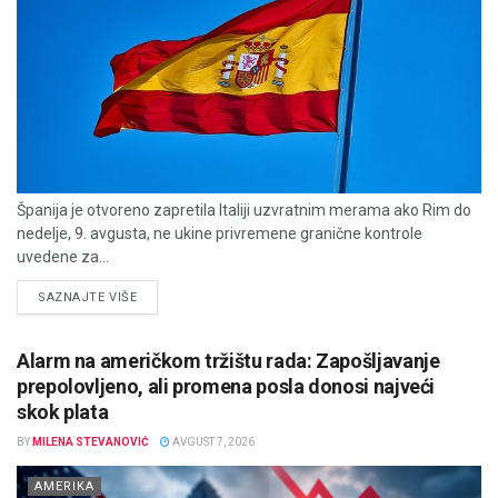
Španija je otvoreno zapretila Italiji uzvratnim merama ako Rim do
nedelje, 9. avgusta, ne ukine privremene granične kontrole
uvedene za...
DETAILS
SAZNAJTE VIŠE
Alarm na američkom tržištu rada: Zapošljavanje
prepolovljeno, ali promena posla donosi najveći
skok plata
BY
MILENA STEVANOVIĆ
AVGUST 7, 2026
AMERIKA