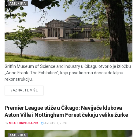
AMERIKA
Griffin Museum of Science and Industry u Čikagu otvorio je izložbu
„Anne Frank: The Exhibition“, koja posetiocima donosi detaljnu
rekonstrukciju...
DETAILS
SAZNAJTE VIŠE
Premier League stiže u Čikago: Navijače klubova
Aston Villa i Nottingham Forest čekaju velike žurke
BY
MILOS KRIVOKAPIĆ
AVGUST 7, 2026
AMERIKA