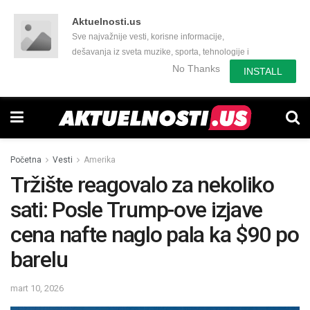
Aktuelnosti.us
Sve najvažnije vesti, korisne informacije,
dešavanja iz sveta muzike, sporta, tehnologije i
još mnogo toga zanimljivog.
No Thanks
INSTALL
Početna
Vesti
Amerika
Tržište reagovalo za nekoliko
sati: Posle Trump-ove izjave
cena nafte naglo pala ka $90 po
barelu
mart 10, 2026