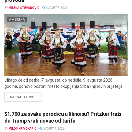
BY
MILENA STEVANOVIĆ
AVGUST 7, 2026
AMERIKA
Čikago će od petka, 7. avgusta, do nedelje, 9. avgusta 2026.
godine, ponovo postati mesto okupljanja Srba i njihovih prijatelja...
DETAILS
SAZNAJTE VIŠE
$1.700 za svaku porodicu u Illinoisu? Pritzker traži
da Trump vrati novac od tarifa
BY
MILOS KRIVOKAPIĆ
AVGUST 7, 2026