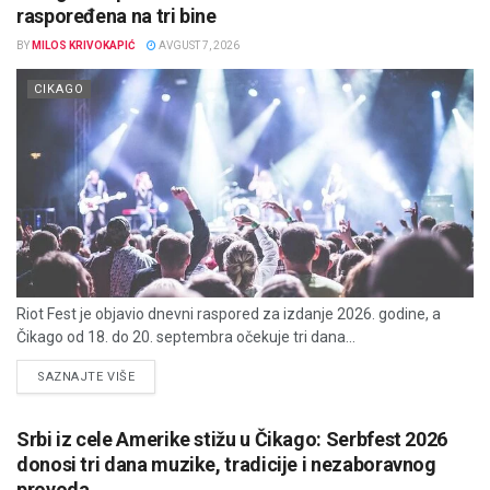
raspoređena na tri bine
BY
MILOS KRIVOKAPIĆ
AVGUST 7, 2026
CIKAGO
Riot Fest je objavio dnevni raspored za izdanje 2026. godine, a
Čikago od 18. do 20. septembra očekuje tri dana...
DETAILS
SAZNAJTE VIŠE
Srbi iz cele Amerike stižu u Čikago: Serbfest 2026
donosi tri dana muzike, tradicije i nezaboravnog
provoda