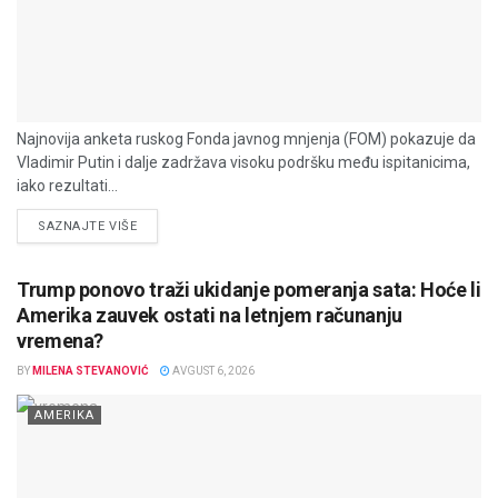
Najnovija anketa ruskog Fonda javnog mnjenja (FOM) pokazuje da
Vladimir Putin i dalje zadržava visoku podršku među ispitanicima,
iako rezultati...
DETAILS
SAZNAJTE VIŠE
Trump ponovo traži ukidanje pomeranja sata: Hoće li
Amerika zauvek ostati na letnjem računanju
vremena?
BY
MILENA STEVANOVIĆ
AVGUST 6, 2026
AMERIKA