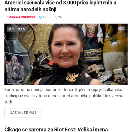
Americi sačuvala više od 3.000 priča ispletenih u
nitima narodnih nošnji
BY
MARINA VUCKOVIC
AVGUST 7, 2026
AMERIKA
Kada narodna nošnja postane istorija: Srpkinja koja je balkansku
tradiciju iz svojih vitrina donela pred američku publiku Dok većina
ljudi...
DETAILS
SAZNAJTE VIŠE
Čikago se sprema za Riot Fest: Velika imena