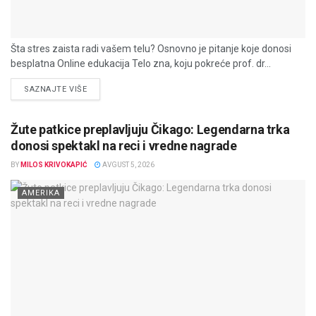
Šta stres zaista radi vašem telu? Osnovno je pitanje koje donosi
besplatna Online edukacija Telo zna, koju pokreće prof. dr...
DETAILS
SAZNAJTE VIŠE
Žute patkice preplavljuju Čikago: Legendarna trka
donosi spektakl na reci i vredne nagrade
BY
MILOS KRIVOKAPIĆ
AVGUST 5, 2026
AMERIKA