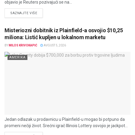
objavio je Reuters pozivajući se na...
DETAILS
SAZNAJTE VIŠE
Misteriozni dobitnik iz Plainfield-a osvojio $10,25
miliona: Listić kupljen u lokalnom marketu
BY
MILOS KRIVOKAPIĆ
AVGUST 5, 2026
AMERIKA
Jedan odlazak u prodavnicu u Plainfield-u mogao bi potpuno da
promeni nečiji život. Srećni igrač Illinois Lottery osvojio je jackpot...