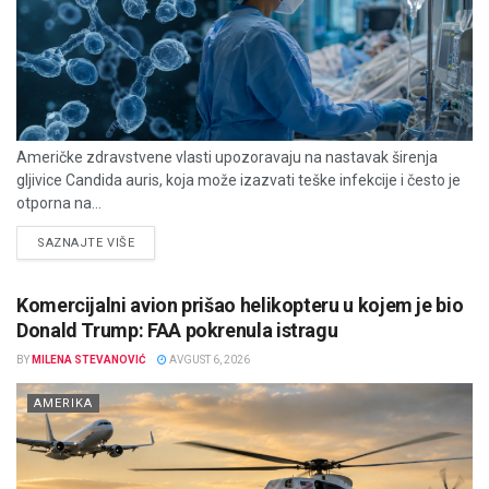
Američke zdravstvene vlasti upozoravaju na nastavak širenja
gljivice Candida auris, koja može izazvati teške infekcije i često je
otporna na...
DETAILS
SAZNAJTE VIŠE
Komercijalni avion prišao helikopteru u kojem je bio
Donald Trump: FAA pokrenula istragu
BY
MILENA STEVANOVIĆ
AVGUST 6, 2026
AMERIKA