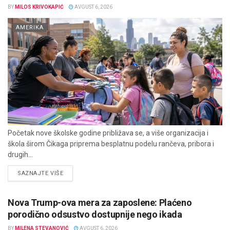
BY
MILOS KRIVOKAPIĆ
AVGUST 6, 2026
AMERIKA
Početak nove školske godine približava se, a više organizacija i
škola širom Čikaga priprema besplatnu podelu rančeva, pribora i
drugih...
DETAILS
SAZNAJTE VIŠE
Nova Trump-ova mera za zaposlene: Plaćeno
porodično odsustvo dostupnije nego ikada
BY
MILENA STEVANOVIĆ
AVGUST 6, 2026