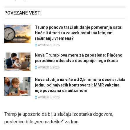
POVEZANE VESTI
Trump ponovo traži ukidanje pomeranja sata:
Hoće li Amerika zauvek ostati na letnjem
računanju vremena?
AVGUST 6, 2026
Nova Trump-ova mera za zaposlene: Plaćeno
porodično odsustvo dostupnije nego ikada
AVGUST 6, 2026
Nova studija na više od 2,5 miliona dece srušila
jednu od najvećih kontroverzi: MMR vakcina
nije povezana sa autizmom
AVGUST 6, 2026
Tramp je upozorio da bi, u slučaju izostanka dogovora,
posledice bile „veoma teške“ za Iran.