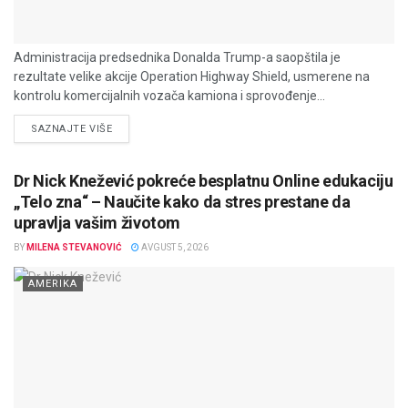
Administracija predsednika Donalda Trump-a saopštila je
rezultate velike akcije Operation Highway Shield, usmerene na
kontrolu komercijalnih vozača kamiona i sprovođenje...
DETAILS
SAZNAJTE VIŠE
Dr Nick Knežević pokreće besplatnu Online edukaciju
„Telo zna“ – Naučite kako da stres prestane da
upravlja vašim životom
BY
MILENA STEVANOVIĆ
AVGUST 5, 2026
AMERIKA