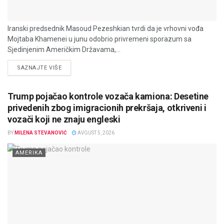
Iranski predsednik Masoud Pezeshkian tvrdi da je vrhovni vođa
Mojtaba Khamenei u junu odobrio privremeni sporazum sa
Sjedinjenim Američkim Državama,...
DETAILS
SAZNAJTE VIŠE
Trump pojačao kontrole vozača kamiona: Desetine
privedenih zbog imigracionih prekršaja, otkriveni i
vozači koji ne znaju engleski
BY
MILENA STEVANOVIĆ
AVGUST 5, 2026
AMERIKA