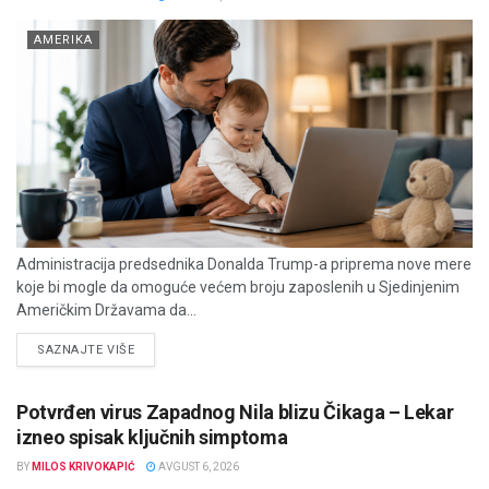
AMERIKA
Administracija predsednika Donalda Trump-a priprema nove mere
koje bi mogle da omoguće većem broju zaposlenih u Sjedinjenim
Američkim Državama da...
DETAILS
SAZNAJTE VIŠE
Potvrđen virus Zapadnog Nila blizu Čikaga – Lekar
izneo spisak ključnih simptoma
BY
MILOS KRIVOKAPIĆ
AVGUST 6, 2026