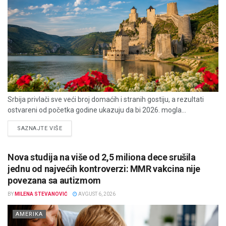
Srbija privlači sve veći broj domaćih i stranih gostiju, a rezultati
ostvareni od početka godine ukazuju da bi 2026. mogla...
DETAILS
SAZNAJTE VIŠE
Nova studija na više od 2,5 miliona dece srušila
jednu od najvećih kontroverzi: MMR vakcina nije
povezana sa autizmom
BY
MILENA STEVANOVIĆ
AVGUST 6, 2026
AMERIKA