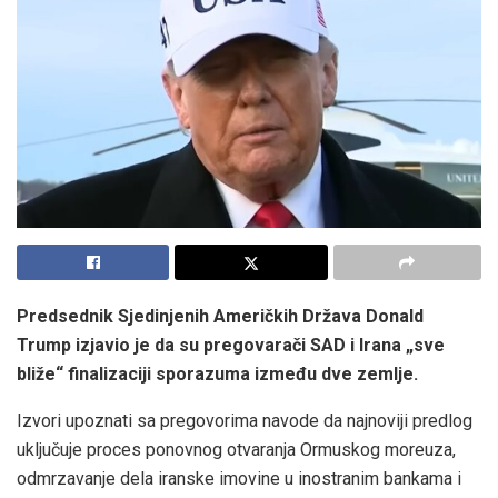
Predsednik Sjedinjenih Američkih Država Donald
Trump izjavio je
da su pregovarači SAD i Irana „sve
bliže“ finalizaciji sporazuma između dve zemlje.
Izvori upoznati sa pregovorima navode da najnoviji predlog
uključuje proces ponovnog otvaranja Ormuskog moreuza,
odmrzavanje dela iranske imovine u inostranim bankama i