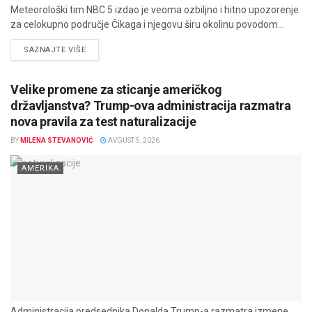
Meteorološki tim NBC 5 izdao je veoma ozbiljno i hitno upozorenje
za celokupno područje Čikaga i njegovu širu okolinu povodom...
DETAILS
SAZNAJTE VIŠE
Velike promene za sticanje američkog
državljanstva? Trump-ova administracija razmatra
nova pravila za test naturalizacije
BY
MILENA STEVANOVIĆ
AVGUST 5, 2026
AMERIKA
Administracija predsednika Donalda Trump-a razmatra izmene