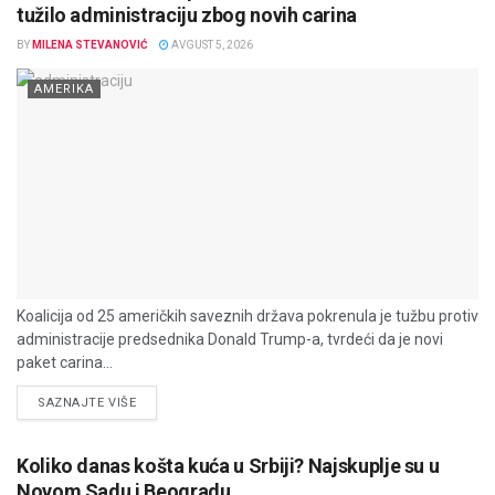
tužilo administraciju zbog novih carina
BY
MILENA STEVANOVIĆ
AVGUST 5, 2026
AMERIKA
Koalicija od 25 američkih saveznih država pokrenula je tužbu protiv
administracije predsednika Donald Trump-a, tvrdeći da je novi
paket carina...
DETAILS
SAZNAJTE VIŠE
Koliko danas košta kuća u Srbiji? Najskuplje su u
Novom Sadu i Beogradu