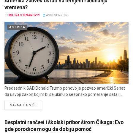
Amerika zauvek ostati na letnjem računanju
vremena?
BY
MILENA STEVANOVIĆ
AVGUST 6, 2026
AMERIKA
Predsednik SAD Donald Trump ponovo je pozvao američki Senat
da usvoji zakon kojim bi se ukinulo sezonsko pomeranje sata i...
DETAILS
SAZNAJTE VIŠE
Besplatni rančevi i školski pribor širom Čikaga: Evo
gde porodice mogu da dobiju pomoć