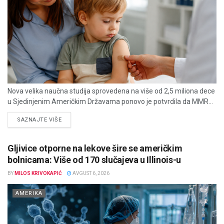
Nova velika naučna studija sprovedena na više od 2,5 miliona dece
u Sjedinjenim Američkim Državama ponovo je potvrdila da MMR...
DETAILS
SAZNAJTE VIŠE
Gljivice otporne na lekove šire se američkim
bolnicama: Više od 170 slučajeva u Illinois-u
BY
MILOS KRIVOKAPIĆ
AVGUST 6, 2026
AMERIKA