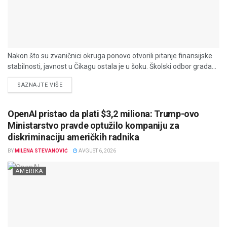
Nakon što su zvaničnici okruga ponovo otvorili pitanje finansijske
stabilnosti, javnost u Čikagu ostala je u šoku. Školski odbor grada...
DETAILS
SAZNAJTE VIŠE
OpenAI pristao da plati $3,2 miliona: Trump-ovo
Ministarstvo pravde optužilo kompaniju za
diskriminaciju američkih radnika
BY
MILENA STEVANOVIĆ
AVGUST 6, 2026
AMERIKA