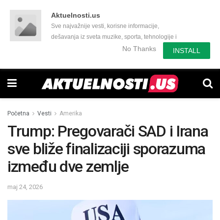
Aktuelnosti.us
Sve najvažnije vesti, korisne informacije,
dešavanja iz sveta muzike, sporta, tehnologije i
još mnogo toga zanimljivog.
No Thanks
INSTALL
Početna
Vesti
Amerika
Trump: Pregovarači SAD i Irana
sve bliže finalizaciji sporazuma
između dve zemlje
maj 24, 2026