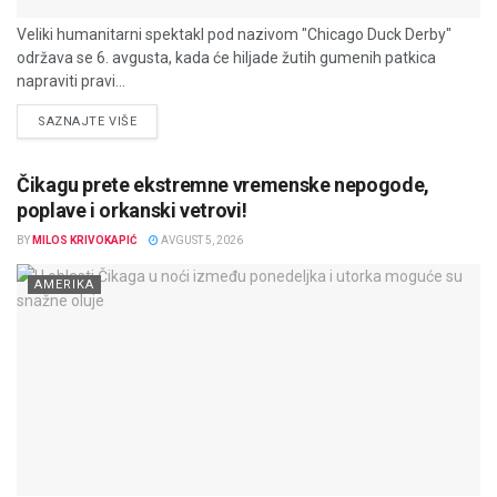
Veliki humanitarni spektakl pod nazivom "Chicago Duck Derby"
održava se 6. avgusta, kada će hiljade žutih gumenih patkica
napraviti pravi...
DETAILS
SAZNAJTE VIŠE
Čikagu prete ekstremne vremenske nepogode,
poplave i orkanski vetrovi!
BY
MILOS KRIVOKAPIĆ
AVGUST 5, 2026
AMERIKA