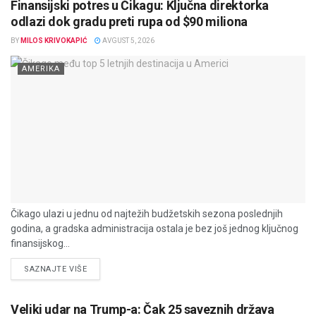
Finansijski potres u Čikagu: Ključna direktorka
odlazi dok gradu preti rupa od $90 miliona
BY
MILOS KRIVOKAPIĆ
AVGUST 5, 2026
AMERIKA
Čikago ulazi u jednu od najtežih budžetskih sezona poslednjih
godina, a gradska administracija ostala je bez još jednog ključnog
finansijskog...
DETAILS
SAZNAJTE VIŠE
Veliki udar na Trump-a: Čak 25 saveznih država