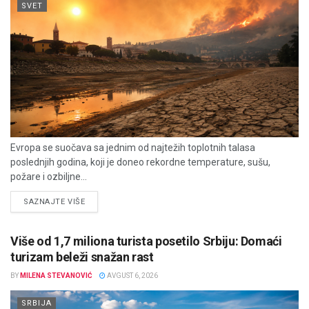
SVET
Evropa se suočava sa jednim od najtežih toplotnih talasa
poslednjih godina, koji je doneo rekordne temperature, sušu,
požare i ozbiljne...
DETAILS
SAZNAJTE VIŠE
Više od 1,7 miliona turista posetilo Srbiju: Domaći
turizam beleži snažan rast
BY
MILENA STEVANOVIĆ
AVGUST 6, 2026
SRBIJA