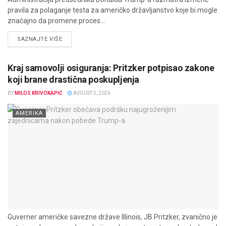
pravila za polaganje testa za američko državljanstvo koje bi mogle
značajno da promene proces...
DETAILS
SAZNAJTE VIŠE
Kraj samovolji osiguranja: Pritzker potpisao zakone
koji brane drastična poskupljenja
BY
MILOS KRIVOKAPIĆ
AVGUST 5, 2026
AMERIKA
Guverner američke savezne države Illinois, JB Pritzker, zvanično je