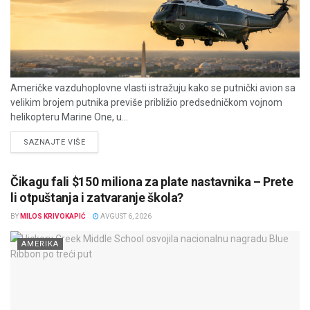
Američke vazduhoplovne vlasti istražuju kako se putnički avion sa
velikim brojem putnika previše približio predsedničkom vojnom
helikopteru Marine One, u...
DETAILS
SAZNAJTE VIŠE
Čikagu fali $150 miliona za plate nastavnika – Prete
li otpuštanja i zatvaranje škola?
BY
MILOS KRIVOKAPIĆ
AVGUST 6, 2026
AMERIKA