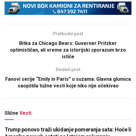
Prethodni post
Bitka za Chicago Bears: Guverner Pritzker
optimističan, ali vreme za istorijski sporazum brzo
ističe
Sledeći post
Fanovi serije “Emily in Paris” u suzama: Glavna glumica
saopštila tužne vesti koje niko nije očekivao
Slične
Vesti
Trump ponovo traži ukidanje pomeranja sata: Hoće li