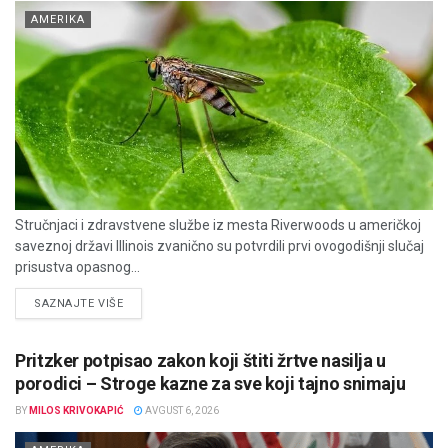
AMERIKA
Stručnjaci i zdravstvene službe iz mesta Riverwoods u američkoj
saveznoj državi Illinois zvanično su potvrdili prvi ovogodišnji slučaj
prisustva opasnog...
DETAILS
SAZNAJTE VIŠE
Pritzker potpisao zakon koji štiti žrtve nasilja u
porodici – Stroge kazne za sve koji tajno snimaju
BY
MILOS KRIVOKAPIĆ
AVGUST 6, 2026