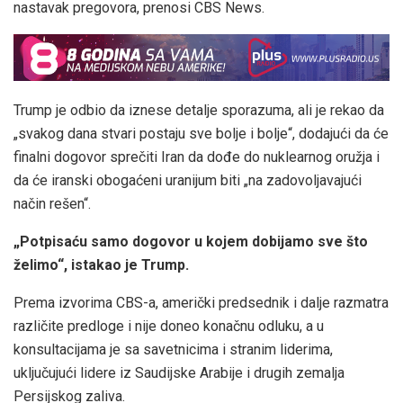
nastavak pregovora, prenosi CBS News.
Trump je odbio da iznese detalje sporazuma, ali je rekao da
„svakog dana stvari postaju sve bolje i bolje“, dodajući da će
finalni dogovor sprečiti Iran da dođe do nuklearnog oružja i
da će iranski obogaćeni uranijum biti „na zadovoljavajući
način rešen“.
„Potpisaću samo dogovor u kojem dobijamo sve što
želimo“, istakao je Trump.
Prema izvorima CBS-a, američki predsednik i dalje razmatra
različite predloge i nije doneo konačnu odluku, a u
konsultacijama je sa savetnicima i stranim liderima,
uključujući lidere iz Saudijske Arabije i drugih zemalja
Persijskog zaliva.