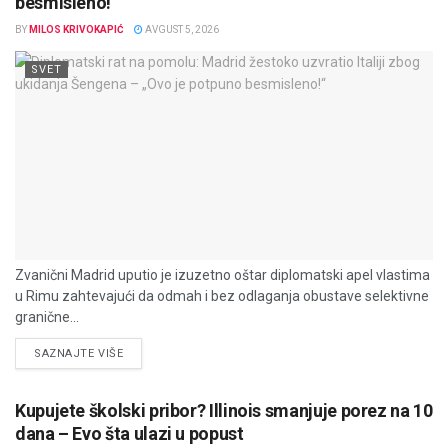
besmisleno!“
BY
MILOS KRIVOKAPIĆ
AVGUST 5, 2026
SVET
Zvanični Madrid uputio je izuzetno oštar diplomatski apel vlastima
u Rimu zahtevajući da odmah i bez odlaganja obustave selektivne
granične...
DETAILS
SAZNAJTE VIŠE
Kupujete školski pribor? Illinois smanjuje porez na 10
dana – Evo šta ulazi u popust