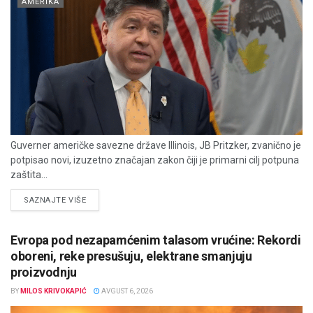
AMERIKA
Guverner američke savezne države Illinois, JB Pritzker, zvanično je
potpisao novi, izuzetno značajan zakon čiji je primarni cilj potpuna
zaštita...
DETAILS
SAZNAJTE VIŠE
Evropa pod nezapamćenim talasom vrućine: Rekordi
oboreni, reke presušuju, elektrane smanjuju
proizvodnju
BY
MILOS KRIVOKAPIĆ
AVGUST 6, 2026