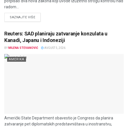
potpisao dva nova zakona koji uvode izuzetno strogu kontrolu nad
radom...
DETAILS
SAZNAJTE VIŠE
Reuters: SAD planiraju zatvaranje konzulata u
Kanadi, Japanu i Indoneziji
BY
MILENA STEVANOVIĆ
AVGUST 5, 2026
AMERIKA
Američki State Department obavestio je Congress da planira
zatvaranje pet diplomatskih predstavništava u inostranstvu,