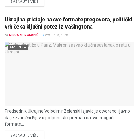
DETAILS
SAZNAJTE VIŠE
Ukrajina pristaje na sve formate pregovora, politički
vrh čeka ključni potez iz Vašingtona
BY
MILOS KRIVOKAPIĆ
AVGUST 5, 2026
AMERIKA
Predsednik Ukrajine Volodimir Zelenski izjavio je otvoreno i javno
da je zvanični Kijev u potpunosti spreman na sve moguće
formate...
DETAILS
SAZNAJTE VIŠE