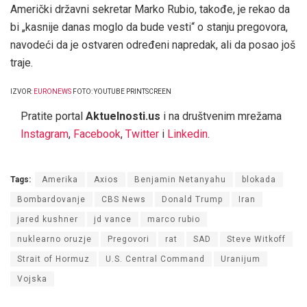
Američki državni sekretar Marko Rubio, takođe, je rekao da
bi „kasnije danas moglo da bude vesti“ o stanju pregovora,
navodeći da je ostvaren određeni napredak, ali da posao još
traje.
IZVOR:
EURONEWS
FOTO: YOUTUBE PRINTSCREEN
Pratite portal
Aktuelnosti.us
i na društvenim mrežama
Instagram
,
Facebook
,
Twitter
i
Linkedin
.
Tags:
Amerika
Axios
Benjamin Netanyahu
blokada
Bombardovanje
CBS News
Donald Trump
Iran
jared kushner
jd vance
marco rubio
nuklearno oruzje
Pregovori
rat
SAD
Steve Witkoff
Strait of Hormuz
U.S. Central Command
Uranijum
Vojska