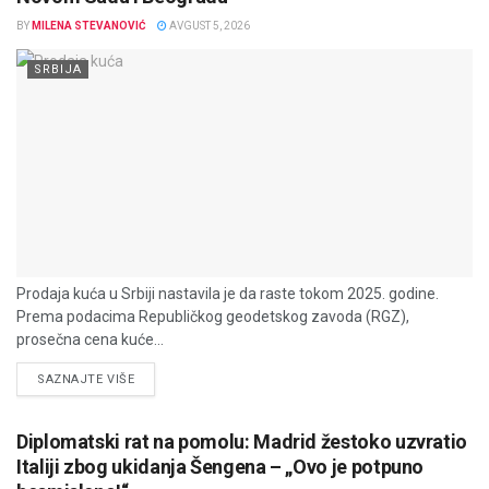
BY
MILENA STEVANOVIĆ
AVGUST 5, 2026
SRBIJA
Prodaja kuća u Srbiji nastavila je da raste tokom 2025. godine.
Prema podacima Republičkog geodetskog zavoda (RGZ),
prosečna cena kuće...
DETAILS
SAZNAJTE VIŠE
Diplomatski rat na pomolu: Madrid žestoko uzvratio
Italiji zbog ukidanja Šengena – „Ovo je potpuno