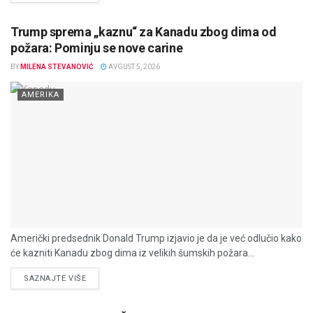
Trump sprema „kaznu“ za Kanadu zbog dima od
požara: Pominju se nove carine
BY
MILENA STEVANOVIĆ
AVGUST 5, 2026
AMERIKA
Američki predsednik Donald Trump izjavio je da je već odlučio kako
će kazniti Kanadu zbog dima iz velikih šumskih požara...
DETAILS
SAZNAJTE VIŠE