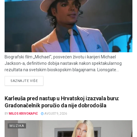
Biografski film „Michael“, posvećen životu i karijeri Michael
Jackson-a, definitivno dobija nastavak nakon spektakularnog
rezultata na svetskim bioskopskim blagajnama. Lionsgate...
DETAILS
SAZNAJTE VIŠE
Karleuša pred nastup u Hrvatskoj izazvala buru:
Gradonačelnik poručio da nije dobrodošla
BY
MILOS KRIVOKAPIĆ
AVGUST 9, 2026
MUZIKA