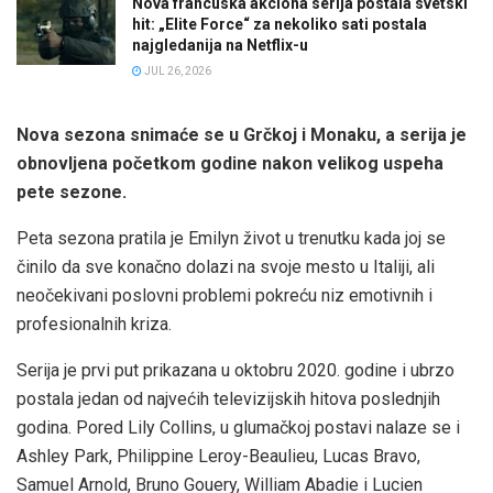
Nova francuska akciona serija postala svetski
hit: „Elite Force“ za nekoliko sati postala
najgledanija na Netflix-u
JUL 26, 2026
Nova sezona snimaće se u Grčkoj i Monaku, a serija je
obnovljena početkom godine nakon velikog uspeha
pete sezone.
Peta sezona pratila je Emilyn život u trenutku kada joj se
činilo da sve konačno dolazi na svoje mesto u Italiji, ali
neočekivani poslovni problemi pokreću niz emotivnih i
profesionalnih kriza.
Serija je prvi put prikazana u oktobru 2020. godine i ubrzo
postala jedan od najvećih televizijskih hitova poslednjih
godina. Pored Lily Collins, u glumačkoj postavi nalaze se i
Ashley Park, Philippine Leroy-Beaulieu, Lucas Bravo,
Samuel Arnold, Bruno Gouery, William Abadie i Lucien