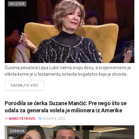
MUZIKA
Čuvena pevačica Lepa Lukić nema svoju decu, a svojevremeno je
otkrila kome je u testamentu ostavila bogatstvo koje je stvorila...
DETAILS
SAZNAJTE VIŠE
Porodila se ćerka Suzane Mančić: Pre nego što se
udala za generala volela je milionera iz Amerike
BY
MIŠKO PETROVIĆ
AVGUST 4, 2026
ZABAVA