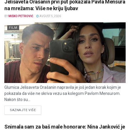
Jelisaveta Orašanin prvi put pokazala Pavla Mensura
na mrežama: Više ne kriju ljubav
BY
MIŠKO PETROVIĆ
AVGUST 5, 2026
FILM
Glumica Jelisaveta Orašanin napravila je još jedan korak kojim je
pokazala da više ne skriva vezu sa kolegom Pavlom Mensurom.
Nakon što su...
DETAILS
SAZNAJTE VIŠE
Snimala sam za baš male honorare: Nina Janković je