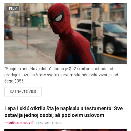
FILM
"Spajdermen: Novo doba" doneo je $927 miliona prihoda od
prodaje ulaznica širom sveta u prvom vikendu prikazivanja, od
čega $355...
DETAILS
SAZNAJTE VIŠE
Lepa Lukić otkrila šta je napisala u testamentu: Sve
ostavlja jednoj osobi, ali pod ovim uslovom
BY
MIŠKO PETROVIĆ
AVGUST 4, 2026