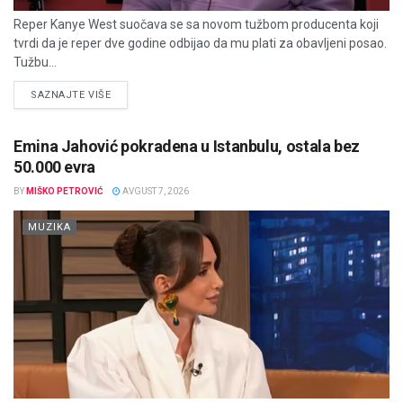
Reper Kanye West suočava se sa novom tužbom producenta koji
tvrdi da je reper dve godine odbijao da mu plati za obavljeni posao.
Tužbu...
DETAILS
SAZNAJTE VIŠE
Emina Jahović pokradena u Istanbulu, ostala bez
50.000 evra
BY
MIŠKO PETROVIĆ
AVGUST 7, 2026
MUZIKA