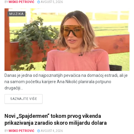
BY
MIŠKO PETROVIĆ
AVGUST 5, 2026
MUZIKA
Danas je jedna od najpoznatijih pevačica na domaćoj estradi, ali je
na samom početku karijere Ana Nikolić planirala potpuno
drugačiji...
DETAILS
SAZNAJTE VIŠE
Novi „Spajdermen“ tokom prvog vikenda
prikazivanja zaradio skoro milijardu dolara
BY
MIŠKO PETROVIĆ
AVGUST 4, 2026