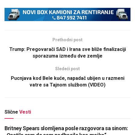
Prethodni post
Trump: Pregovarači SAD i Irana sve bliže finalizaciji
sporazuma između dve zemlje
Sledeći post
Pucnjava kod Bele kuće, napadač ubijen u razmeni
vatre sa Tajnom službom (VIDEO)
Slične
Vesti
Britney Spears slomljena posle razgovora sa sinom: