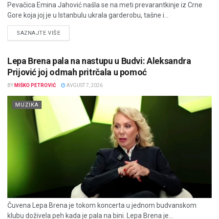
Pevačica Emina Jahović našla se na meti prevarantkinje iz Crne
Gore koja joj je u Istanbulu ukrala garderobu, tašne i...
DETAILS
SAZNAJTE VIŠE
Lepa Brena pala na nastupu u Budvi: Aleksandra
Prijović joj odmah pritrčala u pomoć
BY
MIŠKO PETROVIĆ
AVGUST 7, 2026
MUZIKA
Čuvena Lepa Brena je tokom koncerta u jednom budvanskom
klubu doživela peh kada je pala na bini. Lepa Brena je...