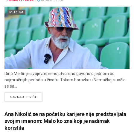
BY
MIŠKO PETROVIĆ
AVGUST 5, 2026
MUZIKA
Dino Merlin je svojevremeno otvoreno govorio o jednom od
najmračnijih perioda u životu. Tokom boravka u Nemačkoj suočio
se sa...
DETAILS
SAZNAJTE VIŠE
Ana Nikolić se na početku karijere nije predstavljala
svojim imenom: Malo ko zna koji je nadimak
koristila