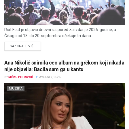
Riot Fest je objavio dnevni raspored za izdanje 2026. godine, a
Čikago od 18. do 20. septembra očekuje tri dana...
DETAILS
SAZNAJTE VIŠE
Ana Nikolić snimila ceo album na grčkom koji nikada
nije objavila: Bacila sam ga u kantu
BY
MIŠKO PETROVIĆ
AVGUST 7, 2026
MUZIKA