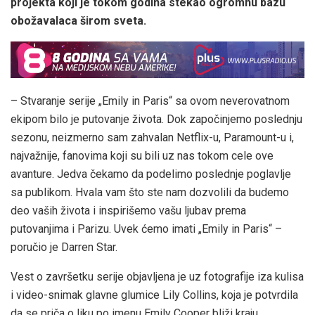
projekta koji je tokom godina stekao ogromnu bazu
obožavalaca širom sveta.
– Stvaranje serije „Emily in Paris“ sa ovom neverovatnom
ekipom bilo je putovanje života. Dok započinjemo poslednju
sezonu, neizmerno sam zahvalan Netflix-u, Paramount-u i,
najvažnije, fanovima koji su bili uz nas tokom cele ove
avanture. Jedva čekamo da podelimo poslednje poglavlje
sa publikom. Hvala vam što ste nam dozvolili da budemo
deo vaših života i inspirišemo vašu ljubav prema
putovanjima i Parizu. Uvek ćemo imati „Emily in Paris“ –
poručio je Darren Star.
Vest o završetku serije objavljena je uz fotografije iza kulisa
i video-snimak glavne glumice Lily Collins, koja je potvrdila
da se priča o liku po imenu Emily Cooper bliži kraju.