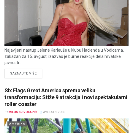
Najavljeni nastup Jelene Karleuše u klubu Hacienda u Vodicama,
zakazan za 15. avgust, izazvao je burne reakcije dela hrvatske
javnosti...
DETAILS
SAZNAJTE VIŠE
Six Flags Great America sprema veliku
transformaciju: Stiže 9 atrakcija i novi spektakularni
roller coaster
BY
MILOS KRIVOKAPIĆ
AVGUST 8, 2026
AMERIKA