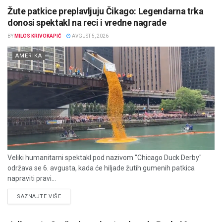
Žute patkice preplavljuju Čikago: Legendarna trka
donosi spektakl na reci i vredne nagrade
BY
MILOS KRIVOKAPIĆ
AVGUST 5, 2026
AMERIKA
Veliki humanitarni spektakl pod nazivom "Chicago Duck Derby"
održava se 6. avgusta, kada će hiljade žutih gumenih patkica
napraviti pravi...
DETAILS
SAZNAJTE VIŠE