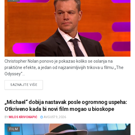
Christopher Nolan ponovo je pokazao koliko se oslanja na
praktične efekte, a jedan od najzanimljivijih trikova u filmu „The
Odyssey“...
DETAILS
SAZNAJTE VIŠE
„Michael“ dobija nastavak posle ogromnog uspeha:
Otkriveno kada bi novi film mogao u bioskope
BY
MILOS KRIVOKAPIĆ
AVGUST 9, 2026
FILM