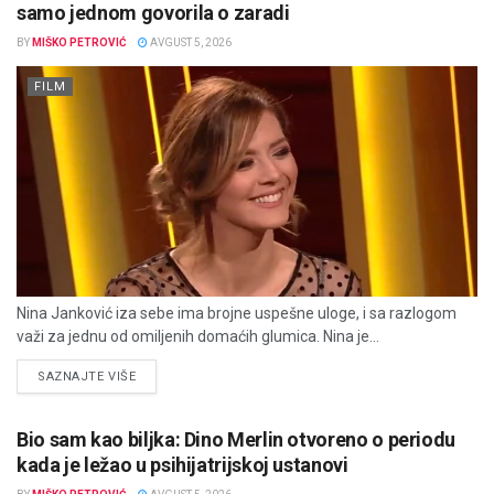
samo jednom govorila o zaradi
BY
MIŠKO PETROVIĆ
AVGUST 5, 2026
FILM
Nina Janković iza sebe ima brojne uspešne uloge, i sa razlogom
važi za jednu od omiljenih domaćih glumica. Nina je...
DETAILS
SAZNAJTE VIŠE
Bio sam kao biljka: Dino Merlin otvoreno o periodu
kada je ležao u psihijatrijskoj ustanovi