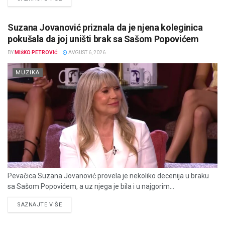
Suzana Jovanović priznala da je njena koleginica
pokušala da joj uništi brak sa Sašom Popovićem
BY
MIŠKO PETROVIĆ
AVGUST 6, 2026
MUZIKA
Pevačica Suzana Jovanović provela je nekoliko decenija u braku
sa Sašom Popovićem, a uz njega je bila i u najgorim...
DETAILS
SAZNAJTE VIŠE