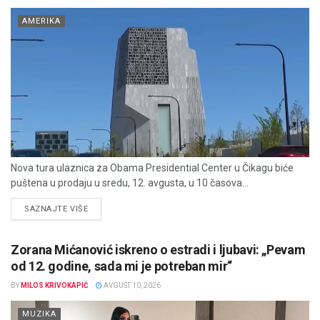
AMERIKA
Nova tura ulaznica za Obama Presidential Center u Čikagu biće
puštena u prodaju u sredu, 12. avgusta, u 10 časova...
DETAILS
SAZNAJTE VIŠE
Zorana Mićanović iskreno o estradi i ljubavi: „Pevam
od 12. godine, sada mi je potreban mir“
BY
MILOS KRIVOKAPIĆ
AVGUST 10, 2026
MUZIKA