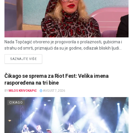
Nada Topčagić otvoreno je progovorila o prolaznosti, gubicima i
strahu od smrti, priznajući da su je godine, odlazak bliskih ljudi...
DETAILS
SAZNAJTE VIŠE
Čikago se sprema za Riot Fest: Velika imena
raspoređena na tri bine
BY
MILOS KRIVOKAPIĆ
AVGUST 7, 2026
CIKAGO