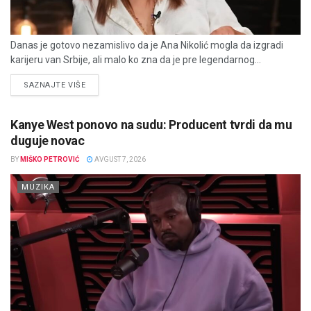
Danas je gotovo nezamislivo da je Ana Nikolić mogla da izgradi
karijeru van Srbije, ali malo ko zna da je pre legendarnog...
DETAILS
SAZNAJTE VIŠE
Kanye West ponovo na sudu: Producent tvrdi da mu
duguje novac
BY
MIŠKO PETROVIĆ
AVGUST 7, 2026
MUZIKA