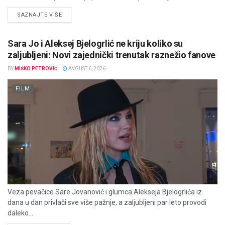
DETAILS
SAZNAJTE VIŠE
Sara Jo i Aleksej Bjelogrlić ne kriju koliko su
zaljubljeni: Novi zajednički trenutak raznežio fanove
BY
MIŠKO PETROVIĆ
AVGUST 6, 2026
FILM
Veza pevačice Sare Jovanović i glumca Alekseja Bjelogrlića iz
dana u dan privlači sve više pažnje, a zaljubljeni par leto provodi
daleko...