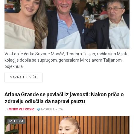
Vest da je ćerka Suzane Mančić, Teodora Talijan, rodila sina Mijata,
kojeg je dobila sa suprugom, generalom Miroslavom Talijanom,
odjeknula...
DETAILS
SAZNAJTE VIŠE
Ariana Grande se povlači iz javnosti: Nakon priča o
zdravlju odlučila da napravi pauzu
BY
MIŠKO PETROVIĆ
AVGUST 4, 2026
MUZIKA