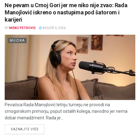
Ne pevam u Crnoj Gori jer me niko nije zvao: Rada
Manojlović iskreno o nastupima pod šatorom i
karijeri
BY
MIŠKO PETROVIĆ
AVGUST 6, 2026
MUZIKA
Pevačica Rada Manojlović letnju turneju ne provodi na
crnogorskom primorju, poput ostalih kolega, navodno jer nema
dobar menadžment. Rada je...
DETAILS
SAZNAJTE VIŠE