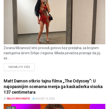
Zorana Mićanović leto provodi gotovo bez predaha, sa brojnim
nastupima širom Srbije i regiona. Mlada pevačica priznaje da joj
se...
DETAILS
SAZNAJTE VIŠE
Matt Damon otkrio tajnu filma „The Odyssey“: U
najopasnijim scenama menja ga kaskaderka visoka
137 centimetara
BY
MILOS KRIVOKAPIĆ
AVGUST 10, 2026
FILM