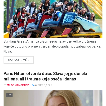
Six Flags Great America u Gurnee-ju najavio je veliko proširenje
koje će potpuno promeniti jedan deo popularnog zabavnog parka.
Nova...
DETAILS
SAZNAJTE VIŠE
Paris Hilton otvorila dušu: Slava joj je donela
milione, ali i traume koje oseća i danas
BY
MILOS KRIVOKAPIĆ
AVGUST 8, 2026
TV