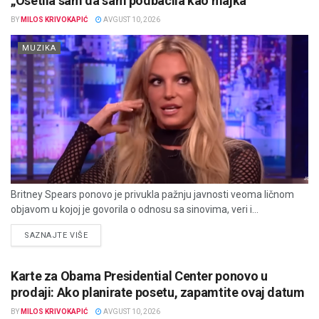
„Osetila sam da sam podbacila kao majka“
BY
MILOS KRIVOKAPIĆ
AVGUST 10, 2026
MUZIKA
Britney Spears ponovo je privukla pažnju javnosti veoma ličnom
objavom u kojoj je govorila o odnosu sa sinovima, veri i...
DETAILS
SAZNAJTE VIŠE
Karte za Obama Presidential Center ponovo u
prodaji: Ako planirate posetu, zapamtite ovaj datum
BY
MILOS KRIVOKAPIĆ
AVGUST 10, 2026