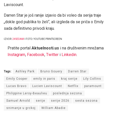
Laviscount.
Darren Star je još ranije izjavio da bi voleo da serija traje
„dokle god publika to želi“, ali izgleda da se priča o Emily
sada definitivno privodi kraju.
IZVOR:
24SEDAM
I FOTO: YOUTUBE PRINTSCREEN
Pratite portal
Aktuelnosti.us
i na društvenim mrežama
Instagram
,
Facebook
,
Twitter
i
Linkedin
.
Tags:
Ashley Park
Bruno Gouery
Darren Star
Emily Cooper
emily in paris
kraj serije
Lily Collins
Lucas Bravo
Lucien Laviscount
Netflix
paramount
Philippine Leroy-Beaulieu
poslednja sezona
Samuel Arnold
serije
serije 2026
sesta sezona
snimanje u grckoj
William Abadie