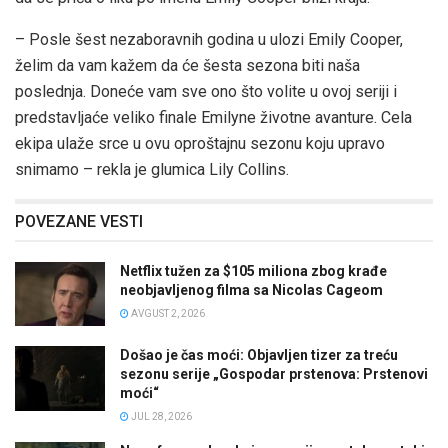
– Posle šest nezaboravnih godina u ulozi Emily Cooper,
želim da vam kažem da će šesta sezona biti naša
poslednja. Doneće vam sve ono što volite u ovoj seriji i
predstavljaće veliko finale Emilyne životne avanture. Cela
ekipa ulaže srce u ovu oproštajnu sezonu koju upravo
snimamo – rekla je glumica Lily Collins.
POVEZANE VESTI
Netflix tužen za $105 miliona zbog krađe
neobjavljenog filma sa Nicolas Cageom
AVGUST 2, 2026
Došao je čas moći: Objavljen tizer za treću
sezonu serije „Gospodar prstenova: Prstenovi
moći“
JUL 28, 2026