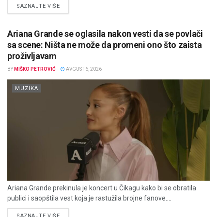
DETAILS
SAZNAJTE VIŠE
Ariana Grande se oglasila nakon vesti da se povlači
sa scene: Ništa ne može da promeni ono što zaista
proživljavam
BY
MIŠKO PETROVIĆ
AVGUST 6, 2026
MUZIKA
Ariana Grande prekinula je koncert u Čikagu kako bi se obratila
publici i saopštila vest koja je rastužila brojne fanove....
DETAILS
SAZNAJTE VIŠE