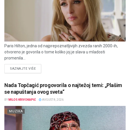
Paris Hilton, jedna od najprepoznatljivijih zvezda ranih 2000-ih,
otvoreno je govorila o tome koliko joj je slava u mladosti
promenila...
DETAILS
SAZNAJTE VIŠE
Nada Topčagić progovorila o najtežoj temi: „Plašim
se napuštanja ovog sveta“
BY
MILOS KRIVOKAPIĆ
AVGUST 8, 2026
MUZIKA