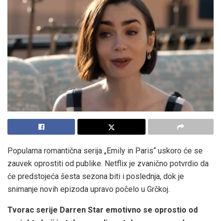
Popularna romantična serija „Emily in Paris“ uskoro će se
zauvek oprostiti od publike. Netflix je zvanično potvrdio da
će predstojeća šesta sezona biti i poslednja, dok je
snimanje novih epizoda upravo počelo u Grčkoj.
Tvorac serije Darren Star emotivno se oprostio od