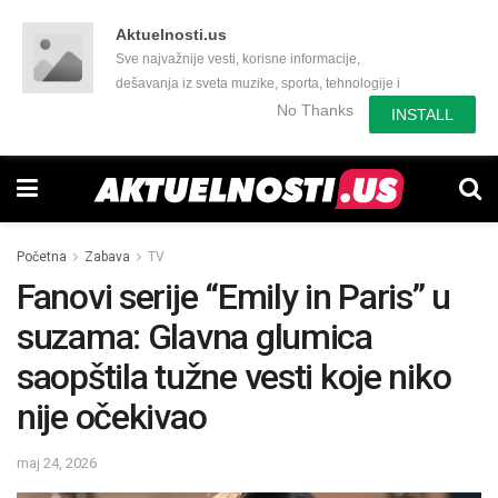
Aktuelnosti.us
Sve najvažnije vesti, korisne informacije,
dešavanja iz sveta muzike, sporta, tehnologije i
još mnogo toga zanimljivog.
No Thanks
INSTALL
Početna
Zabava
TV
Fanovi serije “Emily in Paris” u
suzama: Glavna glumica
saopštila tužne vesti koje niko
nije očekivao
maj 24, 2026