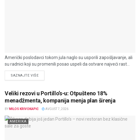
Američki poslodavci tokom jula naglo su usporili zapošljavanje, ali
su radnici koji su promenili posao uspeli da ostvare najveći rast...
DETAILS
SAZNAJTE VIŠE
Veliki rezovi u Portillo’s-u: Otpušteno 18%
menadžmenta, kompanija menja plan širenja
BY
MILOS KRIVOKAPIĆ
AVGUST 7, 2026
AMERIKA