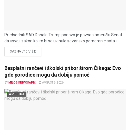
Predsednik SAD Donald Trump ponovo je pozvao američki Senat
da usvoji zakon kojim bi se ukinulo sezonsko pomeranje sata i...
DETAILS
SAZNAJTE VIŠE
Besplatni rančevi i školski pribor širom Čikaga: Evo
gde porodice mogu da dobiju pomoć
BY
MILOS KRIVOKAPIĆ
AVGUST 6, 2026
AMERIKA