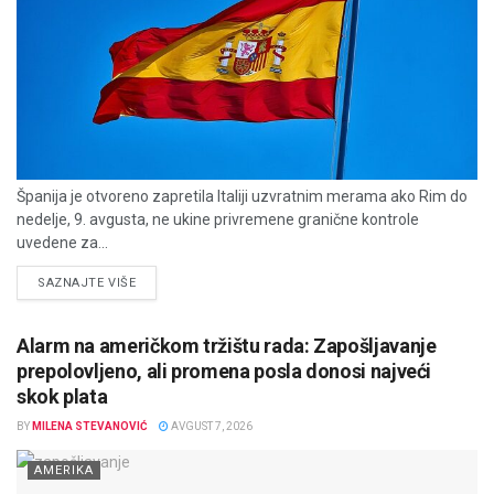
Španija je otvoreno zapretila Italiji uzvratnim merama ako Rim do
nedelje, 9. avgusta, ne ukine privremene granične kontrole
uvedene za...
DETAILS
SAZNAJTE VIŠE
Alarm na američkom tržištu rada: Zapošljavanje
prepolovljeno, ali promena posla donosi najveći
skok plata
BY
MILENA STEVANOVIĆ
AVGUST 7, 2026
AMERIKA