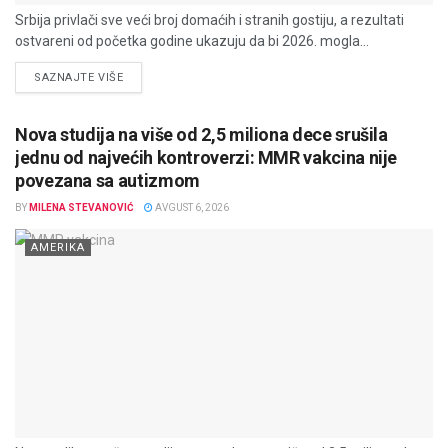
Srbija privlači sve veći broj domaćih i stranih gostiju, a rezultati
ostvareni od početka godine ukazuju da bi 2026. mogla...
DETAILS
SAZNAJTE VIŠE
Nova studija na više od 2,5 miliona dece srušila
jednu od najvećih kontroverzi: MMR vakcina nije
povezana sa autizmom
BY
MILENA STEVANOVIĆ
AVGUST 6, 2026
AMERIKA