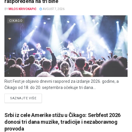
raspoređena na tri bine
BY
MILOS KRIVOKAPIĆ
AVGUST 7, 2026
CIKAGO
Riot Fest je objavio dnevni raspored za izdanje 2026. godine, a
Čikago od 18. do 20. septembra očekuje tri dana...
DETAILS
SAZNAJTE VIŠE
Srbi iz cele Amerike stižu u Čikago: Serbfest 2026
donosi tri dana muzike, tradicije i nezaboravnog
provoda