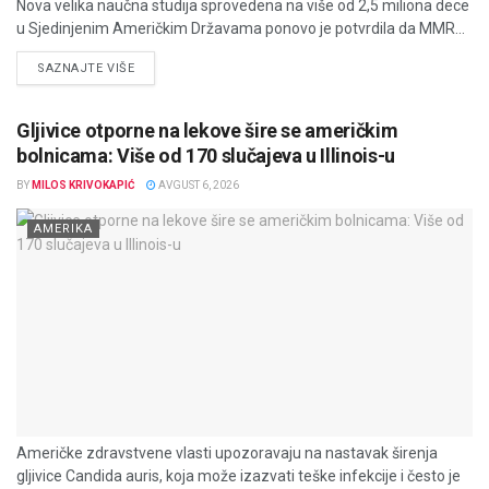
Nova velika naučna studija sprovedena na više od 2,5 miliona dece
u Sjedinjenim Američkim Državama ponovo je potvrdila da MMR...
DETAILS
SAZNAJTE VIŠE
Gljivice otporne na lekove šire se američkim
bolnicama: Više od 170 slučajeva u Illinois-u
BY
MILOS KRIVOKAPIĆ
AVGUST 6, 2026
AMERIKA
Američke zdravstvene vlasti upozoravaju na nastavak širenja
gljivice Candida auris, koja može izazvati teške infekcije i često je