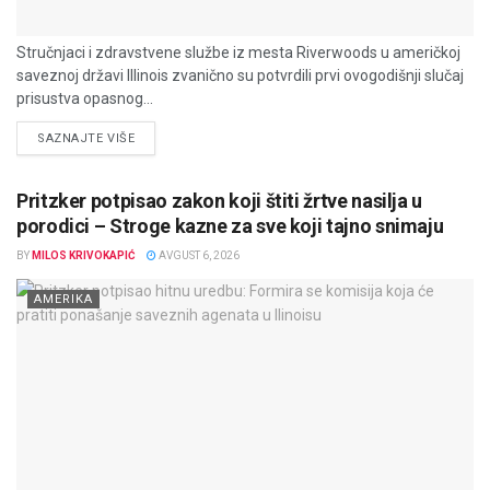
Stručnjaci i zdravstvene službe iz mesta Riverwoods u američkoj
saveznoj državi Illinois zvanično su potvrdili prvi ovogodišnji slučaj
prisustva opasnog...
DETAILS
SAZNAJTE VIŠE
Pritzker potpisao zakon koji štiti žrtve nasilja u
porodici – Stroge kazne za sve koji tajno snimaju
BY
MILOS KRIVOKAPIĆ
AVGUST 6, 2026
AMERIKA