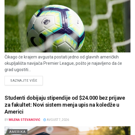
Čikago će krajem avgusta postati jedno od glavnih američkih
okupljališta navijača Premier League, pošto je najavljeno da će
grad ugostiti...
DETAILS
SAZNAJTE VIŠE
Studenti dobijaju stipendije od $24.000 bez prijave
za fakultet: Novi sistem menja upis na koledže u
Americi
BY
MILENA STEVANOVIĆ
AVGUST 7, 2026
AMERIKA