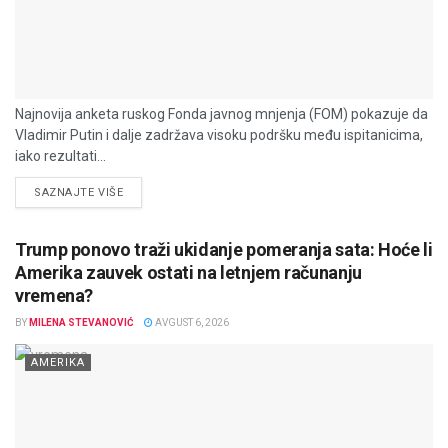
Najnovija anketa ruskog Fonda javnog mnjenja (FOM) pokazuje da
Vladimir Putin i dalje zadržava visoku podršku među ispitanicima,
iako rezultati...
DETAILS
SAZNAJTE VIŠE
Trump ponovo traži ukidanje pomeranja sata: Hoće li
Amerika zauvek ostati na letnjem računanju
vremena?
BY
MILENA STEVANOVIĆ
AVGUST 6, 2026
AMERIKA