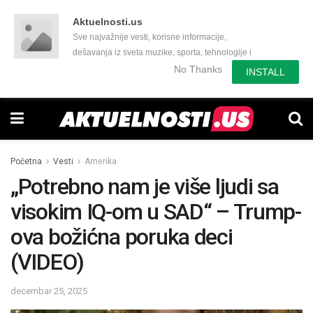
Aktuelnosti.us
Sve najvažnije vesti, korisne informacije,
dešavanja iz sveta muzike, sporta, tehnologije i
još mnogo toga zanimljivog.
No Thanks
INSTALL
Početna
Vesti
Amerika
„Potrebno nam je više ljudi sa
visokim IQ-om u SAD“ – Trump-
ova božićna poruka deci
(VIDEO)
decembar 25, 2025