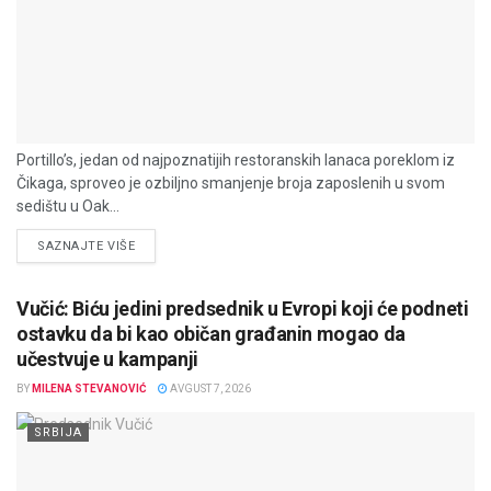
Portillo’s, jedan od najpoznatijih restoranskih lanaca poreklom iz
Čikaga, sproveo je ozbiljno smanjenje broja zaposlenih u svom
sedištu u Oak...
DETAILS
SAZNAJTE VIŠE
Vučić: Biću jedini predsednik u Evropi koji će podneti
ostavku da bi kao običan građanin mogao da
učestvuje u kampanji
BY
MILENA STEVANOVIĆ
AVGUST 7, 2026
SRBIJA