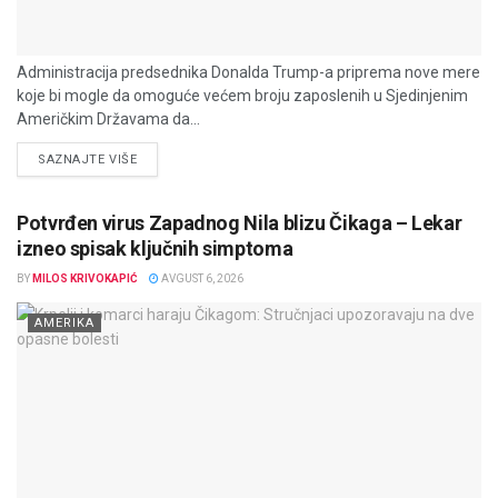
Administracija predsednika Donalda Trump-a priprema nove mere
koje bi mogle da omoguće većem broju zaposlenih u Sjedinjenim
Američkim Državama da...
DETAILS
SAZNAJTE VIŠE
Potvrđen virus Zapadnog Nila blizu Čikaga – Lekar
izneo spisak ključnih simptoma
BY
MILOS KRIVOKAPIĆ
AVGUST 6, 2026
AMERIKA