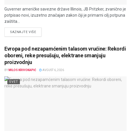
Guverner američke savezne države Illinois, JB Pritzker, zvanično je
potpisao novi, izuzetno značajan zakon čiji je primarni cilj potpuna
zaštita...
DETAILS
SAZNAJTE VIŠE
Evropa pod nezapamćenim talasom vrućine: Rekordi
oboreni, reke presušuju, elektrane smanjuju
proizvodnju
BY
MILOS KRIVOKAPIĆ
AVGUST 6, 2026
SVET