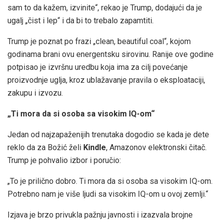
sam to da kažem, izvinite“, rekao je Trump, dodajući da je
ugalj „čist i lep“ i da bi to trebalo zapamtiti.
Trump je poznat po frazi „clean, beautiful coal“, kojom
godinama brani ovu energentsku sirovinu. Ranije ove godine
potpisao je izvršnu uredbu koja ima za cilj povećanje
proizvodnje uglja, kroz ublažavanje pravila o eksploataciji,
zakupu i izvozu.
„Ti mora da si osoba sa visokim IQ-om“
Jedan od najzapaženijih trenutaka dogodio se kada je dete
reklo da za Božić želi
Kindle
, Amazonov elektronski čitač.
Trump je pohvalio izbor i poručio:
„To je prilično dobro. Ti mora da si osoba sa visokim IQ-om.
Potrebno nam je više ljudi sa visokim IQ-om u ovoj zemlji.“
Izjava je brzo privukla pažnju javnosti i izazvala brojne