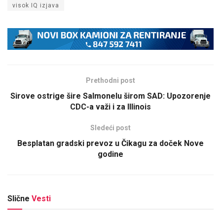
visok IQ izjava
Prethodni post
Sirove ostrige šire Salmonelu širom SAD: Upozorenje
CDC-a važi i za Illinois
Sledeći post
Besplatan gradski prevoz u Čikagu za doček Nove
godine
Slične
Vesti