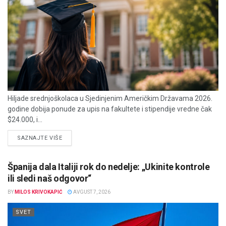
Hiljade srednjoškolaca u Sjedinjenim Američkim Državama 2026.
godine dobija ponude za upis na fakultete i stipendije vredne čak
$24.000, i...
DETAILS
SAZNAJTE VIŠE
Španija dala Italiji rok do nedelje: „Ukinite kontrole
ili sledi naš odgovor“
BY
MILOS KRIVOKAPIĆ
AVGUST 7, 2026
SVET