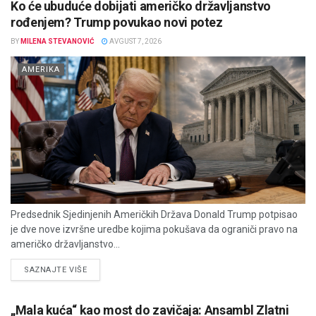
Ko će ubuduće dobijati američko državljanstvo
rođenjem? Trump povukao novi potez
BY
MILENA STEVANOVIĆ
AVGUST 7, 2026
AMERIKA
Predsednik Sjedinjenih Američkih Država Donald Trump potpisao
je dve nove izvršne uredbe kojima pokušava da ograniči pravo na
američko državljanstvo...
DETAILS
SAZNAJTE VIŠE
„Mala kuća“ kao most do zavičaja: Ansambl Zlatni