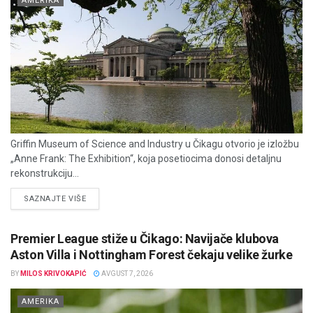
AMERIKA
Griffin Museum of Science and Industry u Čikagu otvorio je izložbu
„Anne Frank: The Exhibition“, koja posetiocima donosi detaljnu
rekonstrukciju...
DETAILS
SAZNAJTE VIŠE
Premier League stiže u Čikago: Navijače klubova
Aston Villa i Nottingham Forest čekaju velike žurke
BY
MILOS KRIVOKAPIĆ
AVGUST 7, 2026
AMERIKA