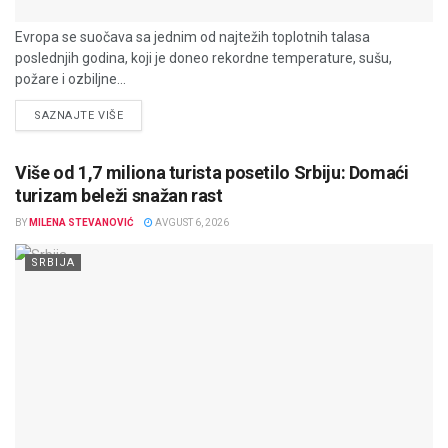
Evropa se suočava sa jednim od najtežih toplotnih talasa
poslednjih godina, koji je doneo rekordne temperature, sušu,
požare i ozbiljne...
DETAILS
SAZNAJTE VIŠE
Više od 1,7 miliona turista posetilo Srbiju: Domaći
turizam beleži snažan rast
BY
MILENA STEVANOVIĆ
AVGUST 6, 2026
SRBIJA