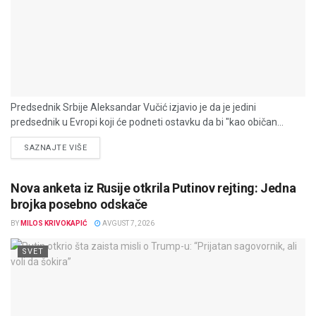
Predsednik Srbije Aleksandar Vučić izjavio je da je jedini
predsednik u Evropi koji će podneti ostavku da bi "kao običan...
DETAILS
SAZNAJTE VIŠE
Nova anketa iz Rusije otkrila Putinov rejting: Jedna
brojka posebno odskače
BY
MILOS KRIVOKAPIĆ
AVGUST 7, 2026
SVET