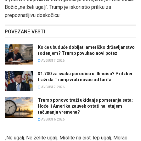
Božić „ne želi ugalj“. Trump je iskoristio priliku za
prepoznatljivu doskočicu:
POVEZANE VESTI
Ko će ubuduće dobijati američko državljanstvo
rođenjem? Trump povukao novi potez
AVGUST 7, 2026
$1.700 za svaku porodicu u Illinoisu? Pritzker
traži da Trump vrati novac od tarifa
AVGUST 7, 2026
Trump ponovo traži ukidanje pomeranja sata:
Hoće li Amerika zauvek ostati na letnjem
računanju vremena?
AVGUST 6, 2026
„Ne ugalj. Ne želite ugalj. Mislite na čist, lep ugalj. Morao