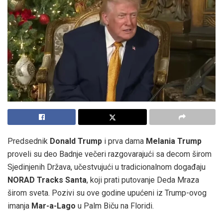
Predsednik
Donald Trump
i prva dama
Melania Trump
proveli su deo Badnje večeri razgovarajući sa decom širom
Sjedinjenih Država, učestvujući u tradicionalnom događaju
NORAD Tracks Santa
, koji prati putovanje Deda Mraza
širom sveta. Pozivi su ove godine upućeni iz Trump-ovog
imanja
Mar-a-Lago
u Palm Biču na Floridi.