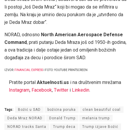
li postoji „loš Deda Mraz“ koji bi mogao da se infiltrira u
zemlju. Na kraju je umirio decu porukom da je „utvrđeno da
je Deda Mraz dobar“.
NORAD, odnosno
North American Aerospace Defense
Command
, prati putanju Deda Mraza još od 1950-ih godina,
a ova tradicija i dalje ostaje jedan od omiljenih božićnih
događaja za decu i porodice širom SAD.
IZVOR:
FINANCIAL EXPRESS
I FOTO: YOUTUBE PRINTSCREEN
Pratite portal
Aktuelnosti.us
i na društvenim mrežama
Instagram
,
Facebook
,
Twitter
i
Linkedin
.
Tags:
Božić u SAD
božićna poruka
clean beautiful coal
Deda Mraz NORAD
Donald Trump
melania trump
NORAD tracks Santa
Trump deca
Trump izjave Božić