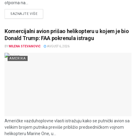
otporna na...
DETAILS
SAZNAJTE VIŠE
Komercijalni avion prišao helikopteru u kojem je bio
Donald Trump: FAA pokrenula istragu
BY
MILENA STEVANOVIĆ
AVGUST 6, 2026
AMERIKA
Američke vazduhoplovne vlasti istražuju kako se putnički avion sa
velikim brojem putnika previše približio predsedničkom vojnom
helikopteru Marine One, u...