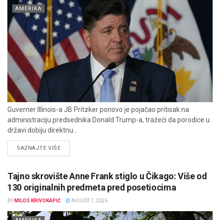
AMERIKA
Guverner Illinois-a JB Pritzker ponovo je pojačao pritisak na
administraciju predsednika Donald Trump-a, tražeći da porodice u
državi dobiju direktnu...
DETAILS
SAZNAJTE VIŠE
Tajno skrovište Anne Frank stiglo u Čikago: Više od
130 originalnih predmeta pred posetiocima
BY
MILOS KRIVOKAPIĆ
AVGUST 7, 2026