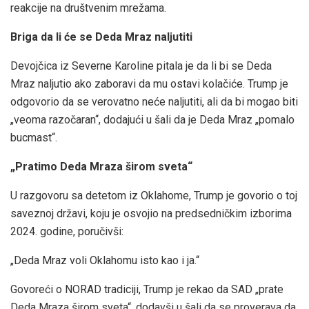
reakcije na društvenim mrežama.
Briga da li će se Deda Mraz naljutiti
Devojčica iz Severne Karoline pitala je da li bi se Deda
Mraz naljutio ako zaboravi da mu ostavi kolačiće. Trump je
odgovorio da se verovatno neće naljutiti, ali da bi mogao biti
„veoma razočaran“, dodajući u šali da je Deda Mraz „pomalo
bucmast“.
„Pratimo Deda Mraza širom sveta“
U razgovoru sa detetom iz Oklahome, Trump je govorio o toj
saveznoj državi, koju je osvojio na predsedničkim izborima
2024. godine, poručivši:
„Deda Mraz voli Oklahomu isto kao i ja.“
Govoreći o NORAD tradiciji, Trump je rekao da SAD „prate
Deda Mraza širom sveta“, dodavši u šali da se proverava da