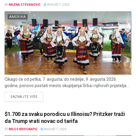
BY
MILENA STEVANOVIĆ
AVGUST 7, 2026
AMERIKA
Čikago će od petka, 7. avgusta, do nedelje, 9. avgusta 2026.
godine, ponovo postati mesto okupljanja Srba i njihovih prijatelja...
DETAILS
SAZNAJTE VIŠE
$1.700 za svaku porodicu u Illinoisu? Pritzker traži
da Trump vrati novac od tarifa
BY
MILOS KRIVOKAPIĆ
AVGUST 7, 2026