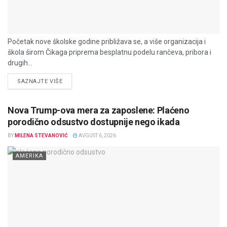
Početak nove školske godine približava se, a više organizacija i
škola širom Čikaga priprema besplatnu podelu rančeva, pribora i
drugih...
DETAILS
SAZNAJTE VIŠE
Nova Trump-ova mera za zaposlene: Plaćeno
porodično odsustvo dostupnije nego ikada
BY
MILENA STEVANOVIĆ
AVGUST 6, 2026
AMERIKA