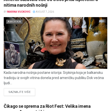
nitima narodnih nošnji
BY
MARINA VUCKOVIC
AVGUST 7, 2026
AMERIKA
Kada narodna nošnja postane istorija: Srpkinja koja je balkansku
tradiciju iz svojih vitrina donela pred američku publiku Dok većina
ljudi...
DETAILS
SAZNAJTE VIŠE
Čikago se sprema za Riot Fest: Velika imena