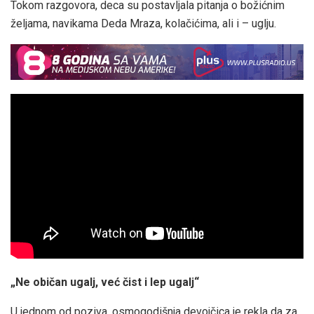
Tokom razgovora, deca su postavljala pitanja o božićnim
željama, navikama Deda Mraza, kolačićima, ali i – uglju.
„Ne običan ugalj, već čist i lep ugalj“
U jednom od poziva, osmogodišnja devojčica je rekla da za