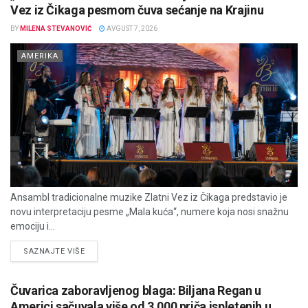
Vez iz Čikaga pesmom čuva sećanje na Krajinu
BY
MILENA STEVANOVIĆ
AVGUST 7, 2026
AMERIKA
Ansambl tradicionalne muzike Zlatni Vez iz Čikaga predstavio je
novu interpretaciju pesme „Mala kuća“, numere koja nosi snažnu
emociju i...
DETAILS
SAZNAJTE VIŠE
Čuvarica zaboravljenog blaga: Biljana Regan u
Americi sačuvala više od 3.000 priča ispletenih u