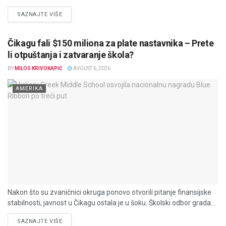
DETAILS
SAZNAJTE VIŠE
Čikagu fali $150 miliona za plate nastavnika – Prete
li otpuštanja i zatvaranje škola?
BY
MILOS KRIVOKAPIĆ
AVGUST 6, 2026
AMERIKA
Nakon što su zvaničnici okruga ponovo otvorili pitanje finansijske
stabilnosti, javnost u Čikagu ostala je u šoku. Školski odbor grada...
DETAILS
SAZNAJTE VIŠE