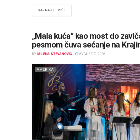
DETAILS
SAZNAJTE VIŠE
„Mala kuća“ kao most do zaviča
pesmom čuva sećanje na Kraji
BY
MILENA STEVANOVIĆ
AVGUST 7, 2026
AMERIKA