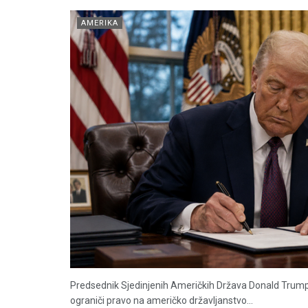
AMERIKA
Predsednik Sjedinjenih Američkih Država Donald Trump
ograniči pravo na američko državljanstvo...