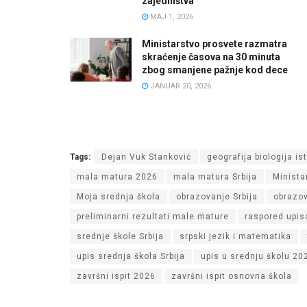
zajedništva
MAJ 1, 2026
Ministarstvo prosvete razmatra
skraćenje časova na 30 minuta
zbog smanjene pažnje kod dece
JANUAR 20, 2026
Tags:
Dejan Vuk Stanković
geografija biologija is
mala matura 2026
mala matura Srbija
Minista
Moja srednja škola
obrazovanje Srbija
obrazov
preliminarni rezultati male mature
raspored upis
srednje škole Srbija
srpski jezik i matematika
upis srednja škola Srbija
upis u srednju školu 20
završni ispit 2026
završni ispit osnovna škola