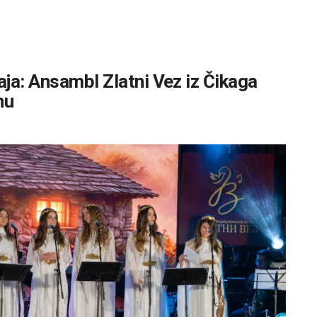
ja: Ansambl Zlatni Vez iz Čikaga
nu