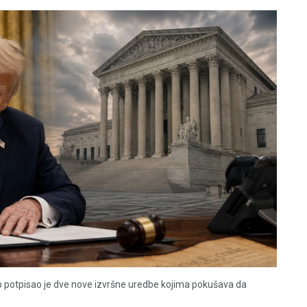
 potpisao je dve nove izvršne uredbe kojima pokušava da