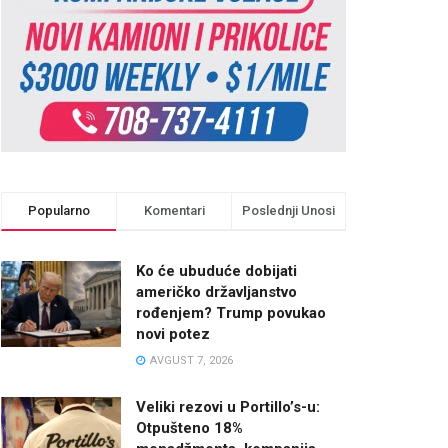
Popularno
Komentari
Poslednji Unosi
Ko će ubuduće dobijati
američko državljanstvo
rođenjem? Trump povukao
novi potez
AVGUST 7, 2026
Veliki rezovi u Portillo’s-u:
Otpušteno 18%