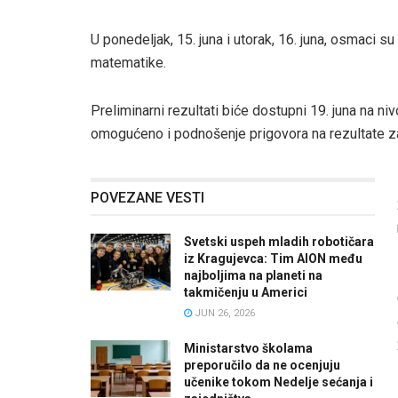
U ponedeljak, 15. juna i utorak, 16. juna, osmaci s
matematike.
Preliminarni rezultati biće dostupni 19. juna na ni
omogućeno i podnošenje prigovora na rezultate za
POVEZANE VESTI
Svetski uspeh mladih robotičara
iz Kragujevca: Tim AION među
najboljima na planeti na
takmičenju u Americi
JUN 26, 2026
Ministarstvo školama
preporučilo da ne ocenjuju
učenike tokom Nedelje sećanja i