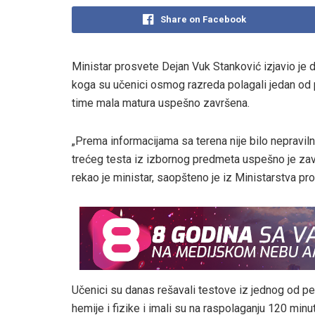
Share on Facebook
Ministar prosvete Dejan Vuk Stanković izjavio je 
koga su učenici osmog razreda polagali jedan od 
time mala matura uspešno završena.
„Prema informacijama sa terena nije bilo nepravil
trećeg testa iz izbornog predmeta uspešno je zav
rekao je ministar, saopšteno je iz Ministarstva pr
Učenici su danas rešavali testove iz jednog od pet 
hemije i fizike i imali su na raspolaganju 120 min