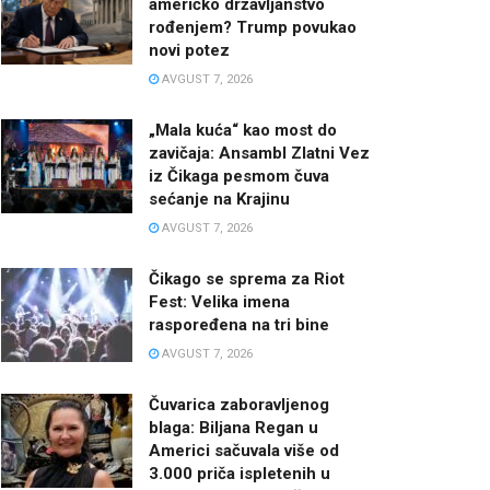
američko državljanstvo
rođenjem? Trump povukao
novi potez
AVGUST 7, 2026
„Mala kuća“ kao most do
zavičaja: Ansambl Zlatni Vez
iz Čikaga pesmom čuva
sećanje na Krajinu
AVGUST 7, 2026
Čikago se sprema za Riot
Fest: Velika imena
raspoređena na tri bine
AVGUST 7, 2026
Čuvarica zaboravljenog
blaga: Biljana Regan u
Americi sačuvala više od
3.000 priča ispletenih u