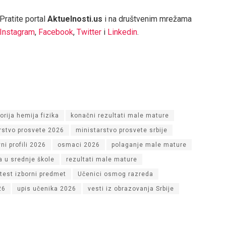
Pratite portal
Aktuelnosti.us
i na društvenim mrežama
Instagram
,
Facebook
,
Twitter
i
Linkedin
.
torija hemija fizika
konačni rezultati male mature
rstvo prosvete 2026
ministarstvo prosvete srbije
ni profili 2026
osmaci 2026
polaganje male mature
a u srednje škole
rezultati male mature
test izborni predmet
Učenici osmog razreda
26
upis učenika 2026
vesti iz obrazovanja Srbije