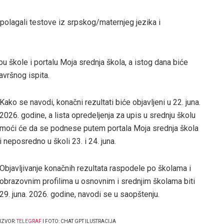
u polagali testove iz srpskog/maternjeg jezika i
vou škole i portalu Moja srednja škola, a istog dana biće
vršnog ispita.
Kako se navodi, konačni rezultati biće objavljeni u 22. juna.
2026. godine, a lista opredeljenja za upis u srednju školu
moći će da se podnese putem portala Moja srednja škola
i neposredno u školi 23. i 24. juna.
Objavljivanje konačnih rezultata raspodele po školama i
obrazovnim profilima u osnovnim i srednjim školama biti
29. juna. 2026. godine, navodi se u saopštenju.
IZVOR:
TELEGRAF
I FOTO: CHAT GPT ILUSTRACIJA