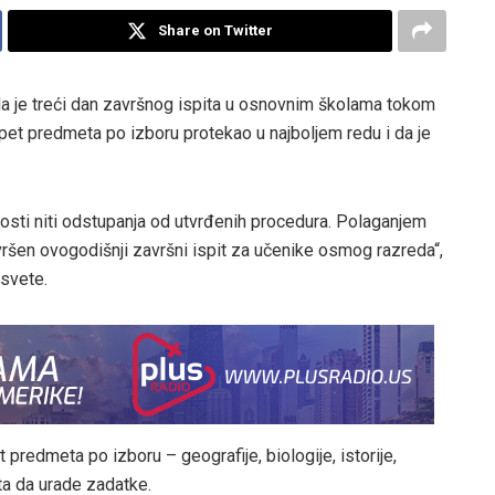
Share on Twitter
da je treći dan završnog ispita u osnovnim školama tokom
pet predmeta po izboru protekao u najboljem redu i da je
nosti niti odstupanja od utvrđenih procedura. Polaganjem
ršen ovogodišnji završni ispit za učenike osmog razreda“,
osvete.
predmeta po izboru – geografije, biologije, istorije,
uta da urade zadatke.