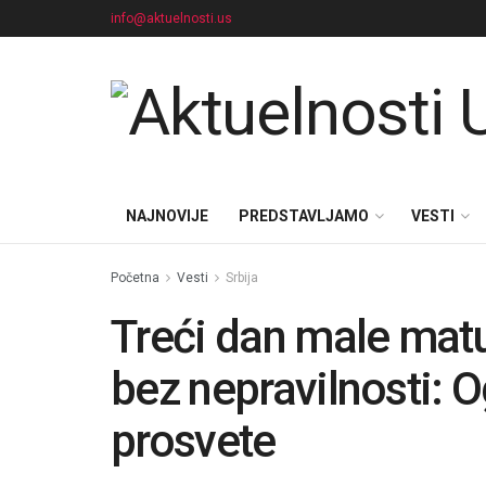
info@aktuelnosti.us
NAJNOVIJE
PREDSTAVLJAMO
VESTI
Početna
Vesti
Srbija
Treći dan male matu
bez nepravilnosti: O
prosvete