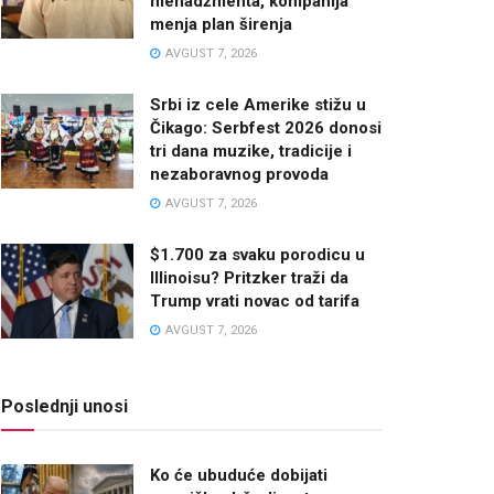
menadžmenta, kompanija
menja plan širenja
AVGUST 7, 2026
Srbi iz cele Amerike stižu u
Čikago: Serbfest 2026 donosi
tri dana muzike, tradicije i
nezaboravnog provoda
AVGUST 7, 2026
$1.700 za svaku porodicu u
Illinoisu? Pritzker traži da
Trump vrati novac od tarifa
AVGUST 7, 2026
Poslednji unosi
Ko će ubuduće dobijati