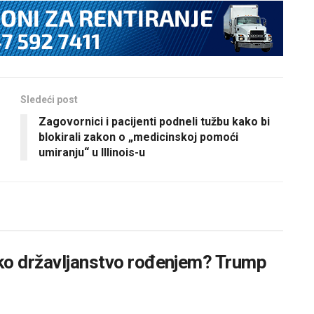
Sledeći post
Zagovornici i pacijenti podneli tužbu kako bi
blokirali zakon o „medicinskoj pomoći
umiranju“ u Illinois-u
ko državljanstvo rođenjem? Trump