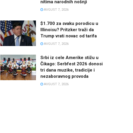
nitima narodnih nošnji
AVGUST 7, 2026
$1.700 za svaku porodicu u
Illinoisu? Pritzker traži da
Trump vrati novac od tarifa
AVGUST 7, 2026
Srbi iz cele Amerike stižu u
Čikago: Serbfest 2026 donosi
tri dana muzike, tradicije i
nezaboravnog provoda
AVGUST 7, 2026