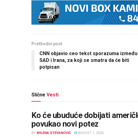
Prethodni post
CNN objavio ceo tekst sporazuma između
SAD i Irana, za koji se smatra da će biti
potpisan
Slične
Vesti
Ko će ubuduće dobijati američ
povukao novi potez
BY
MILENA STEVANOVIĆ
AVGUST 7, 2026