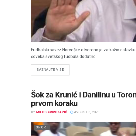
Fudbalski savez Norveške otvoreno je zatražio ostavku p
čoveka svetskog fudbala dodatno...
DETAILS
SAZNAJTE VIŠE
Šok za Krunić i Danilinu u Toro
prvom koraku
BY
MILOS KRIVOKAPIĆ
AVGUST 8, 2026
SPORT