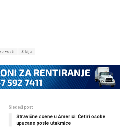
ke vesti
Srbija
Sledeći post
Stravične scene u Americi: Četiri osobe
upucane posle utakmice