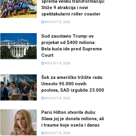
sprema veliku transformaciju:
Stiže 9 atrakcija i novi
spektakularni roller coaster
AVGUST 8, 2026
Sud zaustavio Trump-ov
projekat od $400 miliona:
Bela kuća ide pred Supreme
Court
AVGUST 8, 2026
Šok za američko tržište rada:
Umesto 95.000 novih
poslova, SAD izgubile 23.000
AVGUST 8, 2026
Paris Hilton otvorila dušu:
Slava joj je donela milione, ali
i traume koje oseća i danas
AVGUST 8, 2026