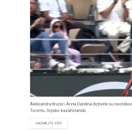
Aleksandra Krunić i Anna Danilina doživele su neočeki
Torontu. Srpsko-kazahstanski...
DETAILS
SAZNAJTE VIŠE