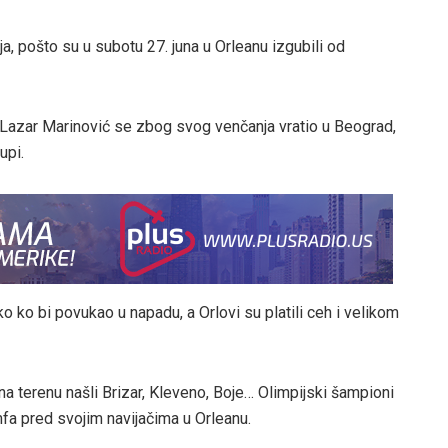
ja, pošto su u subotu 27. juna u Orleanu izgubili od
a. Lazar Marinović se zbog svog venčanja vratio u Beograd,
upi.
ko ko bi povukao u napadu, a Orlovi su platili ceh i velikom
 na terenu našli Brizar, Kleveno, Boje… Olimpijski šampioni
ijumfa pred svojim navijačima u Orleanu.