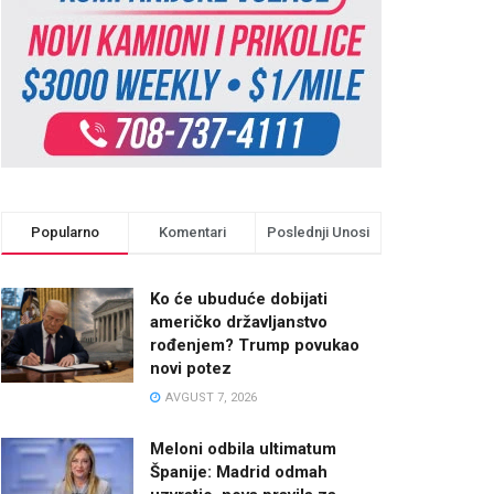
Popularno
Komentari
Poslednji Unosi
Ko će ubuduće dobijati
američko državljanstvo
rođenjem? Trump povukao
novi potez
AVGUST 7, 2026
Meloni odbila ultimatum
Španije: Madrid odmah