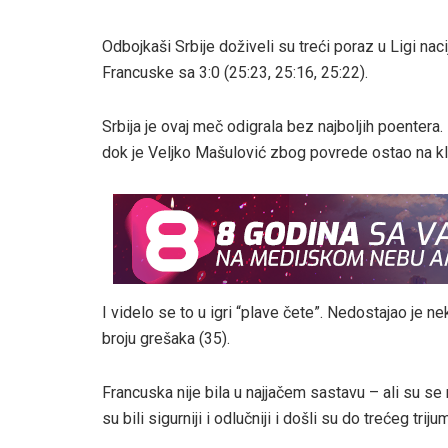
Odbojkaši Srbije doživeli su treći poraz u Ligi naci
Francuske sa 3:0 (25:23, 25:16, 25:22).
Srbija je ovaj meč odigrala bez najboljih poenter
dok je Veljko Mašulović zbog povrede ostao na kl
I videlo se to u igri “plave čete”. Nedostajao je ne
broju grešaka (35).
Francuska nije bila u najjačem sastavu – ali su se
su bili sigurniji i odlučniji i došli su do trećeg tr