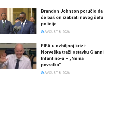
Brandon Johnson poručio da
će baš on izabrati novog šefa
policije
AVGUST 8, 2026
FIFA u ozbiljnoj krizi:
Norveška traži ostavku Gianni
Infantino-a – „Nema
povratka“
AVGUST 8, 2026