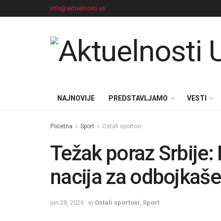
info@aktuelnosti.us
NAJNOVIJE
PREDSTAVLJAMO
VESTI
Početna
Sport
Ostali sportovi
Težak poraz Srbije: 
nacija za odbojkaše
jun 28, 2026
in
Ostali sportovi
,
Sport