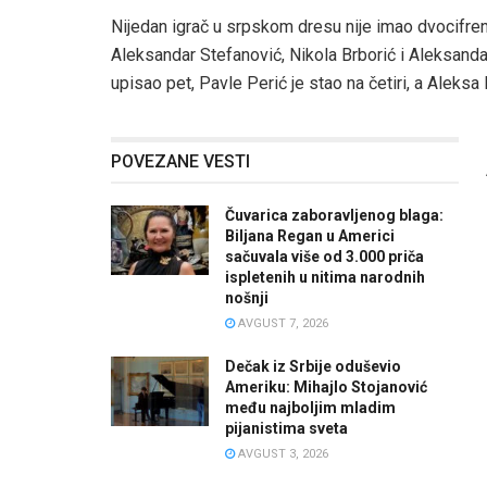
Nijedan igrač u srpskom dresu nije imao dvocifren 
Aleksandar Stefanović, Nikola Brborić i Aleksanda
upisao pet, Pavle Perić je stao na četiri, a Aleksa B
POVEZANE VESTI
Čuvarica zaboravljenog blaga:
Biljana Regan u Americi
sačuvala više od 3.000 priča
ispletenih u nitima narodnih
nošnji
AVGUST 7, 2026
Dečak iz Srbije oduševio
Ameriku: Mihajlo Stojanović
među najboljim mladim
pijanistima sveta
AVGUST 3, 2026