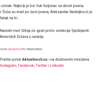
učinak. Najbolji je bio Vuk Kulpinac sa devet poena,
r Šoša su imali po šest poena, Aleksandar Nedeljković je
atak na tri.
Naredni meč Srbija će igrati protiv selekcije Sjedinjenih
Američkih Država u nedelju.
IZVOR:
OBJEKTIV
, FOTO: PRINTSCREEN
Pratite portal
Aktuelnosti.us
i na društvenim mrežama
Instagram
,
Facebook
,
Twitter
i
Linkedin
.