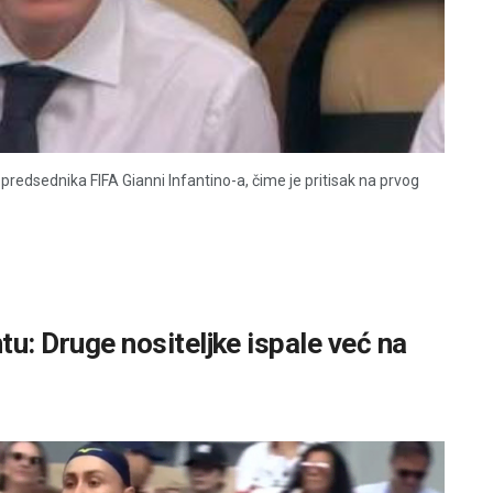
redsednika FIFA Gianni Infantino-a, čime je pritisak na prvog
ntu: Druge nositeljke ispale već na