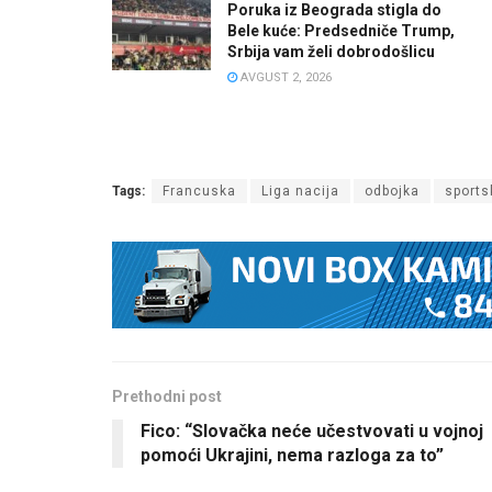
Poruka iz Beograda stigla do
Bele kuće: Predsedniče Trump,
Srbija vam želi dobrodošlicu
AVGUST 2, 2026
Tags:
Francuska
Liga nacija
odbojka
sports
Prethodni post
Fico: “Slovačka neće učestvovati u vojnoj
pomoći Ukrajini, nema razloga za to”