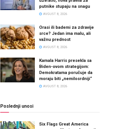
uzvratio, nova pravila za
putnike stupaju na snagu
AVGUST 8, 2026
Orasi ili bademi za zdravije
srce? Jedan ima malu, ali
važnu prednost
AVGUST 8, 2026
Kamala Harris presekla sa
Biden-ovom strategijom:
Demokratama poručuje da
moraju biti „nemilosrdniji“
AVGUST 8, 2026
Poslednji unosi
Six Flags Great America