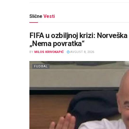
Slične
Vesti
FIFA u ozbiljnoj krizi: Norveška
„Nema povratka“
BY
MILOS KRIVOKAPIĆ
AVGUST 8, 2026
FUDBAL