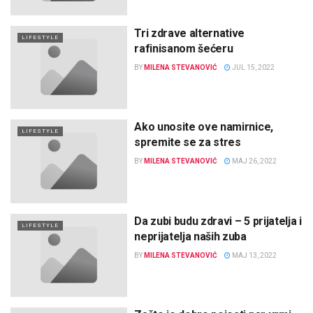
Tri zdrave alternative
LIFESTYLE
rafinisanom šećeru
BY
MILENA STEVANOVIĆ
JUL 15, 2022
Ako unosite ove namirnice,
LIFESTYLE
spremite se za stres
BY
MILENA STEVANOVIĆ
MAJ 26, 2022
Da zubi budu zdravi – 5 prijatelja i
LIFESTYLE
neprijatelja naših zuba
BY
MILENA STEVANOVIĆ
MAJ 13, 2022