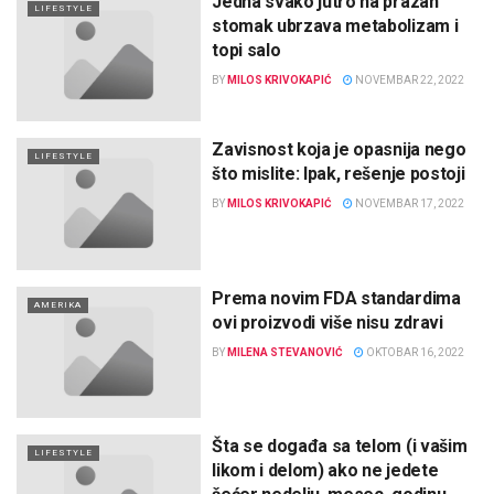
Jedna svako jutro na prazan
LIFESTYLE
stomak ubrzava metabolizam i
topi salo
BY
MILOS KRIVOKAPIĆ
NOVEMBAR 22, 2022
Zavisnost koja je opasnija nego
LIFESTYLE
što mislite: Ipak, rešenje postoji
BY
MILOS KRIVOKAPIĆ
NOVEMBAR 17, 2022
Prema novim FDA standardima
AMERIKA
ovi proizvodi više nisu zdravi
BY
MILENA STEVANOVIĆ
OKTOBAR 16, 2022
Šta se događa sa telom (i vašim
LIFESTYLE
likom i delom) ako ne jedete