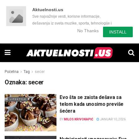
Aktuelnosti.us
Sve najvažnije vesti, korisne informacije,
dešavanja iz sveta muzike, sporta, tehnologije i
još mnogo toga zanimljivog.
No Thanks
INSTALL
Početna
Tag
secer
Oznaka:
secer
Evo šta se zaista dešava sa
LIFESTYLE
telom kada unosimo previše
šećera
BY
MILOS KRIVOKAPIĆ
JANUAR 10, 2026