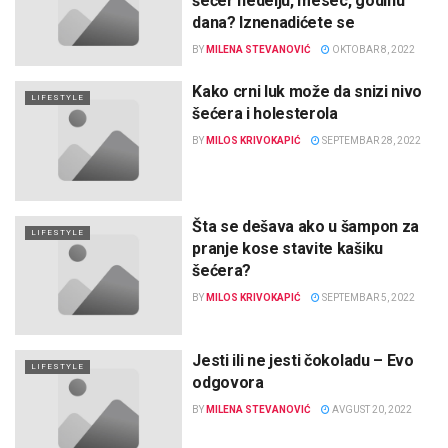
šećer nedelju, mesec, godinu
dana? Iznenadićete se
BY
MILENA STEVANOVIĆ
OKTOBAR 8, 2022
Kako crni luk može da snizi nivo
LIFESTYLE
šećera i holesterola
BY
MILOS KRIVOKAPIĆ
SEPTEMBAR 28, 2022
Šta se dešava ako u šampon za
LIFESTYLE
pranje kose stavite kašiku
šećera?
BY
MILOS KRIVOKAPIĆ
SEPTEMBAR 5, 2022
Jesti ili ne jesti čokoladu – Evo
LIFESTYLE
odgovora
BY
MILENA STEVANOVIĆ
AVGUST 20, 2022