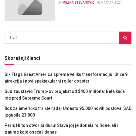
BY
MILENA STEVANOVIĆ
MART 17, 2021
Skorašnji članci
Six Flags Great America sprema veliku transformaciju: Stiže 9
atrakcija i novi spektakularni roller coaster
Sud zaustavio Trump-ov projekat od $400 miliona: Bela kuća
ide pred Supreme Court
Šok za američko tržište rada: Umesto 95.000 novih poslova, SAD
izgubile 23.000
Paris Hilton otvorila dušu: Slava joj je donela milione, ali i
traume koje oseća i danas