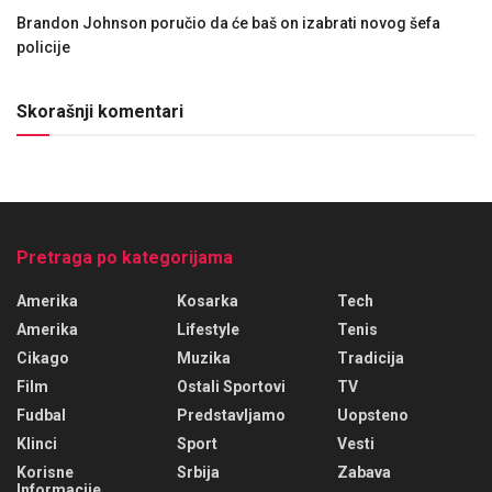
Brandon Johnson poručio da će baš on izabrati novog šefa
policije
Skorašnji komentari
Pretraga po kategorijama
Amerika
Kosarka
Tech
Amerika
Lifestyle
Tenis
Cikago
Muzika
Tradicija
Film
Ostali Sportovi
TV
Fudbal
Predstavljamo
Uopsteno
Klinci
Sport
Vesti
Korisne
Srbija
Zabava
Informacije