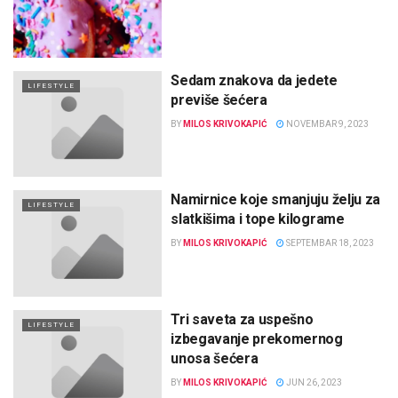
Sedam znakova da jedete
LIFESTYLE
previše šećera
BY
MILOS KRIVOKAPIĆ
NOVEMBAR 9, 2023
Namirnice koje smanjuju želju za
LIFESTYLE
slatkišima i tope kilograme
BY
MILOS KRIVOKAPIĆ
SEPTEMBAR 18, 2023
Tri saveta za uspešno
LIFESTYLE
izbegavanje prekomernog
unosa šećera
BY
MILOS KRIVOKAPIĆ
JUN 26, 2023