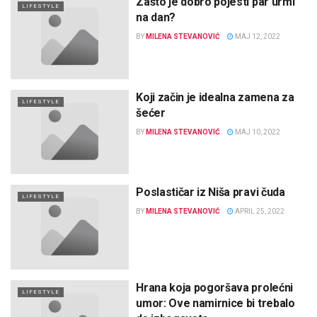
Zašto je dobro pojesti par urmi
LIFESTYLE
na dan?
BY
MILENA STEVANOVIĆ
MAJ 12, 2022
Koji začin je idealna zamena za
LIFESTYLE
šećer
BY
MILENA STEVANOVIĆ
MAJ 10, 2022
Poslastičar iz Niša pravi čuda
LIFESTYLE
BY
MILENA STEVANOVIĆ
APRIL 25, 2022
Hrana koja pogoršava prolećni
LIFESTYLE
umor: Ove namirnice bi trebalo