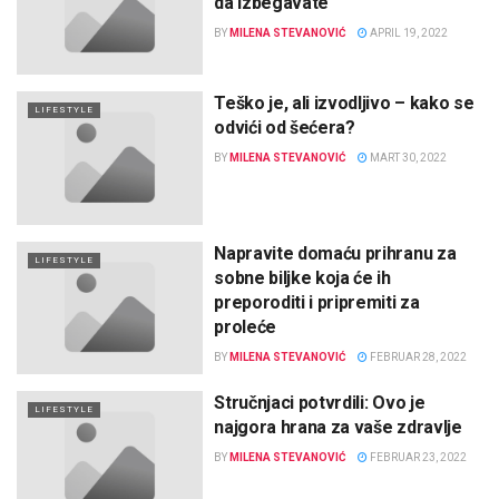
da izbegavate
BY
MILENA STEVANOVIĆ
APRIL 19, 2022
Teško je, ali izvodljivo – kako se
LIFESTYLE
odvići od šećera?
BY
MILENA STEVANOVIĆ
MART 30, 2022
Napravite domaću prihranu za
LIFESTYLE
sobne biljke koja će ih
preporoditi i pripremiti za
proleće
BY
MILENA STEVANOVIĆ
FEBRUAR 28, 2022
Stručnjaci potvrdili: Ovo je
LIFESTYLE
najgora hrana za vaše zdravlje
BY
MILENA STEVANOVIĆ
FEBRUAR 23, 2022