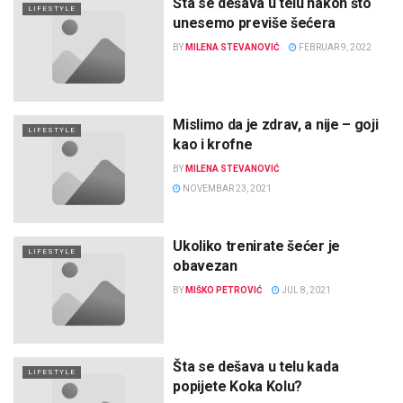
Šta se dešava u telu nakon što
LIFESTYLE
unesemo previše šećera
BY
MILENA STEVANOVIĆ
FEBRUAR 9, 2022
Mislimo da je zdrav, a nije – goji
LIFESTYLE
kao i krofne
BY
MILENA STEVANOVIĆ
NOVEMBAR 23, 2021
Ukoliko trenirate šećer je
LIFESTYLE
obavezan
BY
MIŠKO PETROVIĆ
JUL 8, 2021
Šta se dešava u telu kada
LIFESTYLE
popijete Koka Kolu?