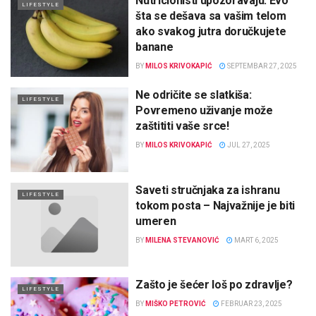
Nutricionisti upozoravaju: Evo
LIFESTYLE
šta se dešava sa vašim telom
ako svakog jutra doručkujete
banane
BY
MILOS KRIVOKAPIĆ
SEPTEMBAR 27, 2025
Ne odričite se slatkiša:
LIFESTYLE
Povremeno uživanje može
zaštititi vaše srce!
BY
MILOS KRIVOKAPIĆ
JUL 27, 2025
Saveti stručnjaka za ishranu
LIFESTYLE
tokom posta – Najvažnije je biti
umeren
BY
MILENA STEVANOVIĆ
MART 6, 2025
Zašto je šećer loš po zdravlje?
LIFESTYLE
BY
MIŠKO PETROVIĆ
FEBRUAR 23, 2025