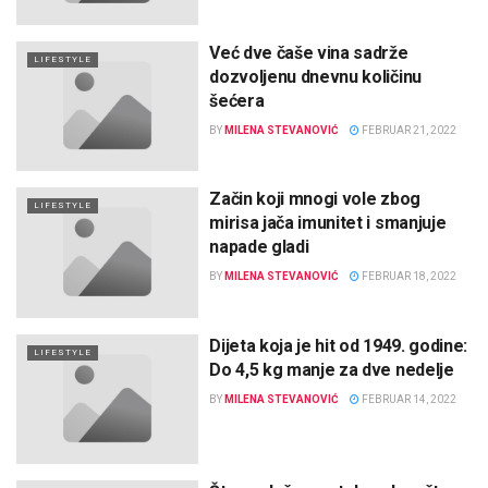
Već dve čaše vina sadrže
LIFESTYLE
dozvoljenu dnevnu količinu
šećera
BY
MILENA STEVANOVIĆ
FEBRUAR 21, 2022
Začin koji mnogi vole zbog
LIFESTYLE
mirisa jača imunitet i smanjuje
napade gladi
BY
MILENA STEVANOVIĆ
FEBRUAR 18, 2022
Dijeta koja je hit od 1949. godine:
LIFESTYLE
Do 4,5 kg manje za dve nedelje
BY
MILENA STEVANOVIĆ
FEBRUAR 14, 2022