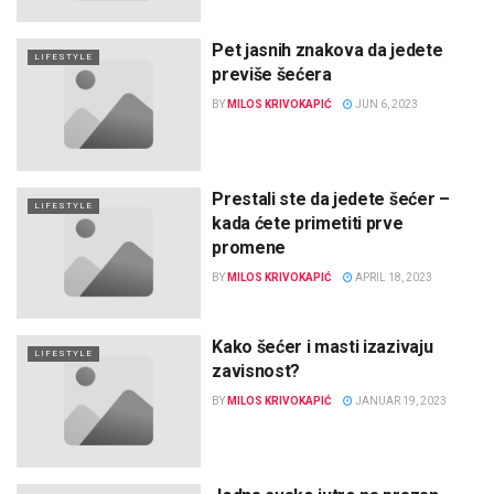
Pet jasnih znakova da jedete
LIFESTYLE
previše šećera
BY
MILOS KRIVOKAPIĆ
JUN 6, 2023
Prestali ste da jedete šećer –
LIFESTYLE
kada ćete primetiti prve
promene
BY
MILOS KRIVOKAPIĆ
APRIL 18, 2023
Kako šećer i masti izazivaju
LIFESTYLE
zavisnost?
BY
MILOS KRIVOKAPIĆ
JANUAR 19, 2023