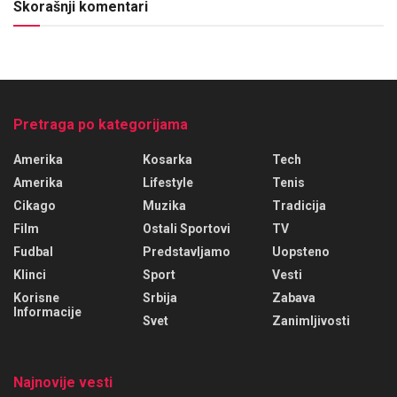
Skorašnji komentari
Pretraga po kategorijama
Amerika
Kosarka
Tech
Amerika
Lifestyle
Tenis
Cikago
Muzika
Tradicija
Film
Ostali Sportovi
TV
Fudbal
Predstavljamo
Uopsteno
Klinci
Sport
Vesti
Korisne
Srbija
Zabava
Informacije
Svet
Zanimljivosti
Najnovije vesti