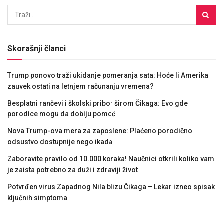
Skorašnji članci
Trump ponovo traži ukidanje pomeranja sata: Hoće li Amerika
zauvek ostati na letnjem računanju vremena?
Besplatni rančevi i školski pribor širom Čikaga: Evo gde
porodice mogu da dobiju pomoć
Nova Trump-ova mera za zaposlene: Plaćeno porodično
odsustvo dostupnije nego ikada
Zaboravite pravilo od 10.000 koraka! Naučnici otkrili koliko vam
je zaista potrebno za duži i zdraviji život
Potvrđen virus Zapadnog Nila blizu Čikaga – Lekar izneo spisak
ključnih simptoma