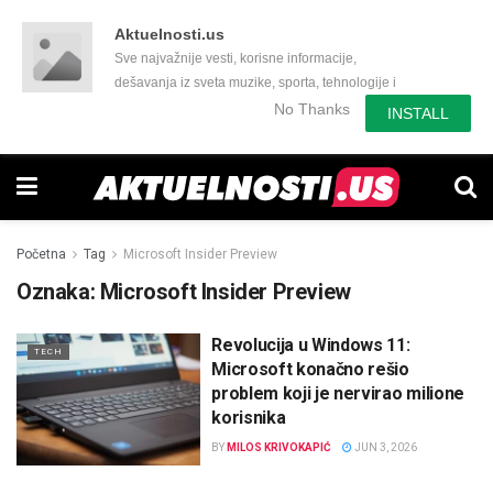
Aktuelnosti.us
Sve najvažnije vesti, korisne informacije,
dešavanja iz sveta muzike, sporta, tehnologije i
još mnogo toga zanimljivog.
No Thanks
INSTALL
Početna
Tag
Microsoft Insider Preview
Oznaka:
Microsoft Insider Preview
Revolucija u Windows 11:
TECH
Microsoft konačno rešio
problem koji je nervirao milione
korisnika
BY
MILOS KRIVOKAPIĆ
JUN 3, 2026