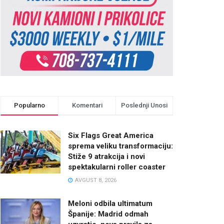
Popularno
Komentari
Poslednji Unosi
Six Flags Great America
sprema veliku transformaciju:
Stiže 9 atrakcija i novi
spektakularni roller coaster
AVGUST 8, 2026
Meloni odbila ultimatum
Španije: Madrid odmah