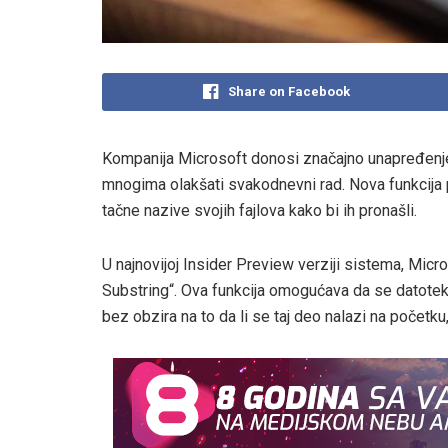
Share on Facebook
Kompanija Microsoft donosi značajno unapređenj
mnogima olakšati svakodnevni rad. Nova funkcija 
tačne nazive svojih fajlova kako bi ih pronašli.
U najnovijoj Insider Preview verziji sistema, Mic
Substring“. Ova funkcija omogućava da se datote
bez obzira na to da li se taj deo nalazi na početku, 