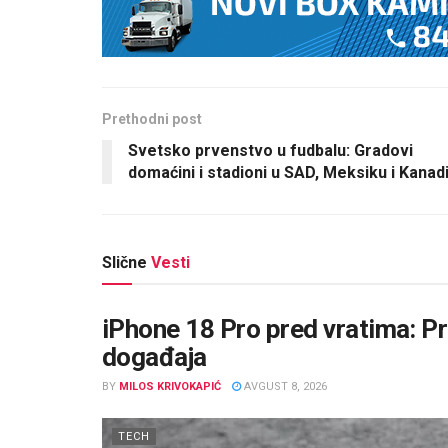
Prethodni post
Svetsko prvenstvo u fudbalu: Gradovi
domaćini i stadioni u SAD, Meksiku i Kanad
Slične
Vesti
iPhone 18 Pro pred vratima: P
događaja
BY
MILOS KRIVOKAPIĆ
AVGUST 8, 2026
TECH