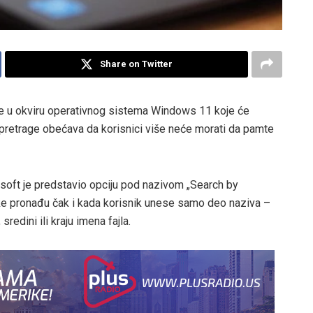
Share on Twitter
e u okviru operativnog sistema Windows 11 koje će
pretrage obećava da korisnici više neće morati da pamte
rosoft je predstavio opciju pod nazivom „Search by
ke pronađu čak i kada korisnik unese samo deo naziva –
sredini ili kraju imena fajla.