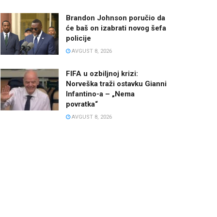
Brandon Johnson poručio da
će baš on izabrati novog šefa
policije
AVGUST 8, 2026
FIFA u ozbiljnoj krizi:
Norveška traži ostavku Gianni
Infantino-a – „Nema
povratka“
AVGUST 8, 2026