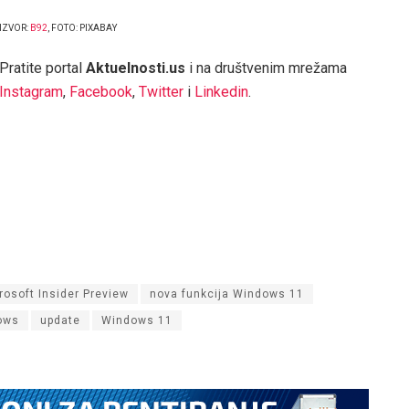
IZVOR:
B92
, FOTO: PIXABAY
Pratite portal
Aktuelnosti.us
i na društvenim mrežama
Instagram
,
Facebook
,
Twitter
i
Linkedin
.
rosoft Insider Preview
nova funkcija Windows 11
ows
update
Windows 11