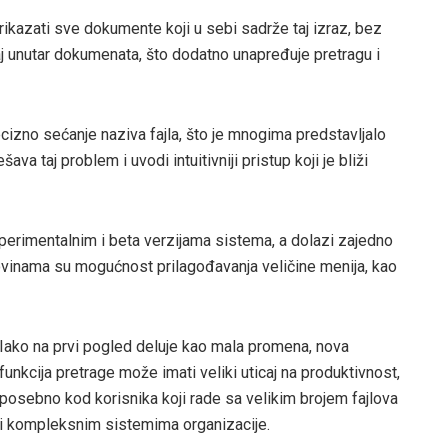
prikazati sve dokumente koji u sebi sadrže taj izraz, bez
aj unutar dokumenata, što dodatno unapređuje pretragu i
izno sećanje naziva fajla, što je mnogima predstavljalo
a taj problem i uvodi intuitivniji pristup koji je bliži
perimentalnim i beta verzijama sistema, a dolazi zajedno
vinama su mogućnost prilagođavanja veličine menija, kao
Iako na prvi pogled deluje kao mala promena, nova
funkcija pretrage može imati veliki uticaj na produktivnost,
posebno kod korisnika koji rade sa velikim brojem fajlova
i kompleksnim sistemima organizacije.