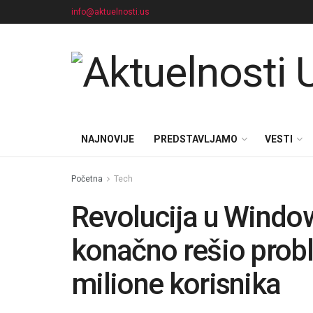
info@aktuelnosti.us
NAJNOVIJE
PREDSTAVLJAMO
VESTI
Početna
Tech
Revolucija u Windo
konačno rešio probl
milione korisnika