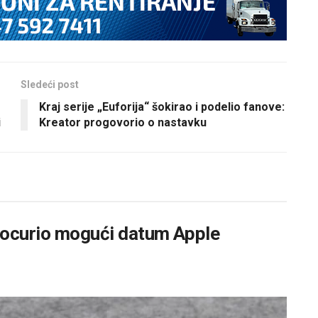
Sledeći post
Kraj serije „Euforija“ šokirao i podelio fanove:
i
Kreator progovorio o nastavku
rocurio mogući datum Apple