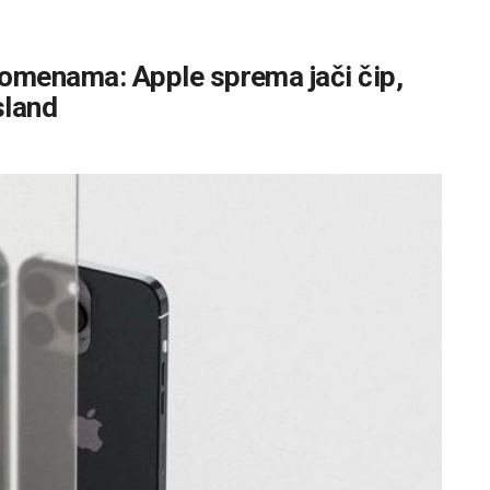
promenama: Apple sprema jači čip,
sland