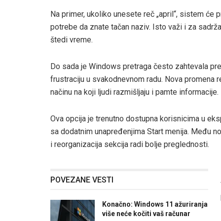
Na primer, ukoliko unesete reč „april“, sistem će 
potrebe da znate tačan naziv. Isto važi i za sadrž
štedi vreme.
Do sada je Windows pretraga često zahtevala prec
frustraciju u svakodnevnom radu. Nova promena rešav
načinu na koji ljudi razmišljaju i pamte informacije.
Ova opcija je trenutno dostupna korisnicima u eks
sa dodatnim unapređenjima Start menija. Među no
i reorganizacija sekcija radi bolje preglednosti.
POVEZANE VESTI
Konačno: Windows 11 ažuriranja
više neće kočiti vaš računar