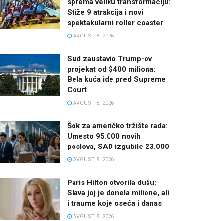
sprema veliku transformaciju:
Stiže 9 atrakcija i novi
spektakularni roller coaster
AVGUST 8, 2026
Sud zaustavio Trump-ov
projekat od $400 miliona:
Bela kuća ide pred Supreme
Court
AVGUST 8, 2026
Šok za američko tržište rada:
Umesto 95.000 novih
poslova, SAD izgubile 23.000
AVGUST 8, 2026
Paris Hilton otvorila dušu:
Slava joj je donela milione, ali
i traume koje oseća i danas
AVGUST 8, 2026