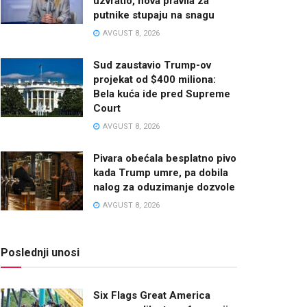
uzvratio, nova pravila za
putnike stupaju na snagu
AVGUST 8, 2026
Sud zaustavio Trump-ov
projekat od $400 miliona:
Bela kuća ide pred Supreme
Court
AVGUST 8, 2026
Pivara obećala besplatno pivo
kada Trump umre, pa dobila
nalog za oduzimanje dozvole
AVGUST 8, 2026
Poslednji unosi
Six Flags Great America