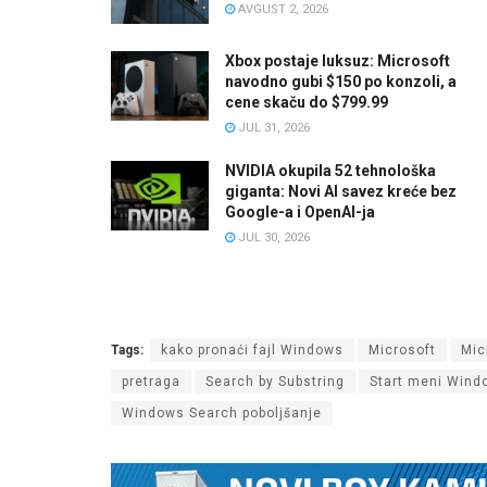
AVGUST 2, 2026
Xbox postaje luksuz: Microsoft
navodno gubi $150 po konzoli, a
cene skaču do $799.99
JUL 31, 2026
NVIDIA okupila 52 tehnološka
giganta: Novi AI savez kreće bez
Google-a i OpenAI-ja
JUL 30, 2026
Tags:
kako pronaći fajl Windows
Microsoft
Mic
pretraga
Search by Substring
Start meni Wind
Windows Search poboljšanje