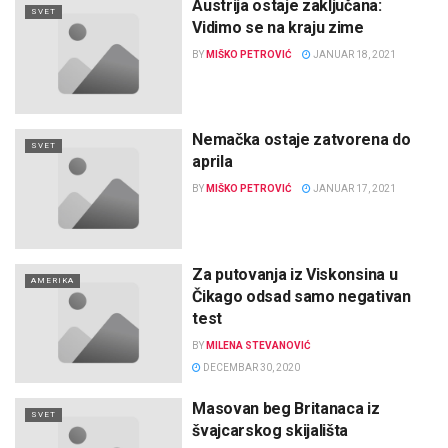
Austrija ostaje zaključana:
SVET
Vidimo se na kraju zime
BY
MIŠKO PETROVIĆ
JANUAR 18, 2021
Nemačka ostaje zatvorena do
SVET
aprila
BY
MIŠKO PETROVIĆ
JANUAR 17, 2021
Za putovanja iz Viskonsina u
AMERIKA
Čikago odsad samo negativan
test
BY
MILENA STEVANOVIĆ
DECEMBAR 30, 2020
Masovan beg Britanaca iz
SVET
švajcarskog skijališta