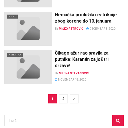
Nemačka produžila restrikcije
SVET
zbog korone do 10. januara
BY
MIŠKO PETROVIĆ
DECEMBAR 3, 2020
Čikago ažurirao pravila za
AMERIKA
putnike: Karantin za još tri
države!
BY
MILENA STEVANOVIĆ
NOVEMBAR 18, 2020
1
2