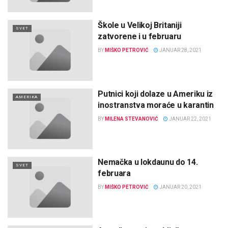
Škole u Velikoj Britaniji
SVET
zatvorene i u februaru
BY
MIŠKO PETROVIĆ
JANUAR 28, 2021
Putnici koji dolaze u Ameriku iz
AMERIKA
inostranstva moraće u karantin
BY
MILENA STEVANOVIĆ
JANUAR 22, 2021
Nemačka u lokdaunu do 14.
SVET
februara
BY
MIŠKO PETROVIĆ
JANUAR 20, 2021