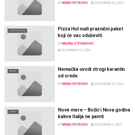
BY
MIŠKO PETROVIĆ
DECEMBAR 28, 2020
Pizza Hut nudi praznični paket
LIFESTYLE
koji će vas oduševiti
BY
MILENA STEVANOVIĆ
DECEMBAR 15, 2020
Nemačka uvodi strogi karantin
SVET
od srede
BY
MIŠKO PETROVIĆ
DECEMBAR 14, 2020
Nove mere – Božić i Nova godina
SVET
kakve Italija ne pamti
BY
MIŠKO PETROVIĆ
DECEMBAR 4, 2020