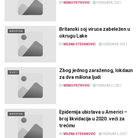
BY
MIŠKO PETROVIĆ
FEBRUAR 8, 2021
Britanski soj virusa zabeležen u
AMERIKA
okrugu Lake
BY
MILENA STEVANOVIĆ
FEBRUAR 8, 2021
Zbog jednog zaraženog, lokdaun
SVET
za dva miliona ljudi
BY
MIŠKO PETROVIĆ
FEBRUAR 2, 2021
Epidemija ubistava u Americi –
AMERIKA
broj likvidacija u 2020. veći za
trećinu
BY
MILENA STEVANOVIĆ
FEBRUAR 2, 2021