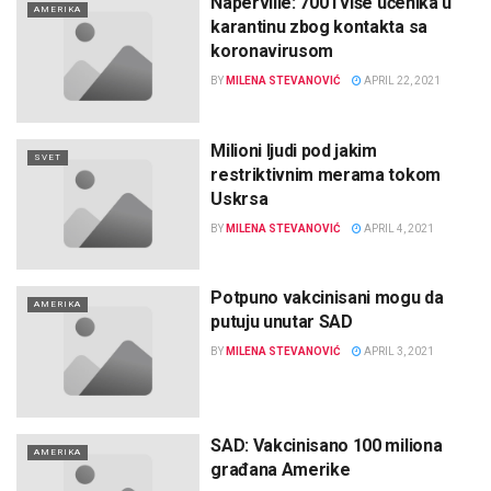
Naperville: 700 i više učenika u
AMERIKA
karantinu zbog kontakta sa
koronavirusom
BY
MILENA STEVANOVIĆ
APRIL 22, 2021
Milioni ljudi pod jakim
SVET
restriktivnim merama tokom
Uskrsa
BY
MILENA STEVANOVIĆ
APRIL 4, 2021
Potpuno vakcinisani mogu da
AMERIKA
putuju unutar SAD
BY
MILENA STEVANOVIĆ
APRIL 3, 2021
SAD: Vakcinisano 100 miliona
AMERIKA
građana Amerike