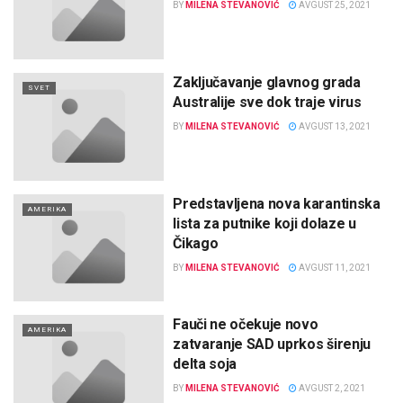
BY
MILENA STEVANOVIĆ
AVGUST 25, 2021
Zaključavanje glavnog grada
SVET
Australije sve dok traje virus
BY
MILENA STEVANOVIĆ
AVGUST 13, 2021
Predstavljena nova karantinska
AMERIKA
lista za putnike koji dolaze u
Čikago
BY
MILENA STEVANOVIĆ
AVGUST 11, 2021
Fauči ne očekuje novo
AMERIKA
zatvaranje SAD uprkos širenju
delta soja
BY
MILENA STEVANOVIĆ
AVGUST 2, 2021