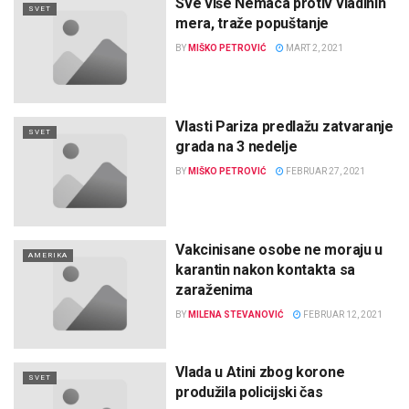
Sve više Nemaca protiv vladinih
SVET
mera, traže popuštanje
BY
MIŠKO PETROVIĆ
MART 2, 2021
Vlasti Pariza predlažu zatvaranje
SVET
grada na 3 nedelje
BY
MIŠKO PETROVIĆ
FEBRUAR 27, 2021
Vakcinisane osobe ne moraju u
AMERIKA
karantin nakon kontakta sa
zaraženima
BY
MILENA STEVANOVIĆ
FEBRUAR 12, 2021
Vlada u Atini zbog korone
SVET
produžila policijski čas