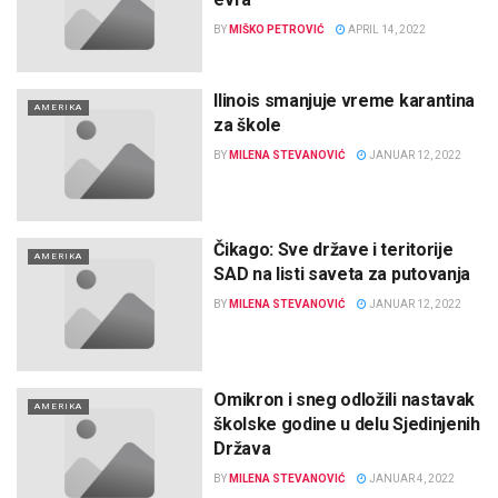
BY
MIŠKO PETROVIĆ
APRIL 14, 2022
Ilinois smanjuje vreme karantina
AMERIKA
za škole
BY
MILENA STEVANOVIĆ
JANUAR 12, 2022
Čikago: Sve države i teritorije
AMERIKA
SAD na listi saveta za putovanja
BY
MILENA STEVANOVIĆ
JANUAR 12, 2022
Omikron i sneg odložili nastavak
AMERIKA
školske godine u delu Sjedinjenih
Država
BY
MILENA STEVANOVIĆ
JANUAR 4, 2022