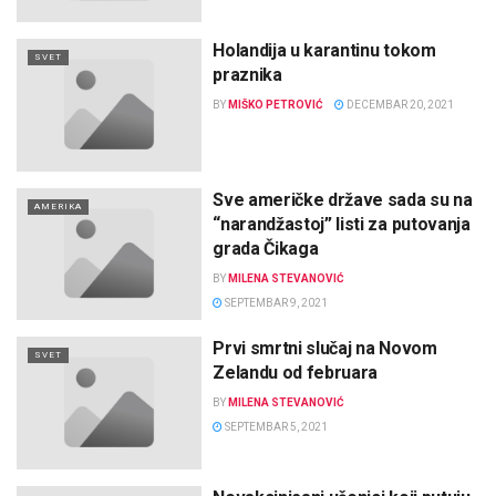
Holandija u karantinu tokom
SVET
praznika
BY
MIŠKO PETROVIĆ
DECEMBAR 20, 2021
Sve američke države sada su na
AMERIKA
“narandžastoj” listi za putovanja
grada Čikaga
BY
MILENA STEVANOVIĆ
SEPTEMBAR 9, 2021
Prvi smrtni slučaj na Novom
SVET
Zelandu od februara
BY
MILENA STEVANOVIĆ
SEPTEMBAR 5, 2021