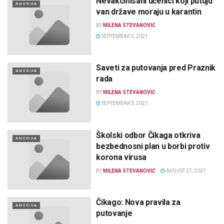
Nevakcinisani učenici koji putuju
AMERIKA
van države moraju u karantin
BY
MILENA STEVANOVIĆ
SEPTEMBAR 5, 2021
Saveti za putovanja pred Praznik
AMERIKA
rada
BY
MILENA STEVANOVIĆ
SEPTEMBAR 3, 2021
Školski odbor Čikaga otkriva
AMERIKA
bezbednosni plan u borbi protiv
korona virusa
BY
MILENA STEVANOVIĆ
AVGUST 27, 2021
Čikago: Nova pravila za
AMERIKA
putovanje