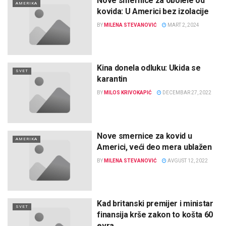
Nove smernice za obolele od
AMERIKA
kovida: U Americi bez izolacije
BY
MILENA STEVANOVIĆ
MART 2, 2024
Kina donela odluku: Ukida se
SVET
karantin
BY
MILOS KRIVOKAPIĆ
DECEMBAR 27, 2022
Nove smernice za kovid u
AMERIKA
Americi, veći deo mera ublažen
BY
MILENA STEVANOVIĆ
AVGUST 12, 2022
Kad britanski premijer i ministar
SVET
finansija krše zakon to košta 60
evra