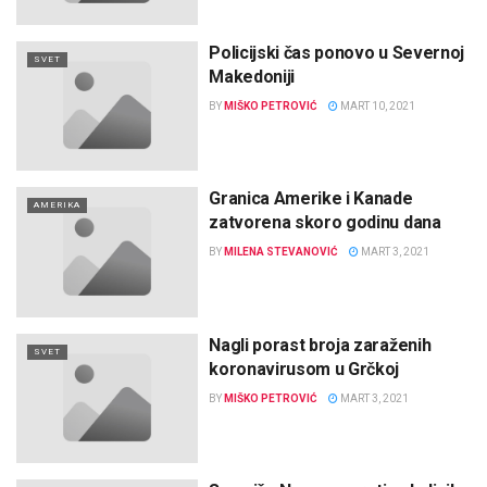
Policijski čas ponovo u Severnoj
SVET
Makedoniji
BY
MIŠKO PETROVIĆ
MART 10, 2021
Granica Amerike i Kanade
AMERIKA
zatvorena skoro godinu dana
BY
MILENA STEVANOVIĆ
MART 3, 2021
Nagli porast broja zaraženih
SVET
koronavirusom u Grčkoj
BY
MIŠKO PETROVIĆ
MART 3, 2021