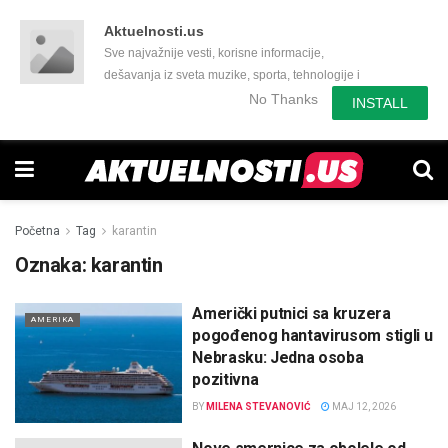
Aktuelnosti.us
Sve najvažnije vesti, korisne informacije,
dešavanja iz sveta muzike, sporta, tehnologije i
još mnogo toga zanimljivog.
No Thanks
INSTALL
Početna
Tag
karantin
Oznaka:
karantin
Američki putnici sa kruzera
AMERIKA
pogođenog hantavirusom stigli u
Nebrasku: Jedna osoba
pozitivna
BY
MILENA STEVANOVIĆ
MAJ 12, 2026