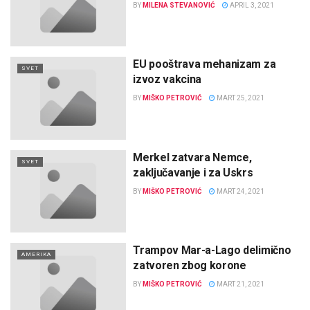
BY
MILENA STEVANOVIĆ
APRIL 3, 2021
EU pooštrava mehanizam za
SVET
izvoz vakcina
BY
MIŠKO PETROVIĆ
MART 25, 2021
Merkel zatvara Nemce,
SVET
zaključavanje i za Uskrs
BY
MIŠKO PETROVIĆ
MART 24, 2021
Trampov Mar-a-Lago delimično
AMERIKA
zatvoren zbog korone
BY
MIŠKO PETROVIĆ
MART 21, 2021