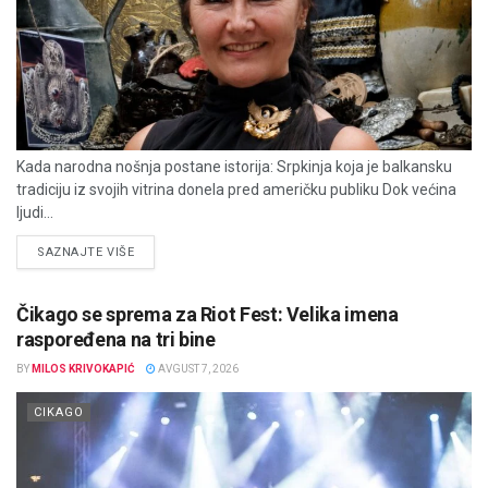
Kada narodna nošnja postane istorija: Srpkinja koja je balkansku
tradiciju iz svojih vitrina donela pred američku publiku Dok većina
ljudi...
DETAILS
SAZNAJTE VIŠE
Čikago se sprema za Riot Fest: Velika imena
raspoređena na tri bine
BY
MILOS KRIVOKAPIĆ
AVGUST 7, 2026
CIKAGO