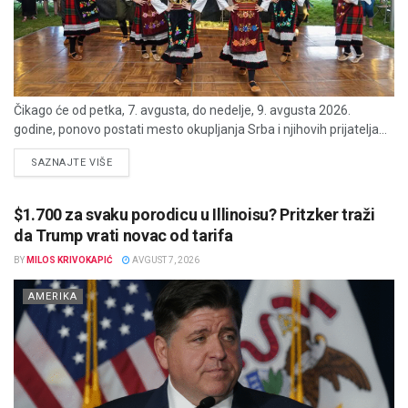
Čikago će od petka, 7. avgusta, do nedelje, 9. avgusta 2026.
godine, ponovo postati mesto okupljanja Srba i njihovih prijatelja...
DETAILS
SAZNAJTE VIŠE
$1.700 za svaku porodicu u Illinoisu? Pritzker traži
da Trump vrati novac od tarifa
BY
MILOS KRIVOKAPIĆ
AVGUST 7, 2026
AMERIKA