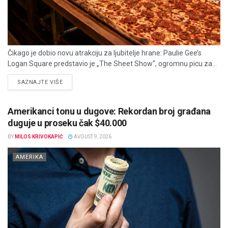
Čikago je dobio novu atrakciju za ljubitelje hrane: Paulie Gee’s
Logan Square predstavio je „The Sheet Show“, ogromnu picu za...
DETAILS
SAZNAJTE VIŠE
Amerikanci tonu u dugove: Rekordan broj građana
duguje u proseku čak $40.000
BY
MILOS KRIVOKAPIĆ
AVGUST 9, 2026
AMERIKA