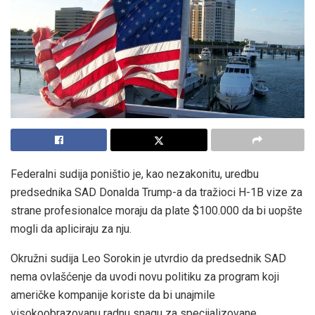
Federalni sudija poništio je, kao nezakonitu, uredbu
predsednika SAD Donalda Trump-a da tražioci H-1B vize za
strane profesionalce moraju da plate $100.000 da bi uopšte
mogli da apliciraju za nju.
Okružni sudija Leo Sorokin je utvrdio da predsednik SAD
nema ovlašćenje da uvodi novu politiku za program koji
američke kompanije koriste da bi unajmile
visokoobrazovanu radnu snagu za specijalizovane