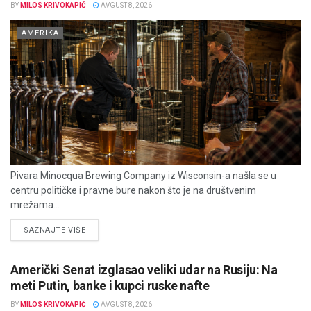
BY
MILOS KRIVOKAPIĆ
AVGUST 8, 2026
AMERIKA
Pivara Minocqua Brewing Company iz Wisconsin-a našla se u
centru političke i pravne bure nakon što je na društvenim
mrežama...
DETAILS
SAZNAJTE VIŠE
Američki Senat izglasao veliki udar na Rusiju: Na
meti Putin, banke i kupci ruske nafte
BY
MILOS KRIVOKAPIĆ
AVGUST 8, 2026