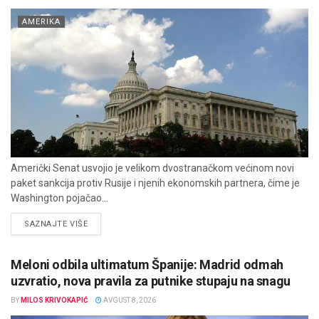
AMERIKA
Američki Senat usvojio je velikom dvostranačkom većinom novi
paket sankcija protiv Rusije i njenih ekonomskih partnera, čime je
Washington pojačao...
DETAILS
SAZNAJTE VIŠE
Meloni odbila ultimatum Španije: Madrid odmah
uzvratio, nova pravila za putnike stupaju na snagu
BY
MILOS KRIVOKAPIĆ
AVGUST 8, 2026