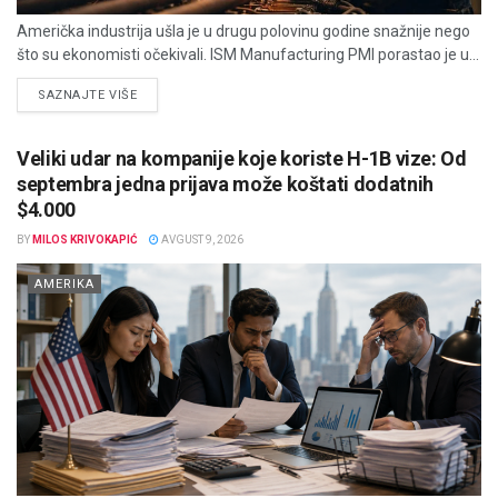
Američka industrija ušla je u drugu polovinu godine snažnije nego
što su ekonomisti očekivali. ISM Manufacturing PMI porastao je u...
DETAILS
SAZNAJTE VIŠE
Veliki udar na kompanije koje koriste H-1B vize: Od
septembra jedna prijava može koštati dodatnih
$4.000
BY
MILOS KRIVOKAPIĆ
AVGUST 9, 2026
AMERIKA