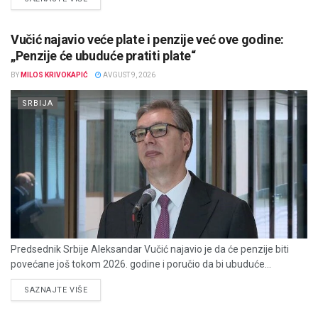
Vučić najavio veće plate i penzije već ove godine:
„Penzije će ubuduće pratiti plate“
BY
MILOS KRIVOKAPIĆ
AVGUST 9, 2026
SRBIJA
Predsednik Srbije Aleksandar Vučić najavio je da će penzije biti
povećane još tokom 2026. godine i poručio da bi ubuduće...
DETAILS
SAZNAJTE VIŠE