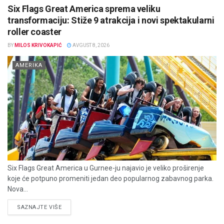
Six Flags Great America sprema veliku
transformaciju: Stiže 9 atrakcija i novi spektakularni
roller coaster
BY
MILOS KRIVOKAPIĆ
AVGUST 8, 2026
AMERIKA
Six Flags Great America u Gurnee-ju najavio je veliko proširenje
koje će potpuno promeniti jedan deo popularnog zabavnog parka.
Nova...
DETAILS
SAZNAJTE VIŠE