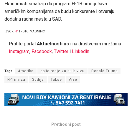
Ekonomisti smatraju da program H-1B omogućava
američkim kompanijama da budu konkurente i otvaraju
dodatna radna mesta u SAD.
IZVOR:
N1
I FOTO: MAGNIFIC
Pratite portal
Aktuelnosti.us
i na društvenim mrežama
Instagram
,
Facebook
,
Twitter
i
Linkedin
.
Tags:
Amerika
apliciranje za h-1b vizu
Donald Trump
H-1B viza
Sudija
Takse
Vize
Prethodni post