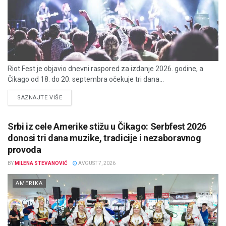
Riot Fest je objavio dnevni raspored za izdanje 2026. godine, a
Čikago od 18. do 20. septembra očekuje tri dana...
DETAILS
SAZNAJTE VIŠE
Srbi iz cele Amerike stižu u Čikago: Serbfest 2026
donosi tri dana muzike, tradicije i nezaboravnog
provoda
BY
MILENA STEVANOVIĆ
AVGUST 7, 2026
AMERIKA