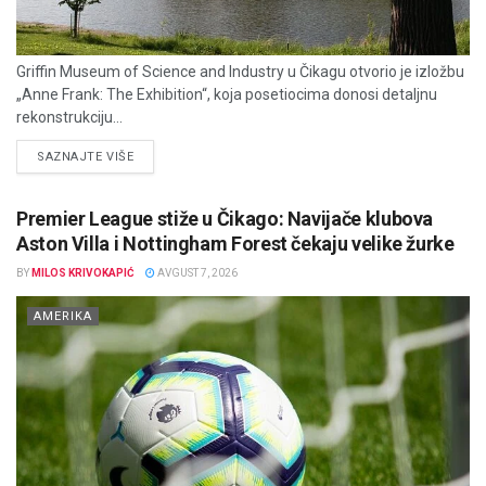
Griffin Museum of Science and Industry u Čikagu otvorio je izložbu
„Anne Frank: The Exhibition“, koja posetiocima donosi detaljnu
rekonstrukciju...
DETAILS
SAZNAJTE VIŠE
Premier League stiže u Čikago: Navijače klubova
Aston Villa i Nottingham Forest čekaju velike žurke
BY
MILOS KRIVOKAPIĆ
AVGUST 7, 2026
AMERIKA