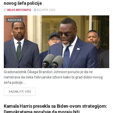
novog šefa policije
BY
MILOS KRIVOKAPIĆ
AVGUST 8, 2026
AMERIKA
Gradonačelnik Čikaga Brandon Johnson poručio je da ne
namerava da čeka februarske izbore kako bi grad dobio novog
šefa policije....
DETAILS
SAZNAJTE VIŠE
Kamala Harris presekla sa Biden-ovom strategijom:
Demokratama poručuje da moraju biti