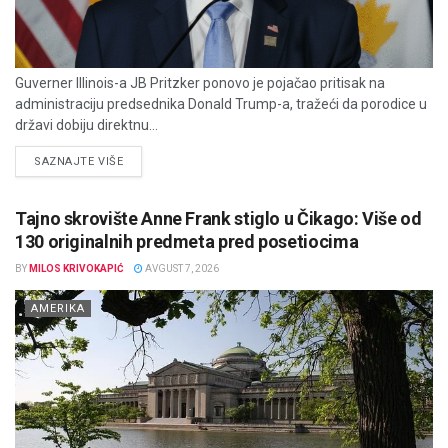
Guverner Illinois-a JB Pritzker ponovo je pojačao pritisak na
administraciju predsednika Donald Trump-a, tražeći da porodice u
državi dobiju direktnu...
DETAILS
SAZNAJTE VIŠE
Tajno skrovište Anne Frank stiglo u Čikago: Više od
130 originalnih predmeta pred posetiocima
BY
MILOS KRIVOKAPIĆ
AVGUST 7, 2026
AMERIKA