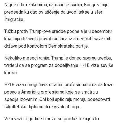
Nigde u tim zakonima, napisao je sudija, Kongres nije
predsedniku dao ovlašćenje da uvodi takse u sferi
imigracije.
Tužbu protiv Trump-ove uredbe podnela je u decembru
koalicija državnih pravobranilaca iz američkih saveznih
država pod kontrolom Demokratska partije.
Nekoliko meseci ranije, Trump je doneo spornu uredbu,
tvrdeći da se program za dodeljivanje H-1B vize suviše
koristi.
H-1B viza omogućava stranim profesionalcima da traže
posao u Americi u profesijama koje se smatraju
specijalizovanim. Oni koji apliciraju moraju posedovati
fakultetsku diplomu ili ekvivalent toga.
Viza važi tri godine i može se produžiti za još tri.