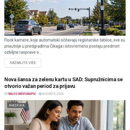
Flock kamere, koje automatski očitavaju registarske tablice, sve su
prisutnije u predgrađima Čikaga i istovremeno postaju predmet
ozbiljne rasprave o...
DETAILS
SAZNAJTE VIŠE
Nova šansa za zelenu kartu u SAD: Supružnicima se
otvorio važan period za prijavu
BY
MILOS KRIVOKAPIĆ
AVGUST 9, 2026
AMERIKA