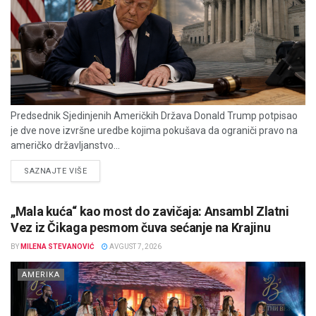
Predsednik Sjedinjenih Američkih Država Donald Trump potpisao
je dve nove izvršne uredbe kojima pokušava da ograniči pravo na
američko državljanstvo...
DETAILS
SAZNAJTE VIŠE
„Mala kuća“ kao most do zavičaja: Ansambl Zlatni
Vez iz Čikaga pesmom čuva sećanje na Krajinu
BY
MILENA STEVANOVIĆ
AVGUST 7, 2026
AMERIKA