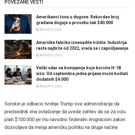
POVEZANE VESTI
Amerikanci tonu u dugove: Rekordan broj
građana duguje u proseku čak $40.000
AVGUST 9, 2026
Američke fabrike iznenadile tržište: Industrija
raste najbrže od 2022, vraća se i zapošljavanje
AVGUST 9, 2026
Veliki udar na kompanije koje koriste H-1B
vize: Od septembra jedna prijava može koštati
dodatnih $4.000
AVGUST 9, 2026
Sorokin je odbacio tvrdnje Trump-ove administracije da
predsednik ima ovlašćenje da uvede zahtev da se za vizu
plati $100.000 jer mu navodno federalni imigracioni zakon
dozvoljava da menja američku politiku na druge načine.