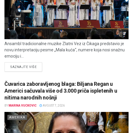
Ansambl tradicionalne muzike Zlatni Vez iz Čikaga predstavio je
novu interpretaciju pesme „Mala kuća“, numere koja nosi snažnu
emociju i...
DETAILS
SAZNAJTE VIŠE
Čuvarica zaboravljenog blaga: Biljana Regan u
Americi sačuvala više od 3.000 priča ispletenih u
nitima narodnih nošnji
BY
MARINA VUCKOVIC
AVGUST 7, 2026
AMERIKA