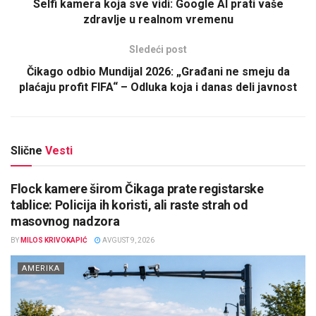
Selfi kamera koja sve vidi: Google AI prati vaše
zdravlje u realnom vremenu
Sledeći post
Čikago odbio Mundijal 2026: „Građani ne smeju da
plaćaju profit FIFA“ – Odluka koja i danas deli javnost
Slične
Vesti
Flock kamere širom Čikaga prate registarske
tablice: Policija ih koristi, ali raste strah od
masovnog nadzora
BY
MILOS KRIVOKAPIĆ
AVGUST 9, 2026
AMERIKA