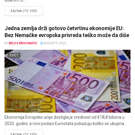
udarom u...
DETAILS
SAZNAJTE VIŠE
Jedna zemlja drži gotovo četvrtinu ekonomije EU:
Bez Nemačke evropska privreda teško može da diše
BY
MILOS KRIVOKAPIĆ
AVGUST 9, 2026
SVET
Ekonomija Evropske unije dostigla je vrednost od €18,8 biliona u
2025. godini, a novi podaci Eurostata pokazuju koliko se ukupna...
DETAILS
SAZNAJTE VIŠE