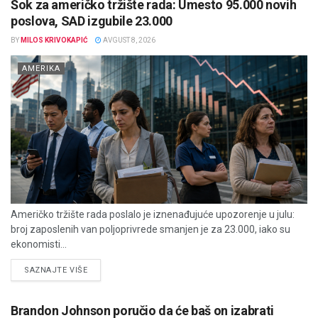
Šok za američko tržište rada: Umesto 95.000 novih
poslova, SAD izgubile 23.000
BY
MILOS KRIVOKAPIĆ
AVGUST 8, 2026
AMERIKA
Američko tržište rada poslalo je iznenađujuće upozorenje u julu:
broj zaposlenih van poljoprivrede smanjen je za 23.000, iako su
ekonomisti...
DETAILS
SAZNAJTE VIŠE
Brandon Johnson poručio da će baš on izabrati