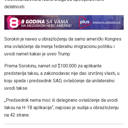
delatnosti.
Sorokin je naveo u obrazloženju da samo američki Kongres
ima ovlašćenje da menja federalnu imigracionu politiku i
uvodi namet kakav je uveo Trump.
Prema Sorokinu, namet od $100.000 za aplikante
predstavlja taksu, a zakonodavac nije dao izvršnoj vlasti, u
koju spada i predsednik SAD, ovlašćenje da unilateralno
uvodi takse.
„Predsednik nema moć ili delegirano ovlašćenje da uvodi
taksu na H-1B aplikacije“, napisao je sudija u obrazloženju
na 42 strane.