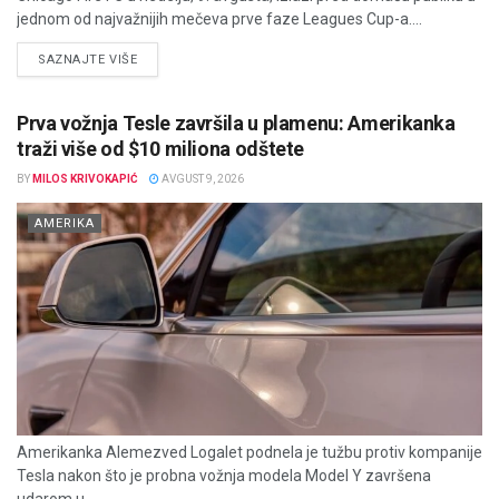
jednom od najvažnijih mečeva prve faze Leagues Cup-a....
DETAILS
SAZNAJTE VIŠE
Prva vožnja Tesle završila u plamenu: Amerikanka
traži više od $10 miliona odštete
BY
MILOS KRIVOKAPIĆ
AVGUST 9, 2026
AMERIKA
Amerikanka Alemezved Logalet podnela je tužbu protiv kompanije
Tesla nakon što je probna vožnja modela Model Y završena