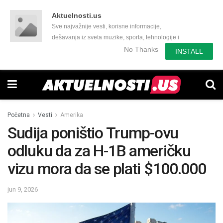
Aktuelnosti.us
Sve najvažnije vesti, korisne informacije,
dešavanja iz sveta muzike, sporta, tehnologije i
još mnogo toga zanimljivog.
No Thanks
INSTALL
Početna
Vesti
Amerika
Sudija poništio Trump-ovu
odluku da za H-1B američku
vizu mora da se plati $100.000
jun 9, 2026