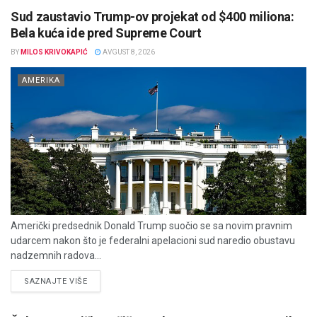
Sud zaustavio Trump-ov projekat od $400 miliona:
Bela kuća ide pred Supreme Court
BY
MILOS KRIVOKAPIĆ
AVGUST 8, 2026
AMERIKA
Američki predsednik Donald Trump suočio se sa novim pravnim
udarcem nakon što je federalni apelacioni sud naredio obustavu
nadzemnih radova...
DETAILS
SAZNAJTE VIŠE