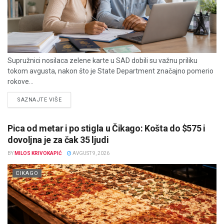
Supružnici nosilaca zelene karte u SAD dobili su važnu priliku
tokom avgusta, nakon što je State Department značajno pomerio
rokove...
DETAILS
SAZNAJTE VIŠE
Pica od metar i po stigla u Čikago: Košta do $575 i
dovoljna je za čak 35 ljudi
BY
MILOS KRIVOKAPIĆ
AVGUST 9, 2026
CIKAGO