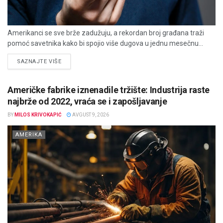
Amerikanci se sve brže zadužuju, a rekordan broj građana traži
pomoć savetnika kako bi spojio više dugova u jednu mesečnu...
DETAILS
SAZNAJTE VIŠE
Američke fabrike iznenadile tržište: Industrija raste
najbrže od 2022, vraća se i zapošljavanje
BY
MILOS KRIVOKAPIĆ
AVGUST 9, 2026
AMERIKA