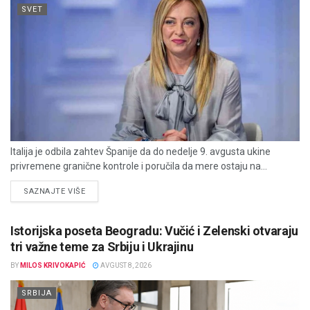
SVET
Italija je odbila zahtev Španije da do nedelje 9. avgusta ukine
privremene granične kontrole i poručila da mere ostaju na...
DETAILS
SAZNAJTE VIŠE
Istorijska poseta Beogradu: Vučić i Zelenski otvaraju
tri važne teme za Srbiju i Ukrajinu
BY
MILOS KRIVOKAPIĆ
AVGUST 8, 2026
SRBIJA