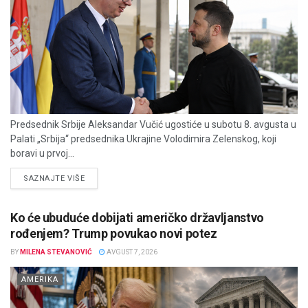
Predsednik Srbije Aleksandar Vučić ugostiće u subotu 8. avgusta u
Palati „Srbija“ predsednika Ukrajine Volodimira Zelenskog, koji
boravi u prvoj...
DETAILS
SAZNAJTE VIŠE
Ko će ubuduće dobijati američko državljanstvo
rođenjem? Trump povukao novi potez
BY
MILENA STEVANOVIĆ
AVGUST 7, 2026
AMERIKA