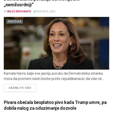
„nemilosrdniji“
BY
MILOS KRIVOKAPIĆ
AVGUST 8, 2026
AMERIKA
Kamala Harris šalje sve jasniju poruku da Demokratska stranka
mora da promeni način borbe protiv republikanaca i da više ne...
DETAILS
SAZNAJTE VIŠE
Pivara obećala besplatno pivo kada Trump umre, pa
dobila nalog za oduzimanje dozvole