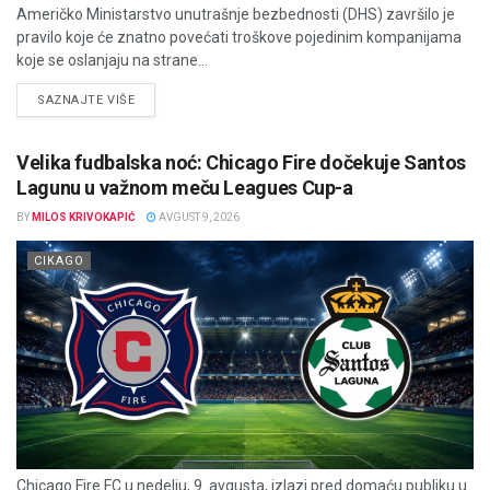
Američko Ministarstvo unutrašnje bezbednosti (DHS) završilo je
pravilo koje će znatno povećati troškove pojedinim kompanijama
koje se oslanjaju na strane...
DETAILS
SAZNAJTE VIŠE
Velika fudbalska noć: Chicago Fire dočekuje Santos
Lagunu u važnom meču Leagues Cup-a
BY
MILOS KRIVOKAPIĆ
AVGUST 9, 2026
CIKAGO
Chicago Fire FC u nedelju, 9. avgusta, izlazi pred domaću publiku u