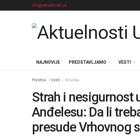
info@aktuelnosti.us
NAJNOVIJE
PREDSTAVLJAMO
VESTI
Početna
Vesti
Amerika
Strah i nesigurnost 
Anđelesu: Da li treb
presude Vrhovnog 