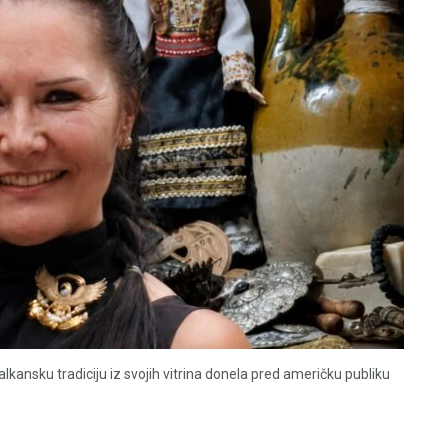
alkansku tradiciju iz svojih vitrina donela pred američku publiku