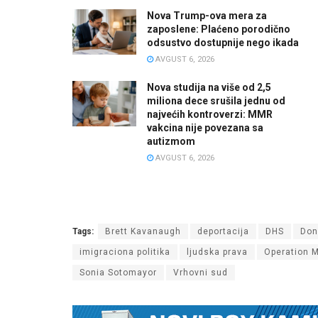
Nova Trump-ova mera za
zaposlene: Plaćeno porodično
odsustvo dostupnije nego ikada
AVGUST 6, 2026
Nova studija na više od 2,5
miliona dece srušila jednu od
najvećih kontroverzi: MMR
vakcina nije povezana sa
autizmom
AVGUST 6, 2026
Tags:
Brett Kavanaugh
deportacija
DHS
Don
imigraciona politika
ljudska prava
Operation M
Sonia Sotomayor
Vrhovni sud