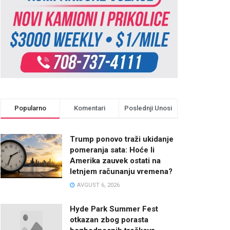
Popularno
Komentari
Poslednji Unosi
Trump ponovo traži ukidanje
pomeranja sata: Hoće li
Amerika zauvek ostati na
letnjem računanju vremena?
AVGUST 6, 2026
Hyde Park Summer Fest
otkazan zbog porasta