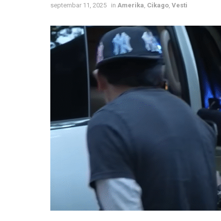
septembar 11, 2025
in
Amerika
,
Cikago
,
Vesti