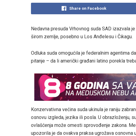
Share on Facebook
Nedavna presuda Vrhovnog suda SAD izazvala je t
širom zemlje, posebno u Los Anđelesu i Čikagu.
Odluka suda omogućila je federalnim agentima da 
pitanje – da li američki građani latino porekla t
Konzervativna većina suda ukinula je raniju zabran
osnovu izgleda, jezika ili posla. U obrazloženju, 
ovlašćenja može omesti sprovođenje zakona. Međ
upozorila je da ovakva praksa ugrožava osnovna u