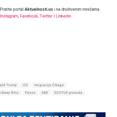
Pratite portal
Aktuelnosti.us
i na društvenim mrežama
Instagram
,
Facebook
,
Twitter
i
Linkedin
.
ald Trump
ICE
imigracija Čikago
idway Blitz
Pasos
SAD
SCOTUS presuda