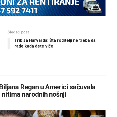
Sledeći post
Trik sa Harvarda: Šta roditelji ne treba da
rade kada dete viče
Biljana Regan u Americi sačuvala
u nitima narodnih nošnji