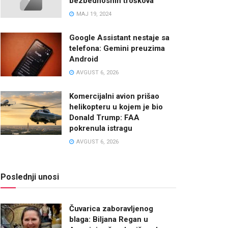
bezbednosnih troškova
MAJ 19, 2024
Google Assistant nestaje sa
telefona: Gemini preuzima
Android
AVGUST 6, 2026
Komercijalni avion prišao
helikopteru u kojem je bio
Donald Trump: FAA
pokrenula istragu
AVGUST 6, 2026
Poslednji unosi
Čuvarica zaboravljenog
blaga: Biljana Regan u