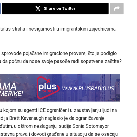
Share on Twitter
alas straha i nesigurnosti u imigrantskim zajednicama
sprovode pojačane imigracione provere, što je podiglo
reba da počnu da nose svoje pasoše radi sopstvene zaštite?
u kojom su agenti ICE ograničeni u zaustavljanju ljudi na
sudija Brett Kavanaugh naglasio je da ograničavanje
utim, u oštrom neslaganju, sudija Sonia Sotomayor
stavna prava i dovodi građane u situaciju da se osećaju