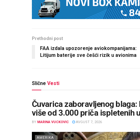
Prethodni post
FAA izdala upozorenje aviokompanijama:
Litijum baterije sve češći rizik u avionima
Slične
Vesti
Čuvarica zaboravljenog blaga: 
više od 3.000 priča ispletenih 
BY
MARINA VUCKOVIC
AVGUST 7, 2026
AMERIKA