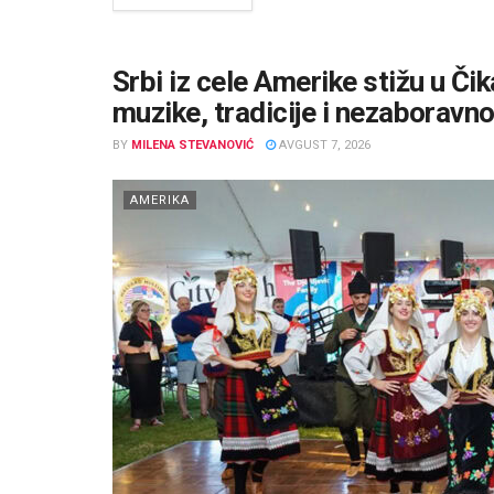
Srbi iz cele Amerike stižu u Či
muzike, tradicije i nezaboravn
BY
MILENA STEVANOVIĆ
AVGUST 7, 2026
AMERIKA