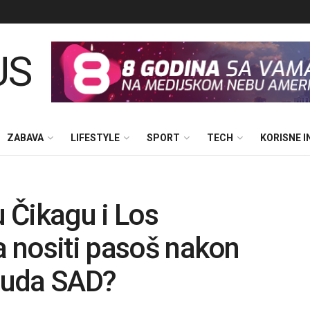
ZABAVA
LIFESTYLE
SPORT
TECH
KORISNE 
u Čikagu i Los
a nositi pasoš nakon
suda SAD?