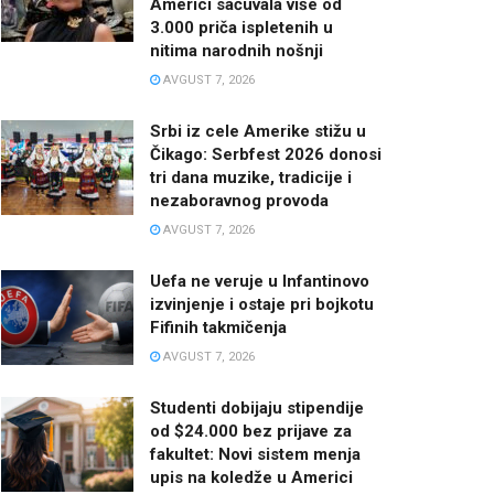
Americi sačuvala više od
3.000 priča ispletenih u
nitima narodnih nošnji
AVGUST 7, 2026
Srbi iz cele Amerike stižu u
Čikago: Serbfest 2026 donosi
tri dana muzike, tradicije i
nezaboravnog provoda
AVGUST 7, 2026
Uefa ne veruje u Infantinovo
izvinjenje i ostaje pri bojkotu
Fifinih takmičenja
AVGUST 7, 2026
Studenti dobijaju stipendije
od $24.000 bez prijave za
fakultet: Novi sistem menja
upis na koledže u Americi