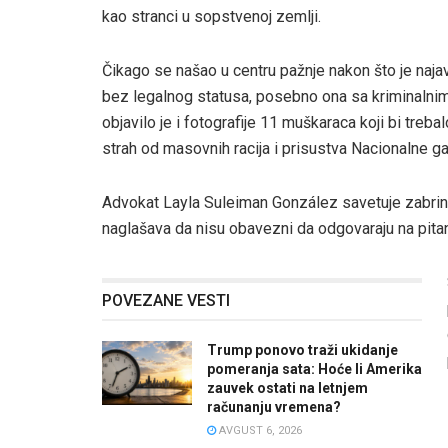
kao stranci u sopstvenoj zemlji.
Čikago se našao u centru pažnje nakon što je najavl
bez legalnog statusa, posebno ona sa kriminalni
objavilo je i fotografije 11 muškaraca koji bi treb
strah od masovnih racija i prisustva Nacionalne ga
Advokat Layla Suleiman González savetuje zabrin
naglašava da nisu obavezni da odgovaraju na pitanja
POVEZANE VESTI
Trump ponovo traži ukidanje
pomeranja sata: Hoće li Amerika
zauvek ostati na letnjem
računanju vremena?
AVGUST 6, 2026