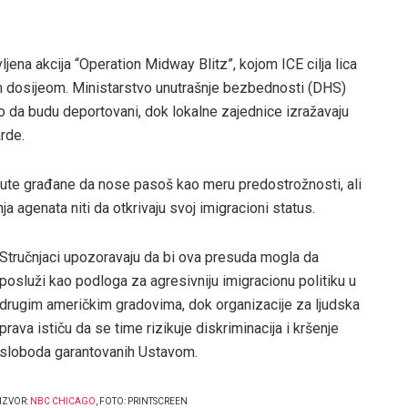
jena akcija “Operation Midway Blitz”, kojom ICE cilja lica
m dosijeom. Ministarstvo unutrašnje bezbednosti (DHS)
alo da budu deportovani, dok lokalne zajednice izražavaju
rde.
ute građane da nose pasoš kao meru predostrožnosti, ali
 agenata niti da otkrivaju svoj imigracioni status.
Stručnjaci upozoravaju da bi ova presuda mogla da
posluži kao podloga za agresivniju imigracionu politiku u
drugim američkim gradovima, dok organizacije za ljudska
prava ističu da se time rizikuje diskriminacija i kršenje
sloboda garantovanih Ustavom.
IZVOR:
NBC CHICAGO
, FOTO: PRINTSCREEN