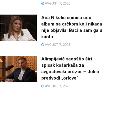
AVGUST 7, 2026
Ana Nikolić snimila ceo
album na grčkom koji nikada
nije objavila: Bacila sam ga u
kantu
AVGUST 7, 2026
Alimpijević saopštio širi
spisak košarkaša za
avgustovski prozor – Jokić
predvodi „orlove“
AVGUST 7, 2026