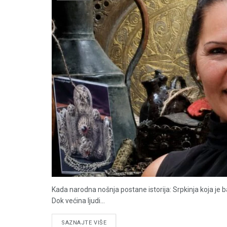
Kada narodna nošnja postane istorija: Srpkinja koja je b
Dok većina ljudi...
DETAILS
SAZNAJTE VIŠE