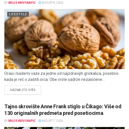
BY
MILOS KRIVOKAPIĆ
AVGUST 8, 2026
LIFESTYLE
Orasi i bademi važe za jedne od najzdravijih grickalica, posebno
kada je reč o zaštiti srca. Obe vrste sadrže nezasićene...
DETAILS
SAZNAJTE VIŠE
Tajno skrovište Anne Frank stiglo u Čikago: Više od
130 originalnih predmeta pred posetiocima
BY
MILOS KRIVOKAPIĆ
AVGUST 7, 2026