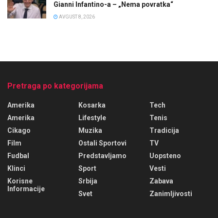
Gianni Infantino-a – „Nema povratka“
AVGUST 8, 2026
Pretraga po kategorijama
Amerika
Kosarka
Tech
Amerika
Lifestyle
Tenis
Cikago
Muzika
Tradicija
Film
Ostali Sportovi
TV
Fudbal
Predstavljamo
Uopsteno
Klinci
Sport
Vesti
Korisne
Srbija
Zabava
Informacije
Svet
Zanimljivosti