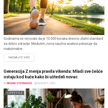
Godinama se verovalo da je 10.000 koraka dnevno zlatni standard
za dobro zdravlje. Međutim, nova naučna analiza pokazuje da
maksimalne...
DETAILS
SAZNAJTE VIŠE
Generacija Z menja pravila vikenda: Mladi sve češće
ostaju kod kuće kako bi uštedeli novac
BY
MILENA STEVANOVIĆ
AVGUST 5, 2026
LIFESTYLE