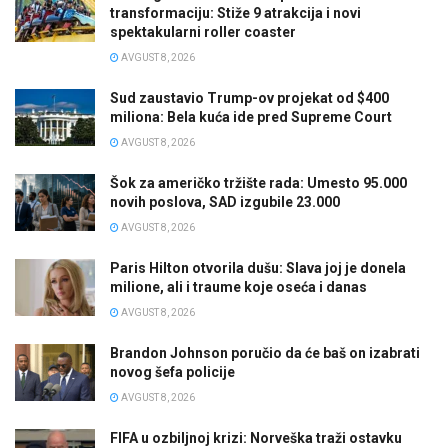
transformaciju: Stiže 9 atrakcija i novi
spektakularni roller coaster
AVGUST 8, 2026
Sud zaustavio Trump-ov projekat od $400
miliona: Bela kuća ide pred Supreme Court
AVGUST 8, 2026
Šok za američko tržište rada: Umesto 95.000
novih poslova, SAD izgubile 23.000
AVGUST 8, 2026
Paris Hilton otvorila dušu: Slava joj je donela
milione, ali i traume koje oseća i danas
AVGUST 8, 2026
Brandon Johnson poručio da će baš on izabrati
novog šefa policije
AVGUST 8, 2026
FIFA u ozbiljnoj krizi: Norveška traži ostavku