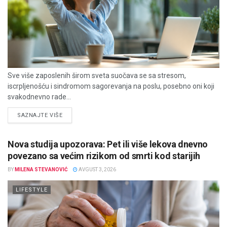
Sve više zaposlenih širom sveta suočava se sa stresom,
iscrpljenošću i sindromom sagorevanja na poslu, posebno oni koji
svakodnevno rade...
DETAILS
SAZNAJTE VIŠE
Nova studija upozorava: Pet ili više lekova dnevno
povezano sa većim rizikom od smrti kod starijih
BY
MILENA STEVANOVIĆ
AVGUST 3, 2026
LIFESTYLE