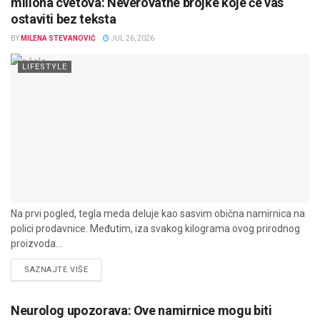
miliona cvetova: Neverovatne brojke koje će vas
ostaviti bez teksta
BY
MILENA STEVANOVIĆ
JUL 26, 2026
LIFESTYLE
Na prvi pogled, tegla meda deluje kao sasvim obična namirnica na
polici prodavnice. Međutim, iza svakog kilograma ovog prirodnog
proizvoda...
DETAILS
SAZNAJTE VIŠE
Neurolog upozorava: Ove namirnice mogu biti