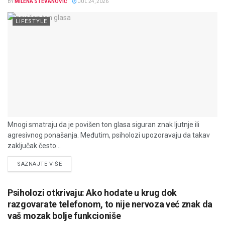
BY
MILENA STEVANOVIĆ
JUL 24, 2026
LIFESTYLE
Mnogi smatraju da je povišen ton glasa siguran znak ljutnje ili
agresivnog ponašanja. Međutim, psiholozi upozoravaju da takav
zaključak često...
DETAILS
SAZNAJTE VIŠE
Psiholozi otkrivaju: Ako hodate u krug dok
razgovarate telefonom, to nije nervoza već znak da
vaš mozak bolje funkcioniše