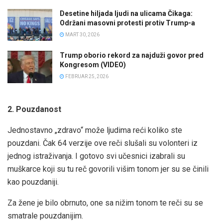
Desetine hiljada ljudi na ulicama Čikaga:
Održani masovni protesti protiv Trump-a
MART 30, 2026
Trump oborio rekord za najduži govor pred
Kongresom (VIDEO)
FEBRUAR 25, 2026
2. Pouzdanost
Jednostavno „zdravo“ može ljudima reći koliko ste
pouzdani. Čak 64 verzije ove reči slušali su volonteri iz
jednog istraživanja. I gotovo svi učesnici izabrali su
muškarce koji su tu reč govorili višim tonom jer su se činili
kao pouzdaniji.
Za žene je bilo obrnuto, one sa nižim tonom te reči su se
smatrale pouzdanijim.