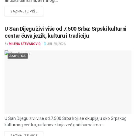
antioksidansima, ali mnogi...
DETAILS
SAZNAJTE VIŠE
U San Dijegu živi više od 7.500 Srba: Srpski kulturni
centar čuva jezik, kulturu i tradiciju
BY
MILENA STEVANOVIĆ
JUL 28, 2026
AMERIKA
U San Dijegu živi više od 7.500 Srba koji se okupljaju oko Srpskog
kulturnog centra, ustanove koja već godinama ima...
DETAILS
SAZNAJTE VIŠE