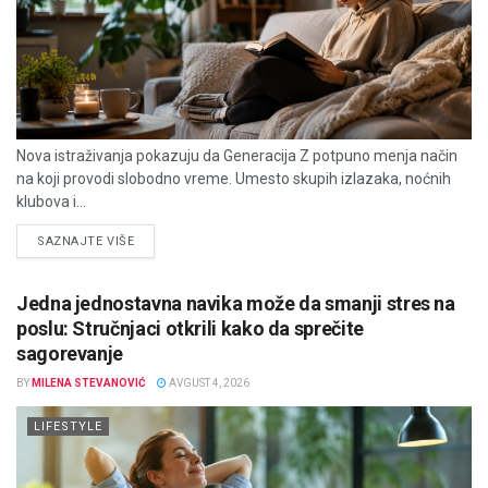
Nova istraživanja pokazuju da Generacija Z potpuno menja način
na koji provodi slobodno vreme. Umesto skupih izlazaka, noćnih
klubova i...
DETAILS
SAZNAJTE VIŠE
Jedna jednostavna navika može da smanji stres na
poslu: Stručnjaci otkrili kako da sprečite
sagorevanje
BY
MILENA STEVANOVIĆ
AVGUST 4, 2026
LIFESTYLE