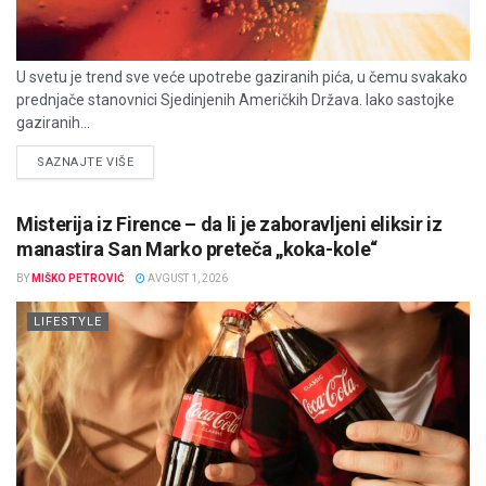
U svetu je trend sve veće upotrebe gaziranih pića, u čemu svakako
prednjače stanovnici Sjedinjenih Američkih Država. Iako sastojke
gaziranih...
DETAILS
SAZNAJTE VIŠE
Misterija iz Firence – da li je zaboravljeni eliksir iz
manastira San Marko preteča „koka-kole“
BY
MIŠKO PETROVIĆ
AVGUST 1, 2026
LIFESTYLE