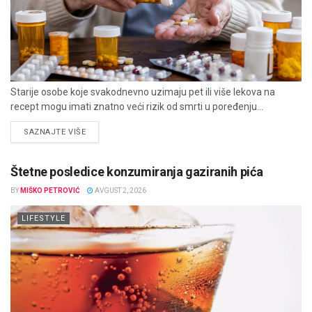
Starije osobe koje svakodnevno uzimaju pet ili više lekova na
recept mogu imati znatno veći rizik od smrti u poređenju...
DETAILS
SAZNAJTE VIŠE
Štetne posledice konzumiranja gaziranih pića
BY
MIŠKO PETROVIĆ
AVGUST 2, 2026
LIFESTYLE