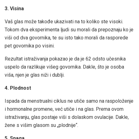
3. Visina
Vaš glas može takođe ukazivati ​​na to koliko ste visoki.
Tokom dva eksperimenta ljudi su morali da prepoznaju ko je
viši od dva govornika, te su isto tako morali da rasporede
pet govornika po visini.
Rezultat istraživanja pokazao je da je 62 odsto učesnika
uspelo da razlikuje višeg govornika. Dakle, što je osoba
viša, njen je glas niži i dublji.
4. Plodnost
Ispada da menstrualni ciklus ne utiče samo na raspoloženje
i hormonalne promene, već utiče i na glas. Prema ovom
istraživanju, glas postaje viši s dolaskom ovulacije. Dakle,
žene s višim glasom su „plodnije“.
5. Snaga