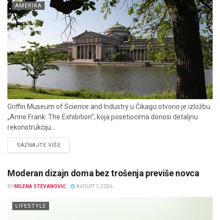
AMERIKA
Griffin Museum of Science and Industry u Čikagu otvorio je izložbu
„Anne Frank: The Exhibition“, koja posetiocima donosi detaljnu
rekonstrukciju...
DETAILS
SAZNAJTE VIŠE
Moderan dizajn doma bez trošenja previše novca
BY
MILENA STEVANOVIĆ
AVGUST 7, 2026
LIFESTYLE