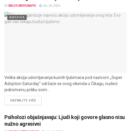
BY
MILOS KRIVOKAPIĆ
JUL 24, 2026
AMERIKA
Velika akcija udomljavanja kućnih ljubimaca pod nazivom „Super
Adoption Saturday“ održaće se ovog vikenda u Čikagu, nudeći
jedinstvenu priliku svim...
DETAILS
SAZNAJTE VIŠE
Psiholozi objašnjavaju: Ljudi koji govore glasno nisu
nužno agresivni