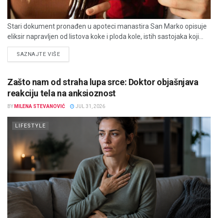
Stari dokument pronađen u apoteci manastira San Marko opisuje
eliksir napravljen od listova koke i ploda kole, istih sastojaka koji...
DETAILS
SAZNAJTE VIŠE
Zašto nam od straha lupa srce: Doktor objašnjava
reakciju tela na anksioznost
BY
MILENA STEVANOVIĆ
JUL 31, 2026
LIFESTYLE