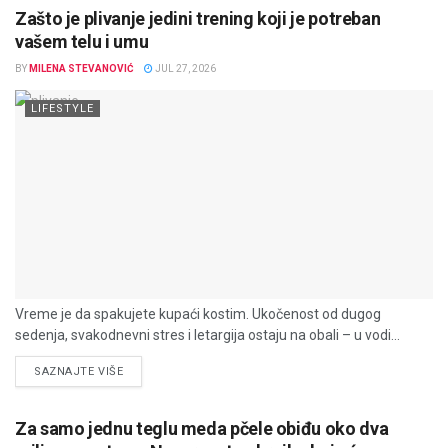
Zašto je plivanje jedini trening koji je potreban
vašem telu i umu
BY
MILENA STEVANOVIĆ
JUL 27, 2026
LIFESTYLE
Vreme je da spakujete kupaći kostim. Ukočenost od dugog
sedenja, svakodnevni stres i letargija ostaju na obali – u vodi...
DETAILS
SAZNAJTE VIŠE
Za samo jednu teglu meda pčele obiđu oko dva