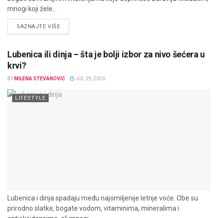
mnogi koji žele...
DETAILS
SAZNAJTE VIŠE
Lubenica ili dinja – šta je bolji izbor za nivo šećera u
krvi?
BY
MILENA STEVANOVIĆ
JUL 29, 2026
LIFESTYLE
Lubenica i dinja spadaju među najomiljenije letnje voće. Obe su
prirodno slatke, bogate vodom, vitaminima, mineralima i