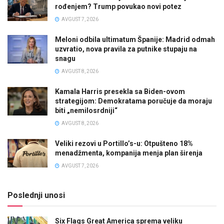
rođenjem? Trump povukao novi potez
AVGUST 7, 2026
Meloni odbila ultimatum Španije: Madrid odmah
uzvratio, nova pravila za putnike stupaju na
snagu
AVGUST 8, 2026
Kamala Harris presekla sa Biden-ovom
strategijom: Demokratama poručuje da moraju
biti „nemilosrdniji“
AVGUST 8, 2026
Veliki rezovi u Portillo’s-u: Otpušteno 18%
menadžmenta, kompanija menja plan širenja
AVGUST 7, 2026
Poslednji unosi
Six Flags Great America sprema veliku