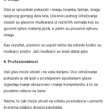
Glas je sposoban pokazati i snagu čovjeka, tačnije, snagu
njegovog gornjeg dela tela. Učesnici jednog istraživanja
slušali su glasove muškaraca iz različitih zemalja koji su
govorili njihov maternji jezik, a zatim su procenili njihovu
snagu.
Kao rezultat, učesnici su uspeli tačno da odrede koliko su
muškarci snažni. Jači muškarci su imali dublji glas.
6. Profesionalnost
Vaš glas može uticati i na vašu karijeru. Ovo istraživanje
pokazalo je da ljudi s postepenim spuštanjem glasa
izgledaju manje obrazovani i manje kompetentni, a to se
posebno odnosi na žene.
Naime, to čak može uticati na odluku poslodavca i usmeriti
ih prema odabiru drugog kandidata.