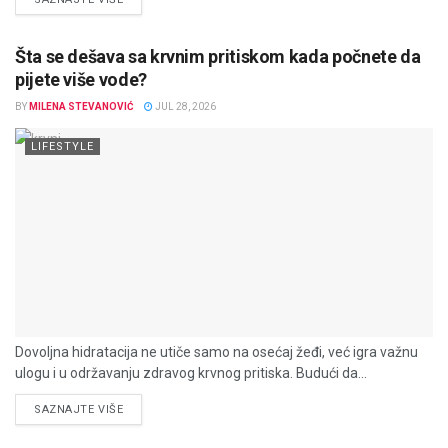
Šta se dešava sa krvnim pritiskom kada počnete da
pijete više vode?
BY
MILENA STEVANOVIĆ
JUL 28, 2026
LIFESTYLE
Dovoljna hidratacija ne utiče samo na osećaj žeđi, već igra važnu
ulogu i u održavanju zdravog krvnog pritiska. Budući da...
DETAILS
SAZNAJTE VIŠE