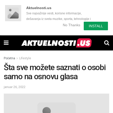
Aktuelnosti.us
Sve najvažnije vesti, korisne informacije,
dešavanja iz sveta muzike, sporta, tehnologije i
još mnogo toga zanimljivog.
No Thanks
INSTALL
Početna
Lifestyle
Šta sve možete saznati o osobi
samo na osnovu glasa
januar 26, 2022