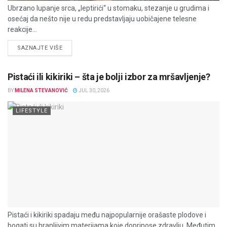
Ubrzano lupanje srca, „leptirići“ u stomaku, stezanje u grudima i
osećaj da nešto nije u redu predstavljaju uobičajene telesne
reakcije...
DETAILS
SAZNAJTE VIŠE
Pistaći ili kikiriki – šta je bolji izbor za mršavljenje?
BY
MILENA STEVANOVIĆ
JUL 30, 2026
LIFESTYLE
Pistaći i kikiriki spadaju među najpopularnije orašaste plodove i
bogati su hranljivim materijama koje doprinose zdravlju. Međutim,