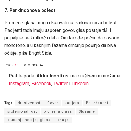
7. Parkinsonova bolest
Promene glasa mogu ukazivati ​​na Parkinsonovu bolest.
Pacijenti tada imaju usporen govor, glas postaje tiši i
pojavljuje se kratkoća daha. Oni takođe počnu da govorie
monotono, a u kasnijim fazama drhtanje počinje da biva
očitije, piše Bright Side.
IZVOR:
DDL
I FOTO: PIXABAY
Pratite portal
Aktuelnosti.us
i na društvenim mrežama
Instagram
,
Facebook
,
Twitter
i
Linkedin
.
Tags:
drustvenost
Govor
karijera
Pouzdanost
profesionalnost
promena glasa
Slusanje
slusanje necijeg glasa
snaga