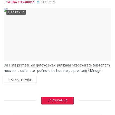
BY
MILENA STEVANOVIĆ
JUL 23, 2026
LIFESTYLE
Da li ste primetili da gotovo svaki put kada razgovarate telefonom
nesvesno ustanete i počnete da hodate po prostoriji? Mnogi...
DETAILS
SAZNAJTE VIŠE
UČITAVANJE