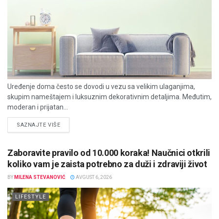
Uređenje doma često se dovodi u vezu sa velikim ulaganjima,
skupim nameštajem i luksuznim dekorativnim detaljima. Međutim,
moderan i prijatan...
DETAILS
SAZNAJTE VIŠE
Zaboravite pravilo od 10.000 koraka! Naučnici otkrili
koliko vam je zaista potrebno za duži i zdraviji život
BY
MILENA STEVANOVIĆ
AVGUST 6, 2026
LIFESTYLE