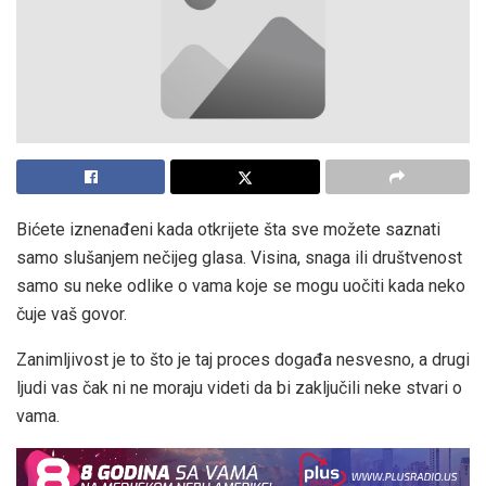
Bićete iznenađeni kada otkrijete šta sve možete saznati
samo slušanjem nečijeg glasa. Visina, snaga ili društvenost
samo su neke odlike o vama koje se mogu uočiti kada neko
čuje vaš govor.
Zanimljivost je to što je taj proces događa nesvesno, a drugi
ljudi vas čak ni ne moraju videti da bi zaključili neke stvari o
vama.