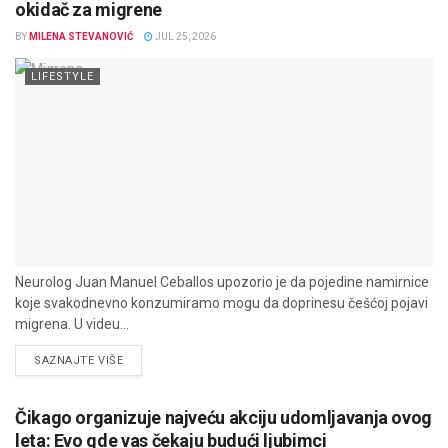
okidač za migrene
BY
MILENA STEVANOVIĆ
JUL 25, 2026
LIFESTYLE
Neurolog Juan Manuel Ceballos upozorio je da pojedine namirnice
koje svakodnevno konzumiramo mogu da doprinesu češćoj pojavi
migrena. U videu...
DETAILS
SAZNAJTE VIŠE
Čikago organizuje najveću akciju udomljavanja ovog
leta: Evo gde vas čekaju budući ljubimci