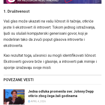
1. Društvenost
Vaš glas može ukazati ​​na vašu ličnost ili tačnije, otkriće
jeste li ekstrovert ili introvert. Tokom jednog istraživanja,
ljudi su slušali kompjuterski generisani govor, koji je
modeliran tako da zvuči poput glasova introverta i
ekstroverta.
Kao rezultat toga, učesnici su mogli identifikovati ličnost.
Ekstroverti govore brže i glasnije, a introverti pak mirnije i
sporije izražavaju svoje misli.
POVEZANE VESTI
Jedna odluka promenila sve: Johnny Depp
otkrio zbog čega žali godinama
APRIL 4, 2026