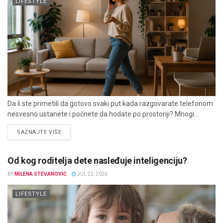
LIFESTYLE
Da li ste primetili da gotovo svaki put kada razgovarate telefonom
nesvesno ustanete i počnete da hodate po prostoriji? Mnogi...
DETAILS
SAZNAJTE VIŠE
Od kog roditelja dete nasleđuje inteligenciju?
BY
MILENA STEVANOVIĆ
JUL 22, 2026
LIFESTYLE