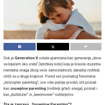
Dok je
Generation X
ostala upamćena kao generacija „dece
sa ključem oko vrata“ (latchkey kids) koju je krasila izuzetna
mentalna snaga zbog veće samostalnosti, današnji roditelji
otišli su u drugu krajnost. Pored već poznatog fenomena
„helicopter parenting“, sve više pažnje privlači stil poznat
kao
snowplow parenting
(roditelji grtači snega), poznat i
kao „bulldozer“ ili „lawnmower“ roditeljstvo.
Šta je zapravo „Snowplow Parenting“?