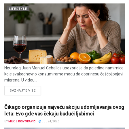
LIFESTYLE
Neurolog Juan Manuel Ceballos upozorio je da pojedine namirnice
koje svakodnevno konzumiramo mogu da doprinesu češćoj pojavi
migrena. U videu...
DETAILS
SAZNAJTE VIŠE
Čikago organizuje najveću akciju udomljavanja ovog
leta: Evo gde vas čekaju budući ljubimci
BY
MILOS KRIVOKAPIĆ
JUL 24, 2026