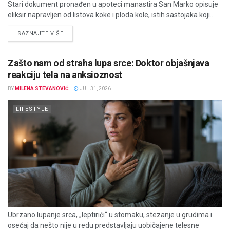
Stari dokument pronađen u apoteci manastira San Marko opisuje
eliksir napravljen od listova koke i ploda kole, istih sastojaka koji...
DETAILS
SAZNAJTE VIŠE
Zašto nam od straha lupa srce: Doktor objašnjava
reakciju tela na anksioznost
BY
MILENA STEVANOVIĆ
JUL 31, 2026
LIFESTYLE
Ubrzano lupanje srca, „leptirići“ u stomaku, stezanje u grudima i
osećaj da nešto nije u redu predstavljaju uobičajene telesne