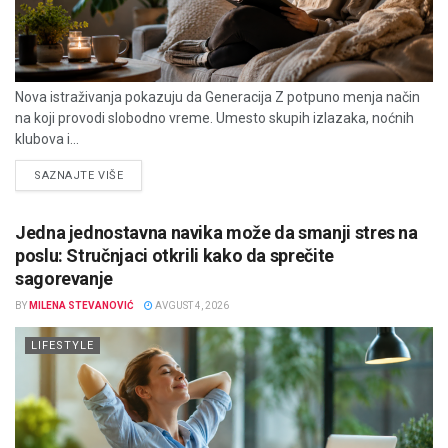
Nova istraživanja pokazuju da Generacija Z potpuno menja način
na koji provodi slobodno vreme. Umesto skupih izlazaka, noćnih
klubova i...
DETAILS
SAZNAJTE VIŠE
Jedna jednostavna navika može da smanji stres na
poslu: Stručnjaci otkrili kako da sprečite
sagorevanje
BY
MILENA STEVANOVIĆ
AVGUST 4, 2026
LIFESTYLE