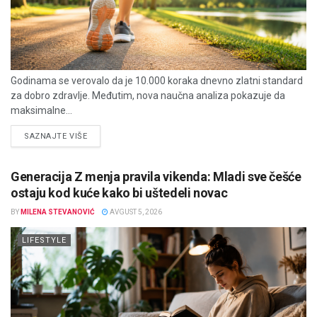
Godinama se verovalo da je 10.000 koraka dnevno zlatni standard
za dobro zdravlje. Međutim, nova naučna analiza pokazuje da
maksimalne...
DETAILS
SAZNAJTE VIŠE
Generacija Z menja pravila vikenda: Mladi sve češće
ostaju kod kuće kako bi uštedeli novac
BY
MILENA STEVANOVIĆ
AVGUST 5, 2026
LIFESTYLE