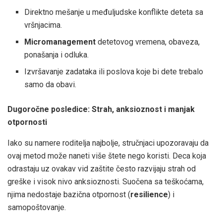
Direktno mešanje u međuljudske konflikte deteta sa
vršnjacima.
Micromanagement
detetovog vremena, obaveza,
ponašanja i odluka.
Izvršavanje zadataka ili poslova koje bi dete trebalo
samo da obavi.
Dugoročne posledice: Strah, anksioznost i manjak
otpornosti
Iako su namere roditelja najbolje, stručnjaci upozoravaju da
ovaj metod može naneti više štete nego koristi. Deca koja
odrastaju uz ovakav vid zaštite često razvijaju strah od
greške i visok nivo anksioznosti. Suočena sa teškoćama,
njima nedostaje bazična otpornost (
resilience
) i
samopoštovanje.