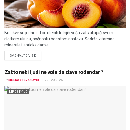
Breskve su jedno od omiljenih letnjih voća zahvaljujući svom
slatkom ukusu, sočnosti i bogatom sastavu. Sadrže vitamine,
minerale i antioksidanse...
DETAILS
SAZNAJTE VIŠE
Zašto neki ljudi ne vole da slave rođendan?
BY
MILENA STEVANOVIĆ
JUL 20, 2026
LIFESTYLE