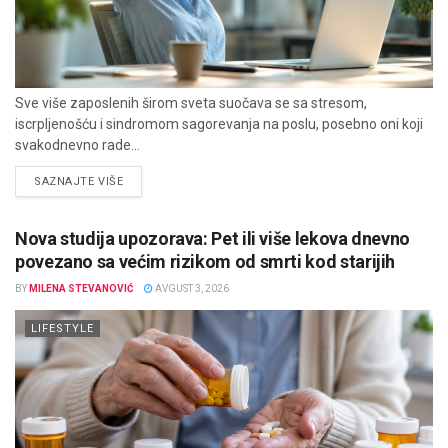
Sve više zaposlenih širom sveta suočava se sa stresom,
iscrpljenošću i sindromom sagorevanja na poslu, posebno oni koji
svakodnevno rade...
DETAILS
SAZNAJTE VIŠE
Nova studija upozorava: Pet ili više lekova dnevno
povezano sa većim rizikom od smrti kod starijih
BY
MILENA STEVANOVIĆ
AVGUST 3, 2026
LIFESTYLE