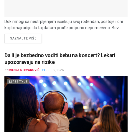
Dok mnogi sa nestrpljenjem iščekuju svoj rođendan, postoje i oni
koji bi najradije da taj datum prođe potpuno neprimećeno. Bez...
DETAILS
SAZNAJTE VIŠE
Da li je bezbedno voditi bebu na koncert? Lekari
upozoravaju na rizike
BY
MILENA STEVANOVIĆ
JUL 19, 2026
LIFESTYLE