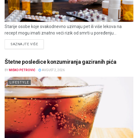
Starije osobe koje svakodnevno uzimaju pet ili više lekova na
recept mogu imati znatno veći rizik od smrti u poređenju...
DETAILS
SAZNAJTE VIŠE
Štetne posledice konzumiranja gaziranih pića
BY
MIŠKO PETROVIĆ
AVGUST 2, 2026
LIFESTYLE