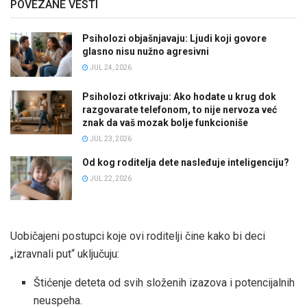
POVEZANE VESTI
Psiholozi objašnjavaju: Ljudi koji govore
glasno nisu nužno agresivni
JUL 24, 2026
Psiholozi otkrivaju: Ako hodate u krug dok
razgovarate telefonom, to nije nervoza već
znak da vaš mozak bolje funkcioniše
JUL 23, 2026
Od kog roditelja dete nasleđuje inteligenciju?
JUL 22, 2026
Uobičajeni postupci koje ovi roditelji čine kako bi deci
„izravnali put“ uključuju:
Štićenje deteta od svih složenih izazova i potencijalnih
neuspeha.