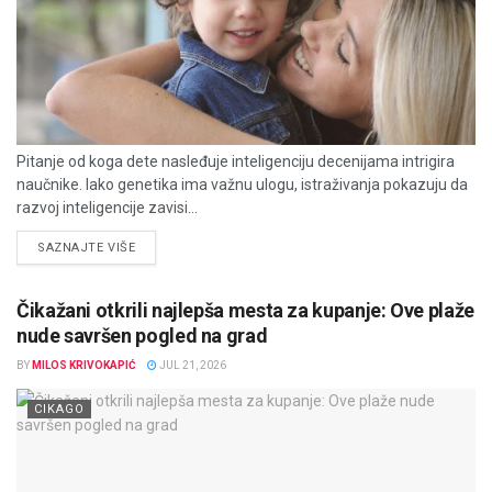
Pitanje od koga dete nasleđuje inteligenciju decenijama intrigira
naučnike. Iako genetika ima važnu ulogu, istraživanja pokazuju da
razvoj inteligencije zavisi...
DETAILS
SAZNAJTE VIŠE
Čikažani otkrili najlepša mesta za kupanje: Ove plaže
nude savršen pogled na grad
BY
MILOS KRIVOKAPIĆ
JUL 21, 2026
CIKAGO