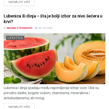
DETAILS
SAZNAJTE VIŠE
Lubenica ili dinja – šta je bolji izbor za nivo šećera u
krvi?
BY
MILENA STEVANOVIĆ
JUL 29, 2026
LIFESTYLE
Lubenica i dinja spadaju među najomiljenije letnje voće. Obe su
prirodno slatke, bogate vodom, vitaminima, mineralima i
antioksidansima, ali mnogi...
DETAILS
SAZNAJTE VIŠE