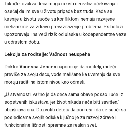
Takođe, ovakva deca mogu razviti nerealna očekivanja i
osećaj da im sve u životu pripada bez truda. Kada se
kasnije u životu suoče sa konfliktom, nemaju razvijene
mehanizme za zdravo prevazilaženje problema. Psiholozi
upozoravaju i na veći rizik od ulaska u kodependentne veze
u odraslom dobu.
Lekcija za roditelje: Važnost neuspeha
Doktor
Vanessa Jensen
napominje da roditelji, radeći
previše za svoju decu, vode mališane ka uverenju da sve
moraju raditi na istom nivou kao odrasli.
„U stvarnosti, važno je da deca sama obave posao i uče iz
sopstvenih iskustava, jer život nikada neće biti savršen,“
objašnjava ona. Dozvoliti detetu da pogreši i da se suoči sa
posledicama svojih odluka ključno je za razvoj zdrave i
funkcionalne ličnosti spremne za realan svet.