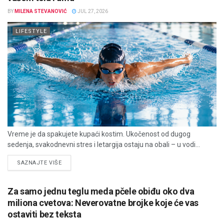
BY
MILENA STEVANOVIĆ
JUL 27, 2026
LIFESTYLE
Vreme je da spakujete kupaći kostim. Ukočenost od dugog
sedenja, svakodnevni stres i letargija ostaju na obali – u vodi...
DETAILS
SAZNAJTE VIŠE
Za samo jednu teglu meda pčele obiđu oko dva
miliona cvetova: Neverovatne brojke koje će vas
ostaviti bez teksta