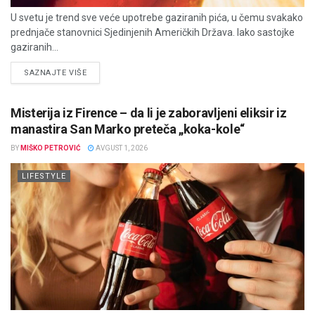
U svetu je trend sve veće upotrebe gaziranih pića, u čemu svakako
prednjače stanovnici Sjedinjenih Američkih Država. Iako sastojke
gaziranih...
DETAILS
SAZNAJTE VIŠE
Misterija iz Firence – da li je zaboravljeni eliksir iz
manastira San Marko preteča „koka-kole“
BY
MIŠKO PETROVIĆ
AVGUST 1, 2026
LIFESTYLE