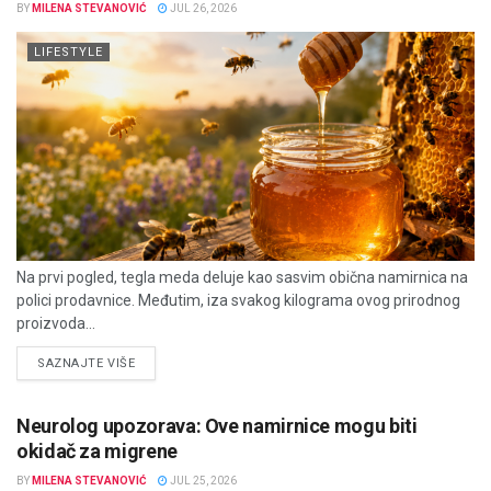
BY
MILENA STEVANOVIĆ
JUL 26, 2026
LIFESTYLE
Na prvi pogled, tegla meda deluje kao sasvim obična namirnica na
polici prodavnice. Međutim, iza svakog kilograma ovog prirodnog
proizvoda...
DETAILS
SAZNAJTE VIŠE
Neurolog upozorava: Ove namirnice mogu biti
okidač za migrene
BY
MILENA STEVANOVIĆ
JUL 25, 2026