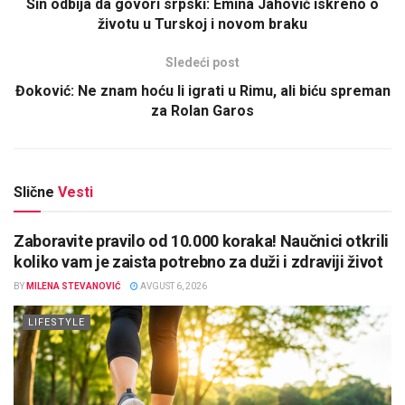
Sin odbija da govori srpski: Emina Jahović iskreno o
životu u Turskoj i novom braku
Sledeći post
Đoković: Ne znam hoću li igrati u Rimu, ali biću spreman
za Rolan Garos
Slične
Vesti
Zaboravite pravilo od 10.000 koraka! Naučnici otkrili
koliko vam je zaista potrebno za duži i zdraviji život
BY
MILENA STEVANOVIĆ
AVGUST 6, 2026
LIFESTYLE