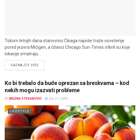
Tokom letnjih dana stanovnici Čikaga najviše traže osveženje
pored jezera Mičigen, a čitaoci Chicago Sun-Times otkrili su koje
lokacije smatraju...
DETAILS
SAZNAJTE VIŠE
Ko bi trebalo da bude oprezan sa breskvama – kod
nekih mogu izazvati probleme
BY
MILENA STEVANOVIĆ
JUL 21, 2026
LIFESTYLE