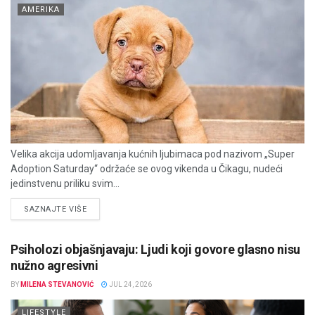
AMERIKA
Velika akcija udomljavanja kućnih ljubimaca pod nazivom „Super
Adoption Saturday“ održaće se ovog vikenda u Čikagu, nudeći
jedinstvenu priliku svim...
DETAILS
SAZNAJTE VIŠE
Psiholozi objašnjavaju: Ljudi koji govore glasno nisu
nužno agresivni
BY
MILENA STEVANOVIĆ
JUL 24, 2026
LIFESTYLE