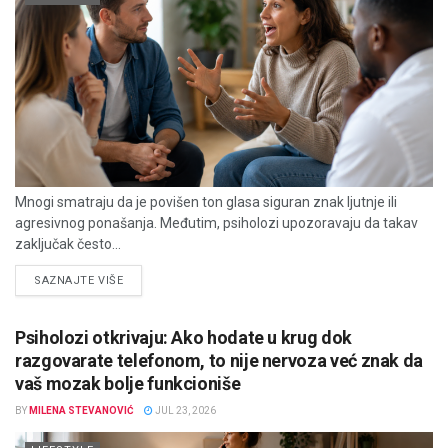
Mnogi smatraju da je povišen ton glasa siguran znak ljutnje ili
agresivnog ponašanja. Međutim, psiholozi upozoravaju da takav
zaključak često...
DETAILS
SAZNAJTE VIŠE
Psiholozi otkrivaju: Ako hodate u krug dok
razgovarate telefonom, to nije nervoza već znak da
vaš mozak bolje funkcioniše
BY
MILENA STEVANOVIĆ
JUL 23, 2026