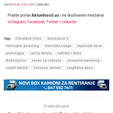
IZVOR:
EN.AS.COM
I FOTO: UNSPLASH
Pratite portal
Aktuelnosti.us
i na društvenim mrežama
Instagram
,
Facebook
,
Twitter
i
Linkedin
.
Tags:
Cleveland Clinic
Generation X
helicopter parenting
mentalna snaga
otpornost dece
psihologija
razvoj deteta
roditelji i deca
Roditeljstvo
saveti za roditelje
snowplow parenting
uspeh deteta
Vanessa Jensen
vaspitanje dece
Prethodni post