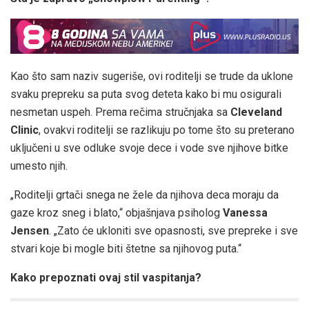
Kao što sam naziv sugeriše, ovi roditelji se trude da uklone
svaku prepreku sa puta svog deteta kako bi mu osigurali
nesmetan uspeh. Prema rečima stručnjaka sa
Cleveland
Clinic
, ovakvi roditelji se razlikuju po tome što su preterano
uključeni u sve odluke svoje dece i vode sve njihove bitke
umesto njih.
„Roditelji grtači snega ne žele da njihova deca moraju da
gaze kroz sneg i blato,“ objašnjava psiholog
Vanessa
Jensen
. „Zato će ukloniti sve opasnosti, sve prepreke i sve
stvari koje bi mogle biti štetne sa njihovog puta.“
Kako prepoznati ovaj stil vaspitanja?