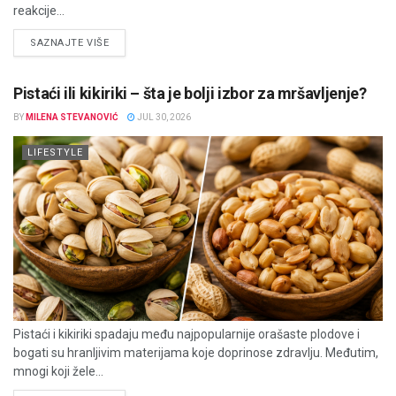
reakcije...
DETAILS
SAZNAJTE VIŠE
Pistaći ili kikiriki – šta je bolji izbor za mršavljenje?
BY
MILENA STEVANOVIĆ
JUL 30, 2026
LIFESTYLE
Pistaći i kikiriki spadaju među najpopularnije orašaste plodove i
bogati su hranljivim materijama koje doprinose zdravlju. Međutim,
mnogi koji žele...