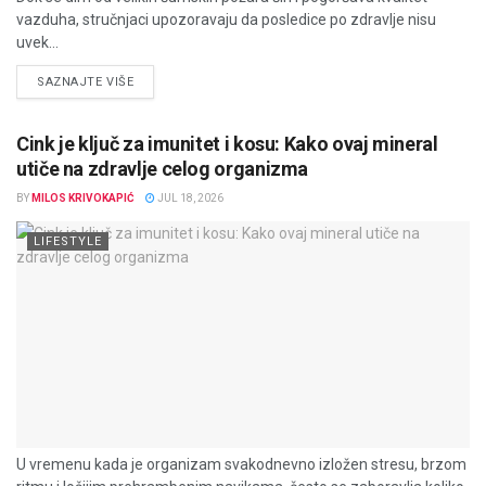
vazduha, stručnjaci upozoravaju da posledice po zdravlje nisu
uvek...
DETAILS
SAZNAJTE VIŠE
Cink je ključ za imunitet i kosu: Kako ovaj mineral
utiče na zdravlje celog organizma
BY
MILOS KRIVOKAPIĆ
JUL 18, 2026
LIFESTYLE
U vremenu kada je organizam svakodnevno izložen stresu, brzom