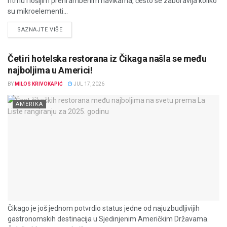
ritmu i lošijim prehrambenim navikama, često se zaboravlja koliko
su mikroelementi...
DETAILS
SAZNAJTE VIŠE
Četiri hotelska restorana iz Čikaga našla se među
najboljima u Americi!
BY
MILOS KRIVOKAPIĆ
JUL 17, 2026
AMERIKA
Čikago je još jednom potvrdio status jedne od najuzbudljivijih
gastronomskih destinacija u Sjedinjenim Američkim Državama.