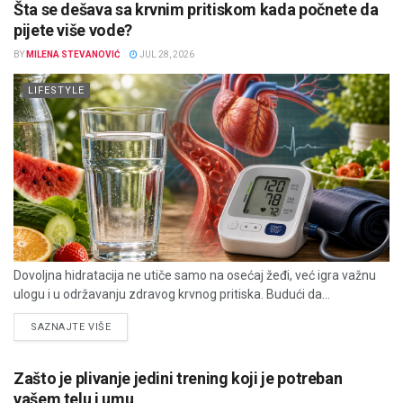
Šta se dešava sa krvnim pritiskom kada počnete da
pijete više vode?
BY
MILENA STEVANOVIĆ
JUL 28, 2026
LIFESTYLE
Dovoljna hidratacija ne utiče samo na osećaj žeđi, već igra važnu
ulogu i u održavanju zdravog krvnog pritiska. Budući da...
DETAILS
SAZNAJTE VIŠE
Zašto je plivanje jedini trening koji je potreban
vašem telu i umu