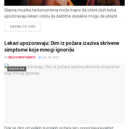
Glasna muzika na koncertima može trajno da ošteti sluh beba,
upozoravaju lekari i ističu da zaštitne slušalice mogu da ublaže...
DETAILS
SAZNAJTE VIŠE
Lekari upozoravaju: Dim iz požara izaziva skrivene
simptome koje mnogi ignorišu
BY
MILOS KRIVOKAPIĆ
JUL 18, 2026
AMERIKA
Dok se dim od velikih šumskih požara širi i pogoršava kvalitet