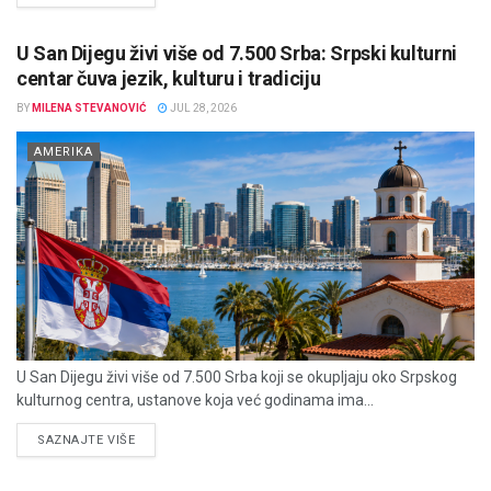
U San Dijegu živi više od 7.500 Srba: Srpski kulturni
centar čuva jezik, kulturu i tradiciju
BY
MILENA STEVANOVIĆ
JUL 28, 2026
AMERIKA
U San Dijegu živi više od 7.500 Srba koji se okupljaju oko Srpskog
kulturnog centra, ustanove koja već godinama ima...
DETAILS
SAZNAJTE VIŠE