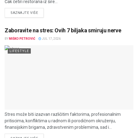
Čak četiri restorana iz šire...
DETAILS
SAZNAJTE VIŠE
Zaboravite na stres: Ovih 7 biljaka smiruju nerve
BY
MIŠKO PETROVIĆ
JUL 17, 2026
LIFESTYLE
Stres može biti izazvan različitim faktorima, profesionalnim
pritiscima, konfliktima u radnom ili porodičnom okruženju,
finansijskim brigama, zdravstvenim problemima, sad i...