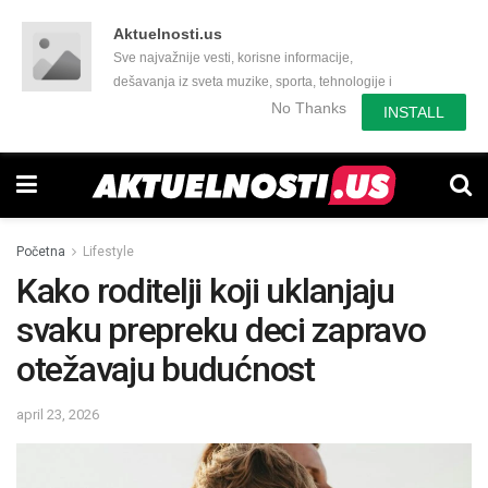
Aktuelnosti.us
Sve najvažnije vesti, korisne informacije,
dešavanja iz sveta muzike, sporta, tehnologije i
još mnogo toga zanimljivog.
No Thanks
INSTALL
Početna
Lifestyle
Kako roditelji koji uklanjaju
svaku prepreku deci zapravo
otežavaju budućnost
april 23, 2026