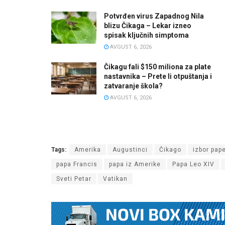
Potvrđen virus Zapadnog Nila
blizu Čikaga – Lekar izneo
spisak ključnih simptoma
AVGUST 6, 2026
Čikagu fali $150 miliona za plate
nastavnika – Prete li otpuštanja i
zatvaranje škola?
AVGUST 6, 2026
Tags:
Amerika
Augustinci
Čikago
izbor pap
papa Francis
papa iz Amerike
Papa Leo XIV
Sveti Petar
Vatikan