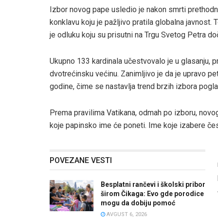
Izbor novog pape usledio je nakon smrti prethodn
konklavu koju je pažljivo pratila globalna javnost
je odluku koju su prisutni na Trgu Svetog Petra do
Ukupno 133 kardinala učestvovalo je u glasanju, p
dvotrećinsku većinu. Zanimljivo je da je upravo pe
godine, čime se nastavlja trend brzih izbora pogla
Prema pravilima Vatikana, odmah po izboru, novog 
koje papinsko ime će poneti. Ime koje izabere čest
POVEZANE VESTI
Besplatni rančevi i školski pribor
širom Čikaga: Evo gde porodice
mogu da dobiju pomoć
AVGUST 6, 2026