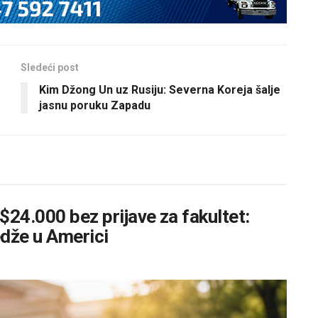
Sledeći post
Kim Džong Un uz Rusiju: Severna Koreja šalje
jasnu poruku Zapadu
 $24.000 bez prijave za fakultet:
edže u Americi