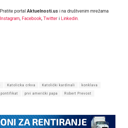
Pratite portal
Aktuelnosti.us
i na društvenim mrežama
Instagram
,
Facebook
,
Twitter
i
Linkedin
.
e
Katolicka crkva
Katolički kardinali
konklava
pontifikat
prvi američki papa
Robert Prevost