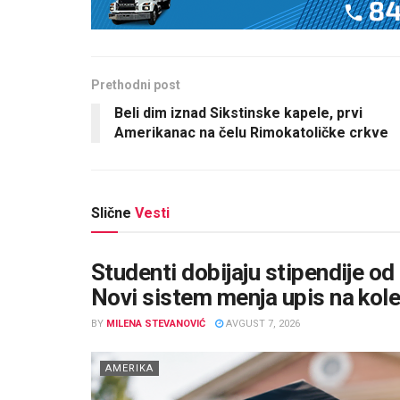
Prethodni post
Beli dim iznad Sikstinske kapele, prvi
Amerikanac na čelu Rimokatoličke crkve
Slične
Vesti
Studenti dobijaju stipendije od
Novi sistem menja upis na kol
BY
MILENA STEVANOVIĆ
AVGUST 7, 2026
AMERIKA