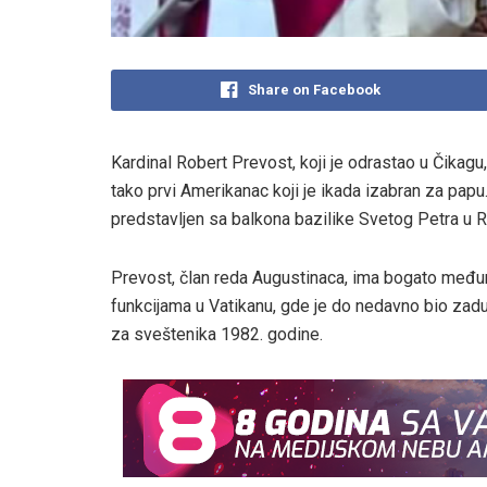
Share on Facebook
Kardinal Robert Prevost, koji je odrastao u Čikagu
tako prvi Amerikanac koji je ikada izabran za papu
predstavljen sa balkona bazilike Svetog Petra u R
Prevost, član reda Augustinaca, ima bogato međun
funkcijama u Vatikanu, gde je do nedavno bio zad
za sveštenika 1982. godine.