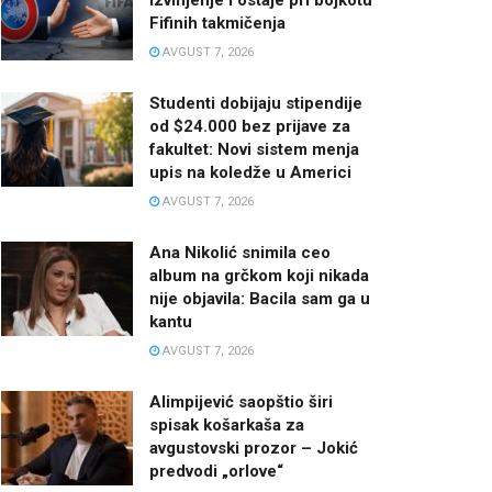
Fifinih takmičenja
AVGUST 7, 2026
Studenti dobijaju stipendije
od $24.000 bez prijave za
fakultet: Novi sistem menja
upis na koledže u Americi
AVGUST 7, 2026
Ana Nikolić snimila ceo
album na grčkom koji nikada
nije objavila: Bacila sam ga u
kantu
AVGUST 7, 2026
Alimpijević saopštio širi
spisak košarkaša za
avgustovski prozor – Jokić
predvodi „orlove“