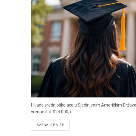
Hiljade srednjoškolaca u Sjedinjenim Američkim Državam
vredne čak $24.000, i...
DETAILS
SAZNAJTE VIŠE