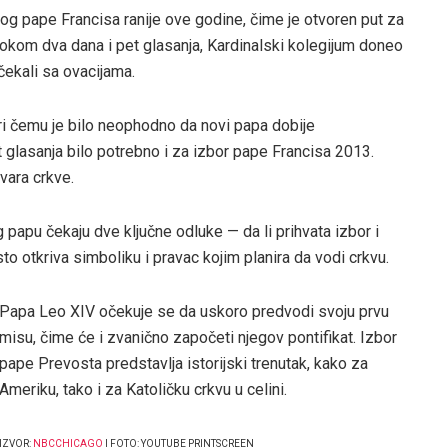
og pape Francisa ranije ove godine, čime je otvoren put za
. Tokom dva dana i pet glasanja, Kardinalski kolegijum doneo
čekali sa ovacijama.
ri čemu je bilo neophodno da novi papa dobije
t glasanja bilo potrebno i za izbor pape Francisa 2013.
vara crkve.
papu čekaju dve ključne odluke — da li prihvata izbor i
o otkriva simboliku i pravac kojim planira da vodi crkvu.
Papa Leo XIV očekuje se da uskoro predvodi svoju prvu
misu, čime će i zvanično započeti njegov pontifikat. Izbor
pape Prevosta predstavlja istorijski trenutak, kako za
Ameriku, tako i za Katoličku crkvu u celini.
IZVOR:
NBCCHICAGO
I FOTO: YOUTUBE PRINTSCREEN