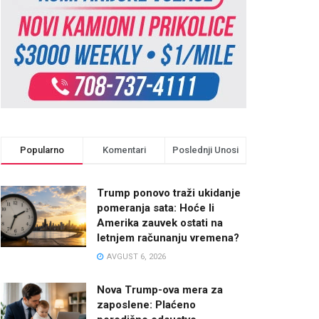
Popularno
Komentari
Poslednji Unosi
Trump ponovo traži ukidanje
pomeranja sata: Hoće li
Amerika zauvek ostati na
letnjem računanju vremena?
AVGUST 6, 2026
Nova Trump-ova mera za
zaposlene: Plaćeno