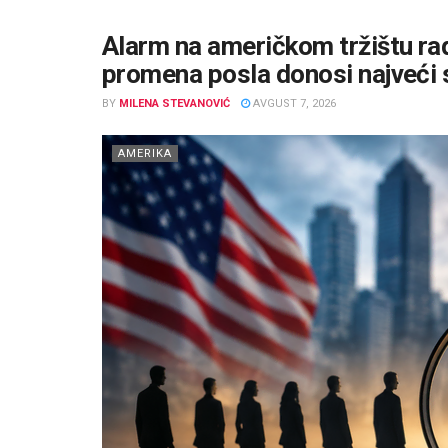
Alarm na američkom tržištu rad
promena posla donosi najveći 
BY
MILENA STEVANOVIĆ
AVGUST 7, 2026
AMERIKA