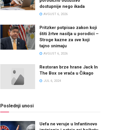
porodično odsustvo
dostupnije nego ikada
AVGUST 6, 2026
Pritzker potpisao zakon koji
štiti žrtve nasilja u porodici –
Stroge kazne za sve koji
tajno snimaju
AVGUST 6, 2026
Restoran brze hrane Jack In
The Box se vraća u Čikago
JUL 6, 2024
Poslednji unosi
Uefa ne veruje u Infantinovo
izvinjenje i ostaje pri bojkotu