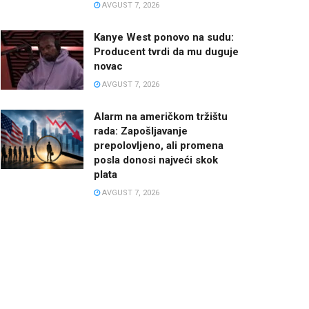
AVGUST 7, 2026
Kanye West ponovo na sudu:
Producent tvrdi da mu duguje
novac
AVGUST 7, 2026
Alarm na američkom tržištu
rada: Zapošljavanje
prepolovljeno, ali promena
posla donosi najveći skok
plata
AVGUST 7, 2026