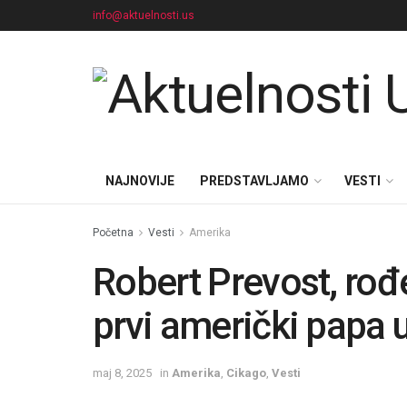
info@aktuelnosti.us
NAJNOVIJE
PREDSTAVLJAMO
VESTI
Početna
Vesti
Amerika
Robert Prevost, rođ
prvi američki papa u
maj 8, 2025
in
Amerika
,
Cikago
,
Vesti