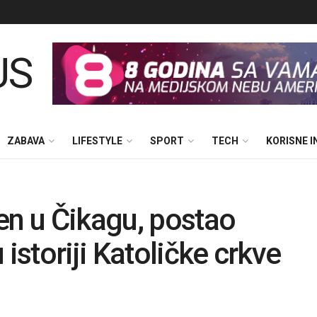
ZABAVA
LIFESTYLE
SPORT
TECH
KORISNE 
en u Čikagu, postao
 istoriji Katoličke crkve