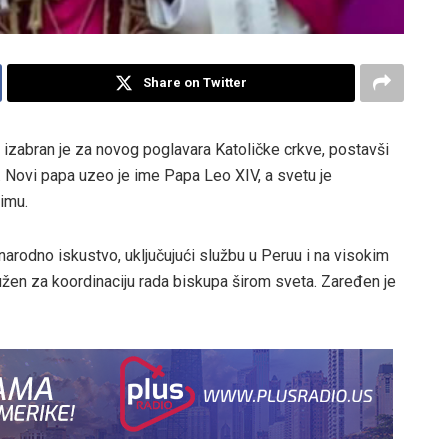
Share on Twitter
, izabran je za novog poglavara Katoličke crkve, postavši
. Novi papa uzeo je ime Papa Leo XIV, a svetu je
imu.
arodno iskustvo, uključujući službu u Peruu i na visokim
užen za koordinaciju rada biskupa širom sveta. Zaređen je