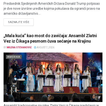
Predsednik Sjedinjenih Američkih Država Donald Trump potpisao
je dve nove izvršne uredbe kojima pokušava da ograniči pravo na
američko državljanstvo...
DETAILS
SAZNAJTE VIŠE
„Mala kuća“ kao most do zavičaja: Ansambl Zlatni
Vez iz Čikaga pesmom čuva sećanje na Krajinu
BY
MILENA STEVANOVIĆ
AVGUST 7, 2026
AMERIKA
Ansambl tradicionalne muzike Zlatni Vez iz Čikaga predstavio je