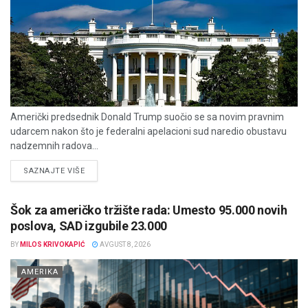
Američki predsednik Donald Trump suočio se sa novim pravnim
udarcem nakon što je federalni apelacioni sud naredio obustavu
nadzemnih radova...
DETAILS
SAZNAJTE VIŠE
Šok za američko tržište rada: Umesto 95.000 novih
poslova, SAD izgubile 23.000
BY
MILOS KRIVOKAPIĆ
AVGUST 8, 2026
AMERIKA