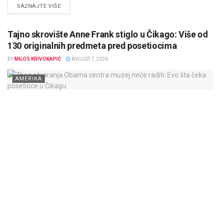
DETAILS
SAZNAJTE VIŠE
Tajno skrovište Anne Frank stiglo u Čikago: Više od
130 originalnih predmeta pred posetiocima
BY
MILOS KRIVOKAPIĆ
AVGUST 7, 2026
AMERIKA
Griffin Museum of Science and Industry u Čikagu otvorio je izložbu
„Anne Frank: The Exhibition“, koja posetiocima donosi detaljnu
rekonstrukciju...
DETAILS
SAZNAJTE VIŠE