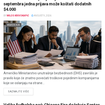
septembra jedna prijava može koštati dodatnih
$4.000
BY
MILOS KRIVOKAPIĆ
AVGUST 9, 2026
AMERIKA
Američko Ministarstvo unutrašnje bezbednosti (DHS) završilo je
pravilo koje će znatno povećati troškove pojedinim kompanijama
koje se oslanjaju na strane...
DETAILS
SAZNAJTE VIŠE
Velika fudbalska noć: Chicago Fire dočekuje Santos