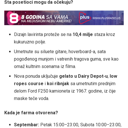
Šta posetioci mogu da očekuju?
Dizajn lavirinta proteže se na
10,4 milje
staza kroz
kukuruzno polje.
Umetnute su siluete gitare, hoverboard-a, sata
pogođenog munjom i vatrenih tragova guma, sve kao
omaž kultnim scenama iz filma.
Nova ponuda uključuje
gelato u Dairy Depot-u
,
low
ropes course
i
koi ribnjak
sa umetnutim prednjim
delom Ford F250 kamioneta iz 1967. godine, iz čije
maske teče voda.
Kada je farma otvorena?
Septembar:
Petak 15:00–23:00, Subota 10:00–23:00,