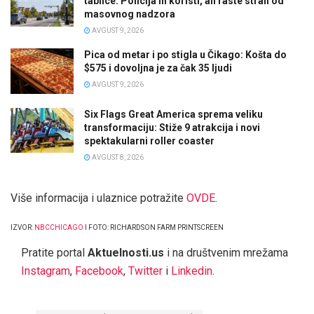
tablice: Policija ih koristi, ali raste strah od
masovnog nadzora
AVGUST 9, 2026
Pica od metar i po stigla u Čikago: Košta do
$575 i dovoljna je za čak 35 ljudi
AVGUST 9, 2026
Six Flags Great America sprema veliku
transformaciju: Stiže 9 atrakcija i novi
spektakularni roller coaster
AVGUST 8, 2026
Više informacija i ulaznice potražite
OVDE
.
IZVOR:
NBCCHICAGO
I FOTO: RICHARDSON FARM PRINTSCREEN
Pratite portal
Aktuelnosti.us
i na društvenim mrežama
Instagram
,
Facebook
,
Twitter
i
Linkedin
.