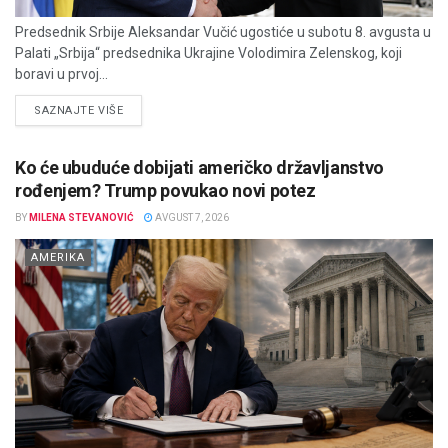
Predsednik Srbije Aleksandar Vučić ugostiće u subotu 8. avgusta u
Palati „Srbija“ predsednika Ukrajine Volodimira Zelenskog, koji
boravi u prvoj...
DETAILS
SAZNAJTE VIŠE
Ko će ubuduće dobijati američko državljanstvo
rođenjem? Trump povukao novi potez
BY
MILENA STEVANOVIĆ
AVGUST 7, 2026
AMERIKA