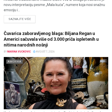
novu interpretaciju pesme „Mala kuća“, numere koja nosi snažnu
emociju i...
DETAILS
SAZNAJTE VIŠE
Čuvarica zaboravljenog blaga: Biljana Regan u
Americi sačuvala više od 3.000 priča ispletenih u
nitima narodnih nošnji
BY
MARINA VUCKOVIC
AVGUST 7, 2026
AMERIKA