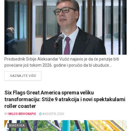
Predsednik Srbije Aleksandar Vučić najavio je da će penzije biti
povećane još tokom 2026. godine i poručio da bi ubuduće...
DETAILS
SAZNAJTE VIŠE
Six Flags Great America sprema veliku
transformaciju: Stiže 9 atrakcija i novi spektakularni
roller coaster
BY
MILOS KRIVOKAPIĆ
AVGUST 8, 2026
AMERIKA