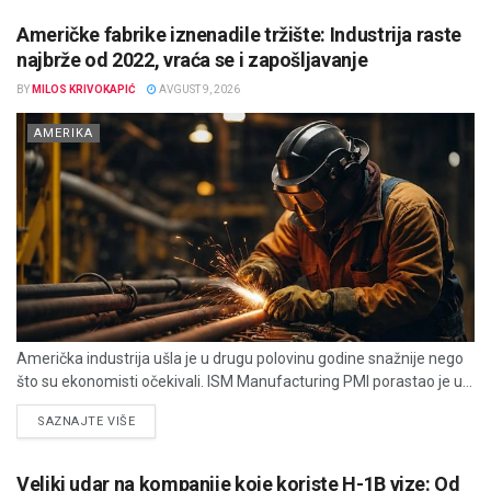
Američke fabrike iznenadile tržište: Industrija raste
najbrže od 2022, vraća se i zapošljavanje
BY
MILOS KRIVOKAPIĆ
AVGUST 9, 2026
AMERIKA
Američka industrija ušla je u drugu polovinu godine snažnije nego
što su ekonomisti očekivali. ISM Manufacturing PMI porastao je u...
DETAILS
SAZNAJTE VIŠE
Veliki udar na kompanije koje koriste H-1B vize: Od