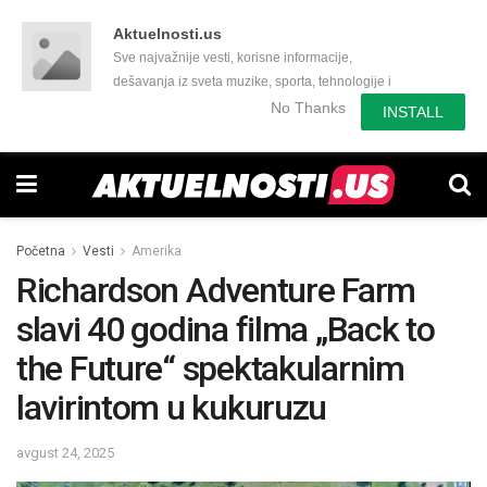
Aktuelnosti.us
Sve najvažnije vesti, korisne informacije,
dešavanja iz sveta muzike, sporta, tehnologije i
još mnogo toga zanimljivog.
No Thanks
INSTALL
Početna
Vesti
Amerika
Richardson Adventure Farm
slavi 40 godina filma „Back to
the Future“ spektakularnim
lavirintom u kukuruzu
avgust 24, 2025