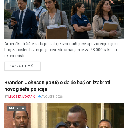
Američko tržište rada poslalo je iznenađujuće upozorenje u julu:
broj zaposlenih van poljoprivrede smanjen je za 23.000, iako su
ekonomisti...
DETAILS
SAZNAJTE VIŠE
Brandon Johnson poručio da će baš on izabrati
novog šefa policije
BY
MILOS KRIVOKAPIĆ
AVGUST 8, 2026
AMERIKA