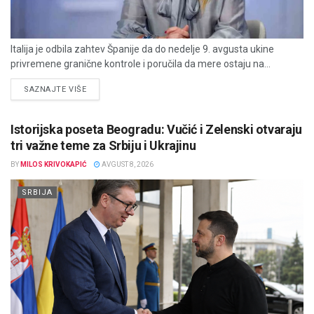
Italija je odbila zahtev Španije da do nedelje 9. avgusta ukine
privremene granične kontrole i poručila da mere ostaju na...
DETAILS
SAZNAJTE VIŠE
Istorijska poseta Beogradu: Vučić i Zelenski otvaraju
tri važne teme za Srbiju i Ukrajinu
BY
MILOS KRIVOKAPIĆ
AVGUST 8, 2026
SRBIJA