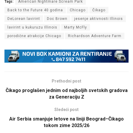
Tags:
American Nightmare Scream Park
Back to the Future 40 godina
Chicago
Čikago
DeLorean lavirint
Doc Brown
jesenje aktivnosti Illinois
lavirint u kukuruzu Illinois
Marty McFly
porodične atrakcije Chicago
Richardson Adventure Farm
Prethodni post
Čikago proglašen jednim od najboljih svetskih gradova
za Generaciju Z
Sledeći post
Air Serbia smanjuje letove na liniji Beograd–Čikago
tokom zime 2025/26