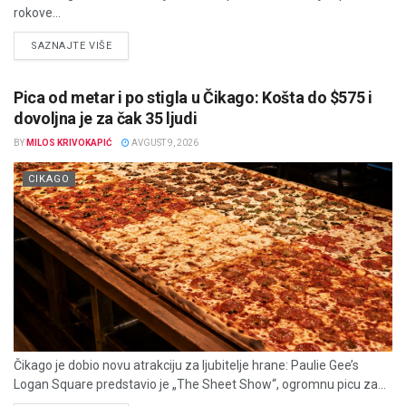
rokove...
DETAILS
SAZNAJTE VIŠE
Pica od metar i po stigla u Čikago: Košta do $575 i
dovoljna je za čak 35 ljudi
BY
MILOS KRIVOKAPIĆ
AVGUST 9, 2026
CIKAGO
Čikago je dobio novu atrakciju za ljubitelje hrane: Paulie Gee’s
Logan Square predstavio je „The Sheet Show“, ogromnu picu za...