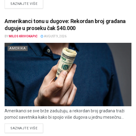
DETAILS
SAZNAJTE VIŠE
Amerikanci tonu u dugove: Rekordan broj građana
duguje u proseku čak $40.000
BY
MILOS KRIVOKAPIĆ
AVGUST 9, 2026
AMERIKA
Amerikanci se sve brže zadužuju, a rekordan broj građana traži
pomoć savetnika kako bi spojio više dugova u jednu mesečnu...
DETAILS
SAZNAJTE VIŠE