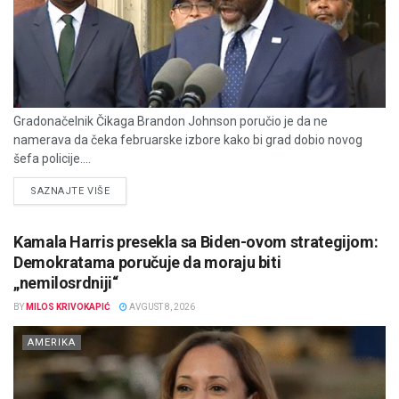
Gradonačelnik Čikaga Brandon Johnson poručio je da ne
namerava da čeka februarske izbore kako bi grad dobio novog
šefa policije....
DETAILS
SAZNAJTE VIŠE
Kamala Harris presekla sa Biden-ovom strategijom:
Demokratama poručuje da moraju biti
„nemilosrdniji“
BY
MILOS KRIVOKAPIĆ
AVGUST 8, 2026
AMERIKA