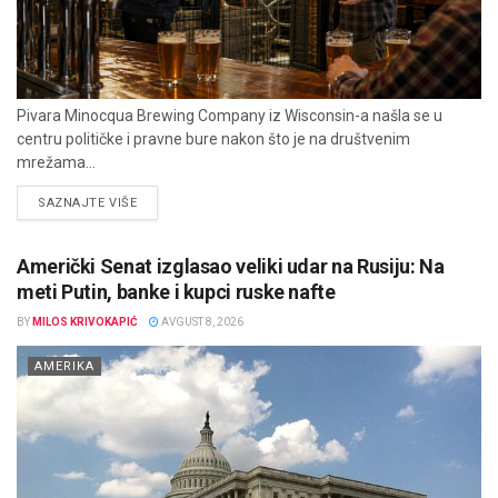
Pivara Minocqua Brewing Company iz Wisconsin-a našla se u
centru političke i pravne bure nakon što je na društvenim
mrežama...
DETAILS
SAZNAJTE VIŠE
Američki Senat izglasao veliki udar na Rusiju: Na
meti Putin, banke i kupci ruske nafte
BY
MILOS KRIVOKAPIĆ
AVGUST 8, 2026
AMERIKA