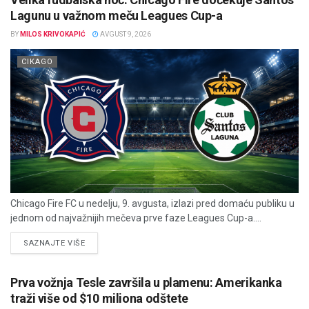
Lagunu u važnom meču Leagues Cup-a
BY
MILOS KRIVOKAPIĆ
AVGUST 9, 2026
CIKAGO
Chicago Fire FC u nedelju, 9. avgusta, izlazi pred domaću publiku u
jednom od najvažnijih mečeva prve faze Leagues Cup-a....
DETAILS
SAZNAJTE VIŠE
Prva vožnja Tesle završila u plamenu: Amerikanka
traži više od $10 miliona odštete