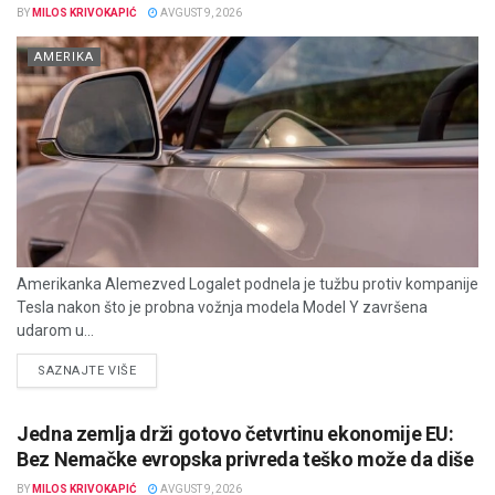
BY
MILOS KRIVOKAPIĆ
AVGUST 9, 2026
AMERIKA
Amerikanka Alemezved Logalet podnela je tužbu protiv kompanije
Tesla nakon što je probna vožnja modela Model Y završena
udarom u...
DETAILS
SAZNAJTE VIŠE
Jedna zemlja drži gotovo četvrtinu ekonomije EU:
Bez Nemačke evropska privreda teško može da diše
BY
MILOS KRIVOKAPIĆ
AVGUST 9, 2026