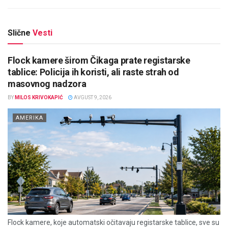
Slične
Vesti
Flock kamere širom Čikaga prate registarske
tablice: Policija ih koristi, ali raste strah od
masovnog nadzora
BY
MILOS KRIVOKAPIĆ
AVGUST 9, 2026
AMERIKA
Flock kamere, koje automatski očitavaju registarske tablice, sve su