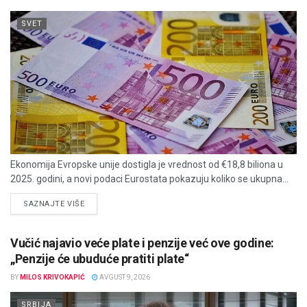
SVET
Ekonomija Evropske unije dostigla je vrednost od €18,8 biliona u
2025. godini, a novi podaci Eurostata pokazuju koliko se ukupna...
DETAILS
SAZNAJTE VIŠE
Vučić najavio veće plate i penzije već ove godine:
„Penzije će ubuduće pratiti plate“
BY
MILOS KRIVOKAPIĆ
AVGUST 9, 2026
SRBIJA