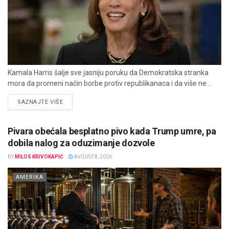
Kamala Harris šalje sve jasniju poruku da Demokratska stranka
mora da promeni način borbe protiv republikanaca i da više ne...
DETAILS
SAZNAJTE VIŠE
Pivara obećala besplatno pivo kada Trump umre, pa
dobila nalog za oduzimanje dozvole
BY
MILOS KRIVOKAPIĆ
AVGUST 8, 2026
AMERIKA