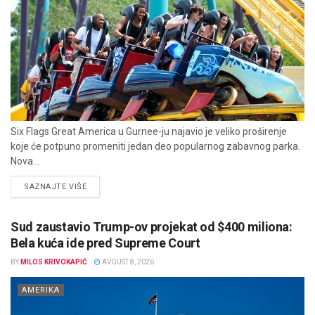
Six Flags Great America u Gurnee-ju najavio je veliko proširenje
koje će potpuno promeniti jedan deo popularnog zabavnog parka.
Nova...
DETAILS
SAZNAJTE VIŠE
Sud zaustavio Trump-ov projekat od $400 miliona:
Bela kuća ide pred Supreme Court
BY
MILOS KRIVOKAPIĆ
AVGUST 8, 2026
AMERIKA