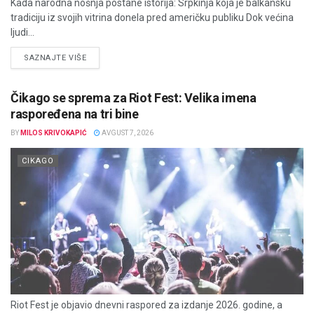
Kada narodna nošnja postane istorija: Srpkinja koja je balkansku
tradiciju iz svojih vitrina donela pred američku publiku Dok većina
ljudi...
DETAILS
SAZNAJTE VIŠE
Čikago se sprema za Riot Fest: Velika imena
raspoređena na tri bine
BY
MILOS KRIVOKAPIĆ
AVGUST 7, 2026
CIKAGO
Riot Fest je objavio dnevni raspored za izdanje 2026. godine, a