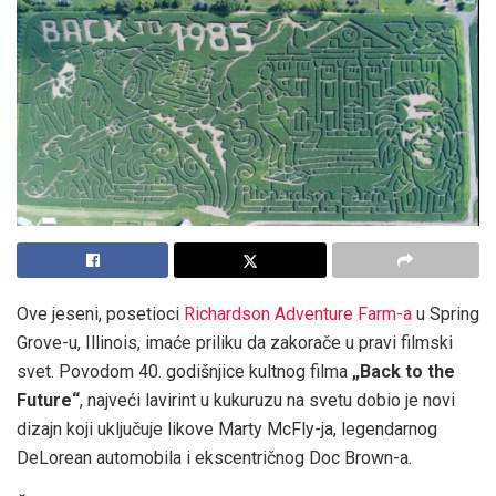
Ove jeseni, posetioci
Richardson Adventure Farm-a
u Spring
Grove-u, Illinois, imaće priliku da zakorače u pravi filmski
svet. Povodom 40. godišnjice kultnog filma
„Back to the
Future“
, najveći lavirint u kukuruzu na svetu dobio je novi
dizajn koji uključuje likove Marty McFly-ja, legendarnog
DeLorean automobila i ekscentričnog Doc Brown-a.