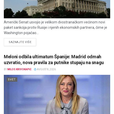
Američki Senat usvojio je velikom dvostranačkom većinom novi
paket sankcija protiv Rusije i njenih ekonomskih partnera, čime je
Washington pojačao...
DETAILS
SAZNAJTE VIŠE
Meloni odbila ultimatum Španije: Madrid odmah
uzvratio, nova pravila za putnike stupaju na snagu
BY
MILOS KRIVOKAPIĆ
AVGUST 8, 2026
SVET