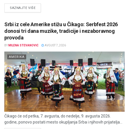
DETAILS
SAZNAJTE VIŠE
Srbi iz cele Amerike stižu u Čikago: Serbfest 2026
donosi tri dana muzike, tradicije i nezaboravnog
provoda
BY
MILENA STEVANOVIĆ
AVGUST 7, 2026
AMERIKA
Čikago će od petka, 7. avgusta, do nedelje, 9. avgusta 2026.
godine, ponovo postati mesto okupljanja Srba i njihovih prijatelja...