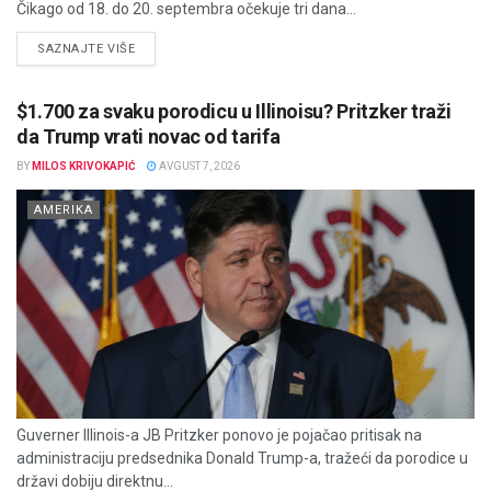
Čikago od 18. do 20. septembra očekuje tri dana...
DETAILS
SAZNAJTE VIŠE
$1.700 za svaku porodicu u Illinoisu? Pritzker traži
da Trump vrati novac od tarifa
BY
MILOS KRIVOKAPIĆ
AVGUST 7, 2026
AMERIKA
Guverner Illinois-a JB Pritzker ponovo je pojačao pritisak na
administraciju predsednika Donald Trump-a, tražeći da porodice u
državi dobiju direktnu...