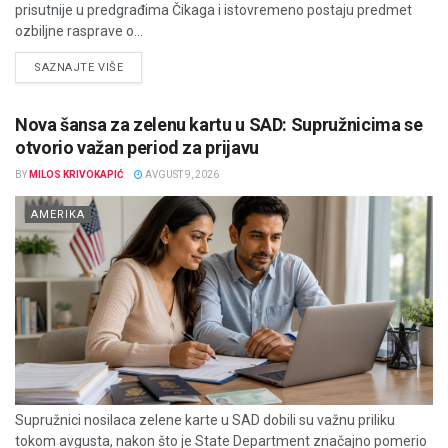
prisutnije u predgrađima Čikaga i istovremeno postaju predmet
ozbiljne rasprave o...
DETAILS
SAZNAJTE VIŠE
Nova šansa za zelenu kartu u SAD: Supružnicima se
otvorio važan period za prijavu
BY
MILOS KRIVOKAPIĆ
AVGUST 9, 2026
AMERIKA
Supružnici nosilaca zelene karte u SAD dobili su važnu priliku
tokom avgusta, nakon što je State Department značajno pomerio