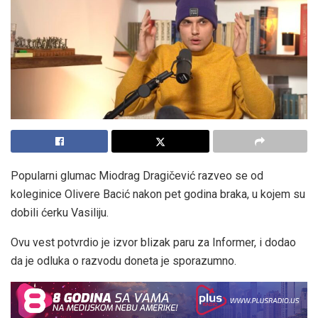
Popularni glumac Miodrag Dragičević razveo se od
koleginice Olivere Bacić nakon pet godina braka, u kojem su
dobili ćerku Vasiliju.
Ovu vest potvrdio je izvor blizak paru za Informer, i dodao
da je odluka o razvodu doneta je sporazumno.