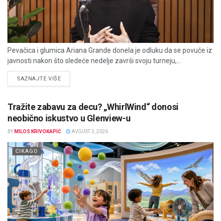
Pevačica i glumica Ariana Grande donela je odluku da se povuče iz
javnosti nakon što sledeće nedelje završi svoju turneju,...
DETAILS
SAZNAJTE VIŠE
Tražite zabavu za decu? „WhirlWind“ donosi
neobično iskustvo u Glenview-u
BY
MILOS KRIVOKAPIĆ
AVGUST 3, 2026
CIKAGO