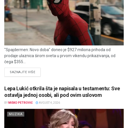
"Spajdermen: Novo doba" doneo je $927 miliona prihoda od
prodaje ulaznica širom sveta u prvom vikendu prikazivanja, od
čega $355...
DETAILS
SAZNAJTE VIŠE
Lepa Lukić otkrila šta je napisala u testamentu: Sve
ostavlja jednoj osobi, ali pod ovim uslovom
BY
MIŠKO PETROVIĆ
AVGUST 4, 2026
MUZIKA