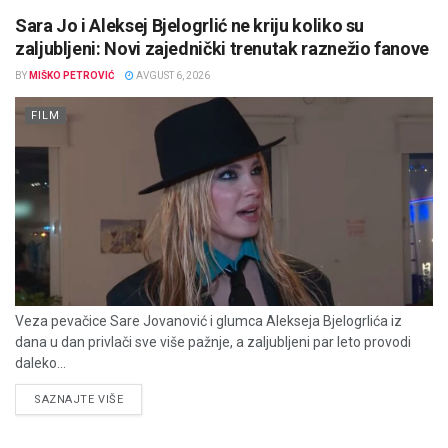
Sara Jo i Aleksej Bjelogrlić ne kriju koliko su
zaljubljeni: Novi zajednički trenutak raznežio fanove
BY
MIŠKO PETROVIĆ
AVGUST 6, 2026
FILM
Veza pevačice Sare Jovanović i glumca Alekseja Bjelogrlića iz
dana u dan privlači sve više pažnje, a zaljubljeni par leto provodi
daleko...
DETAILS
SAZNAJTE VIŠE