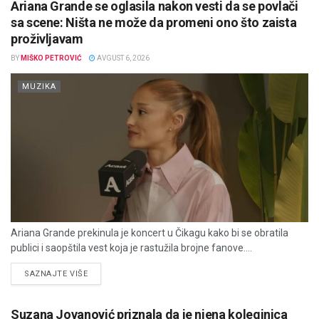
Ariana Grande se oglasila nakon vesti da se povlači
sa scene: Ništa ne može da promeni ono što zaista
proživljavam
BY
MIŠKO PETROVIĆ
AVGUST 6, 2026
MUZIKA
Ariana Grande prekinula je koncert u Čikagu kako bi se obratila
publici i saopštila vest koja je rastužila brojne fanove....
DETAILS
SAZNAJTE VIŠE
Suzana Jovanović priznala da je njena koleginica