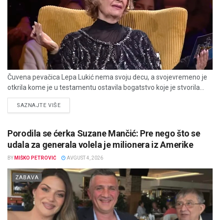
Čuvena pevačica Lepa Lukić nema svoju decu, a svojevremeno je
otkrila kome je u testamentu ostavila bogatstvo koje je stvorila...
DETAILS
SAZNAJTE VIŠE
Porodila se ćerka Suzane Mančić: Pre nego što se
udala za generala volela je milionera iz Amerike
BY
MIŠKO PETROVIĆ
AVGUST 4, 2026
ZABAVA