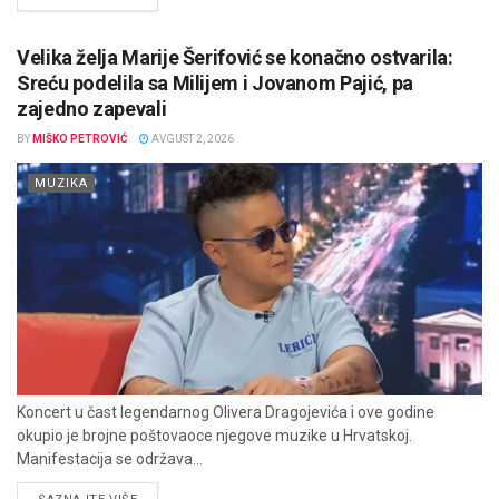
Velika želja Marije Šerifović se konačno ostvarila:
Sreću podelila sa Milijem i Jovanom Pajić, pa
zajedno zapevali
BY
MIŠKO PETROVIĆ
AVGUST 2, 2026
MUZIKA
Koncert u čast legendarnog Olivera Dragojevića i ove godine
okupio je brojne poštovaoce njegove muzike u Hrvatskoj.
Manifestacija se održava...
DETAILS