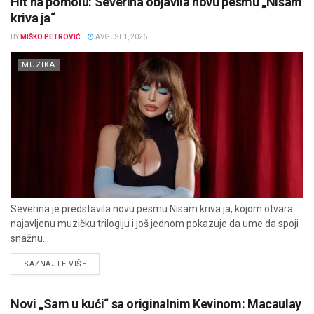
Hit na pomolu: Severina objavila novu pesmu „Nisam
kriva ja“
BY
MIŠKO PETROVIĆ
AVGUST 1, 2026
MUZIKA
Severina je predstavila novu pesmu Nisam kriva ja, kojom otvara
najavljenu muzičku trilogiju i još jednom pokazuje da ume da spoji
snažnu...
DETAILS
SAZNAJTE VIŠE
Novi „Sam u kući“ sa originalnim Kevinom: Macaulay