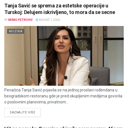
Tanja Savić se sprema za estetske operacije u
Turskoj: Delujem iskrivljeno, to mora da se secne
BY
MIŠKO PETROVIĆ
AVGUST 1, 2026
MUZIKA
Pevačica Tanja Savić pojavila se na jednoj proslavi rođendana u
beogradskom restoranu gde je pred okupljenim medijima govorila
o poslovnim planovima, privatnom...
DETAILS
SAZNAJTE VIŠE