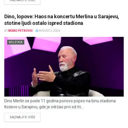
SAZNAJTE VIŠE
Dino, lopove: Haos na koncertu Merlina u Sarajevu,
stotine ljudi ostalo ispred stadiona
BY
MIŠKO PETROVIĆ
AVGUST 2, 2026
MUZIKA
Dino Merlin se posle 11 godina ponovo popeo na binu stadiona
Koševo u Sarajevu, gde je održao prvi od tri...
DETAILS
SAZNAJTE VIŠE