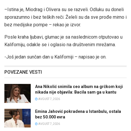
–Istina je, Miodrag i Olivera su se razveli. Odluku su doneli
sporazumno i bez teških reči. Želeli su da sve prođe mirno i
bez medijske pompe – rekao je izvor.
Posle kraha ljubavi, glumac je sa naslednicom otputovao u
Kaliforniju, odakle se i oglasio na društvenim mrežama.
-Još jedan sunčan dan u Kaliforniji – napisao je on.
POVEZANE VESTI
Ana Nikolić snimila ceo album na grčkom koji
nikada nije objavila: Bacila sam ga u kantu
AVGUST 7, 2026
Emina Jahović pokradena u Istanbulu, ostala
bez 50.000 evra
AVGUST 7, 2026