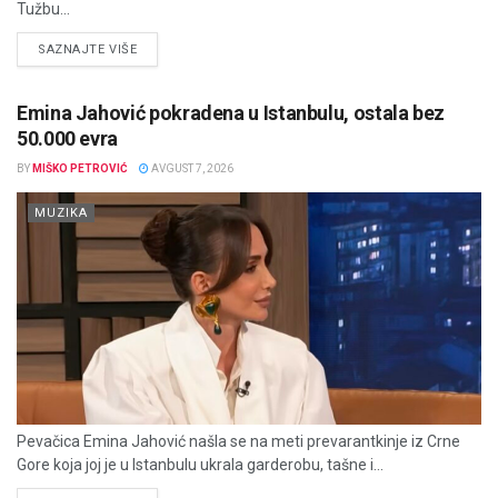
Tužbu...
DETAILS
SAZNAJTE VIŠE
Emina Jahović pokradena u Istanbulu, ostala bez
50.000 evra
BY
MIŠKO PETROVIĆ
AVGUST 7, 2026
MUZIKA
Pevačica Emina Jahović našla se na meti prevarantkinje iz Crne
Gore koja joj je u Istanbulu ukrala garderobu, tašne i...