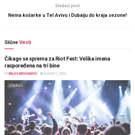
Sledeći post
Nema košarke u Tel Avivu i Dubaiju do kraja sezone!
Slične
Vesti
Čikago se sprema za Riot Fest: Velika imena
raspoređena na tri bine
BY
MILOS KRIVOKAPIĆ
AVGUST 7, 2026
CIKAGO