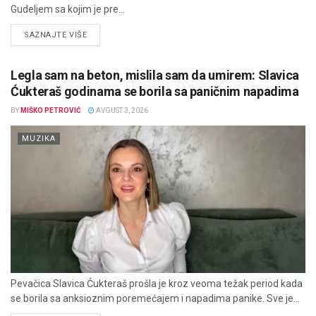
Gudeljem sa kojim je pre...
DETAILS
SAZNAJTE VIŠE
Legla sam na beton, mislila sam da umirem: Slavica
Ćukteraš godinama se borila sa paničnim napadima
BY
MIŠKO PETROVIĆ
AVGUST 3, 2026
MUZIKA
Pevačica Slavica Ćukteraš prošla je kroz veoma težak period kada
se borila sa anksioznim poremećajem i napadima panike. Sve je...