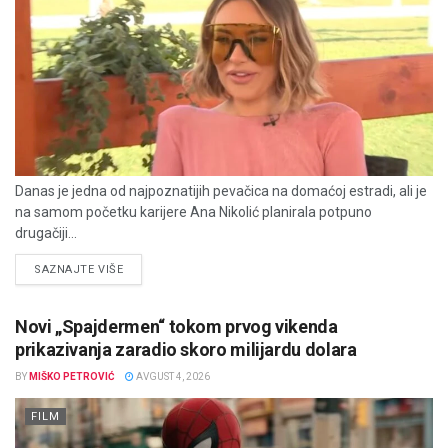
Danas je jedna od najpoznatijih pevačica na domaćoj estradi, ali je
na samom početku karijere Ana Nikolić planirala potpuno
drugačiji...
DETAILS
SAZNAJTE VIŠE
Novi „Spajdermen“ tokom prvog vikenda
prikazivanja zaradio skoro milijardu dolara
BY
MIŠKO PETROVIĆ
AVGUST 4, 2026
FILM