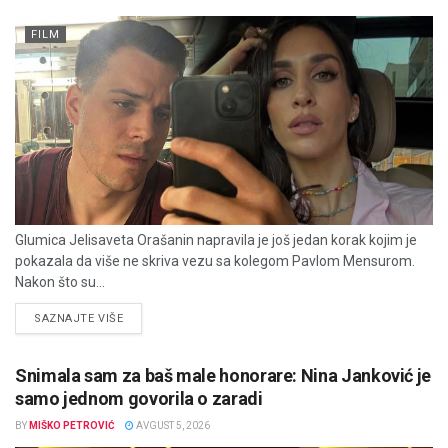
FILM
Glumica Jelisaveta Orašanin napravila je još jedan korak kojim je
pokazala da više ne skriva vezu sa kolegom Pavlom Mensurom.
Nakon što su...
DETAILS
SAZNAJTE VIŠE
Snimala sam za baš male honorare: Nina Janković je
samo jednom govorila o zaradi
BY
MIŠKO PETROVIĆ
AVGUST 5, 2026