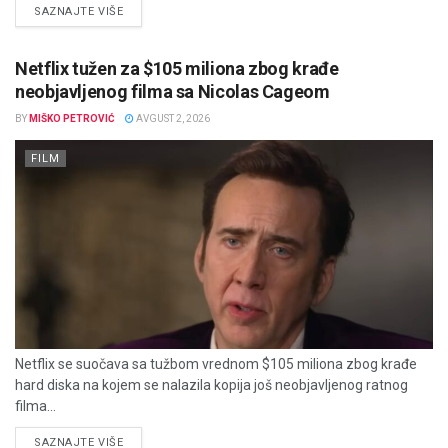
DETAILS
SAZNAJTE VIŠE
Netflix tužen za $105 miliona zbog krađe
neobjavljenog filma sa Nicolas Cageom
BY
MIŠKO PETROVIĆ
AVGUST 2, 2026
FILM
Netflix se suočava sa tužbom vrednom $105 miliona zbog krađe
hard diska na kojem se nalazila kopija još neobjavljenog ratnog
filma...
DETAILS
SAZNAJTE VIŠE