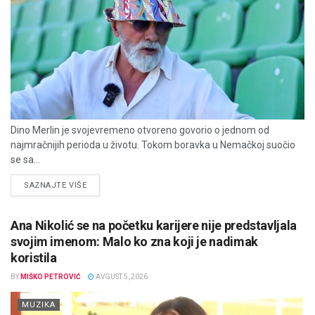
Dino Merlin je svojevremeno otvoreno govorio o jednom od
najmračnijih perioda u životu. Tokom boravka u Nemačkoj suočio
se sa...
DETAILS
SAZNAJTE VIŠE
Ana Nikolić se na početku karijere nije predstavljala
svojim imenom: Malo ko zna koji je nadimak
koristila
BY
MIŠKO PETROVIĆ
AVGUST 5, 2026
MUZIKA