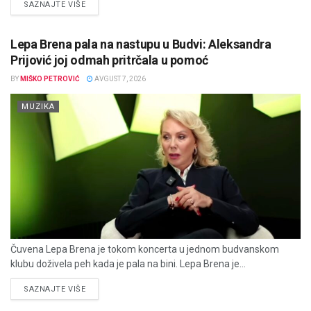
DETAILS
SAZNAJTE VIŠE
Lepa Brena pala na nastupu u Budvi: Aleksandra
Prijović joj odmah pritrčala u pomoć
BY
MIŠKO PETROVIĆ
AVGUST 7, 2026
MUZIKA
Čuvena Lepa Brena je tokom koncerta u jednom budvanskom
klubu doživela peh kada je pala na bini. Lepa Brena je...
DETAILS
SAZNAJTE VIŠE