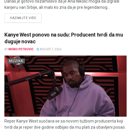
Danas je gotovo nezamislivo da je Ana Nikolić mogla da izgradi
karijeru van Srbije, ali malo ko zna da je pre legendarnog...
DETAILS
SAZNAJTE VIŠE
Kanye West ponovo na sudu: Producent tvrdi da mu
duguje novac
BY
MIŠKO PETROVIĆ
AVGUST 7, 2026
MUZIKA
Reper Kanye West suočava se sa novom tužbom producenta koji
tvrdi da je reper dve godine odbijao da mu plati za obavljeni posao.