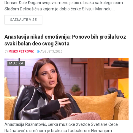
Denser Đole Đogani svojevremeno je bio u braku sa koleginicom
Slađom Delibašić sa kojom je dobio ćerke Silviju i Marinelu....
DETAILS
SAZNAJTE VIŠE
Anastasija nikad emotivnija: Ponovo bih prošla kroz
svaki bolan deo svog života
BY
MIŠKO PETROVIĆ
AVGUST 3, 2026
MUZIKA
Anastasija Ražnatović, ćerka muzičke zvezde Svetlane Cece
Ražnatović u srećnom je braku sa fudbalerom Nemanjom