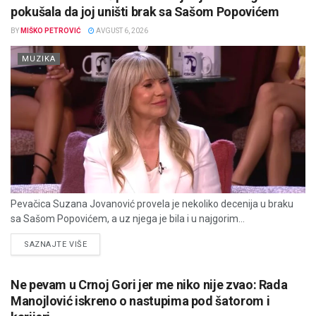
pokušala da joj uništi brak sa Sašom Popovićem
BY
MIŠKO PETROVIĆ
AVGUST 6, 2026
MUZIKA
Pevačica Suzana Jovanović provela je nekoliko decenija u braku
sa Sašom Popovićem, a uz njega je bila i u najgorim...
DETAILS
SAZNAJTE VIŠE
Ne pevam u Crnoj Gori jer me niko nije zvao: Rada
Manojlović iskreno o nastupima pod šatorom i