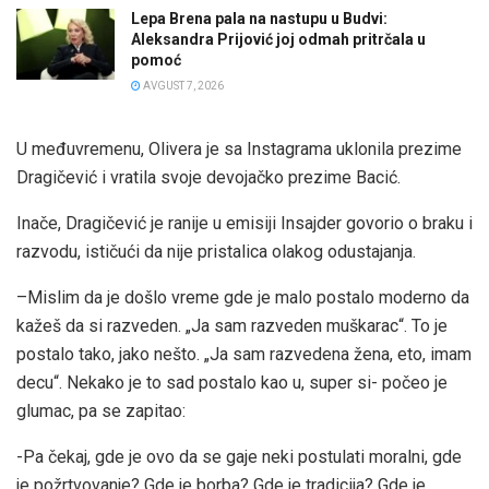
Lepa Brena pala na nastupu u Budvi:
Aleksandra Prijović joj odmah pritrčala u
pomoć
AVGUST 7, 2026
U međuvremenu, Olivera je sa Instagrama uklonila prezime
Dragičević i vratila svoje devojačko prezime Bacić.
Inače, Dragičević je ranije u emisiji Insajder govorio o braku i
razvodu, ističući da nije pristalica olakog odustajanja.
–Mislim da je došlo vreme gde je malo postalo moderno da
kažeš da si razveden. „Ja sam razveden muškarac“. To je
postalo tako, jako nešto. „Ja sam razvedena žena, eto, imam
decu“. Nekako je to sad postalo kao u, super si- počeo je
glumac, pa se zapitao:
-Pa čekaj, gde je ovo da se gaje neki postulati moralni, gde
je požrtvovanje? Gde je borba? Gde je tradicija? Gde je