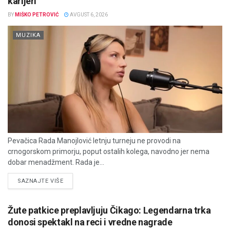
karijeri
BY
MIŠKO PETROVIĆ
AVGUST 6, 2026
MUZIKA
Pevačica Rada Manojlović letnju turneju ne provodi na
crnogorskom primorju, poput ostalih kolega, navodno jer nema
dobar menadžment. Rada je...
DETAILS
SAZNAJTE VIŠE
Žute patkice preplavljuju Čikago: Legendarna trka
donosi spektakl na reci i vredne nagrade