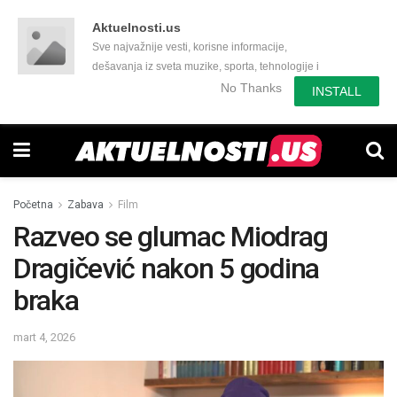
Aktuelnosti.us
Sve najvažnije vesti, korisne informacije,
dešavanja iz sveta muzike, sporta, tehnologije i
još mnogo toga zanimljivog.
No Thanks
INSTALL
Početna
Zabava
Film
Razveo se glumac Miodrag
Dragičević nakon 5 godina
braka
mart 4, 2026