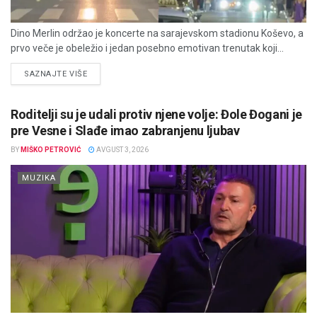
Dino Merlin održao je koncerte na sarajevskom stadionu Koševo, a
prvo veče je obeležio i jedan posebno emotivan trenutak koji...
DETAILS
SAZNAJTE VIŠE
Roditelji su je udali protiv njene volje: Đole Đogani je
pre Vesne i Slađe imao zabranjenu ljubav
BY
MIŠKO PETROVIĆ
AVGUST 3, 2026
MUZIKA