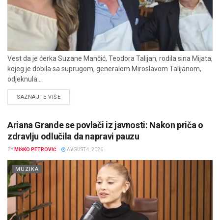
Vest da je ćerka Suzane Mančić, Teodora Talijan, rodila sina Mijata,
kojeg je dobila sa suprugom, generalom Miroslavom Talijanom,
odjeknula...
DETAILS
SAZNAJTE VIŠE
Ariana Grande se povlači iz javnosti: Nakon priča o
zdravlju odlučila da napravi pauzu
BY
MIŠKO PETROVIĆ
AVGUST 4, 2026
MUZIKA