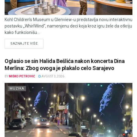
Kohl Children’s Museum u Glenview-u predstavlja novu interaktivnu
postavku „WhirlWind“, namenjenu deci koja kroz igru žele da otkriju
kako funkcionišu...
DETAILS
SAZNAJTE VIŠE
Oglasio se sin Halida Bešlića nakon koncerta Dina
Merlina: Zbog ovoga je plakalo celo Sarajevo
BY
MIŠKO PETROVIĆ
AVGUST 3, 2026
MUZIKA