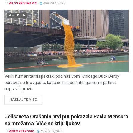
BY
MILOS KRIVOKAPIĆ
AVGUST 5, 2026
AMERIKA
Veliki humanitarni spektakl pod nazivom "Chicago Duck Derby"
održava se 6. avgusta, kada će hiljade žutih gumenih patkica
napraviti pravi...
DETAILS
SAZNAJTE VIŠE
Jelisaveta Orašanin prvi put pokazala Pavla Mensura
na mrežama: Više ne kriju ljubav
BY
MIŠKO PETROVIĆ
AVGUST 5, 2026