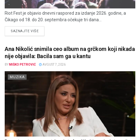
Riot Fest je objavio dnevni raspored za izdanje 2026. godine, a
Čikago od 18. do 20. septembra očekuje tri dana...
DETAILS
SAZNAJTE VIŠE
Ana Nikolić snimila ceo album na grčkom koji nikada
nije objavila: Bacila sam ga u kantu
BY
MIŠKO PETROVIĆ
AVGUST 7, 2026
MUZIKA