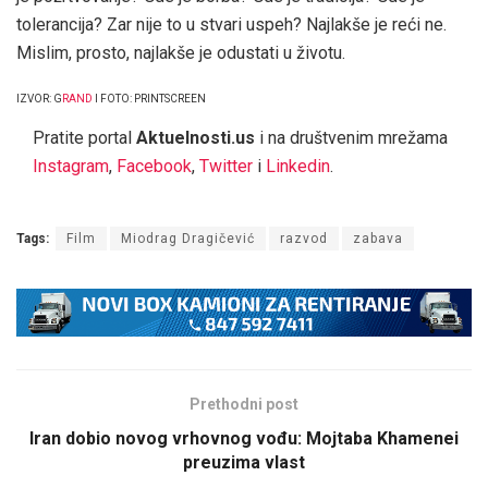
tolerancija? Zar nije to u stvari uspeh? Najlakše je reći ne.
Mislim, prosto, najlakše je odustati u životu.
IZVOR: G
RAND
I FOTO: PRINTSCREEN
Pratite portal
Aktuelnosti.us
i na društvenim mrežama
Instagram
,
Facebook
,
Twitter
i
Linkedin
.
Tags:
Film
Miodrag Dragičević
razvod
zabava
Prethodni post
Iran dobio novog vrhovnog vođu: Mojtaba Khamenei
preuzima vlast