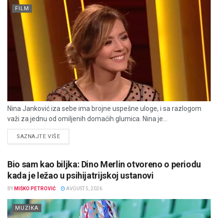
FILM
Nina Janković iza sebe ima brojne uspešne uloge, i sa razlogom
važi za jednu od omiljenih domaćih glumica. Nina je...
DETAILS
SAZNAJTE VIŠE
Bio sam kao biljka: Dino Merlin otvoreno o periodu
kada je ležao u psihijatrijskoj ustanovi
BY
MIŠKO PETROVIĆ
AVGUST 5, 2026
MUZIKA