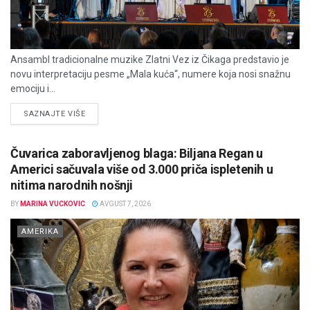
Ansambl tradicionalne muzike Zlatni Vez iz Čikaga predstavio je
novu interpretaciju pesme „Mala kuća“, numere koja nosi snažnu
emociju i...
DETAILS
SAZNAJTE VIŠE
Čuvarica zaboravljenog blaga: Biljana Regan u
Americi sačuvala više od 3.000 priča ispletenih u
nitima narodnih nošnji
BY
MARINA VUCKOVIC
AVGUST 7, 2026
AMERIKA