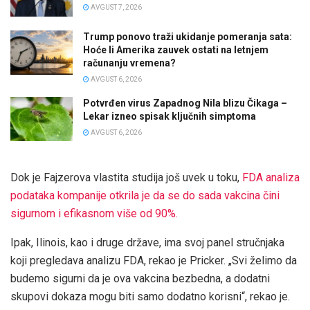
AVGUST 7, 2026
Trump ponovo traži ukidanje pomeranja sata:
Hoće li Amerika zauvek ostati na letnjem
računanju vremena?
AVGUST 6, 2026
Potvrđen virus Zapadnog Nila blizu Čikaga –
Lekar izneo spisak ključnih simptoma
AVGUST 6, 2026
Dok je Fajzerova vlastita studija još uvek u toku,
FDA analiza
podataka kompanije otkrila je da se do sada vakcina čini
sigurnom i efikasnom više od 90%.
Ipak, Ilinois, kao i druge države, ima svoj panel stručnjaka
koji pregledava analizu FDA, rekao je Pricker. „Svi želimo da
budemo sigurni da je ova vakcina bezbedna, a dodatni
skupovi dokaza mogu biti samo dodatno korisni“, rekao je.