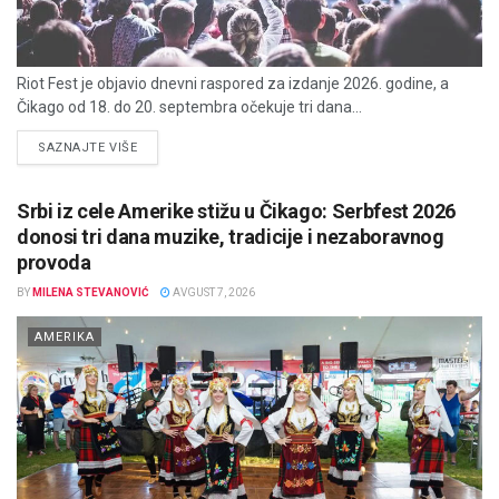
Riot Fest je objavio dnevni raspored za izdanje 2026. godine, a
Čikago od 18. do 20. septembra očekuje tri dana...
DETAILS
SAZNAJTE VIŠE
Srbi iz cele Amerike stižu u Čikago: Serbfest 2026
donosi tri dana muzike, tradicije i nezaboravnog
provoda
BY
MILENA STEVANOVIĆ
AVGUST 7, 2026
AMERIKA