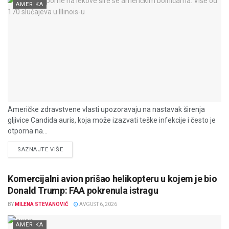
AMERIKA
Američke zdravstvene vlasti upozoravaju na nastavak širenja
gljivice Candida auris, koja može izazvati teške infekcije i često je
otporna na...
DETAILS
SAZNAJTE VIŠE
Komercijalni avion prišao helikopteru u kojem je bio
Donald Trump: FAA pokrenula istragu
BY
MILENA STEVANOVIĆ
AVGUST 6, 2026
AMERIKA