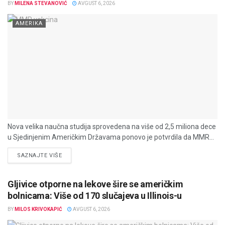
BY
MILENA STEVANOVIĆ
AVGUST 6, 2026
AMERIKA
Nova velika naučna studija sprovedena na više od 2,5 miliona dece
u Sjedinjenim Američkim Državama ponovo je potvrdila da MMR...
DETAILS
SAZNAJTE VIŠE
Gljivice otporne na lekove šire se američkim
bolnicama: Više od 170 slučajeva u Illinois-u
BY
MILOS KRIVOKAPIĆ
AVGUST 6, 2026