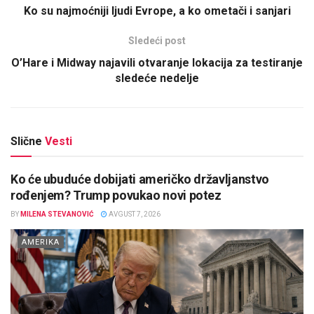
Ko su najmoćniji ljudi Evrope, a ko ometači i sanjari
Sledeći post
O’Hare i Midway najavili otvaranje lokacija za testiranje
sledeće nedelje
Slične
Vesti
Ko će ubuduće dobijati američko državljanstvo
rođenjem? Trump povukao novi potez
BY
MILENA STEVANOVIĆ
AVGUST 7, 2026
AMERIKA