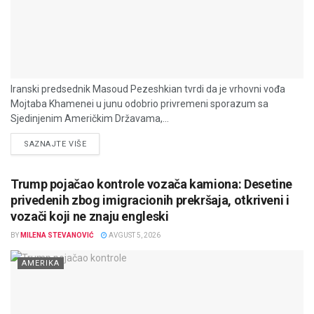
Iranski predsednik Masoud Pezeshkian tvrdi da je vrhovni vođa
Mojtaba Khamenei u junu odobrio privremeni sporazum sa
Sjedinjenim Američkim Državama,...
DETAILS
SAZNAJTE VIŠE
Trump pojačao kontrole vozača kamiona: Desetine
privedenih zbog imigracionih prekršaja, otkriveni i
vozači koji ne znaju engleski
BY
MILENA STEVANOVIĆ
AVGUST 5, 2026
AMERIKA