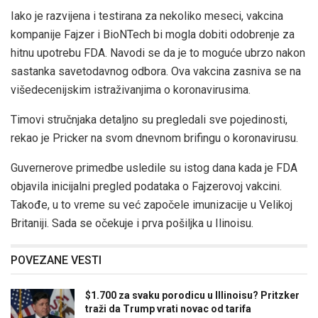
Iako je razvijena i testirana za nekoliko meseci, vakcina
kompanije Fajzer i BioNTech bi mogla dobiti odobrenje za
hitnu upotrebu FDA. Navodi se da je to moguće ubrzo nakon
sastanka savetodavnog odbora. Ova vakcina zasniva se na
višedecenijskim istraživanjima o koronavirusima.
Timovi stručnjaka detaljno su pregledali sve pojedinosti,
rekao je Pricker na svom dnevnom brifingu o koronavirusu.
Guvernerove primedbe usledile su istog dana kada je FDA
objavila inicijalni pregled podataka o Fajzerovoj vakcini.
Takođe, u to vreme su već započele imunizacije u Velikoj
Britaniji. Sada se očekuje i prva pošiljka u Ilinoisu.
POVEZANE VESTI
$1.700 za svaku porodicu u Illinoisu? Pritzker
traži da Trump vrati novac od tarifa