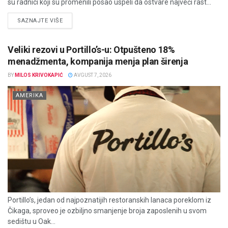
su radnici koji su promenili posao uspeli da ostvare najveći rast...
DETAILS
SAZNAJTE VIŠE
Veliki rezovi u Portillo’s-u: Otpušteno 18%
menadžmenta, kompanija menja plan širenja
BY
MILOS KRIVOKAPIĆ
AVGUST 7, 2026
AMERIKA
Portillo’s, jedan od najpoznatijih restoranskih lanaca poreklom iz
Čikaga, sproveo je ozbiljno smanjenje broja zaposlenih u svom
sedištu u Oak...