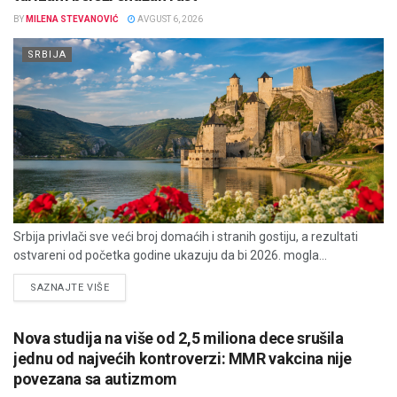
BY
MILENA STEVANOVIĆ
AVGUST 6, 2026
SRBIJA
Srbija privlači sve veći broj domaćih i stranih gostiju, a rezultati
ostvareni od početka godine ukazuju da bi 2026. mogla...
DETAILS
SAZNAJTE VIŠE
Nova studija na više od 2,5 miliona dece srušila
jednu od najvećih kontroverzi: MMR vakcina nije
povezana sa autizmom