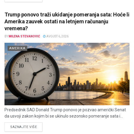
Trump ponovo traži ukidanje pomeranja sata: Hoće li
Amerika zauvek ostati na letnjem računanju
vremena?
BY
MILENA STEVANOVIĆ
AVGUST 6, 2026
AMERIKA
Predsednik SAD Donald Trump ponovo je pozvao američki Senat
da usvoji zakon kojim bi se ukinulo sezonsko pomeranje sata i...
DETAILS
SAZNAJTE VIŠE