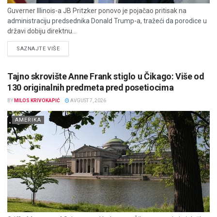
Guverner Illinois-a JB Pritzker ponovo je pojačao pritisak na
administraciju predsednika Donald Trump-a, tražeći da porodice u
državi dobiju direktnu...
DETAILS
SAZNAJTE VIŠE
Tajno skrovište Anne Frank stiglo u Čikago: Više od
130 originalnih predmeta pred posetiocima
BY
MILOS KRIVOKAPIĆ
AVGUST 7, 2026
AMERIKA