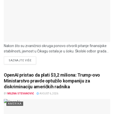
Nakon što su zvaničnici okruga ponovo otvorili pitanje finansijske
stabilnosti, javnost u Čikagu ostala je u šoku. Školski odbor grada...
DETAILS
SAZNAJTE VIŠE
OpenAI pristao da plati $3,2 miliona: Trump-ovo
Ministarstvo pravde optužilo kompaniju za
diskriminaciju američkih radnika
BY
MILENA STEVANOVIĆ
AVGUST 6, 2026
AMERIKA