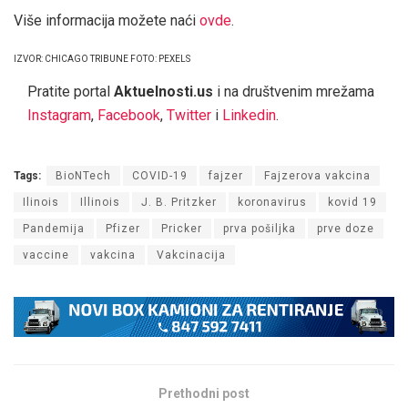
Više informacija možete naći
ovde
.
IZVOR: CHICAGO TRIBUNE FOTO: PEXELS
Pratite portal
Aktuelnosti.us
i na društvenim mrežama
Instagram
,
Facebook
,
Twitter
i
Linkedin
.
Tags:
BioNTech
COVID-19
fajzer
Fajzerova vakcina
Ilinois
Illinois
J. B. Pritzker
koronavirus
kovid 19
Pandemija
Pfizer
Pricker
prva pošiljka
prve doze
vaccine
vakcina
Vakcinacija
Prethodni post