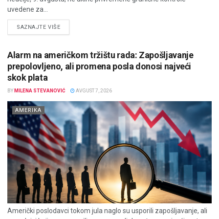
uvedene za...
DETAILS
SAZNAJTE VIŠE
Alarm na američkom tržištu rada: Zapošljavanje
prepolovljeno, ali promena posla donosi najveći
skok plata
BY
MILENA STEVANOVIĆ
AVGUST 7, 2026
AMERIKA
Američki poslodavci tokom jula naglo su usporili zapošljavanje, ali