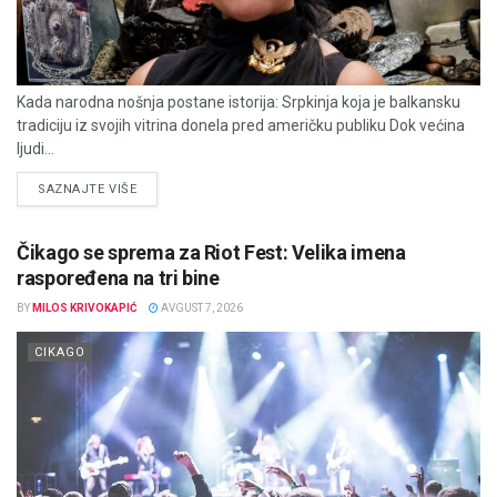
Kada narodna nošnja postane istorija: Srpkinja koja je balkansku
tradiciju iz svojih vitrina donela pred američku publiku Dok većina
ljudi...
DETAILS
SAZNAJTE VIŠE
Čikago se sprema za Riot Fest: Velika imena
raspoređena na tri bine
BY
MILOS KRIVOKAPIĆ
AVGUST 7, 2026
CIKAGO