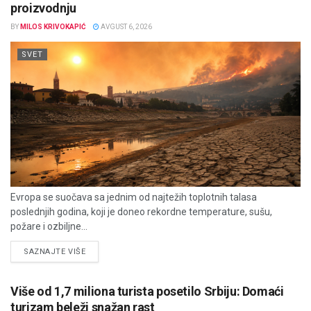
proizvodnju
BY
MILOS KRIVOKAPIĆ
AVGUST 6, 2026
SVET
Evropa se suočava sa jednim od najtežih toplotnih talasa
poslednjih godina, koji je doneo rekordne temperature, sušu,
požare i ozbiljne...
DETAILS
SAZNAJTE VIŠE
Više od 1,7 miliona turista posetilo Srbiju: Domaći
turizam beleži snažan rast