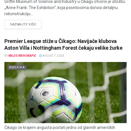
Griffin Museum of Science and Industry u Čikagu otvorio je izložbu
„Anne Frank: The Exhibition“, koja posetiocima donosi detaljnu
rekonstrukciju...
DETAILS
SAZNAJTE VIŠE
Premier League stiže u Čikago: Navijače klubova
Aston Villa i Nottingham Forest čekaju velike žurke
BY
MILOS KRIVOKAPIĆ
AVGUST 7, 2026
AMERIKA
Čikago će krajem avgusta postati jedno od glavnih američkih