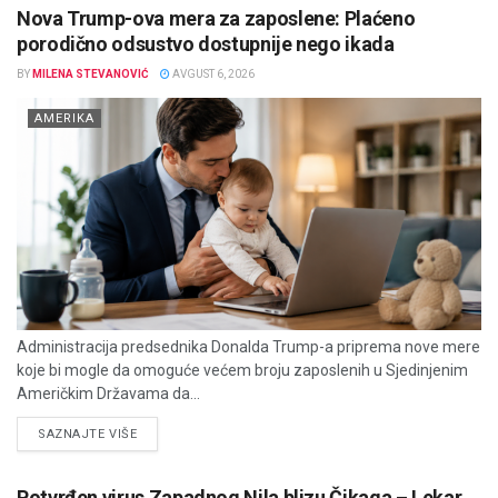
Nova Trump-ova mera za zaposlene: Plaćeno
porodično odsustvo dostupnije nego ikada
BY
MILENA STEVANOVIĆ
AVGUST 6, 2026
AMERIKA
Administracija predsednika Donalda Trump-a priprema nove mere
koje bi mogle da omoguće većem broju zaposlenih u Sjedinjenim
Američkim Državama da...
DETAILS
SAZNAJTE VIŠE
Potvrđen virus Zapadnog Nila blizu Čikaga – Lekar