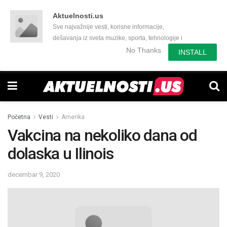
Aktuelnosti.us
Sve najvažnije vesti, korisne informacije,
dešavanja iz sveta muzike, sporta, tehnologije i
još mnogo toga zanimljivog.
No Thanks
INSTALL
Početna
Vesti
Amerika
Vakcina na nekoliko dana od
dolaska u Ilinois
decembar 9, 2020