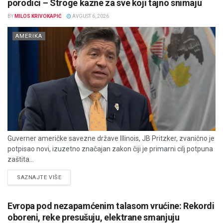
porodici – Stroge kazne za sve koji tajno snimaju
BY
MILOS KRIVOKAPIĆ
AVGUST 6, 2026
AMERIKA
Guverner američke savezne države Illinois, JB Pritzker, zvanično je
potpisao novi, izuzetno značajan zakon čiji je primarni cilj potpuna
zaštita...
DETAILS
SAZNAJTE VIŠE
Evropa pod nezapamćenim talasom vrućine: Rekordi
oboreni, reke presušuju, elektrane smanjuju