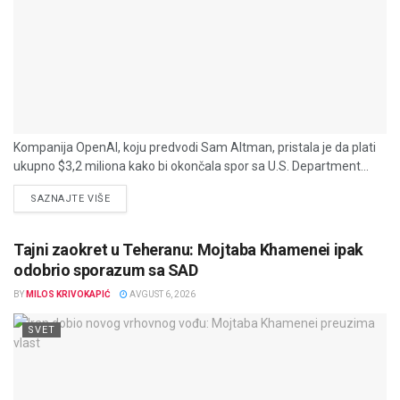
Kompanija OpenAI, koju predvodi Sam Altman, pristala je da plati
ukupno $3,2 miliona kako bi okončala spor sa U.S. Department...
DETAILS
SAZNAJTE VIŠE
Tajni zaokret u Teheranu: Mojtaba Khamenei ipak
odobrio sporazum sa SAD
BY
MILOS KRIVOKAPIĆ
AVGUST 6, 2026
SVET