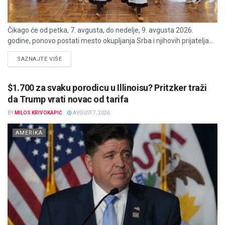
Čikago će od petka, 7. avgusta, do nedelje, 9. avgusta 2026.
godine, ponovo postati mesto okupljanja Srba i njihovih prijatelja...
DETAILS
SAZNAJTE VIŠE
$1.700 za svaku porodicu u Illinoisu? Pritzker traži
da Trump vrati novac od tarifa
BY
MILOS KRIVOKAPIĆ
AVGUST 7, 2026
AMERIKA