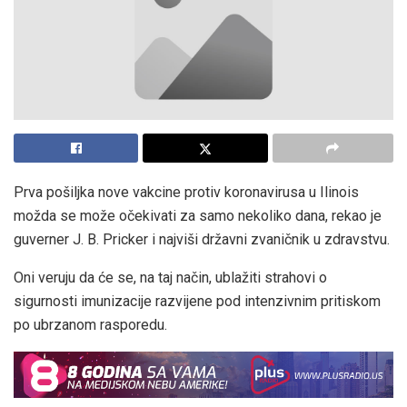
Prva pošiljka nove vakcine protiv koronavirusa u Ilinois
možda se može očekivati za samo nekoliko dana, rekao je
guverner J. B. Pricker i najviši državni zvaničnik u zdravstvu.
Oni veruju da će se, na taj način, ublažiti strahovi o
sigurnosti imunizacije razvijene pod intenzivnim pritiskom
po ubrzanom rasporedu.