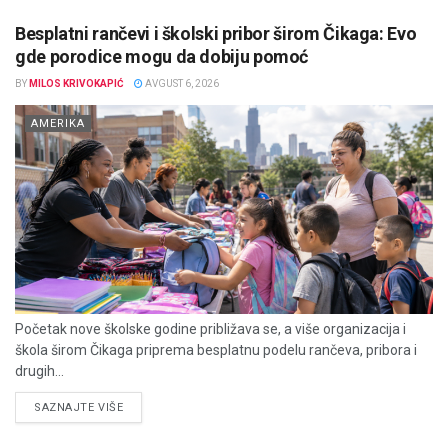
Besplatni rančevi i školski pribor širom Čikaga: Evo
gde porodice mogu da dobiju pomoć
BY
MILOS KRIVOKAPIĆ
AVGUST 6, 2026
AMERIKA
Početak nove školske godine približava se, a više organizacija i
škola širom Čikaga priprema besplatnu podelu rančeva, pribora i
drugih...
DETAILS
SAZNAJTE VIŠE