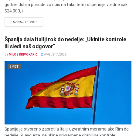
godine dobija ponude za upis na fakultete i stipendije vredne čak
$24.000, i...
DETAILS
SAZNAJTE VIŠE
Španija dala Italiji rok do nedelje: „Ukinite kontrole
ili sledi naš odgovor“
BY
MILOS KRIVOKAPIĆ
AVGUST 7, 2026
SVET
Španija je otvoreno zapretila Italiji uzvratnim merama ako Rim do
nedelje, 9. avgusta, ne ukine privremene granične kontrole