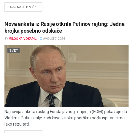
DETAILS
SAZNAJTE VIŠE
Nova anketa iz Rusije otkrila Putinov rejting: Jedna
brojka posebno odskače
BY
MILOS KRIVOKAPIĆ
AVGUST 7, 2026
SVET
Najnovija anketa ruskog Fonda javnog mnjenja (FOM) pokazuje da
Vladimir Putin i dalje zadržava visoku podršku među ispitanicima,
iako rezultati...