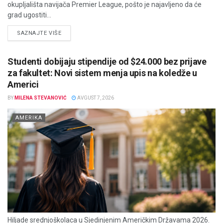
okupljališta navijača Premier League, pošto je najavljeno da će
grad ugostiti...
DETAILS
SAZNAJTE VIŠE
Studenti dobijaju stipendije od $24.000 bez prijave
za fakultet: Novi sistem menja upis na koledže u
Americi
BY
MILENA STEVANOVIĆ
AVGUST 7, 2026
AMERIKA
Hiljade srednjoškolaca u Sjedinjenim Američkim Državama 2026.