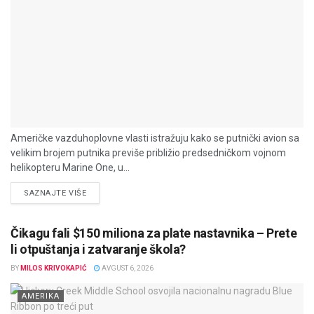
Američke vazduhoplovne vlasti istražuju kako se putnički avion sa
velikim brojem putnika previše približio predsedničkom vojnom
helikopteru Marine One, u...
DETAILS
SAZNAJTE VIŠE
Čikagu fali $150 miliona za plate nastavnika – Prete
li otpuštanja i zatvaranje škola?
BY
MILOS KRIVOKAPIĆ
AVGUST 6, 2026
AMERIKA