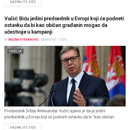
DETAILS
SAZNAJTE VIŠE
Vučić: Biću jedini predsednik u Evropi koji će podneti
ostavku da bi kao običan građanin mogao da
učestvuje u kampanji
BY
MILENA STEVANOVIĆ
AVGUST 7, 2026
SRBIJA
Predsednik Srbije Aleksandar Vučić izjavio je da je jedini
predsednik u Evropi koji će podneti ostavku da bi "kao običan...
DETAILS
SAZNAJTE VIŠE