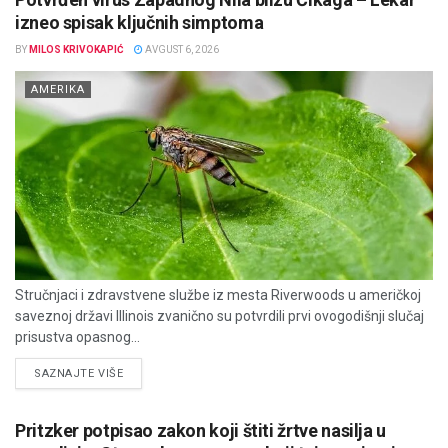
izneo spisak ključnih simptoma
BY
MILOS KRIVOKAPIĆ
AVGUST 6, 2026
AMERIKA
Stručnjaci i zdravstvene službe iz mesta Riverwoods u američkoj
saveznoj državi Illinois zvanično su potvrdili prvi ovogodišnji slučaj
prisustva opasnog...
DETAILS
SAZNAJTE VIŠE
Pritzker potpisao zakon koji štiti žrtve nasilja u