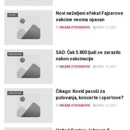
Novi neželjeni efekat Fajzerove
SVET
vakcine veoma opasan
BY
MILENA STEVANOVIĆ
APRIL 17, 2021
SAD: Čak 5.800 ljudi se zarazilo
AMERIKA
nakon vakcinacije
BY
MILENA STEVANOVIĆ
APRIL 15, 2021
Čikago: Kovid pasoši za
AMERIKA
putovanja, koncerte i sportove?
BY
MILENA STEVANOVIĆ
APRIL 12, 2021