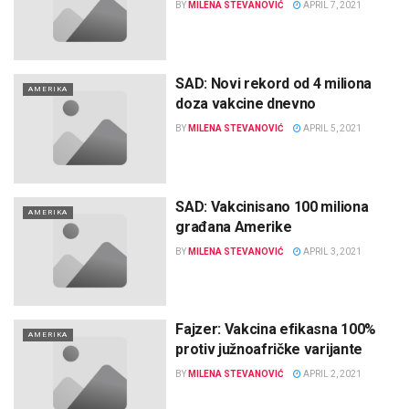
BY
MILENA STEVANOVIĆ
APRIL 7, 2021
SAD: Novi rekord od 4 miliona
AMERIKA
doza vakcine dnevno
BY
MILENA STEVANOVIĆ
APRIL 5, 2021
SAD: Vakcinisano 100 miliona
AMERIKA
građana Amerike
BY
MILENA STEVANOVIĆ
APRIL 3, 2021
Fajzer: Vakcina efikasna 100%
AMERIKA
protiv južnoafričke varijante
BY
MILENA STEVANOVIĆ
APRIL 2, 2021