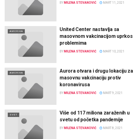
BY
MILENA STEVANOVIĆ
MART 11, 2021
United Center nastavlja sa
AMERIKA
masovnom vakcinacijom uprkos
problemima
BY
MILENA STEVANOVIĆ
MART 10, 2021
Aurora otvara i drugu lokaciju za
AMERIKA
masovnu vakcinaciju protiv
koronavirusa
BY
MILENA STEVANOVIĆ
MART 9, 2021
Više od 117 miliona zaraženih u
SVET
svetu od početka pandemije
BY
MILENA STEVANOVIĆ
MART 8, 2021