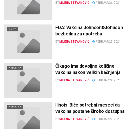
BY
MILENA STEVANOVIĆ
FEBRUAR 26, 2021
FDA: Vakcina Johnson&Johnson
SVET
bezbedna za upotrebu
BY
MILENA STEVANOVIĆ
FEBRUAR 25, 2021
Čikago ima dovoljne količine
AMERIKA
vakcina nakon velikih kašnjenja
BY
MILENA STEVANOVIĆ
FEBRUAR 24, 2021
Ilinois: Biće potrebni meseci da
AMERIKA
vakcina postane široko dostupna
BY
MILENA STEVANOVIĆ
FEBRUAR 22, 2021