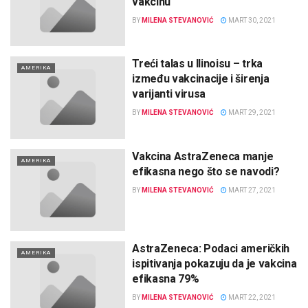
vakcinu
BY
MILENA STEVANOVIĆ
MART 30, 2021
Treći talas u Ilinoisu – trka
AMERIKA
između vakcinacije i širenja
varijanti virusa
BY
MILENA STEVANOVIĆ
MART 29, 2021
Vakcina AstraZeneca manje
AMERIKA
efikasna nego što se navodi?
BY
MILENA STEVANOVIĆ
MART 27, 2021
AstraZeneca: Podaci američkih
AMERIKA
ispitivanja pokazuju da je vakcina
efikasna 79%
BY
MILENA STEVANOVIĆ
MART 22, 2021