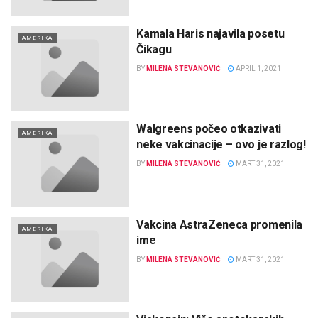
Kamala Haris najavila posetu
AMERIKA
Čikagu
BY
MILENA STEVANOVIĆ
APRIL 1, 2021
Walgreens počeo otkazivati
AMERIKA
neke vakcinacije – ovo je razlog!
BY
MILENA STEVANOVIĆ
MART 31, 2021
Vakcina AstraZeneca promenila
AMERIKA
ime
BY
MILENA STEVANOVIĆ
MART 31, 2021