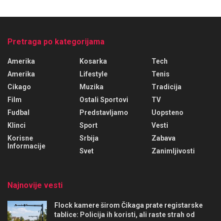
Pretraga po kategorijama
Amerika
Kosarka
Tech
Amerika
Lifestyle
Tenis
Cikago
Muzika
Tradicija
Film
Ostali Sportovi
TV
Fudbal
Predstavljamo
Uopsteno
Klinci
Sport
Vesti
Korisne
Srbija
Zabava
Informacije
Svet
Zanimljivosti
Najnovije vesti
Flock kamere širom Čikaga prate registarske
tablice: Policija ih koristi, ali raste strah od