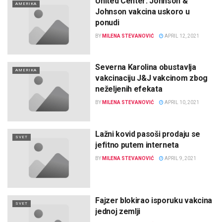
United Center: Johnson &
AMERIKA
Johnson vakcina uskoro u
ponudi
BY
MILENA STEVANOVIĆ
APRIL 12, 2021
Severna Karolina obustavlja
AMERIKA
vakcinaciju J&J vakcinom zbog
neželjenih efekata
BY
MILENA STEVANOVIĆ
APRIL 10, 2021
Lažni kovid pasoši prodaju se
SVET
jefitno putem interneta
BY
MILENA STEVANOVIĆ
APRIL 9, 2021
Fajzer blokirao isporuku vakcina
SVET
jednoj zemlji