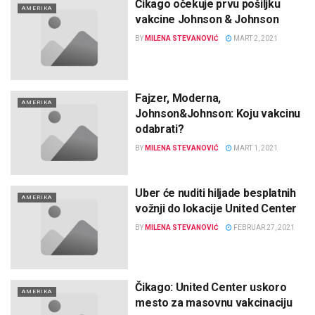
Čikago očekuje prvu pošiljku
AMERIKA
vakcine Johnson & Johnson
BY
MILENA STEVANOVIĆ
MART 2, 2021
Fajzer, Moderna,
AMERIKA
Johnson&Johnson: Koju vakcinu
odabrati?
BY
MILENA STEVANOVIĆ
MART 1, 2021
Uber će nuditi hiljade besplatnih
AMERIKA
vožnji do lokacije United Center
BY
MILENA STEVANOVIĆ
FEBRUAR 27, 2021
Čikago: United Center uskoro
AMERIKA
mesto za masovnu vakcinaciju