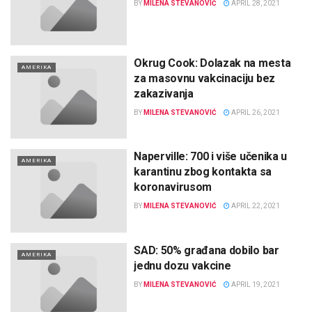
BY
MILENA STEVANOVIĆ
APRIL 28, 2021
Okrug Cook: Dolazak na mesta
AMERIKA
za masovnu vakcinaciju bez
zakazivanja
BY
MILENA STEVANOVIĆ
APRIL 26, 2021
Naperville: 700 i više učenika u
AMERIKA
karantinu zbog kontakta sa
koronavirusom
BY
MILENA STEVANOVIĆ
APRIL 22, 2021
SAD: 50% građana dobilo bar
AMERIKA
jednu dozu vakcine
BY
MILENA STEVANOVIĆ
APRIL 19, 2021