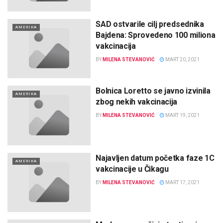
SAD ostvarile cilj predsednika
AMERIKA
Bajdena: Sprovedeno 100 miliona
vakcinacija
BY
MILENA STEVANOVIĆ
MART 20, 2021
Bolnica Loretto se javno izvinila
AMERIKA
zbog nekih vakcinacija
BY
MILENA STEVANOVIĆ
MART 19, 2021
Najavljen datum početka faze 1C
AMERIKA
vakcinacije u Čikagu
BY
MILENA STEVANOVIĆ
MART 17, 2021