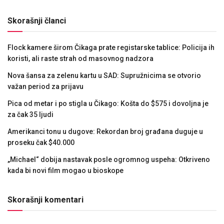
Skorašnji članci
Flock kamere širom Čikaga prate registarske tablice: Policija ih
koristi, ali raste strah od masovnog nadzora
Nova šansa za zelenu kartu u SAD: Supružnicima se otvorio
važan period za prijavu
Pica od metar i po stigla u Čikago: Košta do $575 i dovoljna je
za čak 35 ljudi
Amerikanci tonu u dugove: Rekordan broj građana duguje u
proseku čak $40.000
„Michael“ dobija nastavak posle ogromnog uspeha: Otkriveno
kada bi novi film mogao u bioskope
Skorašnji komentari