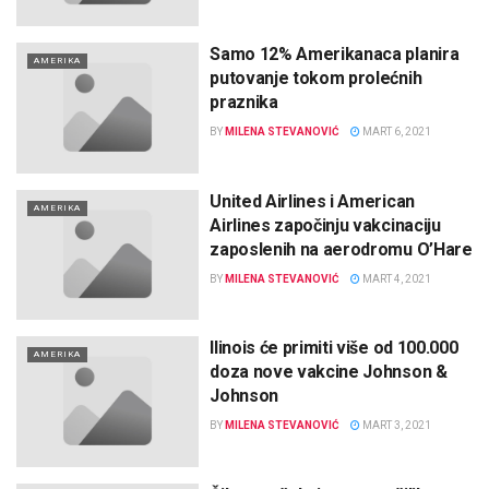
Samo 12% Amerikanaca planira
AMERIKA
putovanje tokom prolećnih
praznika
BY
MILENA STEVANOVIĆ
MART 6, 2021
United Airlines i American
AMERIKA
Airlines započinju vakcinaciju
zaposlenih na aerodromu O’Hare
BY
MILENA STEVANOVIĆ
MART 4, 2021
Ilinois će primiti više od 100.000
AMERIKA
doza nove vakcine Johnson &
Johnson
BY
MILENA STEVANOVIĆ
MART 3, 2021