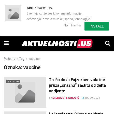
Aktuelnosti.us
Sve najvažnije vesti, korisne informacije,
dešavanja iz sveta muzike, sporta, tehnologije i
još mnogo toga zanimljivog.
No Thanks
INSTALL
Početna
Tag
vaccine
Oznaka:
vaccine
Treća doza Fajzerove vakcine
AMERIKA
pruža „snažnu“ zaštitu od delta
varijante
BY
MILENA STEVANOVIĆ
JUL 29, 2021