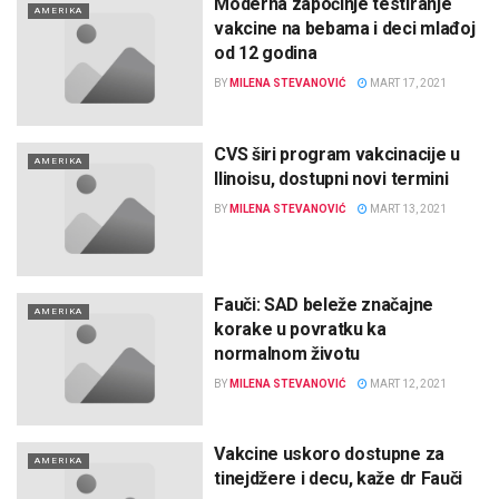
Moderna započinje testiranje
AMERIKA
vakcine na bebama i deci mlađoj
od 12 godina
BY
MILENA STEVANOVIĆ
MART 17, 2021
CVS širi program vakcinacije u
AMERIKA
Ilinoisu, dostupni novi termini
BY
MILENA STEVANOVIĆ
MART 13, 2021
Fauči: SAD beleže značajne
AMERIKA
korake u povratku ka
normalnom životu
BY
MILENA STEVANOVIĆ
MART 12, 2021
Vakcine uskoro dostupne za
AMERIKA
tinejdžere i decu, kaže dr Fauči