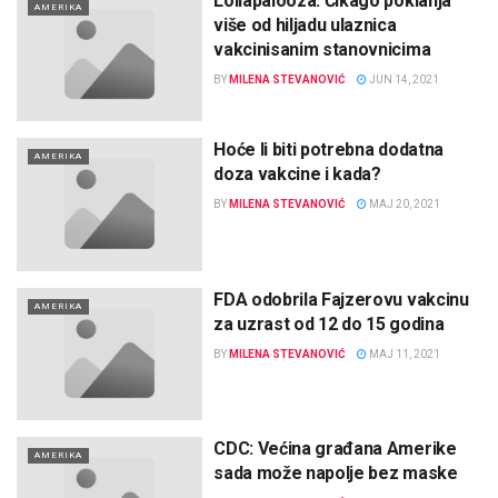
Lollapalooza: Čikago poklanja
AMERIKA
više od hiljadu ulaznica
vakcinisanim stanovnicima
BY
MILENA STEVANOVIĆ
JUN 14, 2021
Hoće li biti potrebna dodatna
AMERIKA
doza vakcine i kada?
BY
MILENA STEVANOVIĆ
MAJ 20, 2021
FDA odobrila Fajzerovu vakcinu
AMERIKA
za uzrast od 12 do 15 godina
BY
MILENA STEVANOVIĆ
MAJ 11, 2021
CDC: Većina građana Amerike
AMERIKA
sada može napolje bez maske