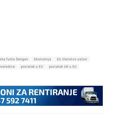
nska funta Šengen
Ekonomija
EU članstvo uslovi
posledice
povratak u EU
povratak UK u EU