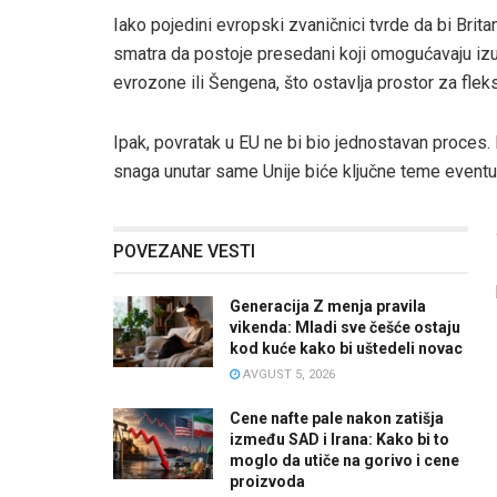
Iako pojedini evropski zvaničnici tvrde da bi Britan
smatra da postoje presedani koji omogućavaju izu
evrozone ili Šengena, što ostavlja prostor za flek
Ipak, povratak u EU ne bi bio jednostavan proces. 
snaga unutar same Unije biće ključne teme eventu
POVEZANE VESTI
Generacija Z menja pravila
vikenda: Mladi sve češće ostaju
kod kuće kako bi uštedeli novac
AVGUST 5, 2026
Cene nafte pale nakon zatišja
između SAD i Irana: Kako bi to
moglo da utiče na gorivo i cene
proizvoda