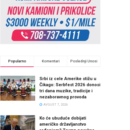
Popularno
Komentari
Poslednji Unosi
Srbi iz cele Amerike stižu u
Čikago: Serbfest 2026 donosi
tri dana muzike, tradicije i
nezaboravnog provoda
AVGUST 7, 2026
Ko će ubuduće dobijati
američko državljanstvo