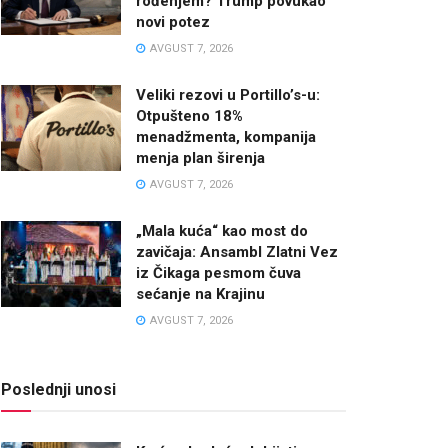
rođenjem? Trump povukao
novi potez
AVGUST 7, 2026
Veliki rezovi u Portillo’s-u:
Otpušteno 18%
menadžmenta, kompanija
menja plan širenja
AVGUST 7, 2026
„Mala kuća“ kao most do
zavičaja: Ansambl Zlatni Vez
iz Čikaga pesmom čuva
sećanje na Krajinu
AVGUST 7, 2026
Poslednji unosi