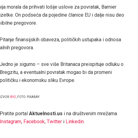
ija morala da prihvati lošije uslove za povratak, Barnier
zetke. On podseća da pojedine članice EU i dalje nisu deo
sibilne pregovore.
Pitanje finansijskih obaveza, političkih ustupaka i odnosa
alnih pregovora.
Jedno je sigurno – sve više Britanaca preispituje odluku o
Bregzitu, a eventualni povratak mogao bi da promeni
političku i ekonomsku sliku Evrope.
IZVOR:
B92
, FOTO: PIXABAY
Pratite portal
Aktuelnosti.us
i na društvenim mrežama
Instagram
,
Facebook
,
Twitter
i
Linkedin
.