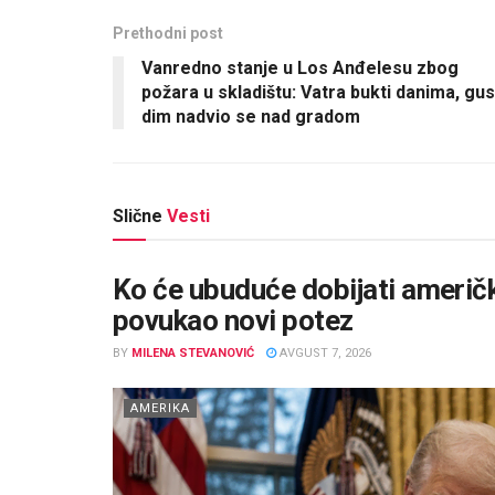
Prethodni post
Vanredno stanje u Los Anđelesu zbog
požara u skladištu: Vatra bukti danima, gus
dim nadvio se nad gradom
Slične
Vesti
Ko će ubuduće dobijati američ
povukao novi potez
BY
MILENA STEVANOVIĆ
AVGUST 7, 2026
AMERIKA