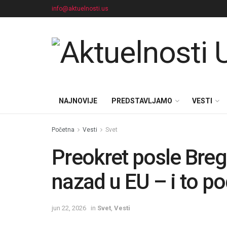
info@aktuelnosti.us
NAJNOVIJE
PREDSTAVLJAMO
VESTI
Početna
Vesti
Svet
Preokret posle Bregz
nazad u EU – i to p
jun 22, 2026
in
Svet
,
Vesti