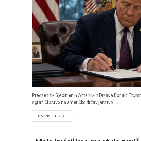
Predsednik Sjedinjenih Američkih Država Donald Trump
ograniči pravo na američko državljanstvo...
DETAILS
SAZNAJTE VIŠE