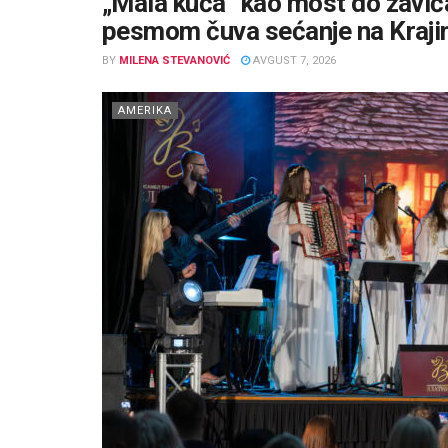
„Mala kuća“ kao most do zaviča
pesmom čuva sećanje na Kraji
BY
MILENA STEVANOVIĆ
AVGUST 7, 2026
AMERIKA