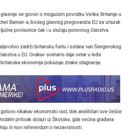
 glasnije se govori o mogućem povratku Velike Britanije u
ichel Barnier-a, bivšeg glavnog pregovarača EU za izlazak
ključne povlastice čak i u slučaju ponovnog članstva.
Kraljevstvo zadrži britansku funtu i ostane van Šengenskog
članstva u EU. Ovakav scenario daje vetar u leđa
 britanska ekonomija pokazuje znake stagnacije.
li gotovo nikakav ekonomski rast, dok analitičari sve češće
Dodatni pritisak dolazi iz Škotske, gde većina građana
niju ili novi referendum o nezavisnosti.