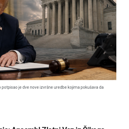
 potpisao je dve nove izvršne uredbe kojima pokušava da