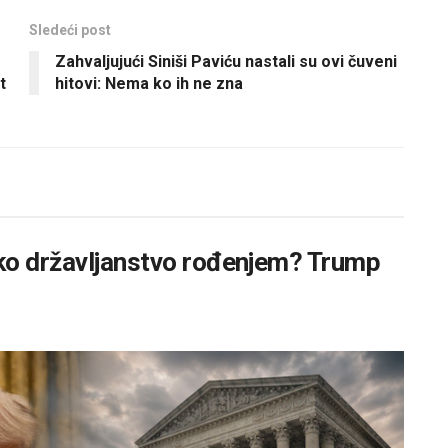
Sledeći post
Zahvaljujući Siniši Paviću nastali su ovi čuveni
t
hitovi: Nema ko ih ne zna
ko državljanstvo rođenjem? Trump