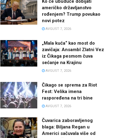
Ko će ubuduće dobijati
američko državljanstvo
rođenjem? Trump povukao
novi potez
AVGUST 7, 2026
„Mala kuća“ kao most do
zavičaja: Ansambl Zlatni Vez
iz Čikaga pesmom čuva
sećanje na Krajinu
AVGUST 7, 2026
Čikago se sprema za Riot
Fest: Velika imena
raspoređena na tri bine
AVGUST 7, 2026
Čuvarica zaboravljenog
blaga: Biljana Regan u
Americi sačuvala više od