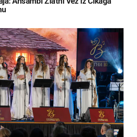
ja: Ansambl Zlatni Vez iz Čikaga
nu