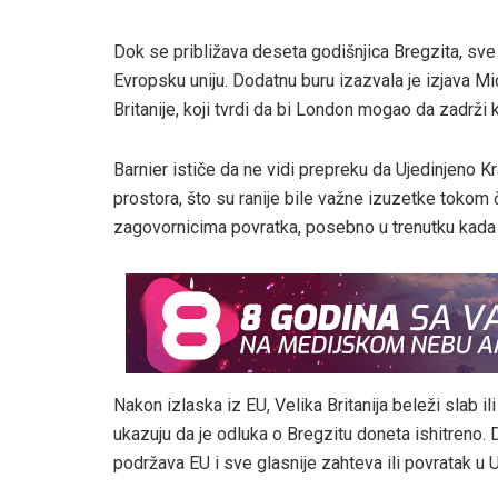
Dok se približava deseta godišnjica Bregzita, sve
Evropsku uniju. Dodatnu buru izazvala je izjava M
Britanije, koji tvrdi da bi London mogao da zadrži 
Barnier ističe da ne vidi prepreku da Ujedinjeno 
prostora, što su ranije bile važne izuzetke tokom 
zagovornicima povratka, posebno u trenutku kada
Nakon izlaska iz EU, Velika Britanija beleži slab i
ukazuju da je odluka o Bregzitu doneta ishitreno. 
podržava EU i sve glasnije zahteva ili povratak u U