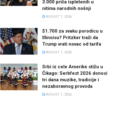
3.000 priča ispletenih u
nitima narodnih nošnji
AVGUST 7, 2026
$1.700 za svaku porodicu u
Illinoisu? Pritzker traži da
Trump vrati novac od tarifa
AVGUST 7, 2026
Srbi iz cele Amerike stižu u
Čikago: Serbfest 2026 donosi
tri dana muzike, tradicije i
nezaboravnog provoda
AVGUST 7, 2026