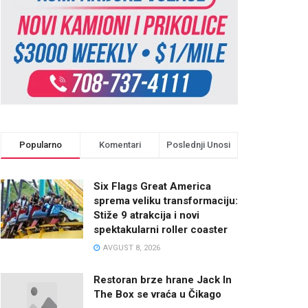
Popularno
Komentari
Poslednji Unosi
Six Flags Great America
sprema veliku transformaciju:
Stiže 9 atrakcija i novi
spektakularni roller coaster
AVGUST 8, 2026
Restoran brze hrane Jack In
The Box se vraća u Čikago