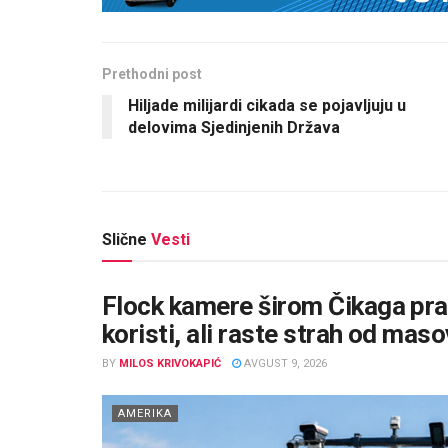
Prethodni post
Hiljade milijardi cikada se pojavljuju u
delovima Sjedinjenih Država
Slične
Vesti
Flock kamere širom Čikaga prate
koristi, ali raste strah od ma
BY
MILOS KRIVOKAPIĆ
AVGUST 9, 2026
AMERIKA