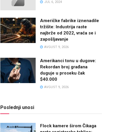
JUL 6, 2024
Američke fabrike iznenadile
tržište: Industrija raste
najbrže od 2022, vraća se i
zapošljavanje
AVGUST 9, 2026
Amerikanci tonu u dugove:
Rekordan broj građana
duguje u proseku čak
$40.000
AVGUST 9, 2026
Poslednji unosi
Flock kamere širom Čikaga
prate registarske tablice: