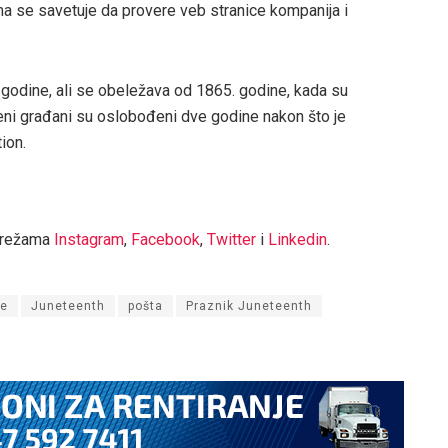
ma se savetuje da provere veb stranice kompanija i
godine, ali se obeležava od 1865. godine, kada su
eni građani su oslobođeni dve godine nakon što je
ion.
mrežama
Instagram
,
Facebook
,
Twitter
i
Linkedin
.
le
Juneteenth
pošta
Praznik Juneteenth