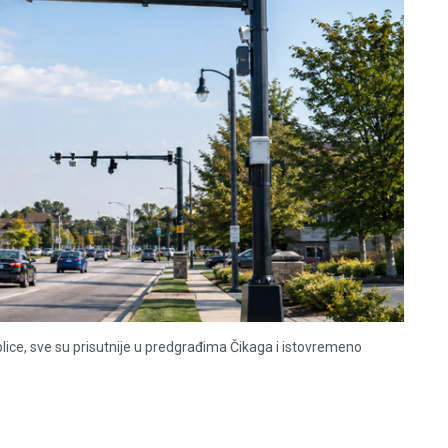
lice, sve su prisutnije u predgrađima Čikaga i istovremeno