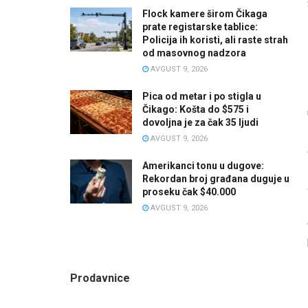
Flock kamere širom Čikaga
prate registarske tablice:
Policija ih koristi, ali raste strah
od masovnog nadzora
AVGUST 9, 2026
Pica od metar i po stigla u
Čikago: Košta do $575 i
dovoljna je za čak 35 ljudi
AVGUST 9, 2026
Amerikanci tonu u dugove:
Rekordan broj građana duguje u
proseku čak $40.000
AVGUST 9, 2026
Prodavnice