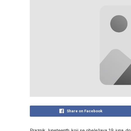
Share on Facebook
Praznik Juneteenth, koji se obeležava 19. juna, d