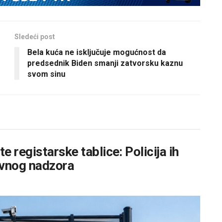
Sledeći post
Bela kuća ne isključuje mogućnost da
predsednik Biden smanji zatvorsku kaznu
svom sinu
 registarske tablice: Policija ih
sovnog nadzora