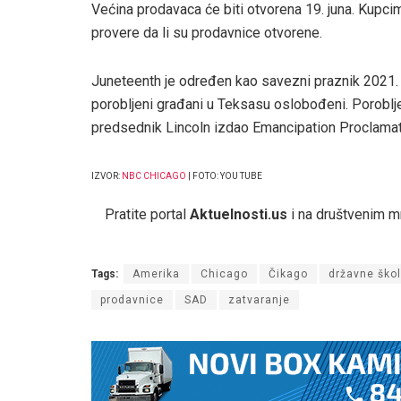
Većina prodavaca će biti otvorena 19. juna. Kupci
provere da li su prodavnice otvorene.
Juneteenth je određen kao savezni praznik 2021. 
porobljeni građani u Teksasu oslobođeni. Poroblj
predsednik Lincoln izdao Emancipation Proclamat
IZVOR:
NBC CHICAGO
| FOTO: YOU TUBE
Pratite portal
Aktuelnosti.us
i na društvenim 
Tags:
Amerika
Chicago
Čikago
državne ško
prodavnice
SAD
zatvaranje