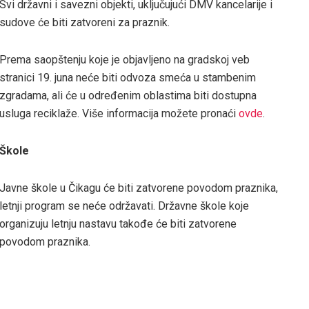
Svi državni i savezni objekti, uključujući DMV kancelarije i
sudove će biti zatvoreni za praznik.
Prema saopštenju koje je objavljeno na gradskoj veb
stranici 19. juna neće biti odvoza smeća u stambenim
zgradama, ali će u određenim oblastima biti dostupna
usluga reciklaže. Više informacija možete pronaći
ovde
.
Škole
Javne škole u Čikagu će biti zatvorene povodom praznika,
letnji program se neće održavati. Državne škole koje
organizuju letnju nastavu takođe će biti zatvorene
povodom praznika.