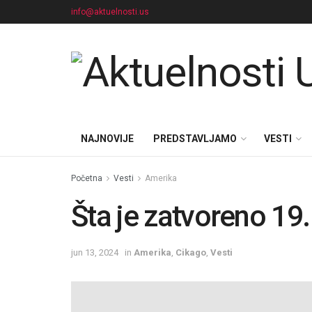
info@aktuelnosti.us
NAJNOVIJE
PREDSTAVLJAMO
VESTI
Početna
Vesti
Amerika
Šta je zatvoreno 19.
jun 13, 2024
in
Amerika
,
Cikago
,
Vesti