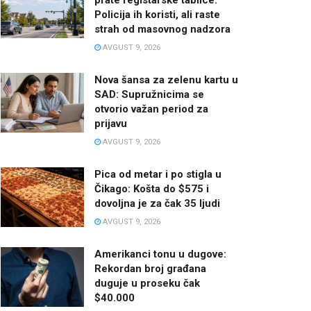
Policija ih koristi, ali raste
strah od masovnog nadzora
AVGUST 9, 2026
Nova šansa za zelenu kartu u
SAD: Supružnicima se
otvorio važan period za
prijavu
AVGUST 9, 2026
Pica od metar i po stigla u
Čikago: Košta do $575 i
dovoljna je za čak 35 ljudi
AVGUST 9, 2026
Amerikanci tonu u dugove:
Rekordan broj građana
duguje u proseku čak
$40.000