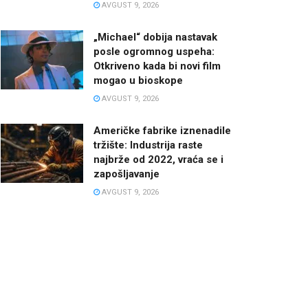
AVGUST 9, 2026
„Michael“ dobija nastavak
posle ogromnog uspeha:
Otkriveno kada bi novi film
mogao u bioskope
AVGUST 9, 2026
Američke fabrike iznenadile
tržište: Industrija raste
najbrže od 2022, vraća se i
zapošljavanje
AVGUST 9, 2026