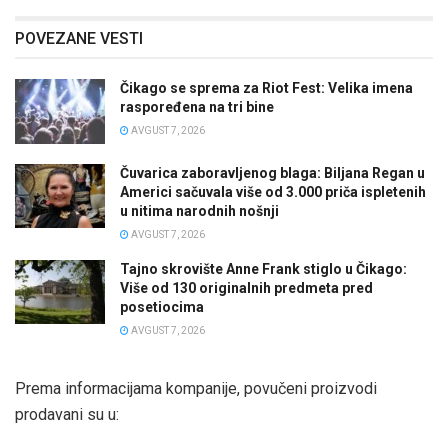
POVEZANE VESTI
Čikago se sprema za Riot Fest: Velika imena
raspoređena na tri bine
AVGUST 7, 2026
Čuvarica zaboravljenog blaga: Biljana Regan u
Americi sačuvala više od 3.000 priča ispletenih
u nitima narodnih nošnji
AVGUST 7, 2026
Tajno skrovište Anne Frank stiglo u Čikago:
Više od 130 originalnih predmeta pred
posetiocima
AVGUST 7, 2026
Prema informacijama kompanije, povučeni proizvodi
prodavani su u: