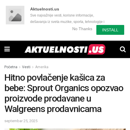
Aktuelnosti.us
Sve najvažnije vesti, korisne informacije,
dešavanja iz sveta muzike, sporta, tehnologije i
još mnogo toga zanimljivog.
No Thanks
INSTALL
Početna
Vesti
Amerika
Hitno povlačenje kašica za
bebe: Sprout Organics opozvao
proizvode prodavane u
Walgreens prodavnicama
septembar 25, 2025