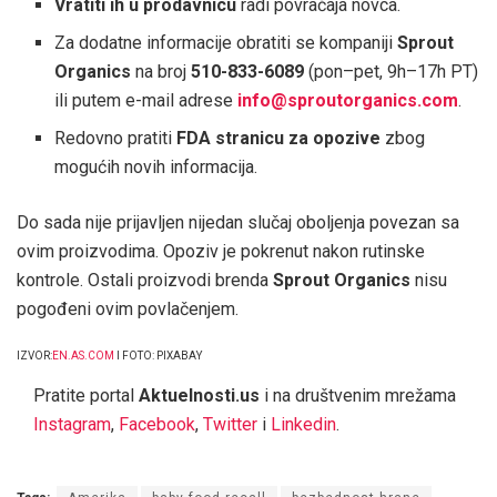
Vratiti ih u prodavnicu
radi povraćaja novca.
Za dodatne informacije obratiti se kompaniji
Sprout
Organics
na broj
510-833-6089
(pon–pet, 9h–17h PT)
ili putem e-mail adrese
info@sproutorganics.com
.
Redovno pratiti
FDA stranicu za opozive
zbog
mogućih novih informacija.
Do sada nije prijavljen nijedan slučaj oboljenja povezan sa
ovim proizvodima. Opoziv je pokrenut nakon rutinske
kontrole. Ostali proizvodi brenda
Sprout Organics
nisu
pogođeni ovim povlačenjem.
IZVOR:
EN.AS.COM
I FOTO: PIXABAY
Pratite portal
Aktuelnosti.us
i na društvenim mrežama
Instagram
,
Facebook
,
Twitter
i
Linkedin
.