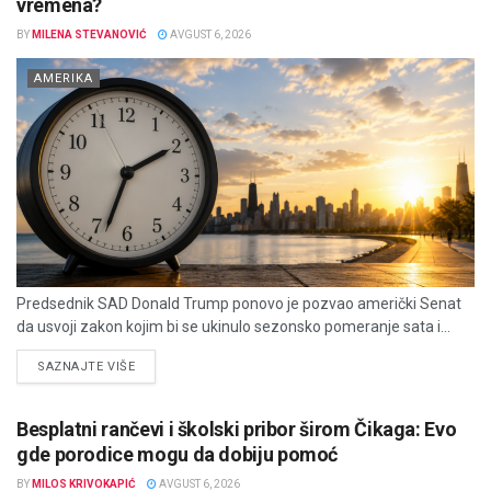
vremena?
BY
MILENA STEVANOVIĆ
AVGUST 6, 2026
AMERIKA
Predsednik SAD Donald Trump ponovo je pozvao američki Senat
da usvoji zakon kojim bi se ukinulo sezonsko pomeranje sata i...
DETAILS
SAZNAJTE VIŠE
Besplatni rančevi i školski pribor širom Čikaga: Evo
gde porodice mogu da dobiju pomoć
BY
MILOS KRIVOKAPIĆ
AVGUST 6, 2026