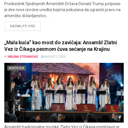
Predsednik Sjedinjenih Američkih Država Donald Trump potpisao
je dve nove izvršne uredbe kojima pokušava da ograniči pravo na
američko državljanstvo...
DETAILS
SAZNAJTE VIŠE
„Mala kuća“ kao most do zavičaja: Ansambl Zlatni
Vez iz Čikaga pesmom čuva sećanje na Krajinu
BY
MILENA STEVANOVIĆ
AVGUST 7, 2026
AMERIKA
Ansambl tradicionalne muzike Zlatni Vez iz Čikaga predstavio je