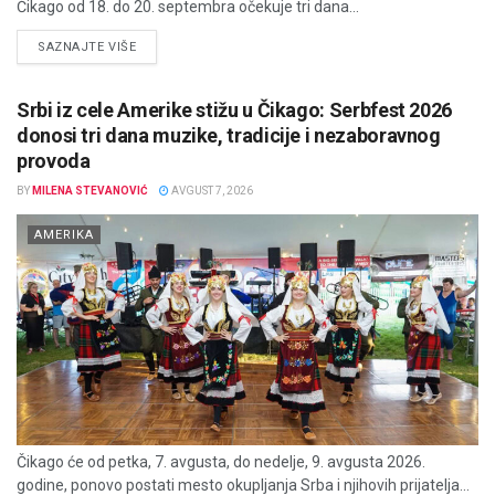
Čikago od 18. do 20. septembra očekuje tri dana...
DETAILS
SAZNAJTE VIŠE
Srbi iz cele Amerike stižu u Čikago: Serbfest 2026
donosi tri dana muzike, tradicije i nezaboravnog
provoda
BY
MILENA STEVANOVIĆ
AVGUST 7, 2026
AMERIKA
Čikago će od petka, 7. avgusta, do nedelje, 9. avgusta 2026.
godine, ponovo postati mesto okupljanja Srba i njihovih prijatelja...