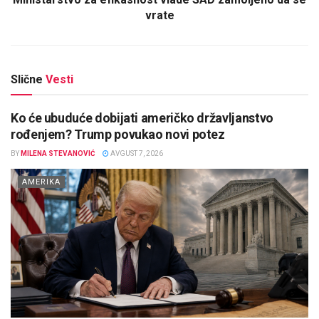
vrate
Slične
Vesti
Ko će ubuduće dobijati američko državljanstvo
rođenjem? Trump povukao novi potez
BY
MILENA STEVANOVIĆ
AVGUST 7, 2026
AMERIKA