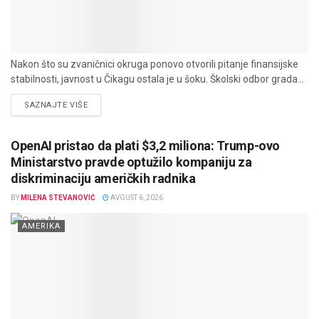
Nakon što su zvaničnici okruga ponovo otvorili pitanje finansijske
stabilnosti, javnost u Čikagu ostala je u šoku. Školski odbor grada...
DETAILS
SAZNAJTE VIŠE
OpenAI pristao da plati $3,2 miliona: Trump-ovo
Ministarstvo pravde optužilo kompaniju za
diskriminaciju američkih radnika
BY
MILENA STEVANOVIĆ
AVGUST 6, 2026
AMERIKA