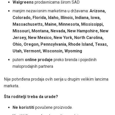
Walgreens
prodavnicama širom SAD
manjim nezavisnim marketima u državama:
Arizona,
Colorado, Florida, Idaho, Illinois, Indiana, Iowa,
Massachusetts, Maine, Minnesota, Mississippi,
Missouri, Montana, Nevada, New Hampshire, New
Jersey, New Mexico, New York, North Carolina,
Ohio, Oregon, Pennsylvania, Rhode Island, Texas,
Utah, Vermont, Wisconsin, Wyoming
putem
online prodaje
preko brenda i pojedinih
maloprodajnih partnera
Nije potvrđena prodaja ovih serija u drugim velikim lancima
marketa.
Šta roditelji treba da urade?
Ne koristiti
povučene proizvode.