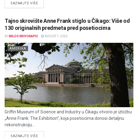
DETAILS
SAZNAJTE VIŠE
Tajno skrovište Anne Frank stiglo u Čikago: Više od
130 originalnih predmeta pred posetiocima
BY
MILOS KRIVOKAPIĆ
AVGUST 7, 2026
AMERIKA
Griffin Museum of Science and Industry u Čikagu otvorio je izložbu
„Anne Frank: The Exhibition“, koja posetiocima donosi detaljnu
rekonstrukciju...
DETAILS
SAZNAJTE VIŠE