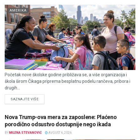
AMERIKA
Početak nove školske godine približava se, a više organizacija i
škola širom Čikaga priprema besplatnu podelu rančeva, pribora i
drugih...
DETAILS
SAZNAJTE VIŠE
Nova Trump-ova mera za zaposlene: Plaćeno
porodično odsustvo dostupnije nego ikada
BY
MILENA STEVANOVIĆ
AVGUST 6, 2026