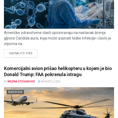
Američke zdravstvene vlasti upozoravaju na nastavak širenja
gljivice Candida auris, koja može izazvati teške infekcije i često je
otporna na...
DETAILS
SAZNAJTE VIŠE
Komercijalni avion prišao helikopteru u kojem je bio
Donald Trump: FAA pokrenula istragu
BY
MILENA STEVANOVIĆ
AVGUST 6, 2026
AMERIKA