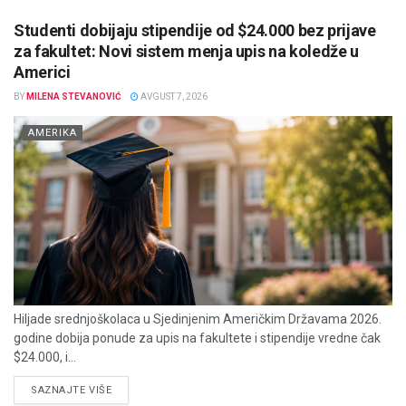
Studenti dobijaju stipendije od $24.000 bez prijave
za fakultet: Novi sistem menja upis na koledže u
Americi
BY
MILENA STEVANOVIĆ
AVGUST 7, 2026
AMERIKA
Hiljade srednjoškolaca u Sjedinjenim Američkim Državama 2026.
godine dobija ponude za upis na fakultete i stipendije vredne čak
$24.000, i...
DETAILS
SAZNAJTE VIŠE