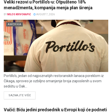
Veliki rezovi u Portillo’s-u: Otpušteno 18%
menadžmenta, kompanija menja plan širenja
BY
MILOS KRIVOKAPIĆ
AVGUST 7, 2026
AMERIKA
Portillo’s, jedan od najpoznatijih restoranskih lanaca poreklom iz
Čikaga, sproveo je ozbiljno smanjenje broja zaposlenih u svom
sedištu u Oak...
DETAILS
SAZNAJTE VIŠE
Vučić: Biću jedini predsednik u Evropi koji će podneti