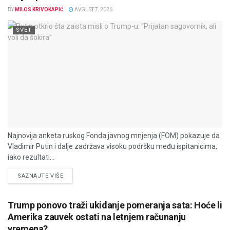
BY
MILOS KRIVOKAPIĆ
AVGUST 7, 2026
SVET
Najnovija anketa ruskog Fonda javnog mnjenja (FOM) pokazuje da
Vladimir Putin i dalje zadržava visoku podršku među ispitanicima,
iako rezultati...
DETAILS
SAZNAJTE VIŠE
Trump ponovo traži ukidanje pomeranja sata: Hoće li
Amerika zauvek ostati na letnjem računanju
vremena?