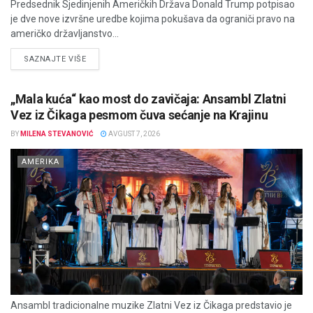
Predsednik Sjedinjenih Američkih Država Donald Trump potpisao
je dve nove izvršne uredbe kojima pokušava da ograniči pravo na
američko državljanstvo...
DETAILS
SAZNAJTE VIŠE
„Mala kuća“ kao most do zavičaja: Ansambl Zlatni
Vez iz Čikaga pesmom čuva sećanje na Krajinu
BY
MILENA STEVANOVIĆ
AVGUST 7, 2026
AMERIKA
Ansambl tradicionalne muzike Zlatni Vez iz Čikaga predstavio je