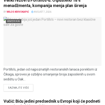
Veliki rezovi u Portillo’s-u: Otpušteno 18%
menadžmenta, kompanija menja plan širenja
BY
MILOS KRIVOKAPIĆ
AVGUST 7, 2026
AMERIKA
Portillo’s, jedan od najpoznatijih restoranskih lanaca poreklom iz
Čikaga, sproveo je ozbiljno smanjenje broja zaposlenih u svom
sedištu u Oak...
DETAILS
SAZNAJTE VIŠE
Vučić: Biću jedini predsednik u Evropi koji će podneti