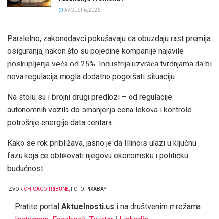
AVGUST 6, 2026
Paralelno, zakonodavci pokušavaju da obuzdaju rast premija
osiguranja, nakon što su pojedine kompanije najavile
poskupljenja veća od 25%. Industrija uzvraća tvrdnjama da bi
nova regulacija mogla dodatno pogoršati situaciju.
Na stolu su i brojni drugi predlozi – od regulacije
autonomnih vozila do smanjenja cena lekova i kontrole
potrošnje energije data centara.
Kako se rok približava, jasno je da Illinois ulazi u ključnu
fazu koja će oblikovati njegovu ekonomsku i političku
budućnost.
IZVOR:
CHICAGO TRIBUNE
,
FOTO: PIXABAY
Pratite portal
Aktuelnosti.us
i na društvenim mrežama