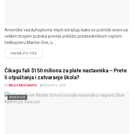
Američke vazduhoplovne vlasti istražuju kako se putnički avion sa
velikim brojem putnika previše približio predsedničkom vojnom
helikopteru Marine One, u...
DETAILS
SAZNAJTE VIŠE
Čikagu fali $150 miliona za plate nastavnika – Prete
li otpuštanja i zatvaranje škola?
BY
MILOS KRIVOKAPIĆ
AVGUST 6, 2026
AMERIKA