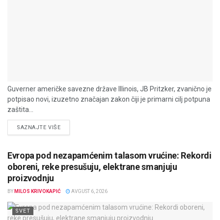
Guverner američke savezne države Illinois, JB Pritzker, zvanično je
potpisao novi, izuzetno značajan zakon čiji je primarni cilj potpuna
zaštita...
DETAILS
SAZNAJTE VIŠE
Evropa pod nezapamćenim talasom vrućine: Rekordi
oboreni, reke presušuju, elektrane smanjuju
proizvodnju
BY
MILOS KRIVOKAPIĆ
AVGUST 6, 2026
SVET