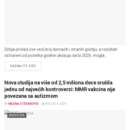
Srbija privlači sve veći broj domaćih i stranih gostiju, a rezultati
ostvareni od početka godine ukazuju da bi 2026. mogla...
DETAILS
SAZNAJTE VIŠE
Nova studija na više od 2,5 miliona dece srušila
jednu od najvećih kontroverzi: MMR vakcina nije
povezana sa autizmom
BY
MILENA STEVANOVIĆ
AVGUST 6, 2026
AMERIKA