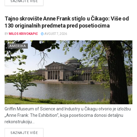
DETAILS
SAZNAJTE VIŠE
Tajno skrovište Anne Frank stiglo u Čikago: Više od
130 originalnih predmeta pred posetiocima
BY
MILOS KRIVOKAPIĆ
AVGUST 7, 2026
AMERIKA
Griffin Museum of Science and Industry u Čikagu otvorio je izložbu
„Anne Frank: The Exhibition“, koja posetiocima donosi detaljnu
rekonstrukciju...
DETAILS
SAZNAJTE VIŠE