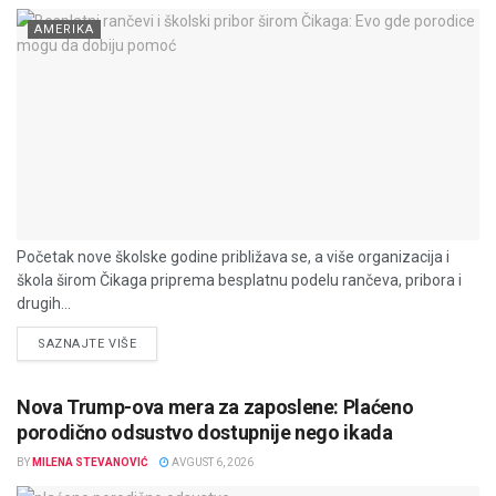
AMERIKA
Početak nove školske godine približava se, a više organizacija i
škola širom Čikaga priprema besplatnu podelu rančeva, pribora i
drugih...
DETAILS
SAZNAJTE VIŠE
Nova Trump-ova mera za zaposlene: Plaćeno
porodično odsustvo dostupnije nego ikada
BY
MILENA STEVANOVIĆ
AVGUST 6, 2026