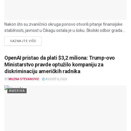
Nakon što su zvaničnici okruga ponovo otvorili pitanje finansijske
stabilnosti, javnost u Čikagu ostala je u šoku. Školski odbor grada...
DETAILS
SAZNAJTE VIŠE
OpenAI pristao da plati $3,2 miliona: Trump-ovo
Ministarstvo pravde optužilo kompaniju za
diskriminaciju američkih radnika
BY
MILENA STEVANOVIĆ
AVGUST 6, 2026
AMERIKA