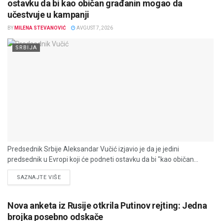
ostavku da bi kao običan građanin mogao da
učestvuje u kampanji
BY
MILENA STEVANOVIĆ
AVGUST 7, 2026
SRBIJA
Predsednik Srbije Aleksandar Vučić izjavio je da je jedini
predsednik u Evropi koji će podneti ostavku da bi "kao običan...
DETAILS
SAZNAJTE VIŠE
Nova anketa iz Rusije otkrila Putinov rejting: Jedna
brojka posebno odskače