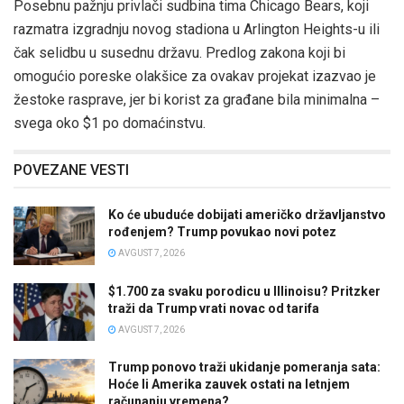
Posebnu pažnju privlači sudbina tima Chicago Bears, koji
razmatra izgradnju novog stadiona u Arlington Heights-u ili
čak selidbu u susednu državu. Predlog zakona koji bi
omogućio poreske olakšice za ovakav projekat izazvao je
žestoke rasprave, jer bi korist za građane bila minimalna –
svega oko $1 po domaćinstvu.
POVEZANE VESTI
Ko će ubuduće dobijati američko državljanstvo
rođenjem? Trump povukao novi potez
AVGUST 7, 2026
$1.700 za svaku porodicu u Illinoisu? Pritzker
traži da Trump vrati novac od tarifa
AVGUST 7, 2026
Trump ponovo traži ukidanje pomeranja sata:
Hoće li Amerika zauvek ostati na letnjem
računanju vremena?