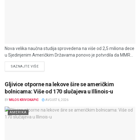
Nova velika naučna studija sprovedena na više od 2,5 miliona dece
u Sjedinjenim Američkim Državama ponovo je potvrdila da MMR...
DETAILS
SAZNAJTE VIŠE
Gljivice otporne na lekove šire se američkim
bolnicama: Više od 170 slučajeva u Illinois-u
BY
MILOS KRIVOKAPIĆ
AVGUST 6, 2026
AMERIKA