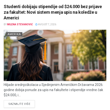
Studenti dobijaju stipendije od $24.000 bez prijave
za fakultet: Novi sistem menja upis na koledže u
Americi
BY
MILENA STEVANOVIĆ
AVGUST 7, 2026
AMERIKA
Hiljade srednjoškolaca u Sjedinjenim Američkim Državama 2026.
godine dobija ponude za upis na fakultete i stipendije vredne čak
$24.000, i...
DETAILS
SAZNAJTE VIŠE