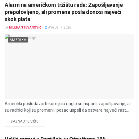
Alarm na američkom tržištu rada: Zapošljavanje
prepolovljeno, ali promena posla donosi najveći
skok plata
BY
MILENA STEVANOVIĆ
AVGUST 7, 2026
AMERIKA
Američki poslodavci tokom jula naglo su usporili zapošljavanje, ali
su radnici koji su promenili posao uspeli da ostvare najveći rast...
DETAILS
SAZNAJTE VIŠE