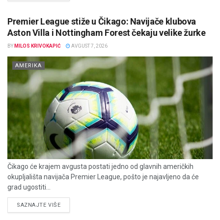
Premier League stiže u Čikago: Navijače klubova
Aston Villa i Nottingham Forest čekaju velike žurke
BY
MILOS KRIVOKAPIĆ
AVGUST 7, 2026
AMERIKA
Čikago će krajem avgusta postati jedno od glavnih američkih
okupljališta navijača Premier League, pošto je najavljeno da će
grad ugostiti...
DETAILS
SAZNAJTE VIŠE