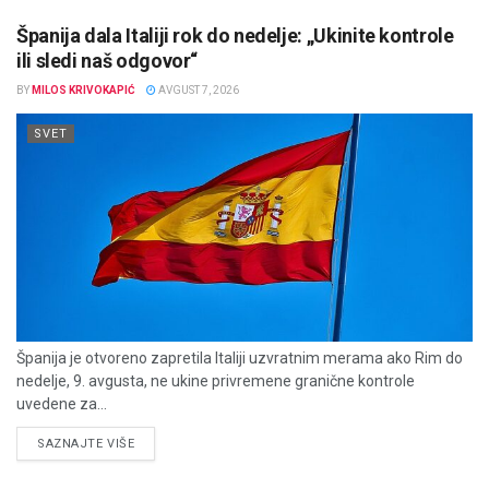
Španija dala Italiji rok do nedelje: „Ukinite kontrole
ili sledi naš odgovor“
BY
MILOS KRIVOKAPIĆ
AVGUST 7, 2026
SVET
Španija je otvoreno zapretila Italiji uzvratnim merama ako Rim do
nedelje, 9. avgusta, ne ukine privremene granične kontrole
uvedene za...
DETAILS
SAZNAJTE VIŠE