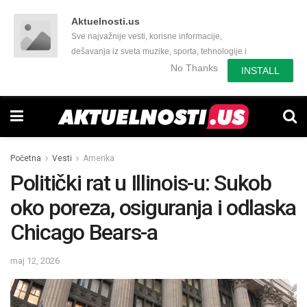
Aktuelnosti.us
Sve najvažnije vesti, korisne informacije,
dešavanja iz sveta muzike, sporta, tehnologije i
još mnogo toga zanimljivog.
No Thanks
INSTALL
Početna
Vesti
Amerika
Politički rat u Illinois-u: Sukob
oko poreza, osiguranja i odlaska
Chicago Bears-a
maj 12, 2026