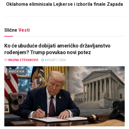
Oklahoma eliminisala Lejkerse i izborila finale Zapada
Slične
Vesti
Ko će ubuduće dobijati američko državljanstvo
rođenjem? Trump povukao novi potez
BY
MILENA STEVANOVIĆ
AVGUST 7, 2026
AMERIKA