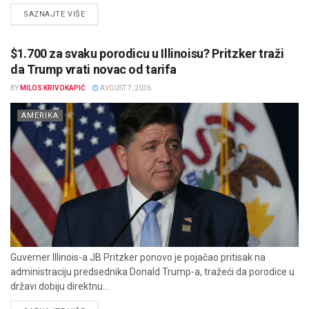
DETAILS
SAZNAJTE VIŠE
$1.700 za svaku porodicu u Illinoisu? Pritzker traži
da Trump vrati novac od tarifa
BY
MILOS KRIVOKAPIĆ
AVGUST 7, 2026
AMERIKA
Guverner Illinois-a JB Pritzker ponovo je pojačao pritisak na
administraciju predsednika Donald Trump-a, tražeći da porodice u
državi dobiju direktnu...