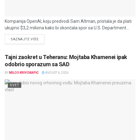
Kompanija OpenAI, koju predvodi Sam Altman, pristala je da plati
ukupno $3,2 miliona kako bi okončala spor sa U.S. Department...
DETAILS
SAZNAJTE VIŠE
Tajni zaokret u Teheranu: Mojtaba Khamenei ipak
odobrio sporazum sa SAD
BY
MILOS KRIVOKAPIĆ
AVGUST 6, 2026
SVET