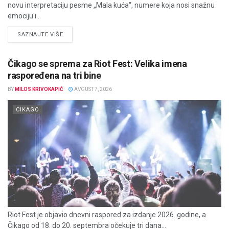
novu interpretaciju pesme „Mala kuća“, numere koja nosi snažnu
emociju i...
DETAILS
SAZNAJTE VIŠE
Čikago se sprema za Riot Fest: Velika imena
raspoređena na tri bine
BY
MILOS KRIVOKAPIĆ
AVGUST 7, 2026
CIKAGO
Riot Fest je objavio dnevni raspored za izdanje 2026. godine, a
Čikago od 18. do 20. septembra očekuje tri dana...