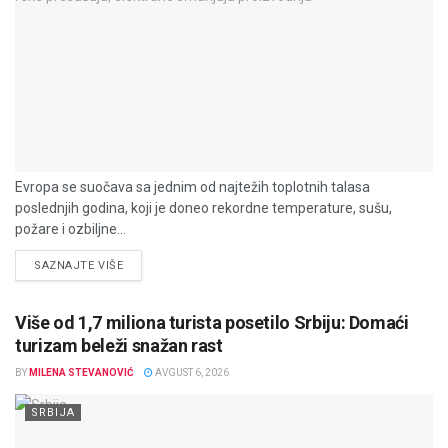
Evropa se suočava sa jednim od najtežih toplotnih talasa
poslednjih godina, koji je doneo rekordne temperature, sušu,
požare i ozbiljne...
DETAILS
SAZNAJTE VIŠE
Više od 1,7 miliona turista posetilo Srbiju: Domaći
turizam beleži snažan rast
BY
MILENA STEVANOVIĆ
AVGUST 6, 2026
SRBIJA