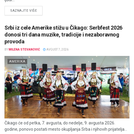
DETAILS
SAZNAJTE VIŠE
Srbi iz cele Amerike stižu u Čikago: Serbfest 2026
donosi tri dana muzike, tradicije i nezaboravnog
provoda
BY
MILENA STEVANOVIĆ
AVGUST 7, 2026
AMERIKA
Čikago će od petka, 7. avgusta, do nedelje, 9. avgusta 2026.
godine, ponovo postati mesto okupljanja Srba i njihovih prijatelja...