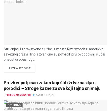
Stručnjaci i zdravstvene službe iz mesta Riverwoods u američkoj
saveznoj državi Illinois zvanično su potvrdili prvi ovogodišnji slučaj
prisustva opasnog...
DETAILS
SAZNAJTE VIŠE
Pritzker potpisao zakon koji štiti žrtve nasilja u
porodici – Stroge kazne za sve koji tajno snimaju
BY
MILOS KRIVOKAPIĆ
AVGUST 6, 2026
AMERIKA