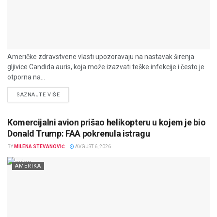
Američke zdravstvene vlasti upozoravaju na nastavak širenja
gljivice Candida auris, koja može izazvati teške infekcije i često je
otporna na...
DETAILS
SAZNAJTE VIŠE
Komercijalni avion prišao helikopteru u kojem je bio
Donald Trump: FAA pokrenula istragu
BY
MILENA STEVANOVIĆ
AVGUST 6, 2026
AMERIKA