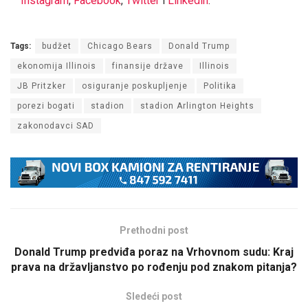
Instagram
,
Facebook
,
Twitter
i
Linkedin
.
Tags:
budžet
Chicago Bears
Donald Trump
ekonomija Illinois
finansije države
Illinois
JB Pritzker
osiguranje poskupljenje
Politika
porezi bogati
stadion
stadion Arlington Heights
zakonodavci SAD
Prethodni post
Donald Trump predviđa poraz na Vrhovnom sudu: Kraj
prava na državljanstvo po rođenju pod znakom pitanja?
Sledeći post