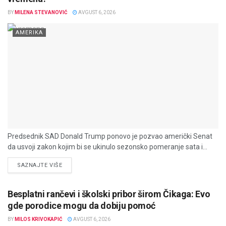
BY
MILENA STEVANOVIĆ
AVGUST 6, 2026
AMERIKA
Predsednik SAD Donald Trump ponovo je pozvao američki Senat
da usvoji zakon kojim bi se ukinulo sezonsko pomeranje sata i...
DETAILS
SAZNAJTE VIŠE
Besplatni rančevi i školski pribor širom Čikaga: Evo
gde porodice mogu da dobiju pomoć
BY
MILOS KRIVOKAPIĆ
AVGUST 6, 2026