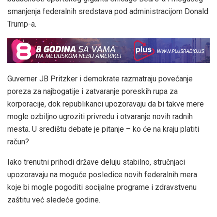
smanjenja federalnih sredstava pod administracijom Donald
Trump-a.
Guverner JB Pritzker i demokrate razmatraju povećanje
poreza za najbogatije i zatvaranje poreskih rupa za
korporacije, dok republikanci upozoravaju da bi takve mere
mogle ozbiljno ugroziti privredu i otvaranje novih radnih
mesta. U središtu debate je pitanje – ko će na kraju platiti
račun?
Iako trenutni prihodi države deluju stabilno, stručnjaci
upozoravaju na moguće posledice novih federalnih mera
koje bi mogle pogoditi socijalne programe i zdravstvenu
zaštitu već sledeće godine.