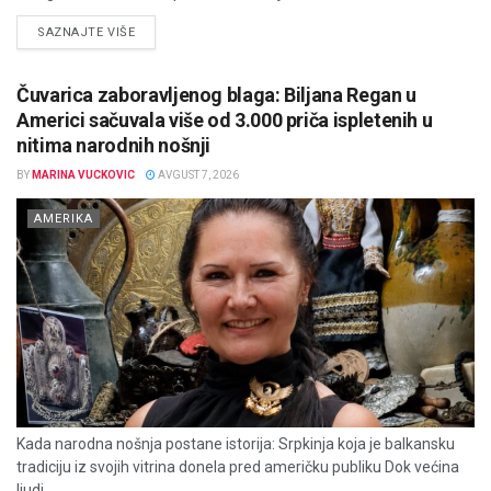
DETAILS
SAZNAJTE VIŠE
Čuvarica zaboravljenog blaga: Biljana Regan u
Americi sačuvala više od 3.000 priča ispletenih u
nitima narodnih nošnji
BY
MARINA VUCKOVIC
AVGUST 7, 2026
AMERIKA
Kada narodna nošnja postane istorija: Srpkinja koja je balkansku
tradiciju iz svojih vitrina donela pred američku publiku Dok većina
ljudi...