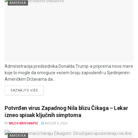
AMERIKA
Administracija predsednika Donalda Trump-a priprema nove mere
koje bi mogle da omoguće većem broju zaposlenih u Sjedinjenim
Američkim Državama da...
DETAILS
SAZNAJTE VIŠE
Potvrđen virus Zapadnog Nila blizu Čikaga – Lekar
izneo spisak ključnih simptoma
BY
MILOS KRIVOKAPIĆ
AVGUST 6, 2026
AMERIKA