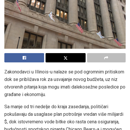
Zakonodavci u Illinois-u nalaze se pod ogromnim pritiskom
dok se približava rok za usvajanje novog budžeta, uz niz
otvorenih pitanja koja mogu imati dalekosežne posledice po
građane i ekonomiju.
Sa manje od tri nedelje do kraja zasedanja, političari
pokušavaju da usaglase plan potrošnje vredan više milijardi
$, dok istovremeno vode bitke oko rasta cena osiguranja,
budućnosti sportskog giganta Chicago Bears-a i mogućeg