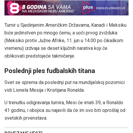
Turnir u Sjedinjenim Američkim Državama, Kanadi i Meksiku
biće jedinstven po mnogo čemu, a uoči prvog zvižduka
(Meksiko protiv Južne Afrike, 11. jun u 14.00 po čikaškom
vremenu) izdvaja se deset ključnih narativa koji će
oblikovati predstojeće takmičenje.
Poslednji ples fudbalskih titana
Svet se sprema da poslednji put na mundijalskoj pozornici
vidi Lionela Mesija i Kristijana Ronalda.
U trenutku odigravanja turnira, Mesi će imati 39, a Ronaldo
41 godinu, i obojica su najavili da će im ovo biti oproštaj od
svetskih prvenstava.