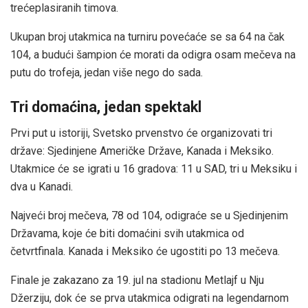
trećeplasiranih timova.
Ukupan broj utakmica na turniru povećaće se sa 64 na čak
104, a budući šampion će morati da odigra osam mečeva na
putu do trofeja, jedan više nego do sada.
Tri domaćina, jedan spektakl
Prvi put u istoriji, Svetsko prvenstvo će organizovati tri
države: Sjedinjene Američke Države, Kanada i Meksiko.
Utakmice će se igrati u 16 gradova: 11 u SAD, tri u Meksiku i
dva u Kanadi.
Najveći broj mečeva, 78 od 104, odigraće se u Sjedinjenim
Državama, koje će biti domaćini svih utakmica od
četvrtfinala. Kanada i Meksiko će ugostiti po 13 mečeva.
Finale je zakazano za 19. jul na stadionu Metlajf u Nju
Džerziju, dok će se prva utakmica odigrati na legendarnom