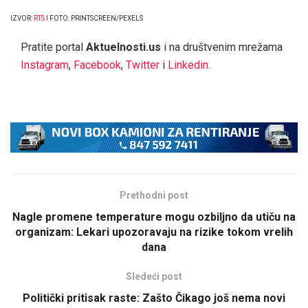
IZVOR:
RTS
I FOTO: PRINTSCREEN/PEXELS
Pratite portal
Aktuelnosti.us
i na društvenim mrežama
Instagram
,
Facebook
,
Twitter
i
Linkedin
.
Prethodni post
Nagle promene temperature mogu ozbiljno da utiču na
organizam: Lekari upozoravaju na rizike tokom vrelih
dana
Sledeći post
Politički pritisak raste: Zašto Čikago još nema novi