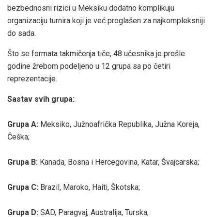
bezbednosni rizici u Meksiku dodatno komplikuju
organizaciju turnira koji je već proglašen za najkompleksniji
do sada.
Što se formata takmičenja tiče, 48 učesnika je prošle
godine žrebom podeljeno u 12 grupa sa po četiri
reprezentacije.
Sastav svih grupa:
Grupa A:
Meksiko, Južnoafrička Republika, Južna Koreja,
Češka;
Grupa B:
Kanada, Bosna i Hercegovina, Katar, Švajcarska;
Grupa C:
Brazil, Maroko, Haiti, Škotska;
Grupa D:
SAD, Paragvaj, Australija, Turska;