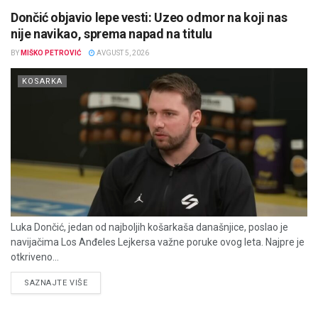
Dončić objavio lepe vesti: Uzeo odmor na koji nas
nije navikao, sprema napad na titulu
BY
MIŠKO PETROVIĆ
AVGUST 5, 2026
KOSARKA
Luka Dončić, jedan od najboljih košarkaša današnjice, poslao je
navijačima Los Anđeles Lejkersa važne poruke ovog leta. Najpre je
otkriveno...
DETAILS
SAZNAJTE VIŠE