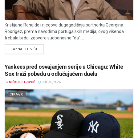
Kristijano Ronaldo i njegova dugogodišnja partnerka Georgina
Rodrigez, prema navodima portugalskih medija, ovog vikenda
trebalo bi da izgovore sudbonosno "da"....
DETAILS
SAZNAJTE VIŠE
Yankees pred osvajanjem serije u Chicagu: White
Sox traži pobedu u odlučujućem duelu
BY
MIŠKO PETROVIĆ
JUL 30, 2026
CIKAGO