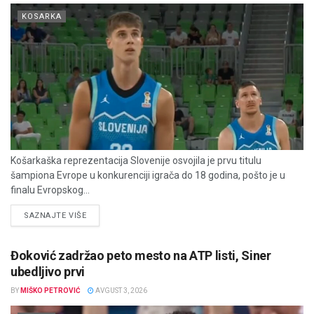
KOSARKA
Košarkaška reprezentacija Slovenije osvojila je prvu titulu
šampiona Evrope u konkurenciji igrača do 18 godina, pošto je u
finalu Evropskog...
DETAILS
SAZNAJTE VIŠE
Đoković zadržao peto mesto na ATP listi, Siner
ubedljivo prvi
BY
MIŠKO PETROVIĆ
AVGUST 3, 2026