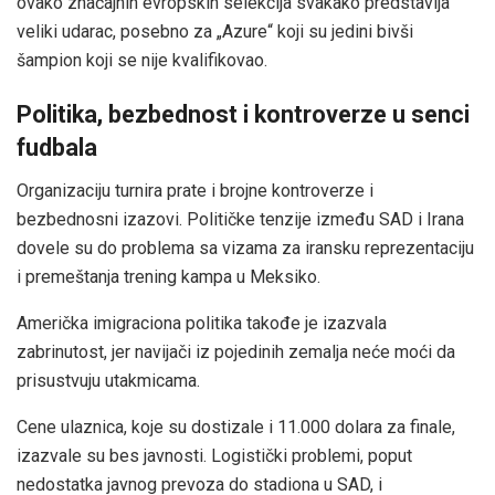
ovako značajnih evropskih selekcija svakako predstavlja
veliki udarac, posebno za „Azure“ koji su jedini bivši
šampion koji se nije kvalifikovao.
Politika, bezbednost i kontroverze u senci
fudbala
Organizaciju turnira prate i brojne kontroverze i
bezbednosni izazovi. Političke tenzije između SAD i Irana
dovele su do problema sa vizama za iransku reprezentaciju
i premeštanja trening kampa u Meksiko.
Američka imigraciona politika takođe je izazvala
zabrinutost, jer navijači iz pojedinih zemalja neće moći da
prisustvuju utakmicama.
Cene ulaznica, koje su dostizale i 11.000 dolara za finale,
izazvale su bes javnosti. Logistički problemi, poput
nedostatka javnog prevoza do stadiona u SAD, i