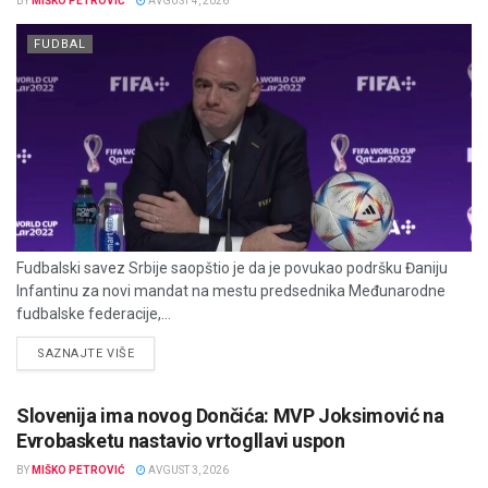
BY
MIŠKO PETROVIĆ
AVGUST 4, 2026
FUDBAL
Fudbalski savez Srbije saopštio je da je povukao podršku Đaniju
Infantinu za novi mandat na mestu predsednika Međunarodne
fudbalske federacije,...
DETAILS
SAZNAJTE VIŠE
Slovenija ima novog Dončića: MVP Joksimović na
Evrobasketu nastavio vrtogllavi uspon
BY
MIŠKO PETROVIĆ
AVGUST 3, 2026