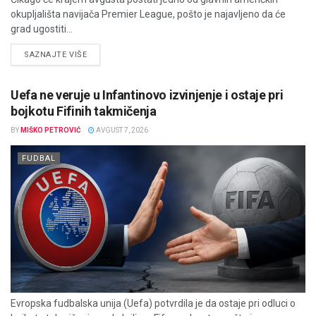
okupljališta navijača Premier League, pošto je najavljeno da će
grad ugostiti...
DETAILS
SAZNAJTE VIŠE
Uefa ne veruje u Infantinovo izvinjenje i ostaje pri
bojkotu Fifinih takmičenja
BY
MIŠKO PETROVIĆ
AVGUST 7, 2026
FUDBAL
Evropska fudbalska unija (Uefa) potvrdila je da ostaje pri odluci o