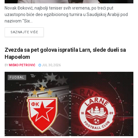
Novak Đoković, najbolji teniser svih vremena, po treći put
uzastopno biće deo egzibicionog turnira u Saudijskoj Arabiji pod
nazivom "Six...
DETAILS
SAZNAJTE VIŠE
Zvezda sa pet golova ispratila Larn, slede dueli sa
Hapoelom
BY
MIŠKO PETROVIĆ
JUL 30, 2026
FUDBAL