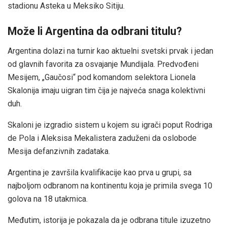
stadionu Asteka u Meksiko Sitiju.
Može li Argentina da odbrani titulu?
Argentina dolazi na turnir kao aktuelni svetski prvak i jedan
od glavnih favorita za osvajanje Mundijala. Predvođeni
Mesijem, „Gaučosi“ pod komandom selektora Lionela
Skalonija imaju uigran tim čija je najveća snaga kolektivni
duh.
Skaloni je izgradio sistem u kojem su igrači poput Rodriga
de Pola i Aleksisa Mekalistera zaduženi da oslobode
Mesija defanzivnih zadataka.
Argentina je završila kvalifikacije kao prva u grupi, sa
najboljom odbranom na kontinentu koja je primila svega 10
golova na 18 utakmica.
Međutim, istorija je pokazala da je odbrana titule izuzetno