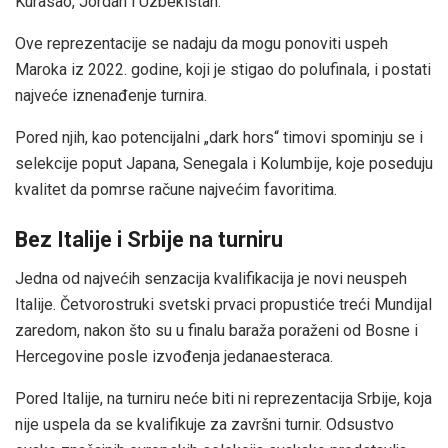
Kurasao, Jordan i Uzbekistan.
Ove reprezentacije se nadaju da mogu ponoviti uspeh
Maroka iz 2022. godine, koji je stigao do polufinala, i postati
najveće iznenađenje turnira.
Pored njih, kao potencijalni „dark hors“ timovi spominju se i
selekcije poput Japana, Senegala i Kolumbije, koje poseduju
kvalitet da pomrse račune najvećim favoritima.
Bez Italije i Srbije na turniru
Jedna od najvećih senzacija kvalifikacija je novi neuspeh
Italije. Četvorostruki svetski prvaci propustiće treći Mundijal
zaredom, nakon što su u finalu baraža poraženi od Bosne i
Hercegovine posle izvođenja jedanaesteraca.
Pored Italije, na turniru neće biti ni reprezentacija Srbije, koja
nije uspela da se kvalifikuje za završni turnir. Odsustvo