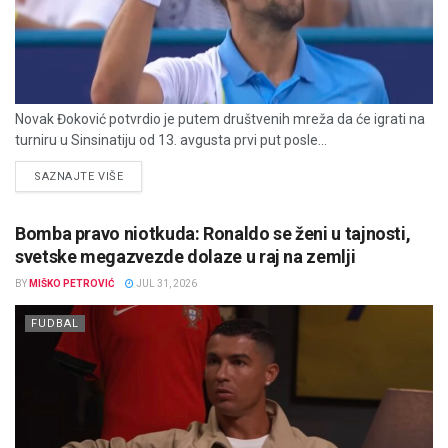
Novak Đoković potvrdio je putem društvenih mreža da će igrati na
turniru u Sinsinatiju od 13. avgusta prvi put posle...
DETAILS
SAZNAJTE VIŠE
Bomba pravo niotkuda: Ronaldo se ženi u tajnosti,
svetske megazvezde dolaze u raj na zemlji
BY
MIŠKO PETROVIĆ
JUL 31, 2026
FUDBAL