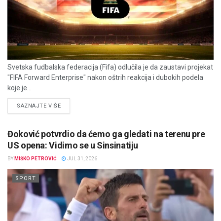
Svetska fudbalska federacija (Fifa) odlučila je da zaustavi projekat
"FIFA Forward Enterprise" nakon oštrih reakcija i dubokih podela
koje je...
DETAILS
SAZNAJTE VIŠE
Đoković potvrdio da ćemo ga gledati na terenu pre
US opena: Vidimo se u Sinsinatiju
BY
MIŠKO PETROVIĆ
JUL 31, 2026
SPORT