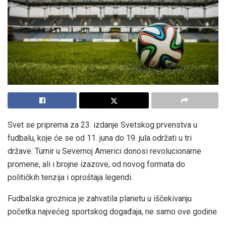
Svet se priprema za 23. izdanje Svetskog prvenstva u
fudbalu, koje će se od 11. juna do 19. jula održati u tri
države. Turnir u Severnoj Americi donosi revolucionarne
promene, ali i brojne izazove, od novog formata do
političkih tenzija i oproštaja legendi.
Fudbalska groznica je zahvatila planetu u iščekivanju
početka najvećeg sportskog događaja, ne samo ove godine.