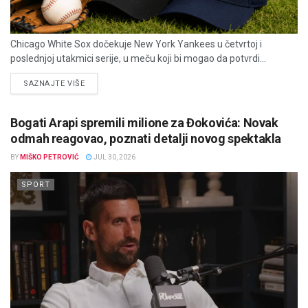
Chicago White Sox dočekuje New York Yankees u četvrtoj i
poslednjoj utakmici serije, u meču koji bi mogao da potvrdi...
DETAILS
SAZNAJTE VIŠE
Bogati Arapi spremili milione za Đokovića: Novak
odmah reagovao, poznati detalji novog spektakla
BY
MIŠKO PETROVIĆ
JUL 30, 2026
SPORT