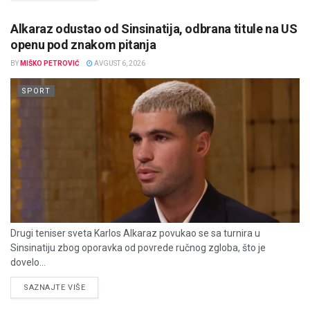
Alkaraz odustao od Sinsinatija, odbrana titule na US
openu pod znakom pitanja
BY
MIŠKO PETROVIĆ
AVGUST 6, 2026
SPORT
Drugi teniser sveta Karlos Alkaraz povukao se sa turnira u
Sinsinatiju zbog oporavka od povrede ručnog zgloba, što je
dovelo...
DETAILS
SAZNAJTE VIŠE