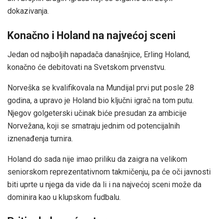
dokazivanja.
Konačno i Holand na najvećoj sceni
Jedan od najboljih napadača današnjice, Erling Holand,
konačno će debitovati na Svetskom prvenstvu.
Norveška se kvalifikovala na Mundijal prvi put posle 28
godina, a upravo je Holand bio ključni igrač na tom putu.
Njegov golgeterski učinak biće presudan za ambicije
Norvežana, koji se smatraju jednim od potencijalnih
iznenađenja turnira.
Holand do sada nije imao priliku da zaigra na velikom
seniorskom reprezentativnom takmičenju, pa će oči javnosti
biti uprte u njega da vide da li i na najvećoj sceni može da
dominira kao u klupskom fudbalu.