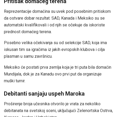
Pritisak domaćeg terena
Reprezentacije domaćina su uvek pod posebnim pritiskom
da ostvare dobar rezultat. SAD, Kanada i Meksiko su se
automatski kvalifikovali i od njih se očekuje da iskoriste
prednost domaćeg terena.
Posebno velika očekivanja su od selekcije SAD, koja ima
iskusan tim sa igračima iz jakih evropskih klubova i cilja
plasman u samu završnicu.
Meksiko će postati prva zemlja koja je tri puta bila domaćin
Mundijala, dok je za Kanadu ovo prvi put da organizuje
muški turnir.
Debitanti sanjaju uspeh Maroka
Proširenje broja učesnika otvorilo je vrata za nekoliko
debitanata na svetskoj sceni, uključujući Zelenortska Ostrva,