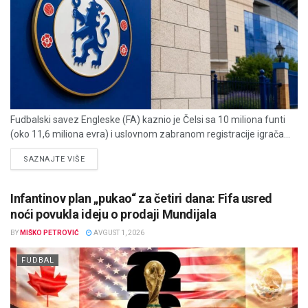
Fudbalski savez Engleske (FA) kaznio je Čelsi sa 10 miliona funti
(oko 11,6 miliona evra) i uslovnom zabranom registracije igrača...
DETAILS
SAZNAJTE VIŠE
Infantinov plan „pukao“ za četiri dana: Fifa usred
noći povukla ideju o prodaji Mundijala
BY
MIŠKO PETROVIĆ
AVGUST 1, 2026
FUDBAL