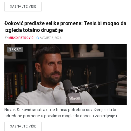
DETAILS
SAZNAJTE VIŠE
Đoković predlaže velike promene: Tenis bi mogao da
izgleda totalno drugačije
BY
MIŠKO PETROVIĆ
AVGUST 6, 2026
SPORT
Novak Đoković smatra da je tenisu potrebno osveženje i da bi
određene promene u pravilima mogle da donesu zanimljivije i...
DETAILS
SAZNAJTE VIŠE