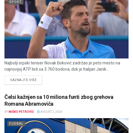
SPORT
Najbolji srpski teniser Novak Đoković zadržao je peto mesto na
najnovijoj ATP listi sa 3.760 bodova, dok je Italijan Janik...
DETAILS
SAZNAJTE VIŠE
Čelsi kažnjen sa 10 miliona funti zbog grehova
Romana Abramoviča
BY
MIŠKO PETROVIĆ
AVGUST 2, 2026
FUDBAL