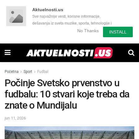
Aktuelnosti.us
Sve najvažnije vesti, korisne informacije,
dešavanja iz sveta muzike, sporta, tehnologije i
još mnogo toga zanimljivog.
No Thanks
INSTALL
Početna
Sport
Fudbal
Počinje Svetsko prvenstvo u
fudbalu: 10 stvari koje treba da
znate o Mundijalu
jun 11, 2026