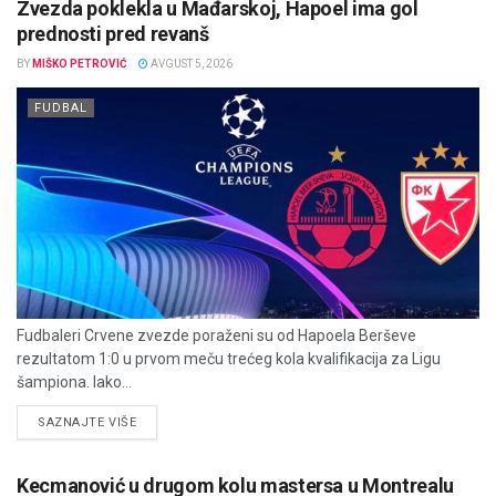
Zvezda poklekla u Mađarskoj, Hapoel ima gol
prednosti pred revanš
BY
MIŠKO PETROVIĆ
AVGUST 5, 2026
FUDBAL
Fudbaleri Crvene zvezde poraženi su od Hapoela Berševe
rezultatom 1:0 u prvom meču trećeg kola kvalifikacija za Ligu
šampiona. Iako...
DETAILS
SAZNAJTE VIŠE
Kecmanović u drugom kolu mastersa u Montrealu