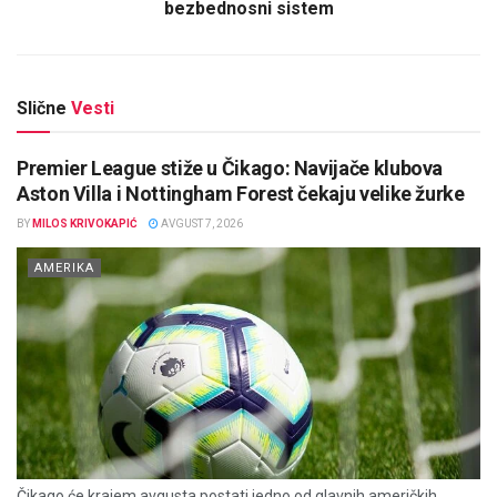
bezbednosni sistem
Slične
Vesti
Premier League stiže u Čikago: Navijače klubova
Aston Villa i Nottingham Forest čekaju velike žurke
BY
MILOS KRIVOKAPIĆ
AVGUST 7, 2026
AMERIKA
Čikago će krajem avgusta postati jedno od glavnih američkih