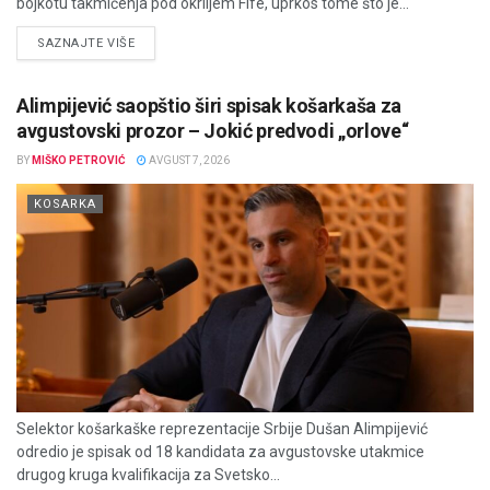
bojkotu takmičenja pod okriljem Fife, uprkos tome što je...
DETAILS
SAZNAJTE VIŠE
Alimpijević saopštio širi spisak košarkaša za
avgustovski prozor – Jokić predvodi „orlove“
BY
MIŠKO PETROVIĆ
AVGUST 7, 2026
KOSARKA
Selektor košarkaške reprezentacije Srbije Dušan Alimpijević
odredio je spisak od 18 kandidata za avgustovske utakmice
drugog kruga kvalifikacija za Svetsko...