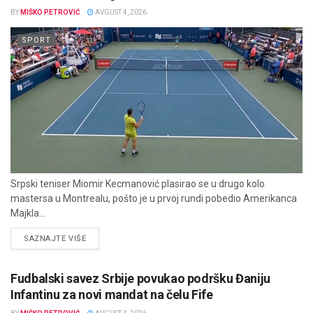
BY
MIŠKO PETROVIĆ
AVGUST 4, 2026
SPORT
Srpski teniser Miomir Kecmanović plasirao se u drugo kolo
mastersa u Montrealu, pošto je u prvoj rundi pobedio Amerikanca
Majkla...
DETAILS
SAZNAJTE VIŠE
Fudbalski savez Srbije povukao podršku Đaniju
Infantinu za novi mandat na čelu Fife