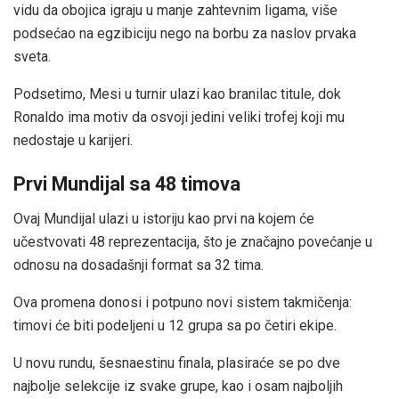
vidu da obojica igraju u manje zahtevnim ligama, više
podsećao na egzibiciju nego na borbu za naslov prvaka
sveta.
Podsetimo, Mesi u turnir ulazi kao branilac titule, dok
Ronaldo ima motiv da osvoji jedini veliki trofej koji mu
nedostaje u karijeri.
Prvi Mundijal sa 48 timova
Ovaj Mundijal ulazi u istoriju kao prvi na kojem će
učestvovati 48 reprezentacija, što je značajno povećanje u
odnosu na dosadašnji format sa 32 tima.
Ova promena donosi i potpuno novi sistem takmičenja:
timovi će biti podeljeni u 12 grupa sa po četiri ekipe.
U novu rundu, šesnaestinu finala, plasiraće se po dve
najbolje selekcije iz svake grupe, kao i osam najboljih