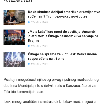
POVEZANE VESTI
Ko će ubuduće dobijati američko državljanstvo
rođenjem? Trump povukao novi potez
AVGUST 7, 2026
„Mala kuća“ kao most do zavičaja: Ansambl
Zlatni Vez iz Čikaga pesmom čuva sećanje na
Krajinu
AVGUST 7, 2026
Čikago se sprema za Riot Fest: Velika imena
raspoređena na tri bine
AVGUST 7, 2026
Postoji i mogućnost njihovog prvog i jedinog međusobnog
duela na Mundijalu, i to u četvrtfinalu u Kanzasu, što bi za
Fifu bio komercijalni san.
Ipak, mnogi analitičari smatraju da bi takav meč, imajući u