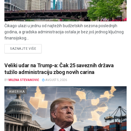
Čikago ulazi u jednu od najtežih budžetskih sezona poslednjih
godina, a gradska administracija ostala je bez još jednog ključnog
finansijskog...
DETAILS
SAZNAJTE VIŠE
Veliki udar na Trump-a: Čak 25 saveznih država
tužilo administraciju zbog novih carina
BY
MILENA STEVANOVIĆ
AVGUST 5, 2026
AMERIKA