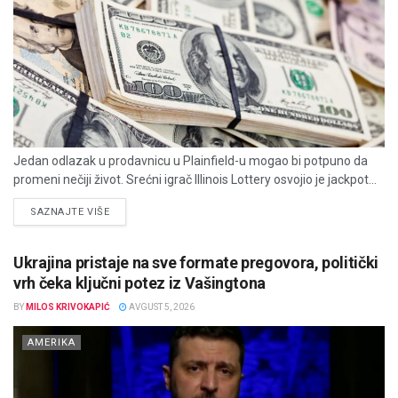
Jedan odlazak u prodavnicu u Plainfield-u mogao bi potpuno da
promeni nečiji život. Srećni igrač Illinois Lottery osvojio je jackpot...
DETAILS
SAZNAJTE VIŠE
Ukrajina pristaje na sve formate pregovora, politički
vrh čeka ključni potez iz Vašingtona
BY
MILOS KRIVOKAPIĆ
AVGUST 5, 2026
AMERIKA