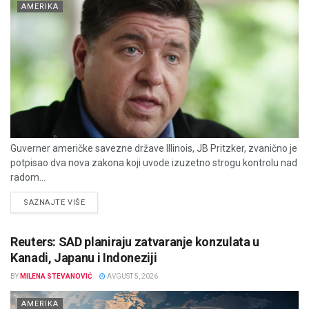
AMERIKA
Guverner američke savezne države Illinois, JB Pritzker, zvanično je
potpisao dva nova zakona koji uvode izuzetno strogu kontrolu nad
radom...
DETAILS
SAZNAJTE VIŠE
Reuters: SAD planiraju zatvaranje konzulata u
Kanadi, Japanu i Indoneziji
BY
MILENA STEVANOVIĆ
AVGUST 5, 2026
AMERIKA