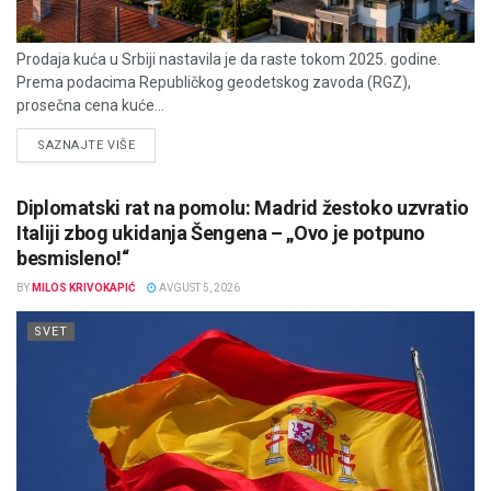
Prodaja kuća u Srbiji nastavila je da raste tokom 2025. godine.
Prema podacima Republičkog geodetskog zavoda (RGZ),
prosečna cena kuće...
DETAILS
SAZNAJTE VIŠE
Diplomatski rat na pomolu: Madrid žestoko uzvratio
Italiji zbog ukidanja Šengena – „Ovo je potpuno
besmisleno!“
BY
MILOS KRIVOKAPIĆ
AVGUST 5, 2026
SVET