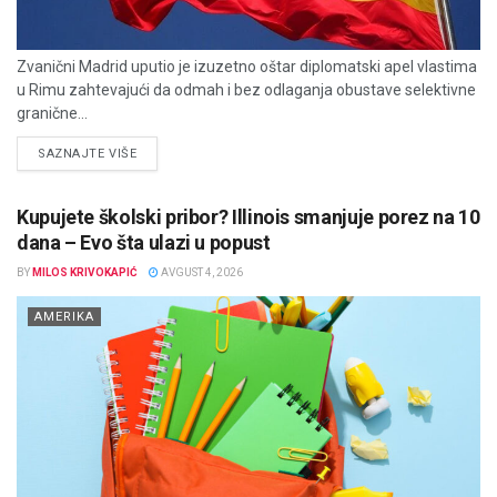
Zvanični Madrid uputio je izuzetno oštar diplomatski apel vlastima
u Rimu zahtevajući da odmah i bez odlaganja obustave selektivne
granične...
DETAILS
SAZNAJTE VIŠE
Kupujete školski pribor? Illinois smanjuje porez na 10
dana – Evo šta ulazi u popust
BY
MILOS KRIVOKAPIĆ
AVGUST 4, 2026
AMERIKA