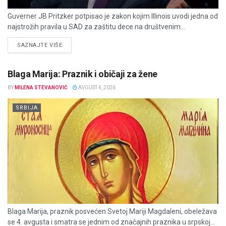
Guverner JB Pritzker potpisao je zakon kojim Illinois uvodi jedna od
najstrožih pravila u SAD za zaštitu dece na društvenim...
DETAILS
SAZNAJTE VIŠE
Blaga Marija: Praznik i običaji za žene
BY
MILENA STEVANOVIĆ
AVGUST 4, 2026
SRBIJA
Blaga Marija, praznik posvećen Svetoj Mariji Magdaleni, obeležava
se 4. avgusta i smatra se jednim od značajnih praznika u srpskoj...