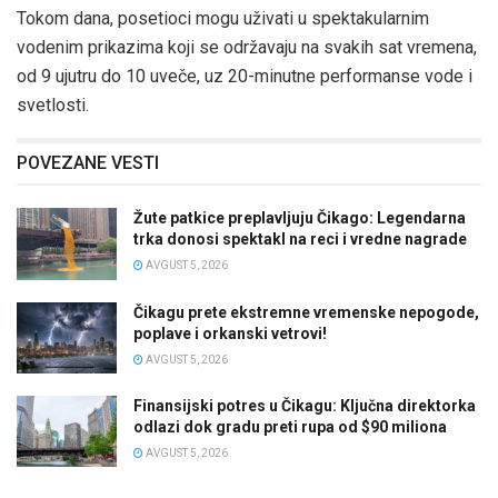
Tokom dana, posetioci mogu uživati u spektakularnim
vodenim prikazima koji se održavaju na svakih sat vremena,
od 9 ujutru do 10 uveče, uz 20-minutne performanse vode i
svetlosti.
POVEZANE VESTI
Žute patkice preplavljuju Čikago: Legendarna
trka donosi spektakl na reci i vredne nagrade
AVGUST 5, 2026
Čikagu prete ekstremne vremenske nepogode,
poplave i orkanski vetrovi!
AVGUST 5, 2026
Finansijski potres u Čikagu: Ključna direktorka
odlazi dok gradu preti rupa od $90 miliona
AVGUST 5, 2026