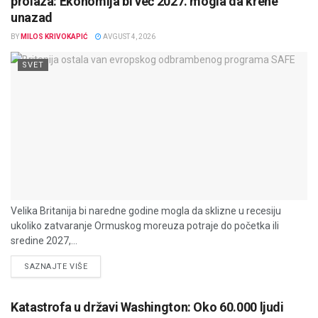
prolaza: Ekonomija bi već 2027. mogla da krene
unazad
BY
MILOS KRIVOKAPIĆ
AVGUST 4, 2026
SVET
Velika Britanija bi naredne godine mogla da sklizne u recesiju
ukoliko zatvaranje Ormuskog moreuza potraje do početka ili
sredine 2027,...
DETAILS
SAZNAJTE VIŠE
Katastrofa u državi Washington: Oko 60.000 ljudi