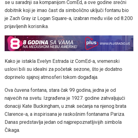
se u saradnji sa kompanijom ComEd, a ove godine srećni
dobitnik koji je imao čast da simbolično uključi fontanu bio
je Zach Gray iz Logan Square-a, izabran među više od 8.200
prijavljenih korisnika.
Kako je istakla Evelyn Estrada iz ComEd-a, vremenski
uslovi bili su idealni za početak sezone, što je dodatno
doprinelo sjajnoj atmosferi tokom događaja.
Ova čuvena fontana, stara čak 99 godina, jedna je od
najvećih na svetu. Izgrađena je 1927. godine zahvaljujući
donaciji Kate Buckingham, u znak sećanja na njenog brata
Clarence-a, a inspirisana je raskošnim fontanama Pariza.
Danas predstavlja jedan od najprepoznatljivijih simbola
Čikaga.