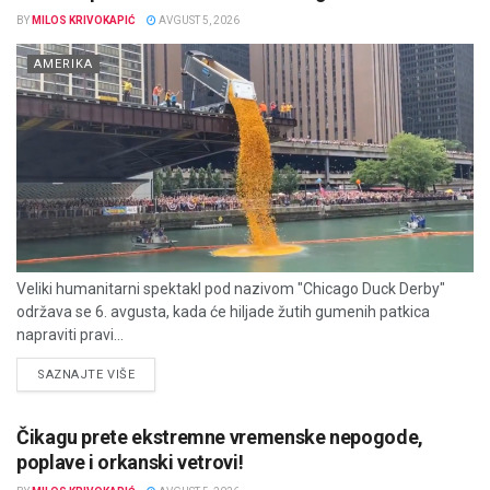
BY
MILOS KRIVOKAPIĆ
AVGUST 5, 2026
AMERIKA
Veliki humanitarni spektakl pod nazivom "Chicago Duck Derby"
održava se 6. avgusta, kada će hiljade žutih gumenih patkica
napraviti pravi...
DETAILS
SAZNAJTE VIŠE
Čikagu prete ekstremne vremenske nepogode,
poplave i orkanski vetrovi!