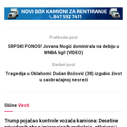
Prethodni post
SRPSKI PONOS! Jovana Nogić dominirala na debiju u
WNBA ligi! (VIDEO)
Sledeći post
Tragedija u Oklahomi: Dušan Božović (38) izgubio život
u saobraćajnoj nesreći
Slične
Vesti
Trump pojačao kontrole vozača kamiona: Desetine