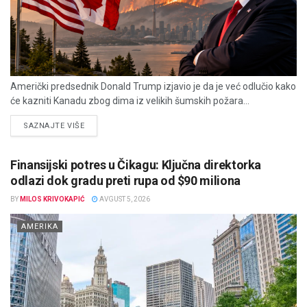
Američki predsednik Donald Trump izjavio je da je već odlučio kako
će kazniti Kanadu zbog dima iz velikih šumskih požara...
DETAILS
SAZNAJTE VIŠE
Finansijski potres u Čikagu: Ključna direktorka
odlazi dok gradu preti rupa od $90 miliona
BY
MILOS KRIVOKAPIĆ
AVGUST 5, 2026
AMERIKA