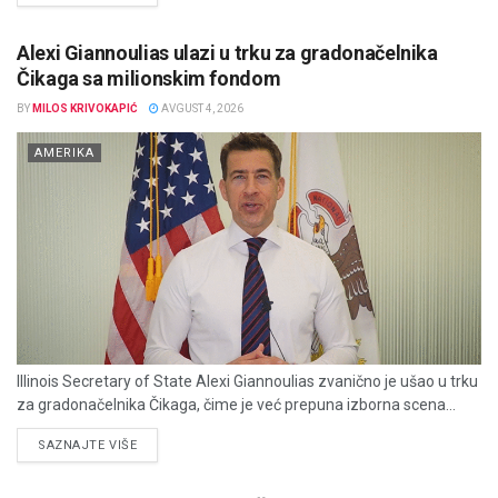
Alexi Giannoulias ulazi u trku za gradonačelnika
Čikaga sa milionskim fondom
BY
MILOS KRIVOKAPIĆ
AVGUST 4, 2026
AMERIKA
Illinois Secretary of State Alexi Giannoulias zvanično je ušao u trku
za gradonačelnika Čikaga, čime je već prepuna izborna scena...
DETAILS
SAZNAJTE VIŠE