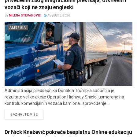
privedenih zbog imigracionih prekršaja, otkriveni i
vozači koji ne znaju engleski
BY
MILENA STEVANOVIĆ
AVGUST 5, 2026
AMERIKA
Administracija predsednika Donalda Trump-a saopštila je
rezultate velike akcije Operation Highway Shield, usmerene na
kontrolu komercijalnih vozača kamiona i sprovođenje...
DETAILS
SAZNAJTE VIŠE
Dr Nick Knežević pokreće besplatnu Online edukaciju