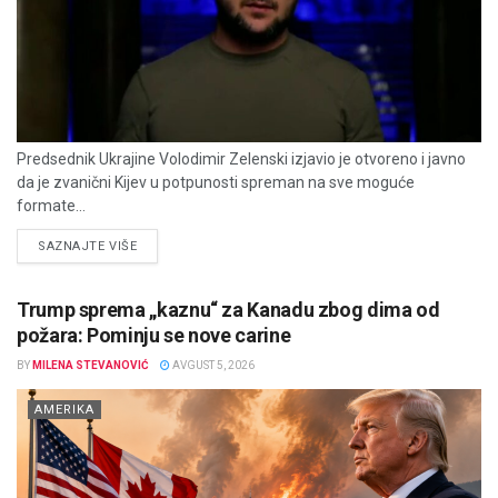
Predsednik Ukrajine Volodimir Zelenski izjavio je otvoreno i javno
da je zvanični Kijev u potpunosti spreman na sve moguće
formate...
DETAILS
SAZNAJTE VIŠE
Trump sprema „kaznu“ za Kanadu zbog dima od
požara: Pominju se nove carine
BY
MILENA STEVANOVIĆ
AVGUST 5, 2026
AMERIKA