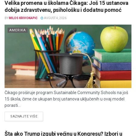
Velika promena u školama Čikaga: Još 15 ustanova
dobija zdravstvenu, psihološku i dodatnu pomoć
BY
MILOS KRIVOKAPIĆ
AVGUST 4, 2026
AMERIKA
Čikago proširuje program Sustainable Community Schools na još
15 škola, čime će ukupan broj ustanova uključenih u ovaj model
porasti...
DETAILS
SAZNAJTE VIŠE
Šta ako Trump izgubi većinu u Kongresu? Izbori u