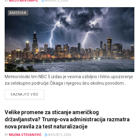
BY
MILOS KRIVOKAPIĆ
AVGUST 5, 2026
AMERIKA
Meteorološki tim NBC 5 izdao je veoma ozbiljno i hitno upozorenje
za celokupno područje Čikaga i njegovu širu okolinu povodom...
DETAILS
SAZNAJTE VIŠE
Velike promene za sticanje američkog
državljanstva? Trump-ova administracija razmatra
nova pravila za test naturalizacije
BY
MILENA STEVANOVIĆ
AVGUST 5, 2026