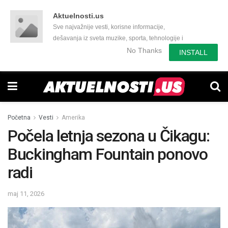
Aktuelnosti.us
Sve najvažnije vesti, korisne informacije,
dešavanja iz sveta muzike, sporta, tehnologije i
još mnogo toga zanimljivog.
No Thanks
INSTALL
Početna
Vesti
Amerika
Počela letnja sezona u Čikagu:
Buckingham Fountain ponovo
radi
maj 11, 2026