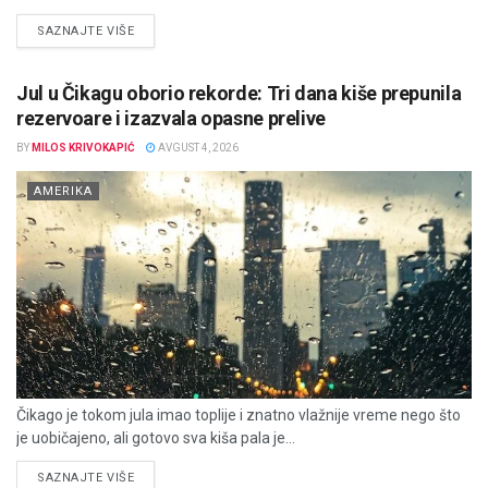
DETAILS
SAZNAJTE VIŠE
Jul u Čikagu oborio rekorde: Tri dana kiše prepunila
rezervoare i izazvala opasne prelive
BY
MILOS KRIVOKAPIĆ
AVGUST 4, 2026
AMERIKA
Čikago je tokom jula imao toplije i znatno vlažnije vreme nego što
je uobičajeno, ali gotovo sva kiša pala je...
DETAILS
SAZNAJTE VIŠE