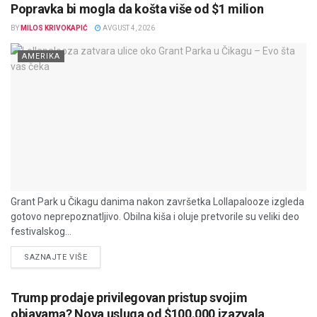
Popravka bi mogla da košta više od $1 milion
BY
MILOS KRIVOKAPIĆ
AVGUST 4, 2026
AMERIKA
Grant Park u Čikagu danima nakon završetka Lollapalooze izgleda
gotovo neprepoznatljivo. Obilna kiša i oluje pretvorile su veliki deo
festivalskog...
DETAILS
SAZNAJTE VIŠE
Trump prodaje privilegovan pristup svojim
objavama? Nova usluga od $100.000 izazvala