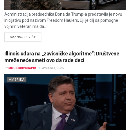
Administracija predsednika Donalda Trump-a predstavila je novu
inicijativu pod nazivom Freedom Haulers, čiji je cilj da pomogne
vojnim veteranima da...
DETAILS
SAZNAJTE VIŠE
Illinois udara na „zavisničke algoritme“: Društvene
mreže neće smeti ovo da rade deci
BY
MILOS KRIVOKAPIĆ
AVGUST 4, 2026
AMERIKA