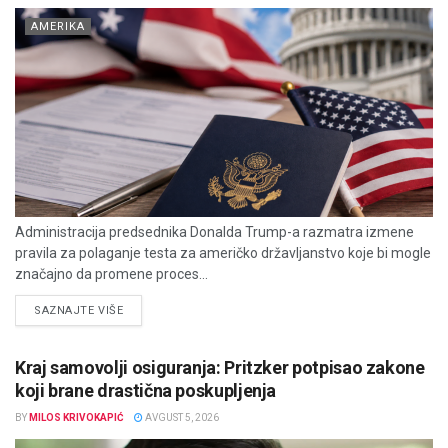
AMERIKA
Administracija predsednika Donalda Trump-a razmatra izmene
pravila za polaganje testa za američko državljanstvo koje bi mogle
značajno da promene proces...
DETAILS
SAZNAJTE VIŠE
Kraj samovolji osiguranja: Pritzker potpisao zakone
koji brane drastična poskupljenja
BY
MILOS KRIVOKAPIĆ
AVGUST 5, 2026