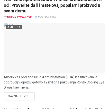
oči: Proverite da li imate ovaj popularni proizvod u
svom domu
BY
MILENA STEVANOVIĆ
AVGUST 4, 2026
AMERIKA
Američka Food and Drug Administration (FDA) klasifikovala je
dobrovoljni opoziv gotovo 12 miliona pakovanja Rohto Cooling Eye
Drops kao meru...
DETAILS
SAZNAJTE VIŠE