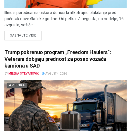
Illinois porodicama uskoro donosi kratkotrajno olakšanje pred
početak nove školske godine. Od petka, 7. avgusta, do nedelje, 16.
avgusta, važiće...
DETAILS
SAZNAJTE VIŠE
Trump pokrenuo program „Freedom Haulers“:
Veterani dobijaju prednost za posao vozača
kamiona u SAD
BY
MILENA STEVANOVIĆ
AVGUST 4, 2026
AMERIKA