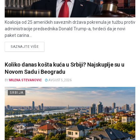
Koalicija od 25 američkih saveznih država pokrenula je tužbu protiv
administracije predsednika Donald Trump-a, tvrdeći da je novi
paket carina...
DETAILS
SAZNAJTE VIŠE
Koliko danas košta kuća u Srbiji? Najskuplje su u
Novom Sadu i Beogradu
BY
MILENA STEVANOVIĆ
AVGUST 5, 2026
SRBIJA