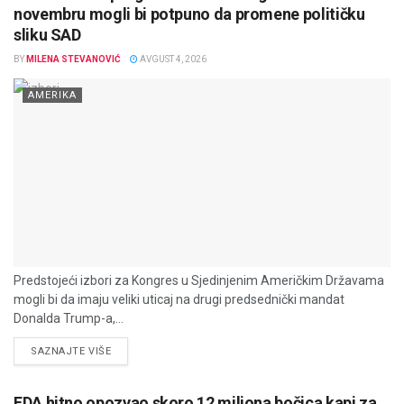
novembru mogli bi potpuno da promene političku
sliku SAD
BY
MILENA STEVANOVIĆ
AVGUST 4, 2026
AMERIKA
Predstojeći izbori za Kongres u Sjedinjenim Američkim Državama
mogli bi da imaju veliki uticaj na drugi predsednički mandat
Donalda Trump-a,...
DETAILS
SAZNAJTE VIŠE
FDA hitno opozvao skoro 12 miliona bočica kapi za