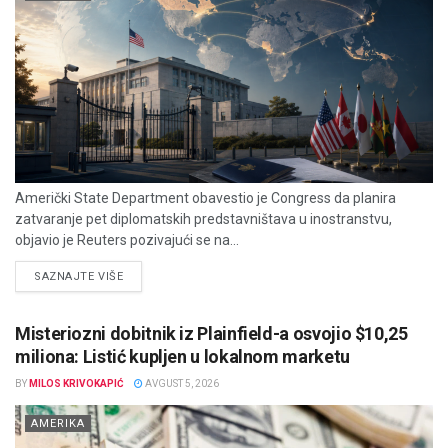
Američki State Department obavestio je Congress da planira
zatvaranje pet diplomatskih predstavništava u inostranstvu,
objavio je Reuters pozivajući se na...
DETAILS
SAZNAJTE VIŠE
Misteriozni dobitnik iz Plainfield-a osvojio $10,25
miliona: Listić kupljen u lokalnom marketu
BY
MILOS KRIVOKAPIĆ
AVGUST 5, 2026
AMERIKA