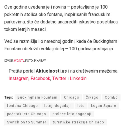
Ove godine uvedena je i novina – postavljeno je 100
pokretnih stolica oko fontane, inspirisanih francuskim
parkovima, što će dodatno unaprediti iskustvo posetilaca
tokom letnjih meseci.
Već se razmišlja i o narednoj godini, kada će Buckingham
Fountain obeležiti veliki jubilej – 100 godina postojanja.
IZVOR:
WGNTV
, FOTO: PIXABAY
Pratite portal
Aktuelnosti.us
i na društvenim mrežama
Instagram
,
Facebook
,
Twitter
i
Linkedin
.
Tags:
Buckingham Fountain
Chicago
Čikago
ComEd
fontana Chicago
letnji događaji
leto
Logan Square
početak leta Chicago
proleće leto događaji
Switch on to Summer
turističke atrakcije Chicago