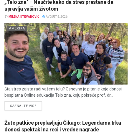
„Telo zna“ – Naučite kako da stres prestane da
upravlja vašim životom
BY
MILENA STEVANOVIĆ
AVGUST 5, 2026
AMERIKA
Šta stres zaista radi vašem telu? Osnovno je pitanje koje donosi
besplatna Online edukacija Telo zna, koju pokreće prof. dr...
DETAILS
SAZNAJTE VIŠE
Žute patkice preplavljuju Čikago: Legendarna trka
donosi spektakl na reci i vredne nagrade