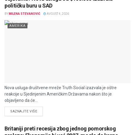
političku buru u SAD
BY
MILENA STEVANOVIĆ
AVGUST 4, 2026
AMERIKA
Nova usluga društvene mreže Truth Social izazvala je oštre
reakcije u Sjedinjenim Američkim Državama nakon što je
objavljeno da će...
DETAILS
SAZNAJTE VIŠE
Britaniji preti recesija zbog jednog pomorskog