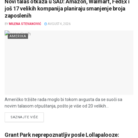
Novi talas otkaza u SAD: Amazon, Walmart, FedEx i
još 17 velikih kompanija planiraju smanjenje broja
zaposlenih
BY
MILENA STEVANOVIĆ
AVGUST 4, 2026
AMERIKA
Američko tržište rada moglo bi tokom avgusta da se suoči sa
novim talasom otpuštanja, pošto je više od 20 velikih...
DETAILS
SAZNAJTE VIŠE
Grant Park neprepoznatljiv posle Lollapalooze: