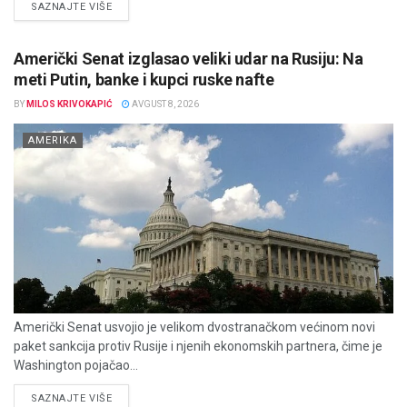
DETAILS
SAZNAJTE VIŠE
Američki Senat izglasao veliki udar na Rusiju: Na
meti Putin, banke i kupci ruske nafte
BY
MILOS KRIVOKAPIĆ
AVGUST 8, 2026
AMERIKA
Američki Senat usvojio je velikom dvostranačkom većinom novi
paket sankcija protiv Rusije i njenih ekonomskih partnera, čime je
Washington pojačao...
DETAILS
SAZNAJTE VIŠE