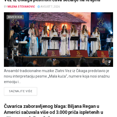
BY
MILENA STEVANOVIĆ
AVGUST 7, 2026
AMERIKA
Ansambl tradicionalne muzike Zlatni Vez iz Čikaga predstavio je
novu interpretaciju pesme „Mala kuća“, numere koja nosi snažnu
emociju i...
DETAILS
SAZNAJTE VIŠE
Čuvarica zaboravljenog blaga: Biljana Regan u
Americi sačuvala više od 3.000 priča ispletenih u