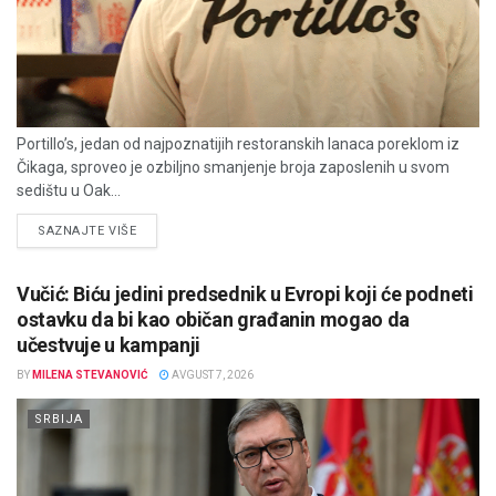
Portillo’s, jedan od najpoznatijih restoranskih lanaca poreklom iz
Čikaga, sproveo je ozbiljno smanjenje broja zaposlenih u svom
sedištu u Oak...
DETAILS
SAZNAJTE VIŠE
Vučić: Biću jedini predsednik u Evropi koji će podneti
ostavku da bi kao običan građanin mogao da
učestvuje u kampanji
BY
MILENA STEVANOVIĆ
AVGUST 7, 2026
SRBIJA