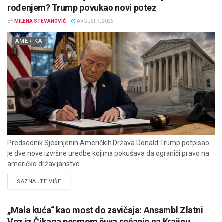
rođenjem? Trump povukao novi potez
BY
MILENA STEVANOVIĆ
AVGUST 7, 2026
AMERIKA
Predsednik Sjedinjenih Američkih Država Donald Trump potpisao
je dve nove izvršne uredbe kojima pokušava da ograniči pravo na
američko državljanstvo...
DETAILS
SAZNAJTE VIŠE
„Mala kuća“ kao most do zavičaja: Ansambl Zlatni
Vez iz Čikaga pesmom čuva sećanje na Krajinu