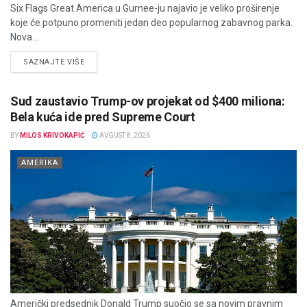
Six Flags Great America u Gurnee-ju najavio je veliko proširenje
koje će potpuno promeniti jedan deo popularnog zabavnog parka.
Nova...
DETAILS
SAZNAJTE VIŠE
Sud zaustavio Trump-ov projekat od $400 miliona:
Bela kuća ide pred Supreme Court
BY
MILOS KRIVOKAPIĆ
AVGUST 8, 2026
AMERIKA
Američki predsednik Donald Trump suočio se sa novim pravnim