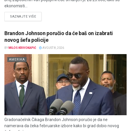
ekonomisti...
DETAILS
SAZNAJTE VIŠE
Brandon Johnson poručio da će baš on izabrati
novog šefa policije
BY
MILOS KRIVOKAPIĆ
AVGUST 8, 2026
AMERIKA
Gradonačelnik Čikaga Brandon Johnson poručio je da ne
namerava da čeka februarske izbore kako bi grad dobio novog