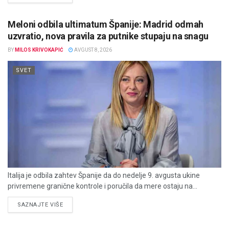
Meloni odbila ultimatum Španije: Madrid odmah
uzvratio, nova pravila za putnike stupaju na snagu
BY
MILOS KRIVOKAPIĆ
AVGUST 8, 2026
SVET
Italija je odbila zahtev Španije da do nedelje 9. avgusta ukine
privremene granične kontrole i poručila da mere ostaju na...
DETAILS
SAZNAJTE VIŠE