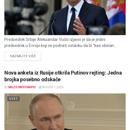
Predsednik Srbije Aleksandar Vučić izjavio je da je jedini
predsednik u Evropi koji će podneti ostavku da bi "kao običan...
DETAILS
SAZNAJTE VIŠE
Nova anketa iz Rusije otkrila Putinov rejting: Jedna
brojka posebno odskače
BY
MILOS KRIVOKAPIĆ
AVGUST 7, 2026
SVET