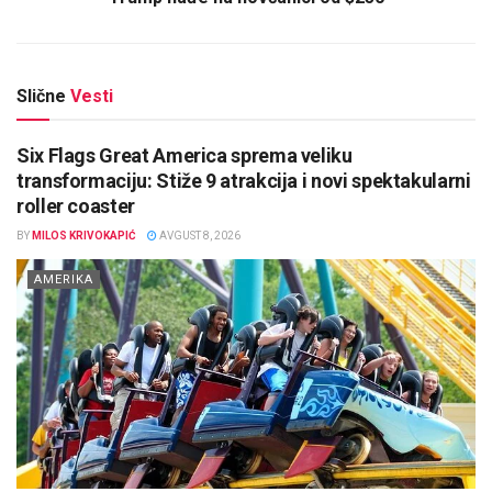
Slične
Vesti
Six Flags Great America sprema veliku
transformaciju: Stiže 9 atrakcija i novi spektakularni
roller coaster
BY
MILOS KRIVOKAPIĆ
AVGUST 8, 2026
AMERIKA