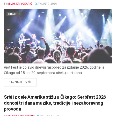
BY
MILOS KRIVOKAPIĆ
AVGUST 7, 2026
CIKAGO
Riot Fest je objavio dnevni raspored za izdanje 2026. godine, a
Čikago od 18. do 20. septembra očekuje tri dana...
DETAILS
SAZNAJTE VIŠE
Srbi iz cele Amerike stižu u Čikago: Serbfest 2026
donosi tri dana muzike, tradicije i nezaboravnog
provoda
BY
MILENA STEVANOVIĆ
AVGUST 7, 2026