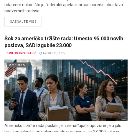
udarcem nakon što je federalni apelacioni sud naredio obustavu
nadzemnih radova...
DETAILS
SAZNAJTE VIŠE
Šok za američko tržište rada: Umesto 95.000 novih
poslova, SAD izgubile 23.000
BY
MILOS KRIVOKAPIĆ
AVGUST 8, 2026
AMERIKA
Američko tržište rada poslalo je iznenađujuće upozorenje u julu:
broj zaposlenih van poljoprivrede smanjen je za 23.000, iako su