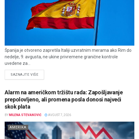
Španija je otvoreno zapretila Italiji uzvratnim merama ako Rim do
nedelje, 9. avgusta, ne ukine privremene granične kontrole
uvedene za...
DETAILS
SAZNAJTE VIŠE
Alarm na američkom tržištu rada: Zapošljavanje
prepolovljeno, ali promena posla donosi najveći
skok plata
BY
MILENA STEVANOVIĆ
AVGUST 7, 2026
AMERIKA