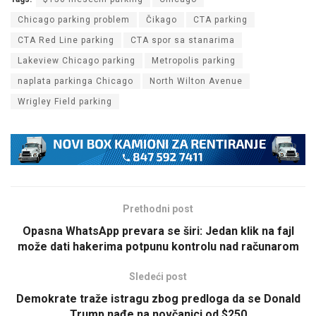
Chicago parking problem
Čikago
CTA parking
CTA Red Line parking
CTA spor sa stanarima
Lakeview Chicago parking
Metropolis parking
naplata parkinga Chicago
North Wilton Avenue
Wrigley Field parking
Prethodni post
Opasna WhatsApp prevara se širi: Jedan klik na fajl
može dati hakerima potpunu kontrolu nad računarom
Sledeći post
Demokrate traže istragu zbog predloga da se Donald
Trump nađe na novčanici od $250