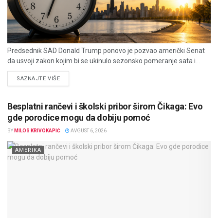
Predsednik SAD Donald Trump ponovo je pozvao američki Senat
da usvoji zakon kojim bi se ukinulo sezonsko pomeranje sata i...
DETAILS
SAZNAJTE VIŠE
Besplatni rančevi i školski pribor širom Čikaga: Evo
gde porodice mogu da dobiju pomoć
BY
MILOS KRIVOKAPIĆ
AVGUST 6, 2026
AMERIKA