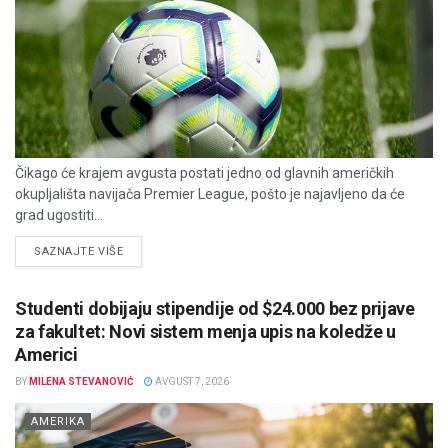
Čikago će krajem avgusta postati jedno od glavnih američkih
okupljališta navijača Premier League, pošto je najavljeno da će
grad ugostiti...
DETAILS
SAZNAJTE VIŠE
Studenti dobijaju stipendije od $24.000 bez prijave
za fakultet: Novi sistem menja upis na koledže u
Americi
BY
MILENA STEVANOVIĆ
AVGUST 7, 2026
AMERIKA