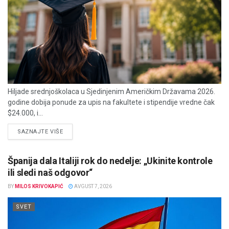
Hiljade srednjoškolaca u Sjedinjenim Američkim Državama 2026.
godine dobija ponude za upis na fakultete i stipendije vredne čak
$24.000, i...
DETAILS
SAZNAJTE VIŠE
Španija dala Italiji rok do nedelje: „Ukinite kontrole
ili sledi naš odgovor“
BY
MILOS KRIVOKAPIĆ
AVGUST 7, 2026
SVET