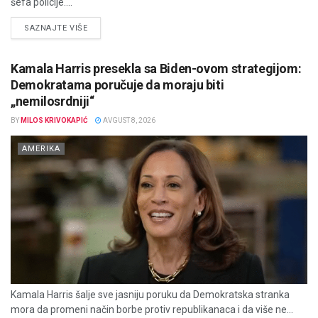
šefa policije....
DETAILS
SAZNAJTE VIŠE
Kamala Harris presekla sa Biden-ovom strategijom:
Demokratama poručuje da moraju biti
„nemilosrdniji“
BY
MILOS KRIVOKAPIĆ
AVGUST 8, 2026
AMERIKA
Kamala Harris šalje sve jasniju poruku da Demokratska stranka
mora da promeni način borbe protiv republikanaca i da više ne...