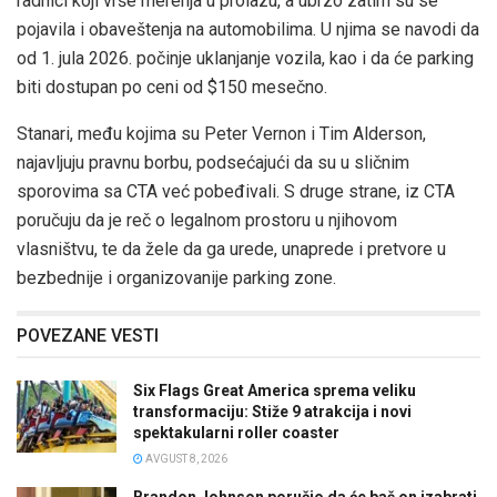
radnici koji vrše merenja u prolazu, a ubrzo zatim su se
pojavila i obaveštenja na automobilima. U njima se navodi da
od 1. jula 2026. počinje uklanjanje vozila, kao i da će parking
biti dostupan po ceni od $150 mesečno.
Stanari, među kojima su Peter Vernon i Tim Alderson,
najavljuju pravnu borbu, podsećajući da su u sličnim
sporovima sa CTA već pobeđivali. S druge strane, iz CTA
poručuju da je reč o legalnom prostoru u njihovom
vlasništvu, te da žele da ga urede, unaprede i pretvore u
bezbednije i organizovanije parking zone.
POVEZANE VESTI
Six Flags Great America sprema veliku
transformaciju: Stiže 9 atrakcija i novi
spektakularni roller coaster
AVGUST 8, 2026