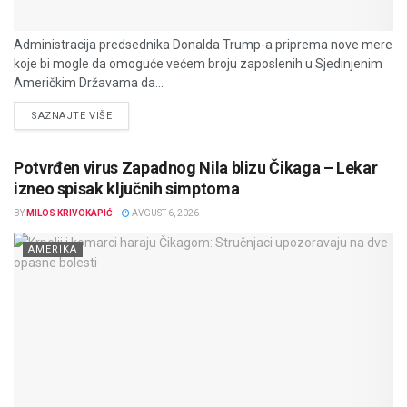
Administracija predsednika Donalda Trump-a priprema nove mere
koje bi mogle da omoguće većem broju zaposlenih u Sjedinjenim
Američkim Državama da...
DETAILS
SAZNAJTE VIŠE
Potvrđen virus Zapadnog Nila blizu Čikaga – Lekar
izneo spisak ključnih simptoma
BY
MILOS KRIVOKAPIĆ
AVGUST 6, 2026
AMERIKA