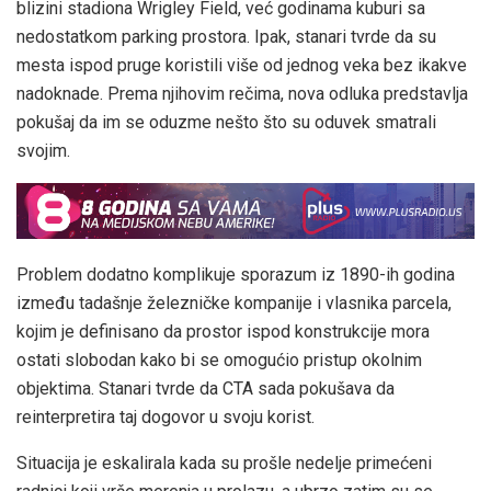
blizini stadiona Wrigley Field, već godinama kuburi sa
nedostatkom parking prostora. Ipak, stanari tvrde da su
mesta ispod pruge koristili više od jednog veka bez ikakve
nadoknade. Prema njihovim rečima, nova odluka predstavlja
pokušaj da im se oduzme nešto što su oduvek smatrali
svojim.
Problem dodatno komplikuje sporazum iz 1890-ih godina
između tadašnje železničke kompanije i vlasnika parcela,
kojim je definisano da prostor ispod konstrukcije mora
ostati slobodan kako bi se omogućio pristup okolnim
objektima. Stanari tvrde da CTA sada pokušava da
reinterpretira taj dogovor u svoju korist.
Situacija je eskalirala kada su prošle nedelje primećeni