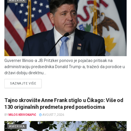
AMERIKA
Guverner Illinois-a JB Pritzker ponovo je pojačao pritisak na
administraciju predsednika Donald Trump-a, tražeći da porodice u
državi dobiju direktnu...
DETAILS
SAZNAJTE VIŠE
Tajno skrovište Anne Frank stiglo u Čikago: Više od
130 originalnih predmeta pred posetiocima
BY
MILOS KRIVOKAPIĆ
AVGUST 7, 2026
AMERIKA