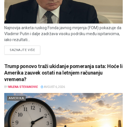
Najnovija anketa ruskog Fonda javnog mnjenja (FOM) pokazuje da
Vladimir Putin i dalje zadržava visoku podršku među ispitanicima,
iako rezultati...
DETAILS
SAZNAJTE VIŠE
Trump ponovo traži ukidanje pomeranja sata: Hoće li
Amerika zauvek ostati na letnjem računanju
vremena?
BY
MILENA STEVANOVIĆ
AVGUST 6, 2026
AMERIKA