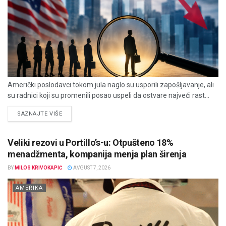
Američki poslodavci tokom jula naglo su usporili zapošljavanje, ali
su radnici koji su promenili posao uspeli da ostvare najveći rast...
DETAILS
SAZNAJTE VIŠE
Veliki rezovi u Portillo’s-u: Otpušteno 18%
menadžmenta, kompanija menja plan širenja
BY
MILOS KRIVOKAPIĆ
AVGUST 7, 2026
AMERIKA