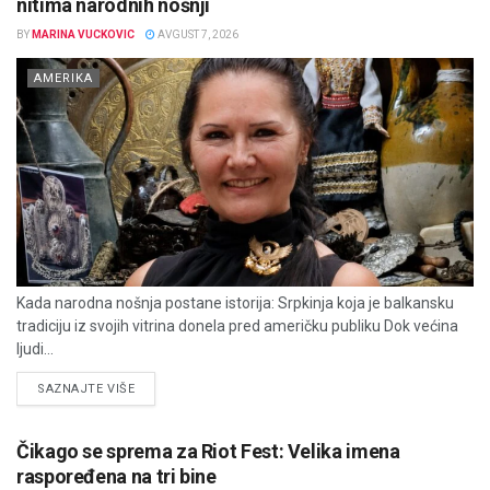
nitima narodnih nošnji
BY
MARINA VUCKOVIC
AVGUST 7, 2026
AMERIKA
Kada narodna nošnja postane istorija: Srpkinja koja je balkansku
tradiciju iz svojih vitrina donela pred američku publiku Dok većina
ljudi...
DETAILS
SAZNAJTE VIŠE
Čikago se sprema za Riot Fest: Velika imena
raspoređena na tri bine