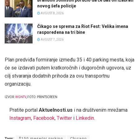
Brandon Johnson poručio da će baš on izabrati
novog šefa policije
AVGUST 8, 2026
Čikago se sprema za Riot Fest: Velika imena
raspoređena na tri bine
AVGUST 7, 2026
Plan predviđa formiranje između 35 i 40 parking mesta, koja
će se izdavati putem kratkoročnih i dugoročnih ugovora, uz
cilj stvaranja dodatnih prihoda za ovu transportnu
organizaciju.
IZVOR:
WGNTV
, FOTO: PRINTSCREEN
Pratite portal
Aktuelnosti.us
i na društvenim mrežama
Instagram
,
Facebook
,
Twitter
i
Linkedin
.
Tags:
$150 mesečni parking
Chicago