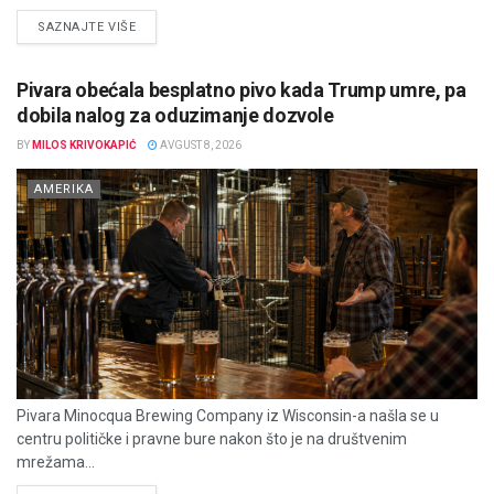
DETAILS
SAZNAJTE VIŠE
Pivara obećala besplatno pivo kada Trump umre, pa
dobila nalog za oduzimanje dozvole
BY
MILOS KRIVOKAPIĆ
AVGUST 8, 2026
AMERIKA
Pivara Minocqua Brewing Company iz Wisconsin-a našla se u
centru političke i pravne bure nakon što je na društvenim
mrežama...