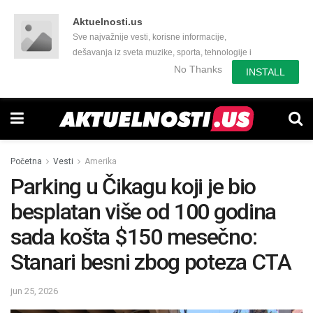
Aktuelnosti.us
Sve najvažnije vesti, korisne informacije,
dešavanja iz sveta muzike, sporta, tehnologije i
još mnogo toga zanimljivog.
No Thanks
INSTALL
Početna
Vesti
Amerika
Parking u Čikagu koji je bio
besplatan više od 100 godina
sada košta $150 mesečno:
Stanari besni zbog poteza CTA
jun 25, 2026