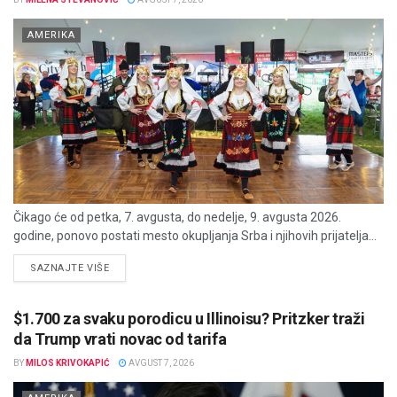
AMERIKA
Čikago će od petka, 7. avgusta, do nedelje, 9. avgusta 2026.
godine, ponovo postati mesto okupljanja Srba i njihovih prijatelja...
DETAILS
SAZNAJTE VIŠE
$1.700 za svaku porodicu u Illinoisu? Pritzker traži
da Trump vrati novac od tarifa
BY
MILOS KRIVOKAPIĆ
AVGUST 7, 2026