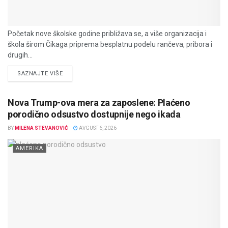
Početak nove školske godine približava se, a više organizacija i
škola širom Čikaga priprema besplatnu podelu rančeva, pribora i
drugih...
DETAILS
SAZNAJTE VIŠE
Nova Trump-ova mera za zaposlene: Plaćeno
porodično odsustvo dostupnije nego ikada
BY
MILENA STEVANOVIĆ
AVGUST 6, 2026
AMERIKA