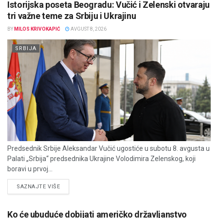
Istorijska poseta Beogradu: Vučić i Zelenski otvaraju
tri važne teme za Srbiju i Ukrajinu
BY
MILOS KRIVOKAPIĆ
AVGUST 8, 2026
SRBIJA
Predsednik Srbije Aleksandar Vučić ugostiće u subotu 8. avgusta u
Palati „Srbija“ predsednika Ukrajine Volodimira Zelenskog, koji
boravi u prvoj...
DETAILS
SAZNAJTE VIŠE
Ko će ubuduće dobijati američko državljanstvo