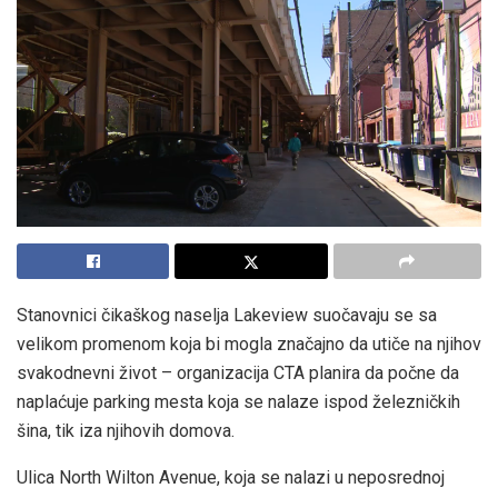
Stanovnici čikaškog naselja Lakeview suočavaju se sa
velikom promenom koja bi mogla značajno da utiče na njihov
svakodnevni život – organizacija CTA planira da počne da
naplaćuje parking mesta koja se nalaze ispod železničkih
šina, tik iza njihovih domova.
Ulica North Wilton Avenue, koja se nalazi u neposrednoj