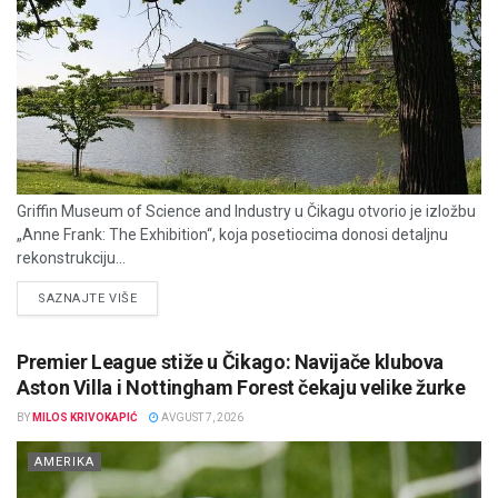
Griffin Museum of Science and Industry u Čikagu otvorio je izložbu
„Anne Frank: The Exhibition“, koja posetiocima donosi detaljnu
rekonstrukciju...
DETAILS
SAZNAJTE VIŠE
Premier League stiže u Čikago: Navijače klubova
Aston Villa i Nottingham Forest čekaju velike žurke
BY
MILOS KRIVOKAPIĆ
AVGUST 7, 2026
AMERIKA