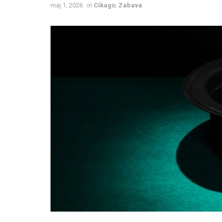
maj 1, 2026
in
Cikago
,
Zabava