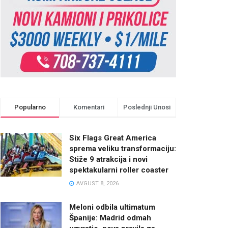
Popularno
Komentari
Poslednji Unosi
Six Flags Great America
sprema veliku transformaciju:
Stiže 9 atrakcija i novi
spektakularni roller coaster
AVGUST 8, 2026
Meloni odbila ultimatum
Španije: Madrid odmah