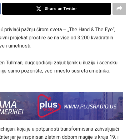
Share on Twitter
eć privlači pažnju širom sveta – „The Hand & The Eye“,
ivni projekat prostire se na više od 3.200 kvadratnih
ve i umetnosti.
n Tullman, dugogodišnji zaljubljenik u iluziju i scensku
i nije samo pozorište, već i mesto susreta umetnika,
ichigan, koja je u potpunosti transformisana zahvaljujući
erijer je inspirisan zlatnim dobom magije s kraja 19. i