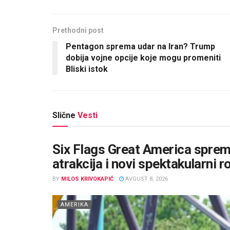
Prethodni post
Pentagon sprema udar na Iran? Trump
dobija vojne opcije koje mogu promeniti
Bliski istok
Slične
Vesti
Six Flags Great America sprema
atrakcija i novi spektakularni r
BY
MILOS KRIVOKAPIĆ
AVGUST 8, 2026
AMERIKA