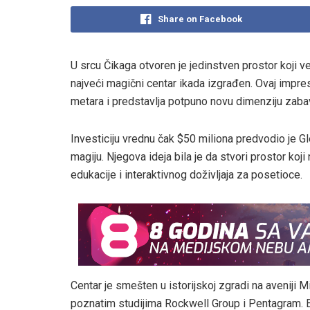
Share on Facebook
U srcu Čikaga otvoren je jedinstven prostor koji v
najveći magični centar ikada izgrađen. Ovaj impres
metara i predstavlja potpuno novu dimenziju zaba
Investiciju vrednu čak $50 miliona predvodio je Gle
magiju. Njegova ideja bila je da stvori prostor koj
edukacije i interaktivnog doživljaja za posetioce.
Centar je smešten u istorijskoj zgradi na aveniji M
poznatim studijima Rockwell Group i Pentagram. Ent