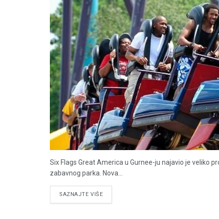
Six Flags Great America u Gurnee-ju najavio je veliko 
zabavnog parka. Nova...
DETAILS
SAZNAJTE VIŠE