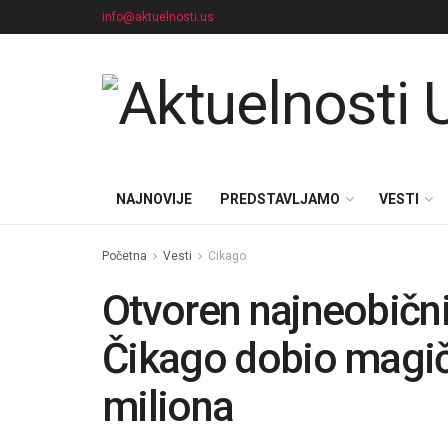
info@aktuelnosti.us
NAJNOVIJE
PREDSTAVLJAMO
VESTI
Početna
Vesti
Cikago
Otvoren najneobičnij
Čikago dobio magič
miliona