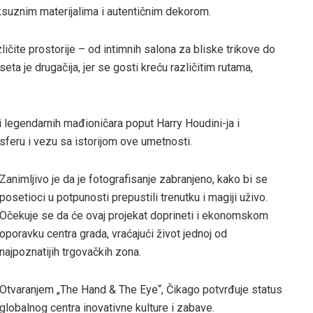
uksuznim materijalima i autentičnim dekorom.
ličite prostorije – od intimnih salona za bliske trikove do
ta je drugačija, jer se gosti kreću različitim rutama,
i legendarnih mađioničara poput Harry Houdini-ja i
feru i vezu sa istorijom ove umetnosti.
Zanimljivo je da je fotografisanje zabranjeno, kako bi se
posetioci u potpunosti prepustili trenutku i magiji uživo.
Očekuje se da će ovaj projekat doprineti i ekonomskom
oporavku centra grada, vraćajući život jednoj od
najpoznatijih trgovačkih zona.
Otvaranjem „The Hand & The Eye“, Čikago potvrđuje status
globalnog centra inovativne kulture i zabave.