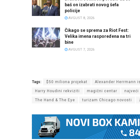
baš on izabrati novog šefa
policije
AVGUST 8, 2026
Čikago se sprema za Riot Fest:
Velika imena raspoređena na tri
bine
AVGUST 7, 2026
Tags:
$50 miliona projekat
Alexander Herrmann is
Harry Houdini rekviziti
magični centar
najveći
The Hand & The Eye
turizam Chicago novosti