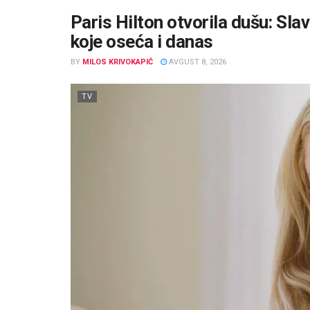
Paris Hilton otvorila dušu: Slava
koje oseća i danas
BY
MILOS KRIVOKAPIĆ
AVGUST 8, 2026
TV