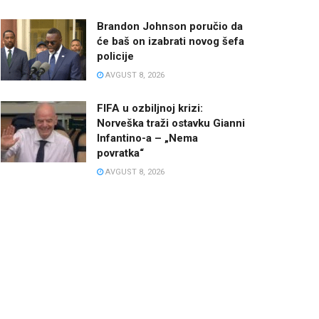
Brandon Johnson poručio da
će baš on izabrati novog šefa
policije
AVGUST 8, 2026
FIFA u ozbiljnoj krizi:
Norveška traži ostavku Gianni
Infantino-a – „Nema
povratka“
AVGUST 8, 2026