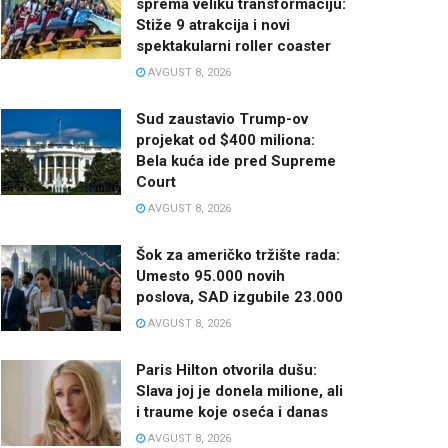
sprema veliku transformaciju:
Stiže 9 atrakcija i novi
spektakularni roller coaster
AVGUST 8, 2026
Sud zaustavio Trump-ov
projekat od $400 miliona:
Bela kuća ide pred Supreme
Court
AVGUST 8, 2026
Šok za američko tržište rada:
Umesto 95.000 novih
poslova, SAD izgubile 23.000
AVGUST 8, 2026
Paris Hilton otvorila dušu:
Slava joj je donela milione, ali
i traume koje oseća i danas
AVGUST 8, 2026