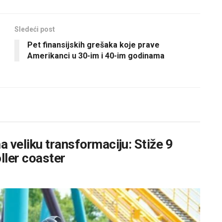
Sledeći post
Pet finansijskih grešaka koje prave
Amerikanci u 30-im i 40-im godinama
 veliku transformaciju: Stiže 9
oller coaster