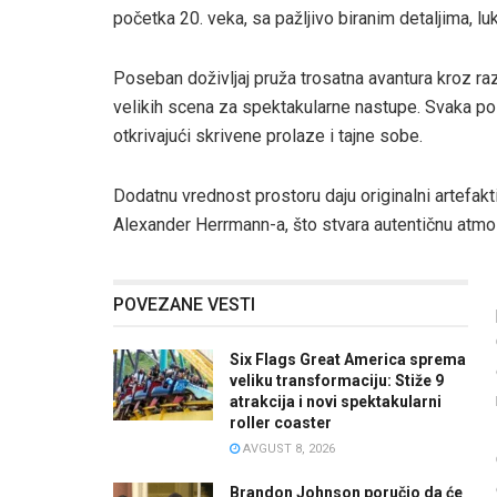
početka 20. veka, sa pažljivo biranim detaljima, l
Poseban doživljaj pruža trosatna avantura kroz raz
velikih scena za spektakularne nastupe. Svaka pose
otkrivajući skrivene prolaze i tajne sobe.
Dodatnu vrednost prostoru daju originalni artefakt
Alexander Herrmann-a, što stvara autentičnu atmos
POVEZANE VESTI
Six Flags Great America sprema
veliku transformaciju: Stiže 9
atrakcija i novi spektakularni
roller coaster
AVGUST 8, 2026
Brandon Johnson poručio da će