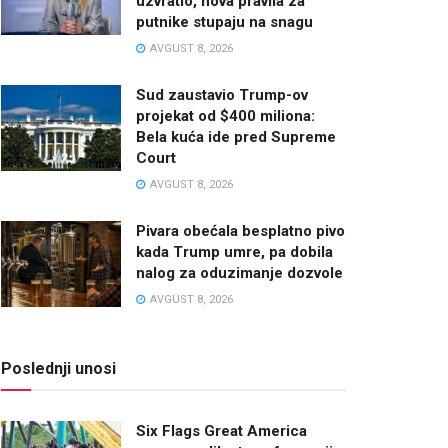
uzvratio, nova pravila za
putnike stupaju na snagu
AVGUST 8, 2026
Sud zaustavio Trump-ov
projekat od $400 miliona:
Bela kuća ide pred Supreme
Court
AVGUST 8, 2026
Pivara obećala besplatno pivo
kada Trump umre, pa dobila
nalog za oduzimanje dozvole
AVGUST 8, 2026
Poslednji unosi
Six Flags Great America