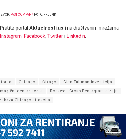
IZVOR:
FAST COMPANY
, FOTO: FREEPIK
Pratite portal
Aktuelnosti.us
i na društvenim mrežama
Instagram
,
Facebook
,
Twitter
i
Linkedin
.
torija
Chicago
Čikago
Glen Tullman investicija
 magični centar sveta
Rockwell Group Pentagram dizajn
zabava Chicago atrakcija