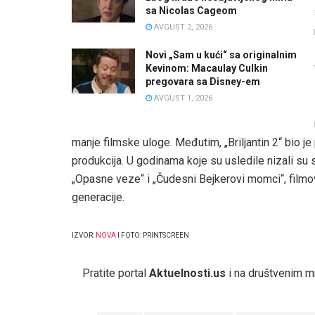
sa Nicolas Cageom
AVGUST 2, 2026
Novi „Sam u kući“ sa originalnim
Kevinom: Macaulay Culkin
pregovara sa Disney-em
AVGUST 1, 2026
manje filmske uloge. Međutim, „Briljantin 2“ bio je p
produkcija. U godinama koje su usledile nizali su s
„Opasne veze“ i „Čudesni Bejkerovi momci“, filmov
generacije.
IZVOR:
NOVA
I FOTO: PRINTSCREEN
Pratite portal
Aktuelnosti.us
i na društvenim 