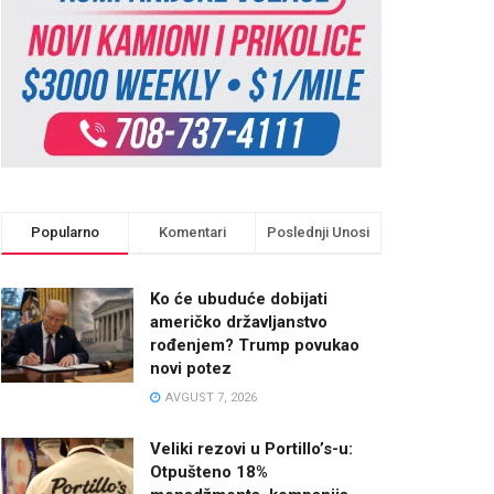
Popularno
Komentari
Poslednji Unosi
Ko će ubuduće dobijati
američko državljanstvo
rođenjem? Trump povukao
novi potez
AVGUST 7, 2026
Veliki rezovi u Portillo’s-u:
Otpušteno 18%