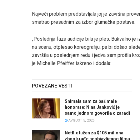
Najveći problem predstavljala joj je završna prove
smatrao presudnim za izbor glumačke postave.
„Poslednja faza audicije bila je ples. Bukvalno je
na scenu, otplesao koreografiju, pa bi došao sle
završila u poslednjem redu i jedva sam prošla kro
je Michelle Pfeiffer iskreno i dodala:
POVEZANE VESTI
Snimala sam za baš male
honorare: Nina Janković je
samo jednom govorila o zaradi
AVGUST 5, 2026
Netflix tužen za $105 miliona
zbog krađe neobjavljenog filma