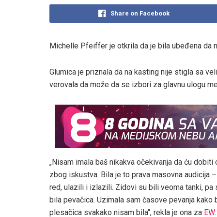
Share on Facebook
Michelle Pfeiffer je otkrila da je bila ubeđena da ne
Glumica je priznala da na kasting nije stigla sa ve
verovala da može da se izbori za glavnu ulogu me
„Nisam imala baš nikakva očekivanja da ću dobiti
zbog iskustva. Bila je to prava masovna audicija – 
red, ulazili i izlazili. Zidovi su bili veoma tanki, 
bila pevačica. Uzimala sam časove pevanja kako b
plesačica svakako nisam bila“, rekla je ona za
EW
.