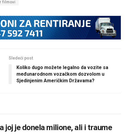
r filmovi
Sledeći post
Koliko dugo možete legalno da vozite sa
međunarodnom vozačkom dozvolom u
Sjedinjenim Američkim Državama?
 joj je donela milione, ali i traume