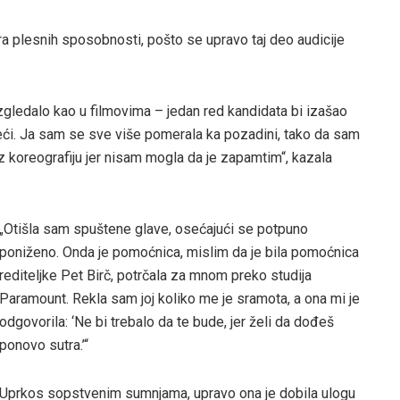
ra plesnih sposobnosti, pošto se upravo taj deo audicije
 izgledalo kao u filmovima – jedan red kandidata bi izašao
deći. Ja sam se sve više pomerala ka pozadini, tako da sam
z koreografiju jer nisam mogla da je zapamtim“, kazala
„Otišla sam spuštene glave, osećajući se potpuno
poniženo. Onda je pomoćnica, mislim da je bila pomoćnica
rediteljke Pet Birč, potrčala za mnom preko studija
Paramount. Rekla sam joj koliko me je sramota, a ona mi je
odgovorila: ‘Ne bi trebalo da te bude, jer želi da dođeš
ponovo sutra.’“
Uprkos sopstvenim sumnjama, upravo ona je dobila ulogu