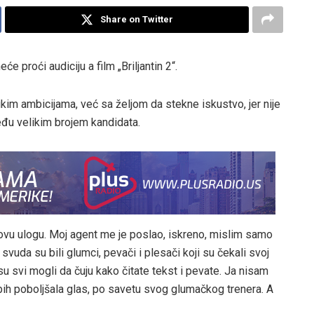
Share on Twitter
će proći audiciju a film „Briljantin 2“.
likim ambicijama, već sa željom da stekne iskustvo, jer nije
đu velikim brojem kandidata.
 ovu ulogu. Moj agent me je poslao, iskreno, mislim samo
svuda su bili glumci, pevači i plesači koji su čekali svoj
pa su svi mogli da čuju kako čitate tekst i pevate. Ja nisam
ih poboljšala glas, po savetu svog glumačkog trenera. A