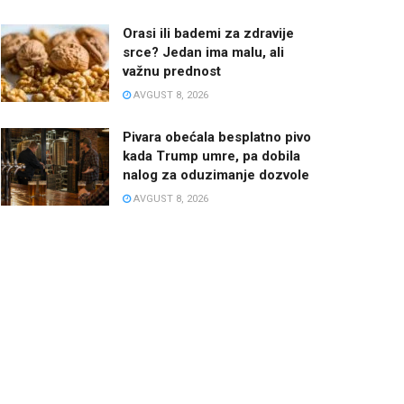
Orasi ili bademi za zdravije
srce? Jedan ima malu, ali
važnu prednost
AVGUST 8, 2026
Pivara obećala besplatno pivo
kada Trump umre, pa dobila
nalog za oduzimanje dozvole
AVGUST 8, 2026