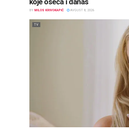
koje oseća i danas
BY
MILOS KRIVOKAPIĆ
AVGUST 8, 2026
TV