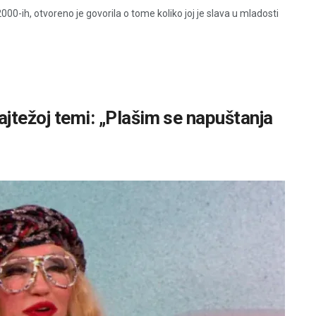
2000-ih, otvoreno je govorila o tome koliko joj je slava u mladosti
jtežoj temi: „Plašim se napuštanja