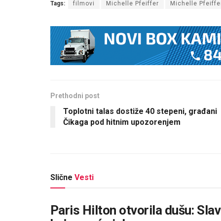
Tags:
filmovi
Michelle Pfeiffer
Michelle Pfeiffe
Prethodni post
Toplotni talas dostiže 40 stepeni, građani
Čikaga pod hitnim upozorenjem
Slične
Vesti
Paris Hilton otvorila dušu: Slava