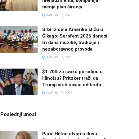
menadžmenta, kompanija
menja plan širenja
AVGUST 7, 2026
Srbi iz cele Amerike stižu u
Čikago: Serbfest 2026 donosi
tri dana muzike, tradicije i
nezaboravnog provoda
AVGUST 7, 2026
$1.700 za svaku porodicu u
Illinoisu? Pritzker traži da
Trump vrati novac od tarifa
AVGUST 7, 2026
Poslednji unosi
Paris Hilton otvorila dušu: