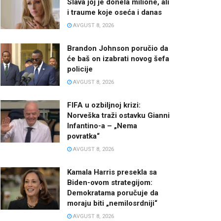
Slava joj je donela milione, ali
i traume koje oseća i danas
AVGUST 8, 2026
Brandon Johnson poručio da
će baš on izabrati novog šefa
policije
AVGUST 8, 2026
FIFA u ozbiljnoj krizi:
Norveška traži ostavku Gianni
Infantino-a – „Nema
povratka“
AVGUST 8, 2026
Kamala Harris presekla sa
Biden-ovom strategijom:
Demokratama poručuje da
moraju biti „nemilosrdniji“
AVGUST 8, 2026