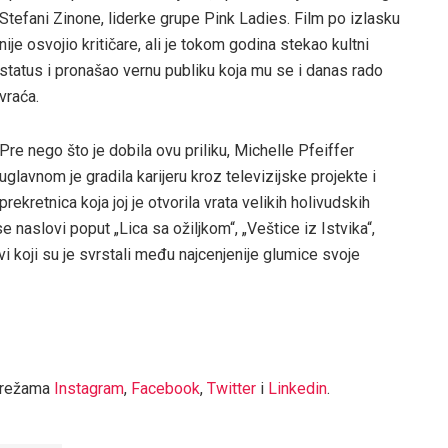
Stefani Zinone, liderke grupe Pink Ladies. Film po izlasku
nije osvojio kritičare, ali je tokom godina stekao kultni
status i pronašao vernu publiku koja mu se i danas rado
vraća.
Pre nego što je dobila ovu priliku, Michelle Pfeiffer
uglavnom je gradila karijeru kroz televizijske projekte i
rekretnica koja joj je otvorila vrata velikih holivudskih
e naslovi poput „Lica sa ožiljkom“, „Veštice iz Istvika“,
i koji su je svrstali među najcenjenije glumice svoje
mrežama
Instagram
,
Facebook
,
Twitter
i
Linkedin
.