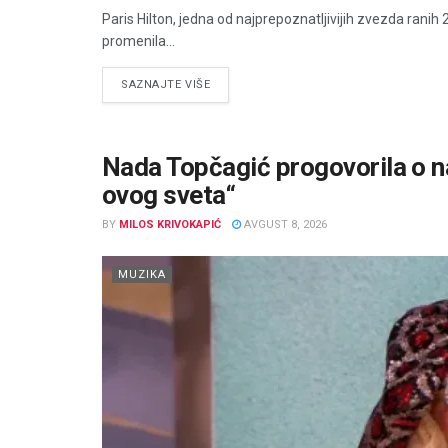
Paris Hilton, jedna od najprepoznatljivijih zvezda ranih 
promenila...
DETAILS
SAZNAJTE VIŠE
Nada Topčagić progovorila o na
ovog sveta“
BY
MILOS KRIVOKAPIĆ
AVGUST 8, 2026
MUZIKA