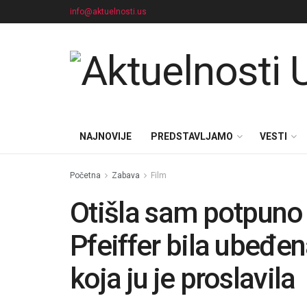
info@aktuelnosti.us
NAJNOVIJE
PREDSTAVLJAMO
VESTI
Početna
Zabava
Film
Otišla sam potpuno
Pfeiffer bila ubeđen
koja ju je proslavila