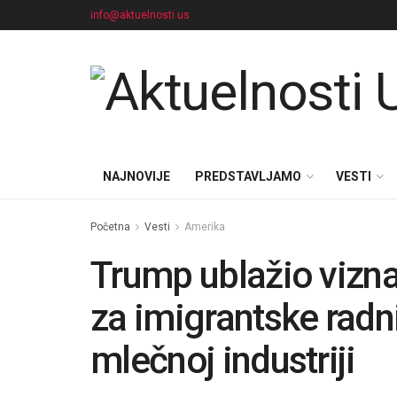
info@aktuelnosti.us
NAJNOVIJE
PREDSTAVLJAMO
VESTI
Početna
Vesti
Amerika
Trump ublažio vizna 
za imigrantske radn
mlečnoj industriji