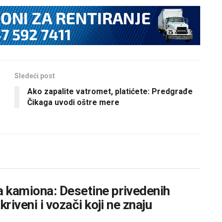
Sledeći post
Ako zapalite vatromet, platićete: Predgrađe
Čikaga uvodi oštre mere
 kamiona: Desetine privedenih
riveni i vozači koji ne znaju