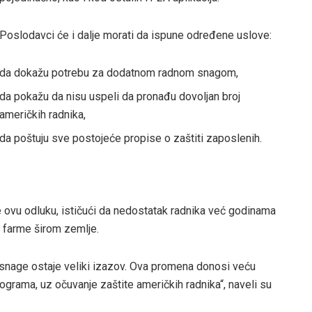
Poslodavci će i dalje morati da ispune određene uslove:
da dokažu potrebu za dodatnom radnom snagom,
da pokažu da nisu uspeli da pronađu dovoljan broj
američkih radnika,
da poštuju sve postojeće propise o zaštiti zaposlenih.
e ovu odluku, ističući da nedostatak radnika već godinama
 farme širom zemlje.
nage ostaje veliki izazov. Ova promena donosi veću
ograma, uz očuvanje zaštite američkih radnika“, naveli su