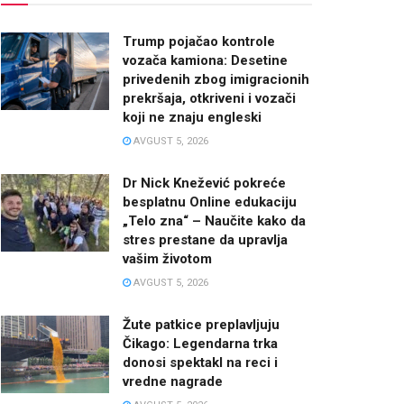
Trump pojačao kontrole
vozača kamiona: Desetine
privedenih zbog imigracionih
prekršaja, otkriveni i vozači
koji ne znaju engleski
AVGUST 5, 2026
Dr Nick Knežević pokreće
besplatnu Online edukaciju
„Telo zna“ – Naučite kako da
stres prestane da upravlja
vašim životom
AVGUST 5, 2026
Žute patkice preplavljuju
Čikago: Legendarna trka
donosi spektakl na reci i
vredne nagrade