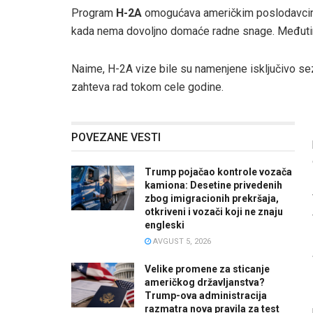
Program
H-2A
omogućava američkim poslodavcima
kada nema dovoljno domaće radne snage. Međutim,
Naime, H-2A vize bile su namenjene isključivo s
zahteva rad tokom cele godine.
POVEZANE VESTI
Trump pojačao kontrole vozača
kamiona: Desetine privedenih
zbog imigracionih prekršaja,
otkriveni i vozači koji ne znaju
engleski
AVGUST 5, 2026
Velike promene za sticanje
američkog državljanstva?
Trump-ova administracija
razmatra nova pravila za test