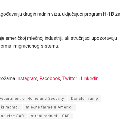
agođavanju drugih radnih viza, uključujući program
H-1B
za
 američkoj mlečnoj industriji, ali stručnjaci upozoravaju
forma imigracionog sistema.
mrežama
Instagram
,
Facebook
,
Twitter
i
Linkedin
.
Department of Homeland Security
Donald Trump
ki radnici
mlečne farme u Americi
dne vize SAD
strani radnici u SAD