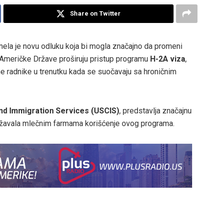
Share on Twitter
ela je novu odluku koja bi mogla značajno da promeni
ne Američke Države proširuju pristup programu
H-2A viza
,
e radnike u trenutku kada se suočavaju sa hroničnim
and Immigration Services (USCIS)
, predstavlja značajnu
žavala mlečnim farmama korišćenje ovog programa.