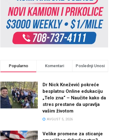
Popularno
Komentari
Poslednji Unosi
Dr Nick Knežević pokreće
besplatnu Online edukaciju
„Telo zna“ – Naučite kako da
stres prestane da upravlja
vašim životom
AVGUST 5, 2026
Velike promene za sticanje