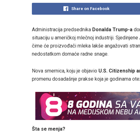
Share on Facebook
Administracija predsednika
Donalda Trump-a
don
situaciju u američkoj mlečnoj industriji. Sjedinje
čime će proizvođači mleka lakše angažovati stran
nedostatkom domaće radne snage.
Nova smernica, koju je objavio
U.S. Citizenship 
promenu dosadašnje prakse koja je godinama ote
Šta se menja?