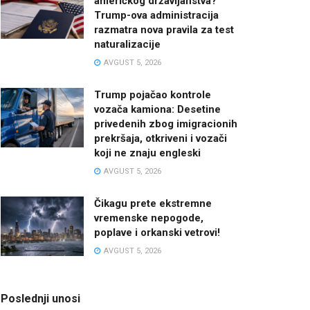
američkog državljanstva?
Trump-ova administracija
razmatra nova pravila za test
naturalizacije
AVGUST 5, 2026
Trump pojačao kontrole
vozača kamiona: Desetine
privedenih zbog imigracionih
prekršaja, otkriveni i vozači
koji ne znaju engleski
AVGUST 5, 2026
Čikagu prete ekstremne
vremenske nepogode,
poplave i orkanski vetrovi!
AVGUST 5, 2026
Poslednji unosi