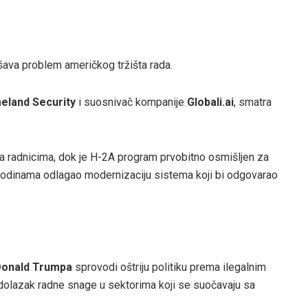
šava problem američkog tržišta rada.
eland Security
i suosnivač kompanije
Globali.ai
, smatra
za radnicima, dok je H-2A program prvobitno osmišljen za
odinama odlagao modernizaciju sistema koji bi odgovarao
onald Trumpa
sprovodi oštriju politiku prema ilegalnim
dolazak radne snage u sektorima koji se suočavaju sa