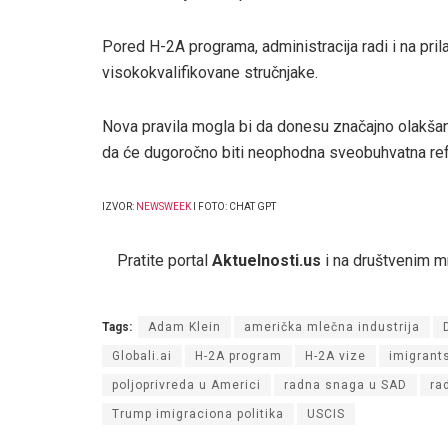
Pored H-2A programa, administracija radi i na pril
visokokvalifikovane stručnjake.
Nova pravila mogla bi da donesu značajno olakšanje
da će dugoročno biti neophodna sveobuhvatna re
IZVOR:
NEWSWEEK
I FOTO: CHAT GPT
Pratite portal
Aktuelnosti.us
i na društvenim 
Tags:
Adam Klein
američka mlečna industrija
Globali.ai
H-2A program
H-2A vize
imigrants
poljoprivreda u Americi
radna snaga u SAD
ra
Trump imigraciona politika
USCIS