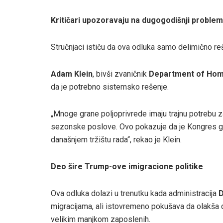
Kritičari upozoravaju na dugogodišnji problem
Stručnjaci ističu da ova odluka samo delimično re
Adam Klein
, bivši zvaničnik
Department of Hom
da je potrebno sistemsko rešenje.
„Mnoge grane poljoprivrede imaju trajnu potrebu 
sezonske poslove. Ovo pokazuje da je Kongres g
današnjem tržištu rada“, rekao je Klein.
Deo šire Trump-ove imigracione politike
Ova odluka dolazi u trenutku kada administracija
D
migracijama, ali istovremeno pokušava da olakša 
velikim manjkom zaposlenih.