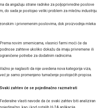
 da angažuju strane radnike za poljoprivredne poslove
 do sada je postojao veliki problem za mlečnu industriju.
ezonskim i privremenim poslovima, dok proizvodnja mleka
Prema novim smernicama, vlasnici farmi moći će da
podnose zahteve ukoliko dokažu da imaju privremene ili
ograničene potrebe za dodatnim radnicima.
Važno je naglasiti da nije uvedena nova kategorija viza,
već je samo promenjeno tumačenje postojećih propisa.
Svaki zahtev će se pojedinačno razmatrati
Federalne vlasti navode da će svaki zahtev biti analiziran
pojedinačno, kao i kod ostalih H-2A aplikacija.