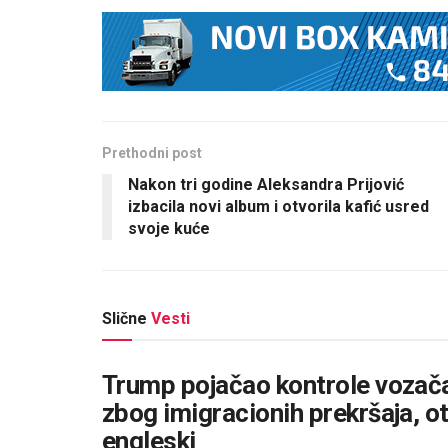
Prethodni post
Nakon tri godine Aleksandra Prijović
izbacila novi album i otvorila kafić usred
svoje kuće
Slične
Vesti
Trump pojačao kontrole vozača
zbog imigracionih prekršaja, otk
engleski