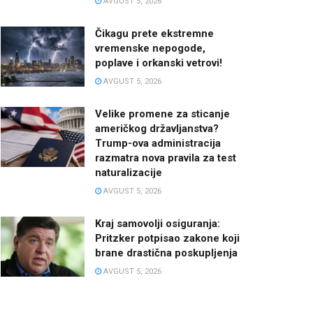
AVGUST 5, 2026
Čikagu prete ekstremne
vremenske nepogode,
poplave i orkanski vetrovi!
AVGUST 5, 2026
Velike promene za sticanje
američkog državljanstva?
Trump-ova administracija
razmatra nova pravila za test
naturalizacije
AVGUST 5, 2026
Kraj samovolji osiguranja:
Pritzker potpisao zakone koji
brane drastična poskupljenja
AVGUST 5, 2026