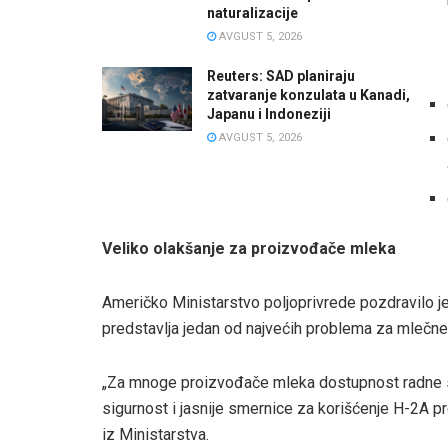
naturalizacije
AVGUST 5, 2026
Reuters: SAD planiraju
zatvaranje konzulata u Kanadi,
Japanu i Indoneziji
AVGUST 5, 2026
Veliko olakšanje za proizvođače mleka
Američko Ministarstvo poljoprivrede pozdravilo j
predstavlja jedan od najvećih problema za mlečne
„Za mnoge proizvođače mleka dostupnost radne s
sigurnost i jasnije smernice za korišćenje H-2A pr
iz Ministarstva.