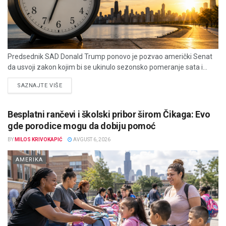
Predsednik SAD Donald Trump ponovo je pozvao američki Senat
da usvoji zakon kojim bi se ukinulo sezonsko pomeranje sata i...
DETAILS
SAZNAJTE VIŠE
Besplatni rančevi i školski pribor širom Čikaga: Evo
gde porodice mogu da dobiju pomoć
BY
MILOS KRIVOKAPIĆ
AVGUST 6, 2026
AMERIKA