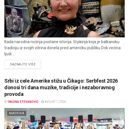
Kada narodna nošnja postane istorija: Srpkinja koja je balkansku
tradiciju iz svojih vitrina donela pred američku publiku Dok većina
ljudi...
DETAILS
SAZNAJTE VIŠE
Srbi iz cele Amerike stižu u Čikago: Serbfest 2026
donosi tri dana muzike, tradicije i nezaboravnog
provoda
BY
MILENA STEVANOVIĆ
AVGUST 7, 2026
AMERIKA