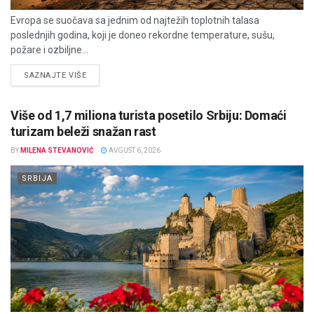
Evropa se suočava sa jednim od najtežih toplotnih talasa
poslednjih godina, koji je doneo rekordne temperature, sušu,
požare i ozbiljne...
DETAILS
SAZNAJTE VIŠE
Više od 1,7 miliona turista posetilo Srbiju: Domaći
turizam beleži snažan rast
BY
MILENA STEVANOVIĆ
AVGUST 6, 2026
SRBIJA