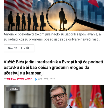
Američki poslodavci tokom jula naglo su usporili zapošljavanje, ali
su radnici koji su promenili posao uspeli da ostvare najveći rast...
DETAILS
SAZNAJTE VIŠE
Vučić: Biću jedini predsednik u Evropi koji će podneti
ostavku da bi kao običan građanin mogao da
učestvuje u kampanji
BY
MILENA STEVANOVIĆ
AVGUST 7, 2026
SRBIJA