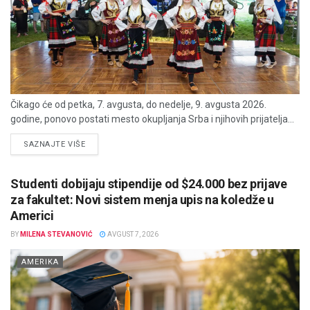
Čikago će od petka, 7. avgusta, do nedelje, 9. avgusta 2026.
godine, ponovo postati mesto okupljanja Srba i njihovih prijatelja...
DETAILS
SAZNAJTE VIŠE
Studenti dobijaju stipendije od $24.000 bez prijave
za fakultet: Novi sistem menja upis na koledže u
Americi
BY
MILENA STEVANOVIĆ
AVGUST 7, 2026
AMERIKA