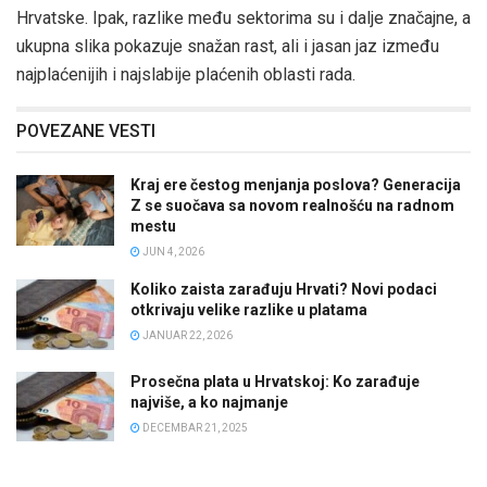
Hrvatske. Ipak, razlike među sektorima su i dalje značajne, a
ukupna slika pokazuje snažan rast, ali i jasan jaz između
najplaćenijih i najslabije plaćenih oblasti rada.
POVEZANE VESTI
Kraj ere čestog menjanja poslova? Generacija
Z se suočava sa novom realnošću na radnom
mestu
JUN 4, 2026
Koliko zaista zarađuju Hrvati? Novi podaci
otkrivaju velike razlike u platama
JANUAR 22, 2026
Prosečna plata u Hrvatskoj: Ko zarađuje
najviše, a ko najmanje
DECEMBAR 21, 2025