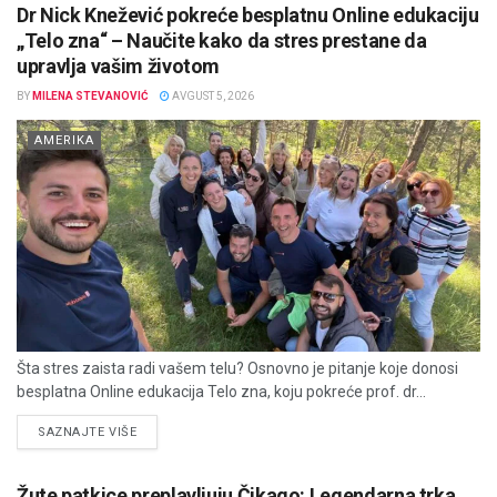
Dr Nick Knežević pokreće besplatnu Online edukaciju
„Telo zna“ – Naučite kako da stres prestane da
upravlja vašim životom
BY
MILENA STEVANOVIĆ
AVGUST 5, 2026
AMERIKA
Šta stres zaista radi vašem telu? Osnovno je pitanje koje donosi
besplatna Online edukacija Telo zna, koju pokreće prof. dr...
DETAILS
SAZNAJTE VIŠE
Žute patkice preplavljuju Čikago: Legendarna trka