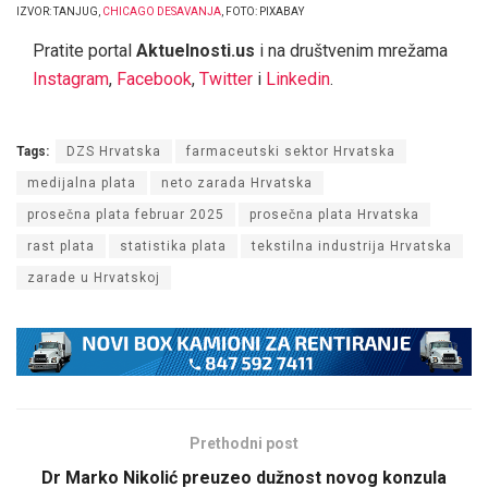
IZVOR: TANJUG,
CHICAGO DESAVANJA
, FOTO: PIXABAY
Pratite portal
Aktuelnosti.us
i na društvenim mrežama
Instagram
,
Facebook
,
Twitter
i
Linkedin
.
Tags:
DZS Hrvatska
farmaceutski sektor Hrvatska
medijalna plata
neto zarada Hrvatska
prosečna plata februar 2025
prosečna plata Hrvatska
rast plata
statistika plata
tekstilna industrija Hrvatska
zarade u Hrvatskoj
Prethodni post
Dr Marko Nikolić preuzeo dužnost novog konzula