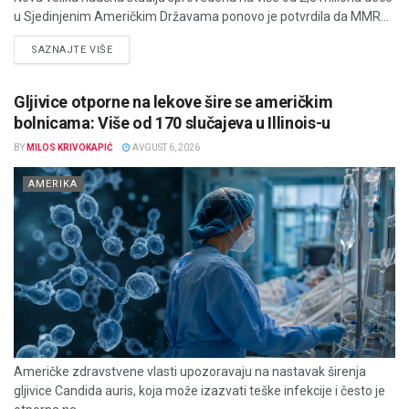
u Sjedinjenim Američkim Državama ponovo je potvrdila da MMR...
DETAILS
SAZNAJTE VIŠE
Gljivice otporne na lekove šire se američkim
bolnicama: Više od 170 slučajeva u Illinois-u
BY
MILOS KRIVOKAPIĆ
AVGUST 6, 2026
AMERIKA
Američke zdravstvene vlasti upozoravaju na nastavak širenja
gljivice Candida auris, koja može izazvati teške infekcije i često je