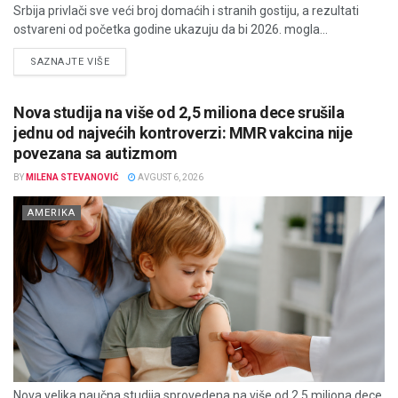
Srbija privlači sve veći broj domaćih i stranih gostiju, a rezultati
ostvareni od početka godine ukazuju da bi 2026. mogla...
DETAILS
SAZNAJTE VIŠE
Nova studija na više od 2,5 miliona dece srušila
jednu od najvećih kontroverzi: MMR vakcina nije
povezana sa autizmom
BY
MILENA STEVANOVIĆ
AVGUST 6, 2026
AMERIKA
Nova velika naučna studija sprovedena na više od 2,5 miliona dece