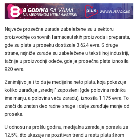
Najveće prosečne zarade zabeležene su u sektoru
proizvodnje osnovnih farmaceutskih proizvoda i preparata,
gde su plate u proseku dostizale 3.624 evra. S druge
strane, najniže zarade su zabeležene u tekstilnoj industriji,
tačnije u proizvodnji odeće, gde je prosečna plata iznosila
920 evra.
Zanimljivo je i to da je medijalna neto plata, koja pokazuje
koliko zarađuje „srednji“ zaposleni (gde polovina radnika
ima manju, a polovina veću zaradu), iznosila 1.175 evra. To
znači da znatan deo radne snage i dalje zarađuje manje od
proseka.
U odnosu na prošlu godinu, medijalna zarada je porasla za
12,5%, što ukazuje na pozitivan trend u rastu plata širom