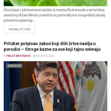
Stručnjaci i zdravstvene službe iz mesta Riverwoods u američkoj
saveznoj državi Illinois zvanično su potvrdili prvi ovogodišnji slučaj
prisustva opasnog...
DETAILS
SAZNAJTE VIŠE
Pritzker potpisao zakon koji štiti žrtve nasilja u
porodici – Stroge kazne za sve koji tajno snimaju
BY
MILOS KRIVOKAPIĆ
AVGUST 6, 2026
AMERIKA