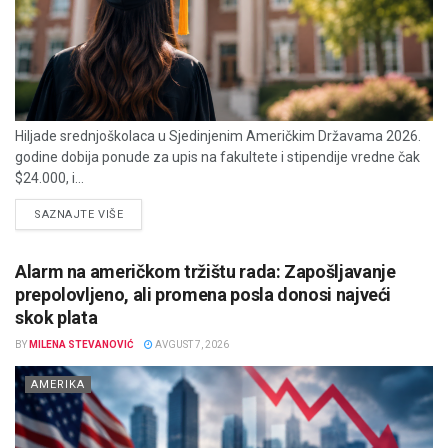
Hiljade srednjoškolaca u Sjedinjenim Američkim Državama 2026.
godine dobija ponude za upis na fakultete i stipendije vredne čak
$24.000, i...
DETAILS
SAZNAJTE VIŠE
Alarm na američkom tržištu rada: Zapošljavanje
prepolovljeno, ali promena posla donosi najveći
skok plata
BY
MILENA STEVANOVIĆ
AVGUST 7, 2026
AMERIKA