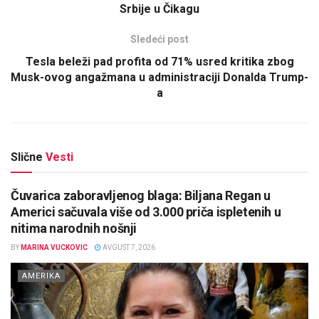
Srbije u Čikagu
Sledeći post
Tesla beleži pad profita od 71% usred kritika zbog
Musk-ovog angažmana u administraciji Donalda Trump-
a
Slične
Vesti
Čuvarica zaboravljenog blaga: Biljana Regan u
Americi sačuvala više od 3.000 priča ispletenih u
nitima narodnih nošnji
BY
MARINA VUCKOVIC
AVGUST 7, 2026
AMERIKA