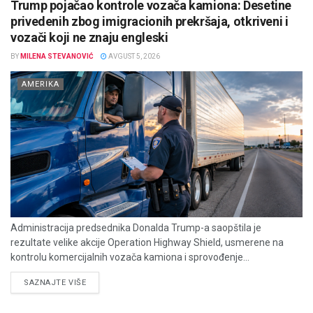
Trump pojačao kontrole vozača kamiona: Desetine
privedenih zbog imigracionih prekršaja, otkriveni i
vozači koji ne znaju engleski
BY
MILENA STEVANOVIĆ
AVGUST 5, 2026
AMERIKA
Administracija predsednika Donalda Trump-a saopštila je
rezultate velike akcije Operation Highway Shield, usmerene na
kontrolu komercijalnih vozača kamiona i sprovođenje...
DETAILS
SAZNAJTE VIŠE