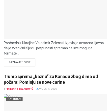
Predsednik Ukrajine Volodimir Zelenski izjavio je otvoreno i javno
da je zvanični Kijev u potpunosti spreman na sve moguće
formate...
DETAILS
SAZNAJTE VIŠE
Trump sprema „kaznu“ za Kanadu zbog dima od
požara: Pominju se nove carine
BY
MILENA STEVANOVIĆ
AVGUST 5, 2026
AMERIKA