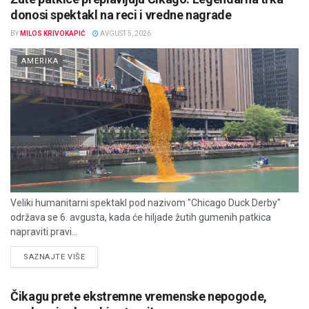
donosi spektakl na reci i vredne nagrade
BY
MILOS KRIVOKAPIĆ
AVGUST 5, 2026
AMERIKA
Veliki humanitarni spektakl pod nazivom "Chicago Duck Derby"
održava se 6. avgusta, kada će hiljade žutih gumenih patkica
napraviti pravi...
DETAILS
SAZNAJTE VIŠE
Čikagu prete ekstremne vremenske nepogode,