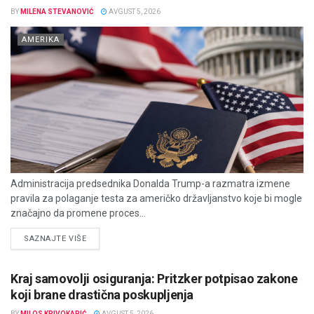
BY
MILENA STEVANOVIĆ
AVGUST 5, 2026
AMERIKA
Administracija predsednika Donalda Trump-a razmatra izmene
pravila za polaganje testa za američko državljanstvo koje bi mogle
značajno da promene proces...
DETAILS
SAZNAJTE VIŠE
Kraj samovolji osiguranja: Pritzker potpisao zakone
koji brane drastična poskupljenja
BY
MILOS KRIVOKAPIĆ
AVGUST 5, 2026