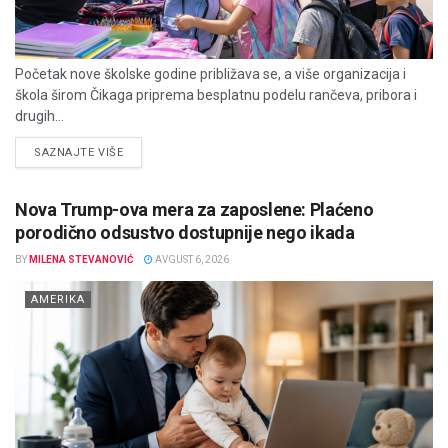
Početak nove školske godine približava se, a više organizacija i
škola širom Čikaga priprema besplatnu podelu rančeva, pribora i
drugih...
DETAILS
SAZNAJTE VIŠE
Nova Trump-ova mera za zaposlene: Plaćeno
porodično odsustvo dostupnije nego ikada
BY
MILENA STEVANOVIĆ
AVGUST 6, 2026
AMERIKA