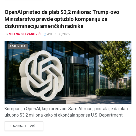
OpenAI pristao da plati $3,2 miliona: Trump-ovo
Ministarstvo pravde optužilo kompaniju za
diskriminaciju američkih radnika
BY
MILENA STEVANOVIĆ
AVGUST 6, 2026
AMERIKA
Kompanija OpenAI, koju predvodi Sam Altman, pristala je da plati
ukupno $3,2 miliona kako bi okončala spor sa U.S. Department...
DETAILS
SAZNAJTE VIŠE