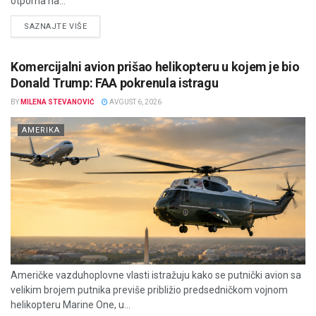
otporna na...
DETAILS
SAZNAJTE VIŠE
Komercijalni avion prišao helikopteru u kojem je bio
Donald Trump: FAA pokrenula istragu
BY
MILENA STEVANOVIĆ
AVGUST 6, 2026
AMERIKA
Američke vazduhoplovne vlasti istražuju kako se putnički avion sa
velikim brojem putnika previše približio predsedničkom vojnom
helikopteru Marine One, u...