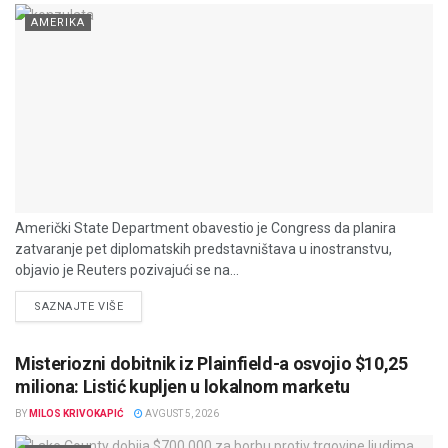
AMERIKA
Američki State Department obavestio je Congress da planira
zatvaranje pet diplomatskih predstavništava u inostranstvu,
objavio je Reuters pozivajući se na...
DETAILS
SAZNAJTE VIŠE
Misteriozni dobitnik iz Plainfield-a osvojio $10,25
miliona: Listić kupljen u lokalnom marketu
BY
MILOS KRIVOKAPIĆ
AVGUST 5, 2026