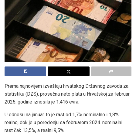
Prema najnovijem izveštaju hrvatskog Državnog zavoda za
statistiku (DZS), prosečna neto plata u Hrvatskoj za februar
2025. godine iznosila je 1.416 evra.
U odnosu na januar, to je rast od 1,7% nominalno i 1,8%
realno, dok je u poređenju sa februarom 2024. nominalni
rast čak 13,5%, a realni 9,5%.