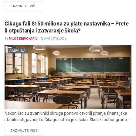
DETAILS
SAZNAJTE VIŠE
Čikagu fali $150 miliona za plate nastavnika – Prete
li otpuštanja i zatvaranje škola?
BY
MILOS KRIVOKAPIĆ
AVGUST 6, 2026
AMERIKA
Nakon što su zvaničnici okruga ponovo otvorili pitanje finansijske
stabilnosti, javnost u Čikagu ostala je u šoku. Školski odbor grada...
DETAILS
SAZNAJTE VIŠE