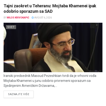
Tajni zaokret u Teheranu: Mojtaba Khamenei ipak
odobrio sporazum sa SAD
BY
MILOS KRIVOKAPIĆ
AVGUST 6, 2026
SVET
Iranski predsednik Masoud Pezeshkian tvrdi da je vrhovni vođa
Mojtaba Khamenei u junu odobrio privremeni sporazum sa
Sjedinjenim Američkim Državama,...
DETAILS
SAZNAJTE VIŠE