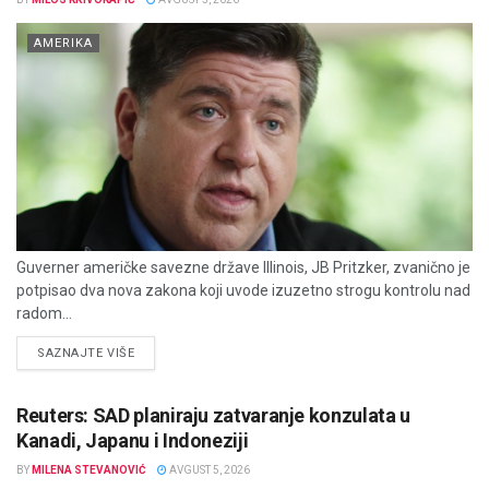
AMERIKA
Guverner američke savezne države Illinois, JB Pritzker, zvanično je
potpisao dva nova zakona koji uvode izuzetno strogu kontrolu nad
radom...
DETAILS
SAZNAJTE VIŠE
Reuters: SAD planiraju zatvaranje konzulata u
Kanadi, Japanu i Indoneziji
BY
MILENA STEVANOVIĆ
AVGUST 5, 2026