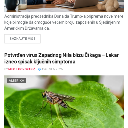
Administracija predsednika Donalda Trump-a priprema nove mere
koje bi mogle da omoguće većem broju zaposlenih u Sjedinjenim
Američkim Državama da...
DETAILS
SAZNAJTE VIŠE
Potvrđen virus Zapadnog Nila blizu Čikaga – Lekar
izneo spisak ključnih simptoma
BY
MILOS KRIVOKAPIĆ
AVGUST 6, 2026
AMERIKA