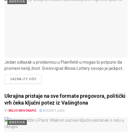
AMERIKA
Jedan odlazak u prodavnicu u Plainfield-u mogao bi potpuno da
promeni nečiji život. Srećni igrač Illinois Lottery osvojio je jackpot...
DETAILS
SAZNAJTE VIŠE
Ukrajina pristaje na sve formate pregovora, politički
vrh čeka ključni potez iz Vašingtona
BY
MILOS KRIVOKAPIĆ
AVGUST 5, 2026
AMERIKA