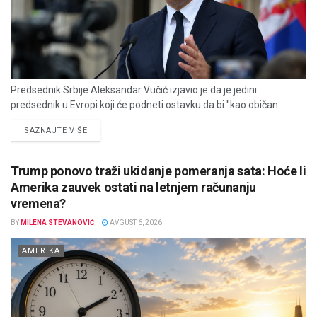
Predsednik Srbije Aleksandar Vučić izjavio je da je jedini
predsednik u Evropi koji će podneti ostavku da bi "kao običan...
DETAILS
SAZNAJTE VIŠE
Trump ponovo traži ukidanje pomeranja sata: Hoće li
Amerika zauvek ostati na letnjem računanju
vremena?
BY
MILENA STEVANOVIĆ
AVGUST 6, 2026
AMERIKA