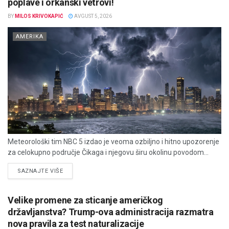
poplave i orkanski vetrovi!
BY
MILOS KRIVOKAPIĆ
AVGUST 5, 2026
AMERIKA
Meteorološki tim NBC 5 izdao je veoma ozbiljno i hitno upozorenje
za celokupno područje Čikaga i njegovu širu okolinu povodom...
DETAILS
SAZNAJTE VIŠE
Velike promene za sticanje američkog
državljanstva? Trump-ova administracija razmatra
nova pravila za test naturalizacije