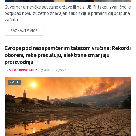
Guverner američke savezne države Illinois, JB Pritzker, zvanično je
potpisao novi, izuzetno značajan zakon čiji je primarni cilj potpuna
zaštita...
DETAILS
SAZNAJTE VIŠE
Evropa pod nezapamćenim talasom vrućine: Rekordi
oboreni, reke presušuju, elektrane smanjuju
proizvodnju
BY
MILOS KRIVOKAPIĆ
AVGUST 6, 2026
SVET