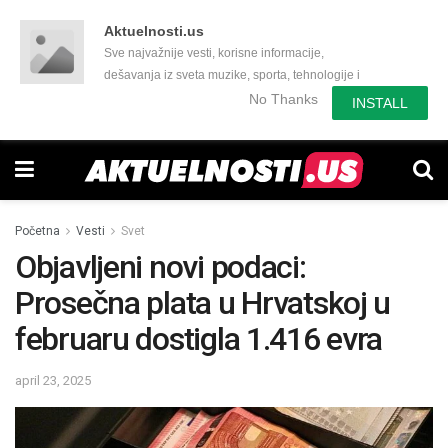
Aktuelnosti.us
Sve najvažnije vesti, korisne informacije,
dešavanja iz sveta muzike, sporta, tehnologije i
još mnogo toga zanimljivog.
No Thanks
INSTALL
Početna
Vesti
Svet
Objavljeni novi podaci:
Prosečna plata u Hrvatskoj u
februaru dostigla 1.416 evra
april 23, 2025