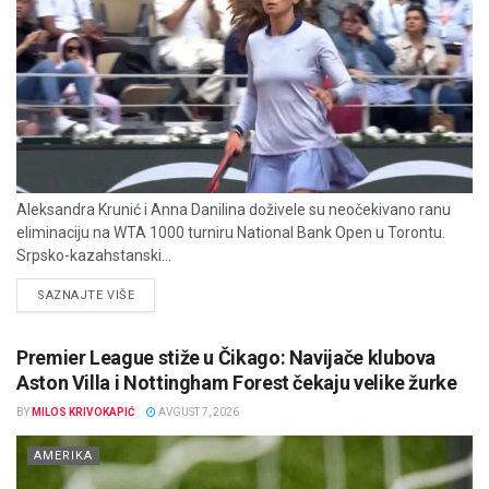
Aleksandra Krunić i Anna Danilina doživele su neočekivano ranu
eliminaciju na WTA 1000 turniru National Bank Open u Torontu.
Srpsko-kazahstanski...
DETAILS
SAZNAJTE VIŠE
Premier League stiže u Čikago: Navijače klubova
Aston Villa i Nottingham Forest čekaju velike žurke
BY
MILOS KRIVOKAPIĆ
AVGUST 7, 2026
AMERIKA