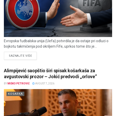
Evropska fudbalska unija (Uefa) potvrdila je da ostaje pri odluci o
bojkotu takmičenja pod okriljem Fife, uprkos tome što je...
DETAILS
SAZNAJTE VIŠE
Alimpijević saopštio širi spisak košarkaša za
avgustovski prozor – Jokić predvodi „orlove“
BY
MIŠKO PETROVIĆ
AVGUST 7, 2026
KOSARKA