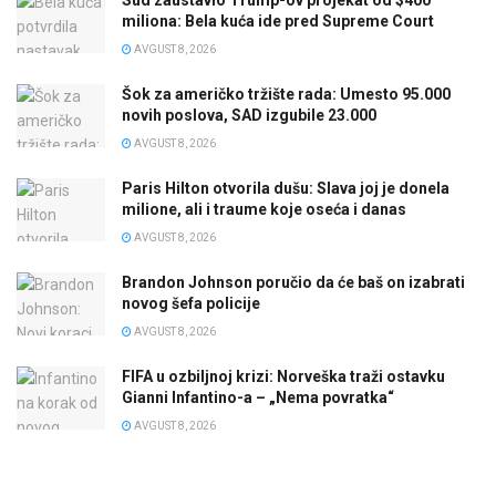
Sud zaustavio Trump-ov projekat od $400
miliona: Bela kuća ide pred Supreme Court
AVGUST 8, 2026
Šok za američko tržište rada: Umesto 95.000
novih poslova, SAD izgubile 23.000
AVGUST 8, 2026
Paris Hilton otvorila dušu: Slava joj je donela
milione, ali i traume koje oseća i danas
AVGUST 8, 2026
Brandon Johnson poručio da će baš on izabrati
novog šefa policije
AVGUST 8, 2026
FIFA u ozbiljnoj krizi: Norveška traži ostavku
Gianni Infantino-a – „Nema povratka“
AVGUST 8, 2026