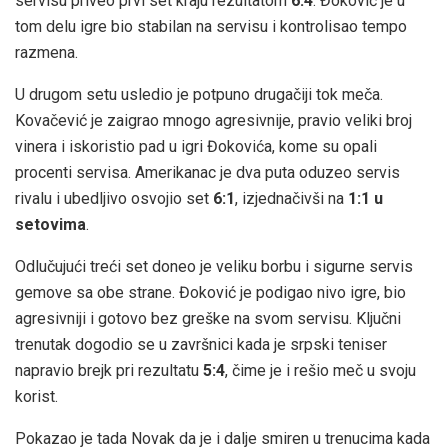
servisu priveo prvi set kraju rezultatom
6:4
. Đoković je u
tom delu igre bio stabilan na servisu i kontrolisao tempo
razmena.
U drugom setu usledio je potpuno drugačiji tok meča.
Kovačević je zaigrao mnogo agresivnije, pravio veliki broj
vinera i iskoristio pad u igri Đokovića, kome su opali
procenti servisa. Amerikanac je dva puta oduzeo servis
rivalu i ubedljivo osvojio set
6:1
, izjednačivši na
1:1 u
setovima
.
Odlučujući treći set doneo je veliku borbu i sigurne servis
gemove sa obe strane. Đoković je podigao nivo igre, bio
agresivniji i gotovo bez greške na svom servisu. Ključni
trenutak dogodio se u završnici kada je srpski teniser
napravio brejk pri rezultatu
5:4
, čime je i rešio meč u svoju
korist.
Pokazao je tada Novak da je i dalje smiren u trenucima kada