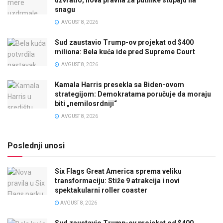
uzvratio, nova pravila za putnike stupaju na
snagu
AVGUST 8, 2026
Sud zaustavio Trump-ov projekat od $400
miliona: Bela kuća ide pred Supreme Court
AVGUST 8, 2026
Kamala Harris presekla sa Biden-ovom
strategijom: Demokratama poručuje da moraju
biti „nemilosrdniji“
AVGUST 8, 2026
Poslednji unosi
Six Flags Great America sprema veliku
transformaciju: Stiže 9 atrakcija i novi
spektakularni roller coaster
AVGUST 8, 2026