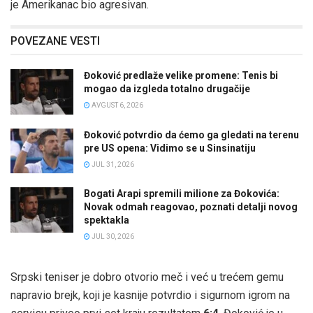
je Amerikanac bio agresivan.
POVEZANE VESTI
Đoković predlaže velike promene: Tenis bi
mogao da izgleda totalno drugačije
AVGUST 6, 2026
Đoković potvrdio da ćemo ga gledati na terenu
pre US opena: Vidimo se u Sinsinatiju
JUL 31, 2026
Bogati Arapi spremili milione za Đokovića:
Novak odmah reagovao, poznati detalji novog
spektakla
JUL 30, 2026
Srpski teniser je dobro otvorio meč i već u trećem gemu
napravio brejk, koji je kasnije potvrdio i sigurnom igrom na