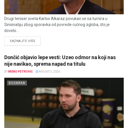
Drugi teniser sveta Karlos Alkaraz povukao se sa turnira u
Sinsinatiju zbog oporavka od povrede ručnog zgloba, što je
dovelo...
DETAILS
SAZNAJTE VIŠE
Dončić objavio lepe vesti: Uzeo odmor na koji nas
nije navikao, sprema napad na titulu
BY
MIŠKO PETROVIĆ
AVGUST 5, 2026
KOSARKA