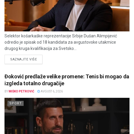
Selektor košarkaške reprezentacije Srbije Dušan Alimpijević
odredio je spisak od 18 kandidata za avgustovske utakmice
drugog kruga kvalifikacija za Svetsko...
DETAILS
SAZNAJTE VIŠE
Đoković predlaže velike promene: Tenis bi mogao da
izgleda totalno drugačije
BY
MIŠKO PETROVIĆ
AVGUST 6, 2026
SPORT