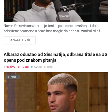
Novak Đoković smatra da je tenisu potrebno osveženje i da bi
određene promene u pravilima mogle da donesu zanimljivije i...
DETAILS
SAZNAJTE VIŠE
Alkaraz odustao od Sinsinatija, odbrana titule na US
openu pod znakom pitanja
BY
MIŠKO PETROVIĆ
AVGUST 6, 2026
SPORT