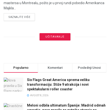
mastersa u Montrealu, pošto je u prvoj rundi pobedio Amerikanca
Majkla...
DETAILS
SAZNAJTE VIŠE
UČITAVANJE
Popularno
Komentari
Poslednji Unosi
Six Flags Great America sprema veliku
transformaciju: Stiže 9 atrakcija i novi
spektakularni roller coaster
AVGUST 8, 2026
Meloni odbila ultimatum Španije: Madrid odmah