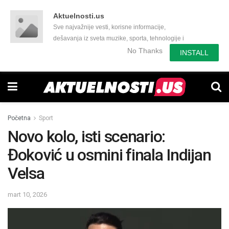
Aktuelnosti.us
Sve najvažnije vesti, korisne informacije,
dešavanja iz sveta muzike, sporta, tehnologije i
još mnogo toga zanimljivog.
No Thanks
INSTALL
Početna
Sport
Novo kolo, isti scenario:
Đoković u osmini finala Indijan
Velsa
mart 10, 2026