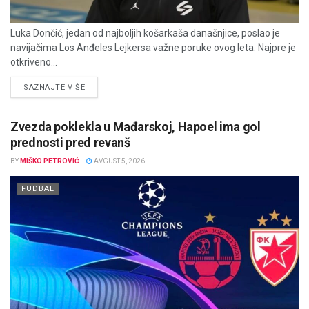
Luka Dončić, jedan od najboljih košarkaša današnjice, poslao je
navijačima Los Anđeles Lejkersa važne poruke ovog leta. Najpre je
otkriveno...
DETAILS
SAZNAJTE VIŠE
Zvezda poklekla u Mađarskoj, Hapoel ima gol
prednosti pred revanš
BY
MIŠKO PETROVIĆ
AVGUST 5, 2026
FUDBAL