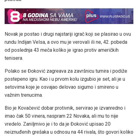
Novak je postao i drugi najstariji igrač koji se plasirao u ovu
rundu Indijan Velsa, a ovo mu je verovali ili ne, 42. pobeda
od poslednja 43 meča koliko je igrao protiv američkih
tenisera.
Polako se Đoković zagreava za završnicu turnira i podiže
postepeno igru. Kao i u prvom kolu izgubio je set, ali je u
setovima koje je osvajao delovao sigurno i smireno u
važnim trenucima.
Bio je Kovačević dobar protivnik, servirao je izvanredno i
imao čak 50 vinera, naspram 22 Novaka, ali mu to nije
vredelo. Zaniljmivo je i to da je Đoković upisao 20
neiznuđenih grešaka u odnosu na 44 rivala, što govori koliko