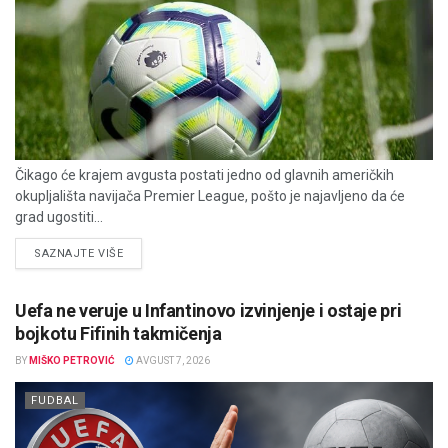
Čikago će krajem avgusta postati jedno od glavnih američkih
okupljališta navijača Premier League, pošto je najavljeno da će
grad ugostiti...
DETAILS
SAZNAJTE VIŠE
Uefa ne veruje u Infantinovo izvinjenje i ostaje pri
bojkotu Fifinih takmičenja
BY
MIŠKO PETROVIĆ
AVGUST 7, 2026
FUDBAL