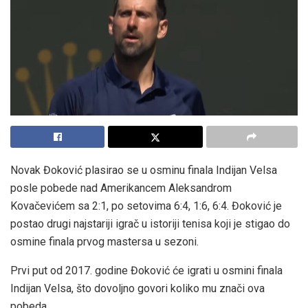
Novak Đoković plasirao se u osminu finala Indijan Velsa
posle pobede nad Amerikancem Aleksandrom
Kovačevićem sa 2:1, po setovima 6:4, 1:6, 6:4. Đoković je
postao drugi najstariji igrač u istoriji tenisa koji je stigao do
osmine finala prvog mastersa u sezoni.
Prvi put od 2017. godine Đoković će igrati u osmini finala
Indijan Velsa, što dovoljno govori koliko mu znači ova
pobeda.