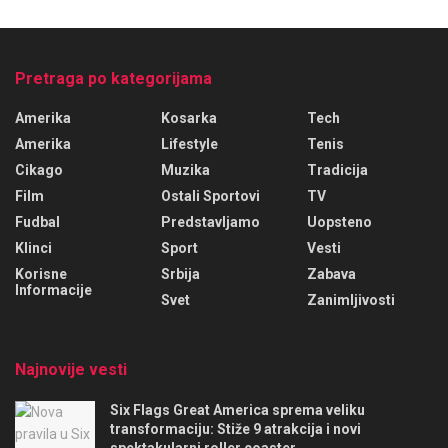
Pretraga po kategorijama
Amerika
Kosarka
Tech
Amerika
Lifestyle
Tenis
Cikago
Muzika
Tradicija
Film
Ostali Sportovi
TV
Fudbal
Predstavljamo
Uopsteno
Klinci
Sport
Vesti
Korisne
Srbija
Zabava
Informacije
Svet
Zanimljivosti
Najnovije vesti
Six Flags Great America sprema veliku
transformaciju: Stiže 9 atrakcija i novi