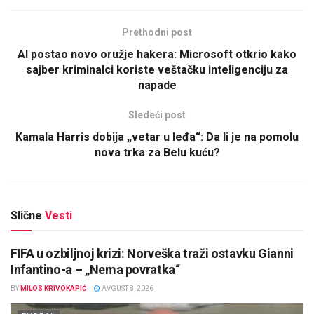
Prethodni post
AI postao novo oružje hakera: Microsoft otkrio kako
sajber kriminalci koriste veštačku inteligenciju za
napade
Sledeći post
Kamala Harris dobija „vetar u leđa“: Da li je na pomolu
nova trka za Belu kuću?
Slične
Vesti
FIFA u ozbiljnoj krizi: Norveška traži ostavku Gianni
Infantino-a – „Nema povratka“
BY
MILOS KRIVOKAPIĆ
AVGUST 8, 2026