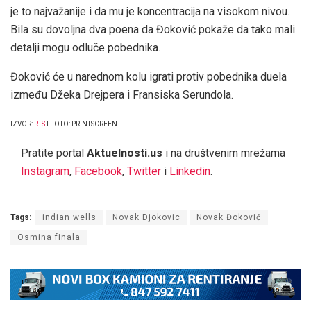
je to najvažanije i da mu je koncentracija na visokom nivou.
Bila su dovoljna dva poena da Đoković pokaže da tako mali
detalji mogu odluče pobednika.
Đoković će u narednom kolu igrati protiv pobednika duela
između Džeka Drejpera i Fransiska Serundola.
IZVOR:
RTS
I FOTO: PRINTSCREEN
Pratite portal
Aktuelnosti.us
i na društvenim mrežama
Instagram
,
Facebook
,
Twitter
i
Linkedin
.
Tags:
indian wells
Novak Djokovic
Novak Đoković
Osmina finala