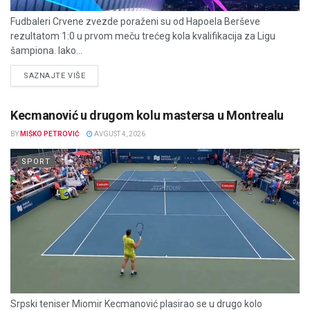
Fudbaleri Crvene zvezde poraženi su od Hapoela Berševe
rezultatom 1:0 u prvom meču trećeg kola kvalifikacija za Ligu
šampiona. Iako...
DETAILS
SAZNAJTE VIŠE
Kecmanović u drugom kolu mastersa u Montrealu
BY
MIŠKO PETROVIĆ
AVGUST 4, 2026
SPORT
Srpski teniser Miomir Kecmanović plasirao se u drugo kolo