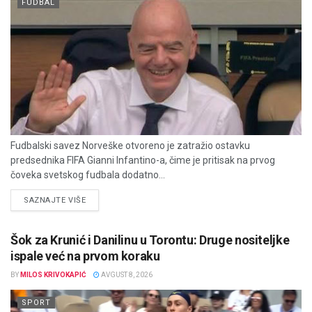
FUDBAL
Fudbalski savez Norveške otvoreno je zatražio ostavku
predsednika FIFA Gianni Infantino-a, čime je pritisak na prvog
čoveka svetskog fudbala dodatno...
DETAILS
SAZNAJTE VIŠE
Šok za Krunić i Danilinu u Torontu: Druge nositeljke
ispale već na prvom koraku
BY
MILOS KRIVOKAPIĆ
AVGUST 8, 2026
SPORT