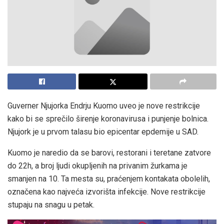
Guverner Njujorka Endrju Kuomo
uveo je nove restrikcije
kako bi se sprečilo širenje koronavirusa i punjenje bolnica.
Njujork je u prvom talasu bio epicentar epdemije u SAD.
Kuomo je naredio da se barovi, restorani i teretane zatvore
do 22h, a broj ljudi okupljenih na privanim žurkama je
smanjen na 10. Ta mesta su, praćenjem kontakata obolelih,
označena kao najveća izvorišta infekcije. Nove restrikcije
stupaju na snagu u petak.