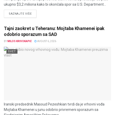
ukupno $3,2 miliona kako bi okončala spor sa U.S. Department...
DETAILS
SAZNAJTE VIŠE
Tajni zaokret u Teheranu: Mojtaba Khamenei ipak
odobrio sporazum sa SAD
BY
MILOS KRIVOKAPIĆ
AVGUST 6, 2026
SVET
Iranski predsednik Masoud Pezeshkian tvrdi da je vrhovni vođa
Mojtaba Khamenei u junu odobrio privremeni sporazum sa