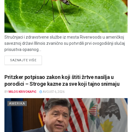
Stručnjaci i zdravstvene službe iz mesta Riverwoods u američkoj
saveznoj državi Illinois zvanično su potvrdili prvi ovogodišnji slučaj
prisustva opasnog...
DETAILS
SAZNAJTE VIŠE
Pritzker potpisao zakon koji štiti žrtve nasilja u
porodici – Stroge kazne za sve koji tajno snimaju
BY
MILOS KRIVOKAPIĆ
AVGUST 6, 2026
AMERIKA