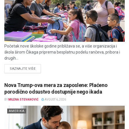
Početak nove školske godine približava se, a više organizacija i
škola širom Čikaga priprema besplatnu podelu rančeva, pribora i
drugih...
DETAILS
SAZNAJTE VIŠE
Nova Trump-ova mera za zaposlene: Plaćeno
porodično odsustvo dostupnije nego ikada
BY
MILENA STEVANOVIĆ
AVGUST 6, 2026
AMERIKA