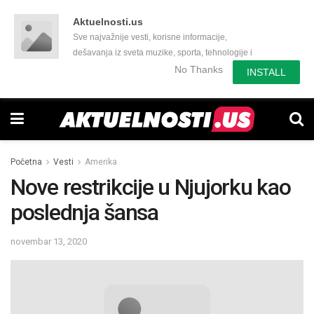
Aktuelnosti.us
Sve najvažnije vesti, korisne informacije,
dešavanja iz sveta muzike, sporta, tehnologije i
još mnogo toga zanimljivog.
No Thanks
INSTALL
Početna
Vesti
Amerika
Nove restrikcije u Njujorku kao
poslednja šansa
novembar 13, 2020