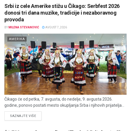
Srbi iz cele Amerike stižu u Čikago: Serbfest 2026
donosi tri dana muzike, tradicije i nezaboravnog
provoda
BY
MILENA STEVANOVIĆ
AVGUST 7, 2026
AMERIKA
Čikago će od petka, 7. avgusta, do nedelje, 9. avgusta 2026.
godine, ponovo postati mesto okupljanja Srba i njihovih prijatelja...
DETAILS
SAZNAJTE VIŠE