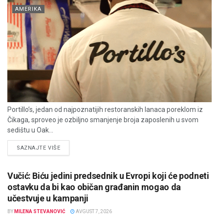
AMERIKA
Portillo’s, jedan od najpoznatijih restoranskih lanaca poreklom iz
Čikaga, sproveo je ozbiljno smanjenje broja zaposlenih u svom
sedištu u Oak...
DETAILS
SAZNAJTE VIŠE
Vučić: Biću jedini predsednik u Evropi koji će podneti
ostavku da bi kao običan građanin mogao da
učestvuje u kampanji
BY
MILENA STEVANOVIĆ
AVGUST 7, 2026