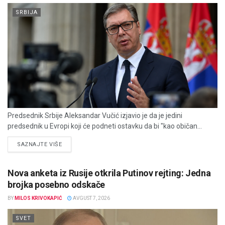
SRBIJA
Predsednik Srbije Aleksandar Vučić izjavio je da je jedini
predsednik u Evropi koji će podneti ostavku da bi "kao običan...
DETAILS
SAZNAJTE VIŠE
Nova anketa iz Rusije otkrila Putinov rejting: Jedna
brojka posebno odskače
BY
MILOS KRIVOKAPIĆ
AVGUST 7, 2026
SVET