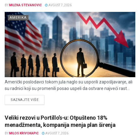
BY
MILENA STEVANOVIĆ
AVGUST 7, 2026
AMERIKA
Američki poslodavci tokom jula naglo su usporili zapošljavanje, ali
su radnici koji su promenili posao uspeli da ostvare najveći rast...
DETAILS
SAZNAJTE VIŠE
Veliki rezovi u Portillo’s-u: Otpušteno 18%
menadžmenta, kompanija menja plan širenja
BY
MILOS KRIVOKAPIĆ
AVGUST 7, 2026