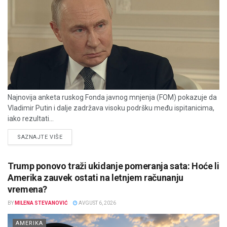
Najnovija anketa ruskog Fonda javnog mnjenja (FOM) pokazuje da
Vladimir Putin i dalje zadržava visoku podršku među ispitanicima,
iako rezultati...
DETAILS
SAZNAJTE VIŠE
Trump ponovo traži ukidanje pomeranja sata: Hoće li
Amerika zauvek ostati na letnjem računanju
vremena?
BY
MILENA STEVANOVIĆ
AVGUST 6, 2026
AMERIKA