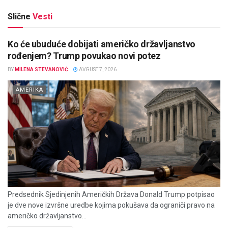
Slične
Vesti
Ko će ubuduće dobijati američko državljanstvo
rođenjem? Trump povukao novi potez
BY
MILENA STEVANOVIĆ
AVGUST 7, 2026
AMERIKA
Predsednik Sjedinjenih Američkih Država Donald Trump potpisao
je dve nove izvršne uredbe kojima pokušava da ograniči pravo na
američko državljanstvo...