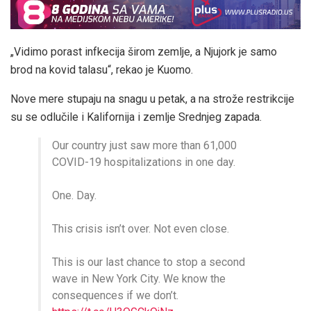
„Vidimo porast infkecija širom zemlje, a Njujork je samo
brod na kovid talasu“, rekao je Kuomo.
Nove mere stupaju na snagu u petak, a na strože restrikcije
su se odlučile i Kalifornija i zemlje Srednjeg zapada.
Our country just saw more than 61,000
COVID-19 hospitalizations in one day.
One. Day.
This crisis isn’t over. Not even close.
This is our last chance to stop a second
wave in New York City. We know the
consequences if we don’t.