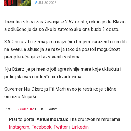
JUL 30, 2026
Trenutna stopa zaražavanja je 2,52 odsto, rekao je de Blazio,
a odlučeno je da se škole zatvore ako ona bude 3 odsto.
SAD su u vrhu zemalja sa najvećim brojem zaraženih i umrlih
na svetu, a situacija se razvija tako da postoji mogućnost
preopterećenja zdravstvenih sistema.
Nju Džerzi je primenio još agresivnije mere koje uključuju i
policijski čas u određenim kvartovima.
Guverner Nju Džerzija Fil Marfi uveo je restrikcije slične
onima u Njujorku.
IZVOR:
GLASAMERIKE
I FOTO: PIXABAY
Pratite portal
Aktuelnosti.us
i na društvenim mrežama
Instagram
,
Facebook
,
Twitter
i
Linkedin
.