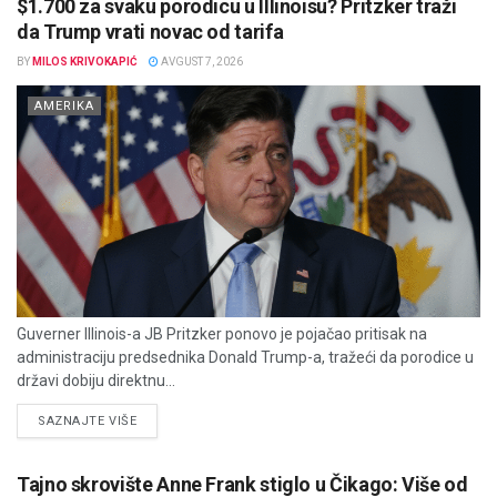
$1.700 za svaku porodicu u Illinoisu? Pritzker traži
da Trump vrati novac od tarifa
BY
MILOS KRIVOKAPIĆ
AVGUST 7, 2026
AMERIKA
Guverner Illinois-a JB Pritzker ponovo je pojačao pritisak na
administraciju predsednika Donald Trump-a, tražeći da porodice u
državi dobiju direktnu...
DETAILS
SAZNAJTE VIŠE
Tajno skrovište Anne Frank stiglo u Čikago: Više od