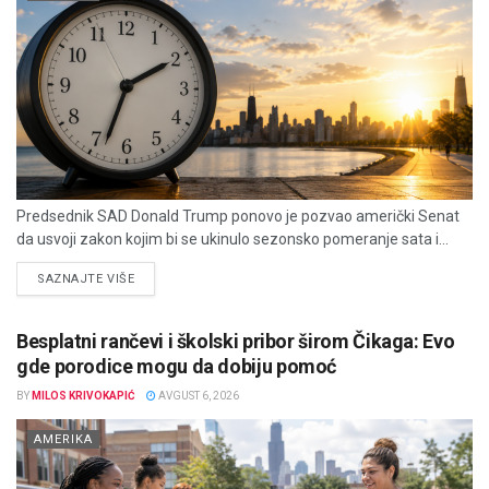
Predsednik SAD Donald Trump ponovo je pozvao američki Senat
da usvoji zakon kojim bi se ukinulo sezonsko pomeranje sata i...
DETAILS
SAZNAJTE VIŠE
Besplatni rančevi i školski pribor širom Čikaga: Evo
gde porodice mogu da dobiju pomoć
BY
MILOS KRIVOKAPIĆ
AVGUST 6, 2026
AMERIKA