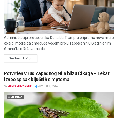
Administracija predsednika Donalda Trump-a priprema nove mere
koje bi mogle da omoguće većem broju zaposlenih u Sjedinjenim
Američkim Državama da...
DETAILS
SAZNAJTE VIŠE
Potvrđen virus Zapadnog Nila blizu Čikaga – Lekar
izneo spisak ključnih simptoma
BY
MILOS KRIVOKAPIĆ
AVGUST 6, 2026
AMERIKA