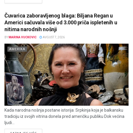
Čuvarica zaboravljenog blaga: Biljana Regan u
Americi sačuvala više od 3.000 priča ispletenih u
nitima narodnih nošnji
BY
MARINA VUCKOVIC
AVGUST 7, 2026
AMERIKA
Kada narodna nošnja postane istorija: Srpkinja koja je balkansku
tradiciju iz svojih vitrina donela pred američku publiku Dok većina
ljudi...