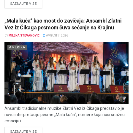
DETAILS
SAZNAJTE VIŠE
„Mala kuća“ kao most do zavičaja: Ansambl Zlatni
Vez iz Čikaga pesmom čuva sećanje na Krajinu
BY
MILENA STEVANOVIĆ
AVGUST 7, 2026
AMERIKA
Ansambl tradicionalne muzike Zlatni Vez iz Čikaga predstavio je
novu interpretaciju pesme „Mala kuća“, numere koja nosi snažnu
emociju i...
DETAILS
SAZNAJTE VIŠE