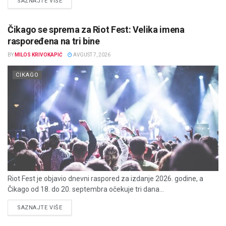
DETAILS
SAZNAJTE VIŠE
Čikago se sprema za Riot Fest: Velika imena
raspoređena na tri bine
BY
MILOS KRIVOKAPIĆ
AVGUST 7, 2026
CIKAGO
Riot Fest je objavio dnevni raspored za izdanje 2026. godine, a
Čikago od 18. do 20. septembra očekuje tri dana...
DETAILS
SAZNAJTE VIŠE