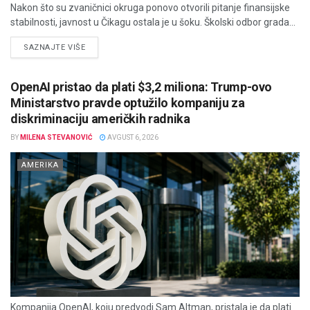
Nakon što su zvaničnici okruga ponovo otvorili pitanje finansijske
stabilnosti, javnost u Čikagu ostala je u šoku. Školski odbor grada...
DETAILS
SAZNAJTE VIŠE
OpenAI pristao da plati $3,2 miliona: Trump-ovo
Ministarstvo pravde optužilo kompaniju za
diskriminaciju američkih radnika
BY
MILENA STEVANOVIĆ
AVGUST 6, 2026
AMERIKA
Kompanija OpenAI, koju predvodi Sam Altman, pristala je da plati