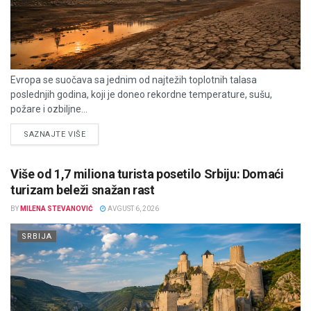
Evropa se suočava sa jednim od najtežih toplotnih talasa
poslednjih godina, koji je doneo rekordne temperature, sušu,
požare i ozbiljne...
DETAILS
SAZNAJTE VIŠE
Više od 1,7 miliona turista posetilo Srbiju: Domaći
turizam beleži snažan rast
BY
MILENA STEVANOVIĆ
AVGUST 6, 2026
SRBIJA