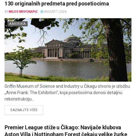
130 originalnih predmeta pred posetiocima
BY
MILOS KRIVOKAPIĆ
AVGUST 7, 2026
AMERIKA
Griffin Museum of Science and Industry u Čikagu otvorio je izložbu
„Anne Frank: The Exhibition“, koja posetiocima donosi detaljnu
rekonstrukciju...
DETAILS
SAZNAJTE VIŠE
Premier League stiže u Čikago: Navijače klubova
Aston Villa i Nottingham Forest čekaju velike žurke