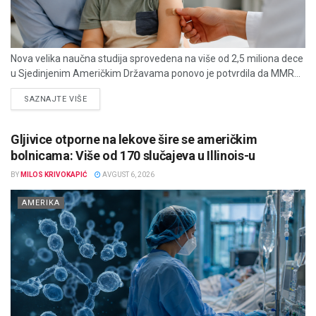
Nova velika naučna studija sprovedena na više od 2,5 miliona dece
u Sjedinjenim Američkim Državama ponovo je potvrdila da MMR...
DETAILS
SAZNAJTE VIŠE
Gljivice otporne na lekove šire se američkim
bolnicama: Više od 170 slučajeva u Illinois-u
BY
MILOS KRIVOKAPIĆ
AVGUST 6, 2026
AMERIKA