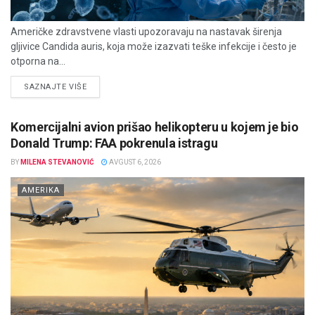
Američke zdravstvene vlasti upozoravaju na nastavak širenja
gljivice Candida auris, koja može izazvati teške infekcije i često je
otporna na...
DETAILS
SAZNAJTE VIŠE
Komercijalni avion prišao helikopteru u kojem je bio
Donald Trump: FAA pokrenula istragu
BY
MILENA STEVANOVIĆ
AVGUST 6, 2026
AMERIKA