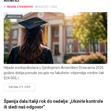
Americi
BY
MILENA STEVANOVIĆ
AVGUST 7, 2026
AMERIKA
Hiljade srednjoškolaca u Sjedinjenim Američkim Državama 2026.
godine dobija ponude za upis na fakultete i stipendije vredne čak
$24.000, i...
DETAILS
SAZNAJTE VIŠE
Španija dala Italiji rok do nedelje: „Ukinite kontrole
ili sledi naš odgovor“