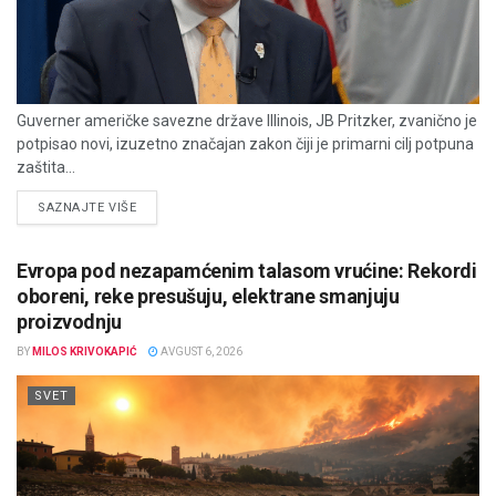
Guverner američke savezne države Illinois, JB Pritzker, zvanično je
potpisao novi, izuzetno značajan zakon čiji je primarni cilj potpuna
zaštita...
DETAILS
SAZNAJTE VIŠE
Evropa pod nezapamćenim talasom vrućine: Rekordi
oboreni, reke presušuju, elektrane smanjuju
proizvodnju
BY
MILOS KRIVOKAPIĆ
AVGUST 6, 2026
SVET