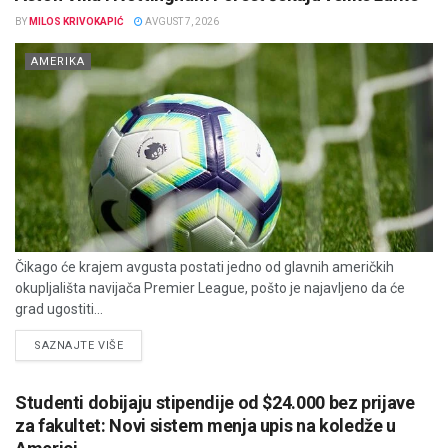
BY
MILOS KRIVOKAPIĆ
AVGUST 7, 2026
AMERIKA
Čikago će krajem avgusta postati jedno od glavnih američkih
okupljališta navijača Premier League, pošto je najavljeno da će
grad ugostiti...
DETAILS
SAZNAJTE VIŠE
Studenti dobijaju stipendije od $24.000 bez prijave
za fakultet: Novi sistem menja upis na koledže u