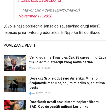
https://t.co/U3QGCkOjNz
— Mayor Eric Adams (@NYCMayor)
November 11, 2020
„Ovo je naša poslednja šansa da zaustavimo drugi talas“,
napisao je na Tviteru gradonačelnik Njujorka Bil de Blazio.
POVEZANE VESTI
Veliki udar na Trump-a: Čak 25 saveznih država
tužilo administraciju zbog novih carina
AVGUST 5, 2026
Dečak iz Srbije oduševio Ameriku: Mihajlo
Stojanović među najboljim mladim pijanistima
sveta
AVGUST 3, 2026
DoorDash uvodi novi sistem naplate širom
SAD: Ovo će osetiti milioni korisnika