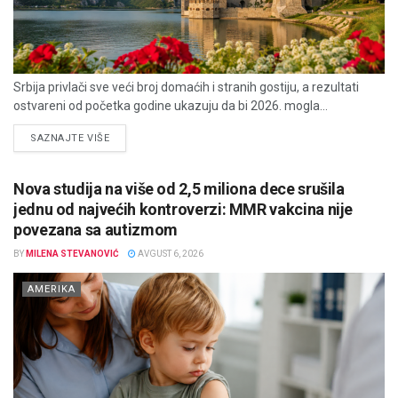
Srbija privlači sve veći broj domaćih i stranih gostiju, a rezultati
ostvareni od početka godine ukazuju da bi 2026. mogla...
DETAILS
SAZNAJTE VIŠE
Nova studija na više od 2,5 miliona dece srušila
jednu od najvećih kontroverzi: MMR vakcina nije
povezana sa autizmom
BY
MILENA STEVANOVIĆ
AVGUST 6, 2026
AMERIKA