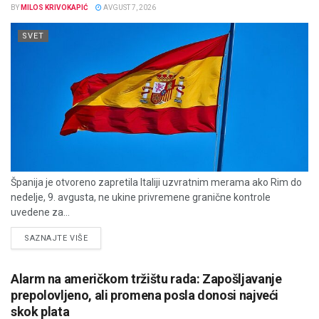
BY
MILOS KRIVOKAPIĆ
AVGUST 7, 2026
SVET
Španija je otvoreno zapretila Italiji uzvratnim merama ako Rim do
nedelje, 9. avgusta, ne ukine privremene granične kontrole
uvedene za...
DETAILS
SAZNAJTE VIŠE
Alarm na američkom tržištu rada: Zapošljavanje
prepolovljeno, ali promena posla donosi najveći
skok plata