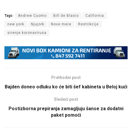
Tags:
Andrew Cuomo
Bill de Blasio
California
new york
Njujork
Nove mere
Restrikcije
sirenje koronavirusa
Prethodni post
Bajden doneo odluku ko će biti šef kabineta u Beloj kući
Sledeći post
Postizborna prepiranja zamagljuju šanse za dodatni
paket pomoći