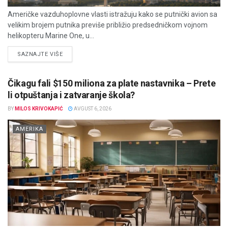
Američke vazduhoplovne vlasti istražuju kako se putnički avion sa
velikim brojem putnika previše približio predsedničkom vojnom
helikopteru Marine One, u...
DETAILS
SAZNAJTE VIŠE
Čikagu fali $150 miliona za plate nastavnika – Prete
li otpuštanja i zatvaranje škola?
BY
MILOS KRIVOKAPIĆ
AVGUST 6, 2026
AMERIKA